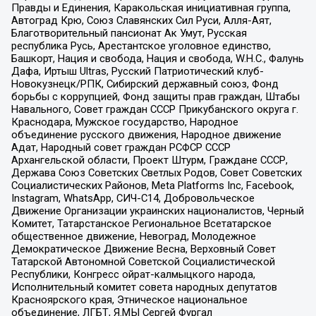
Правды и Единения, Каракольская инициативная группа,
Автоград Крю, Союз Славянских Сил Руси, Алля-Аят,
Благотворительный пансионат Ак Умут, Русская
республика Русь, Арестантское уголовное единство,
Башкорт, Нация и свобода, Нация и свобода, W.H.С., Фалунь
Дафа, Иртыш Ultras, Русский Патриотический клуб-
Новокузнецк/РПК, Сибирский державный союз, Фонд
борьбы с коррупцией, Фонд защиты прав граждан, Штабы
Навального, Совет граждан СССР Прикубанского округа г.
Краснодара, Мужское государство, Народное
объединение русского движения, Народное движение
Адат, Народный совет граждан РСФСР СССР
Архангельской области, Проект Штурм, Граждане СССР,
Держава Союз Советских Светлых Родов, Совет Советских
Социалистических Районов, Meta Platforms Inc, Facebook,
Instagram, WhatsApp, СИЧ-С14, Добровольческое
Движение Организации украинских националистов, Черный
Комитет, Татарстанское Региональное Всетатарское
общественное движение, Невоград, Молодежное
Демократическое Движение Весна, Верховный Совет
Татарской Автономной Советской Социалистической
Республики, Конгресс ойрат-калмыцкого народа,
Исполнительный комитет совета народных депутатов
Красноярского края, Этническое национальное
объединение, ЛГБТ, Я.МЫ Сергей Фургал