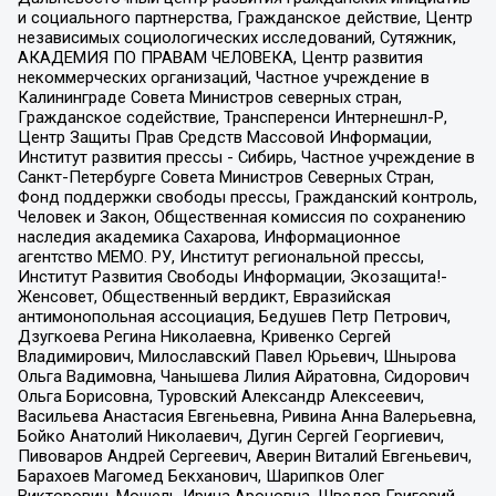
и социального партнерства, Гражданское действие, Центр
независимых социологических исследований, Сутяжник,
АКАДЕМИЯ ПО ПРАВАМ ЧЕЛОВЕКА, Центр развития
некоммерческих организаций, Частное учреждение в
Калининграде Совета Министров северных стран,
Гражданское содействие, Трансперенси Интернешнл-Р,
Центр Защиты Прав Средств Массовой Информации,
Институт развития прессы - Сибирь, Частное учреждение в
Санкт-Петербурге Совета Министров Северных Стран,
Фонд поддержки свободы прессы, Гражданский контроль,
Человек и Закон, Общественная комиссия по сохранению
наследия академика Сахарова, Информационное
агентство МЕМО. РУ, Институт региональной прессы,
Институт Развития Свободы Информации, Экозащита!-
Женсовет, Общественный вердикт, Евразийская
антимонопольная ассоциация, Бедушев Петр Петрович,
Дзугкоева Регина Николаевна, Кривенко Сергей
Владимирович, Милославский Павел Юрьевич, Шнырова
Ольга Вадимовна, Чанышева Лилия Айратовна, Сидорович
Ольга Борисовна, Туровский Александр Алексеевич,
Васильева Анастасия Евгеньевна, Ривина Анна Валерьевна,
Бойко Анатолий Николаевич, Дугин Сергей Георгиевич,
Пивоваров Андрей Сергеевич, Аверин Виталий Евгеньевич,
Барахоев Магомед Бекханович, Шарипков Олег
Викторович, Мошель Ирина Ароновна, Шведов Григорий