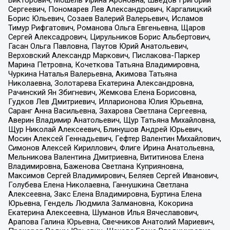
Сергеевич, Пономарев Лев Александрович, Каргалицкий
Борис Юльевич, Созаев Валерий Валерьевич, Исламов
Тимур Рифгатович, Романова Ольга Евгеньевна, Щаров
Сергей Алексадрович, Цирульников Борис Альбертович,
Гасан Ольга Павловна, Паутов Юрий Анатольевич,
Верховский Александр Маркович, Пислакова-Паркер
Марина Петровна, Кочеткова Татьяна Владимировна,
Чуркина Наталья Валерьевна, Акимова Татьяна
Николаевна, Золотарева Екатерина Александровна,
Рачинский Ян Збигневич, Жемкова Елена Борисовна,
Гудков Лев Дмитриевич, Илларионова Юлия Юрьевна,
Саранг Анна Васильевна, Захарова Светлана Сергеевна,
Аверин Владимир Анатольевич, Щур Татьяна Михайловна,
Щур Николай Алексеевич, Блинушов Андрей Юрьевич,
Мосин Алексей Геннадьевич, Гефтер Валентин Михайлович,
Симонов Алексей Кириллович, Флиге Ирина Анатольевна,
Мельникова Валентина Дмитриевна, Вититинова Елена
Владимировна, Баженова Светлана Куприяновна,
Максимов Сергей Владимирович, Беляев Сергей Иванович,
Голубева Елена Николаевна, Ганнушкина Светлана
Алексеевна, Закс Елена Владимировна, Буртина Елена
Юрьевна, Гендель Людмила Залмановна, Кокорина
Екатерина Алексеевна, Шуманов Илья Вячеславович,
Арапова Галина Юрьевна, Свечников Анатолий Мариевич,