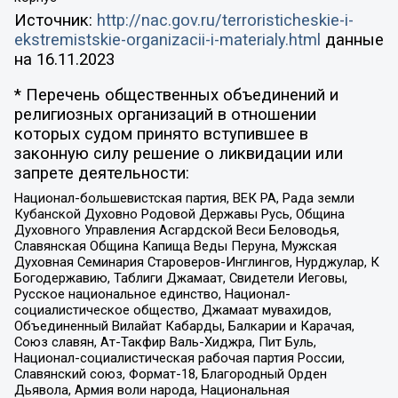
Источник:
http://nac.gov.ru/terroristicheskie-i-
ekstremistskie-organizacii-i-materialy.html
данные
на
16.11.2023
* Перечень общественных объединений и
религиозных организаций в отношении
которых судом принято вступившее в
законную силу решение о ликвидации или
запрете деятельности:
Национал-большевистская партия, ВЕК РА, Рада земли
Кубанской Духовно Родовой Державы Русь, Община
Духовного Управления Асгардской Веси Беловодья,
Славянская Община Капища Веды Перуна, Мужская
Духовная Семинария Староверов-Инглингов, Нурджулар, К
Богодержавию, Таблиги Джамаат, Свидетели Иеговы,
Русское национальное единство, Национал-
социалистическое общество, Джамаат мувахидов,
Объединенный Вилайат Кабарды, Балкарии и Карачая,
Союз славян, Ат-Такфир Валь-Хиджра, Пит Буль,
Национал-социалистическая рабочая партия России,
Славянский союз, Формат-18, Благородный Орден
Дьявола, Армия воли народа, Национальная