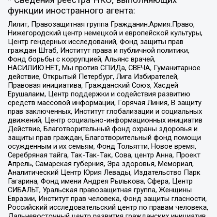
* Сведения реестра НКО, выполняющих
функции иностранного агента:
Лилит, Правозащитная группа Гражданин.Армия.Право,
Нижегородский центр немецкой и европейской культуры,
Центр гендерных исследований, Фонд защиты прав
граждан Штаб, Институт права и публичной политики,
Фонд борьбы с коррупцией, Альянс врачей,
НАСИЛИЮ.НЕТ, Мы против СПИДа, СВЕЧА, Гуманитарное
действие, Открытый Петербург, Лига Избирателей,
Правовая инициатива, Гражданский Союз, Хасдей
Ерушалаим, Центр поддержки и содействия развитию
средств массовой информации, Горячая Линия, В защиту
прав заключенных, Институт глобализации и социальных
движений, Центр социально-информационных инициатив
Действие, Благотворительный фонд охраны здоровья и
защиты прав граждан, Благотворительный фонд помощи
осужденным и их семьям, Фонд Тольятти, Новое время,
Серебряная тайга, Так-Так-Так, Сова, центр Анна, Проект
Апрель, Самарская губерния, Эра здоровья, Мемориал,
Аналитический Центр Юрия Левады, Издательство Парк
Гагарина, Фонд имени Андрея Рылькова, Сфера, Центр
СИБАЛЬТ, Уральская правозащитная группа, Женщины
Евразии, Институт прав человека, Фонд защиты гласности,
Российский исследовательский центр по правам человека,
Дальневосточный центр развития гражданских инициатив