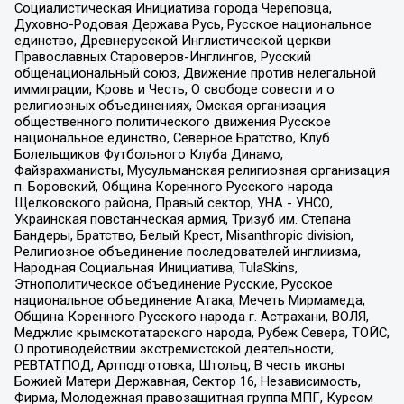
Социалистическая Инициатива города Череповца,
Духовно-Родовая Держава Русь, Русское национальное
единство, Древнерусской Инглистической церкви
Православных Староверов-Инглингов, Русский
общенациональный союз, Движение против нелегальной
иммиграции, Кровь и Честь, О свободе совести и о
религиозных объединениях, Омская организация
общественного политического движения Русское
национальное единство, Северное Братство, Клуб
Болельщиков Футбольного Клуба Динамо,
Файзрахманисты, Мусульманская религиозная организация
п. Боровский, Община Коренного Русского народа
Щелковского района, Правый сектор, УНА - УНСО,
Украинская повстанческая армия, Тризуб им. Степана
Бандеры, Братство, Белый Крест, Misanthropic division,
Религиозное объединение последователей инглиизма,
Народная Социальная Инициатива, TulaSkins,
Этнополитическое объединение Русские, Русское
национальное объединение Атака, Мечеть Мирмамеда,
Община Коренного Русского народа г. Астрахани, ВОЛЯ,
Меджлис крымскотатарского народа, Рубеж Севера, ТОЙС,
О противодействии экстремистской деятельности,
РЕВТАТПОД, Артподготовка, Штольц, В честь иконы
Божией Матери Державная, Сектор 16, Независимость,
Фирма, Молодежная правозащитная группа МПГ, Курсом