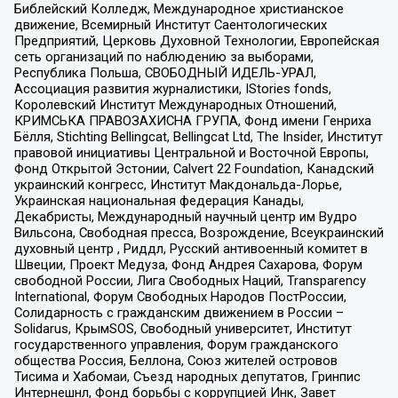
Библейский Колледж, Международное христианское
движение, Всемирный Институт Саентологических
Предприятий, Церковь Духовной Технологии, Европейская
сеть организаций по наблюдению за выборами,
Республика Польша, СВОБОДНЫЙ ИДЕЛЬ-УРАЛ,
Ассоциация развития журналистики, IStories fonds,
Королевский Институт Международных Отношений,
КРИМСЬКА ПРАВОЗАХИСНА ГРУПА, Фонд имени Генриха
Бёлля, Stichting Bellingcat, Bellingcat Ltd, The Insider, Институт
правовой инициативы Центральной и Восточной Европы,
Фонд Открытой Эстонии, Calvert 22 Foundation, Канадский
украинский конгресс, Институт Макдональда-Лорье,
Украинская национальная федерация Канады,
Декабристы, Международный научный центр им Вудро
Вильсона, Свободная пресса, Возрождение, Всеукраинский
духовный центр , Риддл, Русский антивоенный комитет в
Швеции, Проект Медуза, Фонд Андрея Сахарова, Форум
свободной России, Лига Свободных Наций, Transparеncy
International, Форум Свободных Народов ПостРоссии,
Солидарность с гражданским движением в России –
Solidarus, КрымSOS, Свободный университет, Институт
государственного управления, Форум гражданского
общества Россия, Беллона, Союз жителей островов
Тисима и Хабомаи, Съезд народных депутатов, Гринпис
Интернешнл, Фонд борьбы с коррупцией Инк, Завет