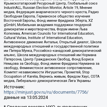
Крымскотатарский Ресурсный Центр, Глобальный союз
IndustriALL, Russian Election Monitor, Article 19, Мнение
медиа, Федерация анархического черного креста, Радио
Свободная Европа, Германское общество изучения
Восточной Европы, Фонд имени Фридриха Эберта, XZ
gGmbH, Мобильная академия поддержки гендерной
демократии и миротворчества, Форум имени Льва
Копелева, American Councils for International Education,
Cultural Vistas, Institute of International Education,
Антивоенное движение Антальи, Открытый диалог, Школа
международных отношений и государственной политики
им Питера Мунка, Российско-канадский демократический
альянс, Школа международных отношений им Нормана
Патерсона, Центр Гражданских Свобод, Фонд Бориса
Немцова за Свободу, Фонд имени Фридриха Науманна за
свободу, Феминистское антивоенное сопротивление,
Комитет независимости Ингушетии, Прометей, Stop
Occupation of Karelia, Вернись живым, Фридом Хаус, СОТА
медиа, Либерально-демократическая Лига Украины
Источник:
https://minjust.gov.ru/ru/documents/7756/
данные на
13.05.2024