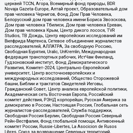
церквей TCCN, Агора, Всемирный фонд природы, BDR
Novaja Gazeta-Europe, Алтай проект, Образовательный дом
прав человека Чернигов, Фонд Дом Прав Человека,
Белорусский дом прав человека имени Бориса Звозскова,
Дом прав человека Тбилиси, Дом прав человека Ереван,
Дом прав человека Крым, Центр дикого лосося, TVR
Studios, ТВ Дождь, Центр европейских исследований им
Вилфрида Мартенса, Сетевое объединение журналистов
расследователей, АЛЛАТРА, За свободную Россию,
Свободная Бурятия, Uralic, UnKremlin, Международная
федерация транспортных рабочих, ИстЧам Финланд,
Гудзоновский институт, Фонд Демократического
Развития, Комитет-2024, Центрально-Европейский
университет, Центр восточноевропейских и
международных исследований, Общество Сторожевой
башни, Библии и трактатов Свидетелей Иеговы,
Гражданский Совет, Центр анализа европейской политики,
Академическая сеть Восточная Европа, Российский
комитет действия, РЭНД корпорейшн, Русская Америка за
демократию в России, Настоящая Россия, Глобальная сеть
журналистов-расследователей, Служба поддержки,
Свободная Россия Берлин, Свободная Россия Северный
Рейн-Вестфалия, Фонд глобальной помощи, Антивоенный
комитет России, Russie-Libertes, La Asocicion de Rusos
Libres, Союз за возвращение Северных территорий,