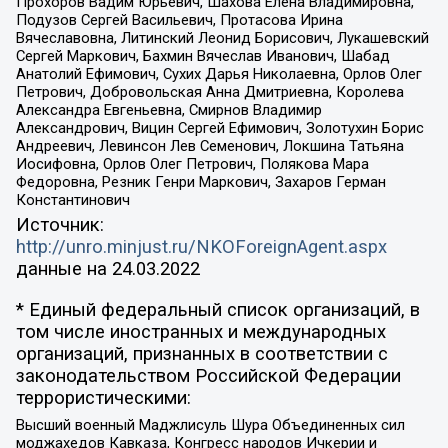
Прохоров Вадим Юрьевич, Шахова Елена Владимировна,
Подузов Сергей Васильевич, Протасова Ирина
Вячеславовна, Литинский Леонид Борисович, Лукашевский
Сергей Маркович, Бахмин Вячеслав Иванович, Шабад
Анатолий Ефимович, Сухих Дарья Николаевна, Орлов Олег
Петрович, Добровольская Анна Дмитриевна, Королева
Александра Евгеньевна, Смирнов Владимир
Александрович, Вицин Сергей Ефимович, Золотухин Борис
Андреевич, Левинсон Лев Семенович, Локшина Татьяна
Иосифовна, Орлов Олег Петрович, Полякова Мара
Федоровна, Резник Генри Маркович, Захаров Герман
Константинович
Источник:
http://unro.minjust.ru/NKOForeignAgent.aspx
данные на
24.03.2022
* Единый федеральный список организаций, в
том числе иностранных и международных
организаций, признанных в соответствии с
законодательством Российской Федерации
террористическими:
Высший военный Маджлисуль Шура Объединенных сил
моджахедов Кавказа, Конгресс народов Ичкерии и