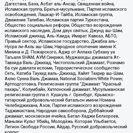
Дагестана, База, Асбат аль-Ансар, Священная война,
Исламская группа, Братья-мусульмане, Партия исламского
освобождения, Лашкар-И-Тайба, Исламская группа,
Движение Талибан, Исламская партия Туркестана,
Общество социальных реформ, Общество возрождения
исламского наследия, Дом двух святых, Джунд аш-Шам,
Исламский джихад, Аль-Каида, Имарат Кавказ, АБТО,
Правый сектор, Исламское государство, Джабха аль-
Нусра ли-Ахль аш-Шам, Народное ополчение имени К.
Минина и Д. Пожарского, Аджр от Аллаха Субхану уа
Тагьаля SHAM, АУМ Синрике, Муджахеды джамаата Ат-
Тавхида Валь-Джихад, Чистопольский Джамаат, Рохнамо
ба суи давлати исломи, Террористическое сообщество
Сеть, Катиба Таухид валь-Джихад, Хайят Тахрир аш-Шам,
Ахлю Сунна Валь Джамаа, National Socialism/White Power,
Артподготовка, Религиозная группа “Джамаат “Красный
пахарь”, Колумбайн, Хатлонский джамаат, Мусульманская
религиозная группа п. Кушкуль г. Оренбург, Крымско-
татарский добровольческий батальон имени Номана
Челебиджихана, Азов, Партия исламского возрождения
Таджикистана, Народная самооборона, Дуббайский
джамаат, московская ячейка, Батал-Хаджи Белхороев,
Маньяки Культ Убийц, Молодёжь Которая Улыбается,
Легион Свобода России, Айдар, Русский добровольческий
корпус