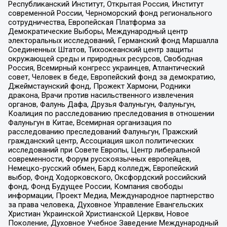
Республиканский Институт, Открытая Россия, Институт
современной России, Черноморский фонд регионального
сотрудничества, Европейская Платформа за
Демократические Выборы, Международный центр
электоральных исследований, Германский фонд Маршалла
Соединенных Штатов, Тихоокеанский центр защиты
окружающей среды и природных ресурсов, Свободная
Россия, Всемирный конгресс украинцев, Атлантический
совет, Человек в беде, Европейский фонд за демократию,
Джеймстаунский фонд, Прожект Хармони, Родники
дракона, Врачи против насильственного извлечения
органов, Фалунь Дафа, Друзья Фалуньгун, Фалуньгун,
Коалиция по расследованию преследования в отношении
Фалуньгун в Китае, Всемирная организация по
расследованию преследований Фалуньгун, Пражский
гражданский центр, Ассоциация школ политических
исследований при Совете Европы, Центр либеральной
современности, Форум русскоязычных европейцев,
Немецко-русский обмен, Бард колледж, Европейский
выбор, Фонд Ходорковского, Оксфордский российский
фонд, Фонд Будущее России, Компания свободы
информации, Проект Медиа, Международное партнерство
за права человека, Духовное Управление Евангельских
Христиан Украинской Христианской Церкви, Новое
Поколение, Духовное Учебное Заведение Международный