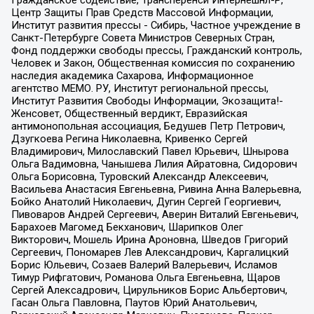
Центр Защиты Прав Средств Массовой Информации,
Институт развития прессы - Сибирь, Частное учреждение в
Санкт-Петербурге Совета Министров Северных Стран,
Фонд поддержки свободы прессы, Гражданский контроль,
Человек и Закон, Общественная комиссия по сохранению
наследия академика Сахарова, Информационное
агентство МЕМО. РУ, Институт региональной прессы,
Институт Развития Свободы Информации, Экозащита!-
Женсовет, Общественный вердикт, Евразийская
антимонопольная ассоциация, Бедушев Петр Петрович,
Дзугкоева Регина Николаевна, Кривенко Сергей
Владимирович, Милославский Павел Юрьевич, Шнырова
Ольга Вадимовна, Чанышева Лилия Айратовна, Сидорович
Ольга Борисовна, Туровский Александр Алексеевич,
Васильева Анастасия Евгеньевна, Ривина Анна Валерьевна,
Бойко Анатолий Николаевич, Дугин Сергей Георгиевич,
Пивоваров Андрей Сергеевич, Аверин Виталий Евгеньевич,
Барахоев Магомед Бекханович, Шарипков Олег
Викторович, Мошель Ирина Ароновна, Шведов Григорий
Сергеевич, Пономарев Лев Александрович, Каргалицкий
Борис Юльевич, Созаев Валерий Валерьевич, Исламов
Тимур Рифгатович, Романова Ольга Евгеньевна, Щаров
Сергей Алексадрович, Цирульников Борис Альбертович,
Гасан Ольга Павловна, Паутов Юрий Анатольевич,