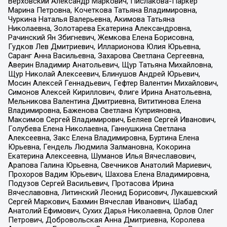
Верховский Александр Маркович, Пислакова-Паркер
Марина Петровна, Кочеткова Татьяна Владимировна,
Чуркина Наталья Валерьевна, Акимова Татьяна
Николаевна, Золотарева Екатерина Александровна,
Рачинский Ян Збигневич, Жемкова Елена Борисовна,
Гудков Лев Дмитриевич, Илларионова Юлия Юрьевна,
Саранг Анна Васильевна, Захарова Светлана Сергеевна,
Аверин Владимир Анатольевич, Щур Татьяна Михайловна,
Щур Николай Алексеевич, Блинушов Андрей Юрьевич,
Мосин Алексей Геннадьевич, Гефтер Валентин Михайлович,
Симонов Алексей Кириллович, Флиге Ирина Анатольевна,
Мельникова Валентина Дмитриевна, Вититинова Елена
Владимировна, Баженова Светлана Куприяновна,
Максимов Сергей Владимирович, Беляев Сергей Иванович,
Голубева Елена Николаевна, Ганнушкина Светлана
Алексеевна, Закс Елена Владимировна, Буртина Елена
Юрьевна, Гендель Людмила Залмановна, Кокорина
Екатерина Алексеевна, Шуманов Илья Вячеславович,
Арапова Галина Юрьевна, Свечников Анатолий Мариевич,
Прохоров Вадим Юрьевич, Шахова Елена Владимировна,
Подузов Сергей Васильевич, Протасова Ирина
Вячеславовна, Литинский Леонид Борисович, Лукашевский
Сергей Маркович, Бахмин Вячеслав Иванович, Шабад
Анатолий Ефимович, Сухих Дарья Николаевна, Орлов Олег
Петрович, Добровольская Анна Дмитриевна, Королева