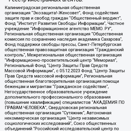
Калининградская региональная общественная организация "Экозащита!-Женсовет", Фонд содействия защите прав и свобод граждан "Общественный вердикт", Фонд "Институт Развития Свободы Информации", Частное учреждение "Информационное агентство МЕМО. РУ", Региональная общественная организация "Общественная комиссия по сохранению наследия академика Сахарова", Фонд поддержки свободы прессы, Санкт-Петербургская общественная правозащитная организация "Гражданский контроль", Межрегиональная общественная организация "Информационно-просветительский центр "Мемориал", Региональный Фонд "Центр Защиты Прав Средств Массовой Информации", с 05.12.2023 Фонд "Центр Защиты Прав Средств массовой информации", Региональная общественная благотворительная организация помощи беженцам и мигрантам "Гражданское содействие", Негосударственное образовательное учреждение дополнительного профессионального образования (повышение квалификации) специалистов "АКАДЕМИЯ ПО ПРАВАМ ЧЕЛОВЕКА", Свердловская региональная общественная организация "Сутяжник", Автономная некоммерческая организация "Центр независимых социологических исследований", Союз общественных объединений "Российский исследовательский центр по правам человека", Региональное общественное учреждение научно-информационный центр "МЕМОРИАЛ", Некоммерческая организация "Фонд защиты гласности", Автономная некоммерческая организация "Институт прав человека", Городская общественная организация "Екатеринбургское общество "МЕМОРИАЛ", Городская общественная организация "Рязанское историко-просветительское и правозащитное общество "Мемориал" (Рязанский Мемориал), Челябинский региональный орган общественной самодеятельности – женское общественное объединение "Женщины Евразии", Челябинский региональный орган общественной самодеятельности "Уральская правозащитная группа", Фонд содействия защите здоровья и социальной справедливости имени Андрея Рылькова, Автономная Некоммерческая Организация "Аналитический Центр Юрия Левады", Автономная некоммерческая организация социальной поддержки населения "Проект Апрель", Региональная общественная организация помощи женщинам и детям, находящимся в кризисной ситуации "Информационно-методический центр "Анна", Фонд содействия развитию массовых коммуникаций и правовому просвещению "Так-так-Так", Фонд содействия устойчивому развитию "Серебряная тайга", Свердловский региональный общественный фонд социальных проектов "Новое время", "Idel.Реалии", Кавказ.Реалии, Крым.Реалии, Телеканал Настоящее Время, Татаро-башкирская служба Радио Свобода (Azatliq Radiosi), Радио Свободная Европа/Радио Свобода (PCE/PC), "Сибирь.Реалии", "Фактограф", Благотворительный фонд помощи осужденным и их семьям, Автономная некоммерческая организация "Институт глобализации и социальных движений", Фонд "В защиту прав заключенных", Частное учреждение "Центр поддержки и содействия развитию средств массовой информации", Пензенский региональный общественный благотворительный фонд "Гражданский союз", "Север.Реалии", Некоммерческая организация Фонд "Правовая инициатива", Общество с ограниченной ответственностью "Радио Свободная Европа/Радио Свобода", Чешское информационное агентство "MEDIUM-ORIENT", Красноярская региональная общественная организация "Мы против СПИДа", Камалягин Денис Николаевич, Маркелов Сергей Евгеньевич, Пономарев Лев Александрович, Савицкая Людмила Алексеевна, Автономная некоммерческая организация "Центр по работе с проблемой насилия "НАСИЛИЮ.НЕТ", Межрегиональный профессиональный союз работников здравоохранения "Альянс врачей", Юридическое лицо, зарегистрированное в Латвийской Республике, SIA "Medusa Project" (регистрационный номер 40103797863, дата регистрации 10.06.2014), Некоммерческая организация "Фонд по борьбе с коррупцией", Автономная некоммерческая организация "Институт права и публичной политики", Баданин Роман Сергеевич, Гликин Максим Александрович, Железнова Мария Михайловна, Лукьянова Юлия Сергеевна, Маетная Елизавета Витальевна, Маняхин Петр Борисович, Чуракова Ольга Владимировна, Ярош Юлия Петровна, Юридическое лицо "The Insider SIA", зарегистрированное в Риге, Латвийская Республика (дата регистрации 26.06.2015), являющееся администратором доменного имени интернет-издания "The Insider SIA", https://theins.ru, Постернак Алексей Евгеньевич, Рубин Михаил Аркадьевич, Анин Роман Александрович, Юридическое лицо Istories fonds, зарегистрированное в Латвийской Республике (регистрационный номер 50008295751, дата регистрации 24.02.2020), Великовский Дмитрий Александрович, Долинина Ирина Николаевна, Мароховская Алеся Алексеевна, Шлейнов Роман Юрьевич, Шмагун Олеся Валентиновна, Общество с ограниченной ответственностью "Альтаир 2021", Общество с ограниченной ответственностью "Вега 2021", Общество с ограниченной ответственностью "Главный редактор 2021", Общество с ограниченной ответственностью "Ромашки монолит", Важенков Артем Валерьевич, Ивановская областная общественная организация "Центр гендерных исследований", Гурман Юрий Альбертович, Медиапроект "ОВД-Инфо", Егоров Владимир Владимирович, Жилинский Владимир Александрович, Общество с ограниченной ответственностью "ЗП", Иванова София Юрьевна, Карезина Инна Павловна, Кильтау Екатерина Викторовна, Петров Алексей Викторович, Пискунов Сергей Евгеньевич, Смирнов Сергей Сергеевич, Тихонов Михаил Сергеевич, Общество с ограниченной ответственностью "ЖУРНАЛИСТ-ИНОСТРАННЫЙ АГЕНТ", Арапова Галина Юрьевна, Вольтская Татьяна Анатольевна, Американская компания "Mason G.E.S. Anonymous Foundation" (США), являющаяся владельцем интернет-издания https://mnews.world/, Компания "Stichting Bellingcat", зарегистрированная в Нидерландах (дата регистрации 11.07.2018), Захаров Андрей Вячеславович, Клепиковская Екатерина Дмитриевна, Общество с ограниченной ответственностью "МЕМО", Перл Роман Александрович, Симонов Евгений Алексеевич, Соловьева Елена Анатольевна, Сотников Даниил Владимирович, Сурначева Елизавета Дмитриевна, Автономная некоммерческая организация по защите прав человека и информированию населения "Якутия – Наше Мнение", Общество с ограниченной ответственностью "Москоу диджитал медиа", с 26.01.2023 Общество с ограниченной ответственностью "Чайка Белые сады", Ветошкина Валерия Валерьевна, Заговора Максим Александрович, Межрегиональное общественное движение "Российская ЛГБТ - сеть", Оленичев Максим Владимирович, Павлов Иван Юрьевич, Скворцова Елена Сергеевна, Общество с ограниченной ответственностью "Как бы инагент", Кочетков Игорь Викторович, Общество с ограниченной ответственностью "Честные выборы", Еланчик Олег Александрович, Общество с ограниченной ответственностью "Нобелевский призыв", Гималова Регина Эмилевна, Григорьев Андрей Валерьевич, Григорьева Алина Александровна, Ассоциация по содействию защите прав призывников, альтернативнослужащих и военнослужащих "Правозащитная группа "Гражданин.Армия.Право", Хисамова Регина Фаритовна, Автономная некоммерческая организация по реализации социально-правовых программ "Лилит", Дальневосточное общественное движение "Маяк", Санкт-Петербургская ЛГБТ-инициативная группа "Выход", Инициативная группа ЛГБТ+ "Реверс", Алексеев Андрей Викторович, Бекбулатова Таисия Львовна, Беляев Иван Михайлович, Владыкина Елена Сергеевна, Гельман Марат Александрович, Никульшина Вероника Юрьевна, Толоконникова Надежда Андреевна, Шендерович Виктор Анатольевич, Общество с ограниченной ответственностью "Данное сообщение", Общество с ограниченной ответственностью Издательский дом "Новая глава", Айнбиндер Александра Александровна, Московский комьюнити-центр для ЛГБТ+инициатив, Благотворительный фонд развития филантропии, Deutsche Welle (Германия, Kurt-Schumacher-Strasse 3, 53113 Bonn), Борзунова Мария Михайловна, Воробьев Виктор Викторович, Голубева Анна Львовна, Константинова Алла Михайловна, Малкова Ирина Владимировна, Мурадов Мурад Абдулгалимович, Осетинская Елизавета Николаевна, Понасенков Евгений Николаевич, Ганапольский Матвей Юрьевич, Киселев Евгений Алексеевич, Борухович Ирина Григорьевна, Дремин Иван Тимофеевич, Дубровский Дмитрий Викторович, Красноярская региональная общественная организация поддержки и развития альтернативных образовательных технологий и межкультурных коммуникаций "ИНТЕРРА", Маяковская Екатерина Алексеевна, Фейгин Марк Захарович, Филимонов Андрей Викторович, Дзугкоева Регина Николаевна, Доброхотов Роман Александрович, Дудь Юрий Александрович, Елкин Сергей Владимирович, Кругликов Кирилл Игоревич, Сабунаева Мария Леонидовна, Семенов Алексей Владимирович, Шаинян Карен Багратович, Шульман Екатерина Михайловна, Асафьев Артур Валерьевич, Вахштайн Виктор Семенович, Венедиктов Алексей Алексеевич, Лушникова Екатерина Евгеньевна, Волков Леонид Михайлович, Невзоров Александр Глебович, Пархоменко Сергей Борисович, Сироткин Ярослав Николаевич, Кара-Мурза Владимир Владимирович, Баранова Наталья Владимировна, Гозман Леонид Яковлевич, Кагарлицкий Борис Юльевич, Климарев Михаил Валерьевич, Милов Владимир Станиславович, Автономная некоммерческая организация Краснодарский центр современного искусства "Типография", Моргенштерн Алишер Тагирович, Соболь Любовь Эдуардовна, Общество с ограниченной ответственностью "ЛИЗА НОРМ", Каспаров Гарри Кимович, Ходорковский Михаил Борисович, Общество с ограниченной ответственностью "Апрельские тезисы", Данилович Ирина Брониславовна, Кашин Олег Владимирович, Петров Николай Владимирович, Пивоваров Алексей Владимирович, Соколов Михаил Владимирович, Цветкова Юлия Владимировна, Чичваркин Евгений Александрович, Комитет против пыток/Команда против пыток, Общество с ограниченной ответственностью "Первый научный", Общество с ограниченной ответственностью "Вертолет и ко", Белоцерковская Вероника Борисовна, Кац Максим Евгеньевич, Лазарева Татьяна Юрьевна, Шаведдинов Руслан Табризович, Яшин Илья Валерьевич, Общество с ограниченной ответственностью "Иноагент ААВ", Алешковский Дмитрий Петрович, Альбац Евгения Марковна, Быков Дмитрий Львович, Галямина Юлия Евгеньевна, Лойко Сергей Леонидович, Мартынов Кирилл Константинович, Медведев Сергей Александрович, Крашенинников Федор Геннадиевич, Гордеева Катерина Вл