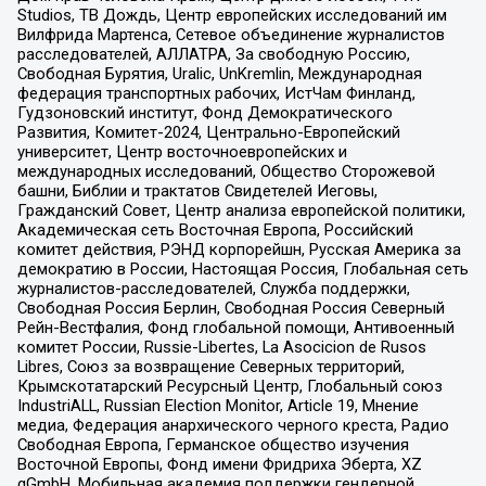
Studios, ТВ Дождь, Центр европейских исследований им
Вилфрида Мартенса, Сетевое объединение журналистов
расследователей, АЛЛАТРА, За свободную Россию,
Свободная Бурятия, Uralic, UnKremlin, Международная
федерация транспортных рабочих, ИстЧам Финланд,
Гудзоновский институт, Фонд Демократического
Развития, Комитет-2024, Центрально-Европейский
университет, Центр восточноевропейских и
международных исследований, Общество Сторожевой
башни, Библии и трактатов Свидетелей Иеговы,
Гражданский Совет, Центр анализа европейской политики,
Академическая сеть Восточная Европа, Российский
комитет действия, РЭНД корпорейшн, Русская Америка за
демократию в России, Настоящая Россия, Глобальная сеть
журналистов-расследователей, Служба поддержки,
Свободная Россия Берлин, Свободная Россия Северный
Рейн-Вестфалия, Фонд глобальной помощи, Антивоенный
комитет России, Russie-Libertes, La Asocicion de Rusos
Libres, Союз за возвращение Северных территорий,
Крымскотатарский Ресурсный Центр, Глобальный союз
IndustriALL, Russian Election Monitor, Article 19, Мнение
медиа, Федерация анархического черного креста, Радио
Свободная Европа, Германское общество изучения
Восточной Европы, Фонд имени Фридриха Эберта, XZ
gGmbH, Мобильная академия поддержки гендерной