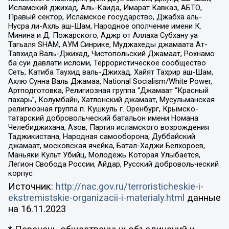
Исламский джихад, Аль-Каида, Имарат Кавказ, АБТО,
Правый сектор, Исламское государство, Джабха аль-
Нусра ли-Ахль аш-Шам, Народное ополчение имени К.
Минина и Д. Пожарского, Аджр от Аллаха Субхану уа
Тагьаля SHAM, АУМ Синрике, Муджахеды джамаата Ат-
Тавхида Валь-Джихад, Чистопольский Джамаат, Рохнамо
ба суи давлати исломи, Террористическое сообщество
Сеть, Катиба Таухид валь-Джихад, Хайят Тахрир аш-Шам,
Ахлю Сунна Валь Джамаа, National Socialism/White Power,
Артподготовка, Религиозная группа “Джамаат “Красный
пахарь”, Колумбайн, Хатлонский джамаат, Мусульманская
религиозная группа п. Кушкуль г. Оренбург, Крымско-
татарский добровольческий батальон имени Номана
Челебиджихана, Азов, Партия исламского возрождения
Таджикистана, Народная самооборона, Дуббайский
джамаат, московская ячейка, Батал-Хаджи Белхороев,
Маньяки Культ Убийц, Молодёжь Которая Улыбается,
Легион Свобода России, Айдар, Русский добровольческий
корпус
Источник:
http://nac.gov.ru/terroristicheskie-i-
ekstremistskie-organizacii-i-materialy.html
данные
на
16.11.2023