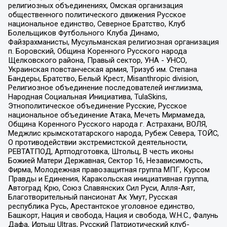
религиозных объединениях, Омская организация
общественного политического движения Русское
национальное единство, Северное Братство, Клуб
Болельщиков Футбольного Клуба Динамо,
Файзрахманисты, Мусульманская религиозная организация
п. Боровский, Община Коренного Русского народа
Щелковского района, Правый сектор, УНА - УНСО,
Украинская повстанческая армия, Тризуб им. Степана
Бандеры, Братство, Белый Крест, Misanthropic division,
Религиозное объединение последователей инглиизма,
Народная Социальная Инициатива, TulaSkins,
Этнополитическое объединение Русские, Русское
национальное объединение Атака, Мечеть Мирмамеда,
Община Коренного Русского народа г. Астрахани, ВОЛЯ,
Меджлис крымскотатарского народа, Рубеж Севера, ТОЙС,
О противодействии экстремистской деятельности,
РЕВТАТПОД, Артподготовка, Штольц, В честь иконы
Божией Матери Державная, Сектор 16, Независимость,
Фирма, Молодежная правозащитная группа МПГ, Курсом
Правды и Единения, Каракольская инициативная группа,
Автоград Крю, Союз Славянских Сил Руси, Алля-Аят,
Благотворительный пансионат Ак Умут, Русская
республика Русь, Арестантское уголовное единство,
Башкорт, Нация и свобода, Нация и свобода, W.H.С., Фалунь
Дафа, Иртыш Ultras, Русский Патриотический клуб-