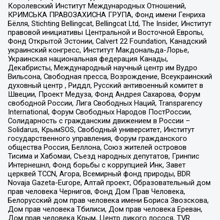
Королевский Институт Международных Отношений,
КРИМСЬКА ПРАВОЗАХИСНА ГРУПА, Фонд имени Генриха
Бёлля, Stichting Bellingcat, Bellingcat Ltd, The Insider, Институт
правовой инициативы Центральной и Восточной Европы,
Фонд Открытой Эстонии, Calvert 22 Foundation, Канадский
украинский конгресс, Институт Макдональда-Лорье,
Украинская национальная федерация Канады,
Декабристы, Международный научный центр им Вудро
Вильсона, Свободная пресса, Возрождение, Всеукраинский
духовный центр , Риддл, Русский антивоенный комитет в
Швеции, Проект Медуза, Фонд Андрея Сахарова, Форум
свободной России, Лига Свободных Наций, Transparеncy
International, Форум Свободных Народов ПостРоссии,
Солидарность с гражданским движением в России –
Solidarus, КрымSOS, Свободный университет, Институт
государственного управления, Форум гражданского
общества Россия, Беллона, Союз жителей островов
Тисима и Хабомаи, Съезд народных депутатов, Гринпис
Интернешнл, Фонд борьбы с коррупцией Инк, Завет
церквей TCCN, Агора, Всемирный фонд природы, BDR
Novaja Gazeta-Europe, Алтай проект, Образовательный дом
прав человека Чернигов, Фонд Дом Прав Человека,
Белорусский дом прав человека имени Бориса Звозскова,
Дом прав человека Тбилиси, Дом прав человека Ереван,
Дом прав человека Крым, Центр дикого лосося, TVR