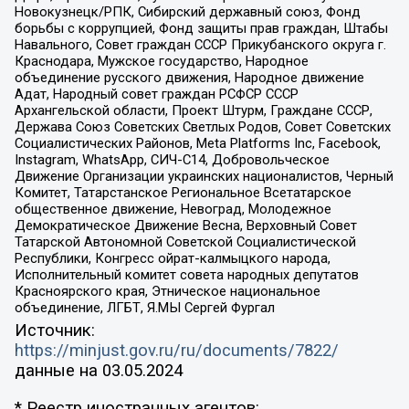
Новокузнецк/РПК, Сибирский державный союз, Фонд
борьбы с коррупцией, Фонд защиты прав граждан, Штабы
Навального, Совет граждан СССР Прикубанского округа г.
Краснодара, Мужское государство, Народное
объединение русского движения, Народное движение
Адат, Народный совет граждан РСФСР СССР
Архангельской области, Проект Штурм, Граждане СССР,
Держава Союз Советских Светлых Родов, Совет Советских
Социалистических Районов, Meta Platforms Inc, Facebook,
Instagram, WhatsApp, СИЧ-С14, Добровольческое
Движение Организации украинских националистов, Черный
Комитет, Татарстанское Региональное Всетатарское
общественное движение, Невоград, Молодежное
Демократическое Движение Весна, Верховный Совет
Татарской Автономной Советской Социалистической
Республики, Конгресс ойрат-калмыцкого народа,
Исполнительный комитет совета народных депутатов
Красноярского края, Этническое национальное
объединение, ЛГБТ, Я.МЫ Сергей Фургал
Источник:
https://minjust.gov.ru/ru/documents/7822/
данные на
03.05.2024
* Реестр иностранных агентов: