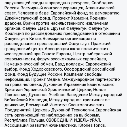
окружающей среды и природных ресурсов, Свободная
Россия, Всемирный конгресс украинцев, Атлантический
совет, Человек в беде, Европейский фонд за демократию,
Джеймстаунский фонд, Прожект Хармони, Родники
дракона, Врачи против насильственного извлечения
органов, Фалунь Дафа, Друзья Фалуньгун, Фалуньгун,
Коалиция по расследованию преследования в отношении
Фалуньгун в Китае, Всемирная организация по
расследованию преследований Фалуньгун, Пражский
гражданский центр, Ассоциация школ политических
исследований при Совете Европы, Центр либеральной
современности, Форум русскоязычных европейцев,
Немецко-русский обмен, Бард колледж, Европейский
выбор, Фонд Ходорковского, Оксфордский российский
фонд, Фонд Будущее России, Компания свободы
информации, Проект Медиа, Международное партнерство
за права человека, Духовное Управление Евангельских
Христиан Украинской Христианской Церкви, Новое
Поколение, Духовное Учебное Заведение Международный
Библейский Колледж, Международное христианское
движение, Всемирный Институт Саентологических
Предприятий, Церковь Духовной Технологии, Европейская
сеть организаций по наблюдению за выборами,
Республика Польша, СВОБОДНЫЙ ИДЕЛЬ-УРАЛ,
Ассоциация развития журналистики, IStories fonds,