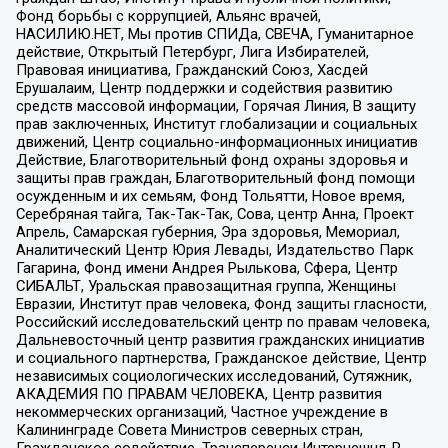
Фонд борьбы с коррупцией, Альянс врачей,
НАСИЛИЮ.НЕТ, Мы против СПИДа, СВЕЧА, Гуманитарное
действие, Открытый Петербург, Лига Избирателей,
Правовая инициатива, Гражданский Союз, Хасдей
Ерушалаим, Центр поддержки и содействия развитию
средств массовой информации, Горячая Линия, В защиту
прав заключенных, Институт глобализации и социальных
движений, Центр социально-информационных инициатив
Действие, Благотворительный фонд охраны здоровья и
защиты прав граждан, Благотворительный фонд помощи
осужденным и их семьям, Фонд Тольятти, Новое время,
Серебряная тайга, Так-Так-Так, Сова, центр Анна, Проект
Апрель, Самарская губерния, Эра здоровья, Мемориал,
Аналитический Центр Юрия Левады, Издательство Парк
Гагарина, Фонд имени Андрея Рылькова, Сфера, Центр
СИБАЛЬТ, Уральская правозащитная группа, Женщины
Евразии, Институт прав человека, Фонд защиты гласности,
Российский исследовательский центр по правам человека,
Дальневосточный центр развития гражданских инициатив
и социального партнерства, Гражданское действие, Центр
независимых социологических исследований, Сутяжник,
АКАДЕМИЯ ПО ПРАВАМ ЧЕЛОВЕКА, Центр развития
некоммерческих организаций, Частное учреждение в
Калининграде Совета Министров северных стран,
Гражданское содействие, Трансперенси Интернешнл-Р,