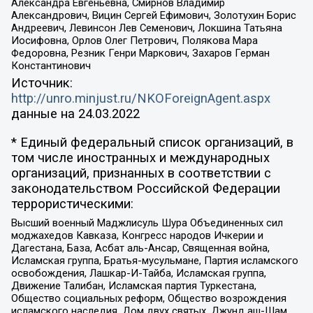
Александра Евгеньевна, Смирнов Владимир
Александрович, Вицин Сергей Ефимович, Золотухин Борис
Андреевич, Левинсон Лев Семенович, Локшина Татьяна
Иосифовна, Орлов Олег Петрович, Полякова Мара
Федоровна, Резник Генри Маркович, Захаров Герман
Константинович
Источник:
http://unro.minjust.ru/NKOForeignAgent.aspx
данные на
24.03.2022
* Единый федеральный список организаций, в
том числе иностранных и международных
организаций, признанных в соответствии с
законодательством Российской Федерации
террористическими:
Высший военный Маджлисуль Шура Объединенных сил
моджахедов Кавказа, Конгресс народов Ичкерии и
Дагестана, База, Асбат аль-Ансар, Священная война,
Исламская группа, Братья-мусульмане, Партия исламского
освобождения, Лашкар-И-Тайба, Исламская группа,
Движение Талибан, Исламская партия Туркестана,
Общество социальных реформ, Общество возрождения
исламского наследия, Дом двух святых, Джунд аш-Шам,