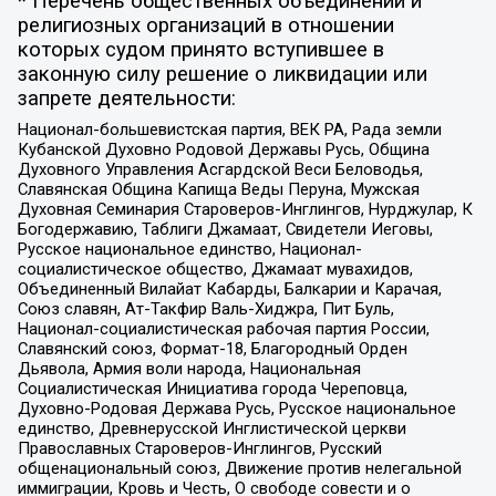
* Перечень общественных объединений и
религиозных организаций в отношении
которых судом принято вступившее в
законную силу решение о ликвидации или
запрете деятельности:
Национал-большевистская партия, ВЕК РА, Рада земли
Кубанской Духовно Родовой Державы Русь, Община
Духовного Управления Асгардской Веси Беловодья,
Славянская Община Капища Веды Перуна, Мужская
Духовная Семинария Староверов-Инглингов, Нурджулар, К
Богодержавию, Таблиги Джамаат, Свидетели Иеговы,
Русское национальное единство, Национал-
социалистическое общество, Джамаат мувахидов,
Объединенный Вилайат Кабарды, Балкарии и Карачая,
Союз славян, Ат-Такфир Валь-Хиджра, Пит Буль,
Национал-социалистическая рабочая партия России,
Славянский союз, Формат-18, Благородный Орден
Дьявола, Армия воли народа, Национальная
Социалистическая Инициатива города Череповца,
Духовно-Родовая Держава Русь, Русское национальное
единство, Древнерусской Инглистической церкви
Православных Староверов-Инглингов, Русский
общенациональный союз, Движение против нелегальной
иммиграции, Кровь и Честь, О свободе совести и о