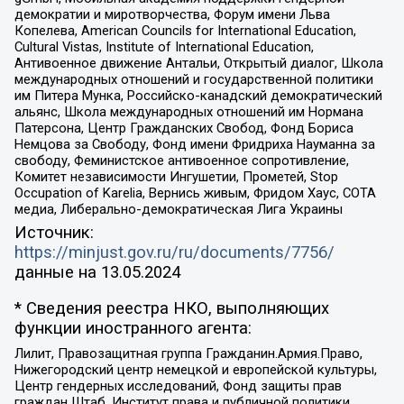
демократии и миротворчества, Форум имени Льва
Копелева, American Councils for International Education,
Cultural Vistas, Institute of International Education,
Антивоенное движение Антальи, Открытый диалог, Школа
международных отношений и государственной политики
им Питера Мунка, Российско-канадский демократический
альянс, Школа международных отношений им Нормана
Патерсона, Центр Гражданских Свобод, Фонд Бориса
Немцова за Свободу, Фонд имени Фридриха Науманна за
свободу, Феминистское антивоенное сопротивление,
Комитет независимости Ингушетии, Прометей, Stop
Occupation of Karelia, Вернись живым, Фридом Хаус, СОТА
медиа, Либерально-демократическая Лига Украины
Источник:
https://minjust.gov.ru/ru/documents/7756/
данные на
13.05.2024
* Сведения реестра НКО, выполняющих
функции иностранного агента:
Лилит, Правозащитная группа Гражданин.Армия.Право,
Нижегородский центр немецкой и европейской культуры,
Центр гендерных исследований, Фонд защиты прав
граждан Штаб, Институт права и публичной политики,