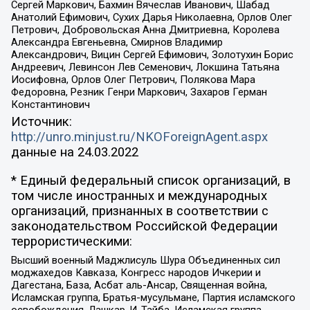
Сергей Маркович, Бахмин Вячеслав Иванович, Шабад
Анатолий Ефимович, Сухих Дарья Николаевна, Орлов Олег
Петрович, Добровольская Анна Дмитриевна, Королева
Александра Евгеньевна, Смирнов Владимир
Александрович, Вицин Сергей Ефимович, Золотухин Борис
Андреевич, Левинсон Лев Семенович, Локшина Татьяна
Иосифовна, Орлов Олег Петрович, Полякова Мара
Федоровна, Резник Генри Маркович, Захаров Герман
Константинович
Источник:
http://unro.minjust.ru/NKOForeignAgent.aspx
данные на
24.03.2022
* Единый федеральный список организаций, в
том числе иностранных и международных
организаций, признанных в соответствии с
законодательством Российской Федерации
террористическими:
Высший военный Маджлисуль Шура Объединенных сил
моджахедов Кавказа, Конгресс народов Ичкерии и
Дагестана, База, Асбат аль-Ансар, Священная война,
Исламская группа, Братья-мусульмане, Партия исламского