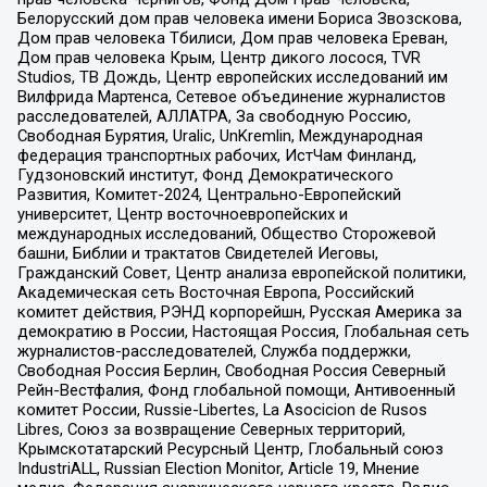
Белорусский дом прав человека имени Бориса Звозскова,
Дом прав человека Тбилиси, Дом прав человека Ереван,
Дом прав человека Крым, Центр дикого лосося, TVR
Studios, ТВ Дождь, Центр европейских исследований им
Вилфрида Мартенса, Сетевое объединение журналистов
расследователей, АЛЛАТРА, За свободную Россию,
Свободная Бурятия, Uralic, UnKremlin, Международная
федерация транспортных рабочих, ИстЧам Финланд,
Гудзоновский институт, Фонд Демократического
Развития, Комитет-2024, Центрально-Европейский
университет, Центр восточноевропейских и
международных исследований, Общество Сторожевой
башни, Библии и трактатов Свидетелей Иеговы,
Гражданский Совет, Центр анализа европейской политики,
Академическая сеть Восточная Европа, Российский
комитет действия, РЭНД корпорейшн, Русская Америка за
демократию в России, Настоящая Россия, Глобальная сеть
журналистов-расследователей, Служба поддержки,
Свободная Россия Берлин, Свободная Россия Северный
Рейн-Вестфалия, Фонд глобальной помощи, Антивоенный
комитет России, Russie-Libertes, La Asocicion de Rusos
Libres, Союз за возвращение Северных территорий,
Крымскотатарский Ресурсный Центр, Глобальный союз
IndustriALL, Russian Election Monitor, Article 19, Мнение