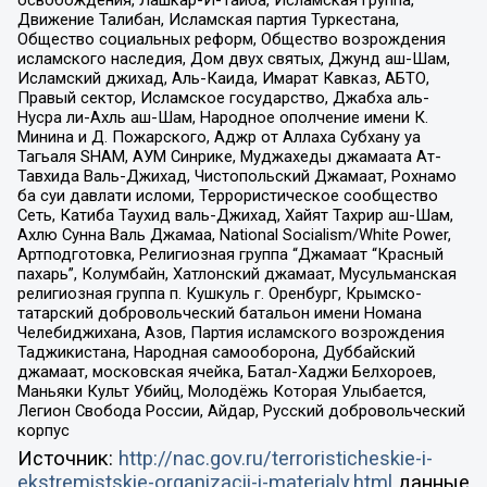
освобождения, Лашкар-И-Тайба, Исламская группа,
Движение Талибан, Исламская партия Туркестана,
Общество социальных реформ, Общество возрождения
исламского наследия, Дом двух святых, Джунд аш-Шам,
Исламский джихад, Аль-Каида, Имарат Кавказ, АБТО,
Правый сектор, Исламское государство, Джабха аль-
Нусра ли-Ахль аш-Шам, Народное ополчение имени К.
Минина и Д. Пожарского, Аджр от Аллаха Субхану уа
Тагьаля SHAM, АУМ Синрике, Муджахеды джамаата Ат-
Тавхида Валь-Джихад, Чистопольский Джамаат, Рохнамо
ба суи давлати исломи, Террористическое сообщество
Сеть, Катиба Таухид валь-Джихад, Хайят Тахрир аш-Шам,
Ахлю Сунна Валь Джамаа, National Socialism/White Power,
Артподготовка, Религиозная группа “Джамаат “Красный
пахарь”, Колумбайн, Хатлонский джамаат, Мусульманская
религиозная группа п. Кушкуль г. Оренбург, Крымско-
татарский добровольческий батальон имени Номана
Челебиджихана, Азов, Партия исламского возрождения
Таджикистана, Народная самооборона, Дуббайский
джамаат, московская ячейка, Батал-Хаджи Белхороев,
Маньяки Культ Убийц, Молодёжь Которая Улыбается,
Легион Свобода России, Айдар, Русский добровольческий
корпус
Источник:
http://nac.gov.ru/terroristicheskie-i-
ekstremistskie-organizacii-i-materialy.html
данные