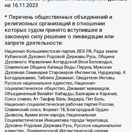
на
16.11.2023
* Перечень общественных объединений и
религиозных организаций в отношении
которых судом принято вступившее в
законную силу решение о ликвидации или
запрете деятельности:
Национал-большевистская партия, ВЕК РА, Рада земли
Кубанской Духовно Родовой Державы Русь, Община
Духовного Управления Асгардской Веси Беловодья,
Славянская Община Капища Веды Перуна, Мужская
Духовная Семинария Староверов-Инглингов, Нурджулар, К
Богодержавию, Таблиги Джамаат, Свидетели Иеговы,
Русское национальное единство, Национал-
социалистическое общество, Джамаат мувахидов,
Объединенный Вилайат Кабарды, Балкарии и Карачая,
Союз славян, Ат-Такфир Валь-Хиджра, Пит Буль,
Национал-социалистическая рабочая партия России,
Славянский союз, Формат-18, Благородный Орден
Дьявола, Армия воли народа, Национальная
Социалистическая Инициатива города Череповца,
Духовно-Родовая Держава Русь, Русское национальное
единство, Древнерусской Инглистической церкви