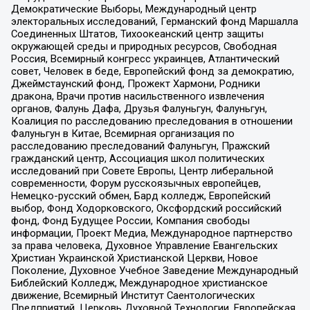
Демократические Выборы, Международный центр
электоральных исследований, Германский фонд Маршалла
Соединенных Штатов, Тихоокеанский центр защиты
окружающей среды и природных ресурсов, Свободная
Россия, Всемирный конгресс украинцев, Атлантический
совет, Человек в беде, Европейский фонд за демократию,
Джеймстаунский фонд, Прожект Хармони, Родники
дракона, Врачи против насильственного извлечения
органов, Фалунь Дафа, Друзья Фалуньгун, Фалуньгун,
Коалиция по расследованию преследования в отношении
Фалуньгун в Китае, Всемирная организация по
расследованию преследований Фалуньгун, Пражский
гражданский центр, Ассоциация школ политических
исследований при Совете Европы, Центр либеральной
современности, Форум русскоязычных европейцев,
Немецко-русский обмен, Бард колледж, Европейский
выбор, Фонд Ходорковского, Оксфордский российский
фонд, Фонд Будущее России, Компания свободы
информации, Проект Медиа, Международное партнерство
за права человека, Духовное Управление Евангельских
Христиан Украинской Христианской Церкви, Новое
Поколение, Духовное Учебное Заведение Международный
Библейский Колледж, Международное христианское
движение, Всемирный Институт Саентологических
Предприятий, Церковь Духовной Технологии, Европейская