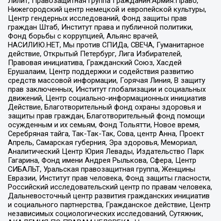
Лилит, Правозащитная группа Гражданин.Армия.Право,
Нижегородский центр немецкой и европейской культуры,
Центр гендерных исследований, Фонд защиты прав
граждан Штаб, Институт права и публичной политики,
Фонд борьбы с коррупцией, Альянс врачей,
НАСИЛИЮ.НЕТ, Мы против СПИДа, СВЕЧА, Гуманитарное
действие, Открытый Петербург, Лига Избирателей,
Правовая инициатива, Гражданский Союз, Хасдей
Ерушалаим, Центр поддержки и содействия развитию
средств массовой информации, Горячая Линия, В защиту
прав заключенных, Институт глобализации и социальных
движений, Центр социально-информационных инициатив
Действие, Благотворительный фонд охраны здоровья и
защиты прав граждан, Благотворительный фонд помощи
осужденным и их семьям, Фонд Тольятти, Новое время,
Серебряная тайга, Так-Так-Так, Сова, центр Анна, Проект
Апрель, Самарская губерния, Эра здоровья, Мемориал,
Аналитический Центр Юрия Левады, Издательство Парк
Гагарина, Фонд имени Андрея Рылькова, Сфера, Центр
СИБАЛЬТ, Уральская правозащитная группа, Женщины
Евразии, Институт прав человека, Фонд защиты гласности,
Российский исследовательский центр по правам человека,
Дальневосточный центр развития гражданских инициатив
и социального партнерства, Гражданское действие, Центр
независимых социологических исследований, Сутяжник,