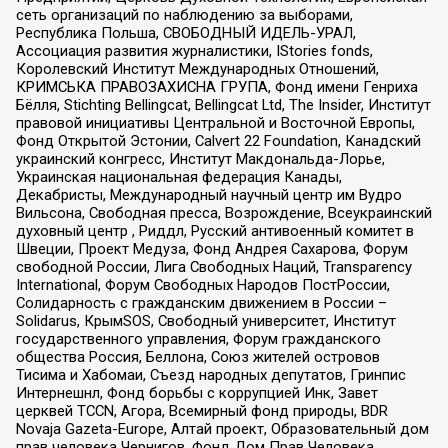
сеть организаций по наблюдению за выборами,
Республика Польша, СВОБОДНЫЙ ИДЕЛЬ-УРАЛ,
Ассоциация развития журналистики, IStories fonds,
Королевский Институт Международных Отношений,
КРИМСЬКА ПРАВОЗАХИСНА ГРУПА, Фонд имени Генриха
Бёлля, Stichting Bellingcat, Bellingcat Ltd, The Insider, Институт
правовой инициативы Центральной и Восточной Европы,
Фонд Открытой Эстонии, Calvert 22 Foundation, Канадский
украинский конгресс, Институт Макдональда-Лорье,
Украинская национальная федерация Канады,
Декабристы, Международный научный центр им Вудро
Вильсона, Свободная пресса, Возрождение, Всеукраинский
духовный центр , Риддл, Русский антивоенный комитет в
Швеции, Проект Медуза, Фонд Андрея Сахарова, Форум
свободной России, Лига Свободных Наций, Transparеncy
International, Форум Свободных Народов ПостРоссии,
Солидарность с гражданским движением в России –
Solidarus, КрымSOS, Свободный университет, Институт
государственного управления, Форум гражданского
общества Россия, Беллона, Союз жителей островов
Тисима и Хабомаи, Съезд народных депутатов, Гринпис
Интернешнл, Фонд борьбы с коррупцией Инк, Завет
церквей TCCN, Агора, Всемирный фонд природы, BDR
Novaja Gazeta-Europe, Алтай проект, Образовательный дом
прав человека Чернигов, Фонд Дом Прав Человека,