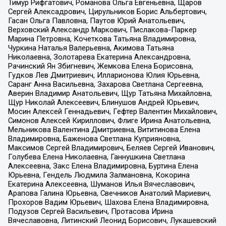
Тимур Рифгатович, Романова Ольга Евгеньевна, Щаров
Сергей Алексадрович, Цирульников Борис Альбертович,
Гасан Ольга Павловна, Паутов Юрий Анатольевич,
Верховский Александр Маркович, Пислакова-Паркер
Марина Петровна, Кочеткова Татьяна Владимировна,
Чуркина Наталья Валерьевна, Акимова Татьяна
Николаевна, Золотарева Екатерина Александровна,
Рачинский Ян Збигневич, Жемкова Елена Борисовна,
Гудков Лев Дмитриевич, Илларионова Юлия Юрьевна,
Саранг Анна Васильевна, Захарова Светлана Сергеевна,
Аверин Владимир Анатольевич, Щур Татьяна Михайловна,
Щур Николай Алексеевич, Блинушов Андрей Юрьевич,
Мосин Алексей Геннадьевич, Гефтер Валентин Михайлович,
Симонов Алексей Кириллович, Флиге Ирина Анатольевна,
Мельникова Валентина Дмитриевна, Вититинова Елена
Владимировна, Баженова Светлана Куприяновна,
Максимов Сергей Владимирович, Беляев Сергей Иванович,
Голубева Елена Николаевна, Ганнушкина Светлана
Алексеевна, Закс Елена Владимировна, Буртина Елена
Юрьевна, Гендель Людмила Залмановна, Кокорина
Екатерина Алексеевна, Шуманов Илья Вячеславович,
Арапова Галина Юрьевна, Свечников Анатолий Мариевич,
Прохоров Вадим Юрьевич, Шахова Елена Владимировна,
Подузов Сергей Васильевич, Протасова Ирина
Вячеславовна, Литинский Леонид Борисович, Лукашевский