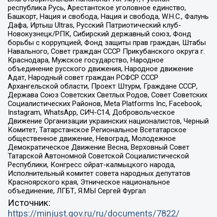
республика Русь, Арестантское уголовное единство,
Башкорт, Нация и свобода, Нация и свобода, W.H.С., Фалунь
Дафа, Иртыш Ultras, Русский Патриотический клуб-
Новокузнецк/РПК, Сибирский державный союз, Фонд
борьбы с коррупцией, Фонд защиты прав граждан, Штабы
Навального, Совет граждан СССР Прикубанского округа г.
Краснодара, Мужское государство, Народное
объединение русского движения, Народное движение
Адат, Народный совет граждан РСФСР СССР
Архангельской области, Проект Штурм, Граждане СССР,
Держава Союз Советских Светлых Родов, Совет Советских
Социалистических Районов, Meta Platforms Inc, Facebook,
Instagram, WhatsApp, СИЧ-С14, Добровольческое
Движение Организации украинских националистов, Черный
Комитет, Татарстанское Региональное Всетатарское
общественное движение, Невоград, Молодежное
Демократическое Движение Весна, Верховный Совет
Татарской Автономной Советской Социалистической
Республики, Конгресс ойрат-калмыцкого народа,
Исполнительный комитет совета народных депутатов
Красноярского края, Этническое национальное
объединение, ЛГБТ, Я.МЫ Сергей Фургал
Источник:
https://minjust.gov.ru/ru/documents/7822/