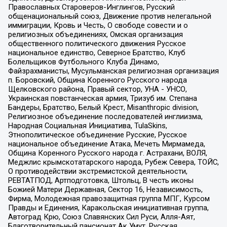
Православных Староверов-Инглингов, Русский
общенациональный союз, Движение против нелегальной
иммиграции, Кровь и Честь, О свободе совести и о
религиозных объединениях, Омская организация
общественного политического движения Русское
национальное единство, Северное Братство, Клуб
Болельщиков Футбольного Клуба Динамо,
Файзрахманисты, Мусульманская религиозная организация
п. Боровский, Община Коренного Русского народа
Щелковского района, Правый сектор, УНА - УНСО,
Украинская повстанческая армия, Тризуб им. Степана
Бандеры, Братство, Белый Крест, Misanthropic division,
Религиозное объединение последователей инглиизма,
Народная Социальная Инициатива, TulaSkins,
Этнополитическое объединение Русские, Русское
национальное объединение Атака, Мечеть Мирмамеда,
Община Коренного Русского народа г. Астрахани, ВОЛЯ,
Меджлис крымскотатарского народа, Рубеж Севера, ТОЙС,
О противодействии экстремистской деятельности,
РЕВТАТПОД, Артподготовка, Штольц, В честь иконы
Божией Матери Державная, Сектор 16, Независимость,
Фирма, Молодежная правозащитная группа МПГ, Курсом
Правды и Единения, Каракольская инициативная группа,
Автоград Крю, Союз Славянских Сил Руси, Алля-Аят,
Благотворительный пансионат Ак Умут, Русская