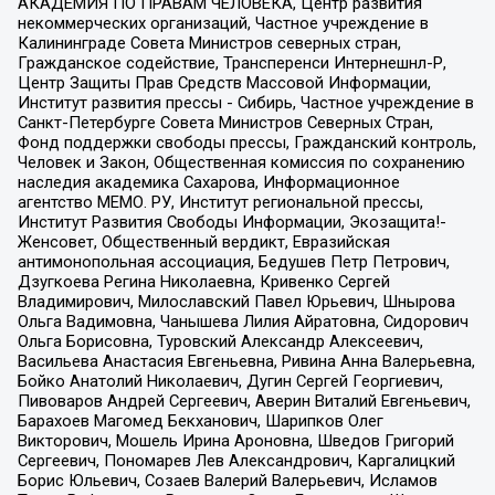
АКАДЕМИЯ ПО ПРАВАМ ЧЕЛОВЕКА, Центр развития
некоммерческих организаций, Частное учреждение в
Калининграде Совета Министров северных стран,
Гражданское содействие, Трансперенси Интернешнл-Р,
Центр Защиты Прав Средств Массовой Информации,
Институт развития прессы - Сибирь, Частное учреждение в
Санкт-Петербурге Совета Министров Северных Стран,
Фонд поддержки свободы прессы, Гражданский контроль,
Человек и Закон, Общественная комиссия по сохранению
наследия академика Сахарова, Информационное
агентство МЕМО. РУ, Институт региональной прессы,
Институт Развития Свободы Информации, Экозащита!-
Женсовет, Общественный вердикт, Евразийская
антимонопольная ассоциация, Бедушев Петр Петрович,
Дзугкоева Регина Николаевна, Кривенко Сергей
Владимирович, Милославский Павел Юрьевич, Шнырова
Ольга Вадимовна, Чанышева Лилия Айратовна, Сидорович
Ольга Борисовна, Туровский Александр Алексеевич,
Васильева Анастасия Евгеньевна, Ривина Анна Валерьевна,
Бойко Анатолий Николаевич, Дугин Сергей Георгиевич,
Пивоваров Андрей Сергеевич, Аверин Виталий Евгеньевич,
Барахоев Магомед Бекханович, Шарипков Олег
Викторович, Мошель Ирина Ароновна, Шведов Григорий
Сергеевич, Пономарев Лев Александрович, Каргалицкий
Борис Юльевич, Созаев Валерий Валерьевич, Исламов