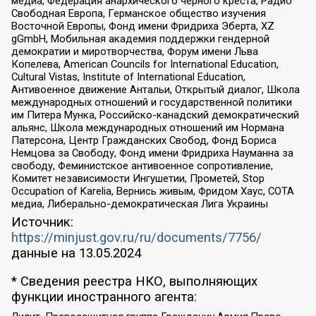
медиа, Федерация анархического черного креста, Радио
Свободная Европа, Германское общество изучения
Восточной Европы, Фонд имени Фридриха Эберта, XZ
gGmbH, Мобильная академия поддержки гендерной
демократии и миротворчества, Форум имени Льва
Копелева, American Councils for International Education,
Cultural Vistas, Institute of International Education,
Антивоенное движение Антальи, Открытый диалог, Школа
международных отношений и государственной политики
им Питера Мунка, Российско-канадский демократический
альянс, Школа международных отношений им Нормана
Патерсона, Центр Гражданских Свобод, Фонд Бориса
Немцова за Свободу, Фонд имени Фридриха Науманна за
свободу, Феминистское антивоенное сопротивление,
Комитет независимости Ингушетии, Прометей, Stop
Occupation of Karelia, Вернись живым, Фридом Хаус, СОТА
медиа, Либерально-демократическая Лига Украины
Источник:
https://minjust.gov.ru/ru/documents/7756/
данные на
13.05.2024
* Сведения реестра НКО, выполняющих
функции иностранного агента: