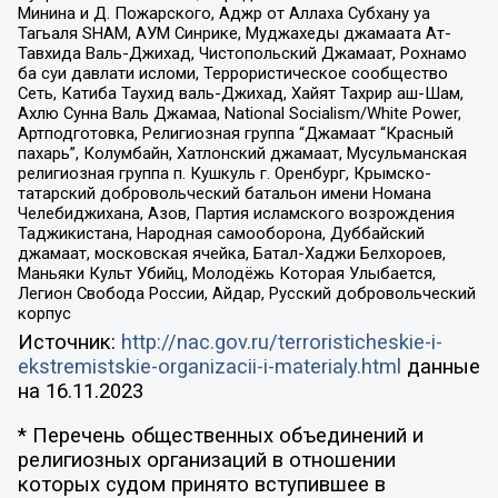
Минина и Д. Пожарского, Аджр от Аллаха Субхану уа
Тагьаля SHAM, АУМ Синрике, Муджахеды джамаата Ат-
Тавхида Валь-Джихад, Чистопольский Джамаат, Рохнамо
ба суи давлати исломи, Террористическое сообщество
Сеть, Катиба Таухид валь-Джихад, Хайят Тахрир аш-Шам,
Ахлю Сунна Валь Джамаа, National Socialism/White Power,
Артподготовка, Религиозная группа “Джамаат “Красный
пахарь”, Колумбайн, Хатлонский джамаат, Мусульманская
религиозная группа п. Кушкуль г. Оренбург, Крымско-
татарский добровольческий батальон имени Номана
Челебиджихана, Азов, Партия исламского возрождения
Таджикистана, Народная самооборона, Дуббайский
джамаат, московская ячейка, Батал-Хаджи Белхороев,
Маньяки Культ Убийц, Молодёжь Которая Улыбается,
Легион Свобода России, Айдар, Русский добровольческий
корпус
Источник:
http://nac.gov.ru/terroristicheskie-i-
ekstremistskie-organizacii-i-materialy.html
данные
на
16.11.2023
* Перечень общественных объединений и
религиозных организаций в отношении
которых судом принято вступившее в