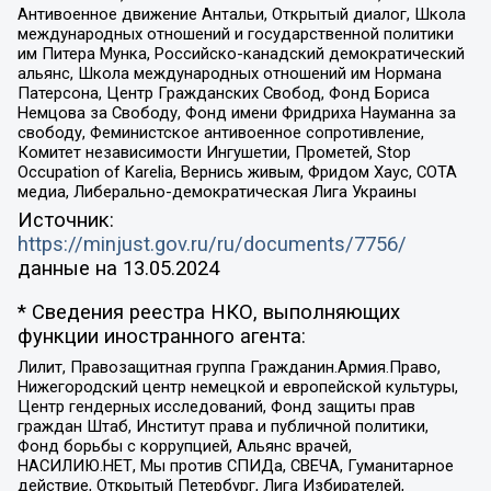
Антивоенное движение Антальи, Открытый диалог, Школа
международных отношений и государственной политики
им Питера Мунка, Российско-канадский демократический
альянс, Школа международных отношений им Нормана
Патерсона, Центр Гражданских Свобод, Фонд Бориса
Немцова за Свободу, Фонд имени Фридриха Науманна за
свободу, Феминистское антивоенное сопротивление,
Комитет независимости Ингушетии, Прометей, Stop
Occupation of Karelia, Вернись живым, Фридом Хаус, СОТА
медиа, Либерально-демократическая Лига Украины
Источник:
https://minjust.gov.ru/ru/documents/7756/
данные на
13.05.2024
* Сведения реестра НКО, выполняющих
функции иностранного агента:
Лилит, Правозащитная группа Гражданин.Армия.Право,
Нижегородский центр немецкой и европейской культуры,
Центр гендерных исследований, Фонд защиты прав
граждан Штаб, Институт права и публичной политики,
Фонд борьбы с коррупцией, Альянс врачей,
НАСИЛИЮ.НЕТ, Мы против СПИДа, СВЕЧА, Гуманитарное
действие, Открытый Петербург, Лига Избирателей,