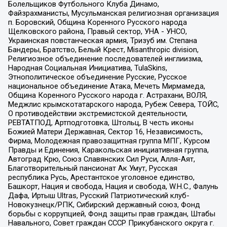
Болельщиков Футбольного Клуба Динамо,
Файзрахманисты, Мусульманская религиозная организация
п. Боровский, Община Коренного Русского народа
Щелковского района, Правый сектор, УНА - УНСО,
Украинская повстанческая армия, Тризуб им. Степана
Бандеры, Братство, Белый Крест, Misanthropic division,
Религиозное объединение последователей инглиизма,
Народная Социальная Инициатива, TulaSkins,
Этнополитическое объединение Русские, Русское
национальное объединение Атака, Мечеть Мирмамеда,
Община Коренного Русского народа г. Астрахани, ВОЛЯ,
Меджлис крымскотатарского народа, Рубеж Севера, ТОЙС,
О противодействии экстремистской деятельности,
РЕВТАТПОД, Артподготовка, Штольц, В честь иконы
Божией Матери Державная, Сектор 16, Независимость,
Фирма, Молодежная правозащитная группа МПГ, Курсом
Правды и Единения, Каракольская инициативная группа,
Автоград Крю, Союз Славянских Сил Руси, Алля-Аят,
Благотворительный пансионат Ак Умут, Русская
республика Русь, Арестантское уголовное единство,
Башкорт, Нация и свобода, Нация и свобода, W.H.С., Фалунь
Дафа, Иртыш Ultras, Русский Патриотический клуб-
Новокузнецк/РПК, Сибирский державный союз, Фонд
борьбы с коррупцией, Фонд защиты прав граждан, Штабы
Навального, Совет граждан СССР Прикубанского округа г.