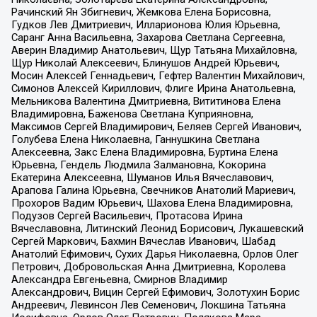
Рачинский Ян Збигневич, Жемкова Елена Борисовна,
Гудков Лев Дмитриевич, Илларионова Юлия Юрьевна,
Саранг Анна Васильевна, Захарова Светлана Сергеевна,
Аверин Владимир Анатольевич, Щур Татьяна Михайловна,
Щур Николай Алексеевич, Блинушов Андрей Юрьевич,
Мосин Алексей Геннадьевич, Гефтер Валентин Михайлович,
Симонов Алексей Кириллович, Флиге Ирина Анатольевна,
Мельникова Валентина Дмитриевна, Вититинова Елена
Владимировна, Баженова Светлана Куприяновна,
Максимов Сергей Владимирович, Беляев Сергей Иванович,
Голубева Елена Николаевна, Ганнушкина Светлана
Алексеевна, Закс Елена Владимировна, Буртина Елена
Юрьевна, Гендель Людмила Залмановна, Кокорина
Екатерина Алексеевна, Шуманов Илья Вячеславович,
Арапова Галина Юрьевна, Свечников Анатолий Мариевич,
Прохоров Вадим Юрьевич, Шахова Елена Владимировна,
Подузов Сергей Васильевич, Протасова Ирина
Вячеславовна, Литинский Леонид Борисович, Лукашевский
Сергей Маркович, Бахмин Вячеслав Иванович, Шабад
Анатолий Ефимович, Сухих Дарья Николаевна, Орлов Олег
Петрович, Добровольская Анна Дмитриевна, Королева
Александра Евгеньевна, Смирнов Владимир
Александрович, Вицин Сергей Ефимович, Золотухин Борис
Андреевич, Левинсон Лев Семенович, Локшина Татьяна