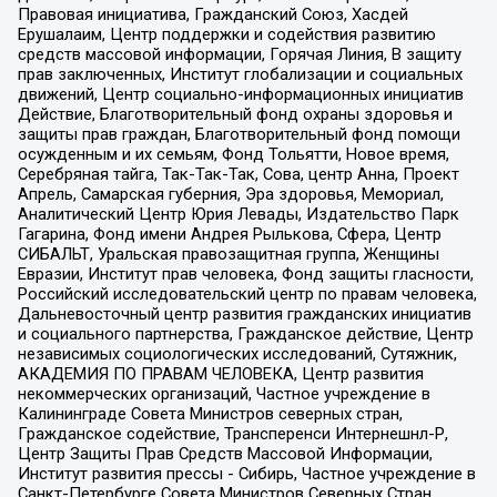
Правовая инициатива, Гражданский Союз, Хасдей
Ерушалаим, Центр поддержки и содействия развитию
средств массовой информации, Горячая Линия, В защиту
прав заключенных, Институт глобализации и социальных
движений, Центр социально-информационных инициатив
Действие, Благотворительный фонд охраны здоровья и
защиты прав граждан, Благотворительный фонд помощи
осужденным и их семьям, Фонд Тольятти, Новое время,
Серебряная тайга, Так-Так-Так, Сова, центр Анна, Проект
Апрель, Самарская губерния, Эра здоровья, Мемориал,
Аналитический Центр Юрия Левады, Издательство Парк
Гагарина, Фонд имени Андрея Рылькова, Сфера, Центр
СИБАЛЬТ, Уральская правозащитная группа, Женщины
Евразии, Институт прав человека, Фонд защиты гласности,
Российский исследовательский центр по правам человека,
Дальневосточный центр развития гражданских инициатив
и социального партнерства, Гражданское действие, Центр
независимых социологических исследований, Сутяжник,
АКАДЕМИЯ ПО ПРАВАМ ЧЕЛОВЕКА, Центр развития
некоммерческих организаций, Частное учреждение в
Калининграде Совета Министров северных стран,
Гражданское содействие, Трансперенси Интернешнл-Р,
Центр Защиты Прав Средств Массовой Информации,
Институт развития прессы - Сибирь, Частное учреждение в
Санкт-Петербурге Совета Министров Северных Стран,