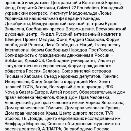
правовой инициативы Центральной и Восточной Европы,
Фонд Открытой Эстонии, Calvert 22 Foundation, Канадский
украинский конгресс, Институт Макдональда-Лорье,
Украинская национальная федерация Канады,
Декабристы, Международный научный центр им Вудро
Вильсона, Свободная пресса, Возрождение, Всеукраинский
духовный центр , Риддл, Русский антивоенный комитет в
Швеции, Проект Медуза, Фонд Андрея Сахарова, Форум
свободной России, Лига Свободных Наций, Transparеncy
International, Форум Свободных Народов ПостРоссии,
Солидарность с гражданским движением в России –
Solidarus, КрымSOS, Свободный университет, Институт
государственного управления, Форум гражданского
общества Россия, Беллона, Союз жителей островов
Тисима и Хабомаи, Съезд народных депутатов, Гринпис
Интернешнл, Фонд борьбы с коррупцией Инк, Завет
церквей TCCN, Агора, Всемирный фонд природы, BDR
Novaja Gazeta-Europe, Алтай проект, Образовательный дом
прав человека Чернигов, Фонд Дом Прав Человека,
Белорусский дом прав человека имени Бориса Звозскова,
Дом прав человека Тбилиси, Дом прав человека Ереван,
Дом прав человека Крым, Центр дикого лосося, TVR
Studios, ТВ Дождь, Центр европейских исследований им
Вилфрида Мартенса, Сетевое объединение журналистов
расследователей, АЛЛАТРА, За свободную Россию,