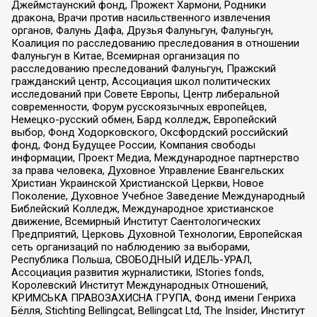
Джеймстаунский фонд, Прожект Хармони, Родники
дракона, Врачи против насильственного извлечения
органов, Фалунь Дафа, Друзья Фалуньгун, Фалуньгун,
Коалиция по расследованию преследования в отношении
Фалуньгун в Китае, Всемирная организация по
расследованию преследований Фалуньгун, Пражский
гражданский центр, Ассоциация школ политических
исследований при Совете Европы, Центр либеральной
современности, Форум русскоязычных европейцев,
Немецко-русский обмен, Бард колледж, Европейский
выбор, Фонд Ходорковского, Оксфордский российский
фонд, Фонд Будущее России, Компания свободы
информации, Проект Медиа, Международное партнерство
за права человека, Духовное Управление Евангельских
Христиан Украинской Христианской Церкви, Новое
Поколение, Духовное Учебное Заведение Международный
Библейский Колледж, Международное христианское
движение, Всемирный Институт Саентологических
Предприятий, Церковь Духовной Технологии, Европейская
сеть организаций по наблюдению за выборами,
Республика Польша, СВОБОДНЫЙ ИДЕЛЬ-УРАЛ,
Ассоциация развития журналистики, IStories fonds,
Королевский Институт Международных Отношений,
КРИМСЬКА ПРАВОЗАХИСНА ГРУПА, Фонд имени Генриха
Бёлля, Stichting Bellingcat, Bellingcat Ltd, The Insider, Институт