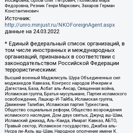
Иосифовна, Орлов Олег Петрович, Полякова Мара
Федоровна, Резник Генри Маркович, Захаров Герман
Константинович
Источник:
http://unro.minjust.ru/NKOForeignAgent.aspx
данные на
24.03.2022
* Единый федеральный список организаций, в
том числе иностранных и международных
организаций, признанных в соответствии с
законодательством Российской Федерации
террористическими:
Высший военный Маджлисуль Шура Объединенных сил
моджахедов Кавказа, Конгресс народов Ичкерии и
Дагестана, База, Асбат аль-Ансар, Священная война,
Исламская группа, Братья-мусульмане, Партия исламского
освобождения, Лашкар-И-Тайба, Исламская группа,
Движение Талибан, Исламская партия Туркестана,
Общество социальных реформ, Общество возрождения
исламского наследия, Дом двух святых, Джунд аш-Шам,
Исламский джихад, Аль-Каида, Имарат Кавказ, АБТО,
Правый сектор, Исламское государство, Джабха аль-
Нусра ли-Ахль аш-Шам, Народное ополчение имени К.