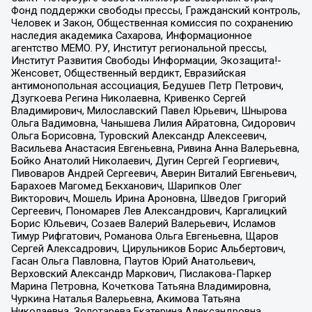
Фонд поддержки свободы прессы, Гражданский контроль,
Человек и Закон, Общественная комиссия по сохранению
наследия академика Сахарова, Информационное
агентство МЕМО. РУ, Институт региональной прессы,
Институт Развития Свободы Информации, Экозащита!-
Женсовет, Общественный вердикт, Евразийская
антимонопольная ассоциация, Бедушев Петр Петрович,
Дзугкоева Регина Николаевна, Кривенко Сергей
Владимирович, Милославский Павел Юрьевич, Шнырова
Ольга Вадимовна, Чанышева Лилия Айратовна, Сидорович
Ольга Борисовна, Туровский Александр Алексеевич,
Васильева Анастасия Евгеньевна, Ривина Анна Валерьевна,
Бойко Анатолий Николаевич, Дугин Сергей Георгиевич,
Пивоваров Андрей Сергеевич, Аверин Виталий Евгеньевич,
Барахоев Магомед Бекханович, Шарипков Олег
Викторович, Мошель Ирина Ароновна, Шведов Григорий
Сергеевич, Пономарев Лев Александрович, Каргалицкий
Борис Юльевич, Созаев Валерий Валерьевич, Исламов
Тимур Рифгатович, Романова Ольга Евгеньевна, Щаров
Сергей Алексадрович, Цирульников Борис Альбертович,
Гасан Ольга Павловна, Паутов Юрий Анатольевич,
Верховский Александр Маркович, Пислакова-Паркер
Марина Петровна, Кочеткова Татьяна Владимировна,
Чуркина Наталья Валерьевна, Акимова Татьяна
Николаевна, Золотарева Екатерина Александровна,