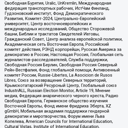
Свободная Бурятия, Uralic, UnKremlin, Международная
федерация транспортных рабочих, ИстЧам Финланд,
Гудзоновский институт, Фонд Демократического
Развития, Комитет-2024, Центрально-Европейский
университет, Центр восточноевропейских и
международных исследований, Общество Сторожевой
башни, Библии и трактатов Свидетелей Иеговы,
Гражданский Совет, Центр анализа европейской политики,
Академическая сеть Восточная Европа, Российский
комитет действия, РЭНД корпорейшн, Русская Америка за
демократию в России, Настоящая Россия, Глобальная сеть
журналистов-расследователей, Служба поддержки,
Свободная Россия Берлин, Свободная Россия Северный
Рейн-Вестфалия, Фонд глобальной помощи, Антивоенный
комитет России, Russie-Libertes, La Asocicion de Rusos
Libres, Союз за возвращение Северных территорий,
Крымскотатарский Ресурсный Центр, Глобальный союз
IndustriALL, Russian Election Monitor, Article 19, Мнение
медиа, Федерация анархического черного креста, Радио
Свободная Европа, Германское общество изучения
Восточной Европы, Фонд имени Фридриха Эберта, XZ
gGmbH, Мобильная академия поддержки гендерной
демократии и миротворчества, Форум имени Льва
Копелева, American Councils for International Education,
Cultural Vistas, Institute of International Education,