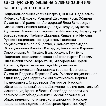
законную силу решение о ликвидации или
запрете деятельности:
Национал-большевистская партия, ВЕК РА, Рада земли
Кубанской Духовно Родовой Державы Русь, Община
Духовного Управления Асгардской Веси Беловодья,
Славянская Община Капища Веды Перуна, Мужская
Духовная Семинария Староверов-Инглингов, Нурджулар, К
Богодержавию, Таблиги Джамаат, Свидетели Иеговы,
Русское национальное единство, Национал-
социалистическое общество, Джамаат мувахидов,
Объединенный Вилайат Кабарды, Балкарии и Карачая,
Союз славян, Ат-Такфир Валь-Хиджра, Пит Буль,
Национал-социалистическая рабочая партия России,
Славянский союз, Формат-18, Благородный Орден
Дьявола, Армия воли народа, Национальная
Социалистическая Инициатива города Череповца,
Духовно-Родовая Держава Русь, Русское национальное
единство, Древнерусской Инглистической церкви
Православных Староверов-Инглингов, Русский
общенациональный союз, Движение против нелегальной
иммиграции, Кровь и Честь, О свободе совести и о
религиозных объединениях, Омская организация
общественного политического движения Русское
национальное единство, Северное Братство, Клуб