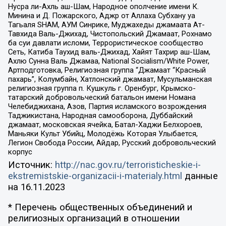
Нусра ли-Ахль аш-Шам, Народное ополчение имени К.
Минина и Д. Пожарского, Аджр от Аллаха Субхану уа
Тагьаля SHAM, АУМ Синрике, Муджахеды джамаата Ат-
Тавхида Валь-Джихад, Чистопольский Джамаат, Рохнамо
ба суи давлати исломи, Террористическое сообщество
Сеть, Катиба Таухид валь-Джихад, Хайят Тахрир аш-Шам,
Ахлю Сунна Валь Джамаа, National Socialism/White Power,
Артподготовка, Религиозная группа “Джамаат “Красный
пахарь”, Колумбайн, Хатлонский джамаат, Мусульманская
религиозная группа п. Кушкуль г. Оренбург, Крымско-
татарский добровольческий батальон имени Номана
Челебиджихана, Азов, Партия исламского возрождения
Таджикистана, Народная самооборона, Дуббайский
джамаат, московская ячейка, Батал-Хаджи Белхороев,
Маньяки Культ Убийц, Молодёжь Которая Улыбается,
Легион Свобода России, Айдар, Русский добровольческий
корпус
Источник:
http://nac.gov.ru/terroristicheskie-i-
ekstremistskie-organizacii-i-materialy.html
данные
на
16.11.2023
* Перечень общественных объединений и
религиозных организаций в отношении