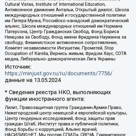
Cultural Vistas, Institute of International Education,
Антивоенное движение Антальи, Открытый диалог, Школа
международных отношений и государственной политики
им Питера Мунка, Российско-канадский демократический
альянс, Школа международных отношений им Нормана
Патерсона, Центр Гражданских Свобод, Фонд Бориса
Немцова за Свободу, Фонд имени Фридриха Науманна за
свободу, Феминистское антивоенное сопротивление,
Комитет независимости Ингушетии, Прометей, Stop
Occupation of Karelia, Вернись живым, Фридом Хаус, СОТА
медиа, Либерально-демократическая Лига Украины
Источник:
https://minjust.gov.ru/ru/documents/7756/
данные на
13.05.2024
* Сведения реестра НКО, выполняющих
функции иностранного агента:
Лилит, Правозащитная группа Гражданин.Армия.Право,
Нижегородский центр немецкой и европейской культуры,
Центр гендерных исследований, Фонд защиты прав
граждан Штаб, Институт права и публичной политики,
Фонд борьбы с коррупцией, Альянс врачей,
НАСИЛИЮ.НЕТ, Мы против СПИДа, СВЕЧА, Гуманитарное