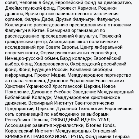
совет, Человек в беде, Европейский фонд за демократию,
Джеймстаунский фонд, Прожект Хармони, Родники
дракона, Врачи против насильственного извлечения
органов, Фалунь Дафа, Друзья Фалуньгун, Фалуньгун,
Коалиция по расследованию преследования в отношении
Фалуньгун в Китае, Всемирная организация по
расследованию преследований Фалуньгун, Пражский
гражданский центр, Ассоциация школ политических
исследований при Совете Европы, Центр либеральной
современности, Форум русскоязычных европейцев,
Немецко-русский обмен, Бард колледж, Европейский
выбор, Фонд Ходорковского, Оксфордский российский
фонд, Фонд Будущее России, Компания свободы
информации, Проект Медиа, Международное партнерство
за права человека, Духовное Управление Евангельских
Христиан Украинской Христианской Церкви, Новое
Поколение, Духовное Учебное Заведение Международный
Библейский Колледж, Международное христианское
движение, Всемирный Институт Саентологических
Предприятий, Церковь Духовной Технологии, Европейская
сеть организаций по наблюдению за выборами,
Республика Польша, СВОБОДНЫЙ ИДЕЛЬ-УРАЛ,
Ассоциация развития журналистики, IStories fonds,
Королевский Институт Международных Отношений,
КРИМСЬКА ПРАВОЗАХИСНА ГРУПА, Фонд имени Генриха