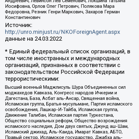
Андреевич, Левинсон Лев Семенович, Локшина Татьяна
Иосифовна, Орлов Олег Петрович, Полякова Мара
Федоровна, Резник Генри Маркович, Захаров Герман
Константинович
Источник:
http://unro.minjust.ru/NKOForeignAgent.aspx
данные на
24.03.2022
* Единый федеральный список организаций, в
том числе иностранных и международных
организаций, признанных в соответствии с
законодательством Российской Федерации
террористическими:
Высший военный Маджлисуль Шура Объединенных сил
моджахедов Кавказа, Конгресс народов Ичкерии и
Дагестана, База, Асбат аль-Ансар, Священная война,
Исламская группа, Братья-мусульмане, Партия исламского
освобождения, Лашкар-И-Тайба, Исламская группа,
Движение Талибан, Исламская партия Туркестана,
Общество социальных реформ, Общество возрождения
исламского наследия, Дом двух святых, Джунд аш-Шам,
Исламский джихад, Аль-Каида, Имарат Кавказ, АБТО,
Правый сектор, Исламское государство, Джабха аль-