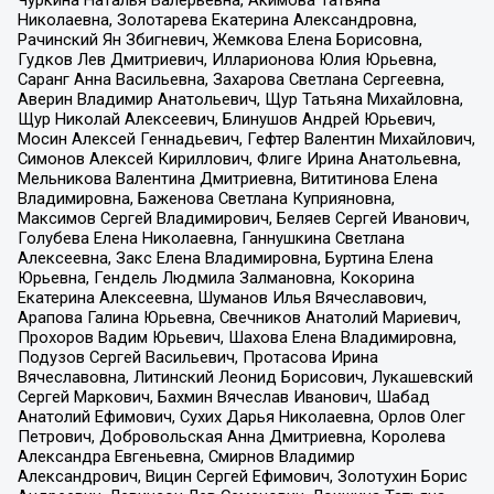
Николаевна, Золотарева Екатерина Александровна,
Рачинский Ян Збигневич, Жемкова Елена Борисовна,
Гудков Лев Дмитриевич, Илларионова Юлия Юрьевна,
Саранг Анна Васильевна, Захарова Светлана Сергеевна,
Аверин Владимир Анатольевич, Щур Татьяна Михайловна,
Щур Николай Алексеевич, Блинушов Андрей Юрьевич,
Мосин Алексей Геннадьевич, Гефтер Валентин Михайлович,
Симонов Алексей Кириллович, Флиге Ирина Анатольевна,
Мельникова Валентина Дмитриевна, Вититинова Елена
Владимировна, Баженова Светлана Куприяновна,
Максимов Сергей Владимирович, Беляев Сергей Иванович,
Голубева Елена Николаевна, Ганнушкина Светлана
Алексеевна, Закс Елена Владимировна, Буртина Елена
Юрьевна, Гендель Людмила Залмановна, Кокорина
Екатерина Алексеевна, Шуманов Илья Вячеславович,
Арапова Галина Юрьевна, Свечников Анатолий Мариевич,
Прохоров Вадим Юрьевич, Шахова Елена Владимировна,
Подузов Сергей Васильевич, Протасова Ирина
Вячеславовна, Литинский Леонид Борисович, Лукашевский
Сергей Маркович, Бахмин Вячеслав Иванович, Шабад
Анатолий Ефимович, Сухих Дарья Николаевна, Орлов Олег
Петрович, Добровольская Анна Дмитриевна, Королева
Александра Евгеньевна, Смирнов Владимир
Александрович, Вицин Сергей Ефимович, Золотухин Борис