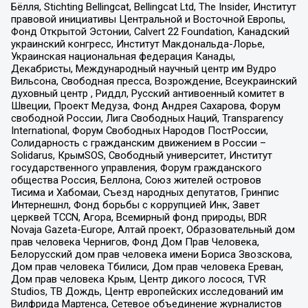
Бёлля, Stichting Bellingcat, Bellingcat Ltd, The Insider, Институт
правовой инициативы Центральной и Восточной Европы,
Фонд Открытой Эстонии, Calvert 22 Foundation, Канадский
украинский конгресс, Институт Макдональда-Лорье,
Украинская национальная федерация Канады,
Декабристы, Международный научный центр им Вудро
Вильсона, Свободная пресса, Возрождение, Всеукраинский
духовный центр , Риддл, Русский антивоенный комитет в
Швеции, Проект Медуза, Фонд Андрея Сахарова, Форум
свободной России, Лига Свободных Наций, Transparеncy
International, Форум Свободных Народов ПостРоссии,
Солидарность с гражданским движением в России –
Solidarus, КрымSOS, Свободный университет, Институт
государственного управления, Форум гражданского
общества Россия, Беллона, Союз жителей островов
Тисима и Хабомаи, Съезд народных депутатов, Гринпис
Интернешнл, Фонд борьбы с коррупцией Инк, Завет
церквей TCCN, Агора, Всемирный фонд природы, BDR
Novaja Gazeta-Europe, Алтай проект, Образовательный дом
прав человека Чернигов, Фонд Дом Прав Человека,
Белорусский дом прав человека имени Бориса Звозскова,
Дом прав человека Тбилиси, Дом прав человека Ереван,
Дом прав человека Крым, Центр дикого лосося, TVR
Studios, ТВ Дождь, Центр европейских исследований им
Вилфрида Мартенса, Сетевое объединение журналистов