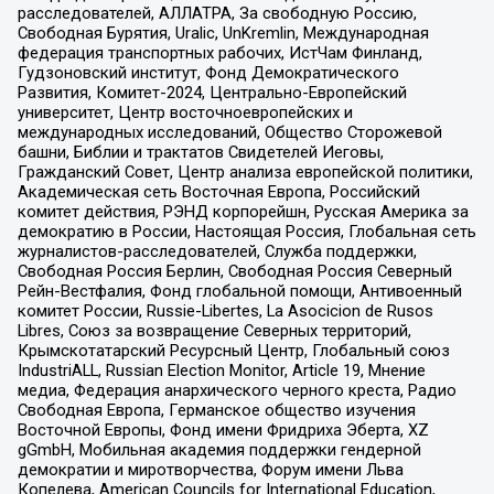
расследователей, АЛЛАТРА, За свободную Россию,
Свободная Бурятия, Uralic, UnKremlin, Международная
федерация транспортных рабочих, ИстЧам Финланд,
Гудзоновский институт, Фонд Демократического
Развития, Комитет-2024, Центрально-Европейский
университет, Центр восточноевропейских и
международных исследований, Общество Сторожевой
башни, Библии и трактатов Свидетелей Иеговы,
Гражданский Совет, Центр анализа европейской политики,
Академическая сеть Восточная Европа, Российский
комитет действия, РЭНД корпорейшн, Русская Америка за
демократию в России, Настоящая Россия, Глобальная сеть
журналистов-расследователей, Служба поддержки,
Свободная Россия Берлин, Свободная Россия Северный
Рейн-Вестфалия, Фонд глобальной помощи, Антивоенный
комитет России, Russie-Libertes, La Asocicion de Rusos
Libres, Союз за возвращение Северных территорий,
Крымскотатарский Ресурсный Центр, Глобальный союз
IndustriALL, Russian Election Monitor, Article 19, Мнение
медиа, Федерация анархического черного креста, Радио
Свободная Европа, Германское общество изучения
Восточной Европы, Фонд имени Фридриха Эберта, XZ
gGmbH, Мобильная академия поддержки гендерной
демократии и миротворчества, Форум имени Льва
Копелева, American Councils for International Education,