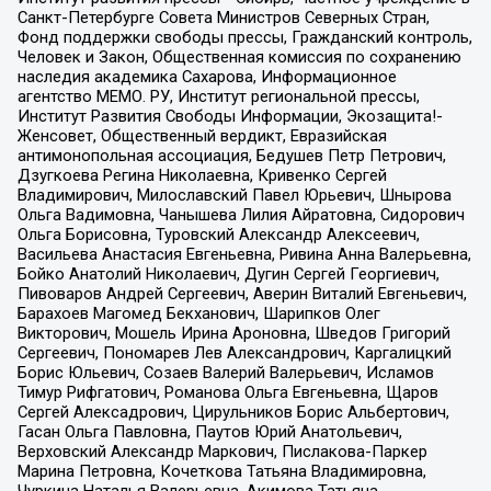
Санкт-Петербурге Совета Министров Северных Стран,
Фонд поддержки свободы прессы, Гражданский контроль,
Человек и Закон, Общественная комиссия по сохранению
наследия академика Сахарова, Информационное
агентство МЕМО. РУ, Институт региональной прессы,
Институт Развития Свободы Информации, Экозащита!-
Женсовет, Общественный вердикт, Евразийская
антимонопольная ассоциация, Бедушев Петр Петрович,
Дзугкоева Регина Николаевна, Кривенко Сергей
Владимирович, Милославский Павел Юрьевич, Шнырова
Ольга Вадимовна, Чанышева Лилия Айратовна, Сидорович
Ольга Борисовна, Туровский Александр Алексеевич,
Васильева Анастасия Евгеньевна, Ривина Анна Валерьевна,
Бойко Анатолий Николаевич, Дугин Сергей Георгиевич,
Пивоваров Андрей Сергеевич, Аверин Виталий Евгеньевич,
Барахоев Магомед Бекханович, Шарипков Олег
Викторович, Мошель Ирина Ароновна, Шведов Григорий
Сергеевич, Пономарев Лев Александрович, Каргалицкий
Борис Юльевич, Созаев Валерий Валерьевич, Исламов
Тимур Рифгатович, Романова Ольга Евгеньевна, Щаров
Сергей Алексадрович, Цирульников Борис Альбертович,
Гасан Ольга Павловна, Паутов Юрий Анатольевич,
Верховский Александр Маркович, Пислакова-Паркер
Марина Петровна, Кочеткова Татьяна Владимировна,
Чуркина Наталья Валерьевна, Акимова Татьяна