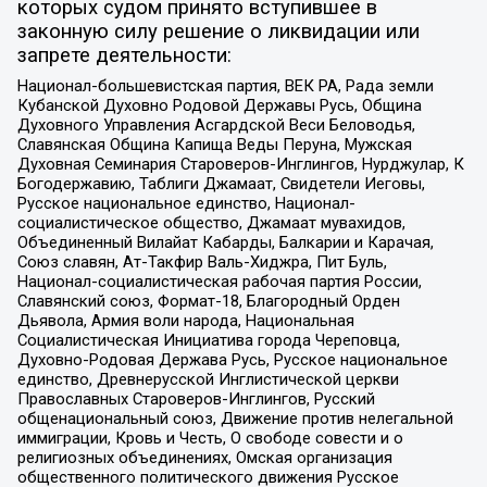
которых судом принято вступившее в
законную силу решение о ликвидации или
запрете деятельности:
Национал-большевистская партия, ВЕК РА, Рада земли
Кубанской Духовно Родовой Державы Русь, Община
Духовного Управления Асгардской Веси Беловодья,
Славянская Община Капища Веды Перуна, Мужская
Духовная Семинария Староверов-Инглингов, Нурджулар, К
Богодержавию, Таблиги Джамаат, Свидетели Иеговы,
Русское национальное единство, Национал-
социалистическое общество, Джамаат мувахидов,
Объединенный Вилайат Кабарды, Балкарии и Карачая,
Союз славян, Ат-Такфир Валь-Хиджра, Пит Буль,
Национал-социалистическая рабочая партия России,
Славянский союз, Формат-18, Благородный Орден
Дьявола, Армия воли народа, Национальная
Социалистическая Инициатива города Череповца,
Духовно-Родовая Держава Русь, Русское национальное
единство, Древнерусской Инглистической церкви
Православных Староверов-Инглингов, Русский
общенациональный союз, Движение против нелегальной
иммиграции, Кровь и Честь, О свободе совести и о
религиозных объединениях, Омская организация
общественного политического движения Русское