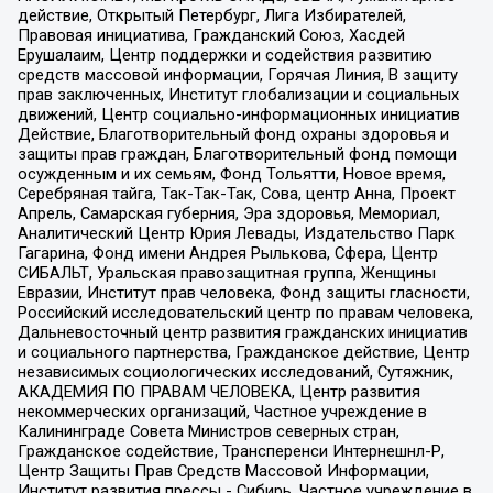
действие, Открытый Петербург, Лига Избирателей,
Правовая инициатива, Гражданский Союз, Хасдей
Ерушалаим, Центр поддержки и содействия развитию
средств массовой информации, Горячая Линия, В защиту
прав заключенных, Институт глобализации и социальных
движений, Центр социально-информационных инициатив
Действие, Благотворительный фонд охраны здоровья и
защиты прав граждан, Благотворительный фонд помощи
осужденным и их семьям, Фонд Тольятти, Новое время,
Серебряная тайга, Так-Так-Так, Сова, центр Анна, Проект
Апрель, Самарская губерния, Эра здоровья, Мемориал,
Аналитический Центр Юрия Левады, Издательство Парк
Гагарина, Фонд имени Андрея Рылькова, Сфера, Центр
СИБАЛЬТ, Уральская правозащитная группа, Женщины
Евразии, Институт прав человека, Фонд защиты гласности,
Российский исследовательский центр по правам человека,
Дальневосточный центр развития гражданских инициатив
и социального партнерства, Гражданское действие, Центр
независимых социологических исследований, Сутяжник,
АКАДЕМИЯ ПО ПРАВАМ ЧЕЛОВЕКА, Центр развития
некоммерческих организаций, Частное учреждение в
Калининграде Совета Министров северных стран,
Гражданское содействие, Трансперенси Интернешнл-Р,
Центр Защиты Прав Средств Массовой Информации,
Институт развития прессы - Сибирь, Частное учреждение в