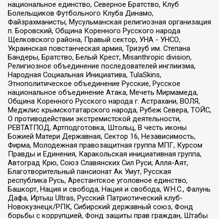
национальное единство, Северное Братство, Клуб
Болельщиков Футбольного Клуба Динамо,
Файзрахманисты, Мусульманская религиозная организация
п. Боровский, Община Коренного Русского народа
Щелковского района, Правый сектор, УНА - УНСО,
Украинская повстанческая армия, Тризуб им. Степана
Бандеры, Братство, Белый Крест, Misanthropic division,
Религиозное объединение последователей инглиизма,
Народная Социальная Инициатива, TulaSkins,
Этнополитическое объединение Русские, Русское
национальное объединение Атака, Мечеть Мирмамеда,
Община Коренного Русского народа г. Астрахани, ВОЛЯ,
Меджлис крымскотатарского народа, Рубеж Севера, ТОЙС,
О противодействии экстремистской деятельности,
РЕВТАТПОД, Артподготовка, Штольц, В честь иконы
Божией Матери Державная, Сектор 16, Независимость,
Фирма, Молодежная правозащитная группа МПГ, Курсом
Правды и Единения, Каракольская инициативная группа,
Автоград Крю, Союз Славянских Сил Руси, Алля-Аят,
Благотворительный пансионат Ак Умут, Русская
республика Русь, Арестантское уголовное единство,
Башкорт, Нация и свобода, Нация и свобода, W.H.С., Фалунь
Дафа, Иртыш Ultras, Русский Патриотический клуб-
Новокузнецк/РПК, Сибирский державный союз, Фонд
борьбы с коррупцией, Фонд защиты прав граждан, Штабы