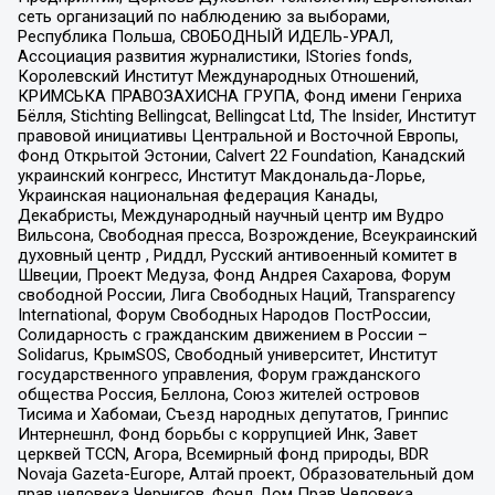
сеть организаций по наблюдению за выборами,
Республика Польша, СВОБОДНЫЙ ИДЕЛЬ-УРАЛ,
Ассоциация развития журналистики, IStories fonds,
Королевский Институт Международных Отношений,
КРИМСЬКА ПРАВОЗАХИСНА ГРУПА, Фонд имени Генриха
Бёлля, Stichting Bellingcat, Bellingcat Ltd, The Insider, Институт
правовой инициативы Центральной и Восточной Европы,
Фонд Открытой Эстонии, Calvert 22 Foundation, Канадский
украинский конгресс, Институт Макдональда-Лорье,
Украинская национальная федерация Канады,
Декабристы, Международный научный центр им Вудро
Вильсона, Свободная пресса, Возрождение, Всеукраинский
духовный центр , Риддл, Русский антивоенный комитет в
Швеции, Проект Медуза, Фонд Андрея Сахарова, Форум
свободной России, Лига Свободных Наций, Transparеncy
International, Форум Свободных Народов ПостРоссии,
Солидарность с гражданским движением в России –
Solidarus, КрымSOS, Свободный университет, Институт
государственного управления, Форум гражданского
общества Россия, Беллона, Союз жителей островов
Тисима и Хабомаи, Съезд народных депутатов, Гринпис
Интернешнл, Фонд борьбы с коррупцией Инк, Завет
церквей TCCN, Агора, Всемирный фонд природы, BDR
Novaja Gazeta-Europe, Алтай проект, Образовательный дом
прав человека Чернигов, Фонд Дом Прав Человека,