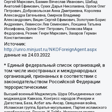
Сергей Маркович, Бахмин Вячеслав Иванович, Шабад
Анатолий Ефимович, Сухих Дарья Николаевна, Орлов Олег
Петрович, Добровольская Анна Дмитриевна, Королева
Александра Евгеньевна, Смирнов Владимир
Александрович, Вицин Сергей Ефимович, Золотухин Борис
Андреевич, Левинсон Лев Семенович, Локшина Татьяна
Иосифовна, Орлов Олег Петрович, Полякова Мара
Федоровна, Резник Генри Маркович, Захаров Герман
Константинович
Источник:
http://unro.minjust.ru/NKOForeignAgent.aspx
данные на
24.03.2022
* Единый федеральный список организаций, в
том числе иностранных и международных
организаций, признанных в соответствии с
законодательством Российской Федерации
террористическими:
Высший военный Маджлисуль Шура Объединенных сил
моджахедов Кавказа, Конгресс народов Ичкерии и
Дагестана, База, Асбат аль-Ансар, Священная война,
Исламская группа, Братья-мусульмане, Партия исламского