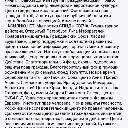
Лилит, Правозащитная группа Гражданин.Армия.Право,
Нижегородский центр немецкой и европейской культуры,
Центр гендерных исследований, Фонд защиты прав
граждан Штаб, Институт права и публичной политики,
Фонд борьбы с коррупцией, Альянс врачей,
НАСИЛИЮ.НЕТ, Мы против СПИДа, СВЕЧА, Гуманитарное
действие, Открытый Петербург, Лига Избирателей,
Правовая инициатива, Гражданский Союз, Хасдей
Ерушалаим, Центр поддержки и содействия развитию
средств массовой информации, Горячая Линия, В защиту
прав заключенных, Институт глобализации и социальных
движений, Центр социально-информационных инициатив
Действие, Благотворительный фонд охраны здоровья и
защиты прав граждан, Благотворительный фонд помощи
осужденным и их семьям, Фонд Тольятти, Новое время,
Серебряная тайга, Так-Так-Так, Сова, центр Анна, Проект
Апрель, Самарская губерния, Эра здоровья, Мемориал,
Аналитический Центр Юрия Левады, Издательство Парк
Гагарина, Фонд имени Андрея Рылькова, Сфера, Центр
СИБАЛЬТ, Уральская правозащитная группа, Женщины
Евразии, Институт прав человека, Фонд защиты гласности,
Российский исследовательский центр по правам человека,
Дальневосточный центр развития гражданских инициатив
и социального партнерства, Гражданское действие, Центр
независимых социологических исследований, Сутяжник,