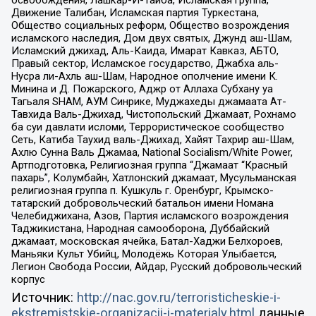
освобождения, Лашкар-И-Тайба, Исламская группа,
Движение Талибан, Исламская партия Туркестана,
Общество социальных реформ, Общество возрождения
исламского наследия, Дом двух святых, Джунд аш-Шам,
Исламский джихад, Аль-Каида, Имарат Кавказ, АБТО,
Правый сектор, Исламское государство, Джабха аль-
Нусра ли-Ахль аш-Шам, Народное ополчение имени К.
Минина и Д. Пожарского, Аджр от Аллаха Субхану уа
Тагьаля SHAM, АУМ Синрике, Муджахеды джамаата Ат-
Тавхида Валь-Джихад, Чистопольский Джамаат, Рохнамо
ба суи давлати исломи, Террористическое сообщество
Сеть, Катиба Таухид валь-Джихад, Хайят Тахрир аш-Шам,
Ахлю Сунна Валь Джамаа, National Socialism/White Power,
Артподготовка, Религиозная группа “Джамаат “Красный
пахарь”, Колумбайн, Хатлонский джамаат, Мусульманская
религиозная группа п. Кушкуль г. Оренбург, Крымско-
татарский добровольческий батальон имени Номана
Челебиджихана, Азов, Партия исламского возрождения
Таджикистана, Народная самооборона, Дуббайский
джамаат, московская ячейка, Батал-Хаджи Белхороев,
Маньяки Культ Убийц, Молодёжь Которая Улыбается,
Легион Свобода России, Айдар, Русский добровольческий
корпус
Источник:
http://nac.gov.ru/terroristicheskie-i-
ekstremistskie-organizacii-i-materialy.html
данные