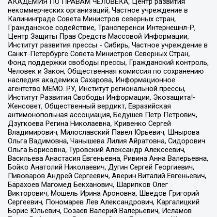
АКАДЕМИЯ ПО ПРАВАМ ЧЕЛОВЕКА, Центр развития
некоммерческих организаций, Частное учреждение в
Калининграде Совета Министров северных стран,
Гражданское содействие, Трансперенси Интернешнл-Р,
Центр Защиты Прав Средств Массовой Информации,
Институт развития прессы - Сибирь, Частное учреждение в
Санкт-Петербурге Совета Министров Северных Стран,
Фонд поддержки свободы прессы, Гражданский контроль,
Человек и Закон, Общественная комиссия по сохранению
наследия академика Сахарова, Информационное
агентство МЕМО. РУ, Институт региональной прессы,
Институт Развития Свободы Информации, Экозащита!-
Женсовет, Общественный вердикт, Евразийская
антимонопольная ассоциация, Бедушев Петр Петрович,
Дзугкоева Регина Николаевна, Кривенко Сергей
Владимирович, Милославский Павел Юрьевич, Шнырова
Ольга Вадимовна, Чанышева Лилия Айратовна, Сидорович
Ольга Борисовна, Туровский Александр Алексеевич,
Васильева Анастасия Евгеньевна, Ривина Анна Валерьевна,
Бойко Анатолий Николаевич, Дугин Сергей Георгиевич,
Пивоваров Андрей Сергеевич, Аверин Виталий Евгеньевич,
Барахоев Магомед Бекханович, Шарипков Олег
Викторович, Мошель Ирина Ароновна, Шведов Григорий
Сергеевич, Пономарев Лев Александрович, Каргалицкий
Борис Юльевич, Созаев Валерий Валерьевич, Исламов