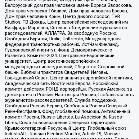
Белорусский дом прав человека имени Бориса Звозскова,
Дом прав человека Тбилиси, Дом прав человека Ереван,
Дом прав человека Крым, Центр дикого лосося, TVR
Studios, ТВ Дождь, Центр европейских исследований им
Вилфрида Мартенса, Сетевое объединение журналистов
расследователей, АЛЛАТРА, За свободную Россию,
Свободная Бурятия, Uralic, UnKremlin, Международная
федерация транспортных рабочих, ИстЧам Финланд,
Гудзоновский институт, Фонд Демократического
Развития, Комитет-2024, Центрально-Европейский
университет, Центр восточноевропейских и
международных исследований, Общество Сторожевой
башни, Библии и трактатов Свидетелей Иеговы,
Гражданский Совет, Центр анализа европейской политики,
Академическая сеть Восточная Европа, Российский
комитет действия, РЭНД корпорейшн, Русская Америка за
демократию в России, Настоящая Россия, Глобальная сеть
журналистов-расследователей, Служба поддержки,
Свободная Россия Берлин, Свободная Россия Северный
Рейн-Вестфалия, Фонд глобальной помощи, Антивоенный
комитет России, Russie-Libertes, La Asocicion de Rusos
Libres, Союз за возвращение Северных территорий,
Крымскотатарский Ресурсный Центр, Глобальный союз
IndustriALL, Russian Election Monitor, Article 19, Мнение