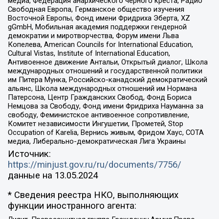
медиа, Федерация анархического черного креста, Радио
Свободная Европа, Германское общество изучения
Восточной Европы, Фонд имени Фридриха Эберта, XZ
gGmbH, Мобильная академия поддержки гендерной
демократии и миротворчества, Форум имени Льва
Копелева, American Councils for International Education,
Cultural Vistas, Institute of International Education,
Антивоенное движение Антальи, Открытый диалог, Школа
международных отношений и государственной политики
им Питера Мунка, Российско-канадский демократический
альянс, Школа международных отношений им Нормана
Патерсона, Центр Гражданских Свобод, Фонд Бориса
Немцова за Свободу, Фонд имени Фридриха Науманна за
свободу, Феминистское антивоенное сопротивление,
Комитет независимости Ингушетии, Прометей, Stop
Occupation of Karelia, Вернись живым, Фридом Хаус, СОТА
медиа, Либерально-демократическая Лига Украины
Источник:
https://minjust.gov.ru/ru/documents/7756/
данные на
13.05.2024
* Сведения реестра НКО, выполняющих
функции иностранного агента: