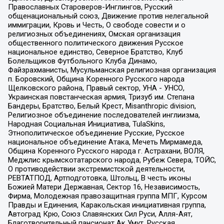
Православных Староверов-Инглингов, Русский
общенациональный союз, Движение против нелегальной
иммиграции, Кровь и Честь, О свободе совести и о
религиозных объединениях, Омская организация
общественного политического движения Русское
национальное единство, Северное Братство, Клуб
Болельщиков Футбольного Клуба Динамо,
Файзрахманисты, Мусульманская религиозная организация
п. Боровский, Община Коренного Русского народа
Щелковского района, Правый сектор, УНА - УНСО,
Украинская повстанческая армия, Тризуб им. Степана
Бандеры, Братство, Белый Крест, Misanthropic division,
Религиозное объединение последователей инглиизма,
Народная Социальная Инициатива, TulaSkins,
Этнополитическое объединение Русские, Русское
национальное объединение Атака, Мечеть Мирмамеда,
Община Коренного Русского народа г. Астрахани, ВОЛЯ,
Меджлис крымскотатарского народа, Рубеж Севера, ТОЙС,
О противодействии экстремистской деятельности,
РЕВТАТПОД, Артподготовка, Штольц, В честь иконы
Божией Матери Державная, Сектор 16, Независимость,
Фирма, Молодежная правозащитная группа МПГ, Курсом
Правды и Единения, Каракольская инициативная группа,
Автоград Крю, Союз Славянских Сил Руси, Алля-Аят,
Благотворительный пансионат Ак Умут, Русская