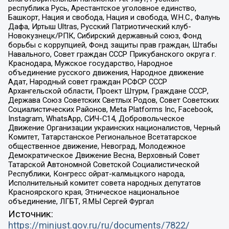
республика Русь, Арестантское уголовное единство,
Башкорт, Нация и свобода, Нация и свобода, W.H.С., Фалунь
Дафа, Иртыш Ultras, Русский Патриотический клуб-
Новокузнецк/РПК, Сибирский державный союз, Фонд
борьбы с коррупцией, Фонд защиты прав граждан, Штабы
Навального, Совет граждан СССР Прикубанского округа г.
Краснодара, Мужское государство, Народное
объединение русского движения, Народное движение
Адат, Народный совет граждан РСФСР СССР
Архангельской области, Проект Штурм, Граждане СССР,
Держава Союз Советских Светлых Родов, Совет Советских
Социалистических Районов, Meta Platforms Inc, Facebook,
Instagram, WhatsApp, СИЧ-С14, Добровольческое
Движение Организации украинских националистов, Черный
Комитет, Татарстанское Региональное Всетатарское
общественное движение, Невоград, Молодежное
Демократическое Движение Весна, Верховный Совет
Татарской Автономной Советской Социалистической
Республики, Конгресс ойрат-калмыцкого народа,
Исполнительный комитет совета народных депутатов
Красноярского края, Этническое национальное
объединение, ЛГБТ, Я.МЫ Сергей Фургал
Источник:
https://minjust.gov.ru/ru/documents/7822/