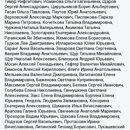
Тимур Рифгатович, Романова Ольга Евгеньевна, Щаров
Сергей Алексадрович, Цирульников Борис Альбертович,
Гасан Ольга Павловна, Паутов Юрий Анатольевич,
Верховский Александр Маркович, Пислакова-Паркер
Марина Петровна, Кочеткова Татьяна Владимировна,
Чуркина Наталья Валерьевна, Акимова Татьяна
Николаевна, Золотарева Екатерина Александровна,
Рачинский Ян Збигневич, Жемкова Елена Борисовна,
Гудков Лев Дмитриевич, Илларионова Юлия Юрьевна,
Саранг Анна Васильевна, Захарова Светлана Сергеевна,
Аверин Владимир Анатольевич, Щур Татьяна Михайловна,
Щур Николай Алексеевич, Блинушов Андрей Юрьевич,
Мосин Алексей Геннадьевич, Гефтер Валентин Михайлович,
Симонов Алексей Кириллович, Флиге Ирина Анатольевна,
Мельникова Валентина Дмитриевна, Вититинова Елена
Владимировна, Баженова Светлана Куприяновна,
Максимов Сергей Владимирович, Беляев Сергей Иванович,
Голубева Елена Николаевна, Ганнушкина Светлана
Алексеевна, Закс Елена Владимировна, Буртина Елена
Юрьевна, Гендель Людмила Залмановна, Кокорина
Екатерина Алексеевна, Шуманов Илья Вячеславович,
Арапова Галина Юрьевна, Свечников Анатолий Мариевич,
Прохоров Вадим Юрьевич, Шахова Елена Владимировна,
Подузов Сергей Васильевич, Протасова Ирина
Вячеславовна, Литинский Леонид Борисович, Лукашевский