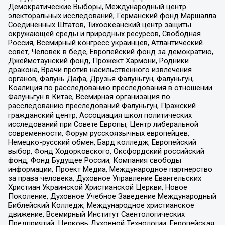
Демократические Выборы, Международный центр
электоральных исследований, Германский фонд Маршалла
Соединенных Штатов, Тихоокеанский центр защиты
окружающей среды и природных ресурсов, Свободная
Россия, Всемирный конгресс украинцев, Атлантический
совет, Человек в беде, Европейский фонд за демократию,
Джеймстаунский фонд, Прожект Хармони, Родники
дракона, Врачи против насильственного извлечения
органов, Фалунь Дафа, Друзья Фалуньгун, Фалуньгун,
Коалиция по расследованию преследования в отношении
Фалуньгун в Китае, Всемирная организация по
расследованию преследований Фалуньгун, Пражский
гражданский центр, Ассоциация школ политических
исследований при Совете Европы, Центр либеральной
современности, Форум русскоязычных европейцев,
Немецко-русский обмен, Бард колледж, Европейский
выбор, Фонд Ходорковского, Оксфордский российский
фонд, Фонд Будущее России, Компания свободы
информации, Проект Медиа, Международное партнерство
за права человека, Духовное Управление Евангельских
Христиан Украинской Христианской Церкви, Новое
Поколение, Духовное Учебное Заведение Международный
Библейский Колледж, Международное христианское
движение, Всемирный Институт Саентологических
Предприятий, Церковь Духовной Технологии, Европейская