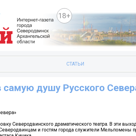
18+
СТАТЬИ
в самую душу Русского Север
Севера»
овку Северодвинского драматического театра. В эти вых
а. Северодвинцам и гостям города служители Мельпомены 
стаса Кичика.