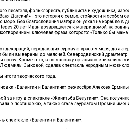
кого писателя, фольклориста, публициста и художника, изве
аня Датский» - это история о семье, стойкости и особом 
ло море. Без благословения матери он уехал на корабле в 
ерез 20 лет Иван возвращается к матери домой, на родину
тихотворением, ключевая фраза которого: «Только бы мама
т декораций, передающих суровую красоту моря, до актёр
ни были выверены до мелочей. Северодвинский драмтеатр 
 прозу. Кроме того, в постановку органично вписались ст
и Людмилы Зыковой, сделав спектакль народным мюзикло
 итоги творческого года.
ановка «Валентин и Валентина» режиссёра Алексея Ермил
й за игру в спектакле «Женитьба Белугина». Она получил
овала в постановках, а также стала лауреатом Премии имен
 спектакле «Валентин и Валентина».