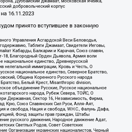
орона, Дуббайский джамаат, московская ячейка,
усский добровольческий корпус
 на
16.11.2023
судом принято вступившее в законную
вного Управления Асгардской Веси Беловодья,
годержавию, Таблиги Джамаат, Свидетели Иеговы,
айат Кабарды, Балкарии и Карачая, Союз славян,
т-18, Благородный Орден Дьявола, Армия воли
ое национальное единство, Древнерусской
 нелегальной иммиграции, Кровь и Честь, О
усское национальное единство, Северное Братство,
ровский, Община Коренного Русского народа
атство, Белый Крест, Misanthropic division,
еское объединение Русские, Русское национальное
котатарского народа, Рубеж Севера, ТОЙС, О
ри Державная, Сектор 16, Независимость, Фирма,
д Крю, Союз Славянских Сил Руси, Алля-Аят,
я и свобода, Нация и свобода, W.H.С., Фалунь Дафа,
рупцией, Фонд защиты прав граждан, Штабы
ение русского движения, Народное движение Адат,
етских Светлых Родов, Совет Советских
ение Организации украинских националистов, Черный