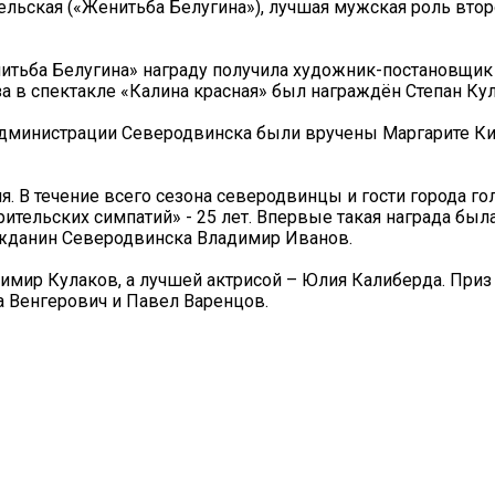
льская («Женитьба Белугина»), лучшая мужская роль втор
итьба Белугина» награду получила художник-постановщик
а в спектакле «Калина красная» был награждён Степан Кул
администрации Северодвинска были вручены Маргарите Ки
. В течение всего сезона северодвинцы и гости города го
рительских симпатий» - 25 лет. Впервые такая награда был
ражданин Северодвинска Владимир Иванов.
имир Кулаков, а лучшей актрисой – Юлия Калиберда. Приз
а Венгерович и Павел Варенцов.