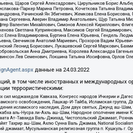
ньевна, Щаров Сергей Алексадрович, Цирульников Борис Альбер
ислакова-Паркер Марина Петровна, Кочеткова Татьяна Владими
сандровна, Рачинский Ян Збигневич, Жемкова Елена Борисовна,
лана Сергеевна, Аверин Владимир Анатольевич, Щур Татьяна М
фтер Валентин Михайлович, Симонов Алексей Кириллович, Флиг
женова Светлана Куприяновна, Максимов Сергей Владимирович, 
кс Елена Владимировна, Буртина Елена Юрьевна, Гендель Людм
евна, Свечников Анатолий Мариевич, Прохоров Вадим Юрьевич
инский Леонид Борисович, Лукашевский Сергей Маркович, Бахм
Добровольская Анна Дмитриевна, Королева Александра Евгенье
евинсон Лев Семенович, Локшина Татьяна Иосифовна, Орлов Ол
ignAgent.aspx
данные на
24.03.2022
ций, в том числе иностранных и международных ор
ции террористическими:
ил моджахедов Кавказа, Конгресс народов Ичкерии и Дагеста
ламского освобождения, Лашкар-И-Тайба, Исламская группа, Дв
ения исламского наследия, Дом двух святых, Джунд аш-Шам, 
жабха аль-Нусра ли-Ахль аш-Шам, Народное ополчение имени К.
ата Ат-Тавхида Валь-Джихад, Чистопольский Джамаат, Рохнам
ят Тахрир аш-Шам, Ахлю Сунна Валь Джамаа, National Socialism
ий джамаат, Мусульманская религиозная группа п. Кушкуль г. 