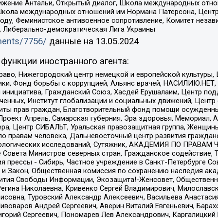
ое движение Антальи, Открытый диалог, Школа международных отн
Школа международных отношений им Нормана Патерсона, Центр
ду, Феминистское антивоенное сопротивление, Комитет независ
а, Либерально-демократическая Лига Украины
uments/7756/
данные на
13.05.2024
функции иностранного агента:
раво, Нижегородский центр немецкой и европейской культуры,
тики, Фонд борьбы с коррупцией, Альянс врачей, НАСИЛИЮ.НЕТ,
я инициатива, Гражданский Союз, Хасдей Ерушалаим, Центр по
юченных, Институт глобализации и социальных движений, Цент
ты прав граждан, Благотворительный фонд помощи осужденным
а, Проект Апрель, Самарская губерния, Эра здоровья, Мемориал
ера, Центр СИБАЛЬТ, Уральская правозащитная группа, Женщины
по правам человека, Дальневосточный центр развития гражданс
ологических исследований, Сутяжник, АКАДЕМИЯ ПО ПРАВАМ Ч
е Совета Министров северных стран, Гражданское содействие,
я прессы - Сибирь, Частное учреждение в Санкт-Петербурге С
 и Закон, Общественная комиссия по сохранению наследия ак
звития Свободы Информации, Экозащита!-Женсовет, Общественн
Регина Николаевна, Кривенко Сергей Владимирович, Милославс
совна, Туровский Александр Алексеевич, Васильева Анастасия
Пивоваров Андрей Сергеевич, Аверин Виталий Евгеньевич, Бара
горий Сергеевич, Пономарев Лев Александрович, Каргалицкий 