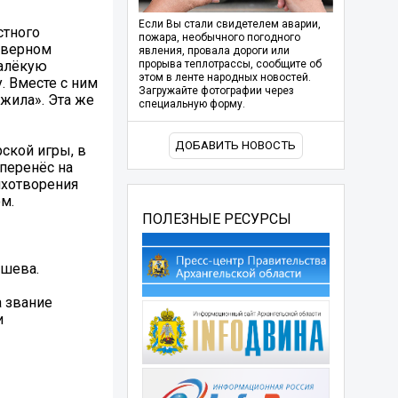
Если Вы стали свидетелем аварии,
стного
пожара, необычного погодного
северном
явления, провала дороги или
далёкую
прорыва теплотрассы, сообщите об
этом в ленте народных новостей.
. Вместе с ним
Загружайте фотографии через
 жила». Эта же
специальную форму.
ДОБАВИТЬ НОВОСТЬ
ской игры, в
перенёс на
ихотворения
м.
ПОЛЕЗНЫЕ РЕСУРСЫ
ышева.
а звание
и