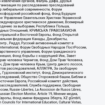
 извлечения органов, Фалунь Дафа, Друзья
рганизация по расследованию преследований
тр либеральной современности, Форум
 Оксфордский российский фонд, Фонд Будущее
е Управление Евангельских Христиан Украинской
еждународное христианское движение, Всемирный
людению за выборами, Республика Польша,
народных Отношений, КРИМСЬКА ПРАВОЗАХИСНА
ы Центральной и Восточной Европы, Фонд Открытой
иональная федерация Канады, Декабристы,
тр , Риддл, Русский антивоенный комитет в
nternational, Форум Свободных Народов ПостРоссии,
дарственного управления, Форум гражданского
рнешнл, Фонд борьбы с коррупцией Инк, Завет
прав человека Чернигов, Фонд Дом Прав Человека,
н, Дом прав человека Крым, Центр дикого лосося,
стов расследователей, АЛЛАТРА, За свободную
д, Гудзоновский институт, Фонд Демократического
сследований, Общество Сторожевой башни, Библии и
сточная Европа, Российский комитет действия,
-расследователей, Служба поддержки, Свободная
 Russie-Libertes, La Asocicion de Rusos Libres,
an Election Monitor, Article 19, Мнение медиа,
Европы, Фонд имени Фридриха Эберта, XZ gGmbH,
ls for International Education, Cultural Vistas,