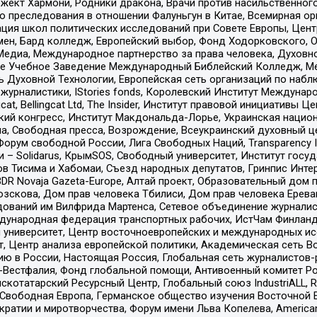
ект Хармони, Родники дракона, Врачи против насильственного
ию преследования в отношении Фалуньгун в Китае, Всемирная о
ация школ политических исследований при Совете Европы, Цен
мен, Бард колледж, Европейский выбор, Фонд Ходорковского,
едиа, Международное партнерство за права человека, Духовно
ое Учебное Заведение Международный Библейский Колледж, М
ь Духовной Технологии, Европейская сеть организаций по наб
урналистики, IStories fonds, Королевский Институт Между
gcat, Bellingcat Ltd, The Insider, Институт правовой инициатив
инский конгресс, Институт Макдональда-Лорье, Украинская нац
, Свободная пресса, Возрождение, Всеукраинский духовный цен
орум свободной России, Лига Свободных Наций, Transparеncy I
– Solidarus, КрымSOS, Свободный университет, Институт госу
в Тисима и Хабомаи, Съезд народных депутатов, Гринпис Инте
DR Novaja Gazeta-Europe, Алтай проект, Образовательный дом 
зскова, Дом прав человека Тбилиси, Дом прав человека Ерева
едований им Вилфрида Мартенса, Сетевое объединение журнали
Международная федерация транспортных рабочих, ИстЧам Финлан
й университет, Центр восточноевропейских и международных и
, Центр анализа европейской политики, Академическая сеть Во
ю в России, Настоящая Россия, Глобальная сеть журналистов
естфалия, Фонд глобальной помощи, Антивоенный комитет России,
татарский Ресурсный Центр, Глобальный союз IndustriALL, Russi
 Свободная Европа, Германское общество изучения Восточной 
и и миротворчества, Форум имени Льва Копелева, American Counci