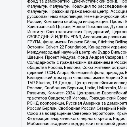
фонд за демократию, Джеймстаунский фонд, Прож
Фалуньгун, Фалуньгун, Коалиция по расследован
Фалуньгун, Пражский гражданский центр, Ассоци
русскоязычных европейцев, Немецко-русский об
России, Компания свободы информации, Проект М
Христианской Церкви, Новое Поколение, Духовн
Институт Саентологических Предприятий, Церков
СВОБОДНЫЙ ИДЕЛЬ-УРАЛ, Ассоциация развития ж
ГРУПА, Фонд имени Генриха Бёлля, Stichting Bellin
Эстонии, Calvert 22 Foundation, Канадский укра
Международный научный центр им Вудро Вильсона
Швеции, Проект Медуза, Фонд Андрея Сахарова, Ф
Солидарность с гражданским движением в России 
общества Россия, Беллона, Союз жителей острово
церквей TCCN, Агора, Всемирный фонд природы, B
Белорусский дом прав человека имени Бориса Зво
TVR Studios, ТВ Дождь, Центр европейских иссл
Россию, Свободная Бурятия, Uralic, UnKremlin, 
Развития, Комитет-2024, Центрально-Европейски
трактатов Свидетелей Иеговы, Гражданский Совет
РЭНД корпорейшн, Русская Америка за демократи
Россия Берлин, Свободная Россия Северный Рейн-В
Союз за возвращение Северных территорий, Крымско
Федерация анархического черного креста, Радио
Мобильная академия поддержки гендерной демократи