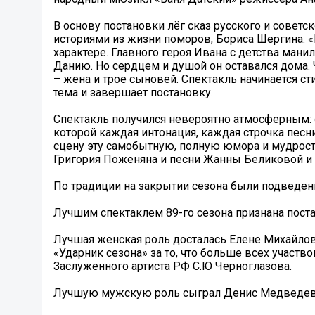
В основу постановки лёг сказ русского и советс
историями из жизни поморов, Бориса Шергина. «В
характере. Главного героя Ивана с детства мани
Данию. Но сердцем и душой он оставался дома. Ч
– жена и трое сыновей. Спектакль начинается с
тема и завершает постановку.
Спектакль получился невероятно атмосферным: о
которой каждая интонация, каждая строчка пес
сцену эту самобытную, полную юмора и мудрости
Григория Поженяна и песни Жанны Беликовой 
По традиции на закрытии сезона были подведены
Лучшим спектаклем 89-го сезона признана пост
Лучшая женская роль досталась Елене Михайлово
«Ударник сезона» за то, что больше всех участв
Заслуженного артиста РФ С.Ю Черноглазова.
Лучшую мужскую роль сыграл Денис Медведев в