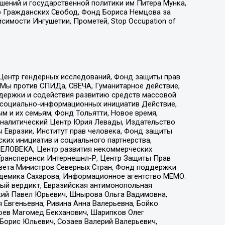
ошений и государственной политики им Питера Мунка,
 Гражданских Свобод, Фонд Бориса Немцова за
имости Ингушетии, Прометей, Stop Occupation of
 Центр гендерных исследований, Фонд защиты прав
 Мы против СПИДа, СВЕЧА, Гуманитарное действие,
ддержки и содействия развитию средств массовой
р социально-информационных инициатив Действие,
 и их семьям, Фонд Тольятти, Новое время,
, Аналитический Центр Юрия Левады, Издательство
 Евразии, Институт прав человека, Фонд защиты
ких инициатив и социального партнерства,
ЕЛОВЕКА, Центр развития некоммерческих
 Трансперенси Интернешнл-Р, Центр Защиты Прав
овета Министров Северных Стран, Фонд поддержки
адемика Сахарова, Информационное агентство МЕМО.
ый вердикт, Евразийская антимонопольная
кий Павел Юрьевич, Шнырова Ольга Вадимовна,
 Евгеньевна, Ривина Анна Валерьевна, Бойко
хоев Магомед Бекханович, Шарипков Олег
Борис Юльевич, Созаев Валерий Валерьевич,