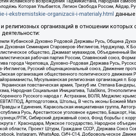
ртия исламского возрождения Таджикистана, Народная самооб
олодёжь Которая Улыбается, Легион Свобода России, Айдар, Р
ie-i-ekstremistskie-organizacii-i-materialy.html
данные
и религиозных организаций в отношении которых 
 деятельности:
земли Кубанской Духовно Родовой Державы Русь, Община Духо
 Духовная Семинария Староверов-Инглингов, Нурджулар, К Бо
листическое общество, Джамаат мувахидов, Объединенный Вил
иалистическая рабочая партия России, Славянский союз, Форма
ива города Череповца, Духовно-Родовая Держава Русь, Русск
-Инглингов, Русский общенациональный союз, Движение против
 Омская организация общественного политического движения Р
йзрахманисты, Мусульманская религиозная организация п. Бо
краинская повстанческая армия, Тризуб им. Степана Бандеры, Бр
зма, Народная Социальная Инициатива, TulaSkins, Этнополитич
оренного Русского народа г. Астрахани, ВОЛЯ, Меджлис крымс
РЕВТАТПОД, Артподготовка, Штольц, В честь иконы Божией Мате
равды и Единения, Каракольская инициативная группа, Автогра
спублика Русь, Арестантское уголовное единство, Башкорт, Наци
окузнецк/РПК, Сибирский державный союз, Фонд борьбы с кор
округа г. Краснодара, Мужское государство, Народное объедин
ой области, Проект Штурм, Граждане СССР, Держава Союз Сов
Facebook, Instagram, WhatsApp, СИЧ-С14, Добровольческое Движ