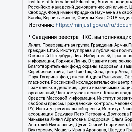
Institute of International Education, Антивоенн
Российско-канадский демократический альянс, 
Свободу, Фонд имени Фридриха Науманна за свобо
Karelia, Вернись живым, Фридом Хаус, СОТА меди
Источник:
https://minjust.gov.ru/ru/doc
* Сведения реестра НКО, выполняющих 
Лилит, Правозащитная группа Гражданин.Армия.П
граждан Штаб, Институт права и публичной поли
Открытый Петербург, Лига Избирателей, Правова
информации, Горячая Линия, В защиту прав закл
Благотворительный фонд охраны здоровья и защи
Серебряная тайга, Так-Так-Так, Сова, центр Анн
Парк Гагарина, Фонд имени Андрея Рылькова, Сф
гласности, Российский исследовательский центр 
Гражданское действие, Центр независимых соци
организаций, Частное учреждение в Калининград
Средств Массовой Информации, Институт развити
свободы прессы, Гражданский контроль, Человек
РУ, Институт региональной прессы, Институт Ра
ассоциация, Бедушев Петр Петрович, Дзугкоева 
Чанышева Лилия Айратовна, Сидорович Ольга Бори
Анатолий Николаевич, Дугин Сергей Георгиевич, 
Викторович, Мошель Ирина Ароновна, Шведов Гри