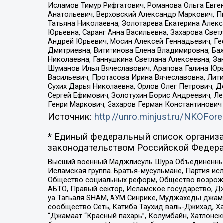
Исламов Тимур Рифгатович, Романова Ольга Евге
Анатольевич, Верховский Александр Маркович, П
Татьяна Николаевна, Золотарева Екатерина Алек
Юрьевна, Саранг Анна Васильевна, Захарова Свет
Андрей Юрьевич, Мосин Алексей Геннадьевич, Ге
Дмитриевна, Вититинова Елена Владимировна, Ба
Николаевна, Ганнушкина Светлана Алексеевна, За
Шуманов Илья Вячеславович, Арапова Галина Юрь
Васильевич, Протасова Ирина Вячеславовна, Лит
Сухих Дарья Николаевна, Орлов Олег Петрович, 
Сергей Ефимович, Золотухин Борис Андреевич, Л
Генри Маркович, Захаров Герман Константинович
Источник:
http://unro.minjust.ru/NKOFore
* Единый федеральный список организа
законодательством Российской Федера
Высший военный Маджлисуль Шура Объединенных с
Исламская группа, Братья-мусульмане, Партия ис
Общество социальных реформ, Общество возрожд
АБТО, Правый сектор, Исламское государство, Д
уа Тагьаля SHAM, АУМ Синрике, Муджахеды джама
сообщество Сеть, Катиба Таухид валь-Джихад, Хай
“Джамаат “Красный пахарь”, Колумбайн, Хатлонск