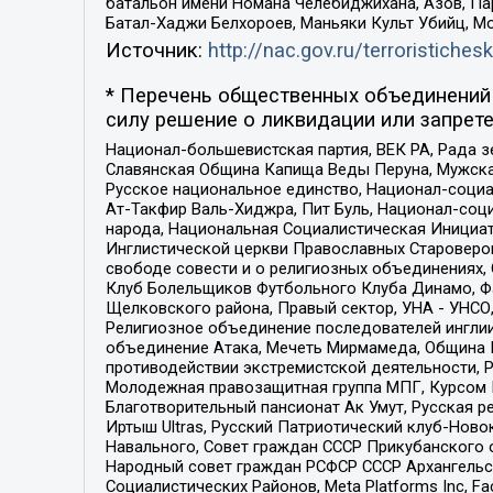
батальон имени Номана Челебиджихана, Азов, Па
Батал-Хаджи Белхороев, Маньяки Культ Убийц, М
Источник:
http://nac.gov.ru/terroristichesk
* Перечень общественных объединений 
силу решение о ликвидации или запрете
Национал-большевистская партия, ВЕК РА, Рада 
Славянская Община Капища Веды Перуна, Мужская
Русское национальное единство, Национал-социа
Ат-Такфир Валь-Хиджра, Пит Буль, Национал-соц
народа, Национальная Социалистическая Инициат
Инглистической церкви Православных Староверов
свободе совести и о религиозных объединениях,
Клуб Болельщиков Футбольного Клуба Динамо, Фа
Щелковского района, Правый сектор, УНА - УНСО, У
Религиозное объединение последователей инглии
объединение Атака, Мечеть Мирмамеда, Община К
противодействии экстремистской деятельности, 
Молодежная правозащитная группа МПГ, Курсом П
Благотворительный пансионат Ак Умут, Русская ре
Иртыш Ultras, Русский Патриотический клуб-Нов
Навального, Совет граждан СССР Прикубанского 
Народный совет граждан РСФСР СССР Архангельск
Социалистических Районов, Meta Platforms Inc, 