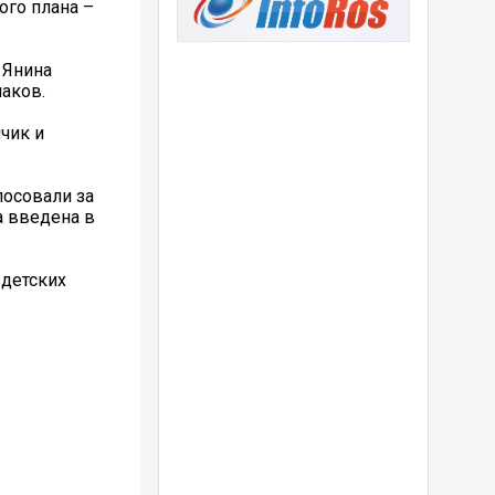
ого плана –
 Янина
аков.
чик и
лосовали за
а введена в
 детских