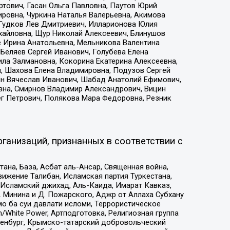
тович, Гасан Ольга Павловна, Паутов Юрий
ровна, Чуркина Наталья Валерьевна, Акимова
 Гудков Лев Дмитриевич, Илларионова Юлия
ихайловна, Щур Николай Алексеевич, Блинушов
е Ирина Анатольевна, Мельникова Валентина
Беляев Сергей Иванович, Голубева Елена
ила Залмановна, Кокорина Екатерина Алексеевна,
, Шахова Елена Владимировна, Подузов Сергей
ин Вячеслав Иванович, Шабад Анатолий Ефимович,
вна, Смирнов Владимир Александрович, Вицин
ег Петрович, Полякова Мара Федоровна, Резник
ганизаций, признанных в соответствии с
на, База, Асбат аль-Ансар, Священная война,
ижение Талибан, Исламская партия Туркестана,
Исламский джихад, Аль-Каида, Имарат Кавказ,
 Минина и Д. Пожарского, Аджр от Аллаха Субхану
о ба суи давлати исломи, Террористическое
/White Power, Артподготовка, Религиозная группа
Оренбург, Крымско-татарский добровольческий