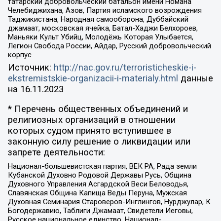
татарский добровольческий батальон имени Номана
Челебиджихана, Азов, Партия исламского возрождения
Таджикистана, Народная самооборона, Дуббайский
джамаат, московская ячейка, Батал-Хаджи Белхороев,
Маньяки Культ Убийц, Молодёжь Которая Улыбается,
Легион Свобода России, Айдар, Русский добровольческий
корпус
Источник:
http://nac.gov.ru/terroristicheskie-i-
ekstremistskie-organizacii-i-materialy.html
данные
на
16.11.2023
* Перечень общественных объединений и
религиозных организаций в отношении
которых судом принято вступившее в
законную силу решение о ликвидации или
запрете деятельности:
Национал-большевистская партия, ВЕК РА, Рада земли
Кубанской Духовно Родовой Державы Русь, Община
Духовного Управления Асгардской Веси Беловодья,
Славянская Община Капища Веды Перуна, Мужская
Духовная Семинария Староверов-Инглингов, Нурджулар, К
Богодержавию, Таблиги Джамаат, Свидетели Иеговы,
Русское национальное единство, Национал-