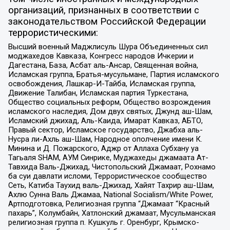
организаций, признанных в соответствии с
законодательством Российской Федерации
террористическими:
Высший военный Маджлисуль Шура Объединенных сил
моджахедов Кавказа, Конгресс народов Ичкерии и
Дагестана, База, Асбат аль-Ансар, Священная война,
Исламская группа, Братья-мусульмане, Партия исламского
освобождения, Лашкар-И-Тайба, Исламская группа,
Движение Талибан, Исламская партия Туркестана,
Общество социальных реформ, Общество возрождения
исламского наследия, Дом двух святых, Джунд аш-Шам,
Исламский джихад, Аль-Каида, Имарат Кавказ, АБТО,
Правый сектор, Исламское государство, Джабха аль-
Нусра ли-Ахль аш-Шам, Народное ополчение имени К.
Минина и Д. Пожарского, Аджр от Аллаха Субхану уа
Тагьаля SHAM, АУМ Синрике, Муджахеды джамаата Ат-
Тавхида Валь-Джихад, Чистопольский Джамаат, Рохнамо
ба суи давлати исломи, Террористическое сообщество
Сеть, Катиба Таухид валь-Джихад, Хайят Тахрир аш-Шам,
Ахлю Сунна Валь Джамаа, National Socialism/White Power,
Артподготовка, Религиозная группа “Джамаат “Красный
пахарь”, Колумбайн, Хатлонский джамаат, Мусульманская
религиозная группа п. Кушкуль г. Оренбург, Крымско-