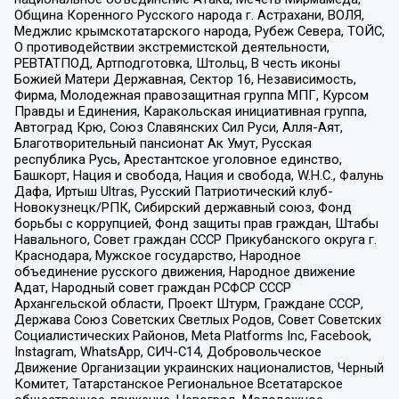
Община Коренного Русского народа г. Астрахани, ВОЛЯ,
Меджлис крымскотатарского народа, Рубеж Севера, ТОЙС,
О противодействии экстремистской деятельности,
РЕВТАТПОД, Артподготовка, Штольц, В честь иконы
Божией Матери Державная, Сектор 16, Независимость,
Фирма, Молодежная правозащитная группа МПГ, Курсом
Правды и Единения, Каракольская инициативная группа,
Автоград Крю, Союз Славянских Сил Руси, Алля-Аят,
Благотворительный пансионат Ак Умут, Русская
республика Русь, Арестантское уголовное единство,
Башкорт, Нация и свобода, Нация и свобода, W.H.С., Фалунь
Дафа, Иртыш Ultras, Русский Патриотический клуб-
Новокузнецк/РПК, Сибирский державный союз, Фонд
борьбы с коррупцией, Фонд защиты прав граждан, Штабы
Навального, Совет граждан СССР Прикубанского округа г.
Краснодара, Мужское государство, Народное
объединение русского движения, Народное движение
Адат, Народный совет граждан РСФСР СССР
Архангельской области, Проект Штурм, Граждане СССР,
Держава Союз Советских Светлых Родов, Совет Советских
Социалистических Районов, Meta Platforms Inc, Facebook,
Instagram, WhatsApp, СИЧ-С14, Добровольческое
Движение Организации украинских националистов, Черный
Комитет, Татарстанское Региональное Всетатарское