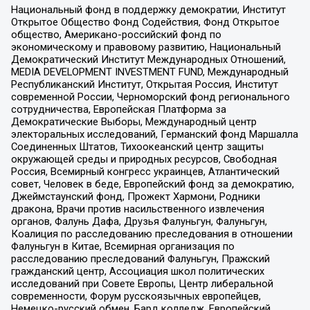
Национальный фонд в поддержку демократии, Институт
Открытое Общество Фонд Содействия, Фонд Открытое
общество, Американо-российский фонд по
экономическому и правовому развитию, Национальный
Демократический Институт Международных Отношений,
MEDIA DEVELOPMENT INVESTMENT FUND, Международный
Республиканский Институт, Открытая Россия, Институт
современной России, Черноморский фонд регионального
сотрудничества, Европейская Платформа за
Демократические Выборы, Международный центр
электоральных исследований, Германский фонд Маршалла
Соединенных Штатов, Тихоокеанский центр защиты
окружающей среды и природных ресурсов, Свободная
Россия, Всемирный конгресс украинцев, Атлантический
совет, Человек в беде, Европейский фонд за демократию,
Джеймстаунский фонд, Прожект Хармони, Родники
дракона, Врачи против насильственного извлечения
органов, Фалунь Дафа, Друзья Фалуньгун, Фалуньгун,
Коалиция по расследованию преследования в отношении
Фалуньгун в Китае, Всемирная организация по
расследованию преследований Фалуньгун, Пражский
гражданский центр, Ассоциация школ политических
исследований при Совете Европы, Центр либеральной
современности, Форум русскоязычных европейцев,
Немецко-русский обмен, Бард колледж, Европейский