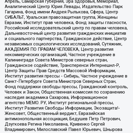
Апрель, Самарская губерния, Эра здоровья, Мемориал,
Аналитический Центр Юрия Левады, Издательство Парк
Гагарина, Фонд имени Андрея Рылькова, Сфера, Центр
СИБАЛЬТ, Уральская правозащитная группа, Женщины
Евразии, Институт прав человека, Фонд защиты гласности,
Российский исследовательский центр по правам человека,
Дальневосточный центр развития гражданских инициатив
и социального партнерства, Гражданское действие, Центр
независимых социологических исследований, Сутяжник,
АКАДЕМИЯ ПО ПРАВАМ ЧЕЛОВЕКА, Центр развития
некоммерческих организаций, Частное учреждение в
Калининграде Совета Министров северных стран,
Гражданское содействие, Трансперенси Интернешнл-Р,
Центр Защиты Прав Средств Массовой Информации,
Институт развития прессы - Сибирь, Частное учреждение в
Санкт-Петербурге Совета Министров Северных Стран,
Фонд поддержки свободы прессы, Гражданский контроль,
Человек и Закон, Общественная комиссия по сохранению
наследия академика Сахарова, Информационное
агентство МЕМО. РУ, Институт региональной прессы,
Институт Развития Свободы Информации, Экозащита!-
Женсовет, Общественный вердикт, Евразийская
антимонопольная ассоциация, Бедушев Петр Петрович,
Дзугкоева Регина Николаевна, Кривенко Сергей
Владимирович, Милославский Павел Юрьевич, Шнырова