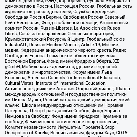
комитет действия, РЭНД корпорейшн, Русская Америка за
демократию в России, Настоящая Россия, Глобальная сеть
журналистов-расследователей, Служба поддержки,
Свободная Россия Берлин, Свободная Россия Северный
Рейн-Вестфалия, Фонд глобальной помощи, Антивоенный
комитет России, Russie-Libertes, La Asocicion de Rusos
Libres, Союз за возвращение Северных территорий,
Крымскотатарский Ресурсный Центр, Глобальный союз
IndustriALL, Russian Election Monitor, Article 19, Мнение
медиа, Федерация анархического черного креста, Радио
Свободная Европа, Германское общество изучения
Восточной Европы, Фонд имени Фридриха Эберта, XZ
gGmbH, Мобильная академия поддержки гендерной
демократии и миротворчества, Форум имени Льва
Копелева, American Councils for International Education,
Cultural Vistas, Institute of International Education,
Антивоенное движение Антальи, Открытый диалог, Школа
международных отношений и государственной политики
им Питера Мунка, Российско-канадский демократический
альянс, Школа международных отношений им Нормана
Патерсона, Центр Гражданских Свобод, Фонд Бориса
Немцова за Свободу, Фонд имени Фридриха Науманна за
свободу, Феминистское антивоенное сопротивление,
Комитет независимости Ингушетии, Прометей, Stop
Occupation of Karelia, Вернись живым, Фридом Хаус, СОТА