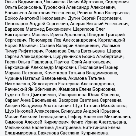
Ольга Вадимовна, Чанышева Лилия Айратовна, Сидорович
Ольга Борисовна, Туровский Александр Алексеевич,
Васильева Анастасия Евгеньевна, Ривина Анна Валерьевна,
Бойко Анатолий Николаевич, Дугин Сергей Георгиевич,
Пивоваров Андрей Сергеевич, Аверин Виталий Евгеньевич,
Барахоев Магомед Бекханович, Шарипков Олег
Викторович, Мошель Ирина Ароновна, Шведов Григорий
Сергеевич, Пономарев Лев Александрович, Каргалицкий
Борис Юльевич, Созаев Валерий Валерьевич, Исламов
Тимур Рифгатович, Романова Ольга Евгеньевна, Щаров
Сергей Алексадрович, Цирульников Борис Альбертович,
Гасан Ольга Павловна, Паутов Юрий Анатольевич,
Верховский Александр Маркович, Пислакова-Паркер
Марина Петровна, Кочеткова Татьяна Владимировна,
Чуркина Наталья Валерьевна, Акимова Татьяна
Николаевна, Золотарева Екатерина Александровна,
Рачинский Ян Збигневич, Жемкова Елена Борисовна,
Гудков Лев Дмитриевич, Илларионова Юлия Юрьевна,
Саранг Анна Васильевна, Захарова Светлана Сергеевна,
Аверин Владимир Анатольевич, Щур Татьяна Михайловна,
Щур Николай Алексеевич, Блинушов Андрей Юрьевич,
Мосин Алексей Геннадьевич, Гефтер Валентин Михайлович,
Симонов Алексей Кириллович, Флиге Ирина Анатольевна,
Мельникова Валентина Дмитриевна, Вититинова Елена
Владимировна, Баженова Светлана Куприяновна,