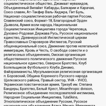
социалистическое общество, Джамаат мувахидов,
Объединенный Вилайат Кабарды, Балкарии и Карачая,
Союз славян, Ат-Такфир Валь-Хиджра, Пит Буль,
Национал-социалистическая рабочая партия России,
Славянский союз, Формат-18, Благородный Орден
Дьявола, Армия воли народа, Национальная
Социалистическая Инициатива города Череповца,
Духовно-Родовая Держава Русь, Русское национальное
единство, Древнерусской Инглистической церкви
Православных Староверов-Инглингов, Русский
общенациональный союз, Движение против нелегальной
иммиграции, Кровь и Честь, О свободе совести и о
религиозных объединениях, Омская организация
общественного политического движения Русское
национальное единство, Северное Братство, Клуб
Болельщиков Футбольного Клуба Динамо,
Файзрахманисты, Мусульманская религиозная организация
п. Боровский, Община Коренного Русского народа
Щелковского района, Правый сектор, УНА - УНСО,
Украинская повстанческая армия, Тризуб им. Степана
Бандеры, Братство, Белый Крест, Misanthropic division,
Религиозное объединение последователей инглиизма,
Народная Социальная Инициатива, TulaSkins,
Этнополитическое объединение Русские, Русское
национальное объединение Атака, Мечеть Мирмамеда,