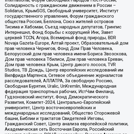
International, Форум Свободных Народов ПостРоссии,
Солидарность с гражданским движением в России –
Solidarus, КрымSOS, Свободный университет, Институт
государственного управления, Форум гражданского
общества Россия, Беллона, Союз жителей островов
Тисима и Хабомаи, Съезд народных депутатов, Гринпис
Интернешнл, Фонд борьбы с коррупцией Инк, Завет
церквей TCCN, Агора, Всемирный фонд природы, BDR
Novaja Gazeta-Europe, Алтай проект, Образовательный дом
прав человека Чернигов, Фонд Дом Прав Человека,
Белорусский дом прав человека имени Бориса Звозскова,
Дом прав человека Тбилиси, Дом прав человека Ереван,
Дом прав человека Крым, Центр дикого лосося, TVR
Studios, ТВ Дождь, Центр европейских исследований им
Вилфрида Мартенса, Сетевое объединение журналистов
расследователей, АЛЛАТРА, За свободную Россию,
Свободная Бурятия, Uralic, UnKremlin, Международная
федерация транспортных рабочих, ИстЧам Финланд,
Гудзоновский институт, Фонд Демократического
Развития, Комитет-2024, Центрально-Европейский
университет, Центр восточноевропейских и
международных исследований, Общество Сторожевой
башни, Библии и трактатов Свидетелей Иеговы,
Гражданский Совет, Центр анализа европейской политики,
Академическая сеть Восточная Европа, Российский