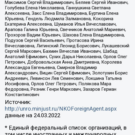
Максимов Сергей Владимирович, Беляев Сергей Иванович,
Голубева Елена Николаевна, Ганнушкина Светлана
Алексеевна, Закс Елена Владимировна, Буртина Елена
Юрьевна, Гендель Людмила Залмановна, Кокорина
Екатерина Алексеевна, Шуманов Илья Вячеславович,
Арапова Галина Юрьевна, Свечников Анатолий Мариевич,
Прохоров Вадим Юрьевич, Шахова Елена Владимировна,
Подузов Сергей Васильевич, Протасова Ирина
Вячеславовна, Литинский Леонид Борисович, Лукашевский
Сергей Маркович, Бахмин Вячеслав Иванович, Шабад
Анатолий Ефимович, Сухих Дарья Николаевна, Орлов Олег
Петрович, Добровольская Анна Дмитриевна, Королева
Александра Евгеньевна, Смирнов Владимир
Александрович, Вицин Сергей Ефимович, Золотухин Борис
Андреевич, Левинсон Лев Семенович, Локшина Татьяна
Иосифовна, Орлов Олег Петрович, Полякова Мара
Федоровна, Резник Генри Маркович, Захаров Герман
Константинович
Источник:
http://unro.minjust.ru/NKOForeignAgent.aspx
данные на
24.03.2022
* Единый федеральный список организаций, в
том числе иностранных и международных