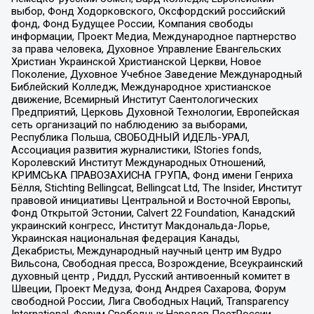
выбор, Фонд Ходорковского, Оксфордский российский
фонд, Фонд Будущее России, Компания свободы
информации, Проект Медиа, Международное партнерство
за права человека, Духовное Управление Евангельских
Христиан Украинской Христианской Церкви, Новое
Поколение, Духовное Учебное Заведение Международный
Библейский Колледж, Международное христианское
движение, Всемирный Институт Саентологических
Предприятий, Церковь Духовной Технологии, Европейская
сеть организаций по наблюдению за выборами,
Республика Польша, СВОБОДНЫЙ ИДЕЛЬ-УРАЛ,
Ассоциация развития журналистики, IStories fonds,
Королевский Институт Международных Отношений,
КРИМСЬКА ПРАВОЗАХИСНА ГРУПА, Фонд имени Генриха
Бёлля, Stichting Bellingcat, Bellingcat Ltd, The Insider, Институт
правовой инициативы Центральной и Восточной Европы,
Фонд Открытой Эстонии, Calvert 22 Foundation, Канадский
украинский конгресс, Институт Макдональда-Лорье,
Украинская национальная федерация Канады,
Декабристы, Международный научный центр им Вудро
Вильсона, Свободная пресса, Возрождение, Всеукраинский
духовный центр , Риддл, Русский антивоенный комитет в
Швеции, Проект Медуза, Фонд Андрея Сахарова, Форум
свободной России, Лига Свободных Наций, Transparеncy