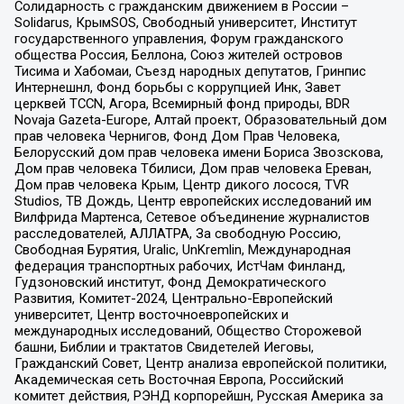
Солидарность с гражданским движением в России –
Solidarus, КрымSOS, Свободный университет, Институт
государственного управления, Форум гражданского
общества Россия, Беллона, Союз жителей островов
Тисима и Хабомаи, Съезд народных депутатов, Гринпис
Интернешнл, Фонд борьбы с коррупцией Инк, Завет
церквей TCCN, Агора, Всемирный фонд природы, BDR
Novaja Gazeta-Europe, Алтай проект, Образовательный дом
прав человека Чернигов, Фонд Дом Прав Человека,
Белорусский дом прав человека имени Бориса Звозскова,
Дом прав человека Тбилиси, Дом прав человека Ереван,
Дом прав человека Крым, Центр дикого лосося, TVR
Studios, ТВ Дождь, Центр европейских исследований им
Вилфрида Мартенса, Сетевое объединение журналистов
расследователей, АЛЛАТРА, За свободную Россию,
Свободная Бурятия, Uralic, UnKremlin, Международная
федерация транспортных рабочих, ИстЧам Финланд,
Гудзоновский институт, Фонд Демократического
Развития, Комитет-2024, Центрально-Европейский
университет, Центр восточноевропейских и
международных исследований, Общество Сторожевой
башни, Библии и трактатов Свидетелей Иеговы,
Гражданский Совет, Центр анализа европейской политики,
Академическая сеть Восточная Европа, Российский
комитет действия, РЭНД корпорейшн, Русская Америка за