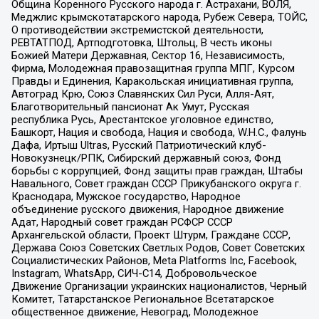
Община Коренного Русского народа г. Астрахани, ВОЛЯ,
Меджлис крымскотатарского народа, Рубеж Севера, ТОЙС,
О противодействии экстремистской деятельности,
РЕВТАТПОД, Артподготовка, Штольц, В честь иконы
Божией Матери Державная, Сектор 16, Независимость,
Фирма, Молодежная правозащитная группа МПГ, Курсом
Правды и Единения, Каракольская инициативная группа,
Автоград Крю, Союз Славянских Сил Руси, Алля-Аят,
Благотворительный пансионат Ак Умут, Русская
республика Русь, Арестантское уголовное единство,
Башкорт, Нация и свобода, Нация и свобода, W.H.С., Фалунь
Дафа, Иртыш Ultras, Русский Патриотический клуб-
Новокузнецк/РПК, Сибирский державный союз, Фонд
борьбы с коррупцией, Фонд защиты прав граждан, Штабы
Навального, Совет граждан СССР Прикубанского округа г.
Краснодара, Мужское государство, Народное
объединение русского движения, Народное движение
Адат, Народный совет граждан РСФСР СССР
Архангельской области, Проект Штурм, Граждане СССР,
Держава Союз Советских Светлых Родов, Совет Советских
Социалистических Районов, Meta Platforms Inc, Facebook,
Instagram, WhatsApp, СИЧ-С14, Добровольческое
Движение Организации украинских националистов, Черный
Комитет, Татарстанское Региональное Всетатарское
общественное движение, Невоград, Молодежное