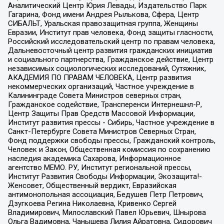
Аналитический Центр Юрия Левады, Издательство Парк
Гагарина, Фонд имени Андрея Рылькова, Сфера, Центр
СИБАЛЬТ, Уральская правозащитная группа, Женщины
Евразии, Институт прав человека, Фонд защиты гласности,
Российский исследовательский центр по правам человека,
Дальневосточный центр развития гражданских инициатив
и социального партнерства, Гражданское действие, Центр
независимых социологических исследований, Сутяжник,
АКАДЕМИЯ ПО ПРАВАМ ЧЕЛОВЕКА, Центр развития
некоммерческих организаций, Частное учреждение в
Калининграде Совета Министров северных стран,
Гражданское содействие, Трансперенси Интернешнл-Р,
Центр Защиты Прав Средств Массовой Информации,
Институт развития прессы - Сибирь, Частное учреждение в
Санкт-Петербурге Совета Министров Северных Стран,
Фонд поддержки свободы прессы, Гражданский контроль,
Человек и Закон, Общественная комиссия по сохранению
наследия академика Сахарова, Информационное
агентство МЕМО. РУ, Институт региональной прессы,
Институт Развития Свободы Информации, Экозащита!-
Женсовет, Общественный вердикт, Евразийская
антимонопольная ассоциация, Бедушев Петр Петрович,
Дзугкоева Регина Николаевна, Кривенко Сергей
Владимирович, Милославский Павел Юрьевич, Шнырова
Ольга Вадимовна, Чанышева Лилия Айратовна, Сидорович