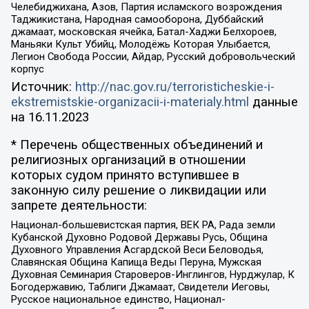
Челебиджихана, Азов, Партия исламского возрождения
Таджикистана, Народная самооборона, Дуббайский
джамаат, московская ячейка, Батал-Хаджи Белхороев,
Маньяки Культ Убийц, Молодёжь Которая Улыбается,
Легион Свобода России, Айдар, Русский добровольческий
корпус
Источник:
http://nac.gov.ru/terroristicheskie-i-
ekstremistskie-organizacii-i-materialy.html
данные
на
16.11.2023
* Перечень общественных объединений и
религиозных организаций в отношении
которых судом принято вступившее в
законную силу решение о ликвидации или
запрете деятельности:
Национал-большевистская партия, ВЕК РА, Рада земли
Кубанской Духовно Родовой Державы Русь, Община
Духовного Управления Асгардской Веси Беловодья,
Славянская Община Капища Веды Перуна, Мужская
Духовная Семинария Староверов-Инглингов, Нурджулар, К
Богодержавию, Таблиги Джамаат, Свидетели Иеговы,
Русское национальное единство, Национал-