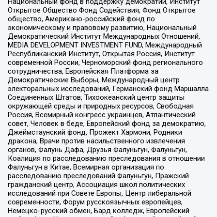
Национальный фонд в поддержку демократии, Институт
Открытое Общество Фонд Содействия, Фонд Открытое
общество, Американо-российский фонд по
экономическому и правовому развитию, Национальный
Демократический Институт Международных Отношений,
MEDIA DEVELOPMENT INVESTMENT FUND, Международный
Республиканский Институт, Открытая Россия, Институт
современной России, Черноморский фонд регионального
сотрудничества, Европейская Платформа за
Демократические Выборы, Международный центр
электоральных исследований, Германский фонд Маршалла
Соединенных Штатов, Тихоокеанский центр защиты
окружающей среды и природных ресурсов, Свободная
Россия, Всемирный конгресс украинцев, Атлантический
совет, Человек в беде, Европейский фонд за демократию,
Джеймстаунский фонд, Прожект Хармони, Родники
дракона, Врачи против насильственного извлечения
органов, Фалунь Дафа, Друзья Фалуньгун, Фалуньгун,
Коалиция по расследованию преследования в отношении
Фалуньгун в Китае, Всемирная организация по
расследованию преследований Фалуньгун, Пражский
гражданский центр, Ассоциация школ политических
исследований при Совете Европы, Центр либеральной
современности, Форум русскоязычных европейцев,
Немецко-русский обмен, Бард колледж, Европейский