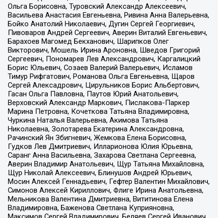
Ольга Борисовна, Туровский Александр Алексеевич,
Васильева Анастасия Евгеньевна, Ривина Анна Валерьевна,
Бойко Анатолий Николаевич, Дугин Сергей Георгиевич,
Пивоваров Андрей Сергеевич, Аверин Виталий Евгеньевич,
Барахоев Магомед Бекханович, Шарипков Олег
Викторович, Мошель Ирина Ароновна, Шведов Григорий
Сергеевич, Пономарев Лев Александрович, Каргалицкий
Борис Юльевич, Созаев Валерий Валерьевич, Исламов
Тимур Рифгатович, Романова Ольга Евгеньевна, Щаров
Сергей Алексадрович, Цирульников Борис Альбертович,
Гасан Ольга Павловна, Паутов Юрий Анатольевич,
Верховский Александр Маркович, Пислакова-Паркер
Марина Петровна, Кочеткова Татьяна Владимировна,
Чуркина Наталья Валерьевна, Акимова Татьяна
Николаевна, Золотарева Екатерина Александровна,
Рачинский Ян Збигневич, Жемкова Елена Борисовна,
Гудков Лев Дмитриевич, Илларионова Юлия Юрьевна,
Саранг Анна Васильевна, Захарова Светлана Сергеевна,
Аверин Владимир Анатольевич, Щур Татьяна Михайловна,
Щур Николай Алексеевич, Блинушов Андрей Юрьевич,
Мосин Алексей Геннадьевич, Гефтер Валентин Михайлович,
Симонов Алексей Кириллович, Флиге Ирина Анатольевна,
Мельникова Валентина Дмитриевна, Вититинова Елена
Владимировна, Баженова Светлана Куприяновна,
Максимов Сергей Владимирович, Беляев Сергей Иванович,