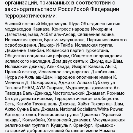
организаций, признанных в соответствии с
законодательством Российской Федерации
террористическими:
Высший военный Маджлисуль Шура Объединенных сил
моджахедов Кавказа, Конгресс народов Ичкерии и
Дагестана, База, Асбат аль-Ансар, Священная война,
Исламская группа, Братья-мусульмане, Партия исламского
освобождения, Лашкар-И-Тайба, Исламская группа,
Движение Талибан, Исламская партия Туркестана,
Общество социальных реформ, Общество возрождения
исламского наследия, Дом двух святых, Джунд аш-Шам,
Исламский джихад, Аль-Каида, Имарат Кавказ, АБТО,
Правый сектор, Исламское государство, Джабха аль-
Нусра ли-Ахль аш-Шам, Народное ополчение имени К.
Минина и Д. Пожарского, Аджр от Аллаха Субхану уа
Тагьаля SHAM, АУМ Синрике, Муджахеды джамаата Ат-
Тавхида Валь-Джихад, Чистопольский Джамаат, Рохнамо
ба суи давлати исломи, Террористическое сообщество
Сеть, Катиба Таухид валь-Джихад, Хайят Тахрир аш-Шам,
Ахлю Сунна Валь Джамаа, National Socialism/White Power,
Артподготовка, Религиозная группа “Джамаат “Красный
пахарь”, Колумбайн, Хатлонский джамаат, Мусульманская
религиозная группа п. Кушкуль г. Оренбург, Крымско-
татарский добровольческий батальон имени Номана