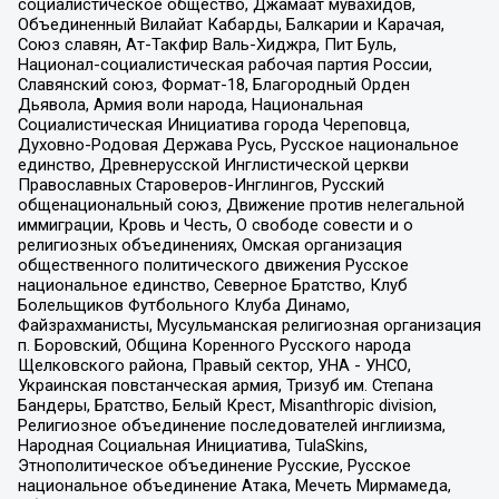
социалистическое общество, Джамаат мувахидов,
Объединенный Вилайат Кабарды, Балкарии и Карачая,
Союз славян, Ат-Такфир Валь-Хиджра, Пит Буль,
Национал-социалистическая рабочая партия России,
Славянский союз, Формат-18, Благородный Орден
Дьявола, Армия воли народа, Национальная
Социалистическая Инициатива города Череповца,
Духовно-Родовая Держава Русь, Русское национальное
единство, Древнерусской Инглистической церкви
Православных Староверов-Инглингов, Русский
общенациональный союз, Движение против нелегальной
иммиграции, Кровь и Честь, О свободе совести и о
религиозных объединениях, Омская организация
общественного политического движения Русское
национальное единство, Северное Братство, Клуб
Болельщиков Футбольного Клуба Динамо,
Файзрахманисты, Мусульманская религиозная организация
п. Боровский, Община Коренного Русского народа
Щелковского района, Правый сектор, УНА - УНСО,
Украинская повстанческая армия, Тризуб им. Степана
Бандеры, Братство, Белый Крест, Misanthropic division,
Религиозное объединение последователей инглиизма,
Народная Социальная Инициатива, TulaSkins,
Этнополитическое объединение Русские, Русское
национальное объединение Атака, Мечеть Мирмамеда,