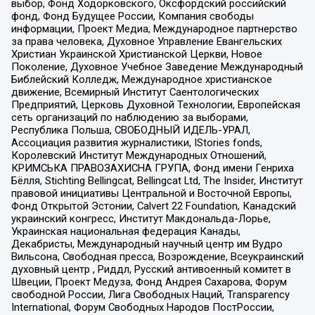
выбор, Фонд Ходорковского, Оксфордский российский
фонд, Фонд Будущее России, Компания свободы
информации, Проект Медиа, Международное партнерство
за права человека, Духовное Управление Евангельских
Христиан Украинской Христианской Церкви, Новое
Поколение, Духовное Учебное Заведение Международный
Библейский Колледж, Международное христианское
движение, Всемирный Институт Саентологических
Предприятий, Церковь Духовной Технологии, Европейская
сеть организаций по наблюдению за выборами,
Республика Польша, СВОБОДНЫЙ ИДЕЛЬ-УРАЛ,
Ассоциация развития журналистики, IStories fonds,
Королевский Институт Международных Отношений,
КРИМСЬКА ПРАВОЗАХИСНА ГРУПА, Фонд имени Генриха
Бёлля, Stichting Bellingcat, Bellingcat Ltd, The Insider, Институт
правовой инициативы Центральной и Восточной Европы,
Фонд Открытой Эстонии, Calvert 22 Foundation, Канадский
украинский конгресс, Институт Макдональда-Лорье,
Украинская национальная федерация Канады,
Декабристы, Международный научный центр им Вудро
Вильсона, Свободная пресса, Возрождение, Всеукраинский
духовный центр , Риддл, Русский антивоенный комитет в
Швеции, Проект Медуза, Фонд Андрея Сахарова, Форум
свободной России, Лига Свободных Наций, Transparеncy
International, Форум Свободных Народов ПостРоссии,