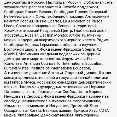
демократию в России, Настоящая Россия, Глобальная сеть
журналистов-расследователей, Служба поддержки,
Свободная Россия Берлин, Свободная Россия Северный
Рейн-Вестфалия, Фонд глобальной помощи, Антивоенный
комитет России, Russie-Libertes, La Asocicion de Rusos
Libres, Союз за возвращение Северных территорий,
Крымскотатарский Ресурсный Центр, Глобальный союз
IndustriALL, Russian Election Monitor, Article 19, Мнение
медиа, Федерация анархического черного креста, Радио
Свободная Европа, Германское общество изучения
Восточной Европы, Фонд имени Фридриха Эберта, XZ
gGmbH, Мобильная академия поддержки гендерной
демократии и миротворчества, Форум имени Льва
Копелева, American Councils for International Education,
Cultural Vistas, Institute of International Education,
Антивоенное движение Антальи, Открытый диалог, Школа
международных отношений и государственной политики
им Питера Мунка, Российско-канадский демократический
альянс, Школа международных отношений им Нормана
Патерсона, Центр Гражданских Свобод, Фонд Бориса
Немцова за Свободу, Фонд имени Фридриха Науманна за
свободу, Феминистское антивоенное сопротивление,
Комитет независимости Ингушетии, Прометей, Stop
Occupation of Karelia, Вернись живым, Фридом Хаус, СОТА
медиа, Либерально-демократическая Лига Украины