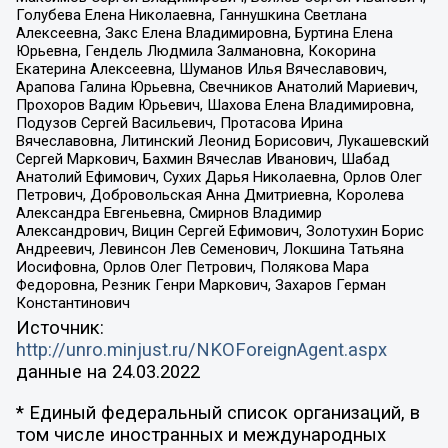
Голубева Елена Николаевна, Ганнушкина Светлана
Алексеевна, Закс Елена Владимировна, Буртина Елена
Юрьевна, Гендель Людмила Залмановна, Кокорина
Екатерина Алексеевна, Шуманов Илья Вячеславович,
Арапова Галина Юрьевна, Свечников Анатолий Мариевич,
Прохоров Вадим Юрьевич, Шахова Елена Владимировна,
Подузов Сергей Васильевич, Протасова Ирина
Вячеславовна, Литинский Леонид Борисович, Лукашевский
Сергей Маркович, Бахмин Вячеслав Иванович, Шабад
Анатолий Ефимович, Сухих Дарья Николаевна, Орлов Олег
Петрович, Добровольская Анна Дмитриевна, Королева
Александра Евгеньевна, Смирнов Владимир
Александрович, Вицин Сергей Ефимович, Золотухин Борис
Андреевич, Левинсон Лев Семенович, Локшина Татьяна
Иосифовна, Орлов Олег Петрович, Полякова Мара
Федоровна, Резник Генри Маркович, Захаров Герман
Константинович
Источник:
http://unro.minjust.ru/NKOForeignAgent.aspx
данные на
24.03.2022
* Единый федеральный список организаций, в
том числе иностранных и международных