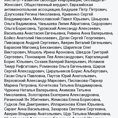
Женсовет, Общественный вердикт, Евразийская
антимонопольная ассоциация, Бедушев Петр Петрович,
Дзугкоева Регина Николаевна, Кривенко Сергей
Владимирович, Милославский Павел Юрьевич, Шнырова
Ольга Вадимовна, Чанышева Лилия Айратовна, Сидорович
Ольга Борисовна, Туровский Александр Алексеевич,
Васильева Анастасия Евгеньевна, Ривина Анна Валерьевна,
Бойко Анатолий Николаевич, Дугин Сергей Георгиевич,
Пивоваров Андрей Сергеевич, Аверин Виталий Евгеньевич,
Барахоев Магомед Бекханович, Шарипков Олег
Викторович, Мошель Ирина Ароновна, Шведов Григорий
Сергеевич, Пономарев Лев Александрович, Каргалицкий
Борис Юльевич, Созаев Валерий Валерьевич, Исламов
Тимур Рифгатович, Романова Ольга Евгеньевна, Щаров
Сергей Алексадрович, Цирульников Борис Альбертович,
Гасан Ольга Павловна, Паутов Юрий Анатольевич,
Верховский Александр Маркович, Пислакова-Паркер
Марина Петровна, Кочеткова Татьяна Владимировна,
Чуркина Наталья Валерьевна, Акимова Татьяна
Николаевна, Золотарева Екатерина Александровна,
Рачинский Ян Збигневич, Жемкова Елена Борисовна,
Гудков Лев Дмитриевич, Илларионова Юлия Юрьевна,
Саранг Анна Васильевна, Захарова Светлана Сергеевна,
Аверин Владимир Анатольевич, Щур Татьяна Михайловна,