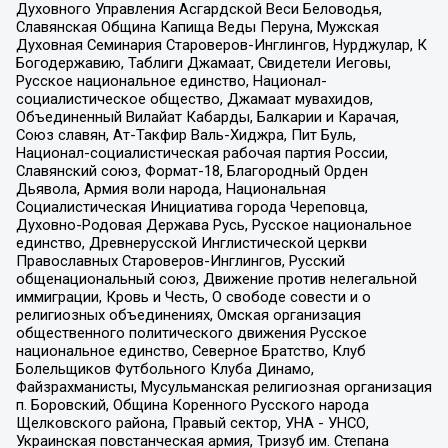
Духовного Управления Асгардской Веси Беловодья,
Славянская Община Капища Веды Перуна, Мужская
Духовная Семинария Староверов-Инглингов, Нурджулар, К
Богодержавию, Таблиги Джамаат, Свидетели Иеговы,
Русское национальное единство, Национал-
социалистическое общество, Джамаат мувахидов,
Объединенный Вилайат Кабарды, Балкарии и Карачая,
Союз славян, Ат-Такфир Валь-Хиджра, Пит Буль,
Национал-социалистическая рабочая партия России,
Славянский союз, Формат-18, Благородный Орден
Дьявола, Армия воли народа, Национальная
Социалистическая Инициатива города Череповца,
Духовно-Родовая Держава Русь, Русское национальное
единство, Древнерусской Инглистической церкви
Православных Староверов-Инглингов, Русский
общенациональный союз, Движение против нелегальной
иммиграции, Кровь и Честь, О свободе совести и о
религиозных объединениях, Омская организация
общественного политического движения Русское
национальное единство, Северное Братство, Клуб
Болельщиков Футбольного Клуба Динамо,
Файзрахманисты, Мусульманская религиозная организация
п. Боровский, Община Коренного Русского народа
Щелковского района, Правый сектор, УНА - УНСО,
Украинская повстанческая армия, Тризуб им. Степана