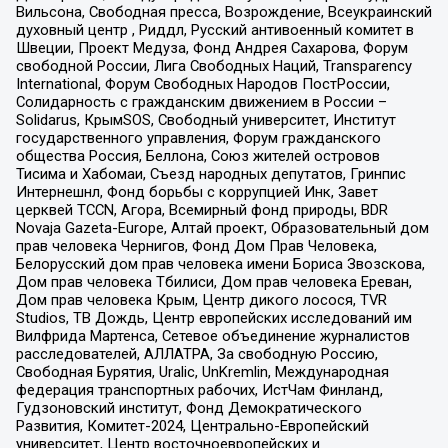
Вильсона, Свободная пресса, Возрождение, Всеукраинский
духовный центр , Риддл, Русский антивоенный комитет в
Швеции, Проект Медуза, Фонд Андрея Сахарова, Форум
свободной России, Лига Свободных Наций, Transparеncy
International, Форум Свободных Народов ПостРоссии,
Солидарность с гражданским движением в России –
Solidarus, КрымSOS, Свободный университет, Институт
государственного управления, Форум гражданского
общества Россия, Беллона, Союз жителей островов
Тисима и Хабомаи, Съезд народных депутатов, Гринпис
Интернешнл, Фонд борьбы с коррупцией Инк, Завет
церквей TCCN, Агора, Всемирный фонд природы, BDR
Novaja Gazeta-Europe, Алтай проект, Образовательный дом
прав человека Чернигов, Фонд Дом Прав Человека,
Белорусский дом прав человека имени Бориса Звозскова,
Дом прав человека Тбилиси, Дом прав человека Ереван,
Дом прав человека Крым, Центр дикого лосося, TVR
Studios, ТВ Дождь, Центр европейских исследований им
Вилфрида Мартенса, Сетевое объединение журналистов
расследователей, АЛЛАТРА, За свободную Россию,
Свободная Бурятия, Uralic, UnKremlin, Международная
федерация транспортных рабочих, ИстЧам Финланд,
Гудзоновский институт, Фонд Демократического
Развития, Комитет-2024, Центрально-Европейский
университет, Центр восточноевропейских и