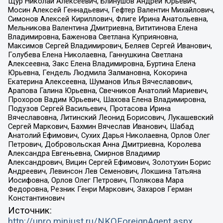
Щур Николай Алексеевич, Блинушов Андрей Юрьевич,
Мосин Алексей Геннадьевич, Гефтер Валентин Михайлович,
Симонов Алексей Кириллович, Флиге Ирина Анатольевна,
Мельникова Валентина Дмитриевна, Вититинова Елена
Владимировна, Баженова Светлана Куприяновна,
Максимов Сергей Владимирович, Беляев Сергей Иванович,
Голубева Елена Николаевна, Ганнушкина Светлана
Алексеевна, Закс Елена Владимировна, Буртина Елена
Юрьевна, Гендель Людмила Залмановна, Кокорина
Екатерина Алексеевна, Шуманов Илья Вячеславович,
Арапова Галина Юрьевна, Свечников Анатолий Мариевич,
Прохоров Вадим Юрьевич, Шахова Елена Владимировна,
Подузов Сергей Васильевич, Протасова Ирина
Вячеславовна, Литинский Леонид Борисович, Лукашевский
Сергей Маркович, Бахмин Вячеслав Иванович, Шабад
Анатолий Ефимович, Сухих Дарья Николаевна, Орлов Олег
Петрович, Добровольская Анна Дмитриевна, Королева
Александра Евгеньевна, Смирнов Владимир
Александрович, Вицин Сергей Ефимович, Золотухин Борис
Андреевич, Левинсон Лев Семенович, Локшина Татьяна
Иосифовна, Орлов Олег Петрович, Полякова Мара
Федоровна, Резник Генри Маркович, Захаров Герман
Константинович
Источник:
http://unro.minjust.ru/NKOForeignAgent.aspx