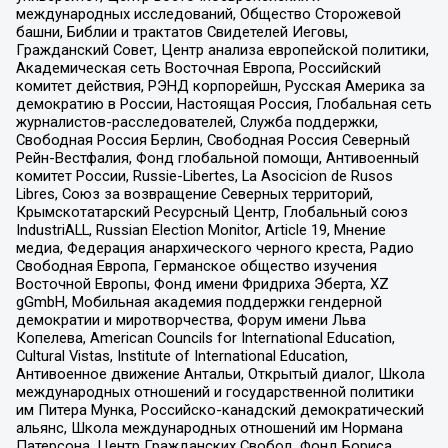
международных исследований, Общество Сторожевой
башни, Библии и трактатов Свидетелей Иеговы,
Гражданский Совет, Центр анализа европейской политики,
Академическая сеть Восточная Европа, Российский
комитет действия, РЭНД корпорейшн, Русская Америка за
демократию в России, Настоящая Россия, Глобальная сеть
журналистов-расследователей, Служба поддержки,
Свободная Россия Берлин, Свободная Россия Северный
Рейн-Вестфалия, Фонд глобальной помощи, Антивоенный
комитет России, Russie-Libertes, La Asocicion de Rusos
Libres, Союз за возвращение Северных территорий,
Крымскотатарский Ресурсный Центр, Глобальный союз
IndustriALL, Russian Election Monitor, Article 19, Мнение
медиа, Федерация анархического черного креста, Радио
Свободная Европа, Германское общество изучения
Восточной Европы, Фонд имени Фридриха Эберта, XZ
gGmbH, Мобильная академия поддержки гендерной
демократии и миротворчества, Форум имени Льва
Копелева, American Councils for International Education,
Cultural Vistas, Institute of International Education,
Антивоенное движение Антальи, Открытый диалог, Школа
международных отношений и государственной политики
им Питера Мунка, Российско-канадский демократический
альянс, Школа международных отношений им Нормана
Патерсона, Центр Гражданских Свобод, Фонд Бориса