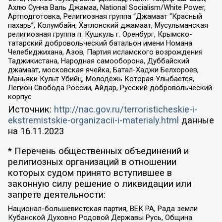
Ахлю Сунна Валь Джамаа, National Socialism/White Power,
Артподготовка, Религиозная группа “Джамаат “Красный
пахарь”, Колумбайн, Хатлонский джамаат, Мусульманская
религиозная группа п. Кушкуль г. Оренбург, Крымско-
татарский добровольческий батальон имени Номана
Челебиджихана, Азов, Партия исламского возрождения
Таджикистана, Народная самооборона, Дуббайский
джамаат, московская ячейка, Батал-Хаджи Белхороев,
Маньяки Культ Убийц, Молодёжь Которая Улыбается,
Легион Свобода России, Айдар, Русский добровольческий
корпус
Источник:
http://nac.gov.ru/terroristicheskie-i-
ekstremistskie-organizacii-i-materialy.html
данные
на
16.11.2023
* Перечень общественных объединений и
религиозных организаций в отношении
которых судом принято вступившее в
законную силу решение о ликвидации или
запрете деятельности:
Национал-большевистская партия, ВЕК РА, Рада земли
Кубанской Духовно Родовой Державы Русь, Община