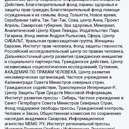
Действие, Благотворительный фонд охраны здоровья и
защиты прав граждан, Благотворительный фонд помощи
осужденным и их семьям, Фонд Тольятти, Новое время,
Серебряная тайга, Так-Так-Так, Сова, центр Анна, Проект
Апрель, Самарская губерния, Эра здоровья, Мемориал,
Аналитический Центр Юрия Левады, Издательство Парк
Гагарина, Фонд имени Андрея Рылькова, Сфера, Центр
СИБАЛЬТ, Уральская правозащитная группа, Женщины
Евразии, Институт прав человека, Фонд защиты гласности,
Российский исследовательский центр по правам человека,
Дальневосточный центр развития гражданских инициатив
и социального партнерства, Гражданское действие, Центр
независимых социологических исследований, Сутяжник,
АКАДЕМИЯ ПО ПРАВАМ ЧЕЛОВЕКА, Центр развития
некоммерческих организаций, Частное учреждение в
Калининграде Совета Министров северных стран,
Гражданское содействие, Трансперенси Интернешнл-Р,
Центр Защиты Прав Средств Массовой Информации,
Институт развития прессы - Сибирь, Частное учреждение в
Санкт-Петербурге Совета Министров Северных Стран,
Фонд поддержки свободы прессы, Гражданский контроль,
Человек и Закон, Общественная комиссия по сохранению
наследия академика Сахарова, Информационное
агентство МЕМО. РУ, Институт региональной прессы,
Институт Развития Свободы Информации, Экозащита!-