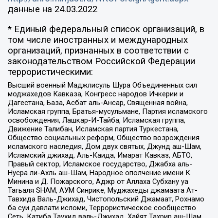
данные на
24.03.2022
* Единый федеральный список организаций, в
том числе иностранных и международных
организаций, признанных в соответствии с
законодательством Российской Федерации
террористическими:
Высший военный Маджлисуль Шура Объединенных сил
моджахедов Кавказа, Конгресс народов Ичкерии и
Дагестана, База, Асбат аль-Ансар, Священная война,
Исламская группа, Братья-мусульмане, Партия исламского
освобождения, Лашкар-И-Тайба, Исламская группа,
Движение Талибан, Исламская партия Туркестана,
Общество социальных реформ, Общество возрождения
исламского наследия, Дом двух святых, Джунд аш-Шам,
Исламский джихад, Аль-Каида, Имарат Кавказ, АБТО,
Правый сектор, Исламское государство, Джабха аль-
Нусра ли-Ахль аш-Шам, Народное ополчение имени К.
Минина и Д. Пожарского, Аджр от Аллаха Субхану уа
Тагьаля SHAM, АУМ Синрике, Муджахеды джамаата Ат-
Тавхида Валь-Джихад, Чистопольский Джамаат, Рохнамо
ба суи давлати исломи, Террористическое сообщество
Сеть, Катиба Таухид валь-Джихад, Хайят Тахрир аш-Шам,