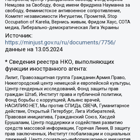
Немцова за Свободу, Фонд имени Фридриха Науманна за
свободу, Феминистское антивоенное сопротивление,
Комитет независимости Ингушетии, Прометей, Stop
Occupation of Karelia, Вернись живым, Фридом Хаус, СОТА
медиа, Либерально-демократическая Лига Украины
Источник:
https://minjust.gov.ru/ru/documents/7756/
данные на
13.05.2024
* Сведения реестра НКО, выполняющих
функции иностранного агента:
Лилит, Правозащитная группа Гражданин.Армия.Право,
Нижегородский центр немецкой и европейской культуры,
Центр гендерных исследований, Фонд защиты прав
граждан Штаб, Институт права и публичной политики,
Фонд борьбы с коррупцией, Альянс врачей,
НАСИЛИЮ.НЕТ, Мы против СПИДа, СВЕЧА, Гуманитарное
действие, Открытый Петербург, Лига Избирателей,
Правовая инициатива, Гражданский Союз, Хасдей
Ерушалаим, Центр поддержки и содействия развитию
средств массовой информации, Горячая Линия, В защиту
прав заключенных, Институт глобализации и социальных
движений, Центр социально-информационных инициатив