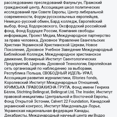
расследованию преследований Фалуньгун, Пражский
гражданский центр, Ассоциация школ политических
исследований при Совете Европы, Центр либеральной
современности, Форум русскоязычных европейцев,
Немецко-русский обмен, Бард колледж, Европейский
выбор, Фонд Ходорковского, Оксфордский российский
фонд, Фонд Будущее России, Компания свободы
информации, Проект Медиа, Международное партнерство
за права человека, Духовное Управление Евангельских
Христиан Украинской Христианской Церкви, Новое
Поколение, Духовное Учебное Заведение Международный
Библейский Колледж, Международное христианское
движение, Всемирный Институт Саентологических
Предприятий, Церковь Духовной Технологии, Европейская
сеть организаций по наблюдению за выборами,
Республика Польша, СВОБОДНЫЙ ИДЕЛЬ-УРАЛ,
Ассоциация развития журналистики, IStories fonds,
Королевский Институт Международных Отношений,
КРИМСЬКА ПРАВОЗАХИСНА ГРУПА, Фонд имени Генриха
Бёлля, Stichting Bellingcat, Bellingcat Ltd, The Insider, Институт
правовой инициативы Центральной и Восточной Европы,
Фонд Открытой Эстонии, Calvert 22 Foundation, Канадский
украинский конгресс, Институт Макдональда-Лорье,
Украинская национальная федерация Канады,
Декабристы, Международный научный центр им Вудро