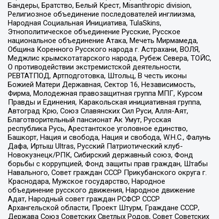
Бандеры, Братство, Белый Крест, Misanthropic division,
Религиозное объединение последователей инглиизма,
Народная Социальная Инициатива, TulaSkins,
Этнополитическое объединение Русские, Русское
национальное объединение Атака, Мечеть Мирмамеда,
Община Коренного Русского народа г. Астрахани, ВОЛЯ,
Меджлис крымскотатарского народа, Рубеж Севера, ТОЙС,
О противодействии экстремистской деятельности,
РЕВТАТПОД, Артподготовка, Штольц, В честь иконы
Божией Матери Державная, Сектор 16, Независимость,
Фирма, Молодежная правозащитная группа МПГ, Курсом
Правды и Единения, Каракольская инициативная группа,
Автоград Крю, Союз Славянских Сил Руси, Алля-Аят,
Благотворительный пансионат Ак Умут, Русская
республика Русь, Арестантское уголовное единство,
Башкорт, Нация и свобода, Нация и свобода, W.H.С., Фалунь
Дафа, Иртыш Ultras, Русский Патриотический клуб-
Новокузнецк/РПК, Сибирский державный союз, Фонд
борьбы с коррупцией, Фонд защиты прав граждан, Штабы
Навального, Совет граждан СССР Прикубанского округа г.
Краснодара, Мужское государство, Народное
объединение русского движения, Народное движение
Адат, Народный совет граждан РСФСР СССР
Архангельской области, Проект Штурм, Граждане СССР,
Держава Союз Советских Светлых Родов, Совет Советских