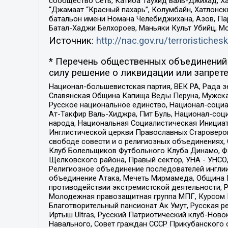
сообщество Сеть, Катиба Таухид валь-Джихад, Хай
“Джамаат “Красный пахарь”, Колумбайн, Хатлонск
батальон имени Номана Челебиджихана, Азов, Па
Батал-Хаджи Белхороев, Маньяки Культ Убийц, М
Источник:
http://nac.gov.ru/terroristichesk
* Перечень общественных объединений 
силу решение о ликвидации или запрете
Национал-большевистская партия, ВЕК РА, Рада 
Славянская Община Капища Веды Перуна, Мужская
Русское национальное единство, Национал-социа
Ат-Такфир Валь-Хиджра, Пит Буль, Национал-соц
народа, Национальная Социалистическая Инициат
Инглистической церкви Православных Староверов
свободе совести и о религиозных объединениях,
Клуб Болельщиков Футбольного Клуба Динамо, Фа
Щелковского района, Правый сектор, УНА - УНСО, У
Религиозное объединение последователей инглии
объединение Атака, Мечеть Мирмамеда, Община К
противодействии экстремистской деятельности, 
Молодежная правозащитная группа МПГ, Курсом П
Благотворительный пансионат Ак Умут, Русская ре
Иртыш Ultras, Русский Патриотический клуб-Нов
Навального, Совет граждан СССР Прикубанского 