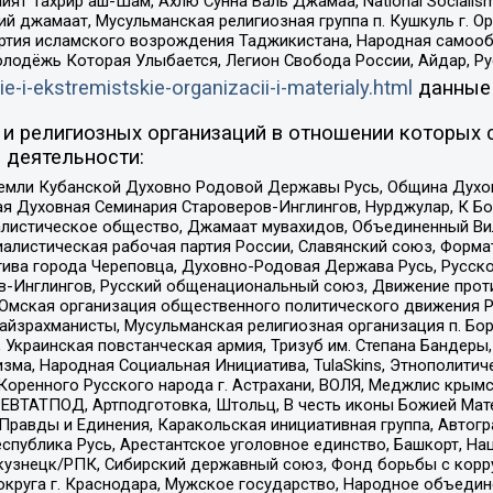
ят Тахрир аш-Шам, Ахлю Сунна Валь Джамаа, National Socialism
ий джамаат, Мусульманская религиозная группа п. Кушкуль г. 
ртия исламского возрождения Таджикистана, Народная самооб
олодёжь Которая Улыбается, Легион Свобода России, Айдар, Р
ie-i-ekstremistskie-organizacii-i-materialy.html
данные
и религиозных организаций в отношении которых 
 деятельности:
земли Кубанской Духовно Родовой Державы Русь, Община Духо
 Духовная Семинария Староверов-Инглингов, Нурджулар, К Бо
листическое общество, Джамаат мувахидов, Объединенный Вил
иалистическая рабочая партия России, Славянский союз, Форма
ива города Череповца, Духовно-Родовая Держава Русь, Русск
-Инглингов, Русский общенациональный союз, Движение против
 Омская организация общественного политического движения Р
йзрахманисты, Мусульманская религиозная организация п. Бо
краинская повстанческая армия, Тризуб им. Степана Бандеры, Бр
зма, Народная Социальная Инициатива, TulaSkins, Этнополитич
оренного Русского народа г. Астрахани, ВОЛЯ, Меджлис крымс
РЕВТАТПОД, Артподготовка, Штольц, В честь иконы Божией Мате
равды и Единения, Каракольская инициативная группа, Автогра
спублика Русь, Арестантское уголовное единство, Башкорт, Наци
окузнецк/РПК, Сибирский державный союз, Фонд борьбы с кор
округа г. Краснодара, Мужское государство, Народное объедин