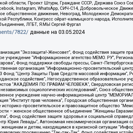
ой области, Проект Штурм, Граждане СССР, Держава Союз Сов
Facebook, Instagram, WhatsApp, СИЧ-С14, Добровольческое Движ
ское общественное движение, Невоград, Молодежное Демократ
ой Республики, Конгресс ойрат-калмыцкого народа, Исполнит
бъединение, ЛГБТ, Я.МЫ Сергей Фургал
uments/7822/
данные на
03.05.2024
Общество с ограниченной ответственностью "Радио Свободная Европа/Радио Свобода", Чешское информационное агентство "MEDIUM-ORIENT", Красноярская региональная общественная организация "Мы против СПИДа", Камалягин Денис Николаевич, Маркелов Сергей Евгеньевич, Пономарев Лев Александрович, Савицкая Людмила Алексеевна, Автономная некоммерческая организация "Центр по работе с проблемой насилия "НАСИЛИЮ.НЕТ", Межрегиональный профессиональный союз работников здравоохранения "Альянс врачей", Юридическое лицо, зарегистрированное в Латвийской Республике, SIA "Medusa Project" (регистрационный номер 40103797863, дата регистрации 10.06.2014), Некоммерческая организация "Фонд по борьбе с коррупцией", Автономная некоммерческая организация "Институт права и публичной политики", Баданин Роман Сергеевич, Гликин Максим Александрович, Железнова Мария Михайловна, Лукьянова Юлия Сергеевна, Маетная Елизавета Витальевна, Маняхин Петр Борисович, Чуракова Ольга Владимировна, Ярош Юлия Петровна, Юридическое лицо "The Insider SIA", зарегистрированное в Риге, Латвийская Республика (дата регистрации 26.06.2015), являющееся администратором доменного имени интернет-издания "The Insider SIA", https://theins.ru, Постернак Алексей Евгеньевич, Рубин Михаил Аркадьевич, Анин Роман Александрович, Юридическое лицо Istories fonds, зарегистрированное в Латвийской Республике (регистрационный номер 50008295751, дата регистрации 24.02.2020), Великовский Дмитрий Александрович, Долинина Ирина Николаевна, Мароховская Алеся Алексеевна, Шлейнов Роман Юрьевич, Шмагун Олеся Валентиновна, Общество с ограниченной ответственностью "Альтаир 2021", Общество с ограниченной ответственностью "Вега 2021", Общество с ограниченной ответственностью "Главный редактор 2021", Общество с ограниченной ответственностью "Ромашки монолит", Важенков Артем Валерьевич, Ивановская областная общественная организация "Центр гендерных исследований", Гурман Юрий Альбертович, Медиапроект "ОВД-Инфо", Егоров Владимир Владимирович, Жилинский Владимир Александрович, Общество с ограниченной ответственностью "ЗП", Иванова София Юрьевна, Карезина Инна Павловна, Кильтау Екатерина Викторовна, Петров Алексей Викторович, Пискунов Сергей Евгеньевич, Смирнов Сергей Сергеевич, Тихонов Михаил Сергеевич, Общество с ограниченной ответственностью "ЖУРНАЛИСТ-ИНОСТРАННЫЙ АГЕНТ", Арапова Галина Юрьевна, Вольтская Татьяна Анатольевна, Американская компания "Mason G.E.S. Anonymous Foundation" (США), являющаяся владельцем интернет-издания https://mnews.world/, Компания "Stichting Bellingcat", зарегистрированная в Нидерландах (дата регистрации 11.07.2018), Захаров Андрей Вячеславович, Клепиковская Екатерина Дмитриевна, Общество с ограниченной ответственностью "МЕМО", Перл Роман Александрович, Симонов Евгений Алексеевич, Соловьева Елена Анатольевна, Сотников Даниил Владимирович, Сурначева Елизавета Дмитриевна, Автономная некоммерческая организация по защите прав человека и информированию населения "Якутия – Наше Мнение", Общество с ограниченной ответственностью "Москоу диджитал медиа", с 26.01.2023 Общество с ограниченной ответственностью "Чайка Белые сады", Ветошкина Валерия Валерьевна, Заговора Максим Александрович, Межрегиональное общественное движение "Российская ЛГБТ - сеть", Оленичев Максим Владимирович, Павлов Иван Юрьевич, Скворцова Елена Сергеевна, Общество с ограниченной ответственностью "Как бы инагент", Кочетков Игорь Викторович, Общество с ограниченной ответственностью "Честные выборы", Еланчик Олег Александрович, Общество с ограниченной ответственностью "Нобелевский призыв", Гималова Регина Эмилевна, Григорьев Андрей Валерьевич, Григорьева Алина Александровна, Ассоциация по содействию защите прав призывников, альтернативнослужащих и военнослужащих "Правозащитная группа "Гражданин.Армия.Право", Хисамова Регина Фаритовна, Автономная некоммерческая организация по реализа