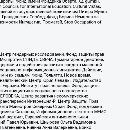
Европы, Фонд имени Фридриха Эберта, XZ gGmbH,
ls for International Education, Cultural Vistas,
ошений и государственной политики им Питера Мунка,
 Гражданских Свобод, Фонд Бориса Немцова за
имости Ингушетии, Прометей, Stop Occupation of
 Центр гендерных исследований, Фонд защиты прав
 Мы против СПИДа, СВЕЧА, Гуманитарное действие,
ддержки и содействия развитию средств массовой
р социально-информационных инициатив Действие,
 и их семьям, Фонд Тольятти, Новое время,
, Аналитический Центр Юрия Левады, Издательство
 Евразии, Институт прав человека, Фонд защиты
ких инициатив и социального партнерства,
ЕЛОВЕКА, Центр развития некоммерческих
 Трансперенси Интернешнл-Р, Центр Защиты Прав
овета Министров Северных Стран, Фонд поддержки
адемика Сахарова, Информационное агентство МЕМО.
ый вердикт, Евразийская антимонопольная
кий Павел Юрьевич, Шнырова Ольга Вадимовна,
 Евгеньевна, Ривина Анна Валерьевна, Бойко