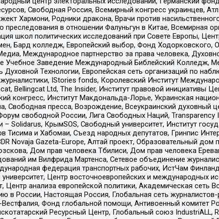
родный центр электоральных исследований, Германский фонд
рсов, Свободная Россия, Всемирный конгресс украинцев, Атла
ект Хармони, Родники дракона, Врачи против насильственного
ию преследования в отношении Фалуньгун в Китае, Всемирная о
ация школ политических исследований при Совете Европы, Цен
мен, Бард колледж, Европейский выбор, Фонд Ходорковского,
едиа, Международное партнерство за права человека, Духовно
ое Учебное Заведение Международный Библейский Колледж, М
ь Духовной Технологии, Европейская сеть организаций по наб
урналистики, IStories fonds, Королевский Институт Между
gcat, Bellingcat Ltd, The Insider, Институт правовой инициатив
инский конгресс, Институт Макдональда-Лорье, Украинская нац
, Свободная пресса, Возрождение, Всеукраинский духовный цен
орум свободной России, Лига Свободных Наций, Transparеncy I
– Solidarus, КрымSOS, Свободный университет, Институт госу
в Тисима и Хабомаи, Съезд народных депутатов, Гринпис Инте
DR Novaja Gazeta-Europe, Алтай проект, Образовательный дом 
зскова, Дом прав человека Тбилиси, Дом прав человека Ерева
едований им Вилфрида Мартенса, Сетевое объединение журнали
Международная федерация транспортных рабочих, ИстЧам Финлан
й университет, Центр восточноевропейских и международных и
, Центр анализа европейской политики, Академическая сеть Во
ю в России, Настоящая Россия, Глобальная сеть журналистов
естфалия, Фонд глобальной помощи, Антивоенный комитет России,
татарский Ресурсный Центр, Глобальный союз IndustriALL, Russi