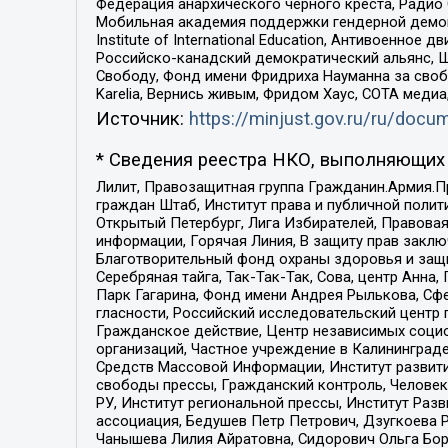
Федерация анархического черного креста, Радио
Мобильная академия поддержки гендерной демократи
Institute of International Education, Антивоенн
Российско-канадский демократический альянс, 
Свободу, Фонд имени Фридриха Науманна за свобо
Karelia, Вернись живым, Фридом Хаус, СОТА меди
Источник:
https://minjust.gov.ru/ru/doc
* Сведения реестра НКО, выполняющих 
Лилит, Правозащитная группа Гражданин.Армия.П
граждан Штаб, Институт права и публичной поли
Открытый Петербург, Лига Избирателей, Правова
информации, Горячая Линия, В защиту прав закл
Благотворительный фонд охраны здоровья и защи
Серебряная тайга, Так-Так-Так, Сова, центр Анн
Парк Гагарина, Фонд имени Андрея Рылькова, Сф
гласности, Российский исследовательский центр 
Гражданское действие, Центр независимых соци
организаций, Частное учреждение в Калининград
Средств Массовой Информации, Институт развити
свободы прессы, Гражданский контроль, Человек
РУ, Институт региональной прессы, Институт Ра
ассоциация, Бедушев Петр Петрович, Дзугкоева 
Чанышева Лилия Айратовна, Сидорович Ольга Бори