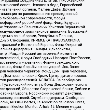
 Маршалла Соединенных Штатов, Тихоокеанский
нтический совет, Человек в беде, Европейский
 извлечения органов, Фалунь Дафа, Друзья
рганизация по расследованию преследований
тр либеральной современности, Форум
 Оксфордский российский фонд, Фонд Будущее
е Управление Евангельских Христиан Украинской
еждународное христианское движение, Всемирный
людению за выборами, Республика Польша,
народных Отношений, КРИМСЬКА ПРАВОЗАХИСНА
ы Центральной и Восточной Европы, Фонд Открытой
иональная федерация Канады, Декабристы,
тр , Риддл, Русский антивоенный комитет в
nternational, Форум Свободных Народов ПостРоссии,
дарственного управления, Форум гражданского
рнешнл, Фонд борьбы с коррупцией Инк, Завет
прав человека Чернигов, Фонд Дом Прав Человека,
н, Дом прав человека Крым, Центр дикого лосося,
стов расследователей, АЛЛАТРА, За свободную
д, Гудзоновский институт, Фонд Демократического
сследований, Общество Сторожевой башни, Библии и
сточная Европа, Российский комитет действия,
-расследователей, Служба поддержки, Свободная
 Russie-Libertes, La Asocicion de Rusos Libres,
an Election Monitor, Article 19, Мнение медиа,