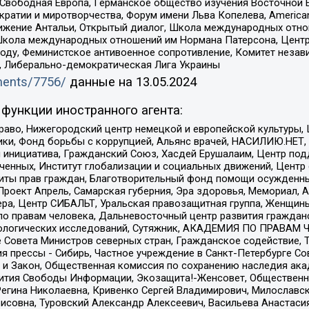
 Свободная Европа, Германское общество изучения Восточной 
и и миротворчества, Форум имени Льва Копелева, American Counci
ое движение Антальи, Открытый диалог, Школа международных отн
Школа международных отношений им Нормана Патерсона, Центр
ду, Феминистское антивоенное сопротивление, Комитет независ
а, Либерально-демократическая Лига Украины
uments/7756/
данные на
13.05.2024
функции иностранного агента:
раво, Нижегородский центр немецкой и европейской культуры,
тики, Фонд борьбы с коррупцией, Альянс врачей, НАСИЛИЮ.НЕТ,
я инициатива, Гражданский Союз, Хасдей Ерушалаим, Центр по
юченных, Институт глобализации и социальных движений, Цент
ты прав граждан, Благотворительный фонд помощи осужденным
а, Проект Апрель, Самарская губерния, Эра здоровья, Мемориал
ера, Центр СИБАЛЬТ, Уральская правозащитная группа, Женщины
по правам человека, Дальневосточный центр развития гражданс
ологических исследований, Сутяжник, АКАДЕМИЯ ПО ПРАВАМ Ч
е Совета Министров северных стран, Гражданское содействие,
я прессы - Сибирь, Частное учреждение в Санкт-Петербурге С
 и Закон, Общественная комиссия по сохранению наследия ак
звития Свободы Информации, Экозащита!-Женсовет, Общественн
Регина Николаевна, Кривенко Сергей Владимирович, Милославс
совна, Туровский Александр Алексеевич, Васильева Анастасия