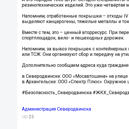
резинотехнических изделий. Это уже четвёртая 
Напомним, отработанные покрышки – отходы IV кл
выделяют канцерогены, тяжёлые металлы и токс
Вместе с тем, это – ценный вторресурс. При п
спортплощадок, вело- и пешеходных дорожек.
Напомним, за вывоз покрышек с контейнерных
или ТСЖ. Они организуют сбор и передачу на у
Дополнительно сообщаем адреса куда граждане 
в Северодвинске: ООО «Мосавтошина» на улице Но
в Архангельске: ООО «Спектр Плюс»: Окружное шос
#Безопасность_Северодвинска #ЖКХ_Северод
Администрация Северодвинска
25