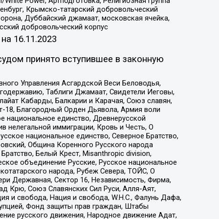
/White Power, Артподготовка, Религиозная группа
Оренбург, Крымско-татарский добровольческий
орона, Дуббайский джамаат, московская ячейка,
усский добровольческий корпус
 на
16.11.2023
судом принято вступившее в законную
вного Управления Асгардской Веси Беловодья,
годержавию, Таблиги Джамаат, Свидетели Иеговы,
айат Кабарды, Балкарии и Карачая, Союз славян,
т-18, Благородный Орден Дьявола, Армия воли
ое национальное единство, Древнерусской
 нелегальной иммиграции, Кровь и Честь, О
усское национальное единство, Северное Братство,
ровский, Община Коренного Русского народа
атство, Белый Крест, Misanthropic division,
еское объединение Русские, Русское национальное
котатарского народа, Рубеж Севера, ТОЙС, О
ри Державная, Сектор 16, Независимость, Фирма,
д Крю, Союз Славянских Сил Руси, Алля-Аят,
я и свобода, Нация и свобода, W.H.С., Фалунь Дафа,
рупцией, Фонд защиты прав граждан, Штабы
ение русского движения, Народное движение Адат,