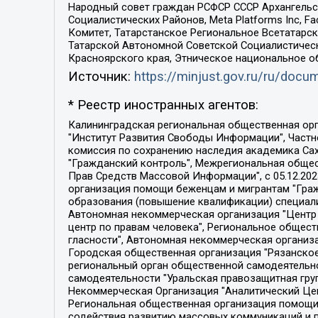
Народный совет граждан РСФСР СССР Архангельск
Социалистических Районов, Meta Platforms Inc, 
Комитет, Татарстанское Региональное Всетатар
Татарской Автономной Советской Социалистическ
Красноярского края, Этническое национальное о
Источник:
https://minjust.gov.ru/ru/doc
* Реестр иностранных агентов:
Калининградская региональная общественная организация "Экозащита!-Женсовет", Фонд содействия защите прав и свобод граждан "Общественный вердикт", Фонд "Институт Развития Свободы Информации", Частное учреждение "Информационное агентство МЕМО. РУ", Региональная общественная организация "Общественная комиссия по сохранению наследия академика Сахарова", Фонд поддержки свободы прессы, Санкт-Петербургская общественная правозащитная организация "Гражданский контроль", Межрегиональная общественная организация "Информационно-просветительский центр "Мемориал", Региональный Фонд "Центр Защиты Прав Средств Массовой Информации", с 05.12.2023 Фонд "Центр Защиты Прав Средств массовой информации", Региональная общественная благотворительная организация помощи беженцам и мигрантам "Гражданское содействие", Негосударственное образовательное учреждение дополнительного профессионального образования (повышение квалификации) специалистов "АКАДЕМИЯ ПО ПРАВАМ ЧЕЛОВЕКА", Свердловская региональная общественная организация "Сутяжник", Автономная некоммерческая организация "Центр независимых социологических исследований", Союз общественных объединений "Российский исследовательский центр по правам человека", Региональное общественное учреждение научно-информационный центр "МЕМОРИАЛ", Некоммерческая организация "Фонд защиты гласности", Автономная некоммерческая организация "Институт прав человека", Городская общественная организация "Екатеринбургское общество "МЕМОРИАЛ", Городская общественная организация "Рязанское историко-просветительское и правозащитное общество "Мемориал" (Рязанский Мемориал), Челябинский региональный орган общественной самодеятельности – женское общественное объединение "Женщины Евразии", Челябинский региональный орган общественной самодеятельности "Уральская правозащитная группа", Фонд содействия защите здоровья и социальной справедливости имени Андрея Рылькова, Автономная Некоммерческая Организация "Аналитический Центр Юрия Левады", Автономная некоммерческая организация социальной поддержки населения "Проект Апрель", Региональная общественная организация помощи женщинам и детям, находящимся в кризисной ситуации "Информационно-методический центр "Анна", Фонд содействия развитию массовых коммуникаций и правовому просвещению "Так-так-Так", Фонд содействия устойчивому развитию "Серебряная тайга", Свердловский региональный общественный фонд социальных проектов "Новое время", "Idel.Реалии", Кавказ.Реалии, Крым.Реалии, Телеканал Настоящее Время, Татаро-башкирская служба Радио Свобода (Azatliq Radiosi), Радио Свободная Европа/Радио Свобода (PCE/PC), "Сибирь.Реалии", "Фактограф", Благотворительный фонд помощи осужденным и их семьям, Автономная некоммерческая организация "Институт глобализации и социальных движений", Фонд "В защиту прав заключенных", Частное учреждение "Центр поддержки и содействия развитию средств массовой информации", Пензенский региональный общественный благотворительный фонд "Гражданский союз", "Север.Реалии", Некоммерческая организация Фонд "Правовая инициатива", 