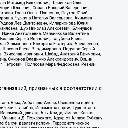
хоев Магомед Бекханович, Шарипков Олег
Борис Юльевич, Созаев Валерий Валерьевич,
тович, Гасан Ольга Павловна, Паутов Юрий
ровна, Чуркина Наталья Валерьевна, Акимова
 Гудков Лев Дмитриевич, Илларионова Юлия
ихайловна, Щур Николай Алексеевич, Блинушов
е Ирина Анатольевна, Мельникова Валентина
Беляев Сергей Иванович, Голубева Елена
ила Залмановна, Кокорина Екатерина Алексеевна,
, Шахова Елена Владимировна, Подузов Сергей
ин Вячеслав Иванович, Шабад Анатолий Ефимович,
вна, Смирнов Владимир Александрович, Вицин
ег Петрович, Полякова Мара Федоровна, Резник
ганизаций, признанных в соответствии с
на, База, Асбат аль-Ансар, Священная война,
ижение Талибан, Исламская партия Туркестана,
Исламский джихад, Аль-Каида, Имарат Кавказ,
 Минина и Д. Пожарского, Аджр от Аллаха Субхану
о ба суи давлати исломи, Террористическое