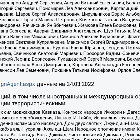
Пивоваров Андрей Сергеевич, Аверин Виталий Евгеньевич, Бара
горий Сергеевич, Пономарев Лев Александрович, Каргалицкий 
ньевна, Щаров Сергей Алексадрович, Цирульников Борис Альбер
ислакова-Паркер Марина Петровна, Кочеткова Татьяна Владими
сандровна, Рачинский Ян Збигневич, Жемкова Елена Борисовна,
лана Сергеевна, Аверин Владимир Анатольевич, Щур Татьяна М
фтер Валентин Михайлович, Симонов Алексей Кириллович, Флиг
женова Светлана Куприяновна, Максимов Сергей Владимирович, 
кс Елена Владимировна, Буртина Елена Юрьевна, Гендель Людм
евна, Свечников Анатолий Мариевич, Прохоров Вадим Юрьевич
инский Леонид Борисович, Лукашевский Сергей Маркович, Бахм
Добровольская Анна Дмитриевна, Королева Александра Евгенье
евинсон Лев Семенович, Локшина Татьяна Иосифовна, Орлов Ол
ignAgent.aspx
данные на
24.03.2022
ций, в том числе иностранных и международных ор
ции террористическими:
ил моджахедов Кавказа, Конгресс народов Ичкерии и Дагеста
ламского освобождения, Лашкар-И-Тайба, Исламская группа, Дв
ения исламского наследия, Дом двух святых, Джунд аш-Шам, 
жабха аль-Нусра ли-Ахль аш-Шам, Народное ополчение имени К.
ата Ат-Тавхида Валь-Джихад, Чистопольский Джамаат, Рохнам