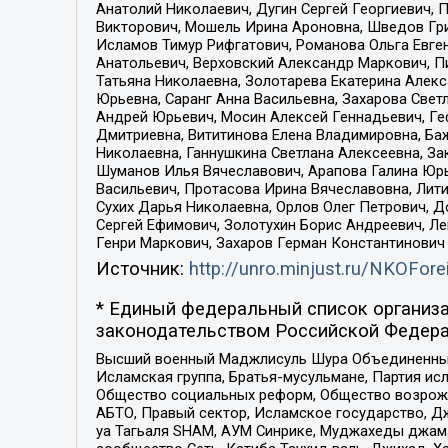
Анатолий Николаевич, Дугин Сергей Георгиевич, 
Викторович, Мошель Ирина Ароновна, Шведов Гри
Исламов Тимур Рифгатович, Романова Ольга Евге
Анатольевич, Верховский Александр Маркович, П
Татьяна Николаевна, Золотарева Екатерина Алек
Юрьевна, Саранг Анна Васильевна, Захарова Свет
Андрей Юрьевич, Мосин Алексей Геннадьевич, Ге
Дмитриевна, Вититинова Елена Владимировна, Ба
Николаевна, Ганнушкина Светлана Алексеевна, За
Шуманов Илья Вячеславович, Арапова Галина Юрь
Васильевич, Протасова Ирина Вячеславовна, Лит
Сухих Дарья Николаевна, Орлов Олег Петрович, 
Сергей Ефимович, Золотухин Борис Андреевич, Л
Генри Маркович, Захаров Герман Константинович
Источник:
http://unro.minjust.ru/NKOFore
* Единый федеральный список организа
законодательством Российской Федера
Высший военный Маджлисуль Шура Объединенных с
Исламская группа, Братья-мусульмане, Партия ис
Общество социальных реформ, Общество возрожд
АБТО, Правый сектор, Исламское государство, Д
уа Тагьаля SHAM, АУМ Синрике, Муджахеды джама