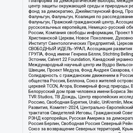
Платформа за Демократические Выборы, Междуна
центр защиты окружающей среды и природных ресу
фонд за демократию, Джеймстаунский фонд, Прож
Фалуньгун, Фалуньгун, Коалиция по расследован
Фалуньгун, Пражский гражданский центр, Ассоци
русскоязычных европейцев, Немецко-русский об
России, Компания свободы информации, Проект М
Христианской Церкви, Новое Поколение, Духовн
Институт Саентологических Предприятий, Церков
СВОБОДНЫЙ ИДЕЛЬ-УРАЛ, Ассоциация развития ж
ГРУПА, Фонд имени Генриха Бёлля, Stichting Bellin
Эстонии, Calvert 22 Foundation, Канадский укра
Международный научный центр им Вудро Вильсона
Швеции, Проект Медуза, Фонд Андрея Сахарова, Ф
Солидарность с гражданским движением в России 
общества Россия, Беллона, Союз жителей острово
церквей TCCN, Агора, Всемирный фонд природы, B
Белорусский дом прав человека имени Бориса Зво
TVR Studios, ТВ Дождь, Центр европейских иссл
Россию, Свободная Бурятия, Uralic, UnKremlin, 
Развития, Комитет-2024, Центрально-Европейски
трактатов Свидетелей Иеговы, Гражданский Совет
РЭНД корпорейшн, Русская Америка за демократи
Россия Берлин, Свободная Россия Северный Рейн-В
Союз за возвращение Северных территорий, Крымско