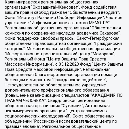
Калининградская региональная общественная организация "Экозащита!-Женсовет", Фонд содействия защите прав и свобод граждан "Общественный вердикт", Фонд "Институт Развития Свободы Информации", Частное учреждение "Информационное агентство МЕМО. РУ", Региональная общественная организация "Общественная комиссия по сохранению наследия академика Сахарова", Фонд поддержки свободы прессы, Санкт-Петербургская общественная правозащитная организация "Гражданский контроль", Межрегиональная общественная организация "Информационно-просветительский центр "Мемориал", Региональный Фонд "Центр Защиты Прав Средств Массовой Информации", с 05.12.2023 Фонд "Центр Защиты Прав Средств массовой информации", Региональная общественная благотворительная организация помощи беженцам и мигрантам "Гражданское содействие", Негосударственное образовательное учреждение дополнительного профессионального образования (повышение квалификации) специалистов "АКАДЕМИЯ ПО ПРАВАМ ЧЕЛОВЕКА", Свердловская региональная общественная организация "Сутяжник", Автономная некоммерческая организация "Центр независимых социологических исследований", Союз общественных объединений "Российский исследовательский центр по правам человека", Региональное общественное учреждение научно-информационный центр "МЕМОРИАЛ", Некоммерческая организация "Фонд защиты гласности", Автономная некоммерческая организация "Институт прав человека", Городская общественная организация "Екатеринбургское общество "МЕМОРИАЛ", Городская общественная организация "Рязанское историко-просветительское и правозащитное общество "Мемориал" (Рязанский Мемориал), Челябинский региональный орган общественной самодеятельности – женское общественное объединение "Женщины Евразии", Челябинский региональный орган общественной самодеятельности "Уральская правозащитная группа", Фонд содействия защите здоровья и социальной справедливости имени Андрея Рылькова, Автономная Некоммерческая Организация "Аналитический Центр Юрия Левады", Автономная некоммерческая организация социальной поддержки населения "Проект Апрель", Региональная общественная организация помощи женщинам и детям, находящимся в кризисной ситуации "Информационно-методический центр "Анна", Фонд содействия развитию массовых коммуникаций и правовому просвещению "Так-так-Так", Фонд содействия устойчивому развитию "Серебряная тайга", Свердловский региональный общественный фонд социальных проектов "Новое время", "Idel.Реалии", Кавказ.Реалии, Крым.Реалии, Телеканал Настоящее Время, Татаро-башкирская служба Радио Свобода (Azatliq Radiosi), Радио Свободная Европа/Радио Свобода (PCE/PC), "Сибирь.Реалии", "Фактограф", Благотворительный фонд помощи осужденным и их семьям, Автономная некоммерческая организация "Институт глобализации и социальных движений", Фонд "В защиту прав заключенных", Частное учреждение "Центр поддержки и содействия развитию средств массовой информации", Пензенский региональный общественный благотворительный фонд "Гражданский союз", "Север.Реалии", Некоммерческая организация Фонд "Правовая инициатива", Общество с ограниченной ответственностью "Радио Свободная Европа/Радио Свобода", Чешское информационное агентство "MEDIUM-ORIENT", Красноярская региональная общественная организация "Мы против СПИДа", Камалягин Денис Николаевич, Маркелов Сергей Евгеньевич, Пономарев Лев Александрович, Савицкая Людмила Алексеевна, Автономная некоммерческая организация "Центр по работе с проблемой насилия "НАСИЛИЮ.НЕТ", Межрегиональный профессиональный союз работников здравоохранения "Альянс врачей", Юридическое лицо, зарегистрированное в Латвийской Республике, SIA "Medusa Project" (регистрационный номер 40103797863, дата регистрации 10.06.2014), Некоммерческая организация "Фонд по борьбе с коррупцией", Автономная некоммерческая организация "Институт права и публичной политики", Баданин Роман Сергеевич, Гликин Максим Александрович, Железнова Мария Михайловна, Лукьянова Юлия Сергеевна, Маетная Елизавета Витальевна, Маняхин Петр Борисович, Чуракова Ольга Владимировна, Ярош Юлия Петровна, Юридическое лицо "The Insider SIA", зарегистрированное в Риге, Латвийская Республика (дата регистрации 26.06.2015), являющееся администратором доменного имени интернет-издания "The Insider SIA", https://theins.ru, Постернак Алексей Евгеньевич, Рубин Михаил Аркадьевич, Анин Роман Александрович, Юридическое лицо Istories fonds, зарегистрированное в Латвийской Республике (регистрационный номер 50008295751, дата регистрации 24.02.2020), Великовский Дмитрий Александрович, Долинина Ирина Николаевна, Мароховская Алеся Алексеевна, Шлейнов Роман Юрьевич, Шмагун Олеся Валентиновна, Общество с ограниченной ответственностью "Альтаир 2021", Общество с ограниченной ответственностью "Вега 2021", Общество с ограниченной ответственностью "Главный редактор 2021", Общество с ограниченной ответственностью "Ромашки монолит", Важенков Артем Валерьевич, Ивановская областная общественная организация "Центр гендерных исследований", Гурман Юрий Альбертович, Медиапроект "ОВД-Инфо", Егоров Владимир Владимирович, Жилинский Владимир Александрович, Общество с ограниченной ответственностью "ЗП", Иванова София Юрьевна, Карезина Инна Павловна, Кильтау Екатерина Викторовна, Петров Алексей Викторович, Пискунов Сергей Евгеньевич, Смирнов Сергей Сергеевич, Тихонов Михаил Сергеевич, Общество с ограниченной ответственностью "ЖУРНАЛИСТ-ИНОСТРАННЫЙ АГЕНТ", Арапова Галина Юрьевна, Вольтская Татьяна Анатольевна, Американская компания "Mason G.E.S. Anonymous Foundation" (США), являющаяся владельцем интернет-издания https://mnews.world/, Компания "Stichting Bellingcat", зарегистрированная в Нидерландах (дата регистрации 11.07.2018), Захаров Андрей Вячеславович, Клепиковская Екатерина Дмитриевна, Общество с ограниченной ответственностью "МЕМО", Перл Роман Александрович, Симонов Евгений Алексеевич, Соловьева Елена Анатольевна, Сотников Даниил Владимирович, Сурначева Елизавета Дмитриевна, Автономная некоммерческая организация по защите прав человека и информированию населения "Якутия – Наше Мнение", Общество с ограниченной ответственностью "Москоу диджитал медиа", с 26.01.2023 Общество с ограниченной ответственностью "Чайка Белые сады", Ветошкина Валерия Валерьевна, Заговора Максим Александрович, Межрегиональное общественное движение "Российская ЛГБТ - сеть", Оленичев Максим Владимирович, Павлов Иван Юрьевич, Скворцова Елена Сергеевна, Общество с ограниченной ответственностью "Как бы инагент", Кочетков Игорь Викторович, Общество с ограниченной ответственностью "Честные выборы", Еланчик Олег Александрович, Общество с ограниченной ответственностью "Нобелевский призыв", Гималова Регина Эмилевна, Григорьев Андрей Валерьевич, Григорьева Алина Александровна, Ассоциация по содействию защите прав призывников, альтернативнослужащих и военнослужащих "Правозащитная группа "Гражданин.Армия.Право", Хисамова Регина Фаритовна, Автономная некоммерческая организация по реализации социально-правовых программ "Лилит", Дальневосточное общественное движение "Маяк", Санкт-Петербургская ЛГБТ-инициативная группа "Выход", Инициативная группа ЛГБТ+ "Реверс", Алексеев Андрей Викторович, Бекбулатова Таисия Львовна, Беляев Иван Михайлович, Владыкина Елена Сергеевна, Гельман Марат Александрович, Никульшина Вероника Юрьевна, Толоконникова Надежда Андреевна, Шендерович Виктор Анатольевич, Общество с ограниченной ответственностью "Данное сообщение", Общество с ограниченной ответственностью Издательский дом "Новая глава", Айнбиндер Александра Александровна, Московский комьюнити-центр для ЛГБТ+инициатив, Благотворительный фонд развития филантропии, Deutsche Welle (Германия, Kurt-Schumacher-Strasse 3, 53113 Bonn), Борзунова Мария Михайловна, Воробьев Виктор Викторович, Голубева Анна Львовна, Константинова Алла Михайловна, Малкова Ирина Владимировна, Мурадов Мурад Абдулгалимович, Осетинская Елизавета Николаевна, Понасенков Евгений Николаевич, Ганапольский Матвей Юрьевич, Киселев Евгений Алексеевич, Борухович Ирина Григорьевна, Дремин Иван Тимофеевич, Дубровский Дмитрий Викторович, Красноярская региональная общественная организация поддержки и развития альтернативных образовательных технологий и межкультурных коммуникаций "ИНТЕРРА", Маяковская Екатерина Алексеевна, Фейгин Марк Захарович, Филимонов Андрей Викторович, Дзугкоева Регина Николаевна, Доброхотов Роман Александрович, Дудь Юрий Александрович, Елкин Сергей Владимирович, Кругликов Кирилл Игоревич, Сабунаева Мария Леонидовна, Семенов Алексей Владимирович, Шаинян Карен Багратович, Шульман Екатерина Михайловна, Асафьев Артур Валерьевич, Вахштайн Виктор Семенович, Венедиктов Алексей Алексеевич, Лушникова Екатерина Евгеньевна, Волков Леонид Михайлович, Невзоров Александр Глебович, Пархоменко Сергей Борисович, Сироткин Ярослав Николаевич, Кара-Мурза Владимир Владимирович, Баранова Наталья Владимировна, Гозман Леонид Яковлевич, Кагарлицкий Борис Юльевич, Климарев Михаил Валерьевич, Милов Владимир Станиславович, Автономная некоммерческая организация Краснодарский центр современного искусства "Типография", Моргенштерн Алишер Тагирович, Соболь Любовь Эдуардовна, Общество с ограниченной ответственностью "ЛИЗА НОРМ", Каспаров Гарри Кимович, Ходорковский Михаил Борисович, Общество с ограниченной ответственностью "Апрельские тезисы", Данилович Ирина Брониславовна, Кашин Олег Владимирович, Петров Николай Владимирович, Пивоваров Алексей Владимирович, Соколов Михаил Владимирович, Цветкова Юлия Владимировна, Чичваркин Евгений Александрович, Комитет против пыток/Команда против пыток, Общество с ограниченной ответственностью "Первый научный", Общество с ограниченной ответственностью "Вертолет и ко", Белоцерковская Вероника Борисовна, Кац Максим Евгеньевич, Лазарева Татьяна Юрьевна, Шаведдинов Руслан Табризович, Яшин Илья Валерьевич, Общество с ограниченной ответственностью "Иноагент ААВ", Алешковский Дмитрий Петрович, Альбац Евгения Марковна, Быков Дмитрий Львович, Галямина Юлия Евгеньевна, Лойко Сергей Леонидович, Мартынов Кирилл Константинович, Медведев Сергей Александрович, Крашенинников Федор Геннадиевич, Гордеева Катерина Вл