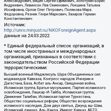
Александрович, Вицин Сергей Ефимович, Золотухин Борис
Андреевич, Левинсон Лев Семенович, Локшина Татьяна
Иосифовна, Орлов Олег Петрович, Полякова Мара
Федоровна, Резник Генри Маркович, Захаров Герман
Константинович
Источник:
http://unro.minjust.ru/NKOForeignAgent.aspx
данные на
24.03.2022
* Единый федеральный список организаций, в
том числе иностранных и международных
организаций, признанных в соответствии с
законодательством Российской Федерации
террористическими:
Высший военный Маджлисуль Шура Объединенных сил
моджахедов Кавказа, Конгресс народов Ичкерии и
Дагестана, База, Асбат аль-Ансар, Священная война,
Исламская группа, Братья-мусульмане, Партия исламского
освобождения, Лашкар-И-Тайба, Исламская группа,
Движение Талибан, Исламская партия Туркестана,
Общество социальных реформ, Общество возрождения
исламского наследия, Дом двух святых, Джунд аш-Шам,
Исламский джихад, Аль-Каида, Имарат Кавказ, АБТО,