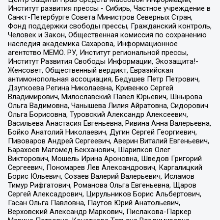
Институт развития прессы - Сибирь, Частное учреждение в
Санкт-Петербурге Совета Министров Северных Стран,
Фонд поддержки свободы прессы, Гражданский контроль,
Человек и Закон, Общественная комиссия по сохранению
наследия академика Сахарова, Информационное
агентство МЕМО. РУ, Институт региональной прессы,
Институт Развития Свободы Информации, Экозащита!-
Женсовет, Общественный вердикт, Евразийская
антимонопольная ассоциация, Бедушев Петр Петрович,
Дзугкоева Регина Николаевна, Кривенко Сергей
Владимирович, Милославский Павел Юрьевич, Шнырова
Ольга Вадимовна, Чанышева Лилия Айратовна, Сидорович
Ольга Борисовна, Туровский Александр Алексеевич,
Васильева Анастасия Евгеньевна, Ривина Анна Валерьевна,
Бойко Анатолий Николаевич, Дугин Сергей Георгиевич,
Пивоваров Андрей Сергеевич, Аверин Виталий Евгеньевич,
Барахоев Магомед Бекханович, Шарипков Олег
Викторович, Мошель Ирина Ароновна, Шведов Григорий
Сергеевич, Пономарев Лев Александрович, Каргалицкий
Борис Юльевич, Созаев Валерий Валерьевич, Исламов
Тимур Рифгатович, Романова Ольга Евгеньевна, Щаров
Сергей Алексадрович, Цирульников Борис Альбертович,
Гасан Ольга Павловна, Паутов Юрий Анатольевич,
Верховский Александр Маркович, Пислакова-Паркер