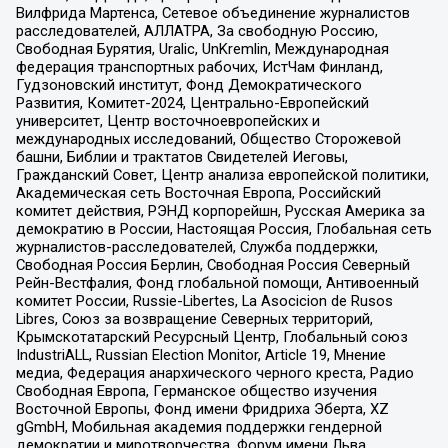
Вилфрида Мартенса, Сетевое объединение журналистов
расследователей, АЛЛАТРА, За свободную Россию,
Свободная Бурятия, Uralic, UnKremlin, Международная
федерация транспортных рабочих, ИстЧам Финланд,
Гудзоновский институт, Фонд Демократического
Развития, Комитет-2024, Центрально-Европейский
университет, Центр восточноевропейских и
международных исследований, Общество Сторожевой
башни, Библии и трактатов Свидетелей Иеговы,
Гражданский Совет, Центр анализа европейской политики,
Академическая сеть Восточная Европа, Российский
комитет действия, РЭНД корпорейшн, Русская Америка за
демократию в России, Настоящая Россия, Глобальная сеть
журналистов-расследователей, Служба поддержки,
Свободная Россия Берлин, Свободная Россия Северный
Рейн-Вестфалия, Фонд глобальной помощи, Антивоенный
комитет России, Russie-Libertes, La Asocicion de Rusos
Libres, Союз за возвращение Северных территорий,
Крымскотатарский Ресурсный Центр, Глобальный союз
IndustriALL, Russian Election Monitor, Article 19, Мнение
медиа, Федерация анархического черного креста, Радио
Свободная Европа, Германское общество изучения
Восточной Европы, Фонд имени Фридриха Эберта, XZ
gGmbH, Мобильная академия поддержки гендерной
демократии и миротворчества, Форум имени Льва