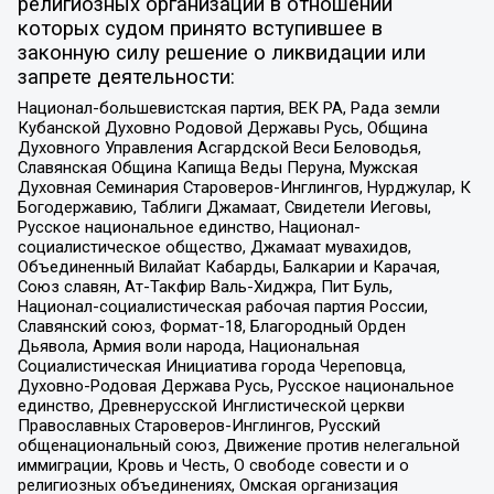
религиозных организаций в отношении
которых судом принято вступившее в
законную силу решение о ликвидации или
запрете деятельности:
Национал-большевистская партия, ВЕК РА, Рада земли
Кубанской Духовно Родовой Державы Русь, Община
Духовного Управления Асгардской Веси Беловодья,
Славянская Община Капища Веды Перуна, Мужская
Духовная Семинария Староверов-Инглингов, Нурджулар, К
Богодержавию, Таблиги Джамаат, Свидетели Иеговы,
Русское национальное единство, Национал-
социалистическое общество, Джамаат мувахидов,
Объединенный Вилайат Кабарды, Балкарии и Карачая,
Союз славян, Ат-Такфир Валь-Хиджра, Пит Буль,
Национал-социалистическая рабочая партия России,
Славянский союз, Формат-18, Благородный Орден
Дьявола, Армия воли народа, Национальная
Социалистическая Инициатива города Череповца,
Духовно-Родовая Держава Русь, Русское национальное
единство, Древнерусской Инглистической церкви
Православных Староверов-Инглингов, Русский
общенациональный союз, Движение против нелегальной
иммиграции, Кровь и Честь, О свободе совести и о
религиозных объединениях, Омская организация