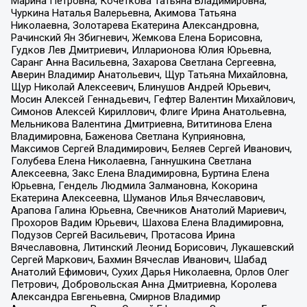
Марина Петровна, Кочеткова Татьяна Владимировна,
Чуркина Наталья Валерьевна, Акимова Татьяна
Николаевна, Золотарева Екатерина Александровна,
Рачинский Ян Збигневич, Жемкова Елена Борисовна,
Гудков Лев Дмитриевич, Илларионова Юлия Юрьевна,
Саранг Анна Васильевна, Захарова Светлана Сергеевна,
Аверин Владимир Анатольевич, Щур Татьяна Михайловна,
Щур Николай Алексеевич, Блинушов Андрей Юрьевич,
Мосин Алексей Геннадьевич, Гефтер Валентин Михайлович,
Симонов Алексей Кириллович, Флиге Ирина Анатольевна,
Мельникова Валентина Дмитриевна, Вититинова Елена
Владимировна, Баженова Светлана Куприяновна,
Максимов Сергей Владимирович, Беляев Сергей Иванович,
Голубева Елена Николаевна, Ганнушкина Светлана
Алексеевна, Закс Елена Владимировна, Буртина Елена
Юрьевна, Гендель Людмила Залмановна, Кокорина
Екатерина Алексеевна, Шуманов Илья Вячеславович,
Арапова Галина Юрьевна, Свечников Анатолий Мариевич,
Прохоров Вадим Юрьевич, Шахова Елена Владимировна,
Подузов Сергей Васильевич, Протасова Ирина
Вячеславовна, Литинский Леонид Борисович, Лукашевский
Сергей Маркович, Бахмин Вячеслав Иванович, Шабад
Анатолий Ефимович, Сухих Дарья Николаевна, Орлов Олег
Петрович, Добровольская Анна Дмитриевна, Королева
Александра Евгеньевна, Смирнов Владимир