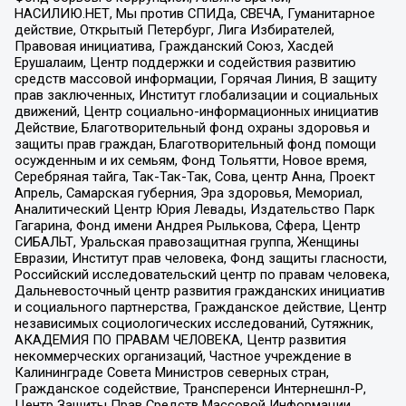
НАСИЛИЮ.НЕТ, Мы против СПИДа, СВЕЧА, Гуманитарное
действие, Открытый Петербург, Лига Избирателей,
Правовая инициатива, Гражданский Союз, Хасдей
Ерушалаим, Центр поддержки и содействия развитию
средств массовой информации, Горячая Линия, В защиту
прав заключенных, Институт глобализации и социальных
движений, Центр социально-информационных инициатив
Действие, Благотворительный фонд охраны здоровья и
защиты прав граждан, Благотворительный фонд помощи
осужденным и их семьям, Фонд Тольятти, Новое время,
Серебряная тайга, Так-Так-Так, Сова, центр Анна, Проект
Апрель, Самарская губерния, Эра здоровья, Мемориал,
Аналитический Центр Юрия Левады, Издательство Парк
Гагарина, Фонд имени Андрея Рылькова, Сфера, Центр
СИБАЛЬТ, Уральская правозащитная группа, Женщины
Евразии, Институт прав человека, Фонд защиты гласности,
Российский исследовательский центр по правам человека,
Дальневосточный центр развития гражданских инициатив
и социального партнерства, Гражданское действие, Центр
независимых социологических исследований, Сутяжник,
АКАДЕМИЯ ПО ПРАВАМ ЧЕЛОВЕКА, Центр развития
некоммерческих организаций, Частное учреждение в
Калининграде Совета Министров северных стран,
Гражданское содействие, Трансперенси Интернешнл-Р,
Центр Защиты Прав Средств Массовой Информации,