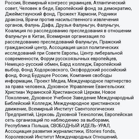
Россия, Всемирный конгресс украинцев, Атлантический
совет, Человек в беде, Европейский фонд за демократию,
Джеймстаунский фонд, Прожект Хармони, Родники
дракона, Врачи против насильственного извлечения
органов, Фалунь Дафа, Друзья Фалуньгун, Фалуньгун,
Коалиция по расследованию преследования в отношении
Фалуньгун в Китае, Всемирная организация по
расследованию преследований Фалуньгун, Пражский
гражданский центр, Ассоциация школ политических
исследований при Совете Европы, Центр либеральной
современности, Форум русскоязычных европейцев,
Немецко-русский обмен, Бард колледж, Европейский
выбор, Фонд Ходорковского, Оксфордский российский
фонд, Фонд Будущее России, Компания свободы
информации, Проект Медиа, Международное партнерство
за права человека, Духовное Управление Евангельских
Христиан Украинской Христианской Церкви, Новое
Поколение, Духовное Учебное Заведение Международный
Библейский Колледж, Международное христианское
движение, Всемирный Институт Саентологических
Предприятий, Церковь Духовной Технологии, Европейская
сеть организаций по наблюдению за выборами,
Республика Польша, СВОБОДНЫЙ ИДЕЛЬ-УРАЛ,
Ассоциация развития журналистики, IStories fonds,
Королевский Институт Международных Отношений,