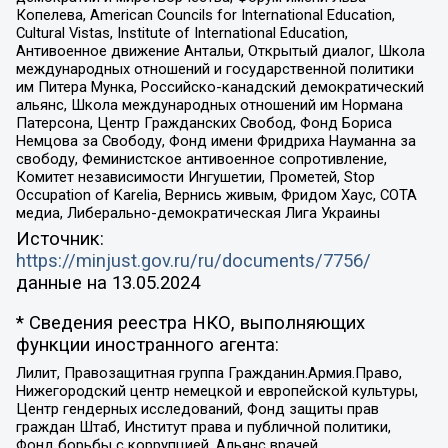
Копелева, American Councils for International Education,
Cultural Vistas, Institute of International Education,
Антивоенное движение Антальи, Открытый диалог, Школа
международных отношений и государственной политики
им Питера Мунка, Российско-канадский демократический
альянс, Школа международных отношений им Нормана
Патерсона, Центр Гражданских Свобод, Фонд Бориса
Немцова за Свободу, Фонд имени Фридриха Науманна за
свободу, Феминистское антивоенное сопротивление,
Комитет независимости Ингушетии, Прометей, Stop
Occupation of Karelia, Вернись живым, Фридом Хаус, СОТА
медиа, Либерально-демократическая Лига Украины
Источник:
https://minjust.gov.ru/ru/documents/7756/
данные на
13.05.2024
* Сведения реестра НКО, выполняющих
функции иностранного агента:
Лилит, Правозащитная группа Гражданин.Армия.Право,
Нижегородский центр немецкой и европейской культуры,
Центр гендерных исследований, Фонд защиты прав
граждан Штаб, Институт права и публичной политики,
Фонд борьбы с коррупцией, Альянс врачей,