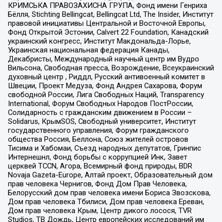
КРИМСЬКА ПРАВОЗАХИСНА ГРУПА, Фонд имени Генриха
Бёлля, Stichting Bellingcat, Bellingcat Ltd, The Insider, Институт
правовой инициативы Центральной и Восточной Европы,
Фонд Открытой Эстонии, Calvert 22 Foundation, Канадский
украинский конгресс, Институт Макдональда-Лорье,
Украинская национальная федерация Канады,
Декабристы, Международный научный центр им Вудро
Вильсона, Свободная пресса, Возрождение, Всеукраинский
духовный центр , Риддл, Русский антивоенный комитет в
Швеции, Проект Медуза, Фонд Андрея Сахарова, Форум
свободной России, Лига Свободных Наций, Transparеncy
International, Форум Свободных Народов ПостРоссии,
Солидарность с гражданским движением в России –
Solidarus, КрымSOS, Свободный университет, Институт
государственного управления, Форум гражданского
общества Россия, Беллона, Союз жителей островов
Тисима и Хабомаи, Съезд народных депутатов, Гринпис
Интернешнл, Фонд борьбы с коррупцией Инк, Завет
церквей TCCN, Агора, Всемирный фонд природы, BDR
Novaja Gazeta-Europe, Алтай проект, Образовательный дом
прав человека Чернигов, Фонд Дом Прав Человека,
Белорусский дом прав человека имени Бориса Звозскова,
Дом прав человека Тбилиси, Дом прав человека Ереван,
Дом прав человека Крым, Центр дикого лосося, TVR
Studios, ТВ Дождь, Центр европейских исследований им