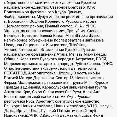
общественного политического движения Русское
национальное единство, Северное Братство, Клуб
Болельщиков Футбольного Клуба Динамо,
Файзрахманисты, Мусульманская религиозная организация
п. Боровский, Община Коренного Русского народа
Щелковского района, Правый сектор, УНА - УНСО,
Украинская повстанческая армия, Тризуб им. Степана
Бандеры, Братство, Белый Крест, Misanthropic division,
Религиозное объединение последователей инглиизма,
Народная Социальная Инициатива, TulaSkins,
Этнополитическое объединение Русские, Русское
национальное объединение Атака, Мечеть Мирмамеда,
Община Коренного Русского народа г. Астрахани, ВОЛЯ,
Меджлис крымскотатарского народа, Рубеж Севера, ТОЙС,
О противодействии экстремистской деятельности,
РЕВТАТПОД, Артподготовка, Штольц, В честь иконы
Божией Матери Державная, Сектор 16, Независимость,
Фирма, Молодежная правозащитная группа МПГ, Курсом
Правды и Единения, Каракольская инициативная группа,
Автоград Крю, Союз Славянских Сил Руси, Алля-Аят,
Благотворительный пансионат Ак Умут, Русская
республика Русь, Арестантское уголовное единство,
Башкорт, Нация и свобода, Нация и свобода, W.H.С., Фалунь
Дафа, Иртыш Ultras, Русский Патриотический клуб-
Новокузнецк/РПК, Сибирский державный союз, Фонд