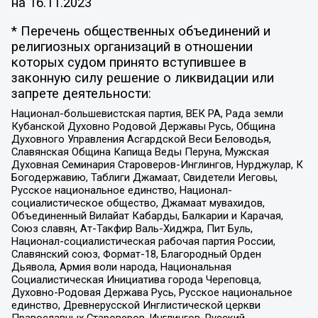
на
16.11.2023
* Перечень общественных объединений и
религиозных организаций в отношении
которых судом принято вступившее в
законную силу решение о ликвидации или
запрете деятельности:
Национал-большевистская партия, ВЕК РА, Рада земли
Кубанской Духовно Родовой Державы Русь, Община
Духовного Управления Асгардской Веси Беловодья,
Славянская Община Капища Веды Перуна, Мужская
Духовная Семинария Староверов-Инглингов, Нурджулар, К
Богодержавию, Таблиги Джамаат, Свидетели Иеговы,
Русское национальное единство, Национал-
социалистическое общество, Джамаат мувахидов,
Объединенный Вилайат Кабарды, Балкарии и Карачая,
Союз славян, Ат-Такфир Валь-Хиджра, Пит Буль,
Национал-социалистическая рабочая партия России,
Славянский союз, Формат-18, Благородный Орден
Дьявола, Армия воли народа, Национальная
Социалистическая Инициатива города Череповца,
Духовно-Родовая Держава Русь, Русское национальное
единство, Древнерусской Инглистической церкви
Православных Староверов-Инглингов, Русский