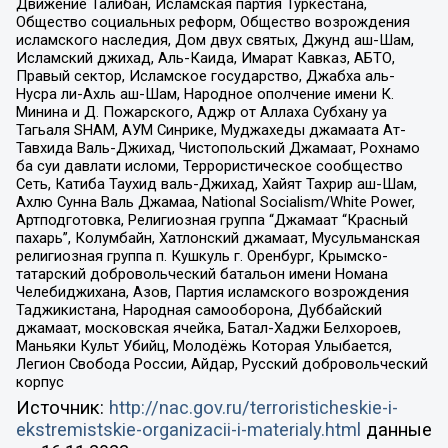
Движение Талибан, Исламская партия Туркестана,
Общество социальных реформ, Общество возрождения
исламского наследия, Дом двух святых, Джунд аш-Шам,
Исламский джихад, Аль-Каида, Имарат Кавказ, АБТО,
Правый сектор, Исламское государство, Джабха аль-
Нусра ли-Ахль аш-Шам, Народное ополчение имени К.
Минина и Д. Пожарского, Аджр от Аллаха Субхану уа
Тагьаля SHAM, АУМ Синрике, Муджахеды джамаата Ат-
Тавхида Валь-Джихад, Чистопольский Джамаат, Рохнамо
ба суи давлати исломи, Террористическое сообщество
Сеть, Катиба Таухид валь-Джихад, Хайят Тахрир аш-Шам,
Ахлю Сунна Валь Джамаа, National Socialism/White Power,
Артподготовка, Религиозная группа “Джамаат “Красный
пахарь”, Колумбайн, Хатлонский джамаат, Мусульманская
религиозная группа п. Кушкуль г. Оренбург, Крымско-
татарский добровольческий батальон имени Номана
Челебиджихана, Азов, Партия исламского возрождения
Таджикистана, Народная самооборона, Дуббайский
джамаат, московская ячейка, Батал-Хаджи Белхороев,
Маньяки Культ Убийц, Молодёжь Которая Улыбается,
Легион Свобода России, Айдар, Русский добровольческий
корпус
Источник:
http://nac.gov.ru/terroristicheskie-i-
ekstremistskie-organizacii-i-materialy.html
данные