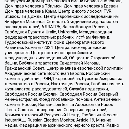
Белорусский дом прав человека имени Бориса Звозскова,
Дом прав человека Тбилиси, Дом прав человека Ереван,
Дом прав человека Крым, Центр дикого лосося, TVR
Studios, ТВ Дождь, Центр европейских исследований им
Вилфрида Мартенса, Сетевое объединение журналистов
расследователей, АЛЛАТРА, За свободную Россию,
Свободная Бурятия, Uralic, UnKremlin, Международная
федерация транспортных рабочих, ИстЧам Финланд,
Гудзоновский институт, Фонд Демократического
Развития, Комитет-2024, Центрально-Европейский
университет, Центр восточноевропейских и
международных исследований, Общество Сторожевой
башни, Библии и трактатов Свидетелей Иеговы,
Гражданский Совет, Центр анализа европейской политики,
Академическая сеть Восточная Европа, Российский
комитет действия, РЭНД корпорейшн, Русская Америка за
демократию в России, Настоящая Россия, Глобальная сеть
журналистов-расследователей, Служба поддержки,
Свободная Россия Берлин, Свободная Россия Северный
Рейн-Вестфалия, Фонд глобальной помощи, Антивоенный
комитет России, Russie-Libertes, La Asocicion de Rusos
Libres, Союз за возвращение Северных территорий,
Крымскотатарский Ресурсный Центр, Глобальный союз
IndustriALL, Russian Election Monitor, Article 19, Мнение
медиа, Федерация анархического черного креста, Радио