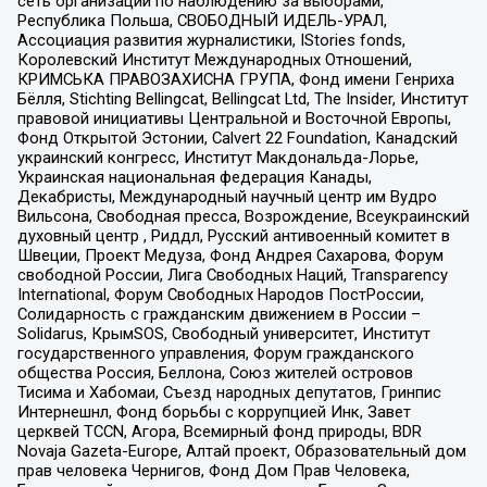
сеть организаций по наблюдению за выборами,
Республика Польша, СВОБОДНЫЙ ИДЕЛЬ-УРАЛ,
Ассоциация развития журналистики, IStories fonds,
Королевский Институт Международных Отношений,
КРИМСЬКА ПРАВОЗАХИСНА ГРУПА, Фонд имени Генриха
Бёлля, Stichting Bellingcat, Bellingcat Ltd, The Insider, Институт
правовой инициативы Центральной и Восточной Европы,
Фонд Открытой Эстонии, Calvert 22 Foundation, Канадский
украинский конгресс, Институт Макдональда-Лорье,
Украинская национальная федерация Канады,
Декабристы, Международный научный центр им Вудро
Вильсона, Свободная пресса, Возрождение, Всеукраинский
духовный центр , Риддл, Русский антивоенный комитет в
Швеции, Проект Медуза, Фонд Андрея Сахарова, Форум
свободной России, Лига Свободных Наций, Transparеncy
International, Форум Свободных Народов ПостРоссии,
Солидарность с гражданским движением в России –
Solidarus, КрымSOS, Свободный университет, Институт
государственного управления, Форум гражданского
общества Россия, Беллона, Союз жителей островов
Тисима и Хабомаи, Съезд народных депутатов, Гринпис
Интернешнл, Фонд борьбы с коррупцией Инк, Завет
церквей TCCN, Агора, Всемирный фонд природы, BDR
Novaja Gazeta-Europe, Алтай проект, Образовательный дом
прав человека Чернигов, Фонд Дом Прав Человека,