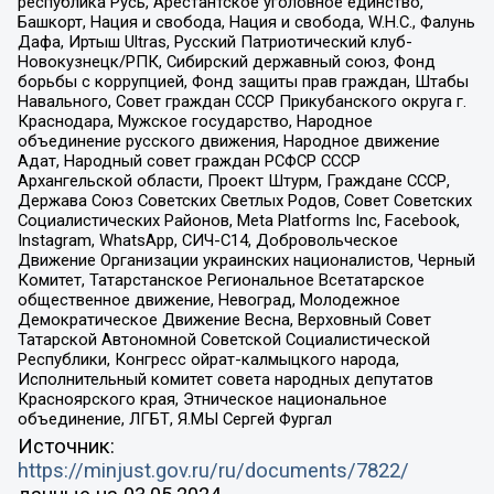
республика Русь, Арестантское уголовное единство,
Башкорт, Нация и свобода, Нация и свобода, W.H.С., Фалунь
Дафа, Иртыш Ultras, Русский Патриотический клуб-
Новокузнецк/РПК, Сибирский державный союз, Фонд
борьбы с коррупцией, Фонд защиты прав граждан, Штабы
Навального, Совет граждан СССР Прикубанского округа г.
Краснодара, Мужское государство, Народное
объединение русского движения, Народное движение
Адат, Народный совет граждан РСФСР СССР
Архангельской области, Проект Штурм, Граждане СССР,
Держава Союз Советских Светлых Родов, Совет Советских
Социалистических Районов, Meta Platforms Inc, Facebook,
Instagram, WhatsApp, СИЧ-С14, Добровольческое
Движение Организации украинских националистов, Черный
Комитет, Татарстанское Региональное Всетатарское
общественное движение, Невоград, Молодежное
Демократическое Движение Весна, Верховный Совет
Татарской Автономной Советской Социалистической
Республики, Конгресс ойрат-калмыцкого народа,
Исполнительный комитет совета народных депутатов
Красноярского края, Этническое национальное
объединение, ЛГБТ, Я.МЫ Сергей Фургал
Источник:
https://minjust.gov.ru/ru/documents/7822/