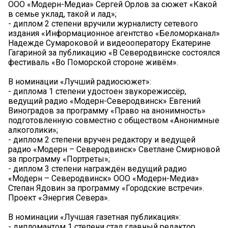
ООО «Модерн-Медиа» Сергей Орлов за сюжет «Какой
в семье уклад, такой и лад»;
- диплом 2 степени вручили журналисту сетевого
издания «Информационное агентство «Беломорканал»
Надежде Сумароковой и видеооператору Екатерине
Гагариной за публикацию «В Северодвинске состоялся
фестиваль «Во Поморской стороне живём».
В номинации «Лучший радиосюжет»:
- диплома 1 степени удостоен звукорежиссёр,
ведущий радио «Модерн-Северодвинск» Евгений
Виноградов за программу «Право на анонимность»
подготовленную совместно с обществом «Анонимные
алкоголики»;
- диплом 2 степени вручен редактору и ведущей
радио «Модерн – Северодвинск» Светлане Смирновой
за программу «Портреты»;
- диплом 3 степени награждён ведущий радио
«Модерн – Северодвинск» ООО «Модерн-Медиа»
Степан Ядовин за программу «Городские встречи».
Проект «Энергия Севера».
В номинации «Лучшая газетная публикация»:
- дипломантом 1 степени стал главный редактор