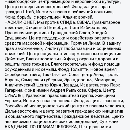
Нижегородский центр немецкой и европейской культуры,
Центр гендерных исследований, Фонд защиты прав
граждан Штаб, Институт права и публичной политики,
Фонд борьбы с коррупцией, Альянс врачей,
НАСИЛИЮ.НЕТ, Мы против СПИДа, СВЕЧА, Гуманитарное
действие, Открытый Петербург, Лига Избирателей,
Правовая инициатива, Гражданский Союз, Хасдей
Ерушалаим, Центр поддержки и содействия развитию
средств массовой информации, Горячая Линия, В защиту
прав заключенных, Институт глобализации и социальных
движений, Центр социально-информационных инициатив
Действие, Благотворительный фонд охраны здоровья и
защиты прав граждан, Благотворительный фонд помощи
осужденным и их семьям, Фонд Тольятти, Новое время,
Серебряная тайга, Так-Так-Так, Сова, центр Анна, Проект
Апрель, Самарская губерния, Эра здоровья, Мемориал,
Аналитический Центр Юрия Левады, Издательство Парк
Гагарина, Фонд имени Андрея Рылькова, Сфера, Центр
СИБАЛЬТ, Уральская правозащитная группа, Женщины
Евразии, Институт прав человека, Фонд защиты гласности,
Российский исследовательский центр по правам человека,
Дальневосточный центр развития гражданских инициатив
и социального партнерства, Гражданское действие, Центр
независимых социологических исследований, Сутяжник,
АКАДЕМИЯ ПО ПРАВАМ ЧЕЛОВЕКА, Центр развития