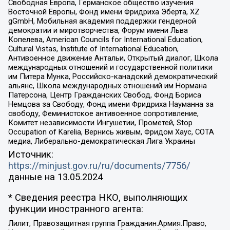
Свободная Европа, Германское общество изучения
Восточной Европы, Фонд имени Фридриха Эберта, XZ
gGmbH, Мобильная академия поддержки гендерной
демократии и миротворчества, Форум имени Льва
Копелева, American Councils for International Education,
Cultural Vistas, Institute of International Education,
Антивоенное движение Антальи, Открытый диалог, Школа
международных отношений и государственной политики
им Питера Мунка, Российско-канадский демократический
альянс, Школа международных отношений им Нормана
Патерсона, Центр Гражданских Свобод, Фонд Бориса
Немцова за Свободу, Фонд имени Фридриха Науманна за
свободу, Феминистское антивоенное сопротивление,
Комитет независимости Ингушетии, Прометей, Stop
Occupation of Karelia, Вернись живым, Фридом Хаус, СОТА
медиа, Либерально-демократическая Лига Украины
Источник:
https://minjust.gov.ru/ru/documents/7756/
данные на
13.05.2024
* Сведения реестра НКО, выполняющих
функции иностранного агента:
Лилит, Правозащитная группа Гражданин.Армия.Право,