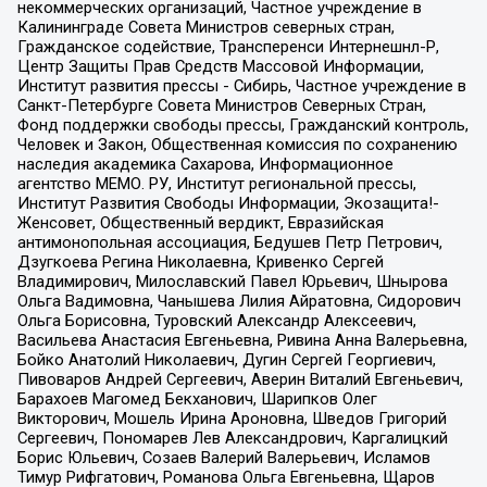
некоммерческих организаций, Частное учреждение в
Калининграде Совета Министров северных стран,
Гражданское содействие, Трансперенси Интернешнл-Р,
Центр Защиты Прав Средств Массовой Информации,
Институт развития прессы - Сибирь, Частное учреждение в
Санкт-Петербурге Совета Министров Северных Стран,
Фонд поддержки свободы прессы, Гражданский контроль,
Человек и Закон, Общественная комиссия по сохранению
наследия академика Сахарова, Информационное
агентство МЕМО. РУ, Институт региональной прессы,
Институт Развития Свободы Информации, Экозащита!-
Женсовет, Общественный вердикт, Евразийская
антимонопольная ассоциация, Бедушев Петр Петрович,
Дзугкоева Регина Николаевна, Кривенко Сергей
Владимирович, Милославский Павел Юрьевич, Шнырова
Ольга Вадимовна, Чанышева Лилия Айратовна, Сидорович
Ольга Борисовна, Туровский Александр Алексеевич,
Васильева Анастасия Евгеньевна, Ривина Анна Валерьевна,
Бойко Анатолий Николаевич, Дугин Сергей Георгиевич,
Пивоваров Андрей Сергеевич, Аверин Виталий Евгеньевич,
Барахоев Магомед Бекханович, Шарипков Олег
Викторович, Мошель Ирина Ароновна, Шведов Григорий
Сергеевич, Пономарев Лев Александрович, Каргалицкий
Борис Юльевич, Созаев Валерий Валерьевич, Исламов
Тимур Рифгатович, Романова Ольга Евгеньевна, Щаров