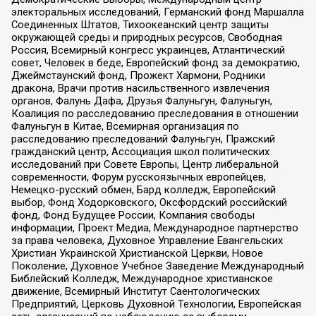
электоральных исследований, Германский фонд Маршалла
Соединенных Штатов, Тихоокеанский центр защиты
окружающей среды и природных ресурсов, Свободная
Россия, Всемирный конгресс украинцев, Атлантический
совет, Человек в беде, Европейский фонд за демократию,
Джеймстаунский фонд, Прожект Хармони, Родники
дракона, Врачи против насильственного извлечения
органов, Фалунь Дафа, Друзья Фалуньгун, Фалуньгун,
Коалиция по расследованию преследования в отношении
Фалуньгун в Китае, Всемирная организация по
расследованию преследований Фалуньгун, Пражский
гражданский центр, Ассоциация школ политических
исследований при Совете Европы, Центр либеральной
современности, Форум русскоязычных европейцев,
Немецко-русский обмен, Бард колледж, Европейский
выбор, Фонд Ходорковского, Оксфордский российский
фонд, Фонд Будущее России, Компания свободы
информации, Проект Медиа, Международное партнерство
за права человека, Духовное Управление Евангельских
Христиан Украинской Христианской Церкви, Новое
Поколение, Духовное Учебное Заведение Международный
Библейский Колледж, Международное христианское
движение, Всемирный Институт Саентологических
Предприятий, Церковь Духовной Технологии, Европейская