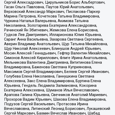
Сергей Алексадрович, Цирульников Борис Альбертович,
Гасан Ольга Павловна, Паутов Юрий Анатольевич,
Верховский Александр Маркович, Пислакова-Паркер
Марина Петровна, Кочеткова Татьяна Владимировна,
Чуркина Наталья Валерьевна, Акимова Татьяна
Николаевна, Золотарева Екатерина Александровна,
Рачинский Ян Збигневич, Жемкова Елена Борисовна,
Гудков Лев Дмитриевич, Илларионова Юлия Юрьевна,
Саранг Анна Васильевна, Захарова Светлана Сергеевна,
Аверин Владимир Анатольевич, Щур Татьяна Михайловна,
Щур Николай Алексеевич, Блинушов Андрей Юрьевич,
Мосин Алексей Геннадьевич, Гефтер Валентин Михайлович,
Симонов Алексей Кириллович, Флиге Ирина Анатольевна,
Мельникова Валентина Дмитриевна, Вититинова Елена
Владимировна, Баженова Светлана Куприяновна,
Максимов Сергей Владимирович, Беляев Сергей Иванович,
Голубева Елена Николаевна, Ганнушкина Светлана
Алексеевна, Закс Елена Владимировна, Буртина Елена
Юрьевна, Гендель Людмила Залмановна, Кокорина
Екатерина Алексеевна, Шуманов Илья Вячеславович,
Арапова Галина Юрьевна, Свечников Анатолий Мариевич,
Прохоров Вадим Юрьевич, Шахова Елена Владимировна,
Подузов Сергей Васильевич, Протасова Ирина
Вячеславовна, Литинский Леонид Борисович, Лукашевский
Сергей Маркович, Бахмин Вячеслав Иванович, Шабад