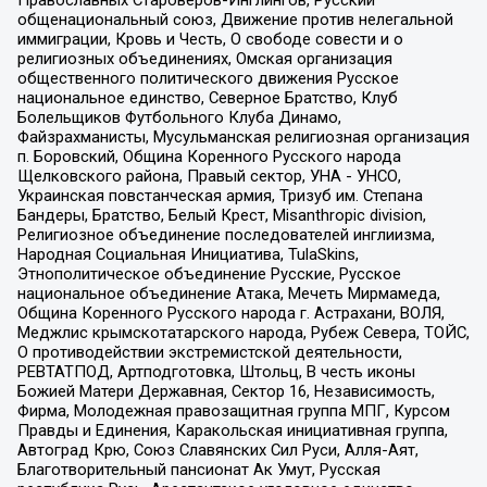
общенациональный союз, Движение против нелегальной
иммиграции, Кровь и Честь, О свободе совести и о
религиозных объединениях, Омская организация
общественного политического движения Русское
национальное единство, Северное Братство, Клуб
Болельщиков Футбольного Клуба Динамо,
Файзрахманисты, Мусульманская религиозная организация
п. Боровский, Община Коренного Русского народа
Щелковского района, Правый сектор, УНА - УНСО,
Украинская повстанческая армия, Тризуб им. Степана
Бандеры, Братство, Белый Крест, Misanthropic division,
Религиозное объединение последователей инглиизма,
Народная Социальная Инициатива, TulaSkins,
Этнополитическое объединение Русские, Русское
национальное объединение Атака, Мечеть Мирмамеда,
Община Коренного Русского народа г. Астрахани, ВОЛЯ,
Меджлис крымскотатарского народа, Рубеж Севера, ТОЙС,
О противодействии экстремистской деятельности,
РЕВТАТПОД, Артподготовка, Штольц, В честь иконы
Божией Матери Державная, Сектор 16, Независимость,
Фирма, Молодежная правозащитная группа МПГ, Курсом
Правды и Единения, Каракольская инициативная группа,
Автоград Крю, Союз Славянских Сил Руси, Алля-Аят,
Благотворительный пансионат Ак Умут, Русская