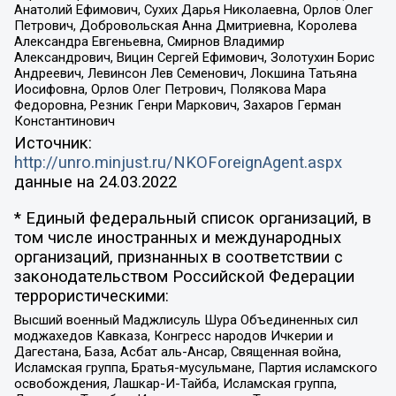
Анатолий Ефимович, Сухих Дарья Николаевна, Орлов Олег
Петрович, Добровольская Анна Дмитриевна, Королева
Александра Евгеньевна, Смирнов Владимир
Александрович, Вицин Сергей Ефимович, Золотухин Борис
Андреевич, Левинсон Лев Семенович, Локшина Татьяна
Иосифовна, Орлов Олег Петрович, Полякова Мара
Федоровна, Резник Генри Маркович, Захаров Герман
Константинович
Источник:
http://unro.minjust.ru/NKOForeignAgent.aspx
данные на
24.03.2022
* Единый федеральный список организаций, в
том числе иностранных и международных
организаций, признанных в соответствии с
законодательством Российской Федерации
террористическими:
Высший военный Маджлисуль Шура Объединенных сил
моджахедов Кавказа, Конгресс народов Ичкерии и
Дагестана, База, Асбат аль-Ансар, Священная война,
Исламская группа, Братья-мусульмане, Партия исламского
освобождения, Лашкар-И-Тайба, Исламская группа,