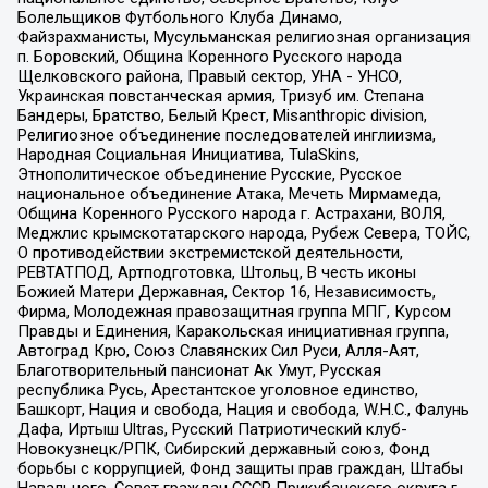
Болельщиков Футбольного Клуба Динамо,
Файзрахманисты, Мусульманская религиозная организация
п. Боровский, Община Коренного Русского народа
Щелковского района, Правый сектор, УНА - УНСО,
Украинская повстанческая армия, Тризуб им. Степана
Бандеры, Братство, Белый Крест, Misanthropic division,
Религиозное объединение последователей инглиизма,
Народная Социальная Инициатива, TulaSkins,
Этнополитическое объединение Русские, Русское
национальное объединение Атака, Мечеть Мирмамеда,
Община Коренного Русского народа г. Астрахани, ВОЛЯ,
Меджлис крымскотатарского народа, Рубеж Севера, ТОЙС,
О противодействии экстремистской деятельности,
РЕВТАТПОД, Артподготовка, Штольц, В честь иконы
Божией Матери Державная, Сектор 16, Независимость,
Фирма, Молодежная правозащитная группа МПГ, Курсом
Правды и Единения, Каракольская инициативная группа,
Автоград Крю, Союз Славянских Сил Руси, Алля-Аят,
Благотворительный пансионат Ак Умут, Русская
республика Русь, Арестантское уголовное единство,
Башкорт, Нация и свобода, Нация и свобода, W.H.С., Фалунь
Дафа, Иртыш Ultras, Русский Патриотический клуб-
Новокузнецк/РПК, Сибирский державный союз, Фонд
борьбы с коррупцией, Фонд защиты прав граждан, Штабы
Навального, Совет граждан СССР Прикубанского округа г.