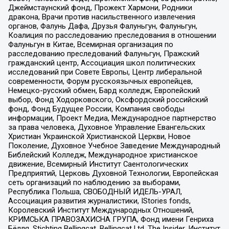
Джеймстаунский фонд, Прожект Хармони, Родники
дракона, Врачи против насильственного извлечения
органов, Фалунь Дафа, Друзья Фалуньгун, Фалуньгун,
Коалиция по расследованию преследования в отношении
Фалуньгун в Китае, Всемирная организация по
расследованию преследований Фалуньгун, Пражский
гражданский центр, Ассоциация школ политических
исследований при Совете Европы, Центр либеральной
современности, Форум русскоязычных европейцев,
Немецко-русский обмен, Бард колледж, Европейский
выбор, Фонд Ходорковского, Оксфордский российский
фонд, Фонд Будущее России, Компания свободы
информации, Проект Медиа, Международное партнерство
за права человека, Духовное Управление Евангельских
Христиан Украинской Христианской Церкви, Новое
Поколение, Духовное Учебное Заведение Международный
Библейский Колледж, Международное христианское
движение, Всемирный Институт Саентологических
Предприятий, Церковь Духовной Технологии, Европейская
сеть организаций по наблюдению за выборами,
Республика Польша, СВОБОДНЫЙ ИДЕЛЬ-УРАЛ,
Ассоциация развития журналистики, IStories fonds,
Королевский Институт Международных Отношений,
КРИМСЬКА ПРАВОЗАХИСНА ГРУПА, Фонд имени Генриха
Бёлля, Stichting Bellingcat, Bellingcat Ltd, The Insider, Институт