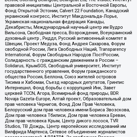
правовой инициативы Центральной и Восточной Европы,
Фонд Открытой Эстонии, Calvert 22 Foundation, Канадский
украинский конгресс, Институт Макдональда-Лорье,
Украинская национальная федерация Канады,
Декабристы, Международный научный центр им Вудро
Вильсона, Свободная пресса, Возрождение, Всеукраинский
духовный центр , Риддл, Русский антивоенный комитет в
Швеции, Проект Медуза, Фонд Андрея Сахарова, Форум
свободной России, Лига Свободных Наций, Transparеncy
International, Форум Свободных Народов ПостРоссии,
Солидарность с гражданским движением в России –
Solidarus, КрымSOS, Свободный университет, Институт
государственного управления, Форум гражданского
общества Россия, Беллона, Союз жителей островов
Тисима и Хабомаи, Съезд народных депутатов, Гринпис
Интернешнл, Фонд борьбы с коррупцией Инк, Завет
церквей TCCN, Агора, Всемирный фонд природы, BDR
Novaja Gazeta-Europe, Алтай проект, Образовательный дом
прав человека Чернигов, Фонд Дом Прав Человека,
Белорусский дом прав человека имени Бориса Звозскова,
Дом прав человека Тбилиси, Дом прав человека Ереван,
Дом прав человека Крым, Центр дикого лосося, TVR
Studios, ТВ Дождь, Центр европейских исследований им
Вилфрида Мартенса, Сетевое объединение журналистов