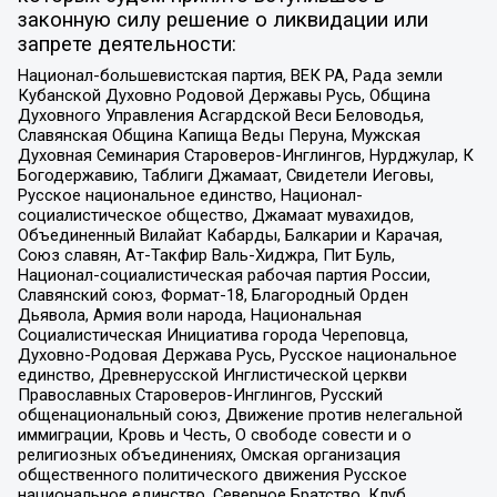
законную силу решение о ликвидации или
запрете деятельности:
Национал-большевистская партия, ВЕК РА, Рада земли
Кубанской Духовно Родовой Державы Русь, Община
Духовного Управления Асгардской Веси Беловодья,
Славянская Община Капища Веды Перуна, Мужская
Духовная Семинария Староверов-Инглингов, Нурджулар, К
Богодержавию, Таблиги Джамаат, Свидетели Иеговы,
Русское национальное единство, Национал-
социалистическое общество, Джамаат мувахидов,
Объединенный Вилайат Кабарды, Балкарии и Карачая,
Союз славян, Ат-Такфир Валь-Хиджра, Пит Буль,
Национал-социалистическая рабочая партия России,
Славянский союз, Формат-18, Благородный Орден
Дьявола, Армия воли народа, Национальная
Социалистическая Инициатива города Череповца,
Духовно-Родовая Держава Русь, Русское национальное
единство, Древнерусской Инглистической церкви
Православных Староверов-Инглингов, Русский
общенациональный союз, Движение против нелегальной
иммиграции, Кровь и Честь, О свободе совести и о
религиозных объединениях, Омская организация
общественного политического движения Русское
национальное единство, Северное Братство, Клуб