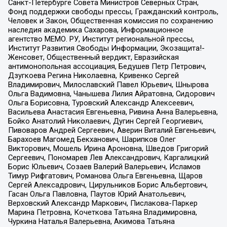
Санкт-Петербурге Совета Министров Северных Стран,
Фонд поддержки свободы прессы, Гражданский контроль,
Человек и Закон, Общественная комиссия по сохранению
наследия академика Сахарова, Информационное
агентство МЕМО. РУ, Институт региональной прессы,
Институт Развития Свободы Информации, Экозащита!-
Женсовет, Общественный вердикт, Евразийская
антимонопольная ассоциация, Бедушев Петр Петрович,
Дзугкоева Регина Николаевна, Кривенко Сергей
Владимирович, Милославский Павел Юрьевич, Шнырова
Ольга Вадимовна, Чанышева Лилия Айратовна, Сидорович
Ольга Борисовна, Туровский Александр Алексеевич,
Васильева Анастасия Евгеньевна, Ривина Анна Валерьевна,
Бойко Анатолий Николаевич, Дугин Сергей Георгиевич,
Пивоваров Андрей Сергеевич, Аверин Виталий Евгеньевич,
Барахоев Магомед Бекханович, Шарипков Олег
Викторович, Мошель Ирина Ароновна, Шведов Григорий
Сергеевич, Пономарев Лев Александрович, Каргалицкий
Борис Юльевич, Созаев Валерий Валерьевич, Исламов
Тимур Рифгатович, Романова Ольга Евгеньевна, Щаров
Сергей Алексадрович, Цирульников Борис Альбертович,
Гасан Ольга Павловна, Паутов Юрий Анатольевич,
Верховский Александр Маркович, Пислакова-Паркер
Марина Петровна, Кочеткова Татьяна Владимировна,
Чуркина Наталья Валерьевна, Акимова Татьяна