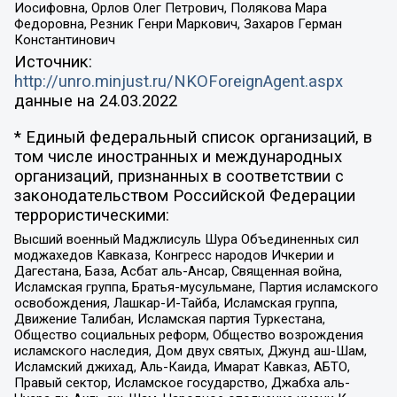
Иосифовна, Орлов Олег Петрович, Полякова Мара
Федоровна, Резник Генри Маркович, Захаров Герман
Константинович
Источник:
http://unro.minjust.ru/NKOForeignAgent.aspx
данные на
24.03.2022
* Единый федеральный список организаций, в
том числе иностранных и международных
организаций, признанных в соответствии с
законодательством Российской Федерации
террористическими:
Высший военный Маджлисуль Шура Объединенных сил
моджахедов Кавказа, Конгресс народов Ичкерии и
Дагестана, База, Асбат аль-Ансар, Священная война,
Исламская группа, Братья-мусульмане, Партия исламского
освобождения, Лашкар-И-Тайба, Исламская группа,
Движение Талибан, Исламская партия Туркестана,
Общество социальных реформ, Общество возрождения
исламского наследия, Дом двух святых, Джунд аш-Шам,
Исламский джихад, Аль-Каида, Имарат Кавказ, АБТО,
Правый сектор, Исламское государство, Джабха аль-