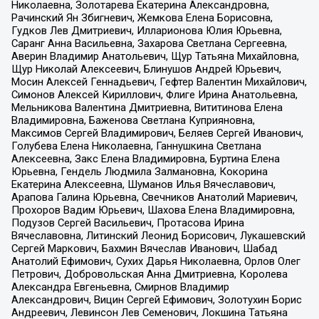
Николаевна, Золотарева Екатерина Александровна,
Рачинский Ян Збигневич, Жемкова Елена Борисовна,
Гудков Лев Дмитриевич, Илларионова Юлия Юрьевна,
Саранг Анна Васильевна, Захарова Светлана Сергеевна,
Аверин Владимир Анатольевич, Щур Татьяна Михайловна,
Щур Николай Алексеевич, Блинушов Андрей Юрьевич,
Мосин Алексей Геннадьевич, Гефтер Валентин Михайлович,
Симонов Алексей Кириллович, Флиге Ирина Анатольевна,
Мельникова Валентина Дмитриевна, Вититинова Елена
Владимировна, Баженова Светлана Куприяновна,
Максимов Сергей Владимирович, Беляев Сергей Иванович,
Голубева Елена Николаевна, Ганнушкина Светлана
Алексеевна, Закс Елена Владимировна, Буртина Елена
Юрьевна, Гендель Людмила Залмановна, Кокорина
Екатерина Алексеевна, Шуманов Илья Вячеславович,
Арапова Галина Юрьевна, Свечников Анатолий Мариевич,
Прохоров Вадим Юрьевич, Шахова Елена Владимировна,
Подузов Сергей Васильевич, Протасова Ирина
Вячеславовна, Литинский Леонид Борисович, Лукашевский
Сергей Маркович, Бахмин Вячеслав Иванович, Шабад
Анатолий Ефимович, Сухих Дарья Николаевна, Орлов Олег
Петрович, Добровольская Анна Дмитриевна, Королева
Александра Евгеньевна, Смирнов Владимир
Александрович, Вицин Сергей Ефимович, Золотухин Борис
Андреевич, Левинсон Лев Семенович, Локшина Татьяна