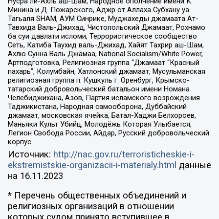
Нусра ли-Ахль аш-Шам, Народное ополчение имени К.
Минина и Д. Пожарского, Аджр от Аллаха Субхану уа
Тагьаля SHAM, АУМ Синрике, Муджахеды джамаата Ат-
Тавхида Валь-Джихад, Чистопольский Джамаат, Рохнамо
ба суи давлати исломи, Террористическое сообщество
Сеть, Катиба Таухид валь-Джихад, Хайят Тахрир аш-Шам,
Ахлю Сунна Валь Джамаа, National Socialism/White Power,
Артподготовка, Религиозная группа “Джамаат “Красный
пахарь”, Колумбайн, Хатлонский джамаат, Мусульманская
религиозная группа п. Кушкуль г. Оренбург, Крымско-
татарский добровольческий батальон имени Номана
Челебиджихана, Азов, Партия исламского возрождения
Таджикистана, Народная самооборона, Дуббайский
джамаат, московская ячейка, Батал-Хаджи Белхороев,
Маньяки Культ Убийц, Молодёжь Которая Улыбается,
Легион Свобода России, Айдар, Русский добровольческий
корпус
Источник:
http://nac.gov.ru/terroristicheskie-i-
ekstremistskie-organizacii-i-materialy.html
данные
на
16.11.2023
* Перечень общественных объединений и
религиозных организаций в отношении
которых судом принято вступившее в