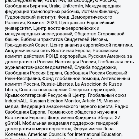
расследователей, АЛЛАТРА, За свободную Россию,
Свободная Бурятия, Uralic, UnKremlin, Международная
федерация транспортных рабочих, ИстЧам Финланд,
Гудзоновский институт, Фонд Демократического
Развития, Комитет-2024, Центрально-Европейский
университет, Центр восточноевропейских и
международных исследований, Общество Сторожевой
башни, Библии и трактатов Свидетелей Иеговы,
Гражданский Совет, Центр анализа европейской политики,
Академическая сеть Восточная Европа, Российский
комитет действия, РЭНД корпорейшн, Русская Америка за
демократию в России, Настоящая Россия, Глобальная сеть
журналистов-расследователей, Служба поддержки,
Свободная Россия Берлин, Свободная Россия Северный
Рейн-Вестфалия, Фонд глобальной помощи, Антивоенный
комитет России, Russie-Libertes, La Asocicion de Rusos
Libres, Союз за возвращение Северных территорий,
Крымскотатарский Ресурсный Центр, Глобальный союз
IndustriALL, Russian Election Monitor, Article 19, Мнение
медиа, Федерация анархического черного креста, Радио
Свободная Европа, Германское общество изучения
Восточной Европы, Фонд имени Фридриха Эберта, XZ
gGmbH, Мобильная академия поддержки гендерной
демократии и миротворчества, Форум имени Льва
Копелева, American Councils for International Education,