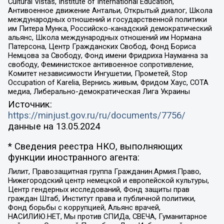
Cultural Vistas, Institute of International Education,
Антивоенное движение Антальи, Открытый диалог, Школа
международных отношений и государственной политики
им Питера Мунка, Российско-канадский демократический
альянс, Школа международных отношений им Нормана
Патерсона, Центр Гражданских Свобод, Фонд Бориса
Немцова за Свободу, Фонд имени Фридриха Науманна за
свободу, Феминистское антивоенное сопротивление,
Комитет независимости Ингушетии, Прометей, Stop
Occupation of Karelia, Вернись живым, Фридом Хаус, СОТА
медиа, Либерально-демократическая Лига Украины
Источник:
https://minjust.gov.ru/ru/documents/7756/
данные на
13.05.2024
* Сведения реестра НКО, выполняющих
функции иностранного агента:
Лилит, Правозащитная группа Гражданин.Армия.Право,
Нижегородский центр немецкой и европейской культуры,
Центр гендерных исследований, Фонд защиты прав
граждан Штаб, Институт права и публичной политики,
Фонд борьбы с коррупцией, Альянс врачей,
НАСИЛИЮ.НЕТ, Мы против СПИДа, СВЕЧА, Гуманитарное