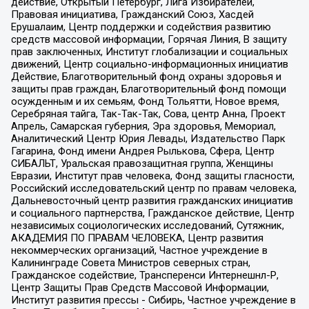
действие, Открытый Петербург, Лига Избирателей,
Правовая инициатива, Гражданский Союз, Хасдей
Ерушалаим, Центр поддержки и содействия развитию
средств массовой информации, Горячая Линия, В защиту
прав заключенных, Институт глобализации и социальных
движений, Центр социально-информационных инициатив
Действие, Благотворительный фонд охраны здоровья и
защиты прав граждан, Благотворительный фонд помощи
осужденным и их семьям, Фонд Тольятти, Новое время,
Серебряная тайга, Так-Так-Так, Сова, центр Анна, Проект
Апрель, Самарская губерния, Эра здоровья, Мемориал,
Аналитический Центр Юрия Левады, Издательство Парк
Гагарина, Фонд имени Андрея Рылькова, Сфера, Центр
СИБАЛЬТ, Уральская правозащитная группа, Женщины
Евразии, Институт прав человека, Фонд защиты гласности,
Российский исследовательский центр по правам человека,
Дальневосточный центр развития гражданских инициатив
и социального партнерства, Гражданское действие, Центр
независимых социологических исследований, Сутяжник,
АКАДЕМИЯ ПО ПРАВАМ ЧЕЛОВЕКА, Центр развития
некоммерческих организаций, Частное учреждение в
Калининграде Совета Министров северных стран,
Гражданское содействие, Трансперенси Интернешнл-Р,
Центр Защиты Прав Средств Массовой Информации,
Институт развития прессы - Сибирь, Частное учреждение в