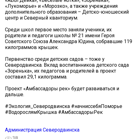
«АБВГДейка», «Весёлые нотки», «Зоренька»,
«Лукоморье» и «Морозко», а также учреждения
дополнительного образования – Детско-юношеский
центр и Северный кванториум.
Среди школ первое место заняли ученики, их
родители и педагоги школы № 21 имени Героя
Советского Союза Александра Юдина, собравшие 119
килограммов крышек.
Первенство среди детских садов – тоже у
Северодвинска. Вклад воспитанников детского сада
«Зоренька», их педагогов и родителей в проект
составил 29,1 килограмма.
Проект «Амбассадоры рек» будет развиваться и
дальше.
#Экология_Северодвинска #начниссебяПоморье
#ВодорослямКрышка #АмбассадорыРек
Администрация Северодвинска
38