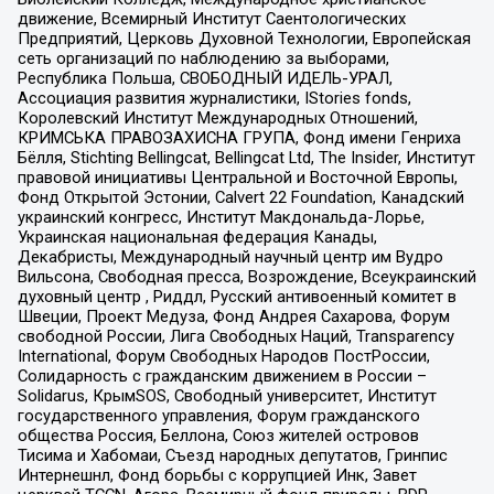
движение, Всемирный Институт Саентологических
Предприятий, Церковь Духовной Технологии, Европейская
сеть организаций по наблюдению за выборами,
Республика Польша, СВОБОДНЫЙ ИДЕЛЬ-УРАЛ,
Ассоциация развития журналистики, IStories fonds,
Королевский Институт Международных Отношений,
КРИМСЬКА ПРАВОЗАХИСНА ГРУПА, Фонд имени Генриха
Бёлля, Stichting Bellingcat, Bellingcat Ltd, The Insider, Институт
правовой инициативы Центральной и Восточной Европы,
Фонд Открытой Эстонии, Calvert 22 Foundation, Канадский
украинский конгресс, Институт Макдональда-Лорье,
Украинская национальная федерация Канады,
Декабристы, Международный научный центр им Вудро
Вильсона, Свободная пресса, Возрождение, Всеукраинский
духовный центр , Риддл, Русский антивоенный комитет в
Швеции, Проект Медуза, Фонд Андрея Сахарова, Форум
свободной России, Лига Свободных Наций, Transparеncy
International, Форум Свободных Народов ПостРоссии,
Солидарность с гражданским движением в России –
Solidarus, КрымSOS, Свободный университет, Институт
государственного управления, Форум гражданского
общества Россия, Беллона, Союз жителей островов
Тисима и Хабомаи, Съезд народных депутатов, Гринпис
Интернешнл, Фонд борьбы с коррупцией Инк, Завет