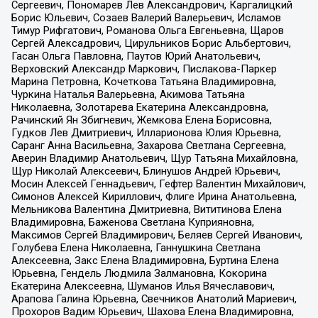
Сергеевич, Пономарев Лев Александрович, Каргалицкий
Борис Юльевич, Созаев Валерий Валерьевич, Исламов
Тимур Рифгатович, Романова Ольга Евгеньевна, Щаров
Сергей Алексадрович, Цирульников Борис Альбертович,
Гасан Ольга Павловна, Паутов Юрий Анатольевич,
Верховский Александр Маркович, Пислакова-Паркер
Марина Петровна, Кочеткова Татьяна Владимировна,
Чуркина Наталья Валерьевна, Акимова Татьяна
Николаевна, Золотарева Екатерина Александровна,
Рачинский Ян Збигневич, Жемкова Елена Борисовна,
Гудков Лев Дмитриевич, Илларионова Юлия Юрьевна,
Саранг Анна Васильевна, Захарова Светлана Сергеевна,
Аверин Владимир Анатольевич, Щур Татьяна Михайловна,
Щур Николай Алексеевич, Блинушов Андрей Юрьевич,
Мосин Алексей Геннадьевич, Гефтер Валентин Михайлович,
Симонов Алексей Кириллович, Флиге Ирина Анатольевна,
Мельникова Валентина Дмитриевна, Вититинова Елена
Владимировна, Баженова Светлана Куприяновна,
Максимов Сергей Владимирович, Беляев Сергей Иванович,
Голубева Елена Николаевна, Ганнушкина Светлана
Алексеевна, Закс Елена Владимировна, Буртина Елена
Юрьевна, Гендель Людмила Залмановна, Кокорина
Екатерина Алексеевна, Шуманов Илья Вячеславович,
Арапова Галина Юрьевна, Свечников Анатолий Мариевич,
Прохоров Вадим Юрьевич, Шахова Елена Владимировна,