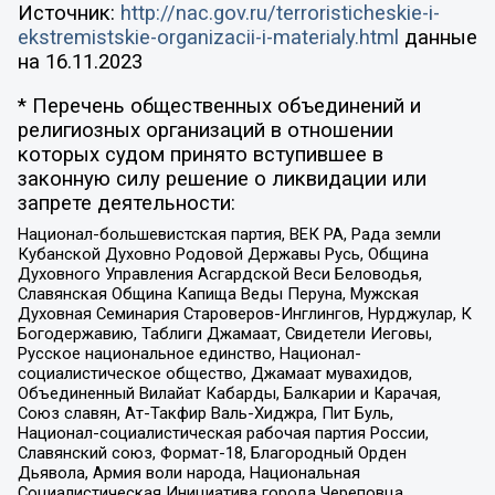
Источник:
http://nac.gov.ru/terroristicheskie-i-
ekstremistskie-organizacii-i-materialy.html
данные
на
16.11.2023
* Перечень общественных объединений и
религиозных организаций в отношении
которых судом принято вступившее в
законную силу решение о ликвидации или
запрете деятельности:
Национал-большевистская партия, ВЕК РА, Рада земли
Кубанской Духовно Родовой Державы Русь, Община
Духовного Управления Асгардской Веси Беловодья,
Славянская Община Капища Веды Перуна, Мужская
Духовная Семинария Староверов-Инглингов, Нурджулар, К
Богодержавию, Таблиги Джамаат, Свидетели Иеговы,
Русское национальное единство, Национал-
социалистическое общество, Джамаат мувахидов,
Объединенный Вилайат Кабарды, Балкарии и Карачая,
Союз славян, Ат-Такфир Валь-Хиджра, Пит Буль,
Национал-социалистическая рабочая партия России,
Славянский союз, Формат-18, Благородный Орден
Дьявола, Армия воли народа, Национальная
Социалистическая Инициатива города Череповца,