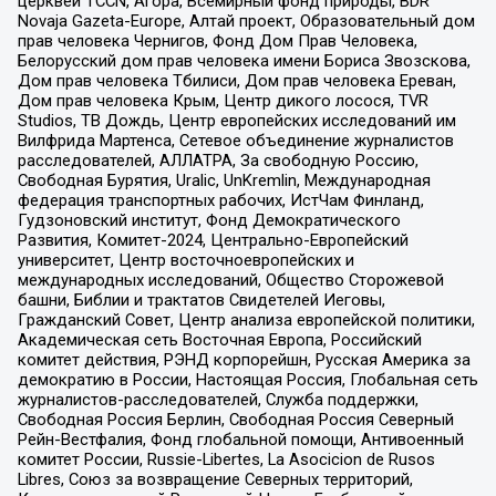
церквей TCCN, Агора, Всемирный фонд природы, BDR
Novaja Gazeta-Europe, Алтай проект, Образовательный дом
прав человека Чернигов, Фонд Дом Прав Человека,
Белорусский дом прав человека имени Бориса Звозскова,
Дом прав человека Тбилиси, Дом прав человека Ереван,
Дом прав человека Крым, Центр дикого лосося, TVR
Studios, ТВ Дождь, Центр европейских исследований им
Вилфрида Мартенса, Сетевое объединение журналистов
расследователей, АЛЛАТРА, За свободную Россию,
Свободная Бурятия, Uralic, UnKremlin, Международная
федерация транспортных рабочих, ИстЧам Финланд,
Гудзоновский институт, Фонд Демократического
Развития, Комитет-2024, Центрально-Европейский
университет, Центр восточноевропейских и
международных исследований, Общество Сторожевой
башни, Библии и трактатов Свидетелей Иеговы,
Гражданский Совет, Центр анализа европейской политики,
Академическая сеть Восточная Европа, Российский
комитет действия, РЭНД корпорейшн, Русская Америка за
демократию в России, Настоящая Россия, Глобальная сеть
журналистов-расследователей, Служба поддержки,
Свободная Россия Берлин, Свободная Россия Северный
Рейн-Вестфалия, Фонд глобальной помощи, Антивоенный
комитет России, Russie-Libertes, La Asocicion de Rusos
Libres, Союз за возвращение Северных территорий,