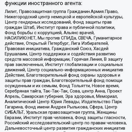
функции иностранного агента:
Лилит, Правозащитная группа Гражданин.Армия.Право,
Нижегородский центр немецкой и европейской культуры,
Центр гендерных исследований, Фонд защиты прав
граждан Штаб, Институт права и публичной политики,
Фонд борьбы с коррупцией, Альянс врачей,
НАСИЛИЮ.НЕТ, Мы против СПИДа, СВЕЧА, Гуманитарное
действие, Открытый Петербург, Лига Избирателей,
Правовая инициатива, Гражданский Союз, Хасдей
Ерушалаим, Центр поддержки и содействия развитию
средств массовой информации, Горячая Линия, В защиту
прав заключенных, Институт глобализации и социальных
движений, Центр социально-информационных инициатив
Действие, Благотворительный фонд охраны здоровья и
защиты прав граждан, Благотворительный фонд помощи
осужденным и их семьям, Фонд Тольятти, Новое время,
Серебряная тайга, Так-Так-Так, Сова, центр Анна, Проект
Апрель, Самарская губерния, Эра здоровья, Мемориал,
Аналитический Центр Юрия Левады, Издательство Парк
Гагарина, Фонд имени Андрея Рылькова, Сфера, Центр
СИБАЛЬТ, Уральская правозащитная группа, Женщины
Евразии, Институт прав человека, Фонд защиты гласности,
Российский исследовательский центр по правам человека,
Дальневосточный центр развития гражданских инициатив