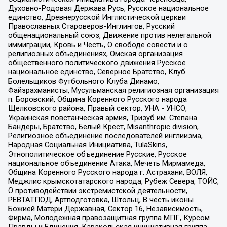
Духовно-Родовая Держава Русь, Русское национальное
единство, Древнерусской Инглистической церкви
Православных Староверов-Инглингов, Русский
общенациональный союз, Движение против нелегальной
иммиграции, Кровь и Честь, О свободе совести и о
религиозных объединениях, Омская организация
общественного политического движения Русское
национальное единство, Северное Братство, Клуб
Болельщиков Футбольного Клуба Динамо,
Файзрахманисты, Мусульманская религиозная организация
п. Боровский, Община Коренного Русского народа
Щелковского района, Правый сектор, УНА - УНСО,
Украинская повстанческая армия, Тризуб им. Степана
Бандеры, Братство, Белый Крест, Misanthropic division,
Религиозное объединение последователей инглиизма,
Народная Социальная Инициатива, TulaSkins,
Этнополитическое объединение Русские, Русское
национальное объединение Атака, Мечеть Мирмамеда,
Община Коренного Русского народа г. Астрахани, ВОЛЯ,
Меджлис крымскотатарского народа, Рубеж Севера, ТОЙС,
О противодействии экстремистской деятельности,
РЕВТАТПОД, Артподготовка, Штольц, В честь иконы
Божией Матери Державная, Сектор 16, Независимость,
Фирма, Молодежная правозащитная группа МПГ, Курсом
Правды и Единения, Каракольская инициативная группа,