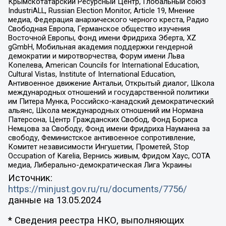
Крымскотатарский Ресурсный Центр, Глобальный союз
IndustriALL, Russian Election Monitor, Article 19, Мнение
медиа, Федерация анархического черного креста, Радио
Свободная Европа, Германское общество изучения
Восточной Европы, Фонд имени Фридриха Эберта, XZ
gGmbH, Мобильная академия поддержки гендерной
демократии и миротворчества, Форум имени Льва
Копелева, American Councils for International Education,
Cultural Vistas, Institute of International Education,
Антивоенное движение Антальи, Открытый диалог, Школа
международных отношений и государственной политики
им Питера Мунка, Российско-канадский демократический
альянс, Школа международных отношений им Нормана
Патерсона, Центр Гражданских Свобод, Фонд Бориса
Немцова за Свободу, Фонд имени Фридриха Науманна за
свободу, Феминистское антивоенное сопротивление,
Комитет независимости Ингушетии, Прометей, Stop
Occupation of Karelia, Вернись живым, Фридом Хаус, СОТА
медиа, Либерально-демократическая Лига Украины
Источник:
https://minjust.gov.ru/ru/documents/7756/
данные на
13.05.2024
* Сведения реестра НКО, выполняющих