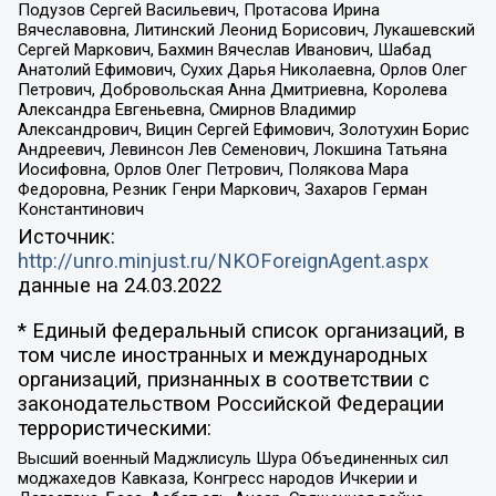
Подузов Сергей Васильевич, Протасова Ирина
Вячеславовна, Литинский Леонид Борисович, Лукашевский
Сергей Маркович, Бахмин Вячеслав Иванович, Шабад
Анатолий Ефимович, Сухих Дарья Николаевна, Орлов Олег
Петрович, Добровольская Анна Дмитриевна, Королева
Александра Евгеньевна, Смирнов Владимир
Александрович, Вицин Сергей Ефимович, Золотухин Борис
Андреевич, Левинсон Лев Семенович, Локшина Татьяна
Иосифовна, Орлов Олег Петрович, Полякова Мара
Федоровна, Резник Генри Маркович, Захаров Герман
Константинович
Источник:
http://unro.minjust.ru/NKOForeignAgent.aspx
данные на
24.03.2022
* Единый федеральный список организаций, в
том числе иностранных и международных
организаций, признанных в соответствии с
законодательством Российской Федерации
террористическими:
Высший военный Маджлисуль Шура Объединенных сил
моджахедов Кавказа, Конгресс народов Ичкерии и