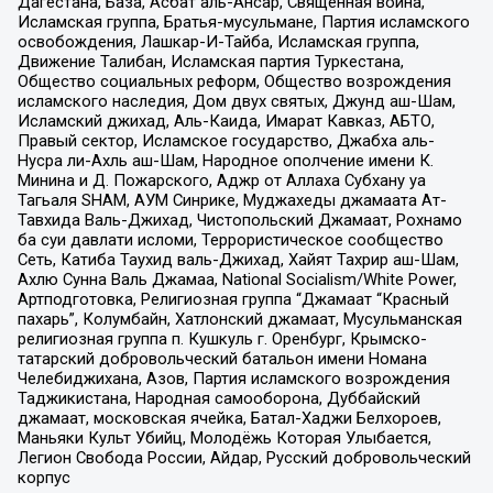
Дагестана, База, Асбат аль-Ансар, Священная война,
Исламская группа, Братья-мусульмане, Партия исламского
освобождения, Лашкар-И-Тайба, Исламская группа,
Движение Талибан, Исламская партия Туркестана,
Общество социальных реформ, Общество возрождения
исламского наследия, Дом двух святых, Джунд аш-Шам,
Исламский джихад, Аль-Каида, Имарат Кавказ, АБТО,
Правый сектор, Исламское государство, Джабха аль-
Нусра ли-Ахль аш-Шам, Народное ополчение имени К.
Минина и Д. Пожарского, Аджр от Аллаха Субхану уа
Тагьаля SHAM, АУМ Синрике, Муджахеды джамаата Ат-
Тавхида Валь-Джихад, Чистопольский Джамаат, Рохнамо
ба суи давлати исломи, Террористическое сообщество
Сеть, Катиба Таухид валь-Джихад, Хайят Тахрир аш-Шам,
Ахлю Сунна Валь Джамаа, National Socialism/White Power,
Артподготовка, Религиозная группа “Джамаат “Красный
пахарь”, Колумбайн, Хатлонский джамаат, Мусульманская
религиозная группа п. Кушкуль г. Оренбург, Крымско-
татарский добровольческий батальон имени Номана
Челебиджихана, Азов, Партия исламского возрождения
Таджикистана, Народная самооборона, Дуббайский
джамаат, московская ячейка, Батал-Хаджи Белхороев,
Маньяки Культ Убийц, Молодёжь Которая Улыбается,
Легион Свобода России, Айдар, Русский добровольческий
корпус