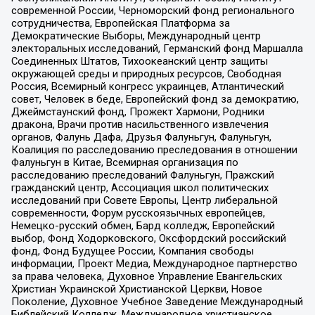
современной России, Черноморский фонд регионального
сотрудничества, Европейская Платформа за
Демократические Выборы, Международный центр
электоральных исследований, Германский фонд Маршалла
Соединенных Штатов, Тихоокеанский центр защиты
окружающей среды и природных ресурсов, Свободная
Россия, Всемирный конгресс украинцев, Атлантический
совет, Человек в беде, Европейский фонд за демократию,
Джеймстаунский фонд, Прожект Хармони, Родники
дракона, Врачи против насильственного извлечения
органов, Фалунь Дафа, Друзья Фалуньгун, Фалуньгун,
Коалиция по расследованию преследования в отношении
Фалуньгун в Китае, Всемирная организация по
расследованию преследований Фалуньгун, Пражский
гражданский центр, Ассоциация школ политических
исследований при Совете Европы, Центр либеральной
современности, Форум русскоязычных европейцев,
Немецко-русский обмен, Бард колледж, Европейский
выбор, Фонд Ходорковского, Оксфордский российский
фонд, Фонд Будущее России, Компания свободы
информации, Проект Медиа, Международное партнерство
за права человека, Духовное Управление Евангельских
Христиан Украинской Христианской Церкви, Новое
Поколение, Духовное Учебное Заведение Международный
Библейский Колледж, Международное христианское