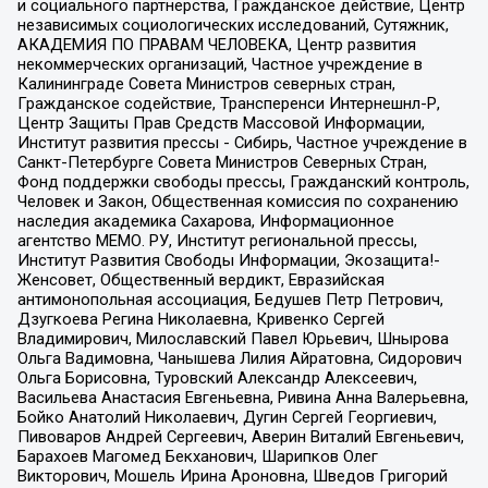
и социального партнерства, Гражданское действие, Центр
независимых социологических исследований, Сутяжник,
АКАДЕМИЯ ПО ПРАВАМ ЧЕЛОВЕКА, Центр развития
некоммерческих организаций, Частное учреждение в
Калининграде Совета Министров северных стран,
Гражданское содействие, Трансперенси Интернешнл-Р,
Центр Защиты Прав Средств Массовой Информации,
Институт развития прессы - Сибирь, Частное учреждение в
Санкт-Петербурге Совета Министров Северных Стран,
Фонд поддержки свободы прессы, Гражданский контроль,
Человек и Закон, Общественная комиссия по сохранению
наследия академика Сахарова, Информационное
агентство МЕМО. РУ, Институт региональной прессы,
Институт Развития Свободы Информации, Экозащита!-
Женсовет, Общественный вердикт, Евразийская
антимонопольная ассоциация, Бедушев Петр Петрович,
Дзугкоева Регина Николаевна, Кривенко Сергей
Владимирович, Милославский Павел Юрьевич, Шнырова
Ольга Вадимовна, Чанышева Лилия Айратовна, Сидорович
Ольга Борисовна, Туровский Александр Алексеевич,
Васильева Анастасия Евгеньевна, Ривина Анна Валерьевна,
Бойко Анатолий Николаевич, Дугин Сергей Георгиевич,
Пивоваров Андрей Сергеевич, Аверин Виталий Евгеньевич,
Барахоев Магомед Бекханович, Шарипков Олег
Викторович, Мошель Ирина Ароновна, Шведов Григорий