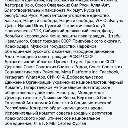
Автоград Крю, Союз Славянских Сил Руси, Алля-Аят,
Благотворительный пансионат Ак Умут, Русская
республика Русь, Арестантское уголовное единство,
Башкорт, Нация и свобода, Нация и свобода, W.H.С., Фалунь
Дафа, Иртыш Ultras, Русский Патриотический клуб-
Новокузнецк/РПК, Сибирский державный союз, Фонд
борьбы с коррупцией, Фонд защиты прав граждан, Штабы
Навального, Совет граждан СССР Прикубанского округа г.
Краснодара, Мужское государство, Народное
объединение русского движения, Народное движение
Адат, Народный совет граждан РСФСР СССР
Архангельской области, Проект Штурм, Граждане СССР,
Держава Союз Советских Светлых Родов, Совет Советских
Социалистических Районов, Meta Platforms Inc, Facebook,
Instagram, WhatsApp, СИЧ-С14, Добровольческое
Движение Организации украинских националистов, Черный
Комитет, Татарстанское Региональное Всетатарское
общественное движение, Невоград, Молодежное
Демократическое Движение Весна, Верховный Совет
Татарской Автономной Советской Социалистической
Республики, Конгресс ойрат-калмыцкого народа,
Исполнительный комитет совета народных депутатов
Красноярского края, Этническое национальное
объединение, ЛГБТ, Я.МЫ Сергей Фургал