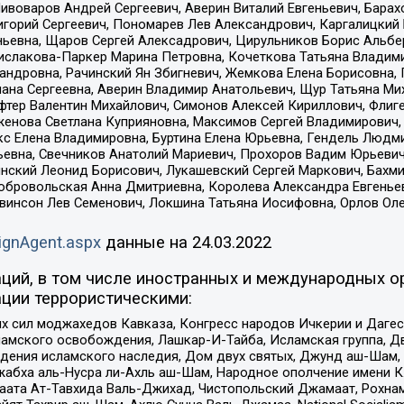
Пивоваров Андрей Сергеевич, Аверин Виталий Евгеньевич, Бара
горий Сергеевич, Пономарев Лев Александрович, Каргалицкий 
ньевна, Щаров Сергей Алексадрович, Цирульников Борис Альбер
ислакова-Паркер Марина Петровна, Кочеткова Татьяна Владими
сандровна, Рачинский Ян Збигневич, Жемкова Елена Борисовна,
лана Сергеевна, Аверин Владимир Анатольевич, Щур Татьяна М
фтер Валентин Михайлович, Симонов Алексей Кириллович, Флиг
женова Светлана Куприяновна, Максимов Сергей Владимирович, 
кс Елена Владимировна, Буртина Елена Юрьевна, Гендель Людм
евна, Свечников Анатолий Мариевич, Прохоров Вадим Юрьевич
инский Леонид Борисович, Лукашевский Сергей Маркович, Бахм
Добровольская Анна Дмитриевна, Королева Александра Евгенье
евинсон Лев Семенович, Локшина Татьяна Иосифовна, Орлов Ол
ignAgent.aspx
данные на
24.03.2022
ций, в том числе иностранных и международных ор
ции террористическими:
ил моджахедов Кавказа, Конгресс народов Ичкерии и Дагеста
ламского освобождения, Лашкар-И-Тайба, Исламская группа, Дв
ения исламского наследия, Дом двух святых, Джунд аш-Шам, 
жабха аль-Нусра ли-Ахль аш-Шам, Народное ополчение имени К.
ата Ат-Тавхида Валь-Джихад, Чистопольский Джамаат, Рохнам