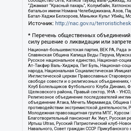
сообщество Сеть, Катиба Таухид валь-Джихад, Хай
“Джамаат “Красный пахарь”, Колумбайн, Хатлонск
батальон имени Номана Челебиджихана, Азов, Па
Батал-Хаджи Белхороев, Маньяки Культ Убийц, М
Источник:
http://nac.gov.ru/terroristichesk
* Перечень общественных объединений 
силу решение о ликвидации или запрете
Национал-большевистская партия, ВЕК РА, Рада 
Славянская Община Капища Веды Перуна, Мужская
Русское национальное единство, Национал-социа
Ат-Такфир Валь-Хиджра, Пит Буль, Национал-соц
народа, Национальная Социалистическая Инициат
Инглистической церкви Православных Староверов
свободе совести и о религиозных объединениях,
Клуб Болельщиков Футбольного Клуба Динамо, Фа
Щелковского района, Правый сектор, УНА - УНСО, У
Религиозное объединение последователей инглии
объединение Атака, Мечеть Мирмамеда, Община К
противодействии экстремистской деятельности, 
Молодежная правозащитная группа МПГ, Курсом П
Благотворительный пансионат Ак Умут, Русская ре
Иртыш Ultras, Русский Патриотический клуб-Нов
Навального, Совет граждан СССР Прикубанского 