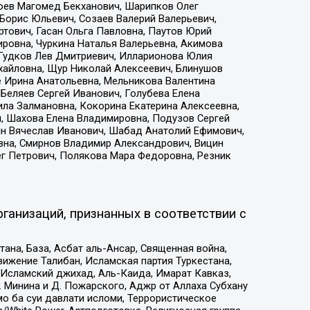
хоев Магомед Бекханович, Шарипков Олег
Борис Юльевич, Созаев Валерий Валерьевич,
тович, Гасан Ольга Павловна, Паутов Юрий
ровна, Чуркина Наталья Валерьевна, Акимова
 Гудков Лев Дмитриевич, Илларионова Юлия
ихайловна, Щур Николай Алексеевич, Блинушов
е Ирина Анатольевна, Мельникова Валентина
Беляев Сергей Иванович, Голубева Елена
ила Залмановна, Кокорина Екатерина Алексеевна,
, Шахова Елена Владимировна, Подузов Сергей
ин Вячеслав Иванович, Шабад Анатолий Ефимович,
вна, Смирнов Владимир Александрович, Вицин
ег Петрович, Полякова Мара Федоровна, Резник
ганизаций, признанных в соответствии с
на, База, Асбат аль-Ансар, Священная война,
ижение Талибан, Исламская партия Туркестана,
Исламский джихад, Аль-Каида, Имарат Кавказ,
 Минина и Д. Пожарского, Аджр от Аллаха Субхану
о ба суи давлати исломи, Террористическое