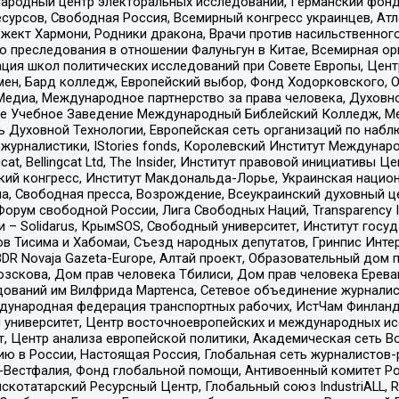
родный центр электоральных исследований, Германский фонд
рсов, Свободная Россия, Всемирный конгресс украинцев, Атла
ект Хармони, Родники дракона, Врачи против насильственного
ию преследования в отношении Фалуньгун в Китае, Всемирная о
ация школ политических исследований при Совете Европы, Цен
мен, Бард колледж, Европейский выбор, Фонд Ходорковского,
едиа, Международное партнерство за права человека, Духовно
ое Учебное Заведение Международный Библейский Колледж, М
ь Духовной Технологии, Европейская сеть организаций по наб
урналистики, IStories fonds, Королевский Институт Между
gcat, Bellingcat Ltd, The Insider, Институт правовой инициатив
инский конгресс, Институт Макдональда-Лорье, Украинская нац
, Свободная пресса, Возрождение, Всеукраинский духовный цен
орум свободной России, Лига Свободных Наций, Transparеncy I
– Solidarus, КрымSOS, Свободный университет, Институт госу
в Тисима и Хабомаи, Съезд народных депутатов, Гринпис Инте
DR Novaja Gazeta-Europe, Алтай проект, Образовательный дом 
зскова, Дом прав человека Тбилиси, Дом прав человека Ерева
едований им Вилфрида Мартенса, Сетевое объединение журнали
Международная федерация транспортных рабочих, ИстЧам Финлан
й университет, Центр восточноевропейских и международных и
, Центр анализа европейской политики, Академическая сеть Во
ю в России, Настоящая Россия, Глобальная сеть журналистов
естфалия, Фонд глобальной помощи, Антивоенный комитет России,
татарский Ресурсный Центр, Глобальный союз IndustriALL, Russi