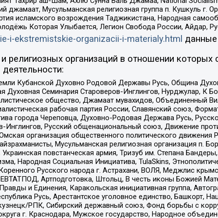
ят Тахрир аш-Шам, Ахлю Сунна Валь Джамаа, National Socialism
ий джамаат, Мусульманская религиозная группа п. Кушкуль г. 
ртия исламского возрождения Таджикистана, Народная самооб
олодёжь Которая Улыбается, Легион Свобода России, Айдар, Р
ie-i-ekstremistskie-organizacii-i-materialy.html
данные
и религиозных организаций в отношении которых 
 деятельности:
земли Кубанской Духовно Родовой Державы Русь, Община Духо
 Духовная Семинария Староверов-Инглингов, Нурджулар, К Бо
листическое общество, Джамаат мувахидов, Объединенный Вил
иалистическая рабочая партия России, Славянский союз, Форма
ива города Череповца, Духовно-Родовая Держава Русь, Русск
-Инглингов, Русский общенациональный союз, Движение против
 Омская организация общественного политического движения Р
йзрахманисты, Мусульманская религиозная организация п. Бо
краинская повстанческая армия, Тризуб им. Степана Бандеры, Бр
зма, Народная Социальная Инициатива, TulaSkins, Этнополитич
оренного Русского народа г. Астрахани, ВОЛЯ, Меджлис крымс
РЕВТАТПОД, Артподготовка, Штольц, В честь иконы Божией Мате
равды и Единения, Каракольская инициативная группа, Автогра
спублика Русь, Арестантское уголовное единство, Башкорт, Наци
окузнецк/РПК, Сибирский державный союз, Фонд борьбы с кор
округа г. Краснодара, Мужское государство, Народное объедин