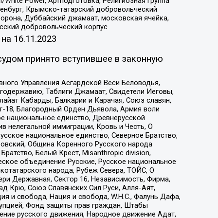
/White Power, Артподготовка, Религиозная группа
Оренбург, Крымско-татарский добровольческий
орона, Дуббайский джамаат, московская ячейка,
усский добровольческий корпус
 на
16.11.2023
судом принято вступившее в законную
вного Управления Асгардской Веси Беловодья,
годержавию, Таблиги Джамаат, Свидетели Иеговы,
айат Кабарды, Балкарии и Карачая, Союз славян,
т-18, Благородный Орден Дьявола, Армия воли
ое национальное единство, Древнерусской
 нелегальной иммиграции, Кровь и Честь, О
усское национальное единство, Северное Братство,
ровский, Община Коренного Русского народа
атство, Белый Крест, Misanthropic division,
еское объединение Русские, Русское национальное
котатарского народа, Рубеж Севера, ТОЙС, О
ри Державная, Сектор 16, Независимость, Фирма,
д Крю, Союз Славянских Сил Руси, Алля-Аят,
я и свобода, Нация и свобода, W.H.С., Фалунь Дафа,
рупцией, Фонд защиты прав граждан, Штабы
ение русского движения, Народное движение Адат,