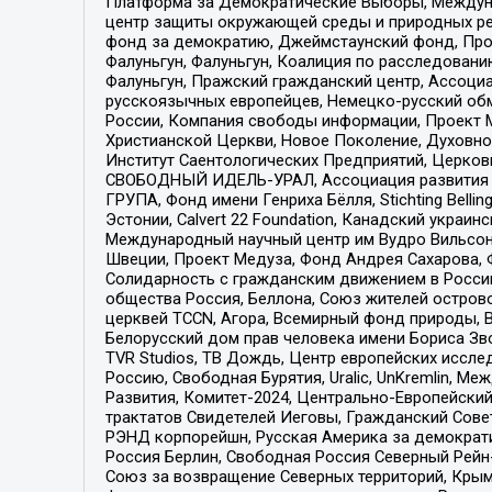
Платформа за Демократические Выборы, Междуна
центр защиты окружающей среды и природных ресу
фонд за демократию, Джеймстаунский фонд, Прож
Фалуньгун, Фалуньгун, Коалиция по расследован
Фалуньгун, Пражский гражданский центр, Ассоци
русскоязычных европейцев, Немецко-русский об
России, Компания свободы информации, Проект М
Христианской Церкви, Новое Поколение, Духовн
Институт Саентологических Предприятий, Церков
СВОБОДНЫЙ ИДЕЛЬ-УРАЛ, Ассоциация развития ж
ГРУПА, Фонд имени Генриха Бёлля, Stichting Bellin
Эстонии, Calvert 22 Foundation, Канадский укра
Международный научный центр им Вудро Вильсона
Швеции, Проект Медуза, Фонд Андрея Сахарова, Ф
Солидарность с гражданским движением в России 
общества Россия, Беллона, Союз жителей острово
церквей TCCN, Агора, Всемирный фонд природы, B
Белорусский дом прав человека имени Бориса Зво
TVR Studios, ТВ Дождь, Центр европейских иссл
Россию, Свободная Бурятия, Uralic, UnKremlin, 
Развития, Комитет-2024, Центрально-Европейски
трактатов Свидетелей Иеговы, Гражданский Совет
РЭНД корпорейшн, Русская Америка за демократи
Россия Берлин, Свободная Россия Северный Рейн-В
Союз за возвращение Северных территорий, Крымско