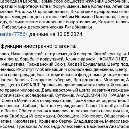
 Свободная Европа, Германское общество изучения Восточной 
и и миротворчества, Форум имени Льва Копелева, American Counci
ое движение Антальи, Открытый диалог, Школа международных отн
Школа международных отношений им Нормана Патерсона, Центр
ду, Феминистское антивоенное сопротивление, Комитет независ
а, Либерально-демократическая Лига Украины
uments/7756/
данные на
13.05.2024
функции иностранного агента:
раво, Нижегородский центр немецкой и европейской культуры,
тики, Фонд борьбы с коррупцией, Альянс врачей, НАСИЛИЮ.НЕТ,
я инициатива, Гражданский Союз, Хасдей Ерушалаим, Центр по
юченных, Институт глобализации и социальных движений, Цент
ты прав граждан, Благотворительный фонд помощи осужденным
а, Проект Апрель, Самарская губерния, Эра здоровья, Мемориал
ера, Центр СИБАЛЬТ, Уральская правозащитная группа, Женщины
по правам человека, Дальневосточный центр развития гражданс
ологических исследований, Сутяжник, АКАДЕМИЯ ПО ПРАВАМ Ч
е Совета Министров северных стран, Гражданское содействие,
я прессы - Сибирь, Частное учреждение в Санкт-Петербурге С
 и Закон, Общественная комиссия по сохранению наследия ак
звития Свободы Информации, Экозащита!-Женсовет, Общественн
Регина Николаевна, Кривенко Сергей Владимирович, Милославс
совна, Туровский Александр Алексеевич, Васильева Анастасия