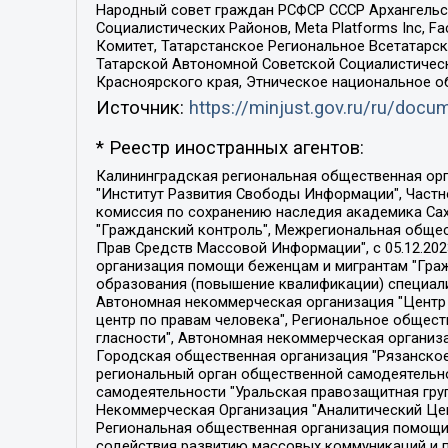
Народный совет граждан РСФСР СССР Архангельск
Социалистических Районов, Meta Platforms Inc, 
Комитет, Татарстанское Региональное Всетатар
Татарской Автономной Советской Социалистическ
Красноярского края, Этническое национальное о
Источник:
https://minjust.gov.ru/ru/doc
* Реестр иностранных агентов:
Калининградская региональная общественная организация "Экозащита!-Женсовет", Фонд содействия защите прав и свобод граждан "Общественный вердикт", Фонд "Институт Развития Свободы Информации", Частное учреждение "Информационное агентство МЕМО. РУ", Региональная общественная организация "Общественная комиссия по сохранению наследия академика Сахарова", Фонд поддержки свободы прессы, Санкт-Петербургская общественная правозащитная организация "Гражданский контроль", Межрегиональная общественная организация "Информационно-просветительский центр "Мемориал", Региональный Фонд "Центр Защиты Прав Средств Массовой Информации", с 05.12.2023 Фонд "Центр Защиты Прав Средств массовой информации", Региональная общественная благотворительная организация помощи беженцам и мигрантам "Гражданское содействие", Негосударственное образовательное учреждение дополнительного профессионального образования (повышение квалификации) специалистов "АКАДЕМИЯ ПО ПРАВАМ ЧЕЛОВЕКА", Свердловская региональная общественная организация "Сутяжник", Автономная некоммерческая организация "Центр независимых социологических исследований", Союз общественных объединений "Российский исследовательский центр по правам человека", Региональное общественное учреждение научно-информационный центр "МЕМОРИАЛ", Некоммерческая организация "Фонд защиты гласности", Автономная некоммерческая организация "Институт прав человека", Городская общественная организация "Екатеринбургское общество "МЕМОРИАЛ", Городская общественная организация "Рязанское историко-просветительское и правозащитное общество "Мемориал" (Рязанский Мемориал), Челябинский региональный орган общественной самодеятельности – женское общественное объединение "Женщины Евразии", Челябинский региональный орган общественной самодеятельности "Уральская правозащитная группа", Фонд содействия защите здоровья и социальной справедливости имени Андрея Рылькова, Автономная Некоммерческая Организация "Аналитический Центр Юрия Левады", Автономная некоммерческая организация социальной поддержки населения "Проект Апрель", Региональная общественная организация помощи женщинам и детям, находящимся в кризисной ситуации "Информационно-методический центр "Анна", Фонд содействия развитию массовых коммуникаций и правовому просвещению "Так-так-Так", Фонд содействия устойчивому развитию "Серебряная тайга", Свердловский региональный общественный фонд социальных проектов "Новое время", "Idel.Реалии", Кавказ.Реалии, Крым.Реалии, Телеканал Настоящее Время, Татаро-башкирская служба Радио Свобода (Azatliq Radiosi), Радио Свободная Европа/Радио Свобода (PCE/PC), "Сибирь.Реалии", "Фактограф", Благотворительный фонд помощи осужденным и их семьям, Автономная некоммерческая организация "Институт глобализации и социальных движений", Фонд "В защиту прав заключенных", Частное учреждение "Центр поддержки и содействия развитию средств массовой информации", Пензенский региональный общественный благотворительный фонд "Гражданский союз", "Север.Реалии", Некоммерческая организация Фонд "Правовая инициатива", 