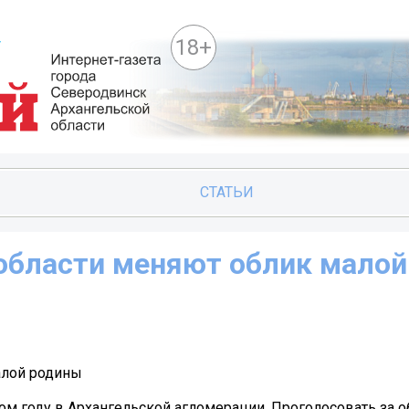
18+
СТАТЬИ
области меняют облик малой
алой родины
ом году в Архангельской агломерации. Проголосовать за о