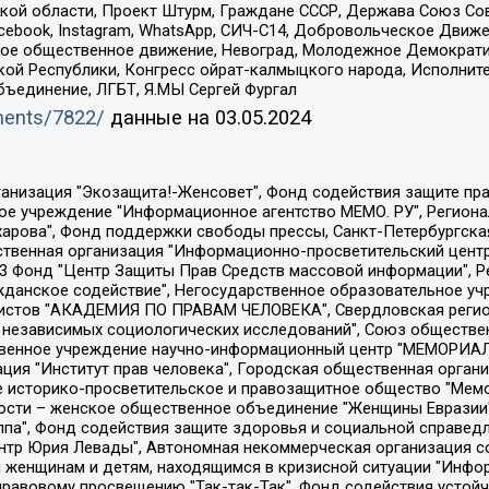
ой области, Проект Штурм, Граждане СССР, Держава Союз Сов
Facebook, Instagram, WhatsApp, СИЧ-С14, Добровольческое Движ
ское общественное движение, Невоград, Молодежное Демократ
ой Республики, Конгресс ойрат-калмыцкого народа, Исполнит
бъединение, ЛГБТ, Я.МЫ Сергей Фургал
uments/7822/
данные на
03.05.2024
Общество с ограниченной ответственностью "Радио Свободная Европа/Радио Свобода", Чешское информационное агентство "MEDIUM-ORIENT", Красноярская региональная общественная организация "Мы против СПИДа", Камалягин Денис Николаевич, Маркелов Сергей Евгеньевич, Пономарев Лев Александрович, Савицкая Людмила Алексеевна, Автономная некоммерческая организация "Центр по работе с проблемой насилия "НАСИЛИЮ.НЕТ", Межрегиональный профессиональный союз работников здравоохранения "Альянс врачей", Юридическое лицо, зарегистрированное в Латвийской Республике, SIA "Medusa Project" (регистрационный номер 40103797863, дата регистрации 10.06.2014), Некоммерческая организация "Фонд по борьбе с коррупцией", Автономная некоммерческая организация "Институт права и публичной политики", Баданин Роман Сергеевич, Гликин Максим Александрович, Железнова Мария Михайловна, Лукьянова Юлия Сергеевна, Маетная Елизавета Витальевна, Маняхин Петр Борисович, Чуракова Ольга Владимировна, Ярош Юлия Петровна, Юридическое лицо "The Insider SIA", зарегистрированное в Риге, Латвийская Республика (дата регистрации 26.06.2015), являющееся администратором доменного имени интернет-издания "The Insider SIA", https://theins.ru, Постернак Алексей Евгеньевич, Рубин Михаил Аркадьевич, Анин Роман Александрович, Юридическое лицо Istories fonds, зарегистрированное в Латвийской Республике (регистрационный номер 50008295751, дата регистрации 24.02.2020), Великовский Дмитрий Александрович, Долинина Ирина Николаевна, Мароховская Алеся Алексеевна, Шлейнов Роман Юрьевич, Шмагун Олеся Валентиновна, Общество с ограниченной ответственностью "Альтаир 2021", Общество с ограниченной ответственностью "Вега 2021", Общество с ограниченной ответственностью "Главный редактор 2021", Общество с ограниченной ответственностью "Ромашки монолит", Важенков Артем Валерьевич, Ивановская областная общественная организация "Центр гендерных исследований", Гурман Юрий Альбертович, Медиапроект "ОВД-Инфо", Егоров Владимир Владимирович, Жилинский Владимир Александрович, Общество с ограниченной ответственностью "ЗП", Иванова София Юрьевна, Карезина Инна Павловна, Кильтау Екатерина Викторовна, Петров Алексей Викторович, Пискунов Сергей Евгеньевич, Смирнов Сергей Сергеевич, Тихонов Михаил Сергеевич, Общество с ограниченной ответственностью "ЖУРНАЛИСТ-ИНОСТРАННЫЙ АГЕНТ", Арапова Галина Юрьевна, Вольтская Татьяна Анатольевна, Американская компания "Mason G.E.S. Anonymous Foundation" (США), являющаяся владельцем интернет-издания https://mnews.world/, Компания "Stichting Bellingcat", зарегистрированная в Нидерландах (дата регистрации 11.07.2018), Захаров Андрей Вячеславович, Клепиковская Екатерина Дмитриевна, Общество с ограниченной ответственностью "МЕМО", Перл Роман Александрович, Симонов Евгений Алексеевич, Соловьева Елена Анатольевна, Сотников Даниил Владимирович, Сурначева Елизавета Дмитриевна, Автономная некоммерческая организация по защите прав человека и информированию населения "Якутия – Наше Мнение", Общество с ограниченной ответственностью "Москоу диджитал медиа", с 26.01.2023 Общество с ограниченной ответственностью "Чайка Белые сады", Ветошкина Валерия Валерьевна, Заговора Максим Александрович, Межрегиональное общественное движение "Российская ЛГБТ - сеть", Оленичев Максим Владимирович, Павлов Иван Юрьевич, Скворцова Елена Сергеевна, Общество с ограниченной ответственностью "Как бы инагент", Кочетков Игорь Викторович, Общество с ограниченной ответственностью "Честные выборы", Еланчик Олег Александрович, Общество с ограниченной ответственностью "Нобелевский призыв", Гималова Регина Эмилевна, Григорьев Андрей Валерьевич, Григорьева Алина Александровна, Ассоциация по содействию защите прав призывников, альтернативнослужащих и военнослужащих "Правозащитная группа "Гражданин.Армия.Право", Хисамова Регина Фаритовна, Автономная некоммерческая организация по реализа