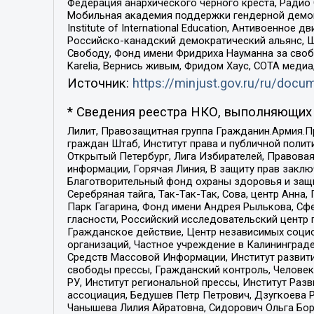
Федерация анархического черного креста, Радио
Мобильная академия поддержки гендерной демократи
Institute of International Education, Антивоенн
Российско-канадский демократический альянс, 
Свободу, Фонд имени Фридриха Науманна за свобо
Karelia, Вернись живым, Фридом Хаус, СОТА меди
Источник:
https://minjust.gov.ru/ru/doc
* Сведения реестра НКО, выполняющих 
Лилит, Правозащитная группа Гражданин.Армия.П
граждан Штаб, Институт права и публичной поли
Открытый Петербург, Лига Избирателей, Правова
информации, Горячая Линия, В защиту прав закл
Благотворительный фонд охраны здоровья и защи
Серебряная тайга, Так-Так-Так, Сова, центр Анн
Парк Гагарина, Фонд имени Андрея Рылькова, Сф
гласности, Российский исследовательский центр 
Гражданское действие, Центр независимых соци
организаций, Частное учреждение в Калининград
Средств Массовой Информации, Институт развити
свободы прессы, Гражданский контроль, Человек
РУ, Институт региональной прессы, Институт Ра
ассоциация, Бедушев Петр Петрович, Дзугкоева 
Чанышева Лилия Айратовна, Сидорович Ольга Бори