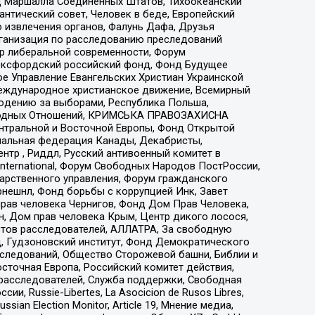
 Маршалла Соединенных Штатов, Тихоокеанский
нтический совет, Человек в беде, Европейский
 извлечения органов, Фалунь Дафа, Друзья
рганизация по расследованию преследований
тр либеральной современности, Форум
 Оксфордский российский фонд, Фонд Будущее
е Управление Евангельских Христиан Украинской
еждународное христианское движение, Всемирный
людению за выборами, Республика Польша,
народных Отношений, КРИМСЬКА ПРАВОЗАХИСНА
ы Центральной и Восточной Европы, Фонд Открытой
иональная федерация Канады, Декабристы,
тр , Риддл, Русский антивоенный комитет в
nternational, Форум Свободных Народов ПостРоссии,
дарственного управления, Форум гражданского
рнешнл, Фонд борьбы с коррупцией Инк, Завет
прав человека Чернигов, Фонд Дом Прав Человека,
н, Дом прав человека Крым, Центр дикого лосося,
стов расследователей, АЛЛАТРА, За свободную
д, Гудзоновский институт, Фонд Демократического
сследований, Общество Сторожевой башни, Библии и
сточная Европа, Российский комитет действия,
-расследователей, Служба поддержки, Свободная
 Russie-Libertes, La Asocicion de Rusos Libres,
an Election Monitor, Article 19, Мнение медиа,