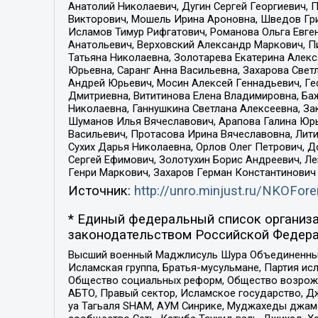
Анатолий Николаевич, Дугин Сергей Георгиевич, 
Викторович, Мошель Ирина Ароновна, Шведов Гри
Исламов Тимур Рифгатович, Романова Ольга Евге
Анатольевич, Верховский Александр Маркович, П
Татьяна Николаевна, Золотарева Екатерина Алек
Юрьевна, Саранг Анна Васильевна, Захарова Свет
Андрей Юрьевич, Мосин Алексей Геннадьевич, Ге
Дмитриевна, Вититинова Елена Владимировна, Ба
Николаевна, Ганнушкина Светлана Алексеевна, За
Шуманов Илья Вячеславович, Арапова Галина Юрь
Васильевич, Протасова Ирина Вячеславовна, Лит
Сухих Дарья Николаевна, Орлов Олег Петрович, 
Сергей Ефимович, Золотухин Борис Андреевич, Л
Генри Маркович, Захаров Герман Константинович
Источник:
http://unro.minjust.ru/NKOFore
* Единый федеральный список организа
законодательством Российской Федера
Высший военный Маджлисуль Шура Объединенных с
Исламская группа, Братья-мусульмане, Партия ис
Общество социальных реформ, Общество возрожд
АБТО, Правый сектор, Исламское государство, Д
уа Тагьаля SHAM, АУМ Синрике, Муджахеды джама