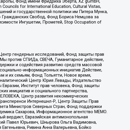
Европы, Фонд имени Фридриха Эберта, XZ gGmbH,
ls for International Education, Cultural Vistas,
ошений и государственной политики им Питера Мунка,
 Гражданских Свобод, Фонд Бориса Немцова за
имости Ингушетии, Прометей, Stop Occupation of
 Центр гендерных исследований, Фонд защиты прав
 Мы против СПИДа, СВЕЧА, Гуманитарное действие,
ддержки и содействия развитию средств массовой
р социально-информационных инициатив Действие,
 и их семьям, Фонд Тольятти, Новое время,
, Аналитический Центр Юрия Левады, Издательство
 Евразии, Институт прав человека, Фонд защиты
ких инициатив и социального партнерства,
ЕЛОВЕКА, Центр развития некоммерческих
 Трансперенси Интернешнл-Р, Центр Защиты Прав
овета Министров Северных Стран, Фонд поддержки
адемика Сахарова, Информационное агентство МЕМО.
ый вердикт, Евразийская антимонопольная
кий Павел Юрьевич, Шнырова Ольга Вадимовна,
 Евгеньевна, Ривина Анна Валерьевна, Бойко