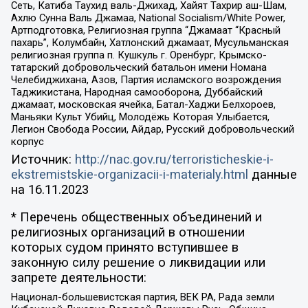
Сеть, Катиба Таухид валь-Джихад, Хайят Тахрир аш-Шам,
Ахлю Сунна Валь Джамаа, National Socialism/White Power,
Артподготовка, Религиозная группа “Джамаат “Красный
пахарь”, Колумбайн, Хатлонский джамаат, Мусульманская
религиозная группа п. Кушкуль г. Оренбург, Крымско-
татарский добровольческий батальон имени Номана
Челебиджихана, Азов, Партия исламского возрождения
Таджикистана, Народная самооборона, Дуббайский
джамаат, московская ячейка, Батал-Хаджи Белхороев,
Маньяки Культ Убийц, Молодёжь Которая Улыбается,
Легион Свобода России, Айдар, Русский добровольческий
корпус
Источник:
http://nac.gov.ru/terroristicheskie-i-
ekstremistskie-organizacii-i-materialy.html
данные
на
16.11.2023
* Перечень общественных объединений и
религиозных организаций в отношении
которых судом принято вступившее в
законную силу решение о ликвидации или
запрете деятельности:
Национал-большевистская партия, ВЕК РА, Рада земли