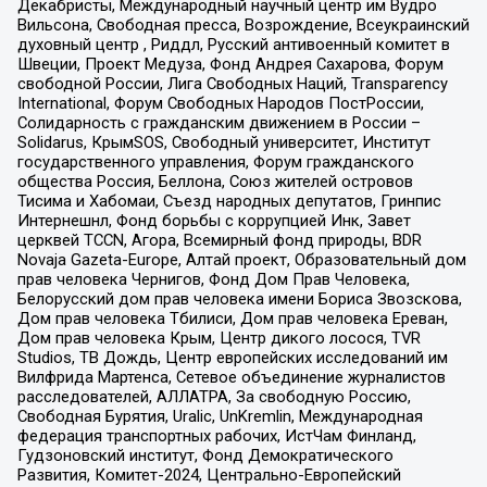
Декабристы, Международный научный центр им Вудро
Вильсона, Свободная пресса, Возрождение, Всеукраинский
духовный центр , Риддл, Русский антивоенный комитет в
Швеции, Проект Медуза, Фонд Андрея Сахарова, Форум
свободной России, Лига Свободных Наций, Transparеncy
International, Форум Свободных Народов ПостРоссии,
Солидарность с гражданским движением в России –
Solidarus, КрымSOS, Свободный университет, Институт
государственного управления, Форум гражданского
общества Россия, Беллона, Союз жителей островов
Тисима и Хабомаи, Съезд народных депутатов, Гринпис
Интернешнл, Фонд борьбы с коррупцией Инк, Завет
церквей TCCN, Агора, Всемирный фонд природы, BDR
Novaja Gazeta-Europe, Алтай проект, Образовательный дом
прав человека Чернигов, Фонд Дом Прав Человека,
Белорусский дом прав человека имени Бориса Звозскова,
Дом прав человека Тбилиси, Дом прав человека Ереван,
Дом прав человека Крым, Центр дикого лосося, TVR
Studios, ТВ Дождь, Центр европейских исследований им
Вилфрида Мартенса, Сетевое объединение журналистов
расследователей, АЛЛАТРА, За свободную Россию,
Свободная Бурятия, Uralic, UnKremlin, Международная
федерация транспортных рабочих, ИстЧам Финланд,
Гудзоновский институт, Фонд Демократического
Развития, Комитет-2024, Центрально-Европейский