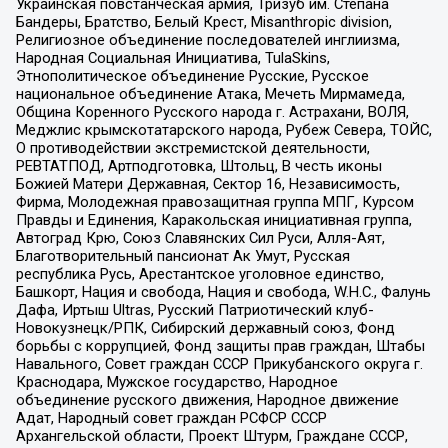
Украинская повстанческая армия, Тризуб им. Степана
Бандеры, Братство, Белый Крест, Misanthropic division,
Религиозное объединение последователей инглиизма,
Народная Социальная Инициатива, TulaSkins,
Этнополитическое объединение Русские, Русское
национальное объединение Атака, Мечеть Мирмамеда,
Община Коренного Русского народа г. Астрахани, ВОЛЯ,
Меджлис крымскотатарского народа, Рубеж Севера, ТОЙС,
О противодействии экстремистской деятельности,
РЕВТАТПОД, Артподготовка, Штольц, В честь иконы
Божией Матери Державная, Сектор 16, Независимость,
Фирма, Молодежная правозащитная группа МПГ, Курсом
Правды и Единения, Каракольская инициативная группа,
Автоград Крю, Союз Славянских Сил Руси, Алля-Аят,
Благотворительный пансионат Ак Умут, Русская
республика Русь, Арестантское уголовное единство,
Башкорт, Нация и свобода, Нация и свобода, W.H.С., Фалунь
Дафа, Иртыш Ultras, Русский Патриотический клуб-
Новокузнецк/РПК, Сибирский державный союз, Фонд
борьбы с коррупцией, Фонд защиты прав граждан, Штабы
Навального, Совет граждан СССР Прикубанского округа г.
Краснодара, Мужское государство, Народное
объединение русского движения, Народное движение
Адат, Народный совет граждан РСФСР СССР
Архангельской области, Проект Штурм, Граждане СССР,