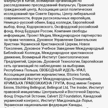
Фалуньгун в Китае, Всемирная организация по
расследованию преследований Фалуньгун, Пражский
гражданский центр, Ассоциация школ политических
исследований при Совете Европы, Центр либеральной
современности, Форум русскоязычных европейцев,
Немецко-русский обмен, Бард колледж, Европейский
выбор, Фонд Ходорковского, Оксфордский российский
фонд, Фонд Будущее России, Компания свободы
информации, Проект Медиа, Международное партнерство
за права человека, Духовное Управление Евангельских
Христиан Украинской Христианской Церкви, Новое
Поколение, Духовное Учебное Заведение Международный
Библейский Колледж, Международное христианское
движение, Всемирный Институт Саентологических
Предприятий, Церковь Духовной Технологии, Европейская
сеть организаций по наблюдению за выборами,
Республика Польша, СВОБОДНЫЙ ИДЕЛЬ-УРАЛ,
Ассоциация развития журналистики, IStories fonds,
Королевский Институт Международных Отношений,
КРИМСЬКА ПРАВОЗАХИСНА ГРУПА, Фонд имени Генриха
Бёлля, Stichting Bellingcat, Bellingcat Ltd, The Insider, Институт
правовой инициативы Центральной и Восточной Европы,
Фонд Открытой Эстонии, Calvert 22 Foundation, Канадский
украинский конгресс, Институт Макдональда-Лорье,
Украинская национальная федерация Канады,