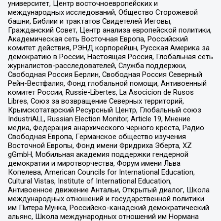
университет, Центр восточноевропейских и
международных исследований, Общество Сторожевой
башни, Библии и трактатов Свидетелей Иеговы,
Гражданский Совет, Центр анализа европейской политики,
Академическая сеть Восточная Европа, Российский
комитет действия, РЭНД корпорейшн, Русская Америка за
демократию в России, Настоящая Россия, Глобальная сеть
журналистов-расследователей, Служба поддержки,
Свободная Россия Берлин, Свободная Россия Северный
Рейн-Вестфалия, Фонд глобальной помощи, Антивоенный
комитет России, Russie-Libertes, La Asocicion de Rusos
Libres, Союз за возвращение Северных территорий,
Крымскотатарский Ресурсный Центр, Глобальный союз
IndustriALL, Russian Election Monitor, Article 19, Мнение
медиа, Федерация анархического черного креста, Радио
Свободная Европа, Германское общество изучения
Восточной Европы, Фонд имени Фридриха Эберта, XZ
gGmbH, Мобильная академия поддержки гендерной
демократии и миротворчества, Форум имени Льва
Копелева, American Councils for International Education,
Cultural Vistas, Institute of International Education,
Антивоенное движение Антальи, Открытый диалог, Школа
международных отношений и государственной политики
им Питера Мунка, Российско-канадский демократический
альянс, Школа международных отношений им Нормана