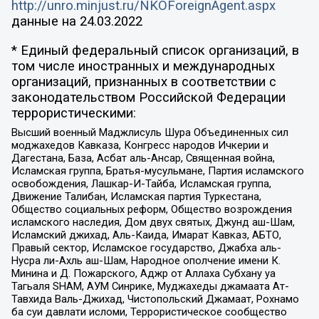
http://unro.minjust.ru/NKOForeignAgent.aspx
данные на
24.03.2022
* Единый федеральный список организаций, в
том числе иностранных и международных
организаций, признанных в соответствии с
законодательством Российской Федерации
террористическими:
Высший военный Маджлисуль Шура Объединенных сил
моджахедов Кавказа, Конгресс народов Ичкерии и
Дагестана, База, Асбат аль-Ансар, Священная война,
Исламская группа, Братья-мусульмане, Партия исламского
освобождения, Лашкар-И-Тайба, Исламская группа,
Движение Талибан, Исламская партия Туркестана,
Общество социальных реформ, Общество возрождения
исламского наследия, Дом двух святых, Джунд аш-Шам,
Исламский джихад, Аль-Каида, Имарат Кавказ, АБТО,
Правый сектор, Исламское государство, Джабха аль-
Нусра ли-Ахль аш-Шам, Народное ополчение имени К.
Минина и Д. Пожарского, Аджр от Аллаха Субхану уа
Тагьаля SHAM, АУМ Синрике, Муджахеды джамаата Ат-
Тавхида Валь-Джихад, Чистопольский Джамаат, Рохнамо
ба суи давлати исломи, Террористическое сообщество