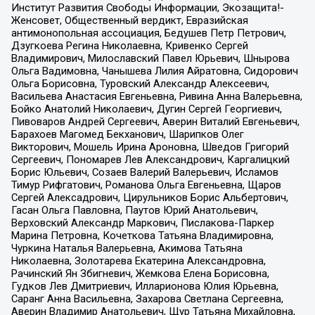
Институт Развития Свободы Информации, Экозащита!-
Женсовет, Общественный вердикт, Евразийская
антимонопольная ассоциация, Бедушев Петр Петрович,
Дзугкоева Регина Николаевна, Кривенко Сергей
Владимирович, Милославский Павел Юрьевич, Шнырова
Ольга Вадимовна, Чанышева Лилия Айратовна, Сидорович
Ольга Борисовна, Туровский Александр Алексеевич,
Васильева Анастасия Евгеньевна, Ривина Анна Валерьевна,
Бойко Анатолий Николаевич, Дугин Сергей Георгиевич,
Пивоваров Андрей Сергеевич, Аверин Виталий Евгеньевич,
Барахоев Магомед Бекханович, Шарипков Олег
Викторович, Мошель Ирина Ароновна, Шведов Григорий
Сергеевич, Пономарев Лев Александрович, Каргалицкий
Борис Юльевич, Созаев Валерий Валерьевич, Исламов
Тимур Рифгатович, Романова Ольга Евгеньевна, Щаров
Сергей Алексадрович, Цирульников Борис Альбертович,
Гасан Ольга Павловна, Паутов Юрий Анатольевич,
Верховский Александр Маркович, Пислакова-Паркер
Марина Петровна, Кочеткова Татьяна Владимировна,
Чуркина Наталья Валерьевна, Акимова Татьяна
Николаевна, Золотарева Екатерина Александровна,
Рачинский Ян Збигневич, Жемкова Елена Борисовна,
Гудков Лев Дмитриевич, Илларионова Юлия Юрьевна,
Саранг Анна Васильевна, Захарова Светлана Сергеевна,
Аверин Владимир Анатольевич, Щур Татьяна Михайловна,