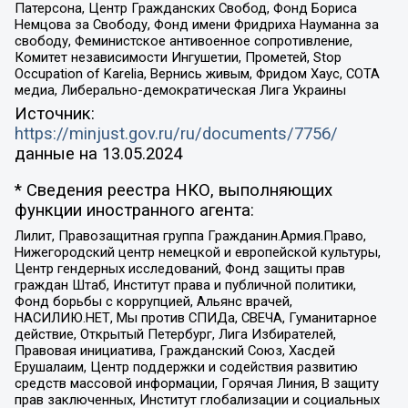
Патерсона, Центр Гражданских Свобод, Фонд Бориса
Немцова за Свободу, Фонд имени Фридриха Науманна за
свободу, Феминистское антивоенное сопротивление,
Комитет независимости Ингушетии, Прометей, Stop
Occupation of Karelia, Вернись живым, Фридом Хаус, СОТА
медиа, Либерально-демократическая Лига Украины
Источник:
https://minjust.gov.ru/ru/documents/7756/
данные на
13.05.2024
* Сведения реестра НКО, выполняющих
функции иностранного агента:
Лилит, Правозащитная группа Гражданин.Армия.Право,
Нижегородский центр немецкой и европейской культуры,
Центр гендерных исследований, Фонд защиты прав
граждан Штаб, Институт права и публичной политики,
Фонд борьбы с коррупцией, Альянс врачей,
НАСИЛИЮ.НЕТ, Мы против СПИДа, СВЕЧА, Гуманитарное
действие, Открытый Петербург, Лига Избирателей,
Правовая инициатива, Гражданский Союз, Хасдей
Ерушалаим, Центр поддержки и содействия развитию
средств массовой информации, Горячая Линия, В защиту
прав заключенных, Институт глобализации и социальных