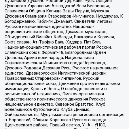
Кубанской Духовно Родовой Державы Русь, Община
Духовного Управления Асгардской Веси Беловодья,
Славянская Община Капища Веды Перуна, Мужская
Духовная Семинария Староверов-Инглингов, Нурджулар, К
Богодержавию, Таблиги Джамаат, Свидетели Иеговы,
Русское национальное единство, Национал-
социалистическое общество, Джамаат мувахидов,
Объединенный Вилайат Кабарды, Балкарии и Карачая,
Союз славян, Ат-Такфир Валь-Хиджра, Пит Буль,
Национал-социалистическая рабочая партия России,
Славянский союз, Формат-18, Благородный Орден
Дьявола, Армия воли народа, Национальная
Социалистическая Инициатива города Череповца,
Духовно-Родовая Держава Русь, Русское национальное
единство, Древнерусской Инглистической церкви
Православных Староверов-Инглингов, Русский
общенациональный союз, Движение против нелегальной
иммиграции, Кровь и Честь, О свободе совести и о
религиозных объединениях, Омская организация
общественного политического движения Русское
национальное единство, Северное Братство, Клуб
Болельщиков Футбольного Клуба Динамо,
Файзрахманисты, Мусульманская религиозная организация
п. Боровский, Община Коренного Русского народа
Щелковского района, Правый сектор, УНА - УНСО,