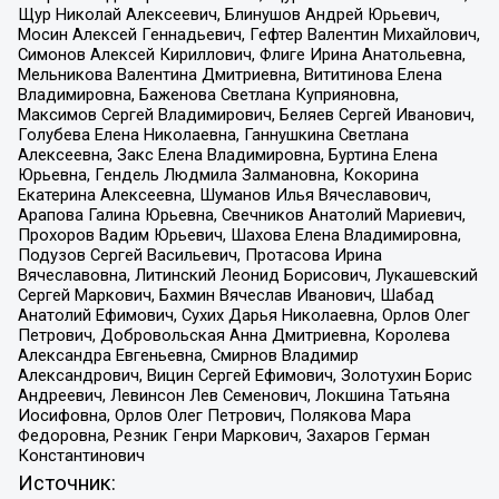
Щур Николай Алексеевич, Блинушов Андрей Юрьевич,
Мосин Алексей Геннадьевич, Гефтер Валентин Михайлович,
Симонов Алексей Кириллович, Флиге Ирина Анатольевна,
Мельникова Валентина Дмитриевна, Вититинова Елена
Владимировна, Баженова Светлана Куприяновна,
Максимов Сергей Владимирович, Беляев Сергей Иванович,
Голубева Елена Николаевна, Ганнушкина Светлана
Алексеевна, Закс Елена Владимировна, Буртина Елена
Юрьевна, Гендель Людмила Залмановна, Кокорина
Екатерина Алексеевна, Шуманов Илья Вячеславович,
Арапова Галина Юрьевна, Свечников Анатолий Мариевич,
Прохоров Вадим Юрьевич, Шахова Елена Владимировна,
Подузов Сергей Васильевич, Протасова Ирина
Вячеславовна, Литинский Леонид Борисович, Лукашевский
Сергей Маркович, Бахмин Вячеслав Иванович, Шабад
Анатолий Ефимович, Сухих Дарья Николаевна, Орлов Олег
Петрович, Добровольская Анна Дмитриевна, Королева
Александра Евгеньевна, Смирнов Владимир
Александрович, Вицин Сергей Ефимович, Золотухин Борис
Андреевич, Левинсон Лев Семенович, Локшина Татьяна
Иосифовна, Орлов Олег Петрович, Полякова Мара
Федоровна, Резник Генри Маркович, Захаров Герман
Константинович
Источник: