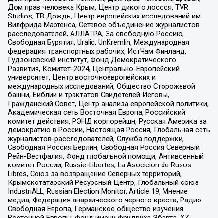
Дом прав человека Крым, Центр дикого лосося, TVR
Studios, ТВ Дождь, Центр европейских исследований им
Вилфрида Мартенса, Сетевое объединение журналистов
расследователей, АЛЛАТРА, За свободную Россию,
Свободная Бурятия, Uralic, UnKremlin, Международная
федерация транспортных рабочих, ИстЧам Финланд,
Гудзоновский институт, Фонд Демократического
Развития, Комитет-2024, Центрально-Европейский
университет, Центр восточноевропейских и
международных исследований, Общество Сторожевой
башни, Библии и трактатов Свидетелей Иеговы,
Гражданский Совет, Центр анализа европейской политики,
Академическая сеть Восточная Европа, Российский
комитет действия, РЭНД корпорейшн, Русская Америка за
демократию в России, Настоящая Россия, Глобальная сеть
журналистов-расследователей, Служба поддержки,
Свободная Россия Берлин, Свободная Россия Северный
Рейн-Вестфалия, Фонд глобальной помощи, Антивоенный
комитет России, Russie-Libertes, La Asocicion de Rusos
Libres, Союз за возвращение Северных территорий,
Крымскотатарский Ресурсный Центр, Глобальный союз
IndustriALL, Russian Election Monitor, Article 19, Мнение
медиа, Федерация анархического черного креста, Радио
Свободная Европа, Германское общество изучения
Восточной Европы, Фонд имени Фридриха Эберта, XZ