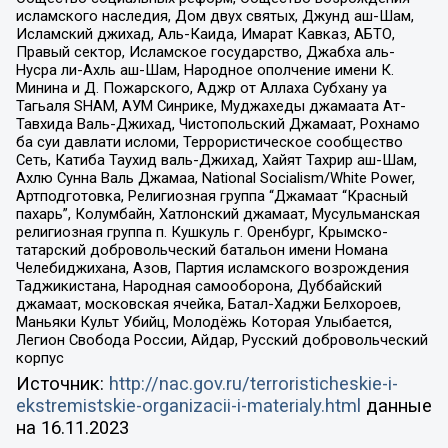
исламского наследия, Дом двух святых, Джунд аш-Шам,
Исламский джихад, Аль-Каида, Имарат Кавказ, АБТО,
Правый сектор, Исламское государство, Джабха аль-
Нусра ли-Ахль аш-Шам, Народное ополчение имени К.
Минина и Д. Пожарского, Аджр от Аллаха Субхану уа
Тагьаля SHAM, АУМ Синрике, Муджахеды джамаата Ат-
Тавхида Валь-Джихад, Чистопольский Джамаат, Рохнамо
ба суи давлати исломи, Террористическое сообщество
Сеть, Катиба Таухид валь-Джихад, Хайят Тахрир аш-Шам,
Ахлю Сунна Валь Джамаа, National Socialism/White Power,
Артподготовка, Религиозная группа “Джамаат “Красный
пахарь”, Колумбайн, Хатлонский джамаат, Мусульманская
религиозная группа п. Кушкуль г. Оренбург, Крымско-
татарский добровольческий батальон имени Номана
Челебиджихана, Азов, Партия исламского возрождения
Таджикистана, Народная самооборона, Дуббайский
джамаат, московская ячейка, Батал-Хаджи Белхороев,
Маньяки Культ Убийц, Молодёжь Которая Улыбается,
Легион Свобода России, Айдар, Русский добровольческий
корпус
Источник:
http://nac.gov.ru/terroristicheskie-i-
ekstremistskie-organizacii-i-materialy.html
данные
на
16.11.2023