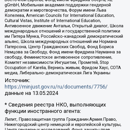
gGmbH, Мобильная академия поддержки гендерной
демократии и миротворчества, Форум имени Льва
Копелева, American Councils for International Education,
Cultural Vistas, Institute of International Education,
Антивоенное движение Антальи, Открытый диалог, Школа
международных отношений и государственной политики
им Питера Мунка, Российско-канадский демократический
альянс, Школа международных отношений им Нормана
Патерсона, Центр Гражданских Свобод, Фонд Бориса
Немцова за Свободу, Фонд имени Фридриха Науманна за
свободу, Феминистское антивоенное сопротивление,
Комитет независимости Ингушетии, Прометей, Stop
Occupation of Karelia, Вернись живым, Фридом Хаус, СОТА
медиа, Либерально-демократическая Лига Украины
Источник:
https://minjust.gov.ru/ru/documents/7756/
данные на
13.05.2024
* Сведения реестра НКО, выполняющих
функции иностранного агента:
Лилит, Правозащитная группа Гражданин.Армия.Право,
Нижегородский центр немецкой и европейской культуры,
Центр гендерных исследований, Фонд защиты прав