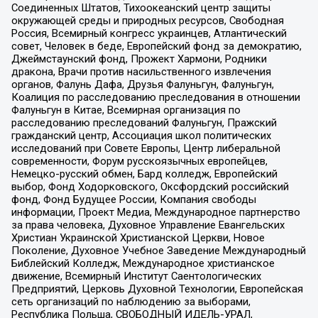
Соединенных Штатов, Тихоокеанский центр защиты
окружающей среды и природных ресурсов, Свободная
Россия, Всемирный конгресс украинцев, Атлантический
совет, Человек в беде, Европейский фонд за демократию,
Джеймстаунский фонд, Прожект Хармони, Родники
дракона, Врачи против насильственного извлечения
органов, Фалунь Дафа, Друзья Фалуньгун, Фалуньгун,
Коалиция по расследованию преследования в отношении
Фалуньгун в Китае, Всемирная организация по
расследованию преследований Фалуньгун, Пражский
гражданский центр, Ассоциация школ политических
исследований при Совете Европы, Центр либеральной
современности, Форум русскоязычных европейцев,
Немецко-русский обмен, Бард колледж, Европейский
выбор, Фонд Ходорковского, Оксфордский российский
фонд, Фонд Будущее России, Компания свободы
информации, Проект Медиа, Международное партнерство
за права человека, Духовное Управление Евангельских
Христиан Украинской Христианской Церкви, Новое
Поколение, Духовное Учебное Заведение Международный
Библейский Колледж, Международное христианское
движение, Всемирный Институт Саентологических
Предприятий, Церковь Духовной Технологии, Европейская
сеть организаций по наблюдению за выборами,
Республика Польша, СВОБОДНЫЙ ИДЕЛЬ-УРАЛ,