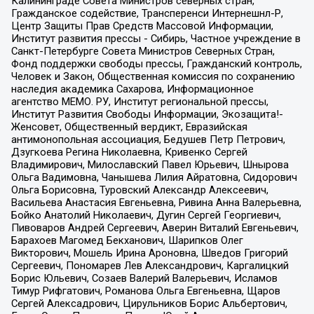
Калининграде Совета Министров северных стран,
Гражданское содействие, Трансперенси Интернешнл-Р,
Центр Защиты Прав Средств Массовой Информации,
Институт развития прессы - Сибирь, Частное учреждение в
Санкт-Петербурге Совета Министров Северных Стран,
Фонд поддержки свободы прессы, Гражданский контроль,
Человек и Закон, Общественная комиссия по сохранению
наследия академика Сахарова, Информационное
агентство МЕМО. РУ, Институт региональной прессы,
Институт Развития Свободы Информации, Экозащита!-
Женсовет, Общественный вердикт, Евразийская
антимонопольная ассоциация, Бедушев Петр Петрович,
Дзугкоева Регина Николаевна, Кривенко Сергей
Владимирович, Милославский Павел Юрьевич, Шнырова
Ольга Вадимовна, Чанышева Лилия Айратовна, Сидорович
Ольга Борисовна, Туровский Александр Алексеевич,
Васильева Анастасия Евгеньевна, Ривина Анна Валерьевна,
Бойко Анатолий Николаевич, Дугин Сергей Георгиевич,
Пивоваров Андрей Сергеевич, Аверин Виталий Евгеньевич,
Барахоев Магомед Бекханович, Шарипков Олег
Викторович, Мошель Ирина Ароновна, Шведов Григорий
Сергеевич, Пономарев Лев Александрович, Каргалицкий
Борис Юльевич, Созаев Валерий Валерьевич, Исламов
Тимур Рифгатович, Романова Ольга Евгеньевна, Щаров
Сергей Алексадрович, Цирульников Борис Альбертович,