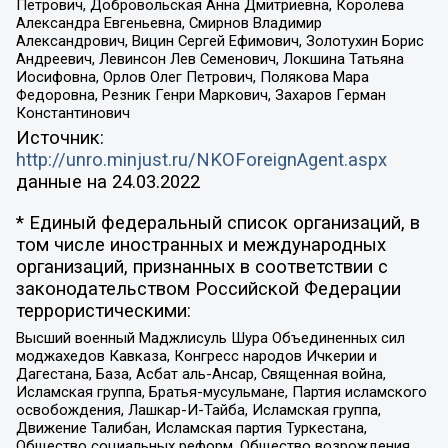
Петрович, Добровольская Анна Дмитриевна, Королева
Александра Евгеньевна, Смирнов Владимир
Александрович, Вицин Сергей Ефимович, Золотухин Борис
Андреевич, Левинсон Лев Семенович, Локшина Татьяна
Иосифовна, Орлов Олег Петрович, Полякова Мара
Федоровна, Резник Генри Маркович, Захаров Герман
Константинович
Источник:
http://unro.minjust.ru/NKOForeignAgent.aspx
данные на
24.03.2022
* Единый федеральный список организаций, в
том числе иностранных и международных
организаций, признанных в соответствии с
законодательством Российской Федерации
террористическими:
Высший военный Маджлисуль Шура Объединенных сил
моджахедов Кавказа, Конгресс народов Ичкерии и
Дагестана, База, Асбат аль-Ансар, Священная война,
Исламская группа, Братья-мусульмане, Партия исламского
освобождения, Лашкар-И-Тайба, Исламская группа,
Движение Талибан, Исламская партия Туркестана,
Общество социальных реформ, Общество возрождения