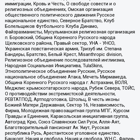
иммиграции, Кровь и Честь, О свободе совести и о
религиозных объединениях, Омская организация
общественного политического движения Русское
национальное единство, Северное Братство, Клуб
Болельщиков Футбольного Клуба Динамо,
Файзрахманисты, Мусульманская религиозная организация
п. Боровский, Община Коренного Русского народа
Щелковского района, Правый сектор, УНА - УНСО,
Украинская повстанческая армия, Тризуб им. Степана
Бандеры, Братство, Белый Крест, Misanthropic division,
Религиозное объединение последователей инглиизма,
Народная Социальная Инициатива, TulaSkins,
Этнополитическое объединение Русские, Русское
национальное объединение Атака, Мечеть Мирмамеда,
Община Коренного Русского народа г. Астрахани, ВОЛЯ,
Меджлис крымскотатарского народа, Рубеж Севера, ТОЙС,
О противодействии экстремистской деятельности,
РЕВТАТПОД, Артподготовка, Штольц, В честь иконы
Божией Матери Державная, Сектор 16, Независимость,
Фирма, Молодежная правозащитная группа МПГ, Курсом
Правды и Единения, Каракольская инициативная группа,
Автоград Крю, Союз Славянских Сил Руси, Алля-Аят,
Благотворительный пансионат Ак Умут, Русская
республика Русь, Арестантское уголовное единство,
Башкорт, Нация и свобода, Нация и свобода, W.H.С., Фалунь