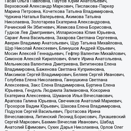
Гасан Ольга Павловна, Паутов Юрий Анатольевич,
Верховский Александр Маркович, Пислакова-Паркер
Марина Петровна, Кочеткова Татьяна Владимировна,
Чуркина Наталья Валерьевна, Акимова Татьяна
Николаевна, Золотарева Екатерина Александровна,
Рачинский Ян Збигневич, Жемкова Елена Борисовна,
Гудков Лев Дмитриевич, Илларионова Юлия Юрьевна,
Саранг Анна Васильевна, Захарова Светлана Сергеевна,
Аверин Владимир Анатольевич, Щур Татьяна Михайловна,
Щур Николай Алексеевич, Блинушов Андрей Юрьевич,
Мосин Алексей Геннадьевич, Гефтер Валентин Михайлович,
Симонов Алексей Кириллович, Флиге Ирина Анатольевна,
Мельникова Валентина Дмитриевна, Вититинова Елена
Владимировна, Баженова Светлана Куприяновна,
Максимов Сергей Владимирович, Беляев Сергей Иванович,
Голубева Елена Николаевна, Ганнушкина Светлана
Алексеевна, Закс Елена Владимировна, Буртина Елена
Юрьевна, Гендель Людмила Залмановна, Кокорина
Екатерина Алексеевна, Шуманов Илья Вячеславович,
Арапова Галина Юрьевна, Свечников Анатолий Мариевич,
Прохоров Вадим Юрьевич, Шахова Елена Владимировна,
Подузов Сергей Васильевич, Протасова Ирина
Вячеславовна, Литинский Леонид Борисович, Лукашевский
Сергей Маркович, Бахмин Вячеслав Иванович, Шабад
Анатолий Ефимович, Сухих Дарья Николаевна, Орлов Олег