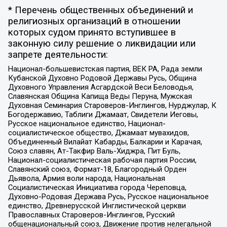
* Перечень общественных объединений и
религиозных организаций в отношении
которых судом принято вступившее в
законную силу решение о ликвидации или
запрете деятельности:
Национал-большевистская партия, ВЕК РА, Рада земли
Кубанской Духовно Родовой Державы Русь, Община
Духовного Управления Асгардской Веси Беловодья,
Славянская Община Капища Веды Перуна, Мужская
Духовная Семинария Староверов-Инглингов, Нурджулар, К
Богодержавию, Таблиги Джамаат, Свидетели Иеговы,
Русское национальное единство, Национал-
социалистическое общество, Джамаат мувахидов,
Объединенный Вилайат Кабарды, Балкарии и Карачая,
Союз славян, Ат-Такфир Валь-Хиджра, Пит Буль,
Национал-социалистическая рабочая партия России,
Славянский союз, Формат-18, Благородный Орден
Дьявола, Армия воли народа, Национальная
Социалистическая Инициатива города Череповца,
Духовно-Родовая Держава Русь, Русское национальное
единство, Древнерусской Инглистической церкви
Православных Староверов-Инглингов, Русский
общенациональный союз, Движение против нелегальной