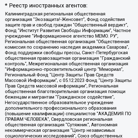
* Реестр иностранных агентов:
Калининградская региональная общественная организация "Экозащита!-Женсовет", Фонд содействия защите прав и свобод граждан "Общественный вердикт", Фонд "Институт Развития Свободы Информации", Частное учреждение "Информационное агентство МЕМО. РУ", Региональная общественная организация "Общественная комиссия по сохранению наследия академика Сахарова", Фонд поддержки свободы прессы, Санкт-Петербургская общественная правозащитная организация "Гражданский контроль", Межрегиональная общественная организация "Информационно-просветительский центр "Мемориал", Региональный Фонд "Центр Защиты Прав Средств Массовой Информации", с 05.12.2023 Фонд "Центр Защиты Прав Средств массовой информации", Региональная общественная благотворительная организация помощи беженцам и мигрантам "Гражданское содействие", Негосударственное образовательное учреждение дополнительного профессионального образования (повышение квалификации) специалистов "АКАДЕМИЯ ПО ПРАВАМ ЧЕЛОВЕКА", Свердловская региональная общественная организация "Сутяжник", Автономная некоммерческая организация "Центр независимых социологических исследований", Союз общественных объединений "Российский исследовательский центр по правам человека", Региональное общественное учреждение научно-информационный центр "МЕМОРИАЛ", Некоммерческая организация "Фонд защиты гласности", Автономная некоммерческая организация "Институт прав человека", Городская общественная организация "Екатеринбургское общество "МЕМОРИАЛ", Городская общественная организация "Рязанское историко-просветительское и правозащитное общество "Мемориал" (Рязанский Мемориал), Челябинский региональный орган общественной самодеятельности – женское общественное объединение "Женщины Евразии", Челябинский региональный орган общественной самодеятельности "Уральская правозащитная группа", Фонд содействия защите здоровья и социальной справедливости имени Андрея Рылькова, Автономная Некоммерческая Организация "Аналитический Центр Юрия Левады", Автономная некоммерческая организация социальной поддержки населения "Проект Апрель", Региональная общественная организация помощи женщинам и детям, находящимся в кризисной ситуации "Информационно-методический центр "Анна", Фонд содействия развитию массовых коммуникаций и правовому просвещению "Так-так-Так", Фонд содействия устойчивому развитию "Серебряная тайга", Свердловский региональный общественный фонд социальных проектов "Новое время", "Idel.Реалии", Кавказ.Реалии, Крым.Реалии, Телеканал Настоящее Время, Татаро-башкирская служба Радио Свобода (Azatliq Radiosi), Радио Свободная Европа/Радио Свобода (PCE/PC), "Сибирь.Реалии", "Фактограф", Благотворительный фонд помощи осужденным и их семьям, Автономная некоммерческая организация "Институт глобализации и социальных движений", Фонд "В защиту прав заключенных", Частное учреждение "Центр поддержки и содействия развитию средств массовой информации", Пензенский региональный общественный благотворительный фонд "Гражданский союз", "Север.Реалии", Некоммерческая организация Фонд "Правовая инициатива", Общество с ограниченной ответственностью "Радио Свободная Европа/Радио Свобода", Чешское информационное агентство "MEDIUM-ORIENT", Красноярская региональная общественная организация "Мы против СПИДа", Камалягин Денис Николаевич, Маркелов Сергей Евгеньевич, Пономарев Лев Александрович, Савицкая Людмила Алексеевна, Автономная некоммерческая организация "Центр по работе с проблемой насилия "НАСИЛИЮ.НЕТ", Межрегиональный профессиональный союз работников здравоохранения "Альянс врачей", Юридическое лицо, зарегистрированное в Латвийской Республике, SIA "Medusa Project" (регистрационный номер 40103797863, дата регистрации 10.06.2014), Некоммерческая организация "Фонд по борьбе с коррупцией", Автономная некоммерческая организация "Институт права и публичной политики", Баданин Роман Сергеевич, Гликин Максим Александрович, Железнова Мария Михайловна, Лукьянова Юлия Сергеевна, Маетная Елизавета Витальевна, Маняхин Петр Борисович, Чуракова Ольга Владимировна, Ярош Юлия Петровна, Юридическое лицо "The Insider SIA", зарегистрированное в Риге, Латвийская Республика (дата регистрации 26.06.2015), являющееся администратором доменного имени интернет-издания "The Insider SIA", https://theins.ru, Постернак Алексей Евгеньевич, Рубин Михаил Аркадьевич, Анин Роман Александрович, Юридическое лицо Istories fonds, зарегистрированное в Латвийской Республике (регистрационный номер 50008295751, дата регистрации 24.02.2020), Великовский Дмитрий Александрович, Долинина Ирина Николаевна, Мароховская Алеся Алексеевна, Шлейнов Роман Юрьевич, Шмагун Олеся Валентиновна, Общество с ограниченной ответственностью "Альтаир 2021", Общество с ограниченной ответственностью "Вега 2021", Общество с ограниченной ответственностью "Главный редактор 2021", Общество с ограниченной ответственностью "Ромашки монолит", Важенков Артем Валерьевич, Ивановская областная общественная организация "Центр гендерных исследований", Гурман Юрий Альбертович, Медиапроект "ОВД-Инфо", Егоров Владимир Владимирович, Жилинский Владимир Александрович, Общество с ограниченной ответственностью "ЗП", Иванова София Юрьевна, Карезина Инна Павловна, Кильтау Екатерина Викторовна, Петров Алексей Викторович, Пискунов Сергей Евгеньевич, Смирнов Сергей Сергеевич, Тихонов Михаил Сергеевич, Общество с ограниченной ответственностью "ЖУРНАЛИСТ-ИНОСТРАННЫЙ АГЕНТ", Арапова Галина Юрьевна, Вольтская Татьяна Анатольевна, Американская компания "Mason G.E.S. Anonymous Foundation" (США), являющаяся владельцем интернет-издания https://mnews.world/, Компания "Stichting Bellingcat", зарегистрированная в Нидерландах (дата регистрации 11.07.2018), Захаров Андрей Вячеславович, Клепиковская Екатерина Дмитриевна, Общество с ограниченной ответственностью "МЕМО", Перл Роман Александрович, Симонов Евгений Алексеевич, Соловьева Елена Анатольевна, Сотников Даниил Владимирович, Сурначева Елизавета Дмитриевна, Автономная некоммерческая организация по защите прав человека и информированию населения "Якутия – Наше Мнение", Общество с ограниченной ответственностью "Москоу диджитал медиа", с 26.01.2023 Общество с ограниченной ответственностью "Чайка Белые сады", Ветошкина Валерия Валерьевна, Заговора Максим Александрович, Межрегиональное общественное движение "Российская ЛГБТ - сеть", Оленичев Максим Владимирович, Павлов Иван Юрьевич, Скворцова Елена Сергеевна, Общество с ограниченной ответственностью "Как бы инагент", Кочетков Игорь Викторович, Общество с ограниченной ответственностью "Честные выборы", Еланчик Олег Александрович, Общество с ограниченной ответственностью "Нобелевский призыв", Гималова Регина Эмилевна, Григорьев Андрей Валерьевич, Григорьева Алина Александровна, Ассоциация по содействию защите прав призывников, альтернативнослужащих и военнослужащих "Правозащитная группа "Гражданин.Армия.Право", Хисамова Регина Фаритовна, Автономная некоммерческая организация по реализации социально-правовых программ "Лилит", Дальневосточное общественное движение "Маяк", Санкт-Петербургская ЛГБТ-инициативная группа "Выход", Инициативная группа ЛГБТ+ "Реверс", Алексеев Андрей Викторович, Бекбулатова Таисия Львовна, Беляев Иван Михайлович, Владыкина Елена Сергеевна, Гельман Марат Александрович, Никульшина Вероника Юрьевна, Толоконникова Надежда Андреевна, Шендерович Виктор Анатольевич, Общество с ограниченной ответственностью "Данное сообщение", Общество с ограниченной ответственностью Издательский дом "Новая глава", Айнбиндер Александра Александровна, Московский комьюнити-центр для ЛГБТ+инициатив, Благотворительный фонд развития филантропии, Deutsche Welle (Германия, Kurt-Schumacher-Strasse 3, 53113 Bonn), Борзунова Мария Михайловна, Воробьев Виктор Викторович, Голубева Анна Львовна, Константинова Алла Михайловна, Малкова Ирина Владимировна, Мурадов Мурад Абдулгалимович, Осетинская Елизавета Николаевна, Понасенков Евгений Николаевич, Ганапольский Матвей Юрьевич, Киселев Евгений Алексеевич, Борухович Ирина Григорьевна, Дремин Иван Тимофеевич, Дубровский Дмитрий Викторович, Красноярская региональная общественная организация поддержки и развития альтернативных образовательных технологий и межкультурных коммуникаций "ИНТЕРРА", Маяковская Екатерина Алексеевна, Фейгин Марк Захарович, Филимонов Андрей Викторович, Дзугкоева Регина Николаевна, Доброхотов Роман Александрович, Дудь Юрий Александрович, Елкин Сергей Владимирович, Кругликов Кирилл Игоревич, Сабунаева Мария Леонидовна, Семенов Алексей Владимирович, Шаинян Карен Багратович, Шульман Екатерина Михайловна, Асафьев Артур Валерьевич, Вахштайн Виктор Семенович, Венедиктов Алексей Алексеевич, Лушникова Екатерина Евгеньевна, Волков Леонид Михайлович, Невзоров Александр Глебович, Пархоменко Сергей Борисович, Сироткин Ярослав Николаевич, Кара-Мурза Владимир Владимирович, Баранова Наталья Владимировна, Гозман Леонид Яковлевич, Кагарлицкий Борис Юльевич, Климарев Михаил Валерьевич, Милов Владимир Станиславович, Автономная некоммерческая организация Краснодарский центр современного искусства "Типография", Моргенштерн Алишер Тагирович, Соболь Любовь Эдуардовна, Общество с ограниченной ответственностью "ЛИЗА НОРМ", Каспаров Гарри Кимович, Ходорковский Михаил Борисович, Общество с ограниченной ответственностью "Апрельские тезисы", Данилович Ирина Брониславовна, Кашин Олег Владимирович, Петров Николай Владимирович, Пивоваров Алексей Владимирович, Соколов Михаил Владимирович, Цветкова Юлия Владимировна, Чичваркин Евгений Александрович, Комитет против пыток/Команда против пыток, Общество с ограниченной ответственностью "Первый научный", Общество с ограниченной ответственностью "Вертолет и ко", Белоцерковская Вероника Борисовна, Кац Максим Евгеньевич, Лазарева Татьяна Юрьевна, Шаведдинов Руслан Табризович, Яшин Илья Валерьевич, Общество с ограниченной ответственностью "Иноагент ААВ", Алешковский Дмитрий Петрович, Альбац Евгения Марковна, Быков Дмитрий Львович, Галямина Юлия Евгеньевна, Лойко Сергей Леонидович, Мартынов Кирилл Константинович, Медведев Сергей Александрович, Крашенинников Федор Геннадиевич, Гордеева Катерина Вл