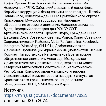
Дафа, Иртыш Ultras, Русский Патриотический клуб-
Новокузнецк/РПК, Сибирский державный союз, Фонд
борьбы с коррупцией, Фонд защиты прав граждан, Штабы
Навального, Совет граждан СССР Прикубанского округа г.
Краснодара, Мужское государство, Народное
объединение русского движения, Народное движение
Адат, Народный совет граждан РСФСР СССР
Архангельской области, Проект Штурм, Граждане СССР,
Держава Союз Советских Светлых Родов, Совет Советских
Социалистических Районов, Meta Platforms Inc, Facebook,
Instagram, WhatsApp, СИЧ-С14, Добровольческое
Движение Организации украинских националистов, Черный
Комитет, Татарстанское Региональное Всетатарское
общественное движение, Невоград, Молодежное
Демократическое Движение Весна, Верховный Совет
Татарской Автономной Советской Социалистической
Республики, Конгресс ойрат-калмыцкого народа,
Исполнительный комитет совета народных депутатов
Красноярского края, Этническое национальное
объединение, ЛГБТ, Я.МЫ Сергей Фургал
Источник:
https://minjust.gov.ru/ru/documents/7822/
данные на
03.05.2024