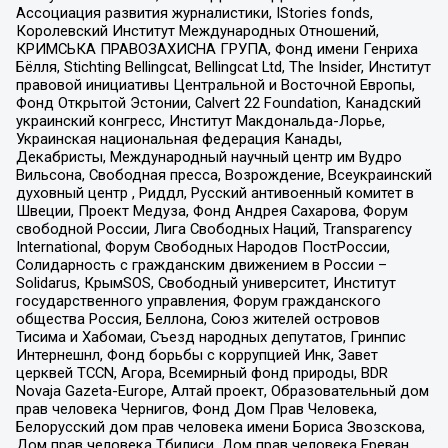
Ассоциация развития журналистики, IStories fonds,
Королевский Институт Международных Отношений,
КРИМСЬКА ПРАВОЗАХИСНА ГРУПА, Фонд имени Генриха
Бёлля, Stichting Bellingcat, Bellingcat Ltd, The Insider, Институт
правовой инициативы Центральной и Восточной Европы,
Фонд Открытой Эстонии, Calvert 22 Foundation, Канадский
украинский конгресс, Институт Макдональда-Лорье,
Украинская национальная федерация Канады,
Декабристы, Международный научный центр им Вудро
Вильсона, Свободная пресса, Возрождение, Всеукраинский
духовный центр , Риддл, Русский антивоенный комитет в
Швеции, Проект Медуза, Фонд Андрея Сахарова, Форум
свободной России, Лига Свободных Наций, Transparеncy
International, Форум Свободных Народов ПостРоссии,
Солидарность с гражданским движением в России –
Solidarus, КрымSOS, Свободный университет, Институт
государственного управления, Форум гражданского
общества Россия, Беллона, Союз жителей островов
Тисима и Хабомаи, Съезд народных депутатов, Гринпис
Интернешнл, Фонд борьбы с коррупцией Инк, Завет
церквей TCCN, Агора, Всемирный фонд природы, BDR
Novaja Gazeta-Europe, Алтай проект, Образовательный дом
прав человека Чернигов, Фонд Дом Прав Человека,
Белорусский дом прав человека имени Бориса Звозскова,
Дом прав человека Тбилиси, Дом прав человека Ереван,