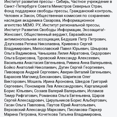
Институт развития прессы - Сибирь, Частное учреждение в
Санкт-Петербурге Совета Министров Северных Стран,
Фонд поддержки свободы прессы, Гражданский контроль,
Человек и Закон, Общественная комиссия по сохранению
наследия академика Сахарова, Информационное
агентство МЕМО. РУ, Институт региональной прессы,
Институт Развития Свободы Информации, Экозащита!-
Женсовет, Общественный вердикт, Евразийская
антимонопольная ассоциация, Бедушев Петр Петрович,
Дзугкоева Регина Николаевна, Кривенко Сергей
Владимирович, Милославский Павел Юрьевич, Шнырова
Ольга Вадимовна, Чанышева Лилия Айратовна, Сидорович
Ольга Борисовна, Туровский Александр Алексеевич,
Васильева Анастасия Евгеньевна, Ривина Анна Валерьевна,
Бойко Анатолий Николаевич, Дугин Сергей Георгиевич,
Пивоваров Андрей Сергеевич, Аверин Виталий Евгеньевич,
Барахоев Магомед Бекханович, Шарипков Олег
Викторович, Мошель Ирина Ароновна, Шведов Григорий
Сергеевич, Пономарев Лев Александрович, Каргалицкий
Борис Юльевич, Созаев Валерий Валерьевич, Исламов
Тимур Рифгатович, Романова Ольга Евгеньевна, Щаров
Сергей Алексадрович, Цирульников Борис Альбертович,
Гасан Ольга Павловна, Паутов Юрий Анатольевич,
Верховский Александр Маркович, Пислакова-Паркер
Марина Петровна, Кочеткова Татьяна Владимировна,