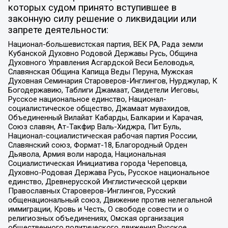
которых судом принято вступившее в
законную силу решение о ликвидации или
запрете деятельности:
Национал-большевистская партия, ВЕК РА, Рада земли
Кубанской Духовно Родовой Державы Русь, Община
Духовного Управления Асгардской Веси Беловодья,
Славянская Община Капища Веды Перуна, Мужская
Духовная Семинария Староверов-Инглингов, Нурджулар, К
Богодержавию, Таблиги Джамаат, Свидетели Иеговы,
Русское национальное единство, Национал-
социалистическое общество, Джамаат мувахидов,
Объединенный Вилайат Кабарды, Балкарии и Карачая,
Союз славян, Ат-Такфир Валь-Хиджра, Пит Буль,
Национал-социалистическая рабочая партия России,
Славянский союз, Формат-18, Благородный Орден
Дьявола, Армия воли народа, Национальная
Социалистическая Инициатива города Череповца,
Духовно-Родовая Держава Русь, Русское национальное
единство, Древнерусской Инглистической церкви
Православных Староверов-Инглингов, Русский
общенациональный союз, Движение против нелегальной
иммиграции, Кровь и Честь, О свободе совести и о
религиозных объединениях, Омская организация
общественного политического движения Русское