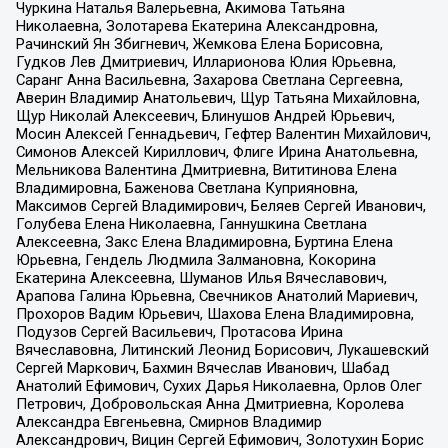
Чуркина Наталья Валерьевна, Акимова Татьяна
Николаевна, Золотарева Екатерина Александровна,
Рачинский Ян Збигневич, Жемкова Елена Борисовна,
Гудков Лев Дмитриевич, Илларионова Юлия Юрьевна,
Саранг Анна Васильевна, Захарова Светлана Сергеевна,
Аверин Владимир Анатольевич, Щур Татьяна Михайловна,
Щур Николай Алексеевич, Блинушов Андрей Юрьевич,
Мосин Алексей Геннадьевич, Гефтер Валентин Михайлович,
Симонов Алексей Кириллович, Флиге Ирина Анатольевна,
Мельникова Валентина Дмитриевна, Вититинова Елена
Владимировна, Баженова Светлана Куприяновна,
Максимов Сергей Владимирович, Беляев Сергей Иванович,
Голубева Елена Николаевна, Ганнушкина Светлана
Алексеевна, Закс Елена Владимировна, Буртина Елена
Юрьевна, Гендель Людмила Залмановна, Кокорина
Екатерина Алексеевна, Шуманов Илья Вячеславович,
Арапова Галина Юрьевна, Свечников Анатолий Мариевич,
Прохоров Вадим Юрьевич, Шахова Елена Владимировна,
Подузов Сергей Васильевич, Протасова Ирина
Вячеславовна, Литинский Леонид Борисович, Лукашевский
Сергей Маркович, Бахмин Вячеслав Иванович, Шабад
Анатолий Ефимович, Сухих Дарья Николаевна, Орлов Олег
Петрович, Добровольская Анна Дмитриевна, Королева
Александра Евгеньевна, Смирнов Владимир
Александрович, Вицин Сергей Ефимович, Золотухин Борис