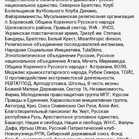
национальное единство, Северное Братство, Клуб
Болельщиков Футбольного Клуба Динамо,
Файзрахманисты, Мусульманская религиозная организация
п. Боровский, Община Коренного Русского народа
Щелковского района, Правый сектор, УНА - УНСО,
Украинская повстанческая армия, Тризуб им. Степана
Бандеры, Братство, Белый Крест, Misanthropic division,
Религиозное объединение последователей инглиизма,
Народная Социальная Инициатива, TulaSkins,
Этнополитическое объединение Русские, Русское
национальное объединение Атака, Мечеть Мирмамеда,
Община Коренного Русского народа г. Астрахани, ВОЛЯ,
Меджлис крымскотатарского народа, Рубеж Севера, ТОЙС,
О противодействии экстремистской деятельности,
РЕВТАТПОД, Артподготовка, Штольц, В честь иконы
Божией Матери Державная, Сектор 16, Независимость,
Фирма, Молодежная правозащитная группа МПГ, Курсом
Правды и Единения, Каракольская инициативная группа,
Автоград Крю, Союз Славянских Сил Руси, Алля-Аят,
Благотворительный пансионат Ак Умут, Русская
республика Русь, Арестантское уголовное единство,
Башкорт, Нация и свобода, Нация и свобода, W.H.С., Фалунь
Дафа, Иртыш Ultras, Русский Патриотический клуб-
Новокузнецк/РПК, Сибирский державный союз, Фонд