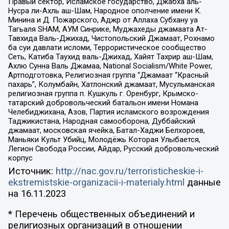
Правый сектор, Исламское государство, Джабха аль-
Нусра ли-Ахль аш-Шам, Народное ополчение имени К.
Минина и Д. Пожарского, Аджр от Аллаха Субхану уа
Тагьаля SHAM, АУМ Синрике, Муджахеды джамаата Ат-
Тавхида Валь-Джихад, Чистопольский Джамаат, Рохнамо
ба суи давлати исломи, Террористическое сообщество
Сеть, Катиба Таухид валь-Джихад, Хайят Тахрир аш-Шам,
Ахлю Сунна Валь Джамаа, National Socialism/White Power,
Артподготовка, Религиозная группа “Джамаат “Красный
пахарь”, Колумбайн, Хатлонский джамаат, Мусульманская
религиозная группа п. Кушкуль г. Оренбург, Крымско-
татарский добровольческий батальон имени Номана
Челебиджихана, Азов, Партия исламского возрождения
Таджикистана, Народная самооборона, Дуббайский
джамаат, московская ячейка, Батал-Хаджи Белхороев,
Маньяки Культ Убийц, Молодёжь Которая Улыбается,
Легион Свобода России, Айдар, Русский добровольческий
корпус
Источник:
http://nac.gov.ru/terroristicheskie-i-
ekstremistskie-organizacii-i-materialy.html
данные
на
16.11.2023
* Перечень общественных объединений и
религиозных организаций в отношении