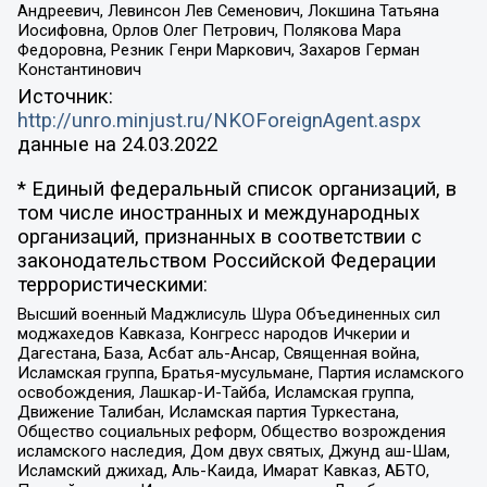
Андреевич, Левинсон Лев Семенович, Локшина Татьяна
Иосифовна, Орлов Олег Петрович, Полякова Мара
Федоровна, Резник Генри Маркович, Захаров Герман
Константинович
Источник:
http://unro.minjust.ru/NKOForeignAgent.aspx
данные на
24.03.2022
* Единый федеральный список организаций, в
том числе иностранных и международных
организаций, признанных в соответствии с
законодательством Российской Федерации
террористическими:
Высший военный Маджлисуль Шура Объединенных сил
моджахедов Кавказа, Конгресс народов Ичкерии и
Дагестана, База, Асбат аль-Ансар, Священная война,
Исламская группа, Братья-мусульмане, Партия исламского
освобождения, Лашкар-И-Тайба, Исламская группа,
Движение Талибан, Исламская партия Туркестана,
Общество социальных реформ, Общество возрождения
исламского наследия, Дом двух святых, Джунд аш-Шам,
Исламский джихад, Аль-Каида, Имарат Кавказ, АБТО,