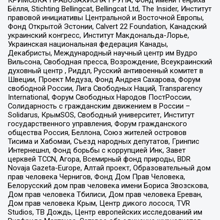
КРИМСЬКА ПРАВОЗАХИСНА ГРУПА, Фонд имени Генриха
Бёлля, Stichting Bellingcat, Bellingcat Ltd, The Insider, Институт
правовой инициативы Центральной и Восточной Европы,
Фонд Открытой Эстонии, Calvert 22 Foundation, Канадский
украинский конгресс, Институт Макдональда-Лорье,
Украинская национальная федерация Канады,
Декабристы, Международный научный центр им Вудро
Вильсона, Свободная пресса, Возрождение, Всеукраинский
духовный центр , Риддл, Русский антивоенный комитет в
Швеции, Проект Медуза, Фонд Андрея Сахарова, Форум
свободной России, Лига Свободных Наций, Transparеncy
International, Форум Свободных Народов ПостРоссии,
Солидарность с гражданским движением в России –
Solidarus, КрымSOS, Свободный университет, Институт
государственного управления, Форум гражданского
общества Россия, Беллона, Союз жителей островов
Тисима и Хабомаи, Съезд народных депутатов, Гринпис
Интернешнл, Фонд борьбы с коррупцией Инк, Завет
церквей TCCN, Агора, Всемирный фонд природы, BDR
Novaja Gazeta-Europe, Алтай проект, Образовательный дом
прав человека Чернигов, Фонд Дом Прав Человека,
Белорусский дом прав человека имени Бориса Звозскова,
Дом прав человека Тбилиси, Дом прав человека Ереван,
Дом прав человека Крым, Центр дикого лосося, TVR
Studios, ТВ Дождь, Центр европейских исследований им