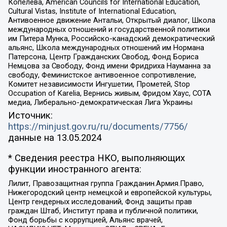
Копелева, American Councils for International Education,
Cultural Vistas, Institute of International Education,
Антивоенное движение Антальи, Открытый диалог, Школа
международных отношений и государственной политики
им Питера Мунка, Российско-канадский демократический
альянс, Школа международных отношений им Нормана
Патерсона, Центр Гражданских Свобод, Фонд Бориса
Немцова за Свободу, Фонд имени Фридриха Науманна за
свободу, Феминистское антивоенное сопротивление,
Комитет независимости Ингушетии, Прометей, Stop
Occupation of Karelia, Вернись живым, Фридом Хаус, СОТА
медиа, Либерально-демократическая Лига Украины
Источник:
https://minjust.gov.ru/ru/documents/7756/
данные на
13.05.2024
* Сведения реестра НКО, выполняющих
функции иностранного агента:
Лилит, Правозащитная группа Гражданин.Армия.Право,
Нижегородский центр немецкой и европейской культуры,
Центр гендерных исследований, Фонд защиты прав
граждан Штаб, Институт права и публичной политики,
Фонд борьбы с коррупцией, Альянс врачей,