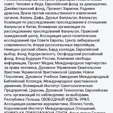
совет, Человек в беде, Европейский фонд за демократию,
Джеймстаунский фонд, Прожект Хармони, Родники
дракона, Врачи против насильственного извлечения
органов, Фалунь Дафа, Друзья Фалуньгун, Фалуньгун,
Коалиция по расследованию преследования в отношении
Фалуньгун в Китае, Всемирная организация по
расследованию преследований Фалуньгун, Пражский
гражданский центр, Ассоциация школ политических
исследований при Совете Европы, Центр либеральной
современности, Форум русскоязычных европейцев,
Немецко-русский обмен, Бард колледж, Европейский
выбор, Фонд Ходорковского, Оксфордский российский
фонд, Фонд Будущее России, Компания свободы
информации, Проект Медиа, Международное партнерство
за права человека, Духовное Управление Евангельских
Христиан Украинской Христианской Церкви, Новое
Поколение, Духовное Учебное Заведение Международный
Библейский Колледж, Международное христианское
движение, Всемирный Институт Саентологических
Предприятий, Церковь Духовной Технологии, Европейская
сеть организаций по наблюдению за выборами,
Республика Польша, СВОБОДНЫЙ ИДЕЛЬ-УРАЛ,
Ассоциация развития журналистики, IStories fonds,
Королевский Институт Международных Отношений,