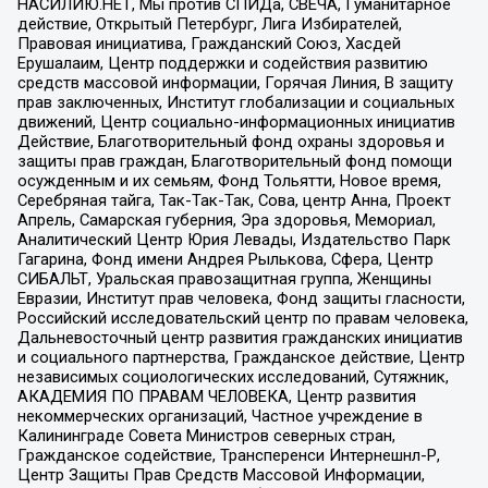
НАСИЛИЮ.НЕТ, Мы против СПИДа, СВЕЧА, Гуманитарное
действие, Открытый Петербург, Лига Избирателей,
Правовая инициатива, Гражданский Союз, Хасдей
Ерушалаим, Центр поддержки и содействия развитию
средств массовой информации, Горячая Линия, В защиту
прав заключенных, Институт глобализации и социальных
движений, Центр социально-информационных инициатив
Действие, Благотворительный фонд охраны здоровья и
защиты прав граждан, Благотворительный фонд помощи
осужденным и их семьям, Фонд Тольятти, Новое время,
Серебряная тайга, Так-Так-Так, Сова, центр Анна, Проект
Апрель, Самарская губерния, Эра здоровья, Мемориал,
Аналитический Центр Юрия Левады, Издательство Парк
Гагарина, Фонд имени Андрея Рылькова, Сфера, Центр
СИБАЛЬТ, Уральская правозащитная группа, Женщины
Евразии, Институт прав человека, Фонд защиты гласности,
Российский исследовательский центр по правам человека,
Дальневосточный центр развития гражданских инициатив
и социального партнерства, Гражданское действие, Центр
независимых социологических исследований, Сутяжник,
АКАДЕМИЯ ПО ПРАВАМ ЧЕЛОВЕКА, Центр развития
некоммерческих организаций, Частное учреждение в
Калининграде Совета Министров северных стран,
Гражданское содействие, Трансперенси Интернешнл-Р,
Центр Защиты Прав Средств Массовой Информации,