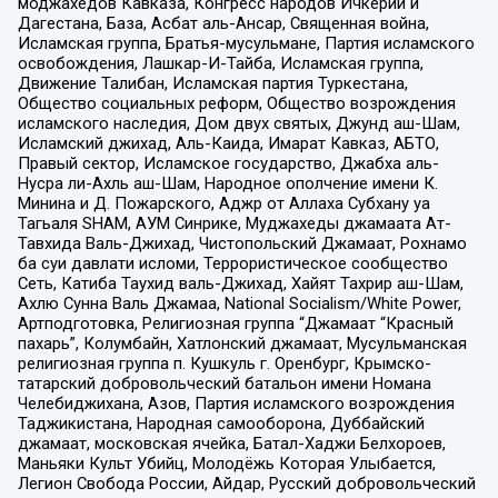
моджахедов Кавказа, Конгресс народов Ичкерии и
Дагестана, База, Асбат аль-Ансар, Священная война,
Исламская группа, Братья-мусульмане, Партия исламского
освобождения, Лашкар-И-Тайба, Исламская группа,
Движение Талибан, Исламская партия Туркестана,
Общество социальных реформ, Общество возрождения
исламского наследия, Дом двух святых, Джунд аш-Шам,
Исламский джихад, Аль-Каида, Имарат Кавказ, АБТО,
Правый сектор, Исламское государство, Джабха аль-
Нусра ли-Ахль аш-Шам, Народное ополчение имени К.
Минина и Д. Пожарского, Аджр от Аллаха Субхану уа
Тагьаля SHAM, АУМ Синрике, Муджахеды джамаата Ат-
Тавхида Валь-Джихад, Чистопольский Джамаат, Рохнамо
ба суи давлати исломи, Террористическое сообщество
Сеть, Катиба Таухид валь-Джихад, Хайят Тахрир аш-Шам,
Ахлю Сунна Валь Джамаа, National Socialism/White Power,
Артподготовка, Религиозная группа “Джамаат “Красный
пахарь”, Колумбайн, Хатлонский джамаат, Мусульманская
религиозная группа п. Кушкуль г. Оренбург, Крымско-
татарский добровольческий батальон имени Номана
Челебиджихана, Азов, Партия исламского возрождения
Таджикистана, Народная самооборона, Дуббайский
джамаат, московская ячейка, Батал-Хаджи Белхороев,
Маньяки Культ Убийц, Молодёжь Которая Улыбается,
Легион Свобода России, Айдар, Русский добровольческий