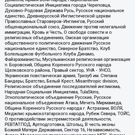
Социалистическая Инициатива города Череповца,
Духовно-Родовая Держава Русь, Русское национальное
единство, Древнерусской Инглистической церкви
Православных Староверов-Инглингов, Русский
общенациональный союз, Движение против нелегальной
иммиграции, Кровь и Честь, О свободе совести и о
религиозных объединениях, Омская организация
общественного политического движения Русское
национальное единство, Северное Братство, Клуб
Болельщиков Футбольного Клуба Динамо,
Файзрахманисты, Мусульманская религиозная организация
п. Боровский, Община Коренного Русского народа
Щелковского района, Правый сектор, УНА - УНСО,
Украинская повстанческая армия, Тризуб им. Степана
Бандеры, Братство, Белый Крест, Misanthropic division,
Религиозное объединение последователей инглиизма,
Народная Социальная Инициатива, TulaSkins,
Этнополитическое объединение Русские, Русское
национальное объединение Атака, Мечеть Мирмамеда,
Община Коренного Русского народа г. Астрахани, ВОЛЯ,
Меджлис крымскотатарского народа, Рубеж Севера, ТОЙС,
О противодействии экстремистской деятельности,
РЕВТАТПОД, Артподготовка, Штольц, В честь иконы
Божией Матери Державная, Сектор 16, Независимость,