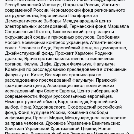
Республиканский Институт, Открытая Россия, Институт
современной России, Черноморский фонд регионального
сотрудничества, Европейская Платформа за
Демократические Выборы, Международный центр
электоральных исследований, Германский фонд Маршалла
Соединенных Штатов, Тихоокеанский центр защиты
окружающей среды и природных ресурсов, Свободная
Россия, Всемирный конгресс украинцев, Атлантический
совет, Человек в беде, Европейский фонд за демократию,
Джеймстаунский фонд, Прожект Хармони, Родники
дракона, Врачи против насильственного извлечения
органов, Фалунь Дафа, Друзья Фалуньгун, Фалуньгун,
Коалиция по расследованию преследования в отношении
Фалуньгун в Китае, Всемирная организация по
расследованию преследований Фалуньгун, Пражский
гражданский центр, Ассоциация школ политических
исследований при Совете Европы, Центр либеральной
современности, Форум русскоязычных европейцев,
Немецко-русский обмен, Бард колледж, Европейский
выбор, Фонд Ходорковского, Оксфордский российский
фонд, Фонд Будущее России, Компания свободы
информации, Проект Медиа, Международное партнерство
за права человека, Духовное Управление Евангельских
Христиан Украинской Христианской Церкви, Новое