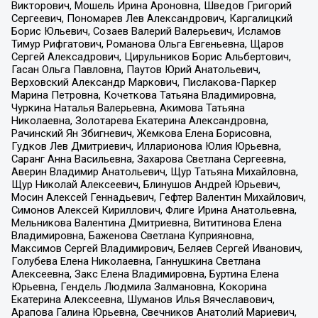
Викторович, Мошель Ирина Ароновна, Шведов Григорий
Сергеевич, Пономарев Лев Александрович, Каргалицкий
Борис Юльевич, Созаев Валерий Валерьевич, Исламов
Тимур Рифгатович, Романова Ольга Евгеньевна, Щаров
Сергей Алексадрович, Цирульников Борис Альбертович,
Гасан Ольга Павловна, Паутов Юрий Анатольевич,
Верховский Александр Маркович, Пислакова-Паркер
Марина Петровна, Кочеткова Татьяна Владимировна,
Чуркина Наталья Валерьевна, Акимова Татьяна
Николаевна, Золотарева Екатерина Александровна,
Рачинский Ян Збигневич, Жемкова Елена Борисовна,
Гудков Лев Дмитриевич, Илларионова Юлия Юрьевна,
Саранг Анна Васильевна, Захарова Светлана Сергеевна,
Аверин Владимир Анатольевич, Щур Татьяна Михайловна,
Щур Николай Алексеевич, Блинушов Андрей Юрьевич,
Мосин Алексей Геннадьевич, Гефтер Валентин Михайлович,
Симонов Алексей Кириллович, Флиге Ирина Анатольевна,
Мельникова Валентина Дмитриевна, Вититинова Елена
Владимировна, Баженова Светлана Куприяновна,
Максимов Сергей Владимирович, Беляев Сергей Иванович,
Голубева Елена Николаевна, Ганнушкина Светлана
Алексеевна, Закс Елена Владимировна, Буртина Елена
Юрьевна, Гендель Людмила Залмановна, Кокорина
Екатерина Алексеевна, Шуманов Илья Вячеславович,
Арапова Галина Юрьевна, Свечников Анатолий Мариевич,