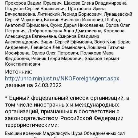
Прохоров Вадим Юрьевич, Шахова Елена Владимировна,
Подузов Сергей Васильевич, Протасова Ирина
Вячеславовна, Литинский Леонид Борисович, Лукашевский
Сергей Маркович, Бахмин Вячеслав Иванович, Шабад
Анатолий Ефимович, Сухих Дарья Николаевна, Орлов Олег
Петрович, Добровольская Анна Дмитриевна, Королева
Александра Евгеньевна, Смирнов Владимир
Александрович, Вицин Сергей Ефимович, Золотухин Борис
Андреевич, Левинсон Лев Семенович, Локшина Татьяна
Иосифовна, Орлов Олег Петрович, Полякова Мара
Федоровна, Резник Генри Маркович, Захаров Герман
Константинович
Источник:
http://unro.minjust.ru/NKOForeignAgent.aspx
данные на
24.03.2022
* Единый федеральный список организаций, в
том числе иностранных и международных
организаций, признанных в соответствии с
законодательством Российской Федерации
террористическими:
Высший военный Маджлисуль Шура Объединенных сил