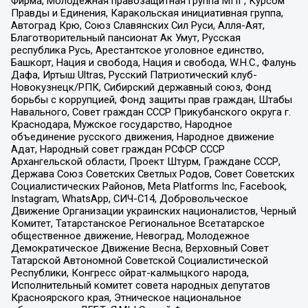
Фирма, Молодежная правозащитная группа МПГ, Курсом
Правды и Единения, Каракольская инициативная группа,
Автоград Крю, Союз Славянских Сил Руси, Алля-Аят,
Благотворительный пансионат Ак Умут, Русская
республика Русь, Арестантское уголовное единство,
Башкорт, Нация и свобода, Нация и свобода, W.H.С., Фалунь
Дафа, Иртыш Ultras, Русский Патриотический клуб-
Новокузнецк/РПК, Сибирский державный союз, Фонд
борьбы с коррупцией, Фонд защиты прав граждан, Штабы
Навального, Совет граждан СССР Прикубанского округа г.
Краснодара, Мужское государство, Народное
объединение русского движения, Народное движение
Адат, Народный совет граждан РСФСР СССР
Архангельской области, Проект Штурм, Граждане СССР,
Держава Союз Советских Светлых Родов, Совет Советских
Социалистических Районов, Meta Platforms Inc, Facebook,
Instagram, WhatsApp, СИЧ-С14, Добровольческое
Движение Организации украинских националистов, Черный
Комитет, Татарстанское Региональное Всетатарское
общественное движение, Невоград, Молодежное
Демократическое Движение Весна, Верховный Совет
Татарской Автономной Советской Социалистической
Республики, Конгресс ойрат-калмыцкого народа,
Исполнительный комитет совета народных депутатов
Красноярского края, Этническое национальное