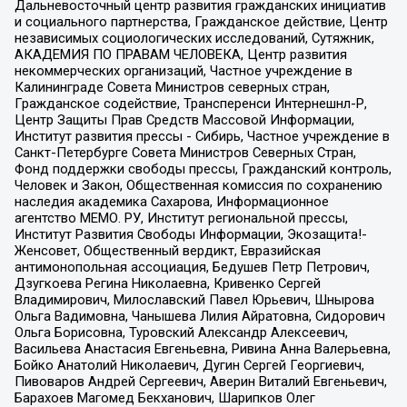
Дальневосточный центр развития гражданских инициатив
и социального партнерства, Гражданское действие, Центр
независимых социологических исследований, Сутяжник,
АКАДЕМИЯ ПО ПРАВАМ ЧЕЛОВЕКА, Центр развития
некоммерческих организаций, Частное учреждение в
Калининграде Совета Министров северных стран,
Гражданское содействие, Трансперенси Интернешнл-Р,
Центр Защиты Прав Средств Массовой Информации,
Институт развития прессы - Сибирь, Частное учреждение в
Санкт-Петербурге Совета Министров Северных Стран,
Фонд поддержки свободы прессы, Гражданский контроль,
Человек и Закон, Общественная комиссия по сохранению
наследия академика Сахарова, Информационное
агентство МЕМО. РУ, Институт региональной прессы,
Институт Развития Свободы Информации, Экозащита!-
Женсовет, Общественный вердикт, Евразийская
антимонопольная ассоциация, Бедушев Петр Петрович,
Дзугкоева Регина Николаевна, Кривенко Сергей
Владимирович, Милославский Павел Юрьевич, Шнырова
Ольга Вадимовна, Чанышева Лилия Айратовна, Сидорович
Ольга Борисовна, Туровский Александр Алексеевич,
Васильева Анастасия Евгеньевна, Ривина Анна Валерьевна,
Бойко Анатолий Николаевич, Дугин Сергей Георгиевич,
Пивоваров Андрей Сергеевич, Аверин Виталий Евгеньевич,
Барахоев Магомед Бекханович, Шарипков Олег