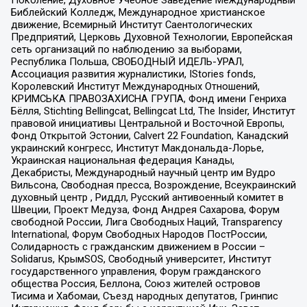
Поколение, Духовное Учебное Заведение Международный
Библейский Колледж, Международное христианское
движение, Всемирный Институт Саентологических
Предприятий, Церковь Духовной Технологии, Европейская
сеть организаций по наблюдению за выборами,
Республика Польша, СВОБОДНЫЙ ИДЕЛЬ-УРАЛ,
Ассоциация развития журналистики, IStories fonds,
Королевский Институт Международных Отношений,
КРИМСЬКА ПРАВОЗАХИСНА ГРУПА, Фонд имени Генриха
Бёлля, Stichting Bellingcat, Bellingcat Ltd, The Insider, Институт
правовой инициативы Центральной и Восточной Европы,
Фонд Открытой Эстонии, Calvert 22 Foundation, Канадский
украинский конгресс, Институт Макдональда-Лорье,
Украинская национальная федерация Канады,
Декабристы, Международный научный центр им Вудро
Вильсона, Свободная пресса, Возрождение, Всеукраинский
духовный центр , Риддл, Русский антивоенный комитет в
Швеции, Проект Медуза, Фонд Андрея Сахарова, Форум
свободной России, Лига Свободных Наций, Transparеncy
International, Форум Свободных Народов ПостРоссии,
Солидарность с гражданским движением в России –
Solidarus, КрымSOS, Свободный университет, Институт
государственного управления, Форум гражданского
общества Россия, Беллона, Союз жителей островов
Тисима и Хабомаи, Съезд народных депутатов, Гринпис