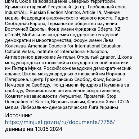
Libres, Союз за возвращение Северных территорий,
Крымскотатарский Ресурсный Центр, Глобальный союз
IndustriALL, Russian Election Monitor, Article 19, Мнение
медиа, Федерация анархического черного креста, Радио
Свободная Европа, Германское общество изучения
Восточной Европы, Фонд имени Фридриха Эберта, XZ
gGmbH, Мобильная академия поддержки гендерной
демократии и миротворчества, Форум имени Льва
Копелева, American Councils for International Education,
Cultural Vistas, Institute of International Education,
Антивоенное движение Антальи, Открытый диалог, Школа
международных отношений и государственной политики
им Питера Мунка, Российско-канадский демократический
альянс, Школа международных отношений им Нормана
Патерсона, Центр Гражданских Свобод, Фонд Бориса
Немцова за Свободу, Фонд имени Фридриха Науманна за
свободу, Феминистское антивоенное сопротивление,
Комитет независимости Ингушетии, Прометей, Stop
Occupation of Karelia, Вернись живым, Фридом Хаус, СОТА
медиа, Либерально-демократическая Лига Украины
Источник:
https://minjust.gov.ru/ru/documents/7756/
данные на
13.05.2024