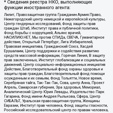
* Сведения реестра НКО, выполняющих
функции иностранного агента:
Лилит, Правозащитная группа Гражданин.Армия.Право,
Нижегородский центр немецкой и европейской культуры,
Центр гендерных исследований, Фонд защиты прав
граждан Штаб, Институт права и публичной политики,
Фонд борьбы с коррупцией, Альянс врачей,
НАСИЛИЮ.НЕТ, Мы против СПИДа, СВЕЧА, Гуманитарное
действие, Открытый Петербург, Лига Избирателей,
Правовая инициатива, Гражданский Союз, Хасдей
Ерушалаим, Центр поддержки и содействия развитию
средств массовой информации, Горячая Линия, В защиту
прав заключенных, Институт глобализации и социальных
движений, Центр социально-информационных инициатив
Действие, Благотворительный фонд охраны здоровья и
защиты прав граждан, Благотворительный фонд помощи
осужденным и их семьям, Фонд Тольятти, Новое время,
Серебряная тайга, Так-Так-Так, Сова, центр Анна, Проект
Апрель, Самарская губерния, Эра здоровья, Мемориал,
Аналитический Центр Юрия Левады, Издательство Парк
Гагарина, Фонд имени Андрея Рылькова, Сфера, Центр
СИБАЛЬТ, Уральская правозащитная группа, Женщины
Евразии, Институт прав человека, Фонд защиты гласности,
Российский исследовательский центр по правам человека,