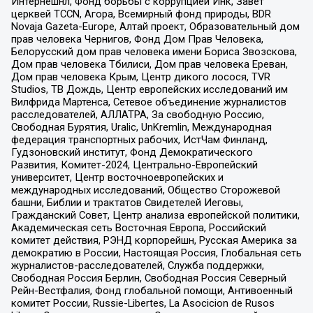
Интернешнл, Фонд борьбы с коррупцией Инк, Завет
церквей TCCN, Агора, Всемирный фонд природы, BDR
Novaja Gazeta-Europe, Алтай проект, Образовательный дом
прав человека Чернигов, Фонд Дом Прав Человека,
Белорусский дом прав человека имени Бориса Звозскова,
Дом прав человека Тбилиси, Дом прав человека Ереван,
Дом прав человека Крым, Центр дикого лосося, TVR
Studios, ТВ Дождь, Центр европейских исследований им
Вилфрида Мартенса, Сетевое объединение журналистов
расследователей, АЛЛАТРА, За свободную Россию,
Свободная Бурятия, Uralic, UnKremlin, Международная
федерация транспортных рабочих, ИстЧам Финланд,
Гудзоновский институт, Фонд Демократического
Развития, Комитет-2024, Центрально-Европейский
университет, Центр восточноевропейских и
международных исследований, Общество Сторожевой
башни, Библии и трактатов Свидетелей Иеговы,
Гражданский Совет, Центр анализа европейской политики,
Академическая сеть Восточная Европа, Российский
комитет действия, РЭНД корпорейшн, Русская Америка за
демократию в России, Настоящая Россия, Глобальная сеть
журналистов-расследователей, Служба поддержки,
Свободная Россия Берлин, Свободная Россия Северный
Рейн-Вестфалия, Фонд глобальной помощи, Антивоенный
комитет России, Russie-Libertes, La Asocicion de Rusos