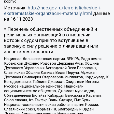
корпус
Источник:
http://nac.gov.ru/terroristicheskie-i-
ekstremistskie-organizacii-i-materialy.html
данные
на
16.11.2023
* Перечень общественных объединений и
религиозных организаций в отношении
которых судом принято вступившее в
законную силу решение о ликвидации или
запрете деятельности:
Национал-большевистская партия, ВЕК РА, Рада земли
Кубанской Духовно Родовой Державы Русь, Община
Духовного Управления Асгардской Веси Беловодья,
Славянская Община Капища Веды Перуна, Мужская
Духовная Семинария Староверов-Инглингов, Нурджулар, К
Богодержавию, Таблиги Джамаат, Свидетели Иеговы,
Русское национальное единство, Национал-
социалистическое общество, Джамаат мувахидов,
Объединенный Вилайат Кабарды, Балкарии и Карачая,
Союз славян, Ат-Такфир Валь-Хиджра, Пит Буль,
Национал-социалистическая рабочая партия России,
Славянский союз, Формат-18, Благородный Орден
Дьявола, Армия воли народа, Национальная