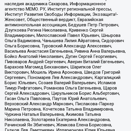
наследия академика Сахарова, Информационное
агентство МЕМО. РУ, Институт региональной прессы,
Институт Развития Свободы Информации, Экозащита!-
Женсовет, Общественный вердикт, Евразийская
антимонопольная ассоциация, Бедушев Петр Петрович,
Дзугкоева Регина Николаевна, Кривенко Сергей
Владимирович, Милославский Павел Юрьевич, Шнырова
Ольга Вадимовна, Чанышева Лилия Айратовна, Сидорович
Ольга Борисовна, Туровский Александр Алексеевич,
Васильева Анастасия Евгеньевна, Ривина Анна Валерьевна,
Бойко Анатолий Николаевич, Дугин Сергей Георгиевич,
Пивоваров Андрей Сергеевич, Аверин Виталий Евгеньевич,
Барахоев Магомед Бекханович, Шарипков Олег
Викторович, Мошель Ирина Ароновна, Шведов Григорий
Сергеевич, Пономарев Лев Александрович, Каргалицкий
Борис Юльевич, Созаев Валерий Валерьевич, Исламов
Тимур Рифгатович, Романова Ольга Евгеньевна, Щаров
Сергей Алексадрович, Цирульников Борис Альбертович,
Гасан Ольга Павловна, Паутов Юрий Анатольевич,
Верховский Александр Маркович, Пислакова-Паркер
Марина Петровна, Кочеткова Татьяна Владимировна,
Чуркина Наталья Валерьевна, Акимова Татьяна
Николаевна, Золотарева Екатерина Александровна,
Рачинский Ян Збигневич, Жемкова Елена Борисовна,
Гудков Лев Дмитриевич, Илларионова Юлия Юрьевна,