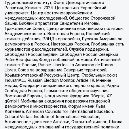
Гудзоновский институт, Фонд Демократического
Развития, Комитет-2024, Центрально-Европейский
университет, Центр восточноевропейских и
международных исследований, Общество Сторожевой
башни, Библии и трактатов Свидетелей Иеговы,
Гражданский Совет, Центр анализа европейской политики,
Академическая сеть Восточная Европа, Российский
комитет действия, РЭНД корпорейшн, Русская Америка за
демократию в России, Настоящая Россия, Глобальная сеть
журналистов-расследователей, Служба поддержки,
Свободная Россия Берлин, Свободная Россия Северный
Рейн-Вестфалия, Фонд глобальной помощи, Антивоенный
комитет России, Russie-Libertes, La Asocicion de Rusos
Libres, Союз за возвращение Северных территорий,
Крымскотатарский Ресурсный Центр, Глобальный союз
IndustriALL, Russian Election Monitor, Article 19, Мнение
медиа, Федерация анархического черного креста, Радио
Свободная Европа, Германское общество изучения
Восточной Европы, Фонд имени Фридриха Эберта, XZ
gGmbH, Мобильная академия поддержки гендерной
демократии и миротворчества, Форум имени Льва
Копелева, American Councils for International Education,
Cultural Vistas, Institute of International Education,
Антивоенное движение Антальи, Открытый диалог, Школа
международных отношений и государственной политики