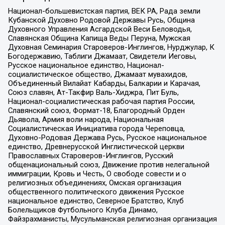
Национал-большевистская партия, ВЕК РА, Рада земли
Кубанской Духовно Родовой Державы Русь, Община
Духовного Управления Асгардской Веси Беловодья,
Славянская Община Капища Веды Перуна, Мужская
Духовная Семинария Староверов-Инглингов, Нурджулар, К
Богодержавию, Таблиги Джамаат, Свидетели Иеговы,
Русское национальное единство, Национал-
социалистическое общество, Джамаат мувахидов,
Объединенный Вилайат Кабарды, Балкарии и Карачая,
Союз славян, Ат-Такфир Валь-Хиджра, Пит Буль,
Национал-социалистическая рабочая партия России,
Славянский союз, Формат-18, Благородный Орден
Дьявола, Армия воли народа, Национальная
Социалистическая Инициатива города Череповца,
Духовно-Родовая Держава Русь, Русское национальное
единство, Древнерусской Инглистической церкви
Православных Староверов-Инглингов, Русский
общенациональный союз, Движение против нелегальной
иммиграции, Кровь и Честь, О свободе совести и о
религиозных объединениях, Омская организация
общественного политического движения Русское
национальное единство, Северное Братство, Клуб
Болельщиков Футбольного Клуба Динамо,
Файзрахманисты, Мусульманская религиозная организация