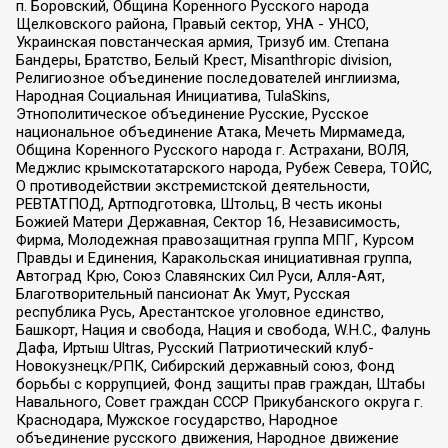
п. Боровский, Община Коренного Русского народа
Щелковского района, Правый сектор, УНА - УНСО,
Украинская повстанческая армия, Тризуб им. Степана
Бандеры, Братство, Белый Крест, Misanthropic division,
Религиозное объединение последователей инглиизма,
Народная Социальная Инициатива, TulaSkins,
Этнополитическое объединение Русские, Русское
национальное объединение Атака, Мечеть Мирмамеда,
Община Коренного Русского народа г. Астрахани, ВОЛЯ,
Меджлис крымскотатарского народа, Рубеж Севера, ТОЙС,
О противодействии экстремистской деятельности,
РЕВТАТПОД, Артподготовка, Штольц, В честь иконы
Божией Матери Державная, Сектор 16, Независимость,
Фирма, Молодежная правозащитная группа МПГ, Курсом
Правды и Единения, Каракольская инициативная группа,
Автоград Крю, Союз Славянских Сил Руси, Алля-Аят,
Благотворительный пансионат Ак Умут, Русская
республика Русь, Арестантское уголовное единство,
Башкорт, Нация и свобода, Нация и свобода, W.H.С., Фалунь
Дафа, Иртыш Ultras, Русский Патриотический клуб-
Новокузнецк/РПК, Сибирский державный союз, Фонд
борьбы с коррупцией, Фонд защиты прав граждан, Штабы
Навального, Совет граждан СССР Прикубанского округа г.
Краснодара, Мужское государство, Народное
объединение русского движения, Народное движение