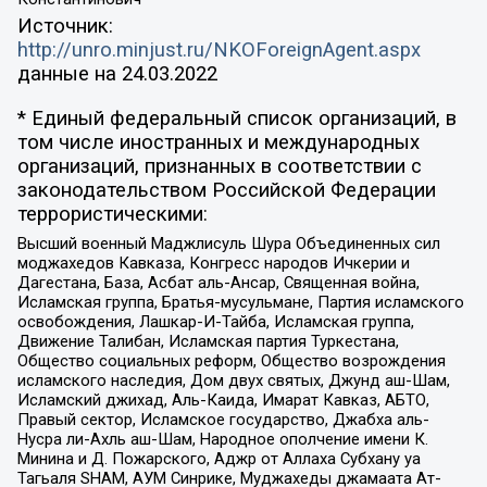
Источник:
http://unro.minjust.ru/NKOForeignAgent.aspx
данные на
24.03.2022
* Единый федеральный список организаций, в
том числе иностранных и международных
организаций, признанных в соответствии с
законодательством Российской Федерации
террористическими:
Высший военный Маджлисуль Шура Объединенных сил
моджахедов Кавказа, Конгресс народов Ичкерии и
Дагестана, База, Асбат аль-Ансар, Священная война,
Исламская группа, Братья-мусульмане, Партия исламского
освобождения, Лашкар-И-Тайба, Исламская группа,
Движение Талибан, Исламская партия Туркестана,
Общество социальных реформ, Общество возрождения
исламского наследия, Дом двух святых, Джунд аш-Шам,
Исламский джихад, Аль-Каида, Имарат Кавказ, АБТО,
Правый сектор, Исламское государство, Джабха аль-
Нусра ли-Ахль аш-Шам, Народное ополчение имени К.
Минина и Д. Пожарского, Аджр от Аллаха Субхану уа
Тагьаля SHAM, АУМ Синрике, Муджахеды джамаата Ат-