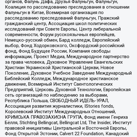
органов, Фалунь Дафа, Друзья Фалуньгун, Фалуньгун,
Коалиция по расследованию преследования в отношении
Фалуньгун в Китае, Всемирная организация по
расследованию преследований Фалуньгун, Пражский
гражданский центр, Ассоциация школ политических
исследований при Совете Европы, Центр либеральной
современности, Форум русскоязычных европейцев,
Немецко-русский обмен, Бард колледж, Европейский
выбор, Фонд Ходорковского, Оксфордский российский
фонд, Фонд Будущее России, Компания свободы
информации, Проект Медиа, Международное партнерство
за права человека, Духовное Управление Евангельских
Христиан Украинской Христианской Церкви, Новое
Поколение, Духовное Учебное Заведение Международный
Библейский Колледж, Международное христианское
движение, Всемирный Институт Саентологических
Предприятий, Церковь Духовной Технологии, Европейская
сеть организаций по наблюдению за выборами,
Республика Польша, СВОБОДНЫЙ ИДЕЛЬ-УРАЛ,
Ассоциация развития журналистики, IStories fonds,
Королевский Институт Международных Отношений,
КРИМСЬКА ПРАВОЗАХИСНА ГРУПА, Фонд имени Генриха
Бёлля, Stichting Bellingcat, Bellingcat Ltd, The Insider, Институт
правовой инициативы Центральной и Восточной Европы,
Фонд Открытой Эстонии, Calvert 22 Foundation, Канадский