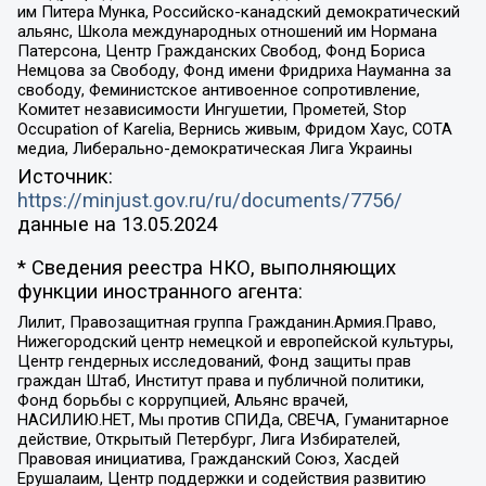
им Питера Мунка, Российско-канадский демократический
альянс, Школа международных отношений им Нормана
Патерсона, Центр Гражданских Свобод, Фонд Бориса
Немцова за Свободу, Фонд имени Фридриха Науманна за
свободу, Феминистское антивоенное сопротивление,
Комитет независимости Ингушетии, Прометей, Stop
Occupation of Karelia, Вернись живым, Фридом Хаус, СОТА
медиа, Либерально-демократическая Лига Украины
Источник:
https://minjust.gov.ru/ru/documents/7756/
данные на
13.05.2024
* Сведения реестра НКО, выполняющих
функции иностранного агента:
Лилит, Правозащитная группа Гражданин.Армия.Право,
Нижегородский центр немецкой и европейской культуры,
Центр гендерных исследований, Фонд защиты прав
граждан Штаб, Институт права и публичной политики,
Фонд борьбы с коррупцией, Альянс врачей,
НАСИЛИЮ.НЕТ, Мы против СПИДа, СВЕЧА, Гуманитарное
действие, Открытый Петербург, Лига Избирателей,
Правовая инициатива, Гражданский Союз, Хасдей
Ерушалаим, Центр поддержки и содействия развитию