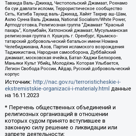
Тавхида Валь-Джихад, Чистопольский Джамаат, Рохнамо
ба суи давлати исломи, Террористическое сообщество
Сеть, Катиба Таухид валь-Джихад, Хайят Тахрир аш-Шам,
Ахлю Сунна Валь Джамаа, National Socialism/White Power,
Артподготовка, Религиозная группа “Джамаат “Красный
пахарь”, Колумбайн, Хатлонский джамаат, Мусульманская
религиозная группа п. Кушкуль г. Оренбург, Крымско-
татарский добровольческий батальон имени Номана
Челебиджихана, Азов, Партия исламского возрождения
Таджикистана, Народная самооборона, Дуббайский
джамаат, московская ячейка, Батал-Хаджи Белхороев,
Маньяки Культ Убийц, Молодёжь Которая Улыбается,
Легион Свобода России, Айдар, Русский добровольческий
корпус
Источник:
http://nac.gov.ru/terroristicheskie-i-
ekstremistskie-organizacii-i-materialy.html
данные
на
16.11.2023
* Перечень общественных объединений и
религиозных организаций в отношении
которых судом принято вступившее в
законную силу решение о ликвидации или
запрете деятельности: