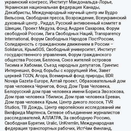
украинский конгресс, Институт Макдональда-Лорье,
Украинская национальная федерация Канады,
Декабристы, Международный научный центр им Вудро
Вильсона, Свободная пресса, Возрождение, Всеукраинский
духовный центр , Риддл, Русский антивоенный комитет в
Швеции, Проект Медуза, Фонд Андрея Сахарова, Форум
свободной России, Лига Свободных Наций, Transparеncy
International, Форум Свободных Народов ПостРоссии,
Солидарность с гражданским движением в России –
Solidarus, КрымSOS, Свободный университет, Институт
государственного управления, Форум гражданского
общества Россия, Беллона, Союз жителей островов
Тисима и Хабомаи, Съезд народных депутатов, Гринпис
Интернешнл, Фонд борьбы с коррупцией Инк, Завет
церквей TCCN, Агора, Всемирный фонд природы, BDR
Novaja Gazeta-Europe, Алтай проект, Образовательный дом
прав человека Чернигов, Фонд Дом Прав Человека,
Белорусский дом прав человека имени Бориса Звозскова,
Дом прав человека Тбилиси, Дом прав человека Ереван,
Дом прав человека Крым, Центр дикого лосося, TVR
Studios, ТВ Дождь, Центр европейских исследований им
Вилфрида Мартенса, Сетевое объединение журналистов
расследователей, АЛЛАТРА, За свободную Россию,
Свободная Бурятия, Uralic, UnKremlin, Международная
федерация транспортных рабочих, ИстЧам Финланд,