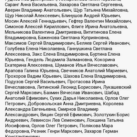
Саранг Анна Васильевна, Захарова Светлана Сергеевна,
Аверин Владимир Анатольевич, Щур Татьяна Михайловна,
Щур Николай Алексеевич, Блинушов Андрей Юрьевич,
Мосин Алексей Геннадьевич, Гефтер Валентин Михайлович,
Симонов Алексей Кириллович, Флиге Ирина Анатольевна,
Мельникова Валентина Дмитриевна, Вититинова Елена
Владимировна, Баженова Светлана Куприяновна,
Максимов Сергей Владимирович, Беляев Сергей Иванович,
Голубева Елена Николаевна, Ганнушкина Светлана
Алексеевна, Закс Елена Владимировна, Буртина Елена
Юрьевна, Гендель Людмила Залмановна, Кокорина
Екатерина Алексеевна, Шуманов Илья Вячеславович,
Арапова Галина Юрьевна, Свечников Анатолий Мариевич,
Прохоров Вадим Юрьевич, Шахова Елена Владимировна,
Подузов Сергей Васильевич, Протасова Ирина
Вячеславовна, Литинский Леонид Борисович, Лукашевский
Сергей Маркович, Бахмин Вячеслав Иванович, Шабад
Анатолий Ефимович, Сухих Дарья Николаевна, Орлов Олег
Петрович, Добровольская Анна Дмитриевна, Королева
Александра Евгеньевна, Смирнов Владимир
Александрович, Вицин Сергей Ефимович, Золотухин Борис
Андреевич, Левинсон Лев Семенович, Локшина Татьяна
Иосифовна, Орлов Олег Петрович, Полякова Мара
Федоровна, Резник Генри Маркович, Захаров Герман
Константинович