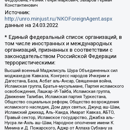
Константинович
Источник:
http://unro.minjust.ru/NKOForeignAgent.aspx
данные на
24.03.2022
* Единый федеральный список организаций, в
том числе иностранных и международных
организаций, признанных в соответствии с
законодательством Российской Федерации
террористическими:
Высший военный Маджлисуль Шура Объединенных сил
моджахедов Кавказа, Конгресс народов Ичкерии и
Дагестана, База, Асбат аль-Ансар, Священная война,
Исламская группа, Братья-мусульмане, Партия исламского
освобождения, Лашкар-И-Тайба, Исламская группа,
Движение Талибан, Исламская партия Туркестана,
Общество социальных реформ, Общество возрождения
исламского наследия, Дом двух святых, Джунд аш-Шам,
Исламский джихад, Аль-Каида, Имарат Кавказ, АБТО,
Правый сектор, Исламское государство, Джабха аль-
Нусра ли-Ахль аш-Шам, Народное ополчение имени К.
Минина и Д. Пожарского, Аджр от Аллаха Субхану уа