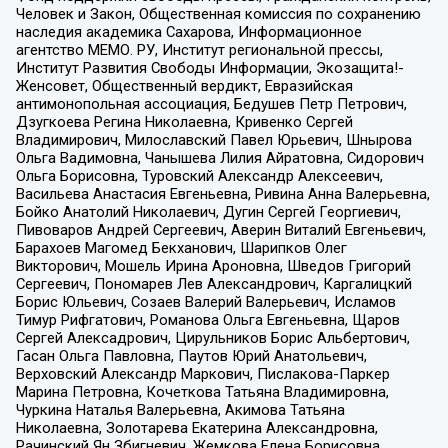
Человек и Закон, Общественная комиссия по сохранению
наследия академика Сахарова, Информационное
агентство МЕМО. РУ, Институт региональной прессы,
Институт Развития Свободы Информации, Экозащита!-
Женсовет, Общественный вердикт, Евразийская
антимонопольная ассоциация, Бедушев Петр Петрович,
Дзугкоева Регина Николаевна, Кривенко Сергей
Владимирович, Милославский Павел Юрьевич, Шнырова
Ольга Вадимовна, Чанышева Лилия Айратовна, Сидорович
Ольга Борисовна, Туровский Александр Алексеевич,
Васильева Анастасия Евгеньевна, Ривина Анна Валерьевна,
Бойко Анатолий Николаевич, Дугин Сергей Георгиевич,
Пивоваров Андрей Сергеевич, Аверин Виталий Евгеньевич,
Барахоев Магомед Бекханович, Шарипков Олег
Викторович, Мошель Ирина Ароновна, Шведов Григорий
Сергеевич, Пономарев Лев Александрович, Каргалицкий
Борис Юльевич, Созаев Валерий Валерьевич, Исламов
Тимур Рифгатович, Романова Ольга Евгеньевна, Щаров
Сергей Алексадрович, Цирульников Борис Альбертович,
Гасан Ольга Павловна, Паутов Юрий Анатольевич,
Верховский Александр Маркович, Пислакова-Паркер
Марина Петровна, Кочеткова Татьяна Владимировна,
Чуркина Наталья Валерьевна, Акимова Татьяна
Николаевна, Золотарева Екатерина Александровна,
Рачинский Ян Збигневич, Жемкова Елена Борисовна,