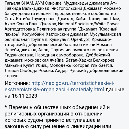
Тагьаля SHAM, АУМ Синрике, Муджахеды джамаата Ат-
Тавхида Валь-Джихад, Чистопольский Джамаат, Рохнамо
ба суи давлати исломи, Террористическое сообщество
Сеть, Катиба Таухид валь-Джихад, Хайят Тахрир аш-Шам,
Ахлю Сунна Валь Джамаа, National Socialism/White Power,
Артподготовка, Религиозная группа “Джамаат “Красный
пахарь”, Колумбайн, Хатлонский джамаат, Мусульманская
религиозная группа п. Кушкуль г. Оренбург, Крымско-
татарский добровольческий батальон имени Номана
Челебиджихана, Азов, Партия исламского возрождения
Таджикистана, Народная самооборона, Дуббайский
джамаат, московская ячейка, Батал-Хаджи Белхороев,
Маньяки Культ Убийц, Молодёжь Которая Улыбается,
Легион Свобода России, Айдар, Русский добровольческий
корпус
Источник:
http://nac.gov.ru/terroristicheskie-i-
ekstremistskie-organizacii-i-materialy.html
данные
на
16.11.2023
* Перечень общественных объединений и
религиозных организаций в отношении
которых судом принято вступившее в
законную силу решение о ликвидации или