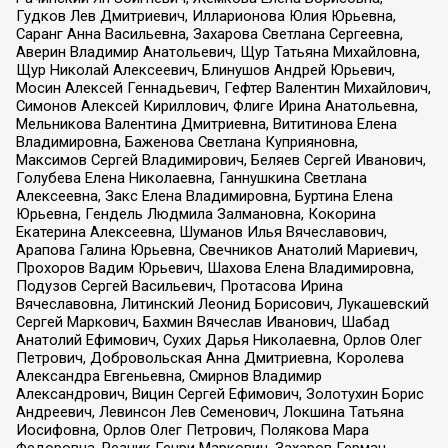
Гудков Лев Дмитриевич, Илларионова Юлия Юрьевна,
Саранг Анна Васильевна, Захарова Светлана Сергеевна,
Аверин Владимир Анатольевич, Щур Татьяна Михайловна,
Щур Николай Алексеевич, Блинушов Андрей Юрьевич,
Мосин Алексей Геннадьевич, Гефтер Валентин Михайлович,
Симонов Алексей Кириллович, Флиге Ирина Анатольевна,
Мельникова Валентина Дмитриевна, Вититинова Елена
Владимировна, Баженова Светлана Куприяновна,
Максимов Сергей Владимирович, Беляев Сергей Иванович,
Голубева Елена Николаевна, Ганнушкина Светлана
Алексеевна, Закс Елена Владимировна, Буртина Елена
Юрьевна, Гендель Людмила Залмановна, Кокорина
Екатерина Алексеевна, Шуманов Илья Вячеславович,
Арапова Галина Юрьевна, Свечников Анатолий Мариевич,
Прохоров Вадим Юрьевич, Шахова Елена Владимировна,
Подузов Сергей Васильевич, Протасова Ирина
Вячеславовна, Литинский Леонид Борисович, Лукашевский
Сергей Маркович, Бахмин Вячеслав Иванович, Шабад
Анатолий Ефимович, Сухих Дарья Николаевна, Орлов Олег
Петрович, Добровольская Анна Дмитриевна, Королева
Александра Евгеньевна, Смирнов Владимир
Александрович, Вицин Сергей Ефимович, Золотухин Борис
Андреевич, Левинсон Лев Семенович, Локшина Татьяна
Иосифовна, Орлов Олег Петрович, Полякова Мара
Федоровна, Резник Генри Маркович, Захаров Герман