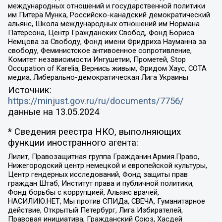
международных отношений и государственной политики
им Питера Мунка, Российско-канадский демократический
альянс, Школа международных отношений им Нормана
Патерсона, Центр Гражданских Свобод, Фонд Бориса
Немцова за Свободу, Фонд имени Фридриха Науманна за
свободу, Феминистское антивоенное сопротивление,
Комитет независимости Ингушетии, Прометей, Stop
Occupation of Karelia, Вернись живым, Фридом Хаус, СОТА
медиа, Либерально-демократическая Лига Украины
Источник:
https://minjust.gov.ru/ru/documents/7756/
данные на
13.05.2024
* Сведения реестра НКО, выполняющих
функции иностранного агента:
Лилит, Правозащитная группа Гражданин.Армия.Право,
Нижегородский центр немецкой и европейской культуры,
Центр гендерных исследований, Фонд защиты прав
граждан Штаб, Институт права и публичной политики,
Фонд борьбы с коррупцией, Альянс врачей,
НАСИЛИЮ.НЕТ, Мы против СПИДа, СВЕЧА, Гуманитарное
действие, Открытый Петербург, Лига Избирателей,
Правовая инициатива, Гражданский Союз, Хасдей