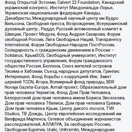
Фонд Открытой Эстонии, Calvert 22 Foundation, Канадский
украинский конгресс, Институт Макдональда-Лорье,
Украинская национальная федерация Канады,
Декабристы, Международный научный центр им Вудро
Вильсона, Свободная пресса, Возрождение, Всеукраинский
духовный центр , Риддл, Русский антивоенный комитет в
Швеции, Проект Медуза, Фонд Андрея Сахарова, Форум
свободной России, Лига Свободных Наций, Transparеncy
International, Форум Свободных Народов ПостРоссии,
Солидарность с гражданским движением в России –
Solidarus, КрымSOS, Свободный университет, Институт
государственного управления, Форум гражданского
общества Россия, Беллона, Союз жителей островов
Тисима и Хабомаи, Съезд народных депутатов, Гринпис
Интернешнл, Фонд борьбы с коррупцией Инк, Завет
церквей TCCN, Агора, Всемирный фонд природы, BDR
Novaja Gazeta-Europe, Алтай проект, Образовательный дом
прав человека Чернигов, Фонд Дом Прав Человека,
Белорусский дом прав человека имени Бориса Звозскова,
Дом прав человека Тбилиси, Дом прав человека Ереван,
Дом прав человека Крым, Центр дикого лосося, TVR
Studios, ТВ Дождь, Центр европейских исследований им
Вилфрида Мартенса, Сетевое объединение журналистов
расследователей, АЛЛАТРА, За свободную Россию,
Свободная Бурятия, Uralic, UnKremlin, Международная