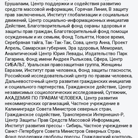
Ерушалаим, Центр поддержки и содействия развитию
средств массовой информации, Горячая Линия, В защиту
прав заключенных, Институт глобализации и социальных
движений, Центр социально-информационных инициатив
Действие, Благотворительный фонд охраны здоровья и
защиты прав граждан, Благотворительный фонд помощи
осужденным и их семьям, Фонд Тольятти, Новое время,
Серебряная тайга, Так-Так-Так, Сова, центр Анна, Проект
Апрель, Самарская губерния, Эра здоровья, Мемориал,
Аналитический Центр Юрия Левады, Издательство Парк
Гагарина, Фонд имени Андрея Рылькова, Сфера, Центр
СИБАЛЬТ, Уральская правозащитная группа, Женщины
Евразии, Институт прав человека, Фонд защиты гласности,
Российский исследовательский центр по правам человека,
Дальневосточный центр развития гражданских инициатив
и социального партнерства, Гражданское действие, Центр
независимых социологических исследований, Сутяжник,
АКАДЕМИЯ ПО ПРАВАМ ЧЕЛОВЕКА, Центр развития
некоммерческих организаций, Частное учреждение в
Калининграде Совета Министров северных стран,
Гражданское содействие, Трансперенси Интернешнл-Р,
Центр Защиты Прав Средств Массовой Информации,
Институт развития прессы - Сибирь, Частное учреждение в
Санкт-Петербурге Совета Министров Северных Стран,
Фонд поддержки свободы прессы, Гражданский контроль,