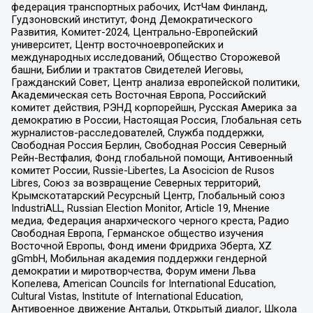
федерация транспортных рабочих, ИстЧам Финланд,
Гудзоновский институт, Фонд Демократического
Развития, Комитет-2024, Центрально-Европейский
университет, Центр восточноевропейских и
международных исследований, Общество Сторожевой
башни, Библии и трактатов Свидетелей Иеговы,
Гражданский Совет, Центр анализа европейской политики,
Академическая сеть Восточная Европа, Российский
комитет действия, РЭНД корпорейшн, Русская Америка за
демократию в России, Настоящая Россия, Глобальная сеть
журналистов-расследователей, Служба поддержки,
Свободная Россия Берлин, Свободная Россия Северный
Рейн-Вестфалия, Фонд глобальной помощи, Антивоенный
комитет России, Russie-Libertes, La Asocicion de Rusos
Libres, Союз за возвращение Северных территорий,
Крымскотатарский Ресурсный Центр, Глобальный союз
IndustriALL, Russian Election Monitor, Article 19, Мнение
медиа, Федерация анархического черного креста, Радио
Свободная Европа, Германское общество изучения
Восточной Европы, Фонд имени Фридриха Эберта, XZ
gGmbH, Мобильная академия поддержки гендерной
демократии и миротворчества, Форум имени Льва
Копелева, American Councils for International Education,
Cultural Vistas, Institute of International Education,
Антивоенное движение Антальи, Открытый диалог, Школа