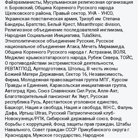
Файзрахманисты, Мусульманская религиозная организация
п. Боровский, Община Коренного Русского народа
Щелковского района, Правый сектор, УНА - УНСО,
Украинская повстанческая армия, Тризуб им. Степана
Бандеры, Братство, Белый Крест, Misanthropic division,
Религиозное объединение последователей инглиизма,
Народная Социальная Инициатива, TulaSkins,
Этнополитическое объединение Русские, Русское
национальное объединение Атака, Мечеть Мирмамеда,
Община Коренного Русского народа г. Астрахани, ВОЛЯ,
Меджлис крымскотатарского народа, Рубеж Севера, ТОЙС,
О противодействии экстремистской деятельности,
РЕВТАТПОД, Артподготовка, Штольц, В честь иконы
Божией Матери Державная, Сектор 16, Независимость,
Фирма, Молодежная правозащитная группа МПГ, Курсом
Правды и Единения, Каракольская инициативная группа,
Автоград Крю, Союз Славянских Сил Руси, Алля-Аят,
Благотворительный пансионат Ак Умут, Русская
республика Русь, Арестантское уголовное единство,
Башкорт, Нация и свобода, Нация и свобода, W.H.С., Фалунь
Дафа, Иртыш Ultras, Русский Патриотический клуб-
Новокузнецк/РПК, Сибирский державный союз, Фонд
борьбы с коррупцией, Фонд защиты прав граждан, Штабы
Навального, Совет граждан СССР Прикубанского округа г.
Краснодара, Мужское государство, Народное