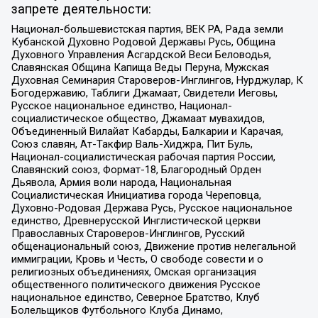
запрете деятельности:
Национал-большевистская партия, ВЕК РА, Рада земли
Кубанской Духовно Родовой Державы Русь, Община
Духовного Управления Асгардской Веси Беловодья,
Славянская Община Капища Веды Перуна, Мужская
Духовная Семинария Староверов-Инглингов, Нурджулар, К
Богодержавию, Таблиги Джамаат, Свидетели Иеговы,
Русское национальное единство, Национал-
социалистическое общество, Джамаат мувахидов,
Объединенный Вилайат Кабарды, Балкарии и Карачая,
Союз славян, Ат-Такфир Валь-Хиджра, Пит Буль,
Национал-социалистическая рабочая партия России,
Славянский союз, Формат-18, Благородный Орден
Дьявола, Армия воли народа, Национальная
Социалистическая Инициатива города Череповца,
Духовно-Родовая Держава Русь, Русское национальное
единство, Древнерусской Инглистической церкви
Православных Староверов-Инглингов, Русский
общенациональный союз, Движение против нелегальной
иммиграции, Кровь и Честь, О свободе совести и о
религиозных объединениях, Омская организация
общественного политического движения Русское
национальное единство, Северное Братство, Клуб
Болельщиков Футбольного Клуба Динамо,