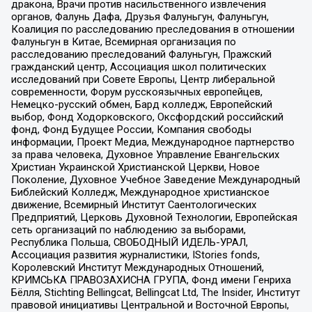
дракона, Врачи против насильственного извлечения
органов, Фалунь Дафа, Друзья Фалуньгун, Фалуньгун,
Коалиция по расследованию преследования в отношении
Фалуньгун в Китае, Всемирная организация по
расследованию преследований Фалуньгун, Пражский
гражданский центр, Ассоциация школ политических
исследований при Совете Европы, Центр либеральной
современности, Форум русскоязычных европейцев,
Немецко-русский обмен, Бард колледж, Европейский
выбор, Фонд Ходорковского, Оксфордский российский
фонд, Фонд Будущее России, Компания свободы
информации, Проект Медиа, Международное партнерство
за права человека, Духовное Управление Евангельских
Христиан Украинской Христианской Церкви, Новое
Поколение, Духовное Учебное Заведение Международный
Библейский Колледж, Международное христианское
движение, Всемирный Институт Саентологических
Предприятий, Церковь Духовной Технологии, Европейская
сеть организаций по наблюдению за выборами,
Республика Польша, СВОБОДНЫЙ ИДЕЛЬ-УРАЛ,
Ассоциация развития журналистики, IStories fonds,
Королевский Институт Международных Отношений,
КРИМСЬКА ПРАВОЗАХИСНА ГРУПА, Фонд имени Генриха
Бёлля, Stichting Bellingcat, Bellingcat Ltd, The Insider, Институт
правовой инициативы Центральной и Восточной Европы,