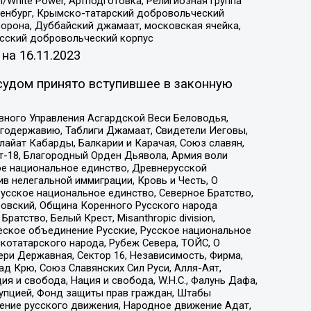
/White Power, Артподготовка, Религиозная группа
Оренбург, Крымско-татарский добровольческий
орона, Дуббайский джамаат, московская ячейка,
усский добровольческий корпус
 на
16.11.2023
судом принято вступившее в законную
вного Управления Асгардской Веси Беловодья,
годержавию, Таблиги Джамаат, Свидетели Иеговы,
айат Кабарды, Балкарии и Карачая, Союз славян,
т-18, Благородный Орден Дьявола, Армия воли
ое национальное единство, Древнерусской
 нелегальной иммиграции, Кровь и Честь, О
усское национальное единство, Северное Братство,
ровский, Община Коренного Русского народа
атство, Белый Крест, Misanthropic division,
еское объединение Русские, Русское национальное
котатарского народа, Рубеж Севера, ТОЙС, О
ри Державная, Сектор 16, Независимость, Фирма,
д Крю, Союз Славянских Сил Руси, Алля-Аят,
я и свобода, Нация и свобода, W.H.С., Фалунь Дафа,
рупцией, Фонд защиты прав граждан, Штабы
ение русского движения, Народное движение Адат,