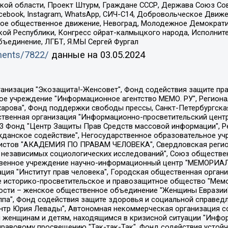
ой области, Проект Штурм, Граждане СССР, Держава Союз Сов
Facebook, Instagram, WhatsApp, СИЧ-С14, Добровольческое Движ
ское общественное движение, Невоград, Молодежное Демократ
ой Республики, Конгресс ойрат-калмыцкого народа, Исполнит
бъединение, ЛГБТ, Я.МЫ Сергей Фургал
uments/7822/
данные на
03.05.2024
Общество с ограниченной ответственностью "Радио Свободная Европа/Радио Свобода", Чешское информационное агентство "MEDIUM-ORIENT", Красноярская региональная общественная организация "Мы против СПИДа", Камалягин Денис Николаевич, Маркелов Сергей Евгеньевич, Пономарев Лев Александрович, Савицкая Людмила Алексеевна, Автономная некоммерческая организация "Центр по работе с проблемой насилия "НАСИЛИЮ.НЕТ", Межрегиональный профессиональный союз работников здравоохранения "Альянс врачей", Юридическое лицо, зарегистрированное в Латвийской Республике, SIA "Medusa Project" (регистрационный номер 40103797863, дата регистрации 10.06.2014), Некоммерческая организация "Фонд по борьбе с коррупцией", Автономная некоммерческая организация "Институт права и публичной политики", Баданин Роман Сергеевич, Гликин Максим Александрович, Железнова Мария Михайловна, Лукьянова Юлия Сергеевна, Маетная Елизавета Витальевна, Маняхин Петр Борисович, Чуракова Ольга Владимировна, Ярош Юлия Петровна, Юридическое лицо "The Insider SIA", зарегистрированное в Риге, Латвийская Республика (дата регистрации 26.06.2015), являющееся администратором доменного имени интернет-издания "The Insider SIA", https://theins.ru, Постернак Алексей Евгеньевич, Рубин Михаил Аркадьевич, Анин Роман Александрович, Юридическое лицо Istories fonds, зарегистрированное в Латвийской Республике (регистрационный номер 50008295751, дата регистрации 24.02.2020), Великовский Дмитрий Александрович, Долинина Ирина Николаевна, Мароховская Алеся Алексеевна, Шлейнов Роман Юрьевич, Шмагун Олеся Валентиновна, Общество с ограниченной ответственностью "Альтаир 2021", Общество с ограниченной ответственностью "Вега 2021", Общество с ограниченной ответственностью "Главный редактор 2021", Общество с ограниченной ответственностью "Ромашки монолит", Важенков Артем Валерьевич, Ивановская областная общественная организация "Центр гендерных исследований", Гурман Юрий Альбертович, Медиапроект "ОВД-Инфо", Егоров Владимир Владимирович, Жилинский Владимир Александрович, Общество с ограниченной ответственностью "ЗП", Иванова София Юрьевна, Карезина Инна Павловна, Кильтау Екатерина Викторовна, Петров Алексей Викторович, Пискунов Сергей Евгеньевич, Смирнов Сергей Сергеевич, Тихонов Михаил Сергеевич, Общество с ограниченной ответственностью "ЖУРНАЛИСТ-ИНОСТРАННЫЙ АГЕНТ", Арапова Галина Юрьевна, Вольтская Татьяна Анатольевна, Американская компания "Mason G.E.S. Anonymous Foundation" (США), являющаяся владельцем интернет-издания https://mnews.world/, Компания "Stichting Bellingcat", зарегистрированная в Нидерландах (дата регистрации 11.07.2018), Захаров Андрей Вячеславович, Клепиковская Екатерина Дмитриевна, Общество с ограниченной ответственностью "МЕМО", Перл Роман Александрович, Симонов Евгений Алексеевич, Соловьева Елена Анатольевна, Сотников Даниил Владимирович, Сурначева Елизавета Дмитриевна, Автономная некоммерческая организация по защите прав человека и информированию населения "Якутия – Наше Мнение", Общество с ограниченной ответственностью "Москоу диджитал медиа", с 26.01.2023 Общество с ограниченной ответственностью "Чайка Белые сады", Ветошкина Валерия Валерьевна, Заговора Максим Александрович, Межрегиональное общественное движение "Российская ЛГБТ - сеть", Оленичев Максим Владимирович, Павлов Иван Юрьевич, Скворцова Елена Сергеевна, Общество с ограниченной ответственностью "Как бы инагент", Кочетков Игорь Викторович, Общество с ограниченной ответственностью "Честные выборы", Еланчик Олег Александрович, Общество с ограниченной ответственностью "Нобелевский призыв", Гималова Регина Эмилевна, Григорьев Андрей Валерьевич, Григорьева Алина Александровна, Ассоциация по содействию защите прав призывников, альтернативнослужащих и военнослужащих "Правозащитная группа "Гражданин.Армия.Право", Хисамова Регина Фаритовна, Автономная некоммерческая организация по реализа