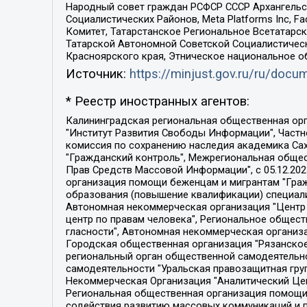
Народный совет граждан РСФСР СССР Архангельск
Социалистических Районов, Meta Platforms Inc, 
Комитет, Татарстанское Региональное Всетатар
Татарской Автономной Советской Социалистическ
Красноярского края, Этническое национальное о
Источник:
https://minjust.gov.ru/ru/doc
* Реестр иностранных агентов:
Калининградская региональная общественная организация "Экозащита!-Женсовет", Фонд содействия защите прав и свобод граждан "Общественный вердикт", Фонд "Институт Развития Свободы Информации", Частное учреждение "Информационное агентство МЕМО. РУ", Региональная общественная организация "Общественная комиссия по сохранению наследия академика Сахарова", Фонд поддержки свободы прессы, Санкт-Петербургская общественная правозащитная организация "Гражданский контроль", Межрегиональная общественная организация "Информационно-просветительский центр "Мемориал", Региональный Фонд "Центр Защиты Прав Средств Массовой Информации", с 05.12.2023 Фонд "Центр Защиты Прав Средств массовой информации", Региональная общественная благотворительная организация помощи беженцам и мигрантам "Гражданское содействие", Негосударственное образовательное учреждение дополнительного профессионального образования (повышение квалификации) специалистов "АКАДЕМИЯ ПО ПРАВАМ ЧЕЛОВЕКА", Свердловская региональная общественная организация "Сутяжник", Автономная некоммерческая организация "Центр независимых социологических исследований", Союз общественных объединений "Российский исследовательский центр по правам человека", Региональное общественное учреждение научно-информационный центр "МЕМОРИАЛ", Некоммерческая организация "Фонд защиты гласности", Автономная некоммерческая организация "Институт прав человека", Городская общественная организация "Екатеринбургское общество "МЕМОРИАЛ", Городская общественная организация "Рязанское историко-просветительское и правозащитное общество "Мемориал" (Рязанский Мемориал), Челябинский региональный орган общественной самодеятельности – женское общественное объединение "Женщины Евразии", Челябинский региональный орган общественной самодеятельности "Уральская правозащитная группа", Фонд содействия защите здоровья и социальной справедливости имени Андрея Рылькова, Автономная Некоммерческая Организация "Аналитический Центр Юрия Левады", Автономная некоммерческая организация социальной поддержки населения "Проект Апрель", Региональная общественная организация помощи женщинам и детям, находящимся в кризисной ситуации "Информационно-методический центр "Анна", Фонд содействия развитию массовых коммуникаций и правовому просвещению "Так-так-Так", Фонд содействия устойчивому развитию "Серебряная тайга", Свердловский региональный общественный фонд социальных проектов "Новое время", "Idel.Реалии", Кавказ.Реалии, Крым.Реалии, Телеканал Настоящее Время, Татаро-башкирская служба Радио Свобода (Azatliq Radiosi), Радио Свободная Европа/Радио Свобода (PCE/PC), "Сибирь.Реалии", "Фактограф", Благотворительный фонд помощи осужденным и их семьям, Автономная некоммерческая организация "Институт глобализации и социальных движений", Фонд "В защиту прав заключенных", Частное учреждение "Центр поддержки и содействия развитию средств массовой информации", Пензенский региональный общественный благотворительный фонд "Гражданский союз", "Север.Реалии", Некоммерческая организация Фонд "Правовая инициатива", 