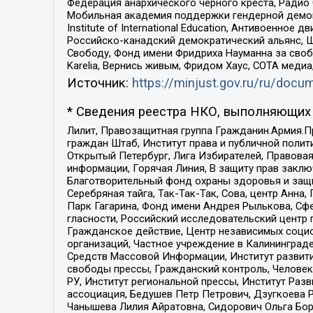
Федерация анархического черного креста, Радио
Мобильная академия поддержки гендерной демократи
Institute of International Education, Антивоенн
Российско-канадский демократический альянс, 
Свободу, Фонд имени Фридриха Науманна за свобо
Karelia, Вернись живым, Фридом Хаус, СОТА меди
Источник:
https://minjust.gov.ru/ru/doc
* Сведения реестра НКО, выполняющих 
Лилит, Правозащитная группа Гражданин.Армия.П
граждан Штаб, Институт права и публичной поли
Открытый Петербург, Лига Избирателей, Правова
информации, Горячая Линия, В защиту прав закл
Благотворительный фонд охраны здоровья и защи
Серебряная тайга, Так-Так-Так, Сова, центр Анн
Парк Гагарина, Фонд имени Андрея Рылькова, Сф
гласности, Российский исследовательский центр 
Гражданское действие, Центр независимых соци
организаций, Частное учреждение в Калининград
Средств Массовой Информации, Институт развити
свободы прессы, Гражданский контроль, Человек
РУ, Институт региональной прессы, Институт Ра
ассоциация, Бедушев Петр Петрович, Дзугкоева 
Чанышева Лилия Айратовна, Сидорович Ольга Бори