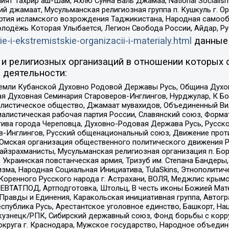
ят Тахрир аш-Шам, Ахлю Сунна Валь Джамаа, National Socialism
ий джамаат, Мусульманская религиозная группа п. Кушкуль г. 
ртия исламского возрождения Таджикистана, Народная самооб
олодёжь Которая Улыбается, Легион Свобода России, Айдар, Р
ie-i-ekstremistskie-organizacii-i-materialy.html
данные
и религиозных организаций в отношении которых 
 деятельности:
земли Кубанской Духовно Родовой Державы Русь, Община Духо
 Духовная Семинария Староверов-Инглингов, Нурджулар, К Бо
листическое общество, Джамаат мувахидов, Объединенный Вил
иалистическая рабочая партия России, Славянский союз, Форма
ива города Череповца, Духовно-Родовая Держава Русь, Русск
-Инглингов, Русский общенациональный союз, Движение против
 Омская организация общественного политического движения Р
йзрахманисты, Мусульманская религиозная организация п. Бо
краинская повстанческая армия, Тризуб им. Степана Бандеры, Бр
зма, Народная Социальная Инициатива, TulaSkins, Этнополитич
оренного Русского народа г. Астрахани, ВОЛЯ, Меджлис крымс
РЕВТАТПОД, Артподготовка, Штольц, В честь иконы Божией Мате
равды и Единения, Каракольская инициативная группа, Автогра
спублика Русь, Арестантское уголовное единство, Башкорт, Наци
окузнецк/РПК, Сибирский державный союз, Фонд борьбы с кор
округа г. Краснодара, Мужское государство, Народное объедин