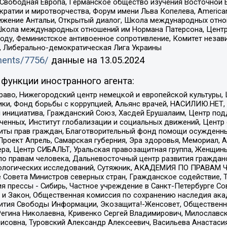
 Свободная Европа, Германское общество изучения Восточной 
и и миротворчества, Форум имени Льва Копелева, American Counci
ое движение Антальи, Открытый диалог, Школа международных отн
Школа международных отношений им Нормана Патерсона, Центр
ду, Феминистское антивоенное сопротивление, Комитет независ
а, Либерально-демократическая Лига Украины
uments/7756/
данные на
13.05.2024
функции иностранного агента:
раво, Нижегородский центр немецкой и европейской культуры,
тики, Фонд борьбы с коррупцией, Альянс врачей, НАСИЛИЮ.НЕТ,
я инициатива, Гражданский Союз, Хасдей Ерушалаим, Центр по
юченных, Институт глобализации и социальных движений, Цент
ты прав граждан, Благотворительный фонд помощи осужденным
а, Проект Апрель, Самарская губерния, Эра здоровья, Мемориал
ера, Центр СИБАЛЬТ, Уральская правозащитная группа, Женщины
по правам человека, Дальневосточный центр развития гражданс
ологических исследований, Сутяжник, АКАДЕМИЯ ПО ПРАВАМ Ч
е Совета Министров северных стран, Гражданское содействие,
я прессы - Сибирь, Частное учреждение в Санкт-Петербурге С
 и Закон, Общественная комиссия по сохранению наследия ак
звития Свободы Информации, Экозащита!-Женсовет, Общественн
Регина Николаевна, Кривенко Сергей Владимирович, Милославс
совна, Туровский Александр Алексеевич, Васильева Анастасия