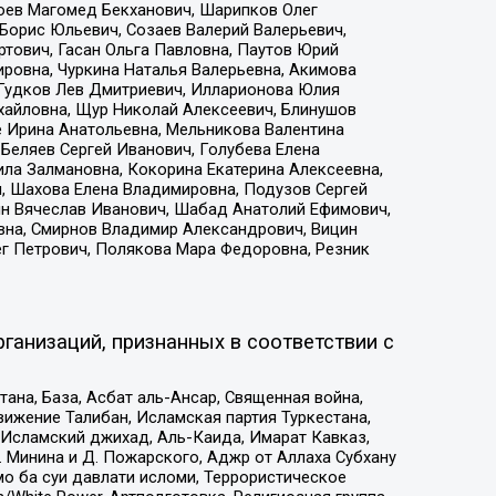
хоев Магомед Бекханович, Шарипков Олег
Борис Юльевич, Созаев Валерий Валерьевич,
тович, Гасан Ольга Павловна, Паутов Юрий
ровна, Чуркина Наталья Валерьевна, Акимова
 Гудков Лев Дмитриевич, Илларионова Юлия
ихайловна, Щур Николай Алексеевич, Блинушов
е Ирина Анатольевна, Мельникова Валентина
Беляев Сергей Иванович, Голубева Елена
ила Залмановна, Кокорина Екатерина Алексеевна,
, Шахова Елена Владимировна, Подузов Сергей
ин Вячеслав Иванович, Шабад Анатолий Ефимович,
вна, Смирнов Владимир Александрович, Вицин
ег Петрович, Полякова Мара Федоровна, Резник
ганизаций, признанных в соответствии с
на, База, Асбат аль-Ансар, Священная война,
ижение Талибан, Исламская партия Туркестана,
Исламский джихад, Аль-Каида, Имарат Кавказ,
 Минина и Д. Пожарского, Аджр от Аллаха Субхану
о ба суи давлати исломи, Террористическое