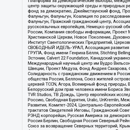
Платформа за Демократические Выборы, Междуна
центр защиты окружающей среды и природных ресу
фонд за демократию, Джеймстаунский фонд, Прож
Фалуньгун, Фалуньгун, Коалиция по расследован
Фалуньгун, Пражский гражданский центр, Ассоци
русскоязычных европейцев, Немецко-русский об
России, Компания свободы информации, Проект М
Христианской Церкви, Новое Поколение, Духовн
Институт Саентологических Предприятий, Церков
СВОБОДНЫЙ ИДЕЛЬ-УРАЛ, Ассоциация развития ж
ГРУПА, Фонд имени Генриха Бёлля, Stichting Bellin
Эстонии, Calvert 22 Foundation, Канадский укра
Международный научный центр им Вудро Вильсона
Швеции, Проект Медуза, Фонд Андрея Сахарова, Ф
Солидарность с гражданским движением в России 
общества Россия, Беллона, Союз жителей острово
церквей TCCN, Агора, Всемирный фонд природы, B
Белорусский дом прав человека имени Бориса Зво
TVR Studios, ТВ Дождь, Центр европейских иссл
Россию, Свободная Бурятия, Uralic, UnKremlin, 
Развития, Комитет-2024, Центрально-Европейски
трактатов Свидетелей Иеговы, Гражданский Совет
РЭНД корпорейшн, Русская Америка за демократи
Россия Берлин, Свободная Россия Северный Рейн-В
Союз за возвращение Северных территорий, Крымско