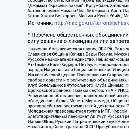
сообщество Сеть, Катиба Таухид валь-Джихад, Хай
“Джамаат “Красный пахарь”, Колумбайн, Хатлонск
батальон имени Номана Челебиджихана, Азов, Па
Батал-Хаджи Белхороев, Маньяки Культ Убийц, М
Источник:
http://nac.gov.ru/terroristichesk
* Перечень общественных объединений 
силу решение о ликвидации или запрете
Национал-большевистская партия, ВЕК РА, Рада 
Славянская Община Капища Веды Перуна, Мужская
Русское национальное единство, Национал-социа
Ат-Такфир Валь-Хиджра, Пит Буль, Национал-соц
народа, Национальная Социалистическая Инициат
Инглистической церкви Православных Староверов
свободе совести и о религиозных объединениях,
Клуб Болельщиков Футбольного Клуба Динамо, Фа
Щелковского района, Правый сектор, УНА - УНСО, У
Религиозное объединение последователей инглии
объединение Атака, Мечеть Мирмамеда, Община К
противодействии экстремистской деятельности, 
Молодежная правозащитная группа МПГ, Курсом П
Благотворительный пансионат Ак Умут, Русская ре
Иртыш Ultras, Русский Патриотический клуб-Нов
Навального, Совет граждан СССР Прикубанского 