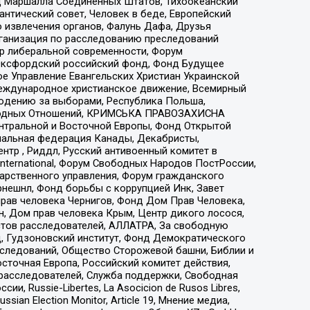
 Маршалла Соединенных Штатов, Тихоокеанский
нтический совет, Человек в беде, Европейский
 извлечения органов, Фалунь Дафа, Друзья
рганизация по расследованию преследований
тр либеральной современности, Форум
 Оксфордский российский фонд, Фонд Будущее
е Управление Евангельских Христиан Украинской
еждународное христианское движение, Всемирный
людению за выборами, Республика Польша,
народных Отношений, КРИМСЬКА ПРАВОЗАХИСНА
ы Центральной и Восточной Европы, Фонд Открытой
иональная федерация Канады, Декабристы,
тр , Риддл, Русский антивоенный комитет в
nternational, Форум Свободных Народов ПостРоссии,
дарственного управления, Форум гражданского
рнешнл, Фонд борьбы с коррупцией Инк, Завет
прав человека Чернигов, Фонд Дом Прав Человека,
н, Дом прав человека Крым, Центр дикого лосося,
стов расследователей, АЛЛАТРА, За свободную
д, Гудзоновский институт, Фонд Демократического
сследований, Общество Сторожевой башни, Библии и
сточная Европа, Российский комитет действия,
-расследователей, Служба поддержки, Свободная
 Russie-Libertes, La Asocicion de Rusos Libres,
an Election Monitor, Article 19, Мнение медиа,