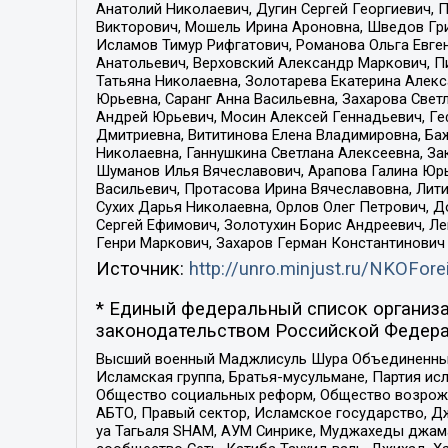
Анатолий Николаевич, Дугин Сергей Георгиевич, 
Викторович, Мошель Ирина Ароновна, Шведов Гри
Исламов Тимур Рифгатович, Романова Ольга Евге
Анатольевич, Верховский Александр Маркович, П
Татьяна Николаевна, Золотарева Екатерина Алек
Юрьевна, Саранг Анна Васильевна, Захарова Свет
Андрей Юрьевич, Мосин Алексей Геннадьевич, Ге
Дмитриевна, Вититинова Елена Владимировна, Ба
Николаевна, Ганнушкина Светлана Алексеевна, За
Шуманов Илья Вячеславович, Арапова Галина Юрь
Васильевич, Протасова Ирина Вячеславовна, Лит
Сухих Дарья Николаевна, Орлов Олег Петрович, 
Сергей Ефимович, Золотухин Борис Андреевич, Л
Генри Маркович, Захаров Герман Константинович
Источник:
http://unro.minjust.ru/NKOFore
* Единый федеральный список организа
законодательством Российской Федера
Высший военный Маджлисуль Шура Объединенных с
Исламская группа, Братья-мусульмане, Партия ис
Общество социальных реформ, Общество возрожд
АБТО, Правый сектор, Исламское государство, Д
уа Тагьаля SHAM, АУМ Синрике, Муджахеды джама