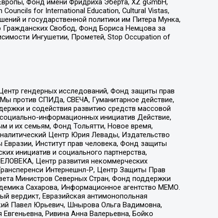
Европы, Фонд имени Фридриха Эберта, XZ gGmbH,
ls for International Education, Cultural Vistas,
ошений и государственной политики им Питера Мунка,
 Гражданских Свобод, Фонд Бориса Немцова за
имости Ингушетии, Прометей, Stop Occupation of
 Центр гендерных исследований, Фонд защиты прав
 Мы против СПИДа, СВЕЧА, Гуманитарное действие,
ддержки и содействия развитию средств массовой
р социально-информационных инициатив Действие,
 и их семьям, Фонд Тольятти, Новое время,
, Аналитический Центр Юрия Левады, Издательство
 Евразии, Институт прав человека, Фонд защиты
ких инициатив и социального партнерства,
ЕЛОВЕКА, Центр развития некоммерческих
 Трансперенси Интернешнл-Р, Центр Защиты Прав
овета Министров Северных Стран, Фонд поддержки
адемика Сахарова, Информационное агентство МЕМО.
ый вердикт, Евразийская антимонопольная
кий Павел Юрьевич, Шнырова Ольга Вадимовна,
 Евгеньевна, Ривина Анна Валерьевна, Бойко