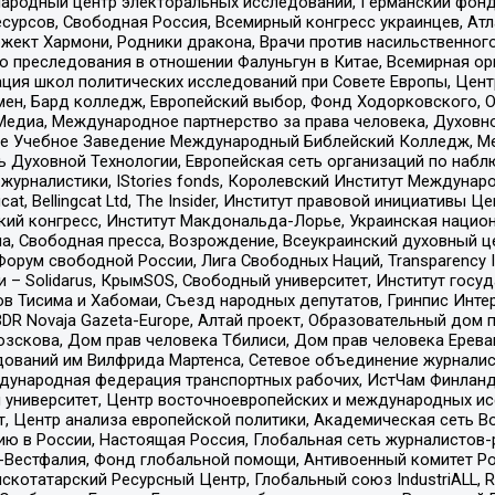
родный центр электоральных исследований, Германский фонд
рсов, Свободная Россия, Всемирный конгресс украинцев, Атла
ект Хармони, Родники дракона, Врачи против насильственного
ию преследования в отношении Фалуньгун в Китае, Всемирная о
ация школ политических исследований при Совете Европы, Цен
мен, Бард колледж, Европейский выбор, Фонд Ходорковского,
едиа, Международное партнерство за права человека, Духовно
ое Учебное Заведение Международный Библейский Колледж, М
ь Духовной Технологии, Европейская сеть организаций по наб
урналистики, IStories fonds, Королевский Институт Между
gcat, Bellingcat Ltd, The Insider, Институт правовой инициатив
инский конгресс, Институт Макдональда-Лорье, Украинская нац
, Свободная пресса, Возрождение, Всеукраинский духовный цен
орум свободной России, Лига Свободных Наций, Transparеncy I
– Solidarus, КрымSOS, Свободный университет, Институт госу
в Тисима и Хабомаи, Съезд народных депутатов, Гринпис Инте
DR Novaja Gazeta-Europe, Алтай проект, Образовательный дом 
зскова, Дом прав человека Тбилиси, Дом прав человека Ерева
едований им Вилфрида Мартенса, Сетевое объединение журнали
Международная федерация транспортных рабочих, ИстЧам Финлан
й университет, Центр восточноевропейских и международных и
, Центр анализа европейской политики, Академическая сеть Во
ю в России, Настоящая Россия, Глобальная сеть журналистов
естфалия, Фонд глобальной помощи, Антивоенный комитет России,
татарский Ресурсный Центр, Глобальный союз IndustriALL, Russi