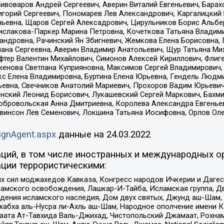
Пивоваров Андрей Сергеевич, Аверин Виталий Евгеньевич, Бара
горий Сергеевич, Пономарев Лев Александрович, Каргалицкий 
ньевна, Щаров Сергей Алексадрович, Цирульников Борис Альбер
ислакова-Паркер Марина Петровна, Кочеткова Татьяна Владими
сандровна, Рачинский Ян Збигневич, Жемкова Елена Борисовна,
лана Сергеевна, Аверин Владимир Анатольевич, Щур Татьяна М
фтер Валентин Михайлович, Симонов Алексей Кириллович, Флиг
женова Светлана Куприяновна, Максимов Сергей Владимирович, 
кс Елена Владимировна, Буртина Елена Юрьевна, Гендель Людм
евна, Свечников Анатолий Мариевич, Прохоров Вадим Юрьевич
инский Леонид Борисович, Лукашевский Сергей Маркович, Бахм
Добровольская Анна Дмитриевна, Королева Александра Евгенье
евинсон Лев Семенович, Локшина Татьяна Иосифовна, Орлов Ол
ignAgent.aspx
данные на
24.03.2022
ций, в том числе иностранных и международных ор
ции террористическими:
ил моджахедов Кавказа, Конгресс народов Ичкерии и Дагеста
ламского освобождения, Лашкар-И-Тайба, Исламская группа, Дв
ения исламского наследия, Дом двух святых, Джунд аш-Шам, 
жабха аль-Нусра ли-Ахль аш-Шам, Народное ополчение имени К.
ата Ат-Тавхида Валь-Джихад, Чистопольский Джамаат, Рохнам