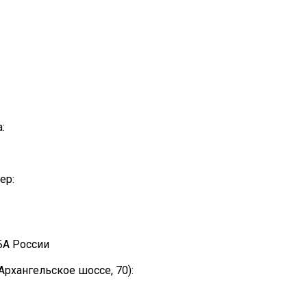
:
ер:
БА России
хангельское шоссе, 70):