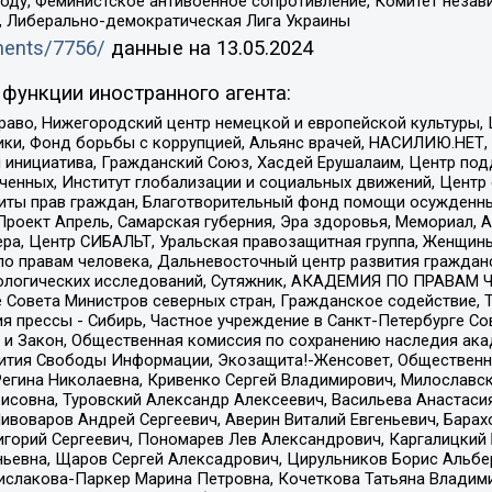
ду, Феминистское антивоенное сопротивление, Комитет независ
а, Либерально-демократическая Лига Украины
uments/7756/
данные на
13.05.2024
функции иностранного агента:
раво, Нижегородский центр немецкой и европейской культуры,
тики, Фонд борьбы с коррупцией, Альянс врачей, НАСИЛИЮ.НЕТ,
я инициатива, Гражданский Союз, Хасдей Ерушалаим, Центр по
юченных, Институт глобализации и социальных движений, Цент
ты прав граждан, Благотворительный фонд помощи осужденным
а, Проект Апрель, Самарская губерния, Эра здоровья, Мемориал
ера, Центр СИБАЛЬТ, Уральская правозащитная группа, Женщины
по правам человека, Дальневосточный центр развития гражданс
ологических исследований, Сутяжник, АКАДЕМИЯ ПО ПРАВАМ Ч
е Совета Министров северных стран, Гражданское содействие,
я прессы - Сибирь, Частное учреждение в Санкт-Петербурге С
 и Закон, Общественная комиссия по сохранению наследия ак
звития Свободы Информации, Экозащита!-Женсовет, Общественн
Регина Николаевна, Кривенко Сергей Владимирович, Милославс
совна, Туровский Александр Алексеевич, Васильева Анастасия
Пивоваров Андрей Сергеевич, Аверин Виталий Евгеньевич, Бара
горий Сергеевич, Пономарев Лев Александрович, Каргалицкий 
ньевна, Щаров Сергей Алексадрович, Цирульников Борис Альбер
ислакова-Паркер Марина Петровна, Кочеткова Татьяна Владими