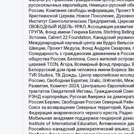
русскоязычных европейцев, Немецко-русский об
России, Компания свободы информации, Проект М
Христианской Церкви, Новое Поколение, Духовн
Институт Саентологических Предприятий, Церков
СВОБОДНЫЙ ИДЕЛЬ-УРАЛ, Ассоциация развития ж
ГРУПА, Фонд имени Генриха Бёлля, Stichting Bellin
Эстонии, Calvert 22 Foundation, Канадский укра
Международный научный центр им Вудро Вильсона
Швеции, Проект Медуза, Фонд Андрея Сахарова, Ф
Солидарность с гражданским движением в России 
общества Россия, Беллона, Союз жителей острово
церквей TCCN, Агора, Всемирный фонд природы, B
Белорусский дом прав человека имени Бориса Зво
TVR Studios, ТВ Дождь, Центр европейских иссл
Россию, Свободная Бурятия, Uralic, UnKremlin, 
Развития, Комитет-2024, Центрально-Европейски
трактатов Свидетелей Иеговы, Гражданский Совет
РЭНД корпорейшн, Русская Америка за демократи
Россия Берлин, Свободная Россия Северный Рейн-В
Союз за возвращение Северных территорий, Крымско
Федерация анархического черного креста, Радио
Мобильная академия поддержки гендерной демократи
Institute of International Education, Антивоенн
Российско-канадский демократический альянс, 