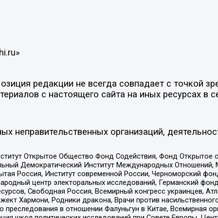
i.ru»
зиция редакции не всегда совпадает с точкой зре
ериалов с настоящего сайта на иных ресурсах в с
ых неправительственных организаций, деятельнос
ститут Открытое Общество Фонд Содействия, Фонд Открытое 
альный Демократический Институт Международных Отношений,
тая Россия, Институт современной России, Черноморский фонд
родный центр электоральных исследований, Германский фонд
рсов, Свободная Россия, Всемирный конгресс украинцев, Атла
ект Хармони, Родники дракона, Врачи против насильственного
ию преследования в отношении Фалуньгун в Китае, Всемирная о
ация школ политических исследований при Совете Европы, Цен