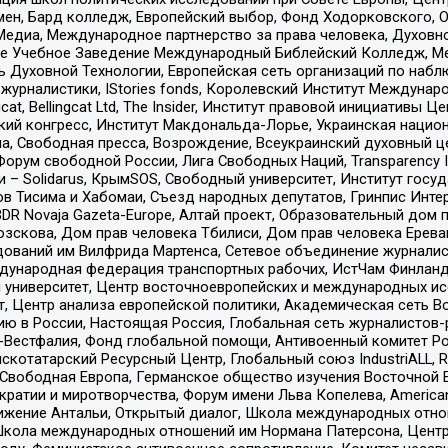
мен, Бард колледж, Европейский выбор, Фонд Ходорковского,
едиа, Международное партнерство за права человека, Духовно
ое Учебное Заведение Международный Библейский Колледж, М
ь Духовной Технологии, Европейская сеть организаций по наб
урналистики, IStories fonds, Королевский Институт Между
gcat, Bellingcat Ltd, The Insider, Институт правовой инициатив
инский конгресс, Институт Макдональда-Лорье, Украинская нац
, Свободная пресса, Возрождение, Всеукраинский духовный цен
орум свободной России, Лига Свободных Наций, Transparеncy I
– Solidarus, КрымSOS, Свободный университет, Институт госу
в Тисима и Хабомаи, Съезд народных депутатов, Гринпис Инте
DR Novaja Gazeta-Europe, Алтай проект, Образовательный дом 
зскова, Дом прав человека Тбилиси, Дом прав человека Ерева
едований им Вилфрида Мартенса, Сетевое объединение журнали
Международная федерация транспортных рабочих, ИстЧам Финлан
й университет, Центр восточноевропейских и международных и
, Центр анализа европейской политики, Академическая сеть Во
ю в России, Настоящая Россия, Глобальная сеть журналистов
естфалия, Фонд глобальной помощи, Антивоенный комитет России,
татарский Ресурсный Центр, Глобальный союз IndustriALL, Russi
 Свободная Европа, Германское общество изучения Восточной 
и и миротворчества, Форум имени Льва Копелева, American Counci
ое движение Антальи, Открытый диалог, Школа международных отн
Школа международных отношений им Нормана Патерсона, Центр