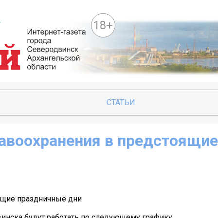
18+
СТАТЬИ
авоохранения в предстоящие
ящие праздничные дни
винска будут работать по следующему графику.