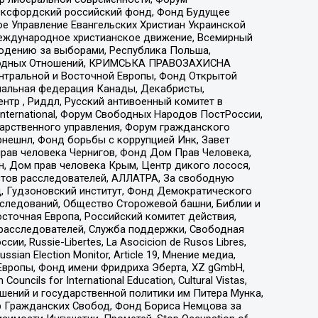
 Оксфордский российский фонд, Фонд Будущее
е Управление Евангельских Христиан Украинской
еждународное христианское движение, Всемирный
людению за выборами, Республика Польша,
народных Отношений, КРИМСЬКА ПРАВОЗАХИСНА
ы Центральной и Восточной Европы, Фонд Открытой
иональная федерация Канады, Декабристы,
тр , Риддл, Русский антивоенный комитет в
nternational, Форум Свободных Народов ПостРоссии,
дарственного управления, Форум гражданского
рнешнл, Фонд борьбы с коррупцией Инк, Завет
прав человека Чернигов, Фонд Дом Прав Человека,
н, Дом прав человека Крым, Центр дикого лосося,
стов расследователей, АЛЛАТРА, За свободную
д, Гудзоновский институт, Фонд Демократического
сследований, Общество Сторожевой башни, Библии и
сточная Европа, Российский комитет действия,
-расследователей, Служба поддержки, Свободная
 Russie-Libertes, La Asocicion de Rusos Libres,
an Election Monitor, Article 19, Мнение медиа,
Европы, Фонд имени Фридриха Эберта, XZ gGmbH,
ls for International Education, Cultural Vistas,
ошений и государственной политики им Питера Мунка,
 Гражданских Свобод, Фонд Бориса Немцова за