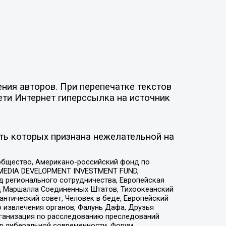
ния авторов. При перепечатке текстов
ети Интернет гиперссылка на источник
ть которых признана нежелательной на
общество, Американо-российский фонд по
 MEDIA DEVELOPMENT INVESTMENT FUND,
 регионального сотрудничества, Европейская
 Маршалла Соединенных Штатов, Тихоокеанский
нтический совет, Человек в беде, Европейский
 извлечения органов, Фалунь Дафа, Друзья
рганизация по расследованию преследований
тр либеральной современности, Форум