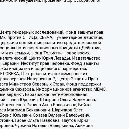
имости Ингушетии, Прометей, Stop Occupation of
 Центр гендерных исследований, Фонд защиты прав
 Мы против СПИДа, СВЕЧА, Гуманитарное действие,
ддержки и содействия развитию средств массовой
р социально-информационных инициатив Действие,
 и их семьям, Фонд Тольятти, Новое время,
, Аналитический Центр Юрия Левады, Издательство
 Евразии, Институт прав человека, Фонд защиты
ких инициатив и социального партнерства,
ЕЛОВЕКА, Центр развития некоммерческих
 Трансперенси Интернешнл-Р, Центр Защиты Прав
овета Министров Северных Стран, Фонд поддержки
адемика Сахарова, Информационное агентство МЕМО.
ый вердикт, Евразийская антимонопольная
кий Павел Юрьевич, Шнырова Ольга Вадимовна,
 Евгеньевна, Ривина Анна Валерьевна, Бойко
хоев Магомед Бекханович, Шарипков Олег
Борис Юльевич, Созаев Валерий Валерьевич,
тович, Гасан Ольга Павловна, Паутов Юрий
ровна, Чуркина Наталья Валерьевна, Акимова