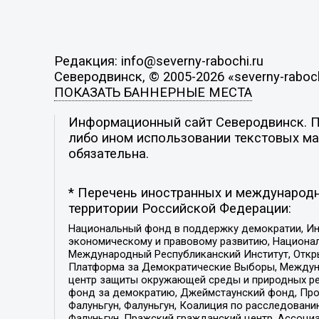
Редакция: info@severny-rabochi.ru
Северодвинск, © 2005-2026 «severny-raboch
ПОКАЗАТЬ БАННЕРНЫЕ МЕСТА
Информационный сайт Северодвинск. По
либо ином использовании текстовых мат
обязательна.
* Перечень иностранных и международн
территории Российской Федерации:
Национальный фонд в поддержку демократии, Ин
экономическому и правовому развитию, Национ
Международный Республиканский Институт, Откры
Платформа за Демократические Выборы, Междуна
центр защиты окружающей среды и природных ресу
фонд за демократию, Джеймстаунский фонд, Прож
Фалуньгун, Фалуньгун, Коалиция по расследован
Фалуньгун, Пражский гражданский центр, Ассоци