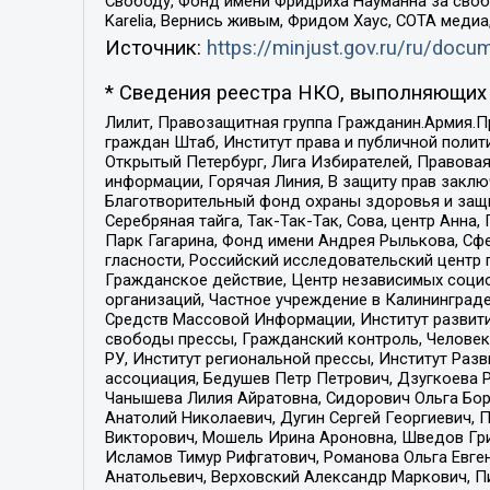
Свободу, Фонд имени Фридриха Науманна за свобо
Karelia, Вернись живым, Фридом Хаус, СОТА меди
Источник:
https://minjust.gov.ru/ru/doc
* Сведения реестра НКО, выполняющих 
Лилит, Правозащитная группа Гражданин.Армия.П
граждан Штаб, Институт права и публичной поли
Открытый Петербург, Лига Избирателей, Правова
информации, Горячая Линия, В защиту прав закл
Благотворительный фонд охраны здоровья и защи
Серебряная тайга, Так-Так-Так, Сова, центр Анн
Парк Гагарина, Фонд имени Андрея Рылькова, Сф
гласности, Российский исследовательский центр 
Гражданское действие, Центр независимых соци
организаций, Частное учреждение в Калининград
Средств Массовой Информации, Институт развити
свободы прессы, Гражданский контроль, Человек
РУ, Институт региональной прессы, Институт Ра
ассоциация, Бедушев Петр Петрович, Дзугкоева 
Чанышева Лилия Айратовна, Сидорович Ольга Бори
Анатолий Николаевич, Дугин Сергей Георгиевич, 
Викторович, Мошель Ирина Ароновна, Шведов Гри
Исламов Тимур Рифгатович, Романова Ольга Евге
Анатольевич, Верховский Александр Маркович, П