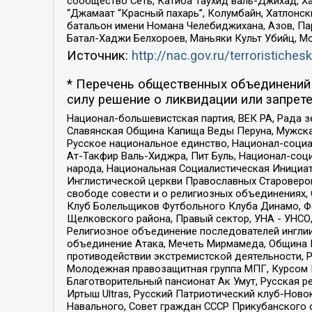
сообщество Сеть, Катиба Таухид валь-Джихад, Хай
“Джамаат “Красный пахарь”, Колумбайн, Хатлонск
батальон имени Номана Челебиджихана, Азов, Па
Батал-Хаджи Белхороев, Маньяки Культ Убийц, М
Источник:
http://nac.gov.ru/terroristichesk
* Перечень общественных объединений 
силу решение о ликвидации или запрете
Национал-большевистская партия, ВЕК РА, Рада 
Славянская Община Капища Веды Перуна, Мужская
Русское национальное единство, Национал-социа
Ат-Такфир Валь-Хиджра, Пит Буль, Национал-соц
народа, Национальная Социалистическая Инициат
Инглистической церкви Православных Староверов
свободе совести и о религиозных объединениях,
Клуб Болельщиков Футбольного Клуба Динамо, Фа
Щелковского района, Правый сектор, УНА - УНСО, У
Религиозное объединение последователей инглии
объединение Атака, Мечеть Мирмамеда, Община К
противодействии экстремистской деятельности, 
Молодежная правозащитная группа МПГ, Курсом П
Благотворительный пансионат Ак Умут, Русская ре
Иртыш Ultras, Русский Патриотический клуб-Нов
Навального, Совет граждан СССР Прикубанского 