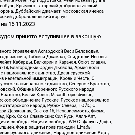
/White Power, Артподготовка, Религиозная группа
Оренбург, Крымско-татарский добровольческий
орона, Дуббайский джамаат, московская ячейка,
усский добровольческий корпус
 на
16.11.2023
судом принято вступившее в законную
вного Управления Асгардской Веси Беловодья,
годержавию, Таблиги Джамаат, Свидетели Иеговы,
айат Кабарды, Балкарии и Карачая, Союз славян,
т-18, Благородный Орден Дьявола, Армия воли
ое национальное единство, Древнерусской
 нелегальной иммиграции, Кровь и Честь, О
усское национальное единство, Северное Братство,
ровский, Община Коренного Русского народа
атство, Белый Крест, Misanthropic division,
еское объединение Русские, Русское национальное
котатарского народа, Рубеж Севера, ТОЙС, О
ри Державная, Сектор 16, Независимость, Фирма,
д Крю, Союз Славянских Сил Руси, Алля-Аят,
я и свобода, Нация и свобода, W.H.С., Фалунь Дафа,
рупцией, Фонд защиты прав граждан, Штабы
ение русского движения, Народное движение Адат,