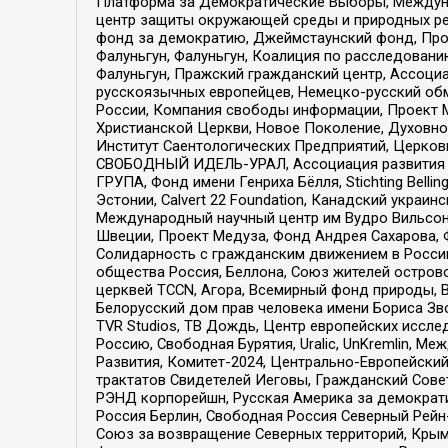
Платформа за Демократические Выборы, Междуна
центр защиты окружающей среды и природных ресу
фонд за демократию, Джеймстаунский фонд, Прож
Фалуньгун, Фалуньгун, Коалиция по расследован
Фалуньгун, Пражский гражданский центр, Ассоци
русскоязычных европейцев, Немецко-русский об
России, Компания свободы информации, Проект М
Христианской Церкви, Новое Поколение, Духовн
Институт Саентологических Предприятий, Церков
СВОБОДНЫЙ ИДЕЛЬ-УРАЛ, Ассоциация развития ж
ГРУПА, Фонд имени Генриха Бёлля, Stichting Bellin
Эстонии, Calvert 22 Foundation, Канадский укра
Международный научный центр им Вудро Вильсона
Швеции, Проект Медуза, Фонд Андрея Сахарова, Ф
Солидарность с гражданским движением в России 
общества Россия, Беллона, Союз жителей острово
церквей TCCN, Агора, Всемирный фонд природы, B
Белорусский дом прав человека имени Бориса Зво
TVR Studios, ТВ Дождь, Центр европейских иссл
Россию, Свободная Бурятия, Uralic, UnKremlin, 
Развития, Комитет-2024, Центрально-Европейски
трактатов Свидетелей Иеговы, Гражданский Совет
РЭНД корпорейшн, Русская Америка за демократи
Россия Берлин, Свободная Россия Северный Рейн-В
Союз за возвращение Северных территорий, Крымско