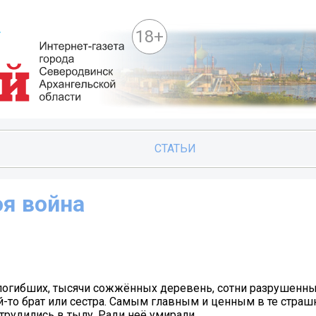
18+
СТАТЬИ
оя война
погибших, тысячи сожжённых деревень, сотни разрушенны
ей-то брат или сестра. Самым главным и ценным в те стра
 трудились в тылу. Ради неё умирали