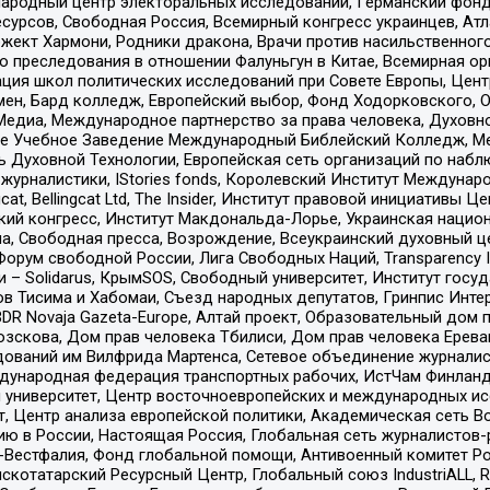
родный центр электоральных исследований, Германский фонд
рсов, Свободная Россия, Всемирный конгресс украинцев, Атла
ект Хармони, Родники дракона, Врачи против насильственного
ию преследования в отношении Фалуньгун в Китае, Всемирная о
ация школ политических исследований при Совете Европы, Цен
мен, Бард колледж, Европейский выбор, Фонд Ходорковского,
едиа, Международное партнерство за права человека, Духовно
ое Учебное Заведение Международный Библейский Колледж, М
ь Духовной Технологии, Европейская сеть организаций по наб
урналистики, IStories fonds, Королевский Институт Между
gcat, Bellingcat Ltd, The Insider, Институт правовой инициатив
инский конгресс, Институт Макдональда-Лорье, Украинская нац
, Свободная пресса, Возрождение, Всеукраинский духовный цен
орум свободной России, Лига Свободных Наций, Transparеncy I
– Solidarus, КрымSOS, Свободный университет, Институт госу
в Тисима и Хабомаи, Съезд народных депутатов, Гринпис Инте
DR Novaja Gazeta-Europe, Алтай проект, Образовательный дом 
зскова, Дом прав человека Тбилиси, Дом прав человека Ерева
едований им Вилфрида Мартенса, Сетевое объединение журнали
Международная федерация транспортных рабочих, ИстЧам Финлан
й университет, Центр восточноевропейских и международных и
, Центр анализа европейской политики, Академическая сеть Во
ю в России, Настоящая Россия, Глобальная сеть журналистов
естфалия, Фонд глобальной помощи, Антивоенный комитет России,
татарский Ресурсный Центр, Глобальный союз IndustriALL, Russi