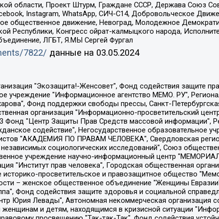
ой области, Проект Штурм, Граждане СССР, Держава Союз Сов
Facebook, Instagram, WhatsApp, СИЧ-С14, Добровольческое Движ
ское общественное движение, Невоград, Молодежное Демократ
ой Республики, Конгресс ойрат-калмыцкого народа, Исполнит
бъединение, ЛГБТ, Я.МЫ Сергей Фургал
uments/7822/
данные на
03.05.2024
Общество с ограниченной ответственностью "Радио Свободная Европа/Радио Свобода", Чешское информационное агентство "MEDIUM-ORIENT", Красноярская региональная общественная организация "Мы против СПИДа", Камалягин Денис Николаевич, Маркелов Сергей Евгеньевич, Пономарев Лев Александрович, Савицкая Людмила Алексеевна, Автономная некоммерческая организация "Центр по работе с проблемой насилия "НАСИЛИЮ.НЕТ", Межрегиональный профессиональный союз работников здравоохранения "Альянс врачей", Юридическое лицо, зарегистрированное в Латвийской Республике, SIA "Medusa Project" (регистрационный номер 40103797863, дата регистрации 10.06.2014), Некоммерческая организация "Фонд по борьбе с коррупцией", Автономная некоммерческая организация "Институт права и публичной политики", Баданин Роман Сергеевич, Гликин Максим Александрович, Железнова Мария Михайловна, Лукьянова Юлия Сергеевна, Маетная Елизавета Витальевна, Маняхин Петр Борисович, Чуракова Ольга Владимировна, Ярош Юлия Петровна, Юридическое лицо "The Insider SIA", зарегистрированное в Риге, Латвийская Республика (дата регистрации 26.06.2015), являющееся администратором доменного имени интернет-издания "The Insider SIA", https://theins.ru, Постернак Алексей Евгеньевич, Рубин Михаил Аркадьевич, Анин Роман Александрович, Юридическое лицо Istories fonds, зарегистрированное в Латвийской Республике (регистрационный номер 50008295751, дата регистрации 24.02.2020), Великовский Дмитрий Александрович, Долинина Ирина Николаевна, Мароховская Алеся Алексеевна, Шлейнов Роман Юрьевич, Шмагун Олеся Валентиновна, Общество с ограниченной ответственностью "Альтаир 2021", Общество с ограниченной ответственностью "Вега 2021", Общество с ограниченной ответственностью "Главный редактор 2021", Общество с ограниченной ответственностью "Ромашки монолит", Важенков Артем Валерьевич, Ивановская областная общественная организация "Центр гендерных исследований", Гурман Юрий Альбертович, Медиапроект "ОВД-Инфо", Егоров Владимир Владимирович, Жилинский Владимир Александрович, Общество с ограниченной ответственностью "ЗП", Иванова София Юрьевна, Карезина Инна Павловна, Кильтау Екатерина Викторовна, Петров Алексей Викторович, Пискунов Сергей Евгеньевич, Смирнов Сергей Сергеевич, Тихонов Михаил Сергеевич, Общество с ограниченной ответственностью "ЖУРНАЛИСТ-ИНОСТРАННЫЙ АГЕНТ", Арапова Галина Юрьевна, Вольтская Татьяна Анатольевна, Американская компания "Mason G.E.S. Anonymous Foundation" (США), являющаяся владельцем интернет-издания https://mnews.world/, Компания "Stichting Bellingcat", зарегистрированная в Нидерландах (дата регистрации 11.07.2018), Захаров Андрей Вячеславович, Клепиковская Екатерина Дмитриевна, Общество с ограниченной ответственностью "МЕМО", Перл Роман Александрович, Симонов Евгений Алексеевич, Соловьева Елена Анатольевна, Сотников Даниил Владимирович, Сурначева Елизавета Дмитриевна, Автономная некоммерческая организация по защите прав человека и информированию населения "Якутия – Наше Мнение", Общество с ограниченной ответственностью "Москоу диджитал медиа", с 26.01.2023 Общество с ограниченной ответственностью "Чайка Белые сады", Ветошкина Валерия Валерьевна, Заговора Максим Александрович, Межрегиональное общественное движение "Российская ЛГБТ - сеть", Оленичев Максим Владимирович, Павлов Иван Юрьевич, Скворцова Елена Сергеевна, Общество с ограниченной ответственностью "Как бы инагент", Кочетков Игорь Викторович, Общество с ограниченной ответственностью "Честные выборы", Еланчик Олег Александрович, Общество с ограниченной ответственностью "Нобелевский призыв", Гималова Регина Эмилевна, Григорьев Андрей Валерьевич, Григорьева Алина Александровна, Ассоциация по содействию защите прав призывников, альтернативнослужащих и военнослужащих "Правозащитная группа "Гражданин.Армия.Право", Хисамова Регина Фаритовна, Автономная некоммерческая организация по реализа