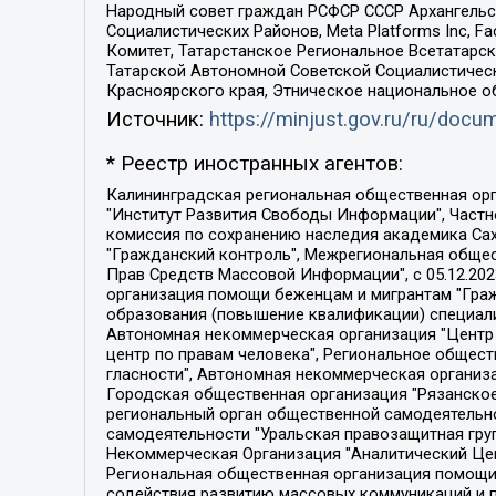
Народный совет граждан РСФСР СССР Архангельск
Социалистических Районов, Meta Platforms Inc, 
Комитет, Татарстанское Региональное Всетатар
Татарской Автономной Советской Социалистическ
Красноярского края, Этническое национальное о
Источник:
https://minjust.gov.ru/ru/doc
* Реестр иностранных агентов:
Калининградская региональная общественная организация "Экозащита!-Женсовет", Фонд содействия защите прав и свобод граждан "Общественный вердикт", Фонд "Институт Развития Свободы Информации", Частное учреждение "Информационное агентство МЕМО. РУ", Региональная общественная организация "Общественная комиссия по сохранению наследия академика Сахарова", Фонд поддержки свободы прессы, Санкт-Петербургская общественная правозащитная организация "Гражданский контроль", Межрегиональная общественная организация "Информационно-просветительский центр "Мемориал", Региональный Фонд "Центр Защиты Прав Средств Массовой Информации", с 05.12.2023 Фонд "Центр Защиты Прав Средств массовой информации", Региональная общественная благотворительная организация помощи беженцам и мигрантам "Гражданское содействие", Негосударственное образовательное учреждение дополнительного профессионального образования (повышение квалификации) специалистов "АКАДЕМИЯ ПО ПРАВАМ ЧЕЛОВЕКА", Свердловская региональная общественная организация "Сутяжник", Автономная некоммерческая организация "Центр независимых социологических исследований", Союз общественных объединений "Российский исследовательский центр по правам человека", Региональное общественное учреждение научно-информационный центр "МЕМОРИАЛ", Некоммерческая организация "Фонд защиты гласности", Автономная некоммерческая организация "Институт прав человека", Городская общественная организация "Екатеринбургское общество "МЕМОРИАЛ", Городская общественная организация "Рязанское историко-просветительское и правозащитное общество "Мемориал" (Рязанский Мемориал), Челябинский региональный орган общественной самодеятельности – женское общественное объединение "Женщины Евразии", Челябинский региональный орган общественной самодеятельности "Уральская правозащитная группа", Фонд содействия защите здоровья и социальной справедливости имени Андрея Рылькова, Автономная Некоммерческая Организация "Аналитический Центр Юрия Левады", Автономная некоммерческая организация социальной поддержки населения "Проект Апрель", Региональная общественная организация помощи женщинам и детям, находящимся в кризисной ситуации "Информационно-методический центр "Анна", Фонд содействия развитию массовых коммуникаций и правовому просвещению "Так-так-Так", Фонд содействия устойчивому развитию "Серебряная тайга", Свердловский региональный общественный фонд социальных проектов "Новое время", "Idel.Реалии", Кавказ.Реалии, Крым.Реалии, Телеканал Настоящее Время, Татаро-башкирская служба Радио Свобода (Azatliq Radiosi), Радио Свободная Европа/Радио Свобода (PCE/PC), "Сибирь.Реалии", "Фактограф", Благотворительный фонд помощи осужденным и их семьям, Автономная некоммерческая организация "Институт глобализации и социальных движений", Фонд "В защиту прав заключенных", Частное учреждение "Центр поддержки и содействия развитию средств массовой информации", Пензенский региональный общественный благотворительный фонд "Гражданский союз", "Север.Реалии", Некоммерческая организация Фонд "Правовая инициатива", 