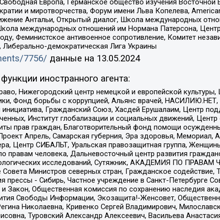
 Свободная Европа, Германское общество изучения Восточной 
и и миротворчества, Форум имени Льва Копелева, American Counci
ое движение Антальи, Открытый диалог, Школа международных отн
Школа международных отношений им Нормана Патерсона, Центр
ду, Феминистское антивоенное сопротивление, Комитет независ
а, Либерально-демократическая Лига Украины
uments/7756/
данные на
13.05.2024
функции иностранного агента:
раво, Нижегородский центр немецкой и европейской культуры,
тики, Фонд борьбы с коррупцией, Альянс врачей, НАСИЛИЮ.НЕТ,
я инициатива, Гражданский Союз, Хасдей Ерушалаим, Центр по
юченных, Институт глобализации и социальных движений, Цент
ты прав граждан, Благотворительный фонд помощи осужденным
а, Проект Апрель, Самарская губерния, Эра здоровья, Мемориал
ера, Центр СИБАЛЬТ, Уральская правозащитная группа, Женщины
по правам человека, Дальневосточный центр развития гражданс
ологических исследований, Сутяжник, АКАДЕМИЯ ПО ПРАВАМ Ч
е Совета Министров северных стран, Гражданское содействие,
я прессы - Сибирь, Частное учреждение в Санкт-Петербурге С
 и Закон, Общественная комиссия по сохранению наследия ак
звития Свободы Информации, Экозащита!-Женсовет, Общественн
Регина Николаевна, Кривенко Сергей Владимирович, Милославс
совна, Туровский Александр Алексеевич, Васильева Анастасия