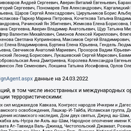
Пивоваров Андрей Сергеевич, Аверин Виталий Евгеньевич, Бара
горий Сергеевич, Пономарев Лев Александрович, Каргалицкий 
ньевна, Щаров Сергей Алексадрович, Цирульников Борис Альбер
ислакова-Паркер Марина Петровна, Кочеткова Татьяна Владими
сандровна, Рачинский Ян Збигневич, Жемкова Елена Борисовна,
лана Сергеевна, Аверин Владимир Анатольевич, Щур Татьяна М
фтер Валентин Михайлович, Симонов Алексей Кириллович, Флиг
женова Светлана Куприяновна, Максимов Сергей Владимирович, 
кс Елена Владимировна, Буртина Елена Юрьевна, Гендель Людм
евна, Свечников Анатолий Мариевич, Прохоров Вадим Юрьевич
инский Леонид Борисович, Лукашевский Сергей Маркович, Бахм
Добровольская Анна Дмитриевна, Королева Александра Евгенье
евинсон Лев Семенович, Локшина Татьяна Иосифовна, Орлов Ол
ignAgent.aspx
данные на
24.03.2022
ций, в том числе иностранных и международных ор
ции террористическими:
ил моджахедов Кавказа, Конгресс народов Ичкерии и Дагеста
ламского освобождения, Лашкар-И-Тайба, Исламская группа, Дв
ения исламского наследия, Дом двух святых, Джунд аш-Шам, 
жабха аль-Нусра ли-Ахль аш-Шам, Народное ополчение имени К.
ата Ат-Тавхида Валь-Джихад, Чистопольский Джамаат, Рохнам