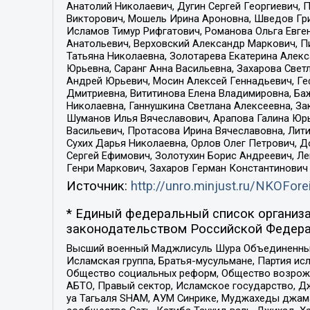
Анатолий Николаевич, Дугин Сергей Георгиевич, 
Викторович, Мошель Ирина Ароновна, Шведов Гри
Исламов Тимур Рифгатович, Романова Ольга Евге
Анатольевич, Верховский Александр Маркович, П
Татьяна Николаевна, Золотарева Екатерина Алек
Юрьевна, Саранг Анна Васильевна, Захарова Свет
Андрей Юрьевич, Мосин Алексей Геннадьевич, Ге
Дмитриевна, Вититинова Елена Владимировна, Ба
Николаевна, Ганнушкина Светлана Алексеевна, За
Шуманов Илья Вячеславович, Арапова Галина Юрь
Васильевич, Протасова Ирина Вячеславовна, Лит
Сухих Дарья Николаевна, Орлов Олег Петрович, 
Сергей Ефимович, Золотухин Борис Андреевич, Л
Генри Маркович, Захаров Герман Константинович
Источник:
http://unro.minjust.ru/NKOFore
* Единый федеральный список организа
законодательством Российской Федера
Высший военный Маджлисуль Шура Объединенных с
Исламская группа, Братья-мусульмане, Партия ис
Общество социальных реформ, Общество возрожд
АБТО, Правый сектор, Исламское государство, Д
уа Тагьаля SHAM, АУМ Синрике, Муджахеды джама