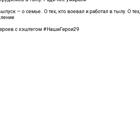
ск — о семье . О тех, кто воевал и работал в тылу. О тех
оление
 героев с хэштегом #НашиГерои29