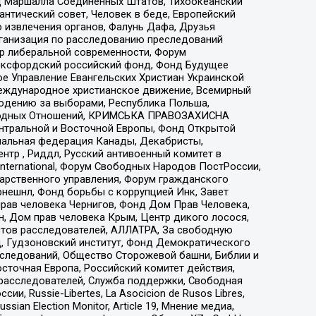
 Маршалла Соединенных Штатов, Тихоокеанский
нтический совет, Человек в беде, Европейский
 извлечения органов, Фалунь Дафа, Друзья
рганизация по расследованию преследований
тр либеральной современности, Форум
 Оксфордский российский фонд, Фонд Будущее
е Управление Евангельских Христиан Украинской
еждународное христианское движение, Всемирный
людению за выборами, Республика Польша,
народных Отношений, КРИМСЬКА ПРАВОЗАХИСНА
ы Центральной и Восточной Европы, Фонд Открытой
иональная федерация Канады, Декабристы,
тр , Риддл, Русский антивоенный комитет в
nternational, Форум Свободных Народов ПостРоссии,
дарственного управления, Форум гражданского
рнешнл, Фонд борьбы с коррупцией Инк, Завет
прав человека Чернигов, Фонд Дом Прав Человека,
н, Дом прав человека Крым, Центр дикого лосося,
стов расследователей, АЛЛАТРА, За свободную
д, Гудзоновский институт, Фонд Демократического
сследований, Общество Сторожевой башни, Библии и
сточная Европа, Российский комитет действия,
-расследователей, Служба поддержки, Свободная
 Russie-Libertes, La Asocicion de Rusos Libres,
an Election Monitor, Article 19, Мнение медиа,