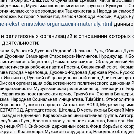
ят Тахрир аш-Шам, Ахлю Сунна Валь Джамаа, National Socialism
ий джамаат, Мусульманская религиозная группа п. Кушкуль г. 
ртия исламского возрождения Таджикистана, Народная самооб
олодёжь Которая Улыбается, Легион Свобода России, Айдар, Р
ie-i-ekstremistskie-organizacii-i-materialy.html
данные
и религиозных организаций в отношении которых 
 деятельности:
земли Кубанской Духовно Родовой Державы Русь, Община Духо
 Духовная Семинария Староверов-Инглингов, Нурджулар, К Бо
листическое общество, Джамаат мувахидов, Объединенный Вил
иалистическая рабочая партия России, Славянский союз, Форма
ива города Череповца, Духовно-Родовая Держава Русь, Русск
-Инглингов, Русский общенациональный союз, Движение против
 Омская организация общественного политического движения Р
йзрахманисты, Мусульманская религиозная организация п. Бо
краинская повстанческая армия, Тризуб им. Степана Бандеры, Бр
зма, Народная Социальная Инициатива, TulaSkins, Этнополитич
оренного Русского народа г. Астрахани, ВОЛЯ, Меджлис крымс
РЕВТАТПОД, Артподготовка, Штольц, В честь иконы Божией Мате
равды и Единения, Каракольская инициативная группа, Автогра
спублика Русь, Арестантское уголовное единство, Башкорт, Наци
окузнецк/РПК, Сибирский державный союз, Фонд борьбы с кор
округа г. Краснодара, Мужское государство, Народное объедин