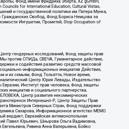
Европы, Фонд имени Фридриха Эберта, XZ gGmbH,
ls for International Education, Cultural Vistas,
ошений и государственной политики им Питера Мунка,
 Гражданских Свобод, Фонд Бориса Немцова за
имости Ингушетии, Прометей, Stop Occupation of
 Центр гендерных исследований, Фонд защиты прав
 Мы против СПИДа, СВЕЧА, Гуманитарное действие,
ддержки и содействия развитию средств массовой
р социально-информационных инициатив Действие,
 и их семьям, Фонд Тольятти, Новое время,
, Аналитический Центр Юрия Левады, Издательство
 Евразии, Институт прав человека, Фонд защиты
ких инициатив и социального партнерства,
ЕЛОВЕКА, Центр развития некоммерческих
 Трансперенси Интернешнл-Р, Центр Защиты Прав
овета Министров Северных Стран, Фонд поддержки
адемика Сахарова, Информационное агентство МЕМО.
ый вердикт, Евразийская антимонопольная
кий Павел Юрьевич, Шнырова Ольга Вадимовна,
 Евгеньевна, Ривина Анна Валерьевна, Бойко