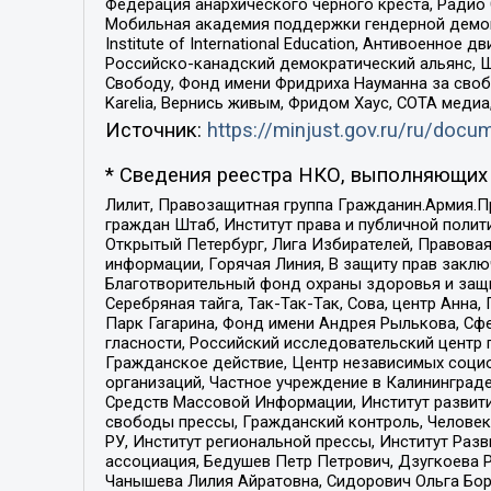
Федерация анархического черного креста, Радио
Мобильная академия поддержки гендерной демократи
Institute of International Education, Антивоенн
Российско-канадский демократический альянс, 
Свободу, Фонд имени Фридриха Науманна за свобо
Karelia, Вернись живым, Фридом Хаус, СОТА меди
Источник:
https://minjust.gov.ru/ru/doc
* Сведения реестра НКО, выполняющих 
Лилит, Правозащитная группа Гражданин.Армия.П
граждан Штаб, Институт права и публичной поли
Открытый Петербург, Лига Избирателей, Правова
информации, Горячая Линия, В защиту прав закл
Благотворительный фонд охраны здоровья и защи
Серебряная тайга, Так-Так-Так, Сова, центр Анн
Парк Гагарина, Фонд имени Андрея Рылькова, Сф
гласности, Российский исследовательский центр 
Гражданское действие, Центр независимых соци
организаций, Частное учреждение в Калининград
Средств Массовой Информации, Институт развити
свободы прессы, Гражданский контроль, Человек
РУ, Институт региональной прессы, Институт Ра
ассоциация, Бедушев Петр Петрович, Дзугкоева 
Чанышева Лилия Айратовна, Сидорович Ольга Бори