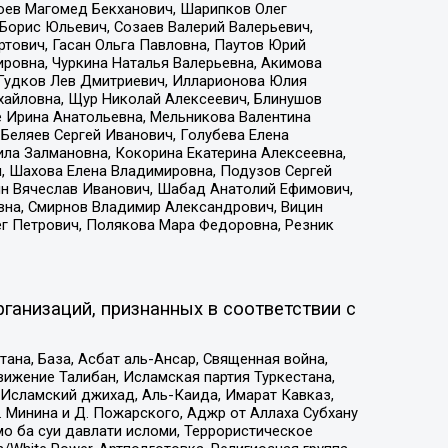
хоев Магомед Бекханович, Шарипков Олег
Борис Юльевич, Созаев Валерий Валерьевич,
тович, Гасан Ольга Павловна, Паутов Юрий
ровна, Чуркина Наталья Валерьевна, Акимова
 Гудков Лев Дмитриевич, Илларионова Юлия
ихайловна, Щур Николай Алексеевич, Блинушов
е Ирина Анатольевна, Мельникова Валентина
Беляев Сергей Иванович, Голубева Елена
ила Залмановна, Кокорина Екатерина Алексеевна,
, Шахова Елена Владимировна, Подузов Сергей
ин Вячеслав Иванович, Шабад Анатолий Ефимович,
вна, Смирнов Владимир Александрович, Вицин
ег Петрович, Полякова Мара Федоровна, Резник
ганизаций, признанных в соответствии с
на, База, Асбат аль-Ансар, Священная война,
ижение Талибан, Исламская партия Туркестана,
Исламский джихад, Аль-Каида, Имарат Кавказ,
 Минина и Д. Пожарского, Аджр от Аллаха Субхану
о ба суи давлати исломи, Террористическое