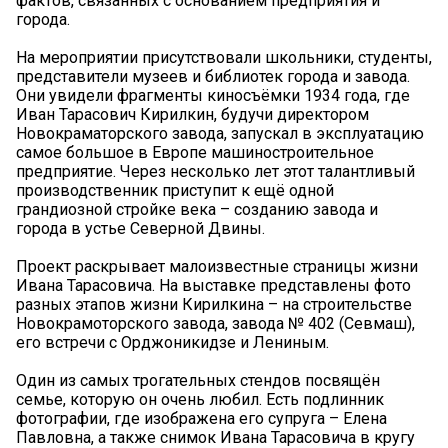
фактов, связанных с основанием предприятия и
города.
На мероприятии присутствовали школьники, студенты,
представители музеев и библиотек города и завода.
Они увидели фрагменты киносъёмки 1934 года, где
Иван Тарасович Кирилкин, будучи директором
Новокраматорского завода, запускал в эксплуатацию
самое большое в Европе машиностроительное
предприятие. Через несколько лет этот талантливый
производственник приступит к ещё одной
грандиозной стройке века – созданию завода и
города в устье Северной Двины.
Проект раскрывает малоизвестные страницы жизни
Ивана Тарасовича. На выставке представлены фото
разных этапов жизни Кирилкина – на строительстве
Новокрамоторского завода, завода № 402 (Севмаш),
его встречи с Орджоникидзе и Лениным.
Один из самых трогательных стендов посвящён
семье, которую он очень любил. Есть подлинник
фотографии, где изображена его супруга – Елена
Павловна, а также снимок Ивана Тарасовича в кругу