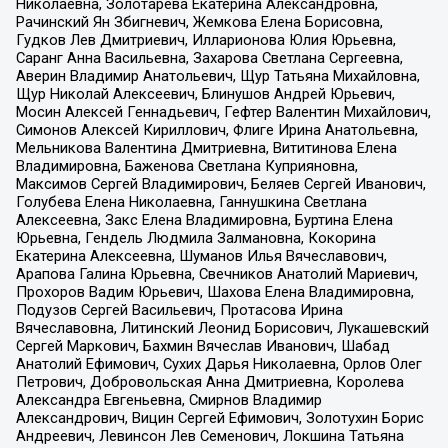
Николаевна, Золотарева Екатерина Александровна,
Рачинский Ян Збигневич, Жемкова Елена Борисовна,
Гудков Лев Дмитриевич, Илларионова Юлия Юрьевна,
Саранг Анна Васильевна, Захарова Светлана Сергеевна,
Аверин Владимир Анатольевич, Щур Татьяна Михайловна,
Щур Николай Алексеевич, Блинушов Андрей Юрьевич,
Мосин Алексей Геннадьевич, Гефтер Валентин Михайлович,
Симонов Алексей Кириллович, Флиге Ирина Анатольевна,
Мельникова Валентина Дмитриевна, Вититинова Елена
Владимировна, Баженова Светлана Куприяновна,
Максимов Сергей Владимирович, Беляев Сергей Иванович,
Голубева Елена Николаевна, Ганнушкина Светлана
Алексеевна, Закс Елена Владимировна, Буртина Елена
Юрьевна, Гендель Людмила Залмановна, Кокорина
Екатерина Алексеевна, Шуманов Илья Вячеславович,
Арапова Галина Юрьевна, Свечников Анатолий Мариевич,
Прохоров Вадим Юрьевич, Шахова Елена Владимировна,
Подузов Сергей Васильевич, Протасова Ирина
Вячеславовна, Литинский Леонид Борисович, Лукашевский
Сергей Маркович, Бахмин Вячеслав Иванович, Шабад
Анатолий Ефимович, Сухих Дарья Николаевна, Орлов Олег
Петрович, Добровольская Анна Дмитриевна, Королева
Александра Евгеньевна, Смирнов Владимир
Александрович, Вицин Сергей Ефимович, Золотухин Борис
Андреевич, Левинсон Лев Семенович, Локшина Татьяна