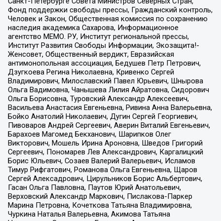
Санкт-Петербурге Совета Министров Северных Стран,
Фонд поддержки свободы прессы, Гражданский контроль,
Человек и Закон, Общественная комиссия по сохранению
наследия академика Сахарова, Информационное
агентство МЕМО. РУ, Институт региональной прессы,
Институт Развития Свободы Информации, Экозащита!-
Женсовет, Общественный вердикт, Евразийская
антимонопольная ассоциация, Бедушев Петр Петрович,
Дзугкоева Регина Николаевна, Кривенко Сергей
Владимирович, Милославский Павел Юрьевич, Шнырова
Ольга Вадимовна, Чанышева Лилия Айратовна, Сидорович
Ольга Борисовна, Туровский Александр Алексеевич,
Васильева Анастасия Евгеньевна, Ривина Анна Валерьевна,
Бойко Анатолий Николаевич, Дугин Сергей Георгиевич,
Пивоваров Андрей Сергеевич, Аверин Виталий Евгеньевич,
Барахоев Магомед Бекханович, Шарипков Олег
Викторович, Мошель Ирина Ароновна, Шведов Григорий
Сергеевич, Пономарев Лев Александрович, Каргалицкий
Борис Юльевич, Созаев Валерий Валерьевич, Исламов
Тимур Рифгатович, Романова Ольга Евгеньевна, Щаров
Сергей Алексадрович, Цирульников Борис Альбертович,
Гасан Ольга Павловна, Паутов Юрий Анатольевич,
Верховский Александр Маркович, Пислакова-Паркер
Марина Петровна, Кочеткова Татьяна Владимировна,
Чуркина Наталья Валерьевна, Акимова Татьяна