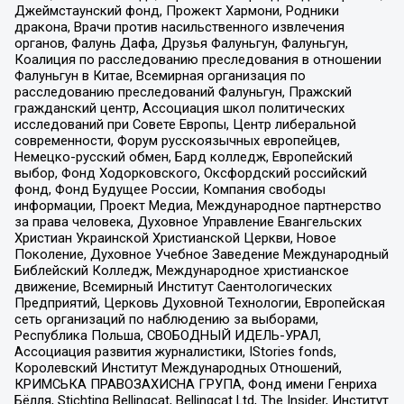
Джеймстаунский фонд, Прожект Хармони, Родники
дракона, Врачи против насильственного извлечения
органов, Фалунь Дафа, Друзья Фалуньгун, Фалуньгун,
Коалиция по расследованию преследования в отношении
Фалуньгун в Китае, Всемирная организация по
расследованию преследований Фалуньгун, Пражский
гражданский центр, Ассоциация школ политических
исследований при Совете Европы, Центр либеральной
современности, Форум русскоязычных европейцев,
Немецко-русский обмен, Бард колледж, Европейский
выбор, Фонд Ходорковского, Оксфордский российский
фонд, Фонд Будущее России, Компания свободы
информации, Проект Медиа, Международное партнерство
за права человека, Духовное Управление Евангельских
Христиан Украинской Христианской Церкви, Новое
Поколение, Духовное Учебное Заведение Международный
Библейский Колледж, Международное христианское
движение, Всемирный Институт Саентологических
Предприятий, Церковь Духовной Технологии, Европейская
сеть организаций по наблюдению за выборами,
Республика Польша, СВОБОДНЫЙ ИДЕЛЬ-УРАЛ,
Ассоциация развития журналистики, IStories fonds,
Королевский Институт Международных Отношений,
КРИМСЬКА ПРАВОЗАХИСНА ГРУПА, Фонд имени Генриха
Бёлля, Stichting Bellingcat, Bellingcat Ltd, The Insider, Институт