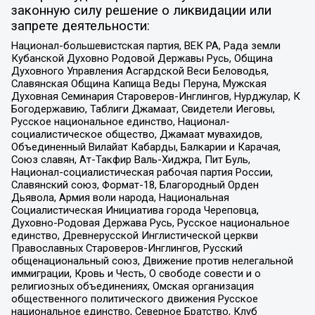
законную силу решение о ликвидации или
запрете деятельности:
Национал-большевистская партия, ВЕК РА, Рада земли
Кубанской Духовно Родовой Державы Русь, Община
Духовного Управления Асгардской Веси Беловодья,
Славянская Община Капища Веды Перуна, Мужская
Духовная Семинария Староверов-Инглингов, Нурджулар, К
Богодержавию, Таблиги Джамаат, Свидетели Иеговы,
Русское национальное единство, Национал-
социалистическое общество, Джамаат мувахидов,
Объединенный Вилайат Кабарды, Балкарии и Карачая,
Союз славян, Ат-Такфир Валь-Хиджра, Пит Буль,
Национал-социалистическая рабочая партия России,
Славянский союз, Формат-18, Благородный Орден
Дьявола, Армия воли народа, Национальная
Социалистическая Инициатива города Череповца,
Духовно-Родовая Держава Русь, Русское национальное
единство, Древнерусской Инглистической церкви
Православных Староверов-Инглингов, Русский
общенациональный союз, Движение против нелегальной
иммиграции, Кровь и Честь, О свободе совести и о
религиозных объединениях, Омская организация
общественного политического движения Русское
национальное единство, Северное Братство, Клуб