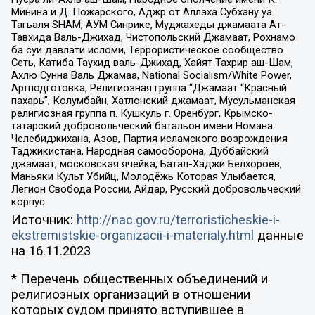
Минина и Д. Пожарского, Аджр от Аллаха Субхану уа
Тагьаля SHAM, АУМ Синрике, Муджахеды джамаата Ат-
Тавхида Валь-Джихад, Чистопольский Джамаат, Рохнамо
ба суи давлати исломи, Террористическое сообщество
Сеть, Катиба Таухид валь-Джихад, Хайят Тахрир аш-Шам,
Ахлю Сунна Валь Джамаа, National Socialism/White Power,
Артподготовка, Религиозная группа “Джамаат “Красный
пахарь”, Колумбайн, Хатлонский джамаат, Мусульманская
религиозная группа п. Кушкуль г. Оренбург, Крымско-
татарский добровольческий батальон имени Номана
Челебиджихана, Азов, Партия исламского возрождения
Таджикистана, Народная самооборона, Дуббайский
джамаат, московская ячейка, Батал-Хаджи Белхороев,
Маньяки Культ Убийц, Молодёжь Которая Улыбается,
Легион Свобода России, Айдар, Русский добровольческий
корпус
Источник:
http://nac.gov.ru/terroristicheskie-i-
ekstremistskie-organizacii-i-materialy.html
данные
на
16.11.2023
* Перечень общественных объединений и
религиозных организаций в отношении
которых судом принято вступившее в