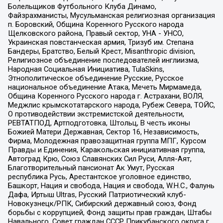
Болельщиков Футбольного Клуба Динамо,
Файзрахманисты, Мусульманская религиозная организация
п. Боровский, Община Коренного Русского народа
Щелковского района, Правый сектор, УНА - УНСО,
Украинская повстанческая армия, Тризуб им. Степана
Бандеры, Братство, Белый Крест, Misanthropic division,
Религиозное объединение последователей инглиизма,
Народная Социальная Инициатива, TulaSkins,
Этнополитическое объединение Русские, Русское
национальное объединение Атака, Мечеть Мирмамеда,
Община Коренного Русского народа г. Астрахани, ВОЛЯ,
Меджлис крымскотатарского народа, Рубеж Севера, ТОЙС,
О противодействии экстремистской деятельности,
РЕВТАТПОД, Артподготовка, Штольц, В честь иконы
Божией Матери Державная, Сектор 16, Независимость,
Фирма, Молодежная правозащитная группа МПГ, Курсом
Правды и Единения, Каракольская инициативная группа,
Автоград Крю, Союз Славянских Сил Руси, Алля-Аят,
Благотворительный пансионат Ак Умут, Русская
республика Русь, Арестантское уголовное единство,
Башкорт, Нация и свобода, Нация и свобода, W.H.С., Фалунь
Дафа, Иртыш Ultras, Русский Патриотический клуб-
Новокузнецк/РПК, Сибирский державный союз, Фонд
борьбы с коррупцией, Фонд защиты прав граждан, Штабы
Навального, Совет граждан СССР Прикубанского округа г.