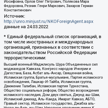
Иосифовна, Орлов Олег Петрович, Полякова Мара
Федоровна, Резник Генри Маркович, Захаров Герман
Константинович
Источник:
http://unro.minjust.ru/NKOForeignAgent.aspx
данные на
24.03.2022
* Единый федеральный список организаций, в
том числе иностранных и международных
организаций, признанных в соответствии с
законодательством Российской Федерации
террористическими:
Высший военный Маджлисуль Шура Объединенных сил
моджахедов Кавказа, Конгресс народов Ичкерии и
Дагестана, База, Асбат аль-Ансар, Священная война,
Исламская группа, Братья-мусульмане, Партия исламского
освобождения, Лашкар-И-Тайба, Исламская группа,
Движение Талибан, Исламская партия Туркестана,
Общество социальных реформ, Общество возрождения
исламского наследия, Дом двух святых, Джунд аш-Шам,
Исламский джихад, Аль-Каида, Имарат Кавказ, АБТО,
Правый сектор, Исламское государство, Джабха аль-
Нусра ли-Ахль аш-Шам, Народное ополчение имени К.