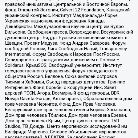
правовой инициативы Центральной и Восточной Европы,
Фонд Открытой Эстонии, Calvert 22 Foundation, Канадский
украинский конгресс, Институт Макдональда-Лорье,
Украинская национальная федерация Канады,
Декабристы, Международный научный центр им Вудро
Вильсона, Свободная пресса, Возрождение, Всеукраинский
духовный центр , Риддл, Русский антивоенный комитет в
Швеции, Проект Медуза, Фонд Андрея Сахарова, Форум
свободной России, Лига Свободных Наций, Transparеncy
International, Форум Свободных Народов ПостРоссии,
Солидарность с гражданским движением в России –
Solidarus, КрымSOS, Свободный университет, Институт
государственного управления, Форум гражданского
общества Россия, Беллона, Союз жителей островов
Тисима и Хабомаи, Съезд народных депутатов, Гринпис
Интернешнл, Фонд борьбы с коррупцией Инк, Завет
церквей TCCN, Агора, Всемирный фонд природы, BDR
Novaja Gazeta-Europe, Алтай проект, Образовательный дом
прав человека Чернигов, Фонд Дом Прав Человека,
Белорусский дом прав человека имени Бориса Звозскова,
Дом прав человека Тбилиси, Дом прав человека Ереван,
Дом прав человека Крым, Центр дикого лосося, TVR
Studios, ТВ Дождь, Центр европейских исследований им
Вилфрида Мартенса, Сетевое объединение журналистов
расследователей, АЛЛАТРА, За свободную Россию,