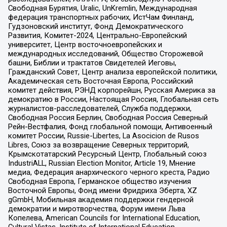
Свободная Бурятия, Uralic, UnKremlin, Международная
федерация транспортных рабочих, ИстЧам Финланд,
Гудзоновский институт, Фонд Демократического
Развития, Комитет-2024, Центрально-Европейский
университет, Центр восточноевропейских и
международных исследований, Общество Сторожевой
башни, Библии и трактатов Свидетелей Иеговы,
Гражданский Совет, Центр анализа европейской политики,
Академическая сеть Восточная Европа, Российский
комитет действия, РЭНД корпорейшн, Русская Америка за
демократию в России, Настоящая Россия, Глобальная сеть
журналистов-расследователей, Служба поддержки,
Свободная Россия Берлин, Свободная Россия Северный
Рейн-Вестфалия, Фонд глобальной помощи, Антивоенный
комитет России, Russie-Libertes, La Asocicion de Rusos
Libres, Союз за возвращение Северных территорий,
Крымскотатарский Ресурсный Центр, Глобальный союз
IndustriALL, Russian Election Monitor, Article 19, Мнение
медиа, Федерация анархического черного креста, Радио
Свободная Европа, Германское общество изучения
Восточной Европы, Фонд имени Фридриха Эберта, XZ
gGmbH, Мобильная академия поддержки гендерной
демократии и миротворчества, Форум имени Льва
Копелева, American Councils for International Education,