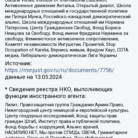
Cultural Vistas, Institute of International Education,
Антивоенное движение Антальи, Открытый диалог, Школа
международных отношений и государственной политики
им Питера Мунка, Российско-канадский демократический
альянс, Школа международных отношений им Нормана
Патерсона, Центр Гражданских Свобод, Фонд Бориса
Немцова за Свободу, Фонд имени Фридриха Науманна за
свободу, Феминистское антивоенное сопротивление,
Комитет независимости Ингушетии, Прометей, Stop
Occupation of Karelia, Вернись живым, Фридом Хаус, СОТА
медиа, Либерально-демократическая Лига Украины
Источник:
https://minjust.gov.ru/ru/documents/7756/
данные на
13.05.2024
* Сведения реестра НКО, выполняющих
функции иностранного агента:
Лилит, Правозащитная группа Гражданин.Армия.Право,
Нижегородский центр немецкой и европейской культуры,
Центр гендерных исследований, Фонд защиты прав
граждан Штаб, Институт права и публичной политики,
Фонд борьбы с коррупцией, Альянс врачей,
НАСИЛИЮ.НЕТ, Мы против СПИДа, СВЕЧА, Гуманитарное
действие, Открытый Петербург, Лига Избирателей,