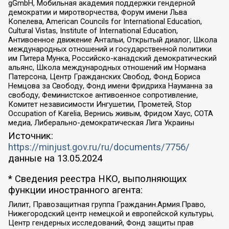
gGmbH, Мобильная академия поддержки гендерной
демократии и миротворчества, Форум имени Льва
Копелева, American Councils for International Education,
Cultural Vistas, Institute of International Education,
Антивоенное движение Антальи, Открытый диалог, Школа
международных отношений и государственной политики
им Питера Мунка, Российско-канадский демократический
альянс, Школа международных отношений им Нормана
Патерсона, Центр Гражданских Свобод, Фонд Бориса
Немцова за Свободу, Фонд имени Фридриха Науманна за
свободу, Феминистское антивоенное сопротивление,
Комитет независимости Ингушетии, Прометей, Stop
Occupation of Karelia, Вернись живым, Фридом Хаус, СОТА
медиа, Либерально-демократическая Лига Украины
Источник:
https://minjust.gov.ru/ru/documents/7756/
данные на
13.05.2024
* Сведения реестра НКО, выполняющих
функции иностранного агента:
Лилит, Правозащитная группа Гражданин.Армия.Право,
Нижегородский центр немецкой и европейской культуры,
Центр гендерных исследований, Фонд защиты прав