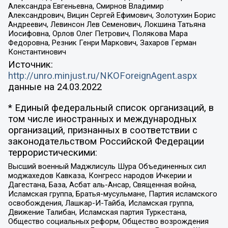
Александра Евгеньевна, Смирнов Владимир
Александрович, Вицин Сергей Ефимович, Золотухин Борис
Андреевич, Левинсон Лев Семенович, Локшина Татьяна
Иосифовна, Орлов Олег Петрович, Полякова Мара
Федоровна, Резник Генри Маркович, Захаров Герман
Константинович
Источник:
http://unro.minjust.ru/NKOForeignAgent.aspx
данные на
24.03.2022
* Единый федеральный список организаций, в
том числе иностранных и международных
организаций, признанных в соответствии с
законодательством Российской Федерации
террористическими:
Высший военный Маджлисуль Шура Объединенных сил
моджахедов Кавказа, Конгресс народов Ичкерии и
Дагестана, База, Асбат аль-Ансар, Священная война,
Исламская группа, Братья-мусульмане, Партия исламского
освобождения, Лашкар-И-Тайба, Исламская группа,
Движение Талибан, Исламская партия Туркестана,
Общество социальных реформ, Общество возрождения