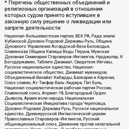
* Перечень общественных объединений и
религиозных организаций в отношении
которых судом принято вступившее в
законную силу решение о ликвидации или
запрете деятельности:
Национал-большевистская партия, ВЕК РА, Рада земли
Кубанской Духовно Родовой Державы Русь, Община
Духовного Управления Асгардской Веси Беловодья,
Славянская Община Капища Веды Перуна, Мужская
Духовная Семинария Староверов-Инглингов, Нурджулар, К
Богодержавию, Таблиги Джамаат, Свидетели Иеговы,
Русское национальное единство, Национал-
социалистическое общество, Джамаат мувахидов,
Объединенный Вилайат Кабарды, Балкарии и Карачая,
Союз славян, Ат-Такфир Валь-Хиджра, Пит Буль,
Национал-социалистическая рабочая партия России,
Славянский союз, Формат-18, Благородный Орден
Дьявола, Армия воли народа, Национальная
Социалистическая Инициатива города Череповца,
Духовно-Родовая Держава Русь, Русское национальное
единство, Древнерусской Инглистической церкви
Православных Староверов-Инглингов, Русский
общенациональный союз, Движение против нелегальной