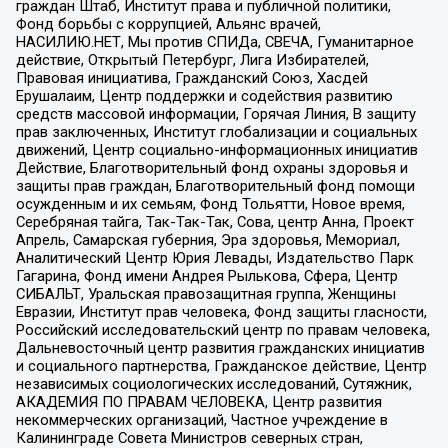
граждан Штаб, Институт права и публичной политики,
Фонд борьбы с коррупцией, Альянс врачей,
НАСИЛИЮ.НЕТ, Мы против СПИДа, СВЕЧА, Гуманитарное
действие, Открытый Петербург, Лига Избирателей,
Правовая инициатива, Гражданский Союз, Хасдей
Ерушалаим, Центр поддержки и содействия развитию
средств массовой информации, Горячая Линия, В защиту
прав заключенных, Институт глобализации и социальных
движений, Центр социально-информационных инициатив
Действие, Благотворительный фонд охраны здоровья и
защиты прав граждан, Благотворительный фонд помощи
осужденным и их семьям, Фонд Тольятти, Новое время,
Серебряная тайга, Так-Так-Так, Сова, центр Анна, Проект
Апрель, Самарская губерния, Эра здоровья, Мемориал,
Аналитический Центр Юрия Левады, Издательство Парк
Гагарина, Фонд имени Андрея Рылькова, Сфера, Центр
СИБАЛЬТ, Уральская правозащитная группа, Женщины
Евразии, Институт прав человека, Фонд защиты гласности,
Российский исследовательский центр по правам человека,
Дальневосточный центр развития гражданских инициатив
и социального партнерства, Гражданское действие, Центр
независимых социологических исследований, Сутяжник,
АКАДЕМИЯ ПО ПРАВАМ ЧЕЛОВЕКА, Центр развития
некоммерческих организаций, Частное учреждение в
Калининграде Совета Министров северных стран,