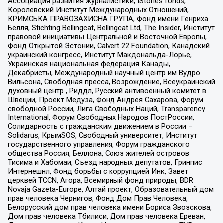
Ассоциация развития журналистики, IStories fonds,
Королевский Институт Международных Отношений,
КРИМСЬКА ПРАВОЗАХИСНА ГРУПА, Фонд имени Генриха
Бёлля, Stichting Bellingcat, Bellingcat Ltd, The Insider, Институт
правовой инициативы Центральной и Восточной Европы,
Фонд Открытой Эстонии, Calvert 22 Foundation, Канадский
украинский конгресс, Институт Макдональда-Лорье,
Украинская национальная федерация Канады,
Декабристы, Международный научный центр им Вудро
Вильсона, Свободная пресса, Возрождение, Всеукраинский
духовный центр , Риддл, Русский антивоенный комитет в
Швеции, Проект Медуза, Фонд Андрея Сахарова, Форум
свободной России, Лига Свободных Наций, Transparеncy
International, Форум Свободных Народов ПостРоссии,
Солидарность с гражданским движением в России –
Solidarus, КрымSOS, Свободный университет, Институт
государственного управления, Форум гражданского
общества Россия, Беллона, Союз жителей островов
Тисима и Хабомаи, Съезд народных депутатов, Гринпис
Интернешнл, Фонд борьбы с коррупцией Инк, Завет
церквей TCCN, Агора, Всемирный фонд природы, BDR
Novaja Gazeta-Europe, Алтай проект, Образовательный дом
прав человека Чернигов, Фонд Дом Прав Человека,
Белорусский дом прав человека имени Бориса Звозскова,
Дом прав человека Тбилиси, Дом прав человека Ереван,