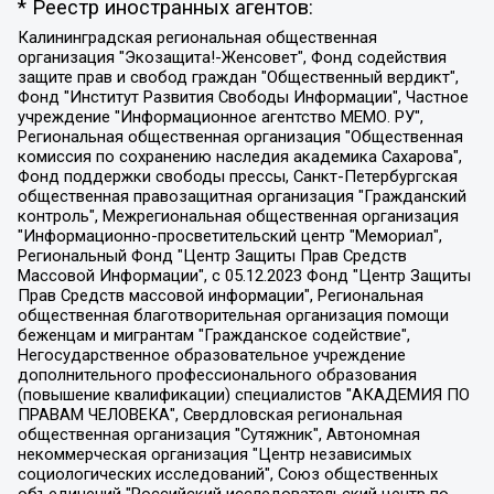
* Реестр иностранных агентов:
Калининградская региональная общественная организация "Экозащита!-Женсовет", Фонд содействия защите прав и свобод граждан "Общественный вердикт", Фонд "Институт Развития Свободы Информации", Частное учреждение "Информационное агентство МЕМО. РУ", Региональная общественная организация "Общественная комиссия по сохранению наследия академика Сахарова", Фонд поддержки свободы прессы, Санкт-Петербургская общественная правозащитная организация "Гражданский контроль", Межрегиональная общественная организация "Информационно-просветительский центр "Мемориал", Региональный Фонд "Центр Защиты Прав Средств Массовой Информации", с 05.12.2023 Фонд "Центр Защиты Прав Средств массовой информации", Региональная общественная благотворительная организация помощи беженцам и мигрантам "Гражданское содействие", Негосударственное образовательное учреждение дополнительного профессионального образования (повышение квалификации) специалистов "АКАДЕМИЯ ПО ПРАВАМ ЧЕЛОВЕКА", Свердловская региональная общественная организация "Сутяжник", Автономная некоммерческая организация "Центр независимых социологических исследований", Союз общественных объединений "Российский исследовательский центр по правам человека", Региональное общественное учреждение научно-информационный центр "МЕМОРИАЛ", Некоммерческая организация "Фонд защиты гласности", Автономная некоммерческая организация "Институт прав человека", Городская общественная организация "Екатеринбургское общество "МЕМОРИАЛ", Городская общественная организация "Рязанское историко-просветительское и правозащитное общество "Мемориал" (Рязанский Мемориал), Челябинский региональный орган общественной самодеятельности – женское общественное объединение "Женщины Евразии", Челябинский региональный орган общественной самодеятельности "Уральская правозащитная группа", Фонд содействия защите здоровья и социальной справедливости имени Андрея Рылькова, Автономная Некоммерческая Организация "Аналитический Центр Юрия Левады", Автономная некоммерческая организация социальной поддержки населения "Проект Апрель", Региональная общественная организация помощи женщинам и детям, находящимся в кризисной ситуации "Информационно-методический центр "Анна", Фонд содействия развитию массовых коммуникаций и правовому просвещению "Так-так-Так", Фонд содействия устойчивому развитию "Серебряная тайга", Свердловский региональный общественный фонд социальных проектов "Новое время", "Idel.Реалии", Кавказ.Реалии, Крым.Реалии, Телеканал Настоящее Время, Татаро-башкирская служба Радио Свобода (Azatliq Radiosi), Радио Свободная Европа/Радио Свобода (PCE/PC), "Сибирь.Реалии", "Фактограф", Благотворительный фонд помощи осужденным и их семьям, Автономная некоммерческая организация "Институт глобализации и социальных движений", Фонд "В защиту прав заключенных", Частное учреждение "Центр поддержки и содействия развитию средств массовой информации", Пензенский региональный общественный благотворительный фонд "Гражданский союз", "Север.Реалии", Некоммерческая организация Фонд "Правовая инициатива", Общество с ограниченной ответственностью "Радио Свободная Европа/Радио Свобода", Чешское информационное агентство "MEDIUM-ORIENT", Красноярская региональная общественная организация "Мы против СПИДа", Камалягин Денис Николаевич, Маркелов Сергей Евгеньевич, Пономарев Лев Александрович, Савицкая Людмила Алексеевна, Автономная некоммерческая организация "Центр по работе с проблемой насилия "НАСИЛИЮ.НЕТ", Межрегиональный профессиональный союз работников здравоохранения "Альянс врачей", Юридическое лицо, зарегистрированное в Латвийской Республике, SIA "Medusa Project" (регистрационный номер 40103797863, дата регистрации 10.06.2014), Некоммерческая организация "Фонд по борьбе с коррупцией", Автономная некоммерческая организация "Институт права и публичной политики", Баданин Роман Сергеевич, Гликин Максим Александрович, Железнова Мария Михайловна, Лукьянова Юлия Сергеевна, Маетная Елизавета Витальевна, Маняхин Петр Борисович, Чуракова Ольга Владимировна, Ярош Юлия Петровна, Юридическое лицо "The Insider SIA", зарегистрированное в Риге, Латвийская Республика (дата регистрации 26.06.2015), являющееся администратором доменного имени интернет-издания "The Insider SIA", https://theins.ru, Постернак Алексей Евгеньевич, Рубин Михаил Аркадьевич, Анин Роман Александрович, Юридическое лицо Istories fonds, зарегистрированное в Латвийской Республике (регистрационный номер 50008295751, дата регистрации 24.02.2020), Великовский Дмитрий Александрович, Долинина Ирина Николаевна, Мароховская Алеся Алексеевна, Шлейнов Роман Юрьевич, Шмагун Олеся Валентиновна, Общество с ограниченной ответственностью "Альтаир 2021", Общество с ограниченной ответственностью "Вега 2021", Общество с ограниченной ответственностью "Главный редактор 2021", Общество с ограниченной ответственностью "Ромашки монолит", Важенков Артем Валерьевич, Ивановская областная общественная организация "Центр гендерных исследований", Гурман Юрий Альбертович, Медиапроект "ОВД-Инфо", Егоров Владимир Владимирович, Жилинский Владимир Александрович, Общество с ограниченной ответственностью "ЗП", Иванова София Юрьевна, Карезина Инна Павловна, Кильтау Екатерина Викторовна, Петров Алексей Викторович, Пискунов Сергей Евгеньевич, Смирнов Сергей Сергеевич, Тихонов Михаил Сергеевич, Общество с ограниченной ответственностью "ЖУРНАЛИСТ-ИНОСТРАННЫЙ АГЕНТ", Арапова Галина Юрьевна, Вольтская Татьяна Анатольевна, Американская компания "Mason G.E.S. Anonymous Foundation" (США), являющаяся владельцем интернет-издания https://mnews.world/, Компания "Stichting Bellingcat", зарегистрированная в Нидерландах (дата регистрации 11.07.2018), Захаров Андрей Вячеславович, Клепиковская Екатерина Дмитриевна, Общество с ограниченной ответственностью "МЕМО", Перл Роман Александрович, Симонов Евгений Алексеевич, Соловьева Елена Анатольевна, Сотников Даниил Владимирович, Сурначева Елизавета Дмитриевна, Автономная некоммерческая организация по защите прав человека и информированию населения "Якутия – Наше Мнение", Общество с ограниченной ответственностью "Москоу диджитал медиа", с 26.01.2023 Общество с ограниченной ответственностью "Чайка Белые сады", Ветошкина Валерия Валерьевна, Заговора Максим Александрович, Межрегиональное общественное движение "Российская ЛГБТ - сеть", Оленичев Максим Владимирович, Павлов Иван Юрьевич, Скворцова Елена Сергеевна, Общество с ограниченной ответственностью "Как бы инагент", Кочетков Игорь Викторович, Общество с ограниченной ответственностью "Честные выборы", Еланчик Олег Александрович, Общество с ограниченной ответственностью "Нобелевский призыв", Гималова Регина Эмилевна, Григорьев Андрей Валерьевич, Григорьева Алина Александровна, Ассоциация по содействию защите прав призывников, альтернативнослужащих и военнослужащих "Правозащитная группа "Гражданин.Армия.Право", Хисамова Регина Фаритовна, Автономная некоммерческая организация по реализации социально-правовых программ "Лилит", Дальневосточное общественное движение "Маяк", Санкт-Петербургская ЛГБТ-инициативная группа "Выход", Инициативная группа ЛГБТ+ "Реверс", Алексеев Андрей Викторович, Бекбулатова Таисия Львовна, Беляев Иван Михайлович, Владыкина Елена Сергеевна, Гельман Марат Александрович, Никульшина Вероника Юрьевна, Толоконникова Надежда Андреевна, Шендерович Виктор Анатольевич, Общество с ограниченной ответственностью "Данное сообщение", Общество с ограниченной ответственностью Издательский дом "Новая глава", Айнбиндер Александра Александровна, Московский комьюнити-центр для ЛГБТ+инициатив, Благотворительный фонд развития филантропии, Deutsche Welle (Германия, Kurt-Schumacher-Strasse 3, 53113 Bonn), Борзунова Мария Михайловна, Воробьев Виктор Викторович, Голубева Анна Львовна, Константинова Алла Михайловна, Малкова Ирина Владимировна, Мурадов Мурад Абдулгалимович, Осетинская Елизавета Николаевна, Понасенков Евгений Николаевич, Ганапольский Матвей Юрьевич, Киселев Евгений Алексеевич, Борухович Ирина Григорьевна, Дремин Иван Тимофеевич, Дубровский Дмитрий Викторович, Красноярская региональная общественная организация поддержки и развития альтернативных образовательных технологий и межкультурных коммуникаций "ИНТЕРРА", Маяковская Екатерина Алексеевна, Фейгин Марк Захарович, Филимонов Андрей Викторович, Дзугкоева Регина Николаевна, Доброхотов Роман Александрович, Дудь Юрий Александрович, Елкин Сергей Владимирович, Кругликов Кирилл Игоревич, Сабунаева Мария Леонидовна, Семенов Алексей Владимирович, Шаинян Карен Багратович, Шульман Екатерина Михайловна, Асафьев Артур Валерьевич, Вахштайн Виктор Семенович, Венедиктов Алексей Алексеевич, Лушникова Екатерина Евгеньевна, Волков Леонид Михайлович, Невзоров Александр Глебович, Пархоменко Сергей Борисович, Сироткин Ярослав Николаевич, Кара-Мурза Владимир Владимирович, Баранова Наталья Владимировна, Гозман Леонид Яковлевич, Кагарлицкий Борис Юльевич, Климарев Михаил Валерьевич, Милов Владимир Станиславович, Автономная некоммерческая организация Краснодарский центр современного искусства "Типография", Моргенштерн Алишер Тагирович, Соболь Любовь Эдуардовна, Общество с ограниченной ответственностью "ЛИЗА НОРМ", Каспаров Гарри Кимович, Ходорковский Михаил Борисович, Общество с ограниченной ответственностью "Апрельские тезисы", Данилович Ирина Брониславовна, Кашин Олег Владимирович, Петров Николай Владимирович, Пивоваров Алексей Владимирович, Соколов Михаил Владимирович, Цветкова Юлия Владимировна, Чичваркин Евгений Александрович, Комитет против пыток/Команда против пыток, Общество с ограниченной ответственностью "Первый научный", Общество с ограниченной ответственностью "Вертолет и ко", Белоцерковская Вероника Борисовна, Кац Максим Евгеньевич, Лазарева Татьяна Юрьевна, Шаведдинов Руслан Табризович, Яшин Илья Валерьевич, Общество с ограниченной ответственностью "Иноагент ААВ", Алешковский Дмитрий Петрович, Альбац Евгения Марковна, Быков Дмитрий Львович, Галямина Юлия Евгеньевна, Лойко Сергей Леонидович, Мартынов Кирилл Константинович, Медведев Сергей Александрович, Крашенинников Федор Геннадиевич, Гордеева Катерина Вл