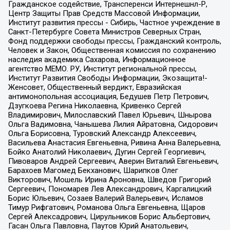
Гражданское содействие, Трансперенси Интернешнл-Р,
Центр Защиты Прав Средств Массовой Информации,
Институт развития прессы - Сибирь, Частное учреждение в
Санкт-Петербурге Совета Министров Северных Стран,
Фонд поддержки свободы прессы, Гражданский контроль,
Человек и Закон, Общественная комиссия по сохранению
наследия академика Сахарова, Информационное
агентство МЕМО. РУ, Институт региональной прессы,
Институт Развития Свободы Информации, Экозащита!-
Женсовет, Общественный вердикт, Евразийская
антимонопольная ассоциация, Бедушев Петр Петрович,
Дзугкоева Регина Николаевна, Кривенко Сергей
Владимирович, Милославский Павел Юрьевич, Шнырова
Ольга Вадимовна, Чанышева Лилия Айратовна, Сидорович
Ольга Борисовна, Туровский Александр Алексеевич,
Васильева Анастасия Евгеньевна, Ривина Анна Валерьевна,
Бойко Анатолий Николаевич, Дугин Сергей Георгиевич,
Пивоваров Андрей Сергеевич, Аверин Виталий Евгеньевич,
Барахоев Магомед Бекханович, Шарипков Олег
Викторович, Мошель Ирина Ароновна, Шведов Григорий
Сергеевич, Пономарев Лев Александрович, Каргалицкий
Борис Юльевич, Созаев Валерий Валерьевич, Исламов
Тимур Рифгатович, Романова Ольга Евгеньевна, Щаров
Сергей Алексадрович, Цирульников Борис Альбертович,
Гасан Ольга Павловна, Паутов Юрий Анатольевич,