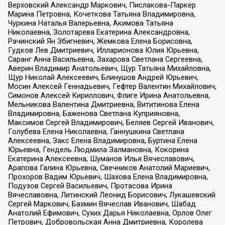
Верховский Александр Маркович, Пислакова-Паркер
Марина Петровна, Кочеткова Татьяна Владимировна,
Чуркина Наталья Валерьевна, Акимова Татьяна
Николаевна, Золотарева Екатерина Александровна,
Рачинский Ян Збигневич, Жемкова Елена Борисовна,
Гудков Лев Дмитриевич, Илларионова Юлия Юрьевна,
Саранг Анна Васильевна, Захарова Светлана Сергеевна,
Аверин Владимир Анатольевич, Щур Татьяна Михайловна,
Щур Николай Алексеевич, Блинушов Андрей Юрьевич,
Мосин Алексей Геннадьевич, Гефтер Валентин Михайлович,
Симонов Алексей Кириллович, Флиге Ирина Анатольевна,
Мельникова Валентина Дмитриевна, Вититинова Елена
Владимировна, Баженова Светлана Куприяновна,
Максимов Сергей Владимирович, Беляев Сергей Иванович,
Голубева Елена Николаевна, Ганнушкина Светлана
Алексеевна, Закс Елена Владимировна, Буртина Елена
Юрьевна, Гендель Людмила Залмановна, Кокорина
Екатерина Алексеевна, Шуманов Илья Вячеславович,
Арапова Галина Юрьевна, Свечников Анатолий Мариевич,
Прохоров Вадим Юрьевич, Шахова Елена Владимировна,
Подузов Сергей Васильевич, Протасова Ирина
Вячеславовна, Литинский Леонид Борисович, Лукашевский
Сергей Маркович, Бахмин Вячеслав Иванович, Шабад
Анатолий Ефимович, Сухих Дарья Николаевна, Орлов Олег
Петрович, Добровольская Анна Дмитриевна, Королева