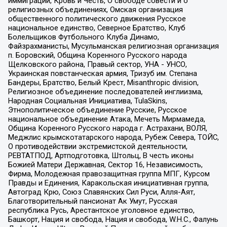
иммиграции, Кровь и Честь, О свободе совести и о
религиозных объединениях, Омская организация
общественного политического движения Русское
национальное единство, Северное Братство, Клуб
Болельщиков Футбольного Клуба Динамо,
Файзрахманисты, Мусульманская религиозная организация
п. Боровский, Община Коренного Русского народа
Щелковского района, Правый сектор, УНА - УНСО,
Украинская повстанческая армия, Тризуб им. Степана
Бандеры, Братство, Белый Крест, Misanthropic division,
Религиозное объединение последователей инглиизма,
Народная Социальная Инициатива, TulaSkins,
Этнополитическое объединение Русские, Русское
национальное объединение Атака, Мечеть Мирмамеда,
Община Коренного Русского народа г. Астрахани, ВОЛЯ,
Меджлис крымскотатарского народа, Рубеж Севера, ТОЙС,
О противодействии экстремистской деятельности,
РЕВТАТПОД, Артподготовка, Штольц, В честь иконы
Божией Матери Державная, Сектор 16, Независимость,
Фирма, Молодежная правозащитная группа МПГ, Курсом
Правды и Единения, Каракольская инициативная группа,
Автоград Крю, Союз Славянских Сил Руси, Алля-Аят,
Благотворительный пансионат Ак Умут, Русская
республика Русь, Арестантское уголовное единство,
Башкорт, Нация и свобода, Нация и свобода, W.H.С., Фалунь