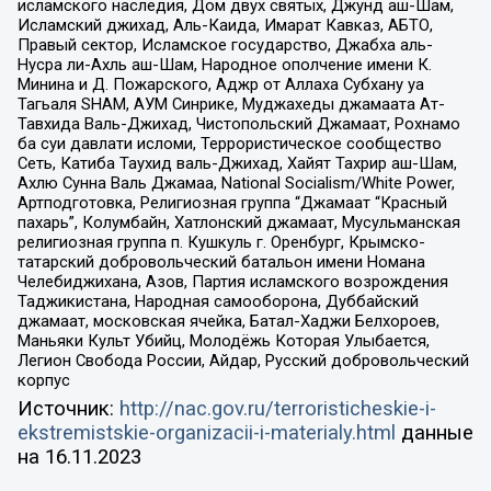
исламского наследия, Дом двух святых, Джунд аш-Шам,
Исламский джихад, Аль-Каида, Имарат Кавказ, АБТО,
Правый сектор, Исламское государство, Джабха аль-
Нусра ли-Ахль аш-Шам, Народное ополчение имени К.
Минина и Д. Пожарского, Аджр от Аллаха Субхану уа
Тагьаля SHAM, АУМ Синрике, Муджахеды джамаата Ат-
Тавхида Валь-Джихад, Чистопольский Джамаат, Рохнамо
ба суи давлати исломи, Террористическое сообщество
Сеть, Катиба Таухид валь-Джихад, Хайят Тахрир аш-Шам,
Ахлю Сунна Валь Джамаа, National Socialism/White Power,
Артподготовка, Религиозная группа “Джамаат “Красный
пахарь”, Колумбайн, Хатлонский джамаат, Мусульманская
религиозная группа п. Кушкуль г. Оренбург, Крымско-
татарский добровольческий батальон имени Номана
Челебиджихана, Азов, Партия исламского возрождения
Таджикистана, Народная самооборона, Дуббайский
джамаат, московская ячейка, Батал-Хаджи Белхороев,
Маньяки Культ Убийц, Молодёжь Которая Улыбается,
Легион Свобода России, Айдар, Русский добровольческий
корпус
Источник:
http://nac.gov.ru/terroristicheskie-i-
ekstremistskie-organizacii-i-materialy.html
данные
на
16.11.2023