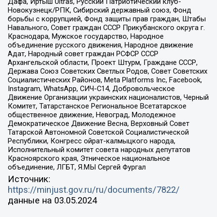
Дафа, Иртыш Ultras, Русский Патриотический клуб-
Новокузнецк/РПК, Сибирский державный союз, Фонд
борьбы с коррупцией, Фонд защиты прав граждан, Штабы
Навального, Совет граждан СССР Прикубанского округа г.
Краснодара, Мужское государство, Народное
объединение русского движения, Народное движение
Адат, Народный совет граждан РСФСР СССР
Архангельской области, Проект Штурм, Граждане СССР,
Держава Союз Советских Светлых Родов, Совет Советских
Социалистических Районов, Meta Platforms Inc, Facebook,
Instagram, WhatsApp, СИЧ-С14, Добровольческое
Движение Организации украинских националистов, Черный
Комитет, Татарстанское Региональное Всетатарское
общественное движение, Невоград, Молодежное
Демократическое Движение Весна, Верховный Совет
Татарской Автономной Советской Социалистической
Республики, Конгресс ойрат-калмыцкого народа,
Исполнительный комитет совета народных депутатов
Красноярского края, Этническое национальное
объединение, ЛГБТ, Я.МЫ Сергей Фургал
Источник:
https://minjust.gov.ru/ru/documents/7822/
данные на
03.05.2024