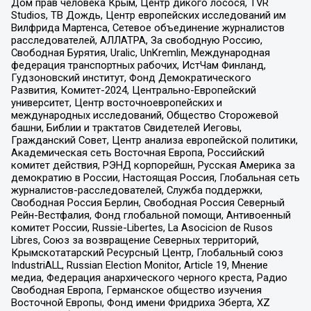
Дом прав человека Крым, Центр дикого лосося, TVR
Studios, ТВ Дождь, Центр европейских исследований им
Вилфрида Мартенса, Сетевое объединение журналистов
расследователей, АЛЛАТРА, За свободную Россию,
Свободная Бурятия, Uralic, UnKremlin, Международная
федерация транспортных рабочих, ИстЧам Финланд,
Гудзоновский институт, Фонд Демократического
Развития, Комитет-2024, Центрально-Европейский
университет, Центр восточноевропейских и
международных исследований, Общество Сторожевой
башни, Библии и трактатов Свидетелей Иеговы,
Гражданский Совет, Центр анализа европейской политики,
Академическая сеть Восточная Европа, Российский
комитет действия, РЭНД корпорейшн, Русская Америка за
демократию в России, Настоящая Россия, Глобальная сеть
журналистов-расследователей, Служба поддержки,
Свободная Россия Берлин, Свободная Россия Северный
Рейн-Вестфалия, Фонд глобальной помощи, Антивоенный
комитет России, Russie-Libertes, La Asocicion de Rusos
Libres, Союз за возвращение Северных территорий,
Крымскотатарский Ресурсный Центр, Глобальный союз
IndustriALL, Russian Election Monitor, Article 19, Мнение
медиа, Федерация анархического черного креста, Радио
Свободная Европа, Германское общество изучения
Восточной Европы, Фонд имени Фридриха Эберта, XZ