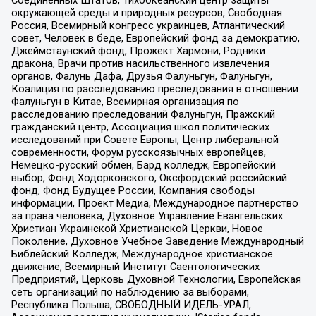
Соединенных Штатов, Тихоокеанский центр защиты
окружающей среды и природных ресурсов, Свободная
Россия, Всемирный конгресс украинцев, Атлантический
совет, Человек в беде, Европейский фонд за демократию,
Джеймстаунский фонд, Прожект Хармони, Родники
дракона, Врачи против насильственного извлечения
органов, Фалунь Дафа, Друзья Фалуньгун, Фалуньгун,
Коалиция по расследованию преследования в отношении
Фалуньгун в Китае, Всемирная организация по
расследованию преследований Фалуньгун, Пражский
гражданский центр, Ассоциация школ политических
исследований при Совете Европы, Центр либеральной
современности, Форум русскоязычных европейцев,
Немецко-русский обмен, Бард колледж, Европейский
выбор, Фонд Ходорковского, Оксфордский российский
фонд, Фонд Будущее России, Компания свободы
информации, Проект Медиа, Международное партнерство
за права человека, Духовное Управление Евангельских
Христиан Украинской Христианской Церкви, Новое
Поколение, Духовное Учебное Заведение Международный
Библейский Колледж, Международное христианское
движение, Всемирный Институт Саентологических
Предприятий, Церковь Духовной Технологии, Европейская
сеть организаций по наблюдению за выборами,
Республика Польша, СВОБОДНЫЙ ИДЕЛЬ-УРАЛ,