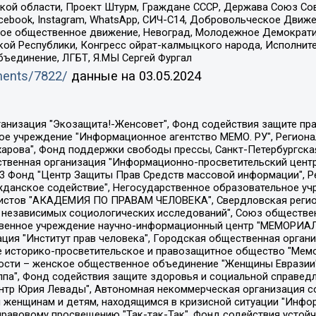
ой области, Проект Штурм, Граждане СССР, Держава Союз Сов
Facebook, Instagram, WhatsApp, СИЧ-С14, Добровольческое Движ
ское общественное движение, Невоград, Молодежное Демократ
ой Республики, Конгресс ойрат-калмыцкого народа, Исполнит
бъединение, ЛГБТ, Я.МЫ Сергей Фургал
uments/7822/
данные на
03.05.2024
Общество с ограниченной ответственностью "Радио Свободная Европа/Радио Свобода", Чешское информационное агентство "MEDIUM-ORIENT", Красноярская региональная общественная организация "Мы против СПИДа", Камалягин Денис Николаевич, Маркелов Сергей Евгеньевич, Пономарев Лев Александрович, Савицкая Людмила Алексеевна, Автономная некоммерческая организация "Центр по работе с проблемой насилия "НАСИЛИЮ.НЕТ", Межрегиональный профессиональный союз работников здравоохранения "Альянс врачей", Юридическое лицо, зарегистрированное в Латвийской Республике, SIA "Medusa Project" (регистрационный номер 40103797863, дата регистрации 10.06.2014), Некоммерческая организация "Фонд по борьбе с коррупцией", Автономная некоммерческая организация "Институт права и публичной политики", Баданин Роман Сергеевич, Гликин Максим Александрович, Железнова Мария Михайловна, Лукьянова Юлия Сергеевна, Маетная Елизавета Витальевна, Маняхин Петр Борисович, Чуракова Ольга Владимировна, Ярош Юлия Петровна, Юридическое лицо "The Insider SIA", зарегистрированное в Риге, Латвийская Республика (дата регистрации 26.06.2015), являющееся администратором доменного имени интернет-издания "The Insider SIA", https://theins.ru, Постернак Алексей Евгеньевич, Рубин Михаил Аркадьевич, Анин Роман Александрович, Юридическое лицо Istories fonds, зарегистрированное в Латвийской Республике (регистрационный номер 50008295751, дата регистрации 24.02.2020), Великовский Дмитрий Александрович, Долинина Ирина Николаевна, Мароховская Алеся Алексеевна, Шлейнов Роман Юрьевич, Шмагун Олеся Валентиновна, Общество с ограниченной ответственностью "Альтаир 2021", Общество с ограниченной ответственностью "Вега 2021", Общество с ограниченной ответственностью "Главный редактор 2021", Общество с ограниченной ответственностью "Ромашки монолит", Важенков Артем Валерьевич, Ивановская областная общественная организация "Центр гендерных исследований", Гурман Юрий Альбертович, Медиапроект "ОВД-Инфо", Егоров Владимир Владимирович, Жилинский Владимир Александрович, Общество с ограниченной ответственностью "ЗП", Иванова София Юрьевна, Карезина Инна Павловна, Кильтау Екатерина Викторовна, Петров Алексей Викторович, Пискунов Сергей Евгеньевич, Смирнов Сергей Сергеевич, Тихонов Михаил Сергеевич, Общество с ограниченной ответственностью "ЖУРНАЛИСТ-ИНОСТРАННЫЙ АГЕНТ", Арапова Галина Юрьевна, Вольтская Татьяна Анатольевна, Американская компания "Mason G.E.S. Anonymous Foundation" (США), являющаяся владельцем интернет-издания https://mnews.world/, Компания "Stichting Bellingcat", зарегистрированная в Нидерландах (дата регистрации 11.07.2018), Захаров Андрей Вячеславович, Клепиковская Екатерина Дмитриевна, Общество с ограниченной ответственностью "МЕМО", Перл Роман Александрович, Симонов Евгений Алексеевич, Соловьева Елена Анатольевна, Сотников Даниил Владимирович, Сурначева Елизавета Дмитриевна, Автономная некоммерческая организация по защите прав человека и информированию населения "Якутия – Наше Мнение", Общество с ограниченной ответственностью "Москоу диджитал медиа", с 26.01.2023 Общество с ограниченной ответственностью "Чайка Белые сады", Ветошкина Валерия Валерьевна, Заговора Максим Александрович, Межрегиональное общественное движение "Российская ЛГБТ - сеть", Оленичев Максим Владимирович, Павлов Иван Юрьевич, Скворцова Елена Сергеевна, Общество с ограниченной ответственностью "Как бы инагент", Кочетков Игорь Викторович, Общество с ограниченной ответственностью "Честные выборы", Еланчик Олег Александрович, Общество с ограниченной ответственностью "Нобелевский призыв", Гималова Регина Эмилевна, Григорьев Андрей Валерьевич, Григорьева Алина Александровна, Ассоциация по содействию защите прав призывников, альтернативнослужащих и военнослужащих "Правозащитная группа "Гражданин.Армия.Право", Хисамова Регина Фаритовна, Автономная некоммерческая организация по реализа