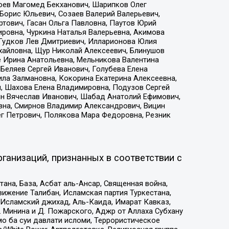
хоев Магомед Бекханович, Шарипков Олег
Борис Юльевич, Созаев Валерий Валерьевич,
тович, Гасан Ольга Павловна, Паутов Юрий
ровна, Чуркина Наталья Валерьевна, Акимова
 Гудков Лев Дмитриевич, Илларионова Юлия
ихайловна, Щур Николай Алексеевич, Блинушов
е Ирина Анатольевна, Мельникова Валентина
Беляев Сергей Иванович, Голубева Елена
ила Залмановна, Кокорина Екатерина Алексеевна,
, Шахова Елена Владимировна, Подузов Сергей
ин Вячеслав Иванович, Шабад Анатолий Ефимович,
вна, Смирнов Владимир Александрович, Вицин
ег Петрович, Полякова Мара Федоровна, Резник
ганизаций, признанных в соответствии с
на, База, Асбат аль-Ансар, Священная война,
ижение Талибан, Исламская партия Туркестана,
Исламский джихад, Аль-Каида, Имарат Кавказ,
 Минина и Д. Пожарского, Аджр от Аллаха Субхану
о ба суи давлати исломи, Террористическое