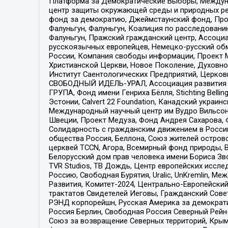
Платформа за Демократические Выборы, Междуна
центр защиты окружающей среды и природных ресу
фонд за демократию, Джеймстаунский фонд, Прож
Фалуньгун, Фалуньгун, Коалиция по расследован
Фалуньгун, Пражский гражданский центр, Ассоци
русскоязычных европейцев, Немецко-русский об
России, Компания свободы информации, Проект М
Христианской Церкви, Новое Поколение, Духовн
Институт Саентологических Предприятий, Церков
СВОБОДНЫЙ ИДЕЛЬ-УРАЛ, Ассоциация развития ж
ГРУПА, Фонд имени Генриха Бёлля, Stichting Bellin
Эстонии, Calvert 22 Foundation, Канадский укра
Международный научный центр им Вудро Вильсона
Швеции, Проект Медуза, Фонд Андрея Сахарова, Ф
Солидарность с гражданским движением в России 
общества Россия, Беллона, Союз жителей острово
церквей TCCN, Агора, Всемирный фонд природы, B
Белорусский дом прав человека имени Бориса Зво
TVR Studios, ТВ Дождь, Центр европейских иссл
Россию, Свободная Бурятия, Uralic, UnKremlin, 
Развития, Комитет-2024, Центрально-Европейски
трактатов Свидетелей Иеговы, Гражданский Совет
РЭНД корпорейшн, Русская Америка за демократи
Россия Берлин, Свободная Россия Северный Рейн-В
Союз за возвращение Северных территорий, Крымско