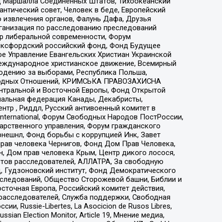
 Маршалла Соединенных Штатов, Тихоокеанский
нтический совет, Человек в беде, Европейский
 извлечения органов, Фалунь Дафа, Друзья
рганизация по расследованию преследований
тр либеральной современности, Форум
 Оксфордский российский фонд, Фонд Будущее
е Управление Евангельских Христиан Украинской
еждународное христианское движение, Всемирный
людению за выборами, Республика Польша,
народных Отношений, КРИМСЬКА ПРАВОЗАХИСНА
ы Центральной и Восточной Европы, Фонд Открытой
иональная федерация Канады, Декабристы,
тр , Риддл, Русский антивоенный комитет в
nternational, Форум Свободных Народов ПостРоссии,
дарственного управления, Форум гражданского
рнешнл, Фонд борьбы с коррупцией Инк, Завет
прав человека Чернигов, Фонд Дом Прав Человека,
н, Дом прав человека Крым, Центр дикого лосося,
стов расследователей, АЛЛАТРА, За свободную
д, Гудзоновский институт, Фонд Демократического
сследований, Общество Сторожевой башни, Библии и
сточная Европа, Российский комитет действия,
-расследователей, Служба поддержки, Свободная
 Russie-Libertes, La Asocicion de Rusos Libres,
an Election Monitor, Article 19, Мнение медиа,