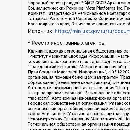
Народный совет граждан РСФСР СССР Архангельск
Социалистических Районов, Meta Platforms Inc, 
Комитет, Татарстанское Региональное Всетатар
Татарской Автономной Советской Социалистическ
Красноярского края, Этническое национальное о
Источник:
https://minjust.gov.ru/ru/doc
* Реестр иностранных агентов:
Калининградская региональная общественная организация "Экозащита!-Женсовет", Фонд содействия защите прав и свобод граждан "Общественный вердикт", Фонд "Институт Развития Свободы Информации", Частное учреждение "Информационное агентство МЕМО. РУ", Региональная общественная организация "Общественная комиссия по сохранению наследия академика Сахарова", Фонд поддержки свободы прессы, Санкт-Петербургская общественная правозащитная организация "Гражданский контроль", Межрегиональная общественная организация "Информационно-просветительский центр "Мемориал", Региональный Фонд "Центр Защиты Прав Средств Массовой Информации", с 05.12.2023 Фонд "Центр Защиты Прав Средств массовой информации", Региональная общественная благотворительная организация помощи беженцам и мигрантам "Гражданское содействие", Негосударственное образовательное учреждение дополнительного профессионального образования (повышение квалификации) специалистов "АКАДЕМИЯ ПО ПРАВАМ ЧЕЛОВЕКА", Свердловская региональная общественная организация "Сутяжник", Автономная некоммерческая организация "Центр независимых социологических исследований", Союз общественных объединений "Российский исследовательский центр по правам человека", Региональное общественное учреждение научно-информационный центр "МЕМОРИАЛ", Некоммерческая организация "Фонд защиты гласности", Автономная некоммерческая организация "Институт прав человека", Городская общественная организация "Екатеринбургское общество "МЕМОРИАЛ", Городская общественная организация "Рязанское историко-просветительское и правозащитное общество "Мемориал" (Рязанский Мемориал), Челябинский региональный орган общественной самодеятельности – женское общественное объединение "Женщины Евразии", Челябинский региональный орган общественной самодеятельности "Уральская правозащитная группа", Фонд содействия защите здоровья и социальной справедливости имени Андрея Рылькова, Автономная Некоммерческая Организация "Аналитический Центр Юрия Левады", Автономная некоммерческая организация социальной поддержки населения "Проект Апрель", Региональная общественная организация помощи женщинам и детям, находящимся в кризисной ситуации "Информационно-методический центр "Анна", Фонд содействия развитию массовых коммуникаций и правовому просвещению "Так-так-Так", Фонд содействия устойчивому развитию "Серебряная тайга", Свердловский региональный общественный фонд социальных проектов "Новое время", "Idel.Реалии", Кавказ.Реалии, Крым.Реалии, Телеканал Настоящее Время, Татаро-башкирская служба Радио Свобода (Azatliq Radiosi), Радио Свободная Европа/Радио Свобода (PCE/PC), "Сибирь.Реалии", "Фактограф", Благотворительный фонд помощи осужденным и их семьям, Автономная некоммерческая организация "Институт глобализации и социальных движений", Фонд "В защиту прав заключенных", Частное учреждение "Центр поддержки и содействия развитию средств массовой информации", Пензенский региональный общественный благотворительный фонд "Гражданский союз", "Север.Реалии", Некоммерческая организация Фонд "Правовая инициатива", 