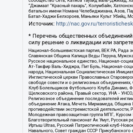
сообщество Сеть, Катиба Таухид валь-Джихад, Хай
“Джамаат “Красный пахарь”, Колумбайн, Хатлонск
батальон имени Номана Челебиджихана, Азов, Па
Батал-Хаджи Белхороев, Маньяки Культ Убийц, М
Источник:
http://nac.gov.ru/terroristichesk
* Перечень общественных объединений 
силу решение о ликвидации или запрете
Национал-большевистская партия, ВЕК РА, Рада 
Славянская Община Капища Веды Перуна, Мужская
Русское национальное единство, Национал-социа
Ат-Такфир Валь-Хиджра, Пит Буль, Национал-соц
народа, Национальная Социалистическая Инициат
Инглистической церкви Православных Староверов
свободе совести и о религиозных объединениях,
Клуб Болельщиков Футбольного Клуба Динамо, Фа
Щелковского района, Правый сектор, УНА - УНСО, У
Религиозное объединение последователей инглии
объединение Атака, Мечеть Мирмамеда, Община К
противодействии экстремистской деятельности, 
Молодежная правозащитная группа МПГ, Курсом П
Благотворительный пансионат Ак Умут, Русская ре
Иртыш Ultras, Русский Патриотический клуб-Нов
Навального, Совет граждан СССР Прикубанского 