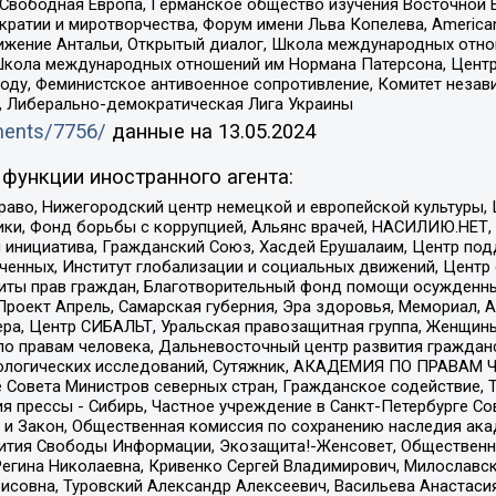
 Свободная Европа, Германское общество изучения Восточной 
и и миротворчества, Форум имени Льва Копелева, American Counci
ое движение Антальи, Открытый диалог, Школа международных отн
Школа международных отношений им Нормана Патерсона, Центр
ду, Феминистское антивоенное сопротивление, Комитет независ
а, Либерально-демократическая Лига Украины
uments/7756/
данные на
13.05.2024
функции иностранного агента:
раво, Нижегородский центр немецкой и европейской культуры,
тики, Фонд борьбы с коррупцией, Альянс врачей, НАСИЛИЮ.НЕТ,
я инициатива, Гражданский Союз, Хасдей Ерушалаим, Центр по
юченных, Институт глобализации и социальных движений, Цент
ты прав граждан, Благотворительный фонд помощи осужденным
а, Проект Апрель, Самарская губерния, Эра здоровья, Мемориал
ера, Центр СИБАЛЬТ, Уральская правозащитная группа, Женщины
по правам человека, Дальневосточный центр развития гражданс
ологических исследований, Сутяжник, АКАДЕМИЯ ПО ПРАВАМ Ч
е Совета Министров северных стран, Гражданское содействие,
я прессы - Сибирь, Частное учреждение в Санкт-Петербурге С
 и Закон, Общественная комиссия по сохранению наследия ак
звития Свободы Информации, Экозащита!-Женсовет, Общественн
Регина Николаевна, Кривенко Сергей Владимирович, Милославс
совна, Туровский Александр Алексеевич, Васильева Анастасия