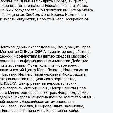
Европы, Фонд имени Фридриха Эберта, XZ gGmbH,
ls for International Education, Cultural Vistas,
ошений и государственной политики им Питера Мунка,
 Гражданских Свобод, Фонд Бориса Немцова за
имости Ингушетии, Прометей, Stop Occupation of
 Центр гендерных исследований, Фонд защиты прав
 Мы против СПИДа, СВЕЧА, Гуманитарное действие,
ддержки и содействия развитию средств массовой
р социально-информационных инициатив Действие,
 и их семьям, Фонд Тольятти, Новое время,
, Аналитический Центр Юрия Левады, Издательство
 Евразии, Институт прав человека, Фонд защиты
ких инициатив и социального партнерства,
ЕЛОВЕКА, Центр развития некоммерческих
 Трансперенси Интернешнл-Р, Центр Защиты Прав
овета Министров Северных Стран, Фонд поддержки
адемика Сахарова, Информационное агентство МЕМО.
ый вердикт, Евразийская антимонопольная
кий Павел Юрьевич, Шнырова Ольга Вадимовна,
 Евгеньевна, Ривина Анна Валерьевна, Бойко