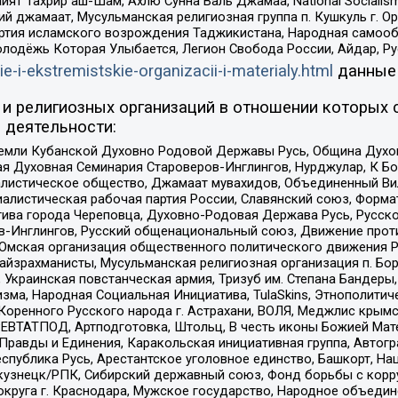
ят Тахрир аш-Шам, Ахлю Сунна Валь Джамаа, National Socialism
ий джамаат, Мусульманская религиозная группа п. Кушкуль г. 
ртия исламского возрождения Таджикистана, Народная самооб
олодёжь Которая Улыбается, Легион Свобода России, Айдар, Р
ie-i-ekstremistskie-organizacii-i-materialy.html
данные
и религиозных организаций в отношении которых 
 деятельности:
земли Кубанской Духовно Родовой Державы Русь, Община Духо
 Духовная Семинария Староверов-Инглингов, Нурджулар, К Бо
листическое общество, Джамаат мувахидов, Объединенный Вил
иалистическая рабочая партия России, Славянский союз, Форма
ива города Череповца, Духовно-Родовая Держава Русь, Русск
-Инглингов, Русский общенациональный союз, Движение против
 Омская организация общественного политического движения Р
йзрахманисты, Мусульманская религиозная организация п. Бо
краинская повстанческая армия, Тризуб им. Степана Бандеры, Бр
зма, Народная Социальная Инициатива, TulaSkins, Этнополитич
оренного Русского народа г. Астрахани, ВОЛЯ, Меджлис крымс
РЕВТАТПОД, Артподготовка, Штольц, В честь иконы Божией Мате
равды и Единения, Каракольская инициативная группа, Автогра
спублика Русь, Арестантское уголовное единство, Башкорт, Наци
окузнецк/РПК, Сибирский державный союз, Фонд борьбы с кор
округа г. Краснодара, Мужское государство, Народное объедин