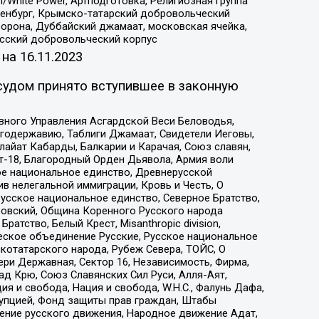
/White Power, Артподготовка, Религиозная группа
Оренбург, Крымско-татарский добровольческий
орона, Дуббайский джамаат, московская ячейка,
усский добровольческий корпус
 на
16.11.2023
судом принято вступившее в законную
вного Управления Асгардской Веси Беловодья,
годержавию, Таблиги Джамаат, Свидетели Иеговы,
айат Кабарды, Балкарии и Карачая, Союз славян,
т-18, Благородный Орден Дьявола, Армия воли
ое национальное единство, Древнерусской
 нелегальной иммиграции, Кровь и Честь, О
усское национальное единство, Северное Братство,
ровский, Община Коренного Русского народа
атство, Белый Крест, Misanthropic division,
еское объединение Русские, Русское национальное
котатарского народа, Рубеж Севера, ТОЙС, О
ри Державная, Сектор 16, Независимость, Фирма,
д Крю, Союз Славянских Сил Руси, Алля-Аят,
я и свобода, Нация и свобода, W.H.С., Фалунь Дафа,
рупцией, Фонд защиты прав граждан, Штабы
ение русского движения, Народное движение Адат,