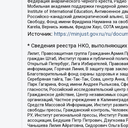
Федерация анархического черного креста, Радио
Мобильная академия поддержки гендерной демократи
Institute of International Education, Антивоенн
Российско-канадский демократический альянс, 
Свободу, Фонд имени Фридриха Науманна за свобо
Karelia, Вернись живым, Фридом Хаус, СОТА меди
Источник:
https://minjust.gov.ru/ru/doc
* Сведения реестра НКО, выполняющих 
Лилит, Правозащитная группа Гражданин.Армия.П
граждан Штаб, Институт права и публичной поли
Открытый Петербург, Лига Избирателей, Правова
информации, Горячая Линия, В защиту прав закл
Благотворительный фонд охраны здоровья и защи
Серебряная тайга, Так-Так-Так, Сова, центр Анн
Парк Гагарина, Фонд имени Андрея Рылькова, Сф
гласности, Российский исследовательский центр 
Гражданское действие, Центр независимых соци
организаций, Частное учреждение в Калининград
Средств Массовой Информации, Институт развити
свободы прессы, Гражданский контроль, Человек
РУ, Институт региональной прессы, Институт Ра
ассоциация, Бедушев Петр Петрович, Дзугкоева 
Чанышева Лилия Айратовна, Сидорович Ольга Бори