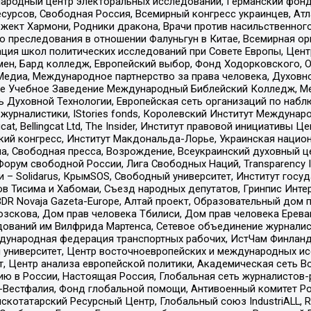
родный центр электоральных исследований, Германский фонд
рсов, Свободная Россия, Всемирный конгресс украинцев, Атла
ект Хармони, Родники дракона, Врачи против насильственного
ию преследования в отношении Фалуньгун в Китае, Всемирная о
ация школ политических исследований при Совете Европы, Цен
мен, Бард колледж, Европейский выбор, Фонд Ходорковского,
едиа, Международное партнерство за права человека, Духовно
ое Учебное Заведение Международный Библейский Колледж, М
ь Духовной Технологии, Европейская сеть организаций по наб
урналистики, IStories fonds, Королевский Институт Между
gcat, Bellingcat Ltd, The Insider, Институт правовой инициатив
инский конгресс, Институт Макдональда-Лорье, Украинская нац
, Свободная пресса, Возрождение, Всеукраинский духовный цен
орум свободной России, Лига Свободных Наций, Transparеncy I
– Solidarus, КрымSOS, Свободный университет, Институт госу
в Тисима и Хабомаи, Съезд народных депутатов, Гринпис Инте
DR Novaja Gazeta-Europe, Алтай проект, Образовательный дом 
зскова, Дом прав человека Тбилиси, Дом прав человека Ерева
едований им Вилфрида Мартенса, Сетевое объединение журнали
Международная федерация транспортных рабочих, ИстЧам Финлан
й университет, Центр восточноевропейских и международных и
, Центр анализа европейской политики, Академическая сеть Во
ю в России, Настоящая Россия, Глобальная сеть журналистов
естфалия, Фонд глобальной помощи, Антивоенный комитет России,
татарский Ресурсный Центр, Глобальный союз IndustriALL, Russi