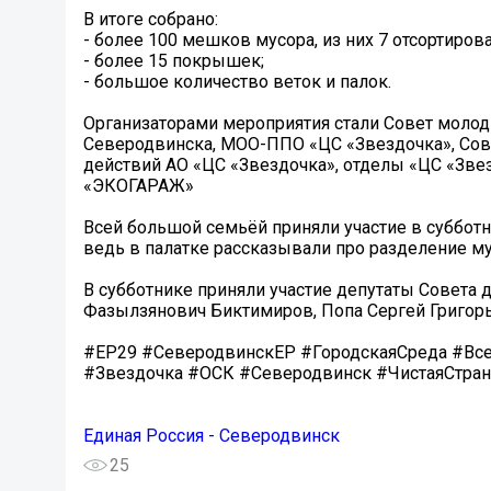
В итоге собрано:
- более 100 мешков мусора, из них 7 отсортирова
- более 15 покрышек;
- большое количество веток и палок.
Организаторами мероприятия стали Совет молод
Северодвинска, МОО-ППО «ЦС «Звездочка», Сове
действий АО «ЦС «Звездочка», отделы «ЦС «Звез
«ЭКОГАРАЖ»
Всей большой семьёй приняли участие в субботн
ведь в палатке рассказывали про разделение мус
В субботнике приняли участие депутаты Совета
Фазылзянович Биктимиров, Попа Сергей Григорь
#ЕР29 #СеверодвинскЕР #ГородскаяСреда #Вс
#Звездочка #ОСК #Северодвинск #ЧистаяСтран
Единая Россия - Северодвинск
25