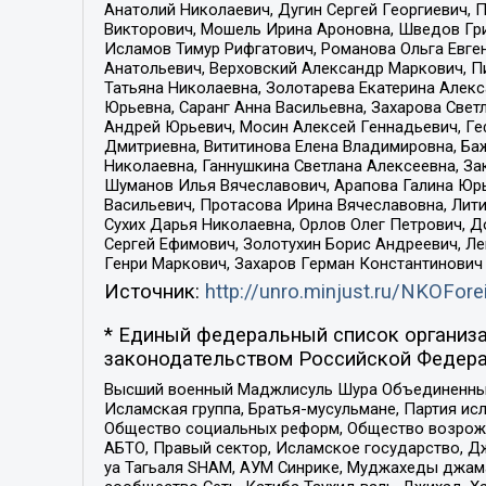
Анатолий Николаевич, Дугин Сергей Георгиевич, 
Викторович, Мошель Ирина Ароновна, Шведов Гри
Исламов Тимур Рифгатович, Романова Ольга Евге
Анатольевич, Верховский Александр Маркович, П
Татьяна Николаевна, Золотарева Екатерина Алек
Юрьевна, Саранг Анна Васильевна, Захарова Свет
Андрей Юрьевич, Мосин Алексей Геннадьевич, Ге
Дмитриевна, Вититинова Елена Владимировна, Ба
Николаевна, Ганнушкина Светлана Алексеевна, За
Шуманов Илья Вячеславович, Арапова Галина Юрь
Васильевич, Протасова Ирина Вячеславовна, Лит
Сухих Дарья Николаевна, Орлов Олег Петрович, 
Сергей Ефимович, Золотухин Борис Андреевич, Л
Генри Маркович, Захаров Герман Константинович
Источник:
http://unro.minjust.ru/NKOFore
* Единый федеральный список организа
законодательством Российской Федера
Высший военный Маджлисуль Шура Объединенных с
Исламская группа, Братья-мусульмане, Партия ис
Общество социальных реформ, Общество возрожд
АБТО, Правый сектор, Исламское государство, Д
уа Тагьаля SHAM, АУМ Синрике, Муджахеды джама