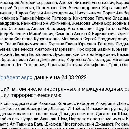
Пивоваров Андрей Сергеевич, Аверин Виталий Евгеньевич, Бара
горий Сергеевич, Пономарев Лев Александрович, Каргалицкий 
ньевна, Щаров Сергей Алексадрович, Цирульников Борис Альбер
ислакова-Паркер Марина Петровна, Кочеткова Татьяна Владими
сандровна, Рачинский Ян Збигневич, Жемкова Елена Борисовна,
лана Сергеевна, Аверин Владимир Анатольевич, Щур Татьяна М
фтер Валентин Михайлович, Симонов Алексей Кириллович, Флиг
женова Светлана Куприяновна, Максимов Сергей Владимирович, 
кс Елена Владимировна, Буртина Елена Юрьевна, Гендель Людм
евна, Свечников Анатолий Мариевич, Прохоров Вадим Юрьевич
инский Леонид Борисович, Лукашевский Сергей Маркович, Бахм
Добровольская Анна Дмитриевна, Королева Александра Евгенье
евинсон Лев Семенович, Локшина Татьяна Иосифовна, Орлов Ол
ignAgent.aspx
данные на
24.03.2022
ций, в том числе иностранных и международных ор
ции террористическими:
ил моджахедов Кавказа, Конгресс народов Ичкерии и Дагеста
ламского освобождения, Лашкар-И-Тайба, Исламская группа, Дв
ения исламского наследия, Дом двух святых, Джунд аш-Шам, 
жабха аль-Нусра ли-Ахль аш-Шам, Народное ополчение имени К.
ата Ат-Тавхида Валь-Джихад, Чистопольский Джамаат, Рохнам