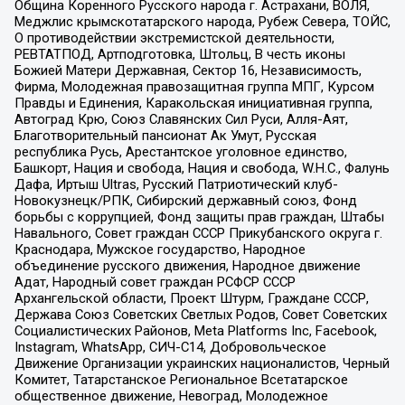
Община Коренного Русского народа г. Астрахани, ВОЛЯ,
Меджлис крымскотатарского народа, Рубеж Севера, ТОЙС,
О противодействии экстремистской деятельности,
РЕВТАТПОД, Артподготовка, Штольц, В честь иконы
Божией Матери Державная, Сектор 16, Независимость,
Фирма, Молодежная правозащитная группа МПГ, Курсом
Правды и Единения, Каракольская инициативная группа,
Автоград Крю, Союз Славянских Сил Руси, Алля-Аят,
Благотворительный пансионат Ак Умут, Русская
республика Русь, Арестантское уголовное единство,
Башкорт, Нация и свобода, Нация и свобода, W.H.С., Фалунь
Дафа, Иртыш Ultras, Русский Патриотический клуб-
Новокузнецк/РПК, Сибирский державный союз, Фонд
борьбы с коррупцией, Фонд защиты прав граждан, Штабы
Навального, Совет граждан СССР Прикубанского округа г.
Краснодара, Мужское государство, Народное
объединение русского движения, Народное движение
Адат, Народный совет граждан РСФСР СССР
Архангельской области, Проект Штурм, Граждане СССР,
Держава Союз Советских Светлых Родов, Совет Советских
Социалистических Районов, Meta Platforms Inc, Facebook,
Instagram, WhatsApp, СИЧ-С14, Добровольческое
Движение Организации украинских националистов, Черный
Комитет, Татарстанское Региональное Всетатарское
общественное движение, Невоград, Молодежное