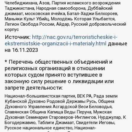
Челебиджихана, Азов, Партия исламского возрождения
Таджикистана, Народная самооборона, Дуббайский
джамаат, московская ячейка, Батал-Хаджи Белхороев,
Маньяки Культ Убийц, Молодёжь Которая Улыбается,
Легион Свобода России, Айдар, Русский добровольческий
корпус
Источник:
http://nac.gov.ru/terroristicheskie-i-
ekstremistskie-organizacii-i-materialy.html
данные
на
16.11.2023
* Перечень общественных объединений и
религиозных организаций в отношении
которых судом принято вступившее в
законную силу решение о ликвидации или
запрете деятельности:
Национал-большевистская партия, ВЕК РА, Рада земли
Кубанской Духовно Родовой Державы Русь, Община
Духовного Управления Асгардской Веси Беловодья,
Славянская Община Капища Веды Перуна, Мужская
Духовная Семинария Староверов-Инглингов, Нурджулар, К
Богодержавию, Таблиги Джамаат, Свидетели Иеговы,
Русское национальное единство, Национал-