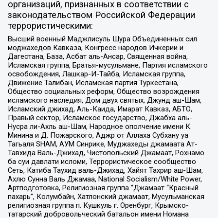
организаций, признанных в соответствии с
законодательством Российской Федерации
террористическими:
Высший военный Маджлисуль Шура Объединенных сил
моджахедов Кавказа, Конгресс народов Ичкерии и
Дагестана, База, Асбат аль-Ансар, Священная война,
Исламская группа, Братья-мусульмане, Партия исламского
освобождения, Лашкар-И-Тайба, Исламская группа,
Движение Талибан, Исламская партия Туркестана,
Общество социальных реформ, Общество возрождения
исламского наследия, Дом двух святых, Джунд аш-Шам,
Исламский джихад, Аль-Каида, Имарат Кавказ, АБТО,
Правый сектор, Исламское государство, Джабха аль-
Нусра ли-Ахль аш-Шам, Народное ополчение имени К.
Минина и Д. Пожарского, Аджр от Аллаха Субхану уа
Тагьаля SHAM, АУМ Синрике, Муджахеды джамаата Ат-
Тавхида Валь-Джихад, Чистопольский Джамаат, Рохнамо
ба суи давлати исломи, Террористическое сообщество
Сеть, Катиба Таухид валь-Джихад, Хайят Тахрир аш-Шам,
Ахлю Сунна Валь Джамаа, National Socialism/White Power,
Артподготовка, Религиозная группа “Джамаат “Красный
пахарь”, Колумбайн, Хатлонский джамаат, Мусульманская
религиозная группа п. Кушкуль г. Оренбург, Крымско-
татарский добровольческий батальон имени Номана