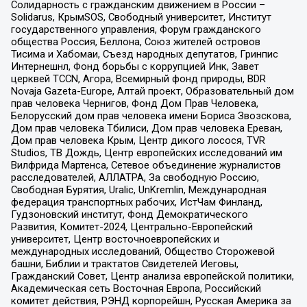
Солидарность с гражданским движением в России –
Solidarus, КрымSOS, Свободный университет, Институт
государственного управления, Форум гражданского
общества Россия, Беллона, Союз жителей островов
Тисима и Хабомаи, Съезд народных депутатов, Гринпис
Интернешнл, Фонд борьбы с коррупцией Инк, Завет
церквей TCCN, Агора, Всемирный фонд природы, BDR
Novaja Gazeta-Europe, Алтай проект, Образовательный дом
прав человека Чернигов, Фонд Дом Прав Человека,
Белорусский дом прав человека имени Бориса Звозскова,
Дом прав человека Тбилиси, Дом прав человека Ереван,
Дом прав человека Крым, Центр дикого лосося, TVR
Studios, ТВ Дождь, Центр европейских исследований им
Вилфрида Мартенса, Сетевое объединение журналистов
расследователей, АЛЛАТРА, За свободную Россию,
Свободная Бурятия, Uralic, UnKremlin, Международная
федерация транспортных рабочих, ИстЧам Финланд,
Гудзоновский институт, Фонд Демократического
Развития, Комитет-2024, Центрально-Европейский
университет, Центр восточноевропейских и
международных исследований, Общество Сторожевой
башни, Библии и трактатов Свидетелей Иеговы,
Гражданский Совет, Центр анализа европейской политики,
Академическая сеть Восточная Европа, Российский
комитет действия, РЭНД корпорейшн, Русская Америка за