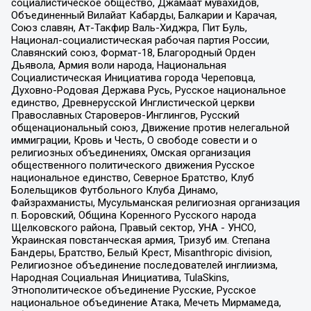
социалистическое общество, Джамаат мувахидов,
Объединенный Вилайат Кабарды, Балкарии и Карачая,
Союз славян, Ат-Такфир Валь-Хиджра, Пит Буль,
Национал-социалистическая рабочая партия России,
Славянский союз, Формат-18, Благородный Орден
Дьявола, Армия воли народа, Национальная
Социалистическая Инициатива города Череповца,
Духовно-Родовая Держава Русь, Русское национальное
единство, Древнерусской Инглистической церкви
Православных Староверов-Инглингов, Русский
общенациональный союз, Движение против нелегальной
иммиграции, Кровь и Честь, О свободе совести и о
религиозных объединениях, Омская организация
общественного политического движения Русское
национальное единство, Северное Братство, Клуб
Болельщиков Футбольного Клуба Динамо,
Файзрахманисты, Мусульманская религиозная организация
п. Боровский, Община Коренного Русского народа
Щелковского района, Правый сектор, УНА - УНСО,
Украинская повстанческая армия, Тризуб им. Степана
Бандеры, Братство, Белый Крест, Misanthropic division,
Религиозное объединение последователей инглиизма,
Народная Социальная Инициатива, TulaSkins,
Этнополитическое объединение Русские, Русское
национальное объединение Атака, Мечеть Мирмамеда,