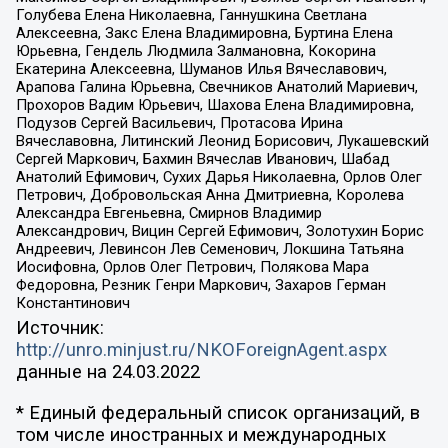
Голубева Елена Николаевна, Ганнушкина Светлана
Алексеевна, Закс Елена Владимировна, Буртина Елена
Юрьевна, Гендель Людмила Залмановна, Кокорина
Екатерина Алексеевна, Шуманов Илья Вячеславович,
Арапова Галина Юрьевна, Свечников Анатолий Мариевич,
Прохоров Вадим Юрьевич, Шахова Елена Владимировна,
Подузов Сергей Васильевич, Протасова Ирина
Вячеславовна, Литинский Леонид Борисович, Лукашевский
Сергей Маркович, Бахмин Вячеслав Иванович, Шабад
Анатолий Ефимович, Сухих Дарья Николаевна, Орлов Олег
Петрович, Добровольская Анна Дмитриевна, Королева
Александра Евгеньевна, Смирнов Владимир
Александрович, Вицин Сергей Ефимович, Золотухин Борис
Андреевич, Левинсон Лев Семенович, Локшина Татьяна
Иосифовна, Орлов Олег Петрович, Полякова Мара
Федоровна, Резник Генри Маркович, Захаров Герман
Константинович
Источник:
http://unro.minjust.ru/NKOForeignAgent.aspx
данные на
24.03.2022
* Единый федеральный список организаций, в
том числе иностранных и международных