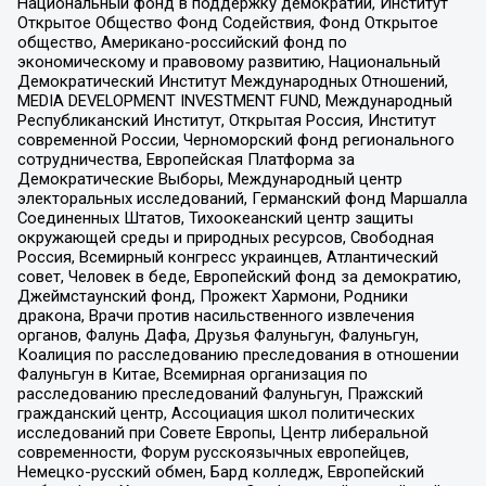
Национальный фонд в поддержку демократии, Институт
Открытое Общество Фонд Содействия, Фонд Открытое
общество, Американо-российский фонд по
экономическому и правовому развитию, Национальный
Демократический Институт Международных Отношений,
MEDIA DEVELOPMENT INVESTMENT FUND, Международный
Республиканский Институт, Открытая Россия, Институт
современной России, Черноморский фонд регионального
сотрудничества, Европейская Платформа за
Демократические Выборы, Международный центр
электоральных исследований, Германский фонд Маршалла
Соединенных Штатов, Тихоокеанский центр защиты
окружающей среды и природных ресурсов, Свободная
Россия, Всемирный конгресс украинцев, Атлантический
совет, Человек в беде, Европейский фонд за демократию,
Джеймстаунский фонд, Прожект Хармони, Родники
дракона, Врачи против насильственного извлечения
органов, Фалунь Дафа, Друзья Фалуньгун, Фалуньгун,
Коалиция по расследованию преследования в отношении
Фалуньгун в Китае, Всемирная организация по
расследованию преследований Фалуньгун, Пражский
гражданский центр, Ассоциация школ политических
исследований при Совете Европы, Центр либеральной
современности, Форум русскоязычных европейцев,
Немецко-русский обмен, Бард колледж, Европейский