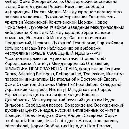
выбор, Фонд Ходорковского, Оксфордский российский
фонд, Фонд Будущее России, Компания свободы
информации, Проект Медиа, Международное партнерство
за права человека, Духовное Управление Евангельских
Христиан Украинской Христианской Церкви, Новое
Поколение, Духовное Учебное Заведение Международный
Библейский Колледж, Международное христианское
движение, Всемирный Институт Саентологических
Предприятий, Церковь Духовной Технологии, Европейская
сеть организаций по наблюдению за выборами,
Республика Польша, СВОБОДНЫЙ ИДЕЛЬ-УРАЛ,
Ассоциация развития журналистики, IStories fonds,
Королевский Институт Международных Отношений,
КРИМСЬКА ПРАВОЗАХИСНА ГРУПА, Фонд имени Генриха
Бёлля, Stichting Bellingcat, Bellingcat Ltd, The Insider, Институт
правовой инициативы Центральной и Восточной Европы,
Фонд Открытой Эстонии, Calvert 22 Foundation, Канадский
украинский конгресс, Институт Макдональда-Лорье,
Украинская национальная федерация Канады,
Декабристы, Международный научный центр им Вудро
Вильсона, Свободная пресса, Возрождение, Всеукраинский
духовный центр , Риддл, Русский антивоенный комитет в
Швеции, Проект Медуза, Фонд Андрея Сахарова, Форум
свободной России, Лига Свободных Наций, Transparеncy
International, Форум Свободных Народов ПостРоссии,