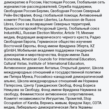
демократию в России, Настоящая Россия, Глобальная сеть
журналистов-расследователей, Служба поддержки,
Свободная Россия Берлин, Свободная Россия Северный
Рейн-Вестфалия, Фонд глобальной помощи, Антивоенный
комитет России, Russie-Libertes, La Asocicion de Rusos
Libres, Союз за возвращение Северных территорий,
Крымскотатарский Ресурсный Центр, Глобальный союз
IndustriALL, Russian Election Monitor, Article 19, Мнение
медиа, Федерация анархического черного креста, Радио
Свободная Европа, Германское общество изучения
Восточной Европы, Фонд имени Фридриха Эберта, XZ
gGmbH, Мобильная академия поддержки гендерной
демократии и миротворчества, Форум имени Льва
Копелева, American Councils for International Education,
Cultural Vistas, Institute of International Education,
Антивоенное движение Антальи, Открытый диалог, Школа
международных отношений и государственной политики
им Питера Мунка, Российско-канадский демократический
альянс, Школа международных отношений им Нормана
Патерсона, Центр Гражданских Свобод, Фонд Бориса
Немцова за Свободу, Фонд имени Фридриха Науманна за
свободу, Феминистское антивоенное сопротивление,
Комитет независимости Ингушетии, Прометей, Stop
Occupation of Karelia, Вернись живым, Фридом Хаус, СОТА
медиа, Либерально-демократическая Лига Украины