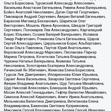
Ольга Борисовна, Туровский Александр Алексеевич,
Васильева Анастасия Евгеньевна, Ривина Анна Валерьевна,
Бойко Анатолий Николаевич, Дугин Сергей Георгиевич,
Пивоваров Андрей Сергеевич, Аверин Виталий Евгеньевич,
Барахоев Магомед Бекханович, Шарипков Олег
Викторович, Мошель Ирина Ароновна, Шведов Григорий
Сергеевич, Пономарев Лев Александрович, Каргалицкий
Борис Юльевич, Созаев Валерий Валерьевич, Исламов
Тимур Рифгатович, Романова Ольга Евгеньевна, Щаров
Сергей Алексадрович, Цирульников Борис Альбертович,
Гасан Ольга Павловна, Паутов Юрий Анатольевич,
Верховский Александр Маркович, Пислакова-Паркер
Марина Петровна, Кочеткова Татьяна Владимировна,
Чуркина Наталья Валерьевна, Акимова Татьяна
Николаевна, Золотарева Екатерина Александровна,
Рачинский Ян Збигневич, Жемкова Елена Борисовна,
Гудков Лев Дмитриевич, Илларионова Юлия Юрьевна,
Саранг Анна Васильевна, Захарова Светлана Сергеевна,
Аверин Владимир Анатольевич, Щур Татьяна Михайловна,
Щур Николай Алексеевич, Блинушов Андрей Юрьевич,
Мосин Алексей Геннадьевич, Гефтер Валентин Михайлович,
Симонов Алексей Кириллович, Флиге Ирина Анатольевна,
Мельникова Валентина Дмитриевна, Вититинова Елена
Владимировна, Баженова Светлана Куприяновна,
Максимов Сергей Владимирович, Беляев Сергей Иванович,