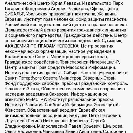
Аналитический Центр Юрия Левады, Издательство Парк
Гагарина, Фонд имени Андрея Рылькова, Сфера, Центр
СИБАЛЬТ, Уральская правозащитная группа, Женщины
Евразии, Институт прав человека, Фонд защиты гласности,
Российский исследовательский центр по правам человека,
Дальневосточный центр развития гражданских инициатив
и социального партнерства, Гражданское действие, Центр
независимых социологических исследований, Сутяжник,
АКАДЕМИЯ ПО ПРАВАМ ЧЕЛОВЕКА, Центр развития
некоммерческих организаций, Частное учреждение в
Калининграде Совета Министров северных стран,
Гражданское содействие, Трансперенси Интернешнл-Р,
Центр Защиты Прав Средств Массовой Информации,
Институт развития прессы - Сибирь, Частное учреждение в
Санкт-Петербурге Совета Министров Северных Стран,
Фонд поддержки свободы прессы, Гражданский контроль,
Человек и Закон, Общественная комиссия по сохранению
наследия академика Сахарова, Информационное
агентство МЕМО. РУ, Институт региональной прессы,
Институт Развития Свободы Информации, Экозащита!-
Женсовет, Общественный вердикт, Евразийская
антимонопольная ассоциация, Бедушев Петр Петрович,
Дзугкоева Регина Николаевна, Кривенко Сергей
Владимирович, Милославский Павел Юрьевич, Шнырова
Ольга Вадимовна, Чанышева Лилия Айратовна, Сидорович