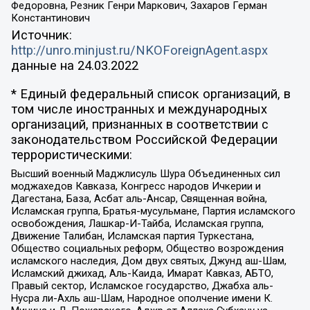
Федоровна, Резник Генри Маркович, Захаров Герман
Константинович
Источник:
http://unro.minjust.ru/NKOForeignAgent.aspx
данные на
24.03.2022
* Единый федеральный список организаций, в
том числе иностранных и международных
организаций, признанных в соответствии с
законодательством Российской Федерации
террористическими:
Высший военный Маджлисуль Шура Объединенных сил
моджахедов Кавказа, Конгресс народов Ичкерии и
Дагестана, База, Асбат аль-Ансар, Священная война,
Исламская группа, Братья-мусульмане, Партия исламского
освобождения, Лашкар-И-Тайба, Исламская группа,
Движение Талибан, Исламская партия Туркестана,
Общество социальных реформ, Общество возрождения
исламского наследия, Дом двух святых, Джунд аш-Шам,
Исламский джихад, Аль-Каида, Имарат Кавказ, АБТО,
Правый сектор, Исламское государство, Джабха аль-
Нусра ли-Ахль аш-Шам, Народное ополчение имени К.