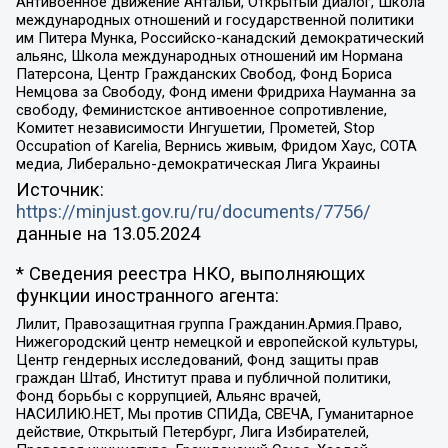
Антивоенное движение Антальи, Открытый диалог, Школа
международных отношений и государственной политики
им Питера Мунка, Российско-канадский демократический
альянс, Школа международных отношений им Нормана
Патерсона, Центр Гражданских Свобод, Фонд Бориса
Немцова за Свободу, Фонд имени Фридриха Науманна за
свободу, Феминистское антивоенное сопротивление,
Комитет независимости Ингушетии, Прометей, Stop
Occupation of Karelia, Вернись живым, Фридом Хаус, СОТА
медиа, Либерально-демократическая Лига Украины
Источник:
https://minjust.gov.ru/ru/documents/7756/
данные на
13.05.2024
* Сведения реестра НКО, выполняющих
функции иностранного агента:
Лилит, Правозащитная группа Гражданин.Армия.Право,
Нижегородский центр немецкой и европейской культуры,
Центр гендерных исследований, Фонд защиты прав
граждан Штаб, Институт права и публичной политики,
Фонд борьбы с коррупцией, Альянс врачей,
НАСИЛИЮ.НЕТ, Мы против СПИДа, СВЕЧА, Гуманитарное
действие, Открытый Петербург, Лига Избирателей,