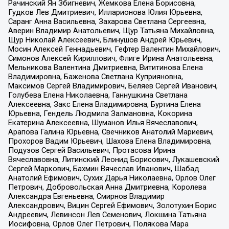
Рачинский Ян Збигневич, Жемкова Елена Борисовна,
Гудков Лев Дмитриевич, Илларионова Юлия Юрьевна,
Саранг Анна Васильевна, Захарова Светлана Сергеевна,
Аверин Владимир Анатольевич, Щур Татьяна Михайловна,
Щур Николай Алексеевич, Блинушов Андрей Юрьевич,
Мосин Алексей Геннадьевич, Гефтер Валентин Михайлович,
Симонов Алексей Кириллович, Флиге Ирина Анатольевна,
Мельникова Валентина Дмитриевна, Вититинова Елена
Владимировна, Баженова Светлана Куприяновна,
Максимов Сергей Владимирович, Беляев Сергей Иванович,
Голубева Елена Николаевна, Ганнушкина Светлана
Алексеевна, Закс Елена Владимировна, Буртина Елена
Юрьевна, Гендель Людмила Залмановна, Кокорина
Екатерина Алексеевна, Шуманов Илья Вячеславович,
Арапова Галина Юрьевна, Свечников Анатолий Мариевич,
Прохоров Вадим Юрьевич, Шахова Елена Владимировна,
Подузов Сергей Васильевич, Протасова Ирина
Вячеславовна, Литинский Леонид Борисович, Лукашевский
Сергей Маркович, Бахмин Вячеслав Иванович, Шабад
Анатолий Ефимович, Сухих Дарья Николаевна, Орлов Олег
Петрович, Добровольская Анна Дмитриевна, Королева
Александра Евгеньевна, Смирнов Владимир
Александрович, Вицин Сергей Ефимович, Золотухин Борис
Андреевич, Левинсон Лев Семенович, Локшина Татьяна
Иосифовна, Орлов Олег Петрович, Полякова Мара