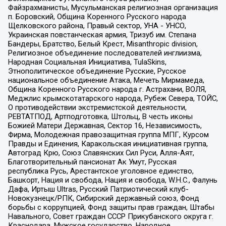
Файзрахманисты, Мусульманская религиозная организация
п. Боровский, Община Коренного Русского народа
Щелковского района, Правый сектор, УНА - УНСО,
Украинская повстанческая армия, Тризуб им. Степана
Бандеры, Братство, Белый Крест, Misanthropic division,
Религиозное объединение последователей инглиизма,
Народная Социальная Инициатива, TulaSkins,
Этнополитическое объединение Русские, Русское
национальное объединение Атака, Мечеть Мирмамеда,
Община Коренного Русского народа г. Астрахани, ВОЛЯ,
Меджлис крымскотатарского народа, Рубеж Севера, ТОЙС,
О противодействии экстремистской деятельности,
РЕВТАТПОД, Артподготовка, Штольц, В честь иконы
Божией Матери Державная, Сектор 16, Независимость,
Фирма, Молодежная правозащитная группа МПГ, Курсом
Правды и Единения, Каракольская инициативная группа,
Автоград Крю, Союз Славянских Сил Руси, Алля-Аят,
Благотворительный пансионат Ак Умут, Русская
республика Русь, Арестантское уголовное единство,
Башкорт, Нация и свобода, Нация и свобода, W.H.С., Фалунь
Дафа, Иртыш Ultras, Русский Патриотический клуб-
Новокузнецк/РПК, Сибирский державный союз, Фонд
борьбы с коррупцией, Фонд защиты прав граждан, Штабы
Навального, Совет граждан СССР Прикубанского округа г.
Краснодара, Мужское государство, Народное