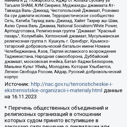
Минина и Д. Пожарского, Аджр от Аллаха Субхану уа
Тагьаля SHAM, АУМ Синрике, Муджахеды джамаата Ат-
Тавхида Валь-Джихад, Чистопольский Джамаат, Рохнамо
ба суи давлати исломи, Террористическое сообщество
Сеть, Катиба Таухид валь-Джихад, Хайят Тахрир аш-Шам,
Ахлю Сунна Валь Джамаа, National Socialism/White Power,
Артподготовка, Религиозная группа “Джамаат “Красный
пахарь”, Колумбайн, Хатлонский джамаат, Мусульманская
религиозная группа п. Кушкуль г. Оренбург, Крымско-
татарский добровольческий батальон имени Номана
Челебиджихана, Азов, Партия исламского возрождения
Таджикистана, Народная самооборона, Дуббайский
джамаат, московская ячейка, Батал-Хаджи Белхороев,
Маньяки Культ Убийц, Молодёжь Которая Улыбается,
Легион Свобода России, Айдар, Русский добровольческий
корпус
Источник:
http://nac.gov.ru/terroristicheskie-i-
ekstremistskie-organizacii-i-materialy.html
данные
на
16.11.2023
* Перечень общественных объединений и
религиозных организаций в отношении
которых судом принято вступившее в
законную силу решение о ликвидации или