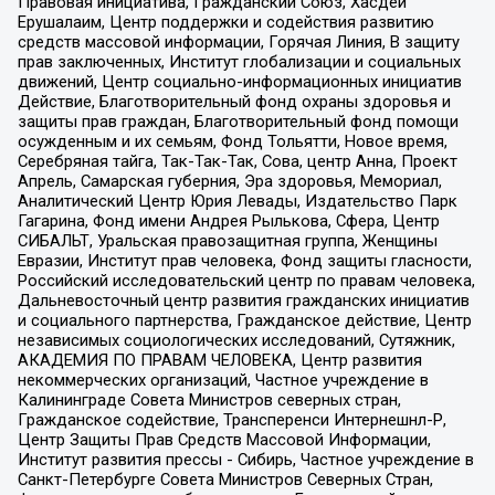
Правовая инициатива, Гражданский Союз, Хасдей
Ерушалаим, Центр поддержки и содействия развитию
средств массовой информации, Горячая Линия, В защиту
прав заключенных, Институт глобализации и социальных
движений, Центр социально-информационных инициатив
Действие, Благотворительный фонд охраны здоровья и
защиты прав граждан, Благотворительный фонд помощи
осужденным и их семьям, Фонд Тольятти, Новое время,
Серебряная тайга, Так-Так-Так, Сова, центр Анна, Проект
Апрель, Самарская губерния, Эра здоровья, Мемориал,
Аналитический Центр Юрия Левады, Издательство Парк
Гагарина, Фонд имени Андрея Рылькова, Сфера, Центр
СИБАЛЬТ, Уральская правозащитная группа, Женщины
Евразии, Институт прав человека, Фонд защиты гласности,
Российский исследовательский центр по правам человека,
Дальневосточный центр развития гражданских инициатив
и социального партнерства, Гражданское действие, Центр
независимых социологических исследований, Сутяжник,
АКАДЕМИЯ ПО ПРАВАМ ЧЕЛОВЕКА, Центр развития
некоммерческих организаций, Частное учреждение в
Калининграде Совета Министров северных стран,
Гражданское содействие, Трансперенси Интернешнл-Р,
Центр Защиты Прав Средств Массовой Информации,
Институт развития прессы - Сибирь, Частное учреждение в
Санкт-Петербурге Совета Министров Северных Стран,