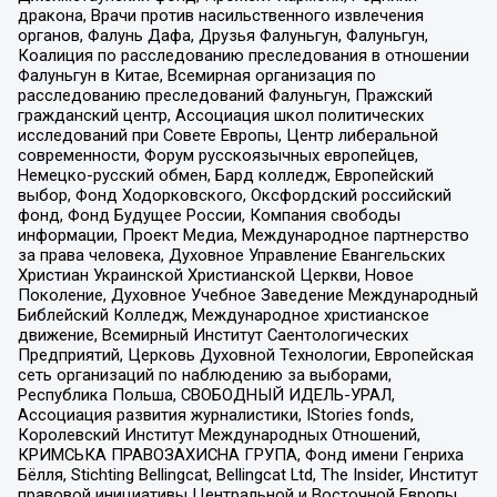
дракона, Врачи против насильственного извлечения
органов, Фалунь Дафа, Друзья Фалуньгун, Фалуньгун,
Коалиция по расследованию преследования в отношении
Фалуньгун в Китае, Всемирная организация по
расследованию преследований Фалуньгун, Пражский
гражданский центр, Ассоциация школ политических
исследований при Совете Европы, Центр либеральной
современности, Форум русскоязычных европейцев,
Немецко-русский обмен, Бард колледж, Европейский
выбор, Фонд Ходорковского, Оксфордский российский
фонд, Фонд Будущее России, Компания свободы
информации, Проект Медиа, Международное партнерство
за права человека, Духовное Управление Евангельских
Христиан Украинской Христианской Церкви, Новое
Поколение, Духовное Учебное Заведение Международный
Библейский Колледж, Международное христианское
движение, Всемирный Институт Саентологических
Предприятий, Церковь Духовной Технологии, Европейская
сеть организаций по наблюдению за выборами,
Республика Польша, СВОБОДНЫЙ ИДЕЛЬ-УРАЛ,
Ассоциация развития журналистики, IStories fonds,
Королевский Институт Международных Отношений,
КРИМСЬКА ПРАВОЗАХИСНА ГРУПА, Фонд имени Генриха
Бёлля, Stichting Bellingcat, Bellingcat Ltd, The Insider, Институт
правовой инициативы Центральной и Восточной Европы,