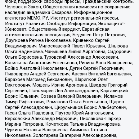
Фонд поддержки свободы прессы, Гражданский контроль,
Человек и Закон, Общественная комиссия по сохранению
наследия академика Сахарова, Информационное
агентство МЕМО. РУ, Институт региональной прессы,
Институт Развития Свободы Информации, Экозащита!-
Женсовет, Общественный вердикт, Евразийская
антимонопольная ассоциация, Бедушев Петр Петрович,
Дзугкоева Регина Николаевна, Кривенко Сергей
Владимирович, Милославский Павел Юрьевич, Шнырова
Ольга Вадимовна, Чанышева Лилия Айратовна, Сидорович
Ольга Борисовна, Туровский Александр Алексеевич,
Васильева Анастасия Евгеньевна, Ривина Анна Валерьевна,
Бойко Анатолий Николаевич, Дугин Сергей Георгиевич,
Пивоваров Андрей Сергеевич, Аверин Виталий Евгеньевич,
Барахоев Магомед Бекханович, Шарипков Олег
Викторович, Мошель Ирина Ароновна, Шведов Григорий
Сергеевич, Пономарев Лев Александрович, Каргалицкий
Борис Юльевич, Созаев Валерий Валерьевич, Исламов
Тимур Рифгатович, Романова Ольга Евгеньевна, Щаров
Сергей Алексадрович, Цирульников Борис Альбертович,
Гасан Ольга Павловна, Паутов Юрий Анатольевич,
Верховский Александр Маркович, Пислакова-Паркер
Марина Петровна, Кочеткова Татьяна Владимировна,
Чуркина Наталья Валерьевна, Акимова Татьяна
Николаевна, Золотарева Екатерина Александровна,