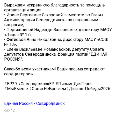
Выражаем искреннюю благодарность за помощь в
организации акции:
• Ирине Сергеевне Сахаровой, заместителю Главы
Администрации Северодвинска по социальным
вопросам;
• Первышиной Надежде Валерьевне, директору МАОУ
«Лицея № 17»,
• Фатиевой Анне Николаевне, директору МАОУ «СОШ
№ 13»,
• Елене Васильевне Романовской, депутату Совета
депутатов Северодвинска, фракция партии "ЕДИНАЯ
РОССИЯ".
Спасибо всем участникам! Ваши письма согревают
сердца героев. ️
#ЕР29 #СеверодвинскЕР #ПисьмоДляГероя
#МыВместе #СвоихНеБросаем#ДиктантПобеды2026
Единая Россия - Северодвинск
42