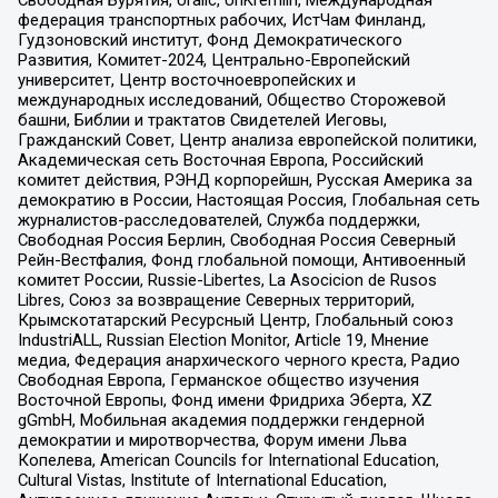
Свободная Бурятия, Uralic, UnKremlin, Международная
федерация транспортных рабочих, ИстЧам Финланд,
Гудзоновский институт, Фонд Демократического
Развития, Комитет-2024, Центрально-Европейский
университет, Центр восточноевропейских и
международных исследований, Общество Сторожевой
башни, Библии и трактатов Свидетелей Иеговы,
Гражданский Совет, Центр анализа европейской политики,
Академическая сеть Восточная Европа, Российский
комитет действия, РЭНД корпорейшн, Русская Америка за
демократию в России, Настоящая Россия, Глобальная сеть
журналистов-расследователей, Служба поддержки,
Свободная Россия Берлин, Свободная Россия Северный
Рейн-Вестфалия, Фонд глобальной помощи, Антивоенный
комитет России, Russie-Libertes, La Asocicion de Rusos
Libres, Союз за возвращение Северных территорий,
Крымскотатарский Ресурсный Центр, Глобальный союз
IndustriALL, Russian Election Monitor, Article 19, Мнение
медиа, Федерация анархического черного креста, Радио
Свободная Европа, Германское общество изучения
Восточной Европы, Фонд имени Фридриха Эберта, XZ
gGmbH, Мобильная академия поддержки гендерной
демократии и миротворчества, Форум имени Льва
Копелева, American Councils for International Education,
Cultural Vistas, Institute of International Education,