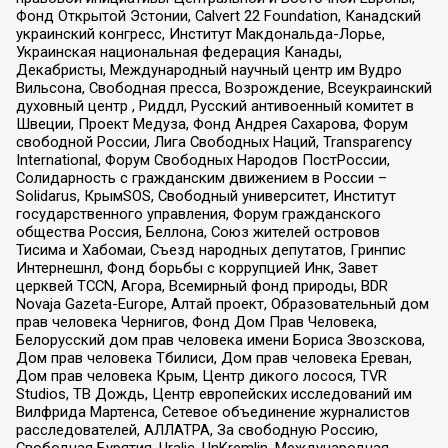
Фонд Открытой Эстонии, Calvert 22 Foundation, Канадский
украинский конгресс, Институт Макдональда-Лорье,
Украинская национальная федерация Канады,
Декабристы, Международный научный центр им Вудро
Вильсона, Свободная пресса, Возрождение, Всеукраинский
духовный центр , Риддл, Русский антивоенный комитет в
Швеции, Проект Медуза, Фонд Андрея Сахарова, Форум
свободной России, Лига Свободных Наций, Transparеncy
International, Форум Свободных Народов ПостРоссии,
Солидарность с гражданским движением в России –
Solidarus, КрымSOS, Свободный университет, Институт
государственного управления, Форум гражданского
общества Россия, Беллона, Союз жителей островов
Тисима и Хабомаи, Съезд народных депутатов, Гринпис
Интернешнл, Фонд борьбы с коррупцией Инк, Завет
церквей TCCN, Агора, Всемирный фонд природы, BDR
Novaja Gazeta-Europe, Алтай проект, Образовательный дом
прав человека Чернигов, Фонд Дом Прав Человека,
Белорусский дом прав человека имени Бориса Звозскова,
Дом прав человека Тбилиси, Дом прав человека Ереван,
Дом прав человека Крым, Центр дикого лосося, TVR
Studios, ТВ Дождь, Центр европейских исследований им
Вилфрида Мартенса, Сетевое объединение журналистов
расследователей, АЛЛАТРА, За свободную Россию,