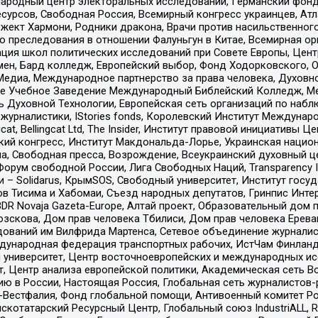
родный центр электоральных исследований, Германский фонд
рсов, Свободная Россия, Всемирный конгресс украинцев, Атла
ект Хармони, Родники дракона, Врачи против насильственного
ию преследования в отношении Фалуньгун в Китае, Всемирная о
ация школ политических исследований при Совете Европы, Цен
мен, Бард колледж, Европейский выбор, Фонд Ходорковского,
едиа, Международное партнерство за права человека, Духовно
ое Учебное Заведение Международный Библейский Колледж, М
ь Духовной Технологии, Европейская сеть организаций по наб
урналистики, IStories fonds, Королевский Институт Между
gcat, Bellingcat Ltd, The Insider, Институт правовой инициатив
инский конгресс, Институт Макдональда-Лорье, Украинская нац
, Свободная пресса, Возрождение, Всеукраинский духовный цен
орум свободной России, Лига Свободных Наций, Transparеncy I
– Solidarus, КрымSOS, Свободный университет, Институт госу
в Тисима и Хабомаи, Съезд народных депутатов, Гринпис Инте
DR Novaja Gazeta-Europe, Алтай проект, Образовательный дом 
зскова, Дом прав человека Тбилиси, Дом прав человека Ерева
едований им Вилфрида Мартенса, Сетевое объединение журнали
Международная федерация транспортных рабочих, ИстЧам Финлан
й университет, Центр восточноевропейских и международных и
, Центр анализа европейской политики, Академическая сеть Во
ю в России, Настоящая Россия, Глобальная сеть журналистов
естфалия, Фонд глобальной помощи, Антивоенный комитет России,
татарский Ресурсный Центр, Глобальный союз IndustriALL, Russi