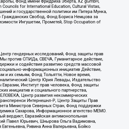
Европы, Фонд имени Фридриха Эберта, XZ gGmbH,
ls for International Education, Cultural Vistas,
ошений и государственной политики им Питера Мунка,
 Гражданских Свобод, Фонд Бориса Немцова за
имости Ингушетии, Прометей, Stop Occupation of
 Центр гендерных исследований, Фонд защиты прав
 Мы против СПИДа, СВЕЧА, Гуманитарное действие,
ддержки и содействия развитию средств массовой
р социально-информационных инициатив Действие,
 и их семьям, Фонд Тольятти, Новое время,
, Аналитический Центр Юрия Левады, Издательство
 Евразии, Институт прав человека, Фонд защиты
ких инициатив и социального партнерства,
ЕЛОВЕКА, Центр развития некоммерческих
 Трансперенси Интернешнл-Р, Центр Защиты Прав
овета Министров Северных Стран, Фонд поддержки
адемика Сахарова, Информационное агентство МЕМО.
ый вердикт, Евразийская антимонопольная
кий Павел Юрьевич, Шнырова Ольга Вадимовна,
 Евгеньевна, Ривина Анна Валерьевна, Бойко