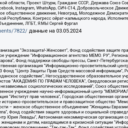
ой области, Проект Штурм, Граждане СССР, Держава Союз Сов
Facebook, Instagram, WhatsApp, СИЧ-С14, Добровольческое Движ
ское общественное движение, Невоград, Молодежное Демократ
ой Республики, Конгресс ойрат-калмыцкого народа, Исполнит
бъединение, ЛГБТ, Я.МЫ Сергей Фургал
uments/7822/
данные на
03.05.2024
Общество с ограниченной ответственностью "Радио Свободная Европа/Радио Свобода", Чешское информационное агентство "MEDIUM-ORIENT", Красноярская региональная общественная организация "Мы против СПИДа", Камалягин Денис Николаевич, Маркелов Сергей Евгеньевич, Пономарев Лев Александрович, Савицкая Людмила Алексеевна, Автономная некоммерческая организация "Центр по работе с проблемой насилия "НАСИЛИЮ.НЕТ", Межрегиональный профессиональный союз работников здравоохранения "Альянс врачей", Юридическое лицо, зарегистрированное в Латвийской Республике, SIA "Medusa Project" (регистрационный номер 40103797863, дата регистрации 10.06.2014), Некоммерческая организация "Фонд по борьбе с коррупцией", Автономная некоммерческая организация "Институт права и публичной политики", Баданин Роман Сергеевич, Гликин Максим Александрович, Железнова Мария Михайловна, Лукьянова Юлия Сергеевна, Маетная Елизавета Витальевна, Маняхин Петр Борисович, Чуракова Ольга Владимировна, Ярош Юлия Петровна, Юридическое лицо "The Insider SIA", зарегистрированное в Риге, Латвийская Республика (дата регистрации 26.06.2015), являющееся администратором доменного имени интернет-издания "The Insider SIA", https://theins.ru, Постернак Алексей Евгеньевич, Рубин Михаил Аркадьевич, Анин Роман Александрович, Юридическое лицо Istories fonds, зарегистрированное в Латвийской Республике (регистрационный номер 50008295751, дата регистрации 24.02.2020), Великовский Дмитрий Александрович, Долинина Ирина Николаевна, Мароховская Алеся Алексеевна, Шлейнов Роман Юрьевич, Шмагун Олеся Валентиновна, Общество с ограниченной ответственностью "Альтаир 2021", Общество с ограниченной ответственностью "Вега 2021", Общество с ограниченной ответственностью "Главный редактор 2021", Общество с ограниченной ответственностью "Ромашки монолит", Важенков Артем Валерьевич, Ивановская областная общественная организация "Центр гендерных исследований", Гурман Юрий Альбертович, Медиапроект "ОВД-Инфо", Егоров Владимир Владимирович, Жилинский Владимир Александрович, Общество с ограниченной ответственностью "ЗП", Иванова София Юрьевна, Карезина Инна Павловна, Кильтау Екатерина Викторовна, Петров Алексей Викторович, Пискунов Сергей Евгеньевич, Смирнов Сергей Сергеевич, Тихонов Михаил Сергеевич, Общество с ограниченной ответственностью "ЖУРНАЛИСТ-ИНОСТРАННЫЙ АГЕНТ", Арапова Галина Юрьевна, Вольтская Татьяна Анатольевна, Американская компания "Mason G.E.S. Anonymous Foundation" (США), являющаяся владельцем интернет-издания https://mnews.world/, Компания "Stichting Bellingcat", зарегистрированная в Нидерландах (дата регистрации 11.07.2018), Захаров Андрей Вячеславович, Клепиковская Екатерина Дмитриевна, Общество с ограниченной ответственностью "МЕМО", Перл Роман Александрович, Симонов Евгений Алексеевич, Соловьева Елена Анатольевна, Сотников Даниил Владимирович, Сурначева Елизавета Дмитриевна, Автономная некоммерческая организация по защите прав человека и информированию населения "Якутия – Наше Мнение", Общество с ограниченной ответственностью "Москоу диджитал медиа", с 26.01.2023 Общество с ограниченной ответственностью "Чайка Белые сады", Ветошкина Валерия Валерьевна, Заговора Максим Александрович, Межрегиональное общественное движение "Российская ЛГБТ - сеть", Оленичев Максим Владимирович, Павлов Иван Юрьевич, Скворцова Елена Сергеевна, Общество с ограниченной ответственностью "Как бы инагент", Кочетков Игорь Викторович, Общество с ограниченной ответственностью "Честные выборы", Еланчик Олег Александрович, Общество с ограниченной ответственностью "Нобелевский призыв", Гималова Регина Эмилевна, Григорьев Андрей Валерьевич, Григорьева Алина Александровна, Ассоциация по содействию защите прав призывников, альтернативнослужащих и военнослужащих "Правозащитная группа "Гражданин.Армия.Право", Хисамова Регина Фаритовна, Автономная некоммерческая организация по реализа