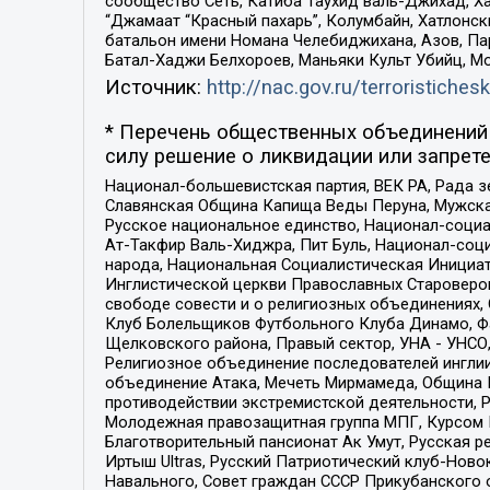
сообщество Сеть, Катиба Таухид валь-Джихад, Хай
“Джамаат “Красный пахарь”, Колумбайн, Хатлонск
батальон имени Номана Челебиджихана, Азов, Па
Батал-Хаджи Белхороев, Маньяки Культ Убийц, М
Источник:
http://nac.gov.ru/terroristichesk
* Перечень общественных объединений 
силу решение о ликвидации или запрете
Национал-большевистская партия, ВЕК РА, Рада 
Славянская Община Капища Веды Перуна, Мужская
Русское национальное единство, Национал-социа
Ат-Такфир Валь-Хиджра, Пит Буль, Национал-соц
народа, Национальная Социалистическая Инициат
Инглистической церкви Православных Староверов
свободе совести и о религиозных объединениях,
Клуб Болельщиков Футбольного Клуба Динамо, Фа
Щелковского района, Правый сектор, УНА - УНСО, У
Религиозное объединение последователей инглии
объединение Атака, Мечеть Мирмамеда, Община К
противодействии экстремистской деятельности, 
Молодежная правозащитная группа МПГ, Курсом П
Благотворительный пансионат Ак Умут, Русская ре
Иртыш Ultras, Русский Патриотический клуб-Нов
Навального, Совет граждан СССР Прикубанского 