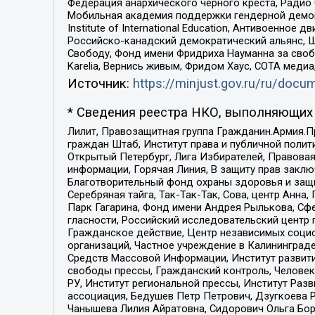
Федерация анархического черного креста, Радио
Мобильная академия поддержки гендерной демократи
Institute of International Education, Антивоенн
Российско-канадский демократический альянс, 
Свободу, Фонд имени Фридриха Науманна за свобо
Karelia, Вернись живым, Фридом Хаус, СОТА меди
Источник:
https://minjust.gov.ru/ru/doc
* Сведения реестра НКО, выполняющих 
Лилит, Правозащитная группа Гражданин.Армия.П
граждан Штаб, Институт права и публичной поли
Открытый Петербург, Лига Избирателей, Правова
информации, Горячая Линия, В защиту прав закл
Благотворительный фонд охраны здоровья и защи
Серебряная тайга, Так-Так-Так, Сова, центр Анн
Парк Гагарина, Фонд имени Андрея Рылькова, Сф
гласности, Российский исследовательский центр 
Гражданское действие, Центр независимых соци
организаций, Частное учреждение в Калининград
Средств Массовой Информации, Институт развити
свободы прессы, Гражданский контроль, Человек
РУ, Институт региональной прессы, Институт Ра
ассоциация, Бедушев Петр Петрович, Дзугкоева 
Чанышева Лилия Айратовна, Сидорович Ольга Бори