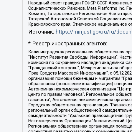
Народный совет граждан РСФСР СССР Архангельск
Социалистических Районов, Meta Platforms Inc, 
Комитет, Татарстанское Региональное Всетатар
Татарской Автономной Советской Социалистическ
Красноярского края, Этническое национальное о
Источник:
https://minjust.gov.ru/ru/doc
* Реестр иностранных агентов:
Калининградская региональная общественная организация "Экозащита!-Женсовет", Фонд содействия защите прав и свобод граждан "Общественный вердикт", Фонд "Институт Развития Свободы Информации", Частное учреждение "Информационное агентство МЕМО. РУ", Региональная общественная организация "Общественная комиссия по сохранению наследия академика Сахарова", Фонд поддержки свободы прессы, Санкт-Петербургская общественная правозащитная организация "Гражданский контроль", Межрегиональная общественная организация "Информационно-просветительский центр "Мемориал", Региональный Фонд "Центр Защиты Прав Средств Массовой Информации", с 05.12.2023 Фонд "Центр Защиты Прав Средств массовой информации", Региональная общественная благотворительная организация помощи беженцам и мигрантам "Гражданское содействие", Негосударственное образовательное учреждение дополнительного профессионального образования (повышение квалификации) специалистов "АКАДЕМИЯ ПО ПРАВАМ ЧЕЛОВЕКА", Свердловская региональная общественная организация "Сутяжник", Автономная некоммерческая организация "Центр независимых социологических исследований", Союз общественных объединений "Российский исследовательский центр по правам человека", Региональное общественное учреждение научно-информационный центр "МЕМОРИАЛ", Некоммерческая организация "Фонд защиты гласности", Автономная некоммерческая организация "Институт прав человека", Городская общественная организация "Екатеринбургское общество "МЕМОРИАЛ", Городская общественная организация "Рязанское историко-просветительское и правозащитное общество "Мемориал" (Рязанский Мемориал), Челябинский региональный орган общественной самодеятельности – женское общественное объединение "Женщины Евразии", Челябинский региональный орган общественной самодеятельности "Уральская правозащитная группа", Фонд содействия защите здоровья и социальной справедливости имени Андрея Рылькова, Автономная Некоммерческая Организация "Аналитический Центр Юрия Левады", Автономная некоммерческая организация социальной поддержки населения "Проект Апрель", Региональная общественная организация помощи женщинам и детям, находящимся в кризисной ситуации "Информационно-методический центр "Анна", Фонд содействия развитию массовых коммуникаций и правовому просвещению "Так-так-Так", Фонд содействия устойчивому развитию "Серебряная тайга", Свердловский региональный общественный фонд социальных проектов "Новое время", "Idel.Реалии", Кавказ.Реалии, Крым.Реалии, Телеканал Настоящее Время, Татаро-башкирская служба Радио Свобода (Azatliq Radiosi), Радио Свободная Европа/Радио Свобода (PCE/PC), "Сибирь.Реалии", "Фактограф", Благотворительный фонд помощи осужденным и их семьям, Автономная некоммерческая организация "Институт глобализации и социальных движений", Фонд "В защиту прав заключенных", Частное учреждение "Центр поддержки и содействия развитию средств массовой информации", Пензенский региональный общественный благотворительный фонд "Гражданский союз", "Север.Реалии", Некоммерческая организация Фонд "Правовая инициатива", 