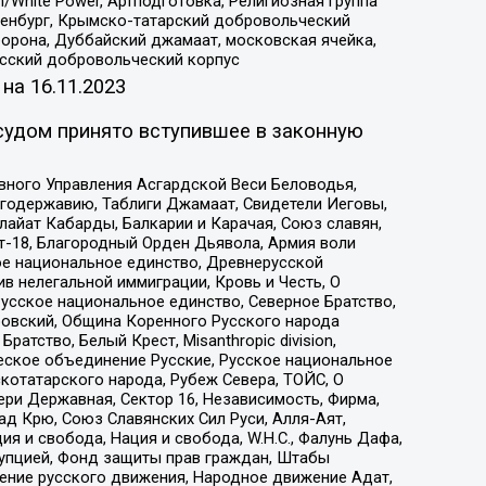
/White Power, Артподготовка, Религиозная группа
Оренбург, Крымско-татарский добровольческий
орона, Дуббайский джамаат, московская ячейка,
усский добровольческий корпус
 на
16.11.2023
судом принято вступившее в законную
вного Управления Асгардской Веси Беловодья,
годержавию, Таблиги Джамаат, Свидетели Иеговы,
айат Кабарды, Балкарии и Карачая, Союз славян,
т-18, Благородный Орден Дьявола, Армия воли
ое национальное единство, Древнерусской
 нелегальной иммиграции, Кровь и Честь, О
усское национальное единство, Северное Братство,
ровский, Община Коренного Русского народа
атство, Белый Крест, Misanthropic division,
еское объединение Русские, Русское национальное
котатарского народа, Рубеж Севера, ТОЙС, О
ри Державная, Сектор 16, Независимость, Фирма,
д Крю, Союз Славянских Сил Руси, Алля-Аят,
я и свобода, Нация и свобода, W.H.С., Фалунь Дафа,
рупцией, Фонд защиты прав граждан, Штабы
ение русского движения, Народное движение Адат,