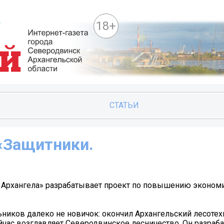
18+
СТАТЬИ
«Защитники.
 Архангела» разрабатывает проект по повышению эконом
ьников далеко не новичок: окончил Архангельский лесоте
сейчас возглавляет Северодвинское лесничество. Он разраб