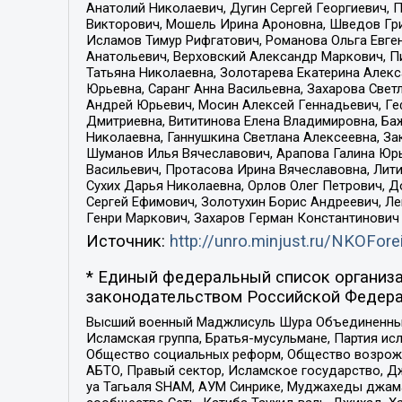
Анатолий Николаевич, Дугин Сергей Георгиевич, 
Викторович, Мошель Ирина Ароновна, Шведов Гри
Исламов Тимур Рифгатович, Романова Ольга Евге
Анатольевич, Верховский Александр Маркович, П
Татьяна Николаевна, Золотарева Екатерина Алек
Юрьевна, Саранг Анна Васильевна, Захарова Свет
Андрей Юрьевич, Мосин Алексей Геннадьевич, Ге
Дмитриевна, Вититинова Елена Владимировна, Ба
Николаевна, Ганнушкина Светлана Алексеевна, За
Шуманов Илья Вячеславович, Арапова Галина Юрь
Васильевич, Протасова Ирина Вячеславовна, Лит
Сухих Дарья Николаевна, Орлов Олег Петрович, 
Сергей Ефимович, Золотухин Борис Андреевич, Л
Генри Маркович, Захаров Герман Константинович
Источник:
http://unro.minjust.ru/NKOFore
* Единый федеральный список организа
законодательством Российской Федера
Высший военный Маджлисуль Шура Объединенных с
Исламская группа, Братья-мусульмане, Партия ис
Общество социальных реформ, Общество возрожд
АБТО, Правый сектор, Исламское государство, Д
уа Тагьаля SHAM, АУМ Синрике, Муджахеды джама