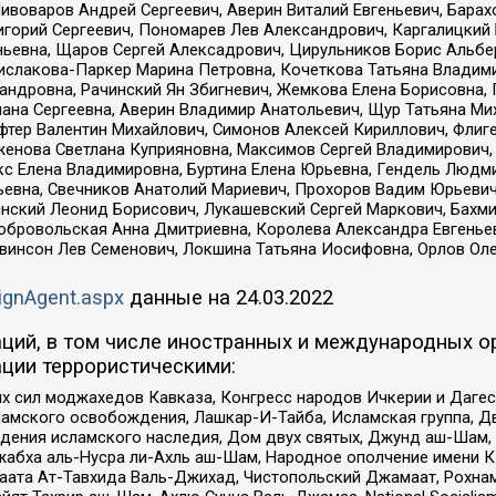
Пивоваров Андрей Сергеевич, Аверин Виталий Евгеньевич, Бара
горий Сергеевич, Пономарев Лев Александрович, Каргалицкий 
ньевна, Щаров Сергей Алексадрович, Цирульников Борис Альбер
ислакова-Паркер Марина Петровна, Кочеткова Татьяна Владими
сандровна, Рачинский Ян Збигневич, Жемкова Елена Борисовна,
лана Сергеевна, Аверин Владимир Анатольевич, Щур Татьяна М
фтер Валентин Михайлович, Симонов Алексей Кириллович, Флиг
женова Светлана Куприяновна, Максимов Сергей Владимирович, 
кс Елена Владимировна, Буртина Елена Юрьевна, Гендель Людм
евна, Свечников Анатолий Мариевич, Прохоров Вадим Юрьевич
инский Леонид Борисович, Лукашевский Сергей Маркович, Бахм
Добровольская Анна Дмитриевна, Королева Александра Евгенье
евинсон Лев Семенович, Локшина Татьяна Иосифовна, Орлов Ол
ignAgent.aspx
данные на
24.03.2022
ций, в том числе иностранных и международных ор
ции террористическими:
ил моджахедов Кавказа, Конгресс народов Ичкерии и Дагеста
ламского освобождения, Лашкар-И-Тайба, Исламская группа, Дв
ения исламского наследия, Дом двух святых, Джунд аш-Шам, 
жабха аль-Нусра ли-Ахль аш-Шам, Народное ополчение имени К.
ата Ат-Тавхида Валь-Джихад, Чистопольский Джамаат, Рохнам