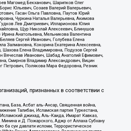
хоев Магомед Бекханович, Шарипков Олег
Борис Юльевич, Созаев Валерий Валерьевич,
тович, Гасан Ольга Павловна, Паутов Юрий
ровна, Чуркина Наталья Валерьевна, Акимова
 Гудков Лев Дмитриевич, Илларионова Юлия
ихайловна, Щур Николай Алексеевич, Блинушов
е Ирина Анатольевна, Мельникова Валентина
Беляев Сергей Иванович, Голубева Елена
ила Залмановна, Кокорина Екатерина Алексеевна,
, Шахова Елена Владимировна, Подузов Сергей
ин Вячеслав Иванович, Шабад Анатолий Ефимович,
вна, Смирнов Владимир Александрович, Вицин
ег Петрович, Полякова Мара Федоровна, Резник
ганизаций, признанных в соответствии с
на, База, Асбат аль-Ансар, Священная война,
ижение Талибан, Исламская партия Туркестана,
Исламский джихад, Аль-Каида, Имарат Кавказ,
 Минина и Д. Пожарского, Аджр от Аллаха Субхану
о ба суи давлати исломи, Террористическое