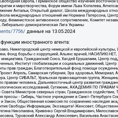
 Свободная Европа, Германское общество изучения Восточной 
и и миротворчества, Форум имени Льва Копелева, American Counci
ое движение Антальи, Открытый диалог, Школа международных отн
Школа международных отношений им Нормана Патерсона, Центр
ду, Феминистское антивоенное сопротивление, Комитет независ
а, Либерально-демократическая Лига Украины
uments/7756/
данные на
13.05.2024
функции иностранного агента:
раво, Нижегородский центр немецкой и европейской культуры,
тики, Фонд борьбы с коррупцией, Альянс врачей, НАСИЛИЮ.НЕТ,
я инициатива, Гражданский Союз, Хасдей Ерушалаим, Центр по
юченных, Институт глобализации и социальных движений, Цент
ты прав граждан, Благотворительный фонд помощи осужденным
а, Проект Апрель, Самарская губерния, Эра здоровья, Мемориал
ера, Центр СИБАЛЬТ, Уральская правозащитная группа, Женщины
по правам человека, Дальневосточный центр развития гражданс
ологических исследований, Сутяжник, АКАДЕМИЯ ПО ПРАВАМ Ч
е Совета Министров северных стран, Гражданское содействие,
я прессы - Сибирь, Частное учреждение в Санкт-Петербурге С
 и Закон, Общественная комиссия по сохранению наследия ак
звития Свободы Информации, Экозащита!-Женсовет, Общественн
Регина Николаевна, Кривенко Сергей Владимирович, Милославс
совна, Туровский Александр Алексеевич, Васильева Анастасия