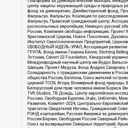
Платформа за Демократические Выборы, Междуна
центр защиты окружающей среды и природных ресу
фонд за демократию, Джеймстаунский фонд, Прож
Фалуньгун, Фалуньгун, Коалиция по расследован
Фалуньгун, Пражский гражданский центр, Ассоци
русскоязычных европейцев, Немецко-русский об
России, Компания свободы информации, Проект М
Христианской Церкви, Новое Поколение, Духовн
Институт Саентологических Предприятий, Церков
СВОБОДНЫЙ ИДЕЛЬ-УРАЛ, Ассоциация развития ж
ГРУПА, Фонд имени Генриха Бёлля, Stichting Bellin
Эстонии, Calvert 22 Foundation, Канадский укра
Международный научный центр им Вудро Вильсона
Швеции, Проект Медуза, Фонд Андрея Сахарова, Ф
Солидарность с гражданским движением в России 
общества Россия, Беллона, Союз жителей острово
церквей TCCN, Агора, Всемирный фонд природы, B
Белорусский дом прав человека имени Бориса Зво
TVR Studios, ТВ Дождь, Центр европейских иссл
Россию, Свободная Бурятия, Uralic, UnKremlin, 
Развития, Комитет-2024, Центрально-Европейски
трактатов Свидетелей Иеговы, Гражданский Совет
РЭНД корпорейшн, Русская Америка за демократи
Россия Берлин, Свободная Россия Северный Рейн-В
Союз за возвращение Северных территорий, Крымско