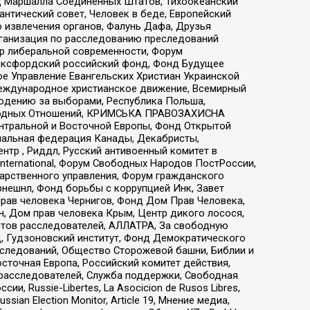
 Маршалла Соединенных Штатов, Тихоокеанский
нтический совет, Человек в беде, Европейский
 извлечения органов, Фалунь Дафа, Друзья
рганизация по расследованию преследований
тр либеральной современности, Форум
 Оксфордский российский фонд, Фонд Будущее
е Управление Евангельских Христиан Украинской
еждународное христианское движение, Всемирный
людению за выборами, Республика Польша,
народных Отношений, КРИМСЬКА ПРАВОЗАХИСНА
ы Центральной и Восточной Европы, Фонд Открытой
иональная федерация Канады, Декабристы,
тр , Риддл, Русский антивоенный комитет в
nternational, Форум Свободных Народов ПостРоссии,
дарственного управления, Форум гражданского
рнешнл, Фонд борьбы с коррупцией Инк, Завет
прав человека Чернигов, Фонд Дом Прав Человека,
н, Дом прав человека Крым, Центр дикого лосося,
стов расследователей, АЛЛАТРА, За свободную
д, Гудзоновский институт, Фонд Демократического
сследований, Общество Сторожевой башни, Библии и
сточная Европа, Российский комитет действия,
-расследователей, Служба поддержки, Свободная
 Russie-Libertes, La Asocicion de Rusos Libres,
an Election Monitor, Article 19, Мнение медиа,