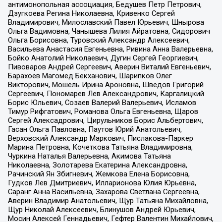
антимонопольная ассоциация, Бедушев Петр Петрович,
Дзугкоева Регина Николаевна, Кривенко Сергей
Владимирович, Милославский Павел Юрьевич, Шнырова
Ольга Вадимовна, Чанышева Лилия Айратовна, Сидорович
Ольга Борисовна, Туровский Александр Алексеевич,
Васильева Анастасия Евгеньевна, Ривина Анна Валерьевна,
Бойко Анатолий Николаевич, Дугин Сергей Георгиевич,
Пивоваров Андрей Сергеевич, Аверин Виталий Евгеньевич,
Барахоев Магомед Бекханович, Шарипков Олег
Викторович, Мошель Ирина Ароновна, Шведов Григорий
Сергеевич, Пономарев Лев Александрович, Каргалицкий
Борис Юльевич, Созаев Валерий Валерьевич, Исламов
Тимур Рифгатович, Романова Ольга Евгеньевна, Щаров
Сергей Алексадрович, Цирульников Борис Альбертович,
Гасан Ольга Павловна, Паутов Юрий Анатольевич,
Верховский Александр Маркович, Пислакова-Паркер
Марина Петровна, Кочеткова Татьяна Владимировна,
Чуркина Наталья Валерьевна, Акимова Татьяна
Николаевна, Золотарева Екатерина Александровна,
Рачинский Ян Збигневич, Жемкова Елена Борисовна,
Гудков Лев Дмитриевич, Илларионова Юлия Юрьевна,
Саранг Анна Васильевна, Захарова Светлана Сергеевна,
Аверин Владимир Анатольевич, Щур Татьяна Михайловна,
Щур Николай Алексеевич, Блинушов Андрей Юрьевич,
Мосин Алексей Геннадьевич, Гефтер Валентин Михайлович,