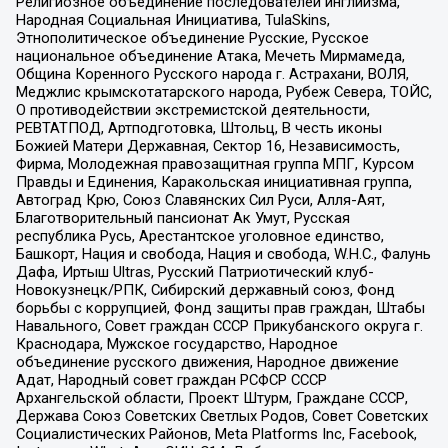
Религиозное объединение последователей инглиизма,
Народная Социальная Инициатива, TulaSkins,
Этнополитическое объединение Русские, Русское
национальное объединение Атака, Мечеть Мирмамеда,
Община Коренного Русского народа г. Астрахани, ВОЛЯ,
Меджлис крымскотатарского народа, Рубеж Севера, ТОЙС,
О противодействии экстремистской деятельности,
РЕВТАТПОД, Артподготовка, Штольц, В честь иконы
Божией Матери Державная, Сектор 16, Независимость,
Фирма, Молодежная правозащитная группа МПГ, Курсом
Правды и Единения, Каракольская инициативная группа,
Автоград Крю, Союз Славянских Сил Руси, Алля-Аят,
Благотворительный пансионат Ак Умут, Русская
республика Русь, Арестантское уголовное единство,
Башкорт, Нация и свобода, Нация и свобода, W.H.С., Фалунь
Дафа, Иртыш Ultras, Русский Патриотический клуб-
Новокузнецк/РПК, Сибирский державный союз, Фонд
борьбы с коррупцией, Фонд защиты прав граждан, Штабы
Навального, Совет граждан СССР Прикубанского округа г.
Краснодара, Мужское государство, Народное
объединение русского движения, Народное движение
Адат, Народный совет граждан РСФСР СССР
Архангельской области, Проект Штурм, Граждане СССР,
Держава Союз Советских Светлых Родов, Совет Советских
Социалистических Районов, Meta Platforms Inc, Facebook,