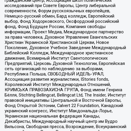
гражданский центр, Ассоциация школ политических
исследований при Совете Европы, Центр либеральной
современности, Форум русскоязычных европейцев,
Немецко-русский обмен, Бард колледж, Европейский
выбор, Фонд Ходорковского, Оксфордский российский
фонд, Фонд Будущее России, Компания свободы
информации, Проект Медиа, Международное партнерство
за права человека, Духовное Управление Евангельских
Христиан Украинской Христианской Церкви, Новое
Поколение, Духовное Учебное Заведение Международный
Библейский Колледж, Международное христианское
движение, Всемирный Институт Саентологических
Предприятий, Церковь Духовной Технологии, Европейская
сеть организаций по наблюдению за выборами,
Республика Польша, СВОБОДНЫЙ ИДЕЛЬ-УРАЛ,
Ассоциация развития журналистики, IStories fonds,
Королевский Институт Международных Отношений,
КРИМСЬКА ПРАВОЗАХИСНА ГРУПА, Фонд имени Генриха
Бёлля, Stichting Bellingcat, Bellingcat Ltd, The Insider, Институт
правовой инициативы Центральной и Восточной Европы,
Фонд Открытой Эстонии, Calvert 22 Foundation, Канадский
украинский конгресс, Институт Макдональда-Лорье,
Украинская национальная федерация Канады,
Декабристы, Международный научный центр им Вудро
Вильсона, Свободная пресса, Возрождение, Всеукраинский