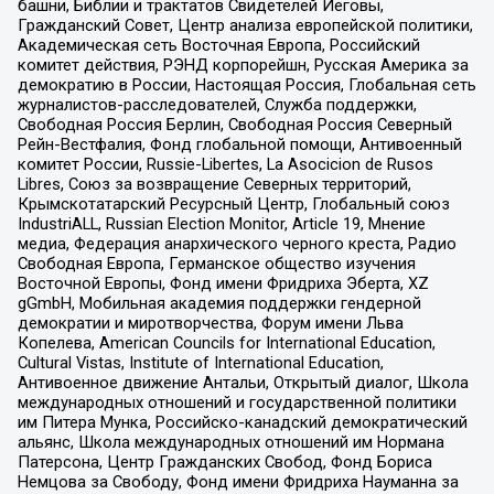
башни, Библии и трактатов Свидетелей Иеговы,
Гражданский Совет, Центр анализа европейской политики,
Академическая сеть Восточная Европа, Российский
комитет действия, РЭНД корпорейшн, Русская Америка за
демократию в России, Настоящая Россия, Глобальная сеть
журналистов-расследователей, Служба поддержки,
Свободная Россия Берлин, Свободная Россия Северный
Рейн-Вестфалия, Фонд глобальной помощи, Антивоенный
комитет России, Russie-Libertes, La Asocicion de Rusos
Libres, Союз за возвращение Северных территорий,
Крымскотатарский Ресурсный Центр, Глобальный союз
IndustriALL, Russian Election Monitor, Article 19, Мнение
медиа, Федерация анархического черного креста, Радио
Свободная Европа, Германское общество изучения
Восточной Европы, Фонд имени Фридриха Эберта, XZ
gGmbH, Мобильная академия поддержки гендерной
демократии и миротворчества, Форум имени Льва
Копелева, American Councils for International Education,
Cultural Vistas, Institute of International Education,
Антивоенное движение Антальи, Открытый диалог, Школа
международных отношений и государственной политики
им Питера Мунка, Российско-канадский демократический
альянс, Школа международных отношений им Нормана
Патерсона, Центр Гражданских Свобод, Фонд Бориса
Немцова за Свободу, Фонд имени Фридриха Науманна за