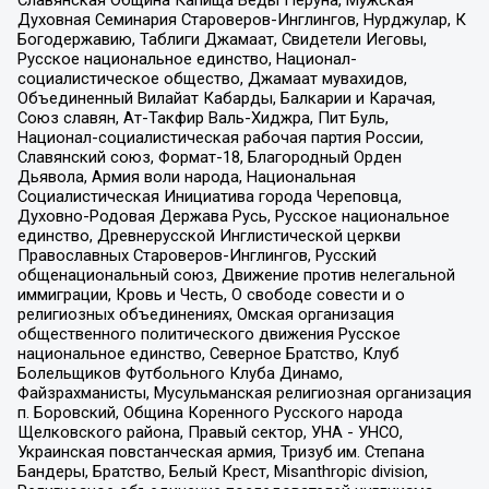
Духовная Семинария Староверов-Инглингов, Нурджулар, К
Богодержавию, Таблиги Джамаат, Свидетели Иеговы,
Русское национальное единство, Национал-
социалистическое общество, Джамаат мувахидов,
Объединенный Вилайат Кабарды, Балкарии и Карачая,
Союз славян, Ат-Такфир Валь-Хиджра, Пит Буль,
Национал-социалистическая рабочая партия России,
Славянский союз, Формат-18, Благородный Орден
Дьявола, Армия воли народа, Национальная
Социалистическая Инициатива города Череповца,
Духовно-Родовая Держава Русь, Русское национальное
единство, Древнерусской Инглистической церкви
Православных Староверов-Инглингов, Русский
общенациональный союз, Движение против нелегальной
иммиграции, Кровь и Честь, О свободе совести и о
религиозных объединениях, Омская организация
общественного политического движения Русское
национальное единство, Северное Братство, Клуб
Болельщиков Футбольного Клуба Динамо,
Файзрахманисты, Мусульманская религиозная организация
п. Боровский, Община Коренного Русского народа
Щелковского района, Правый сектор, УНА - УНСО,
Украинская повстанческая армия, Тризуб им. Степана
Бандеры, Братство, Белый Крест, Misanthropic division,