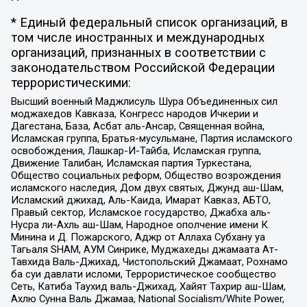
* Единый федеральный список организаций, в
том числе иностранных и международных
организаций, признанных в соответствии с
законодательством Российской Федерации
террористическими:
Высший военный Маджлисуль Шура Объединенных сил
моджахедов Кавказа, Конгресс народов Ичкерии и
Дагестана, База, Асбат аль-Ансар, Священная война,
Исламская группа, Братья-мусульмане, Партия исламского
освобождения, Лашкар-И-Тайба, Исламская группа,
Движение Талибан, Исламская партия Туркестана,
Общество социальных реформ, Общество возрождения
исламского наследия, Дом двух святых, Джунд аш-Шам,
Исламский джихад, Аль-Каида, Имарат Кавказ, АБТО,
Правый сектор, Исламское государство, Джабха аль-
Нусра ли-Ахль аш-Шам, Народное ополчение имени К.
Минина и Д. Пожарского, Аджр от Аллаха Субхану уа
Тагьаля SHAM, АУМ Синрике, Муджахеды джамаата Ат-
Тавхида Валь-Джихад, Чистопольский Джамаат, Рохнамо
ба суи давлати исломи, Террористическое сообщество
Сеть, Катиба Таухид валь-Джихад, Хайят Тахрир аш-Шам,
Ахлю Сунна Валь Джамаа, National Socialism/White Power,