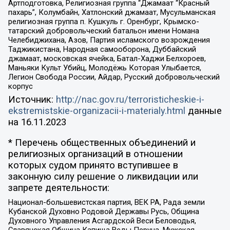
Артподготовка, Религиозная группа “Джамаат “Красный
пахарь”, Колумбайн, Хатлонский джамаат, Мусульманская
религиозная группа п. Кушкуль г. Оренбург, Крымско-
татарский добровольческий батальон имени Номана
Челебиджихана, Азов, Партия исламского возрождения
Таджикистана, Народная самооборона, Дуббайский
джамаат, московская ячейка, Батал-Хаджи Белхороев,
Маньяки Культ Убийц, Молодёжь Которая Улыбается,
Легион Свобода России, Айдар, Русский добровольческий
корпус
Источник:
http://nac.gov.ru/terroristicheskie-i-
ekstremistskie-organizacii-i-materialy.html
данные
на
16.11.2023
* Перечень общественных объединений и
религиозных организаций в отношении
которых судом принято вступившее в
законную силу решение о ликвидации или
запрете деятельности:
Национал-большевистская партия, ВЕК РА, Рада земли
Кубанской Духовно Родовой Державы Русь, Община
Духовного Управления Асгардской Веси Беловодья,
Славянская Община Капища Веды Перуна, Мужская