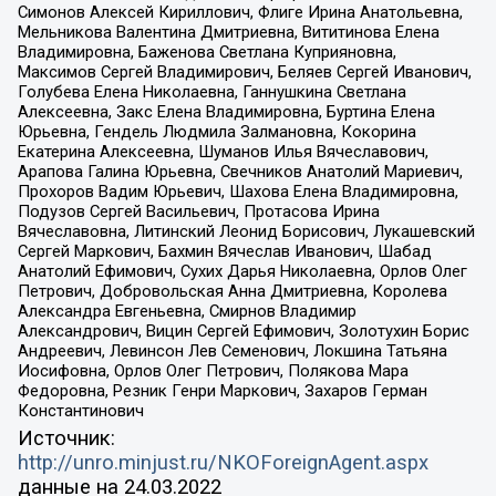
Симонов Алексей Кириллович, Флиге Ирина Анатольевна,
Мельникова Валентина Дмитриевна, Вититинова Елена
Владимировна, Баженова Светлана Куприяновна,
Максимов Сергей Владимирович, Беляев Сергей Иванович,
Голубева Елена Николаевна, Ганнушкина Светлана
Алексеевна, Закс Елена Владимировна, Буртина Елена
Юрьевна, Гендель Людмила Залмановна, Кокорина
Екатерина Алексеевна, Шуманов Илья Вячеславович,
Арапова Галина Юрьевна, Свечников Анатолий Мариевич,
Прохоров Вадим Юрьевич, Шахова Елена Владимировна,
Подузов Сергей Васильевич, Протасова Ирина
Вячеславовна, Литинский Леонид Борисович, Лукашевский
Сергей Маркович, Бахмин Вячеслав Иванович, Шабад
Анатолий Ефимович, Сухих Дарья Николаевна, Орлов Олег
Петрович, Добровольская Анна Дмитриевна, Королева
Александра Евгеньевна, Смирнов Владимир
Александрович, Вицин Сергей Ефимович, Золотухин Борис
Андреевич, Левинсон Лев Семенович, Локшина Татьяна
Иосифовна, Орлов Олег Петрович, Полякова Мара
Федоровна, Резник Генри Маркович, Захаров Герман
Константинович
Источник:
http://unro.minjust.ru/NKOForeignAgent.aspx
данные на
24.03.2022