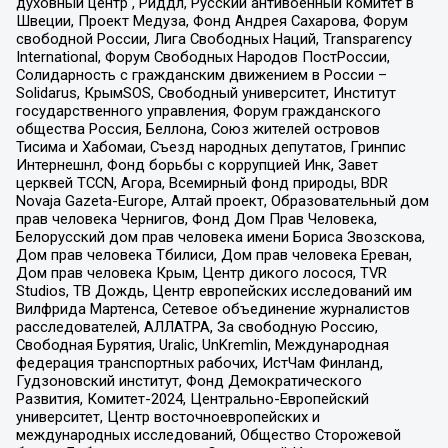
духовный центр , Риддл, Русский антивоенный комитет в
Швеции, Проект Медуза, Фонд Андрея Сахарова, Форум
свободной России, Лига Свободных Наций, Transparеncy
International, Форум Свободных Народов ПостРоссии,
Солидарность с гражданским движением в России –
Solidarus, КрымSOS, Свободный университет, Институт
государственного управления, Форум гражданского
общества Россия, Беллона, Союз жителей островов
Тисима и Хабомаи, Съезд народных депутатов, Гринпис
Интернешнл, Фонд борьбы с коррупцией Инк, Завет
церквей TCCN, Агора, Всемирный фонд природы, BDR
Novaja Gazeta-Europe, Алтай проект, Образовательный дом
прав человека Чернигов, Фонд Дом Прав Человека,
Белорусский дом прав человека имени Бориса Звозскова,
Дом прав человека Тбилиси, Дом прав человека Ереван,
Дом прав человека Крым, Центр дикого лосося, TVR
Studios, ТВ Дождь, Центр европейских исследований им
Вилфрида Мартенса, Сетевое объединение журналистов
расследователей, АЛЛАТРА, За свободную Россию,
Свободная Бурятия, Uralic, UnKremlin, Международная
федерация транспортных рабочих, ИстЧам Финланд,
Гудзоновский институт, Фонд Демократического
Развития, Комитет-2024, Центрально-Европейский
университет, Центр восточноевропейских и
международных исследований, Общество Сторожевой