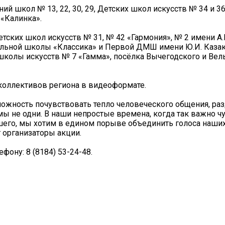
 школ № 13, 22, 30, 29, Детских школ искусств № 34 и 36
 «Калинка».
ских школ искусств № 31, № 42 «Гармония», № 2 имени А.
альной школы «Классика» и Первой ДМШ имени Ю.И. Казак
 школы искусств № 7 «Гамма», посёлка Вычегодского и Вел
коллективов региона в видеоформате.
зможность почувствовать тепло человеческого общения, ра
 мы не одни. В наши непростые времена, когда так важно ч
шего, мы хотим в едином порыве объединить голоса наших
 организаторы акции.
ону: 8 (8184) 53-24-48.