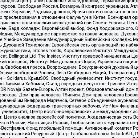
родный центр электоральных исследований, Германский фонд
рсов, Свободная Россия, Всемирный конгресс украинцев, Атла
ект Хармони, Родники дракона, Врачи против насильственного
ию преследования в отношении Фалуньгун в Китае, Всемирная о
ация школ политических исследований при Совете Европы, Цен
мен, Бард колледж, Европейский выбор, Фонд Ходорковского,
едиа, Международное партнерство за права человека, Духовно
ое Учебное Заведение Международный Библейский Колледж, М
ь Духовной Технологии, Европейская сеть организаций по наб
урналистики, IStories fonds, Королевский Институт Между
gcat, Bellingcat Ltd, The Insider, Институт правовой инициатив
инский конгресс, Институт Макдональда-Лорье, Украинская нац
, Свободная пресса, Возрождение, Всеукраинский духовный цен
орум свободной России, Лига Свободных Наций, Transparеncy I
– Solidarus, КрымSOS, Свободный университет, Институт госу
в Тисима и Хабомаи, Съезд народных депутатов, Гринпис Инте
DR Novaja Gazeta-Europe, Алтай проект, Образовательный дом 
зскова, Дом прав человека Тбилиси, Дом прав человека Ерева
едований им Вилфрида Мартенса, Сетевое объединение журнали
Международная федерация транспортных рабочих, ИстЧам Финлан
й университет, Центр восточноевропейских и международных и
, Центр анализа европейской политики, Академическая сеть Во
ю в России, Настоящая Россия, Глобальная сеть журналистов
естфалия, Фонд глобальной помощи, Антивоенный комитет России,
татарский Ресурсный Центр, Глобальный союз IndustriALL, Russi