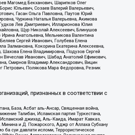
хоев Магомед Бекханович, Шарипков Олег
Борис Юльевич, Созаев Валерий Валерьевич,
тович, Гасан Ольга Павловна, Паутов Юрий
ровна, Чуркина Наталья Валерьевна, Акимова
 Гудков Лев Дмитриевич, Илларионова Юлия
ихайловна, Щур Николай Алексеевич, Блинушов
е Ирина Анатольевна, Мельникова Валентина
Беляев Сергей Иванович, Голубева Елена
ила Залмановна, Кокорина Екатерина Алексеевна,
, Шахова Елена Владимировна, Подузов Сергей
ин Вячеслав Иванович, Шабад Анатолий Ефимович,
вна, Смирнов Владимир Александрович, Вицин
ег Петрович, Полякова Мара Федоровна, Резник
ганизаций, признанных в соответствии с
на, База, Асбат аль-Ансар, Священная война,
ижение Талибан, Исламская партия Туркестана,
Исламский джихад, Аль-Каида, Имарат Кавказ,
 Минина и Д. Пожарского, Аджр от Аллаха Субхану
о ба суи давлати исломи, Террористическое