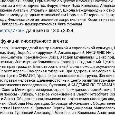
 Свободная Европа, Германское общество изучения Восточной 
и и миротворчества, Форум имени Льва Копелева, American Counci
ое движение Антальи, Открытый диалог, Школа международных отн
Школа международных отношений им Нормана Патерсона, Центр
ду, Феминистское антивоенное сопротивление, Комитет независ
а, Либерально-демократическая Лига Украины
uments/7756/
данные на
13.05.2024
функции иностранного агента:
раво, Нижегородский центр немецкой и европейской культуры,
тики, Фонд борьбы с коррупцией, Альянс врачей, НАСИЛИЮ.НЕТ,
я инициатива, Гражданский Союз, Хасдей Ерушалаим, Центр по
юченных, Институт глобализации и социальных движений, Цент
ты прав граждан, Благотворительный фонд помощи осужденным
а, Проект Апрель, Самарская губерния, Эра здоровья, Мемориал
ера, Центр СИБАЛЬТ, Уральская правозащитная группа, Женщины
по правам человека, Дальневосточный центр развития гражданс
ологических исследований, Сутяжник, АКАДЕМИЯ ПО ПРАВАМ Ч
е Совета Министров северных стран, Гражданское содействие,
я прессы - Сибирь, Частное учреждение в Санкт-Петербурге С
 и Закон, Общественная комиссия по сохранению наследия ак
звития Свободы Информации, Экозащита!-Женсовет, Общественн
Регина Николаевна, Кривенко Сергей Владимирович, Милославс
совна, Туровский Александр Алексеевич, Васильева Анастасия