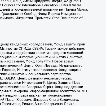
Европы, Фонд имени Фридриха Эберта, XZ gGmbH,
ls for International Education, Cultural Vistas,
ошений и государственной политики им Питера Мунка,
 Гражданских Свобод, Фонд Бориса Немцова за
имости Ингушетии, Прометей, Stop Occupation of
 Центр гендерных исследований, Фонд защиты прав
 Мы против СПИДа, СВЕЧА, Гуманитарное действие,
ддержки и содействия развитию средств массовой
р социально-информационных инициатив Действие,
 и их семьям, Фонд Тольятти, Новое время,
, Аналитический Центр Юрия Левады, Издательство
 Евразии, Институт прав человека, Фонд защиты
ких инициатив и социального партнерства,
ЕЛОВЕКА, Центр развития некоммерческих
 Трансперенси Интернешнл-Р, Центр Защиты Прав
овета Министров Северных Стран, Фонд поддержки
адемика Сахарова, Информационное агентство МЕМО.
ый вердикт, Евразийская антимонопольная
кий Павел Юрьевич, Шнырова Ольга Вадимовна,
 Евгеньевна, Ривина Анна Валерьевна, Бойко