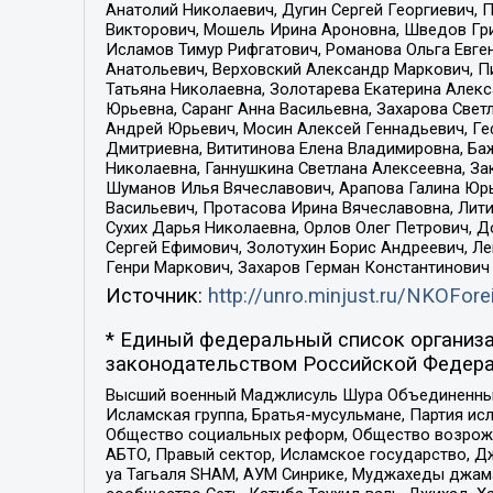
Анатолий Николаевич, Дугин Сергей Георгиевич, 
Викторович, Мошель Ирина Ароновна, Шведов Гри
Исламов Тимур Рифгатович, Романова Ольга Евге
Анатольевич, Верховский Александр Маркович, П
Татьяна Николаевна, Золотарева Екатерина Алек
Юрьевна, Саранг Анна Васильевна, Захарова Свет
Андрей Юрьевич, Мосин Алексей Геннадьевич, Ге
Дмитриевна, Вититинова Елена Владимировна, Ба
Николаевна, Ганнушкина Светлана Алексеевна, За
Шуманов Илья Вячеславович, Арапова Галина Юрь
Васильевич, Протасова Ирина Вячеславовна, Лит
Сухих Дарья Николаевна, Орлов Олег Петрович, 
Сергей Ефимович, Золотухин Борис Андреевич, Л
Генри Маркович, Захаров Герман Константинович
Источник:
http://unro.minjust.ru/NKOFore
* Единый федеральный список организа
законодательством Российской Федера
Высший военный Маджлисуль Шура Объединенных с
Исламская группа, Братья-мусульмане, Партия ис
Общество социальных реформ, Общество возрожд
АБТО, Правый сектор, Исламское государство, Д
уа Тагьаля SHAM, АУМ Синрике, Муджахеды джама