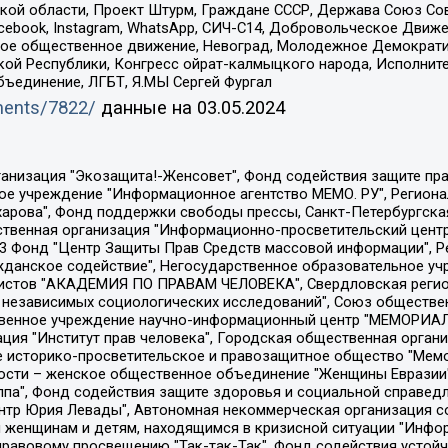
ой области, Проект Штурм, Граждане СССР, Держава Союз Сов
Facebook, Instagram, WhatsApp, СИЧ-С14, Добровольческое Движ
ское общественное движение, Невоград, Молодежное Демократ
ой Республики, Конгресс ойрат-калмыцкого народа, Исполнит
бъединение, ЛГБТ, Я.МЫ Сергей Фургал
uments/7822/
данные на
03.05.2024
Общество с ограниченной ответственностью "Радио Свободная Европа/Радио Свобода", Чешское информационное агентство "MEDIUM-ORIENT", Красноярская региональная общественная организация "Мы против СПИДа", Камалягин Денис Николаевич, Маркелов Сергей Евгеньевич, Пономарев Лев Александрович, Савицкая Людмила Алексеевна, Автономная некоммерческая организация "Центр по работе с проблемой насилия "НАСИЛИЮ.НЕТ", Межрегиональный профессиональный союз работников здравоохранения "Альянс врачей", Юридическое лицо, зарегистрированное в Латвийской Республике, SIA "Medusa Project" (регистрационный номер 40103797863, дата регистрации 10.06.2014), Некоммерческая организация "Фонд по борьбе с коррупцией", Автономная некоммерческая организация "Институт права и публичной политики", Баданин Роман Сергеевич, Гликин Максим Александрович, Железнова Мария Михайловна, Лукьянова Юлия Сергеевна, Маетная Елизавета Витальевна, Маняхин Петр Борисович, Чуракова Ольга Владимировна, Ярош Юлия Петровна, Юридическое лицо "The Insider SIA", зарегистрированное в Риге, Латвийская Республика (дата регистрации 26.06.2015), являющееся администратором доменного имени интернет-издания "The Insider SIA", https://theins.ru, Постернак Алексей Евгеньевич, Рубин Михаил Аркадьевич, Анин Роман Александрович, Юридическое лицо Istories fonds, зарегистрированное в Латвийской Республике (регистрационный номер 50008295751, дата регистрации 24.02.2020), Великовский Дмитрий Александрович, Долинина Ирина Николаевна, Мароховская Алеся Алексеевна, Шлейнов Роман Юрьевич, Шмагун Олеся Валентиновна, Общество с ограниченной ответственностью "Альтаир 2021", Общество с ограниченной ответственностью "Вега 2021", Общество с ограниченной ответственностью "Главный редактор 2021", Общество с ограниченной ответственностью "Ромашки монолит", Важенков Артем Валерьевич, Ивановская областная общественная организация "Центр гендерных исследований", Гурман Юрий Альбертович, Медиапроект "ОВД-Инфо", Егоров Владимир Владимирович, Жилинский Владимир Александрович, Общество с ограниченной ответственностью "ЗП", Иванова София Юрьевна, Карезина Инна Павловна, Кильтау Екатерина Викторовна, Петров Алексей Викторович, Пискунов Сергей Евгеньевич, Смирнов Сергей Сергеевич, Тихонов Михаил Сергеевич, Общество с ограниченной ответственностью "ЖУРНАЛИСТ-ИНОСТРАННЫЙ АГЕНТ", Арапова Галина Юрьевна, Вольтская Татьяна Анатольевна, Американская компания "Mason G.E.S. Anonymous Foundation" (США), являющаяся владельцем интернет-издания https://mnews.world/, Компания "Stichting Bellingcat", зарегистрированная в Нидерландах (дата регистрации 11.07.2018), Захаров Андрей Вячеславович, Клепиковская Екатерина Дмитриевна, Общество с ограниченной ответственностью "МЕМО", Перл Роман Александрович, Симонов Евгений Алексеевич, Соловьева Елена Анатольевна, Сотников Даниил Владимирович, Сурначева Елизавета Дмитриевна, Автономная некоммерческая организация по защите прав человека и информированию населения "Якутия – Наше Мнение", Общество с ограниченной ответственностью "Москоу диджитал медиа", с 26.01.2023 Общество с ограниченной ответственностью "Чайка Белые сады", Ветошкина Валерия Валерьевна, Заговора Максим Александрович, Межрегиональное общественное движение "Российская ЛГБТ - сеть", Оленичев Максим Владимирович, Павлов Иван Юрьевич, Скворцова Елена Сергеевна, Общество с ограниченной ответственностью "Как бы инагент", Кочетков Игорь Викторович, Общество с ограниченной ответственностью "Честные выборы", Еланчик Олег Александрович, Общество с ограниченной ответственностью "Нобелевский призыв", Гималова Регина Эмилевна, Григорьев Андрей Валерьевич, Григорьева Алина Александровна, Ассоциация по содействию защите прав призывников, альтернативнослужащих и военнослужащих "Правозащитная группа "Гражданин.Армия.Право", Хисамова Регина Фаритовна, Автономная некоммерческая организация по реализа