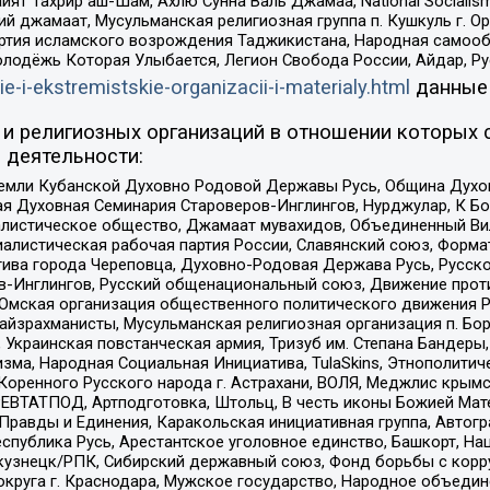
ят Тахрир аш-Шам, Ахлю Сунна Валь Джамаа, National Socialism
ий джамаат, Мусульманская религиозная группа п. Кушкуль г. 
ртия исламского возрождения Таджикистана, Народная самооб
олодёжь Которая Улыбается, Легион Свобода России, Айдар, Р
ie-i-ekstremistskie-organizacii-i-materialy.html
данные
и религиозных организаций в отношении которых 
 деятельности:
земли Кубанской Духовно Родовой Державы Русь, Община Духо
 Духовная Семинария Староверов-Инглингов, Нурджулар, К Бо
листическое общество, Джамаат мувахидов, Объединенный Вил
иалистическая рабочая партия России, Славянский союз, Форма
ива города Череповца, Духовно-Родовая Держава Русь, Русск
-Инглингов, Русский общенациональный союз, Движение против
 Омская организация общественного политического движения Р
йзрахманисты, Мусульманская религиозная организация п. Бо
краинская повстанческая армия, Тризуб им. Степана Бандеры, Бр
зма, Народная Социальная Инициатива, TulaSkins, Этнополитич
оренного Русского народа г. Астрахани, ВОЛЯ, Меджлис крымс
РЕВТАТПОД, Артподготовка, Штольц, В честь иконы Божией Мате
равды и Единения, Каракольская инициативная группа, Автогра
спублика Русь, Арестантское уголовное единство, Башкорт, Наци
окузнецк/РПК, Сибирский державный союз, Фонд борьбы с кор
округа г. Краснодара, Мужское государство, Народное объедин