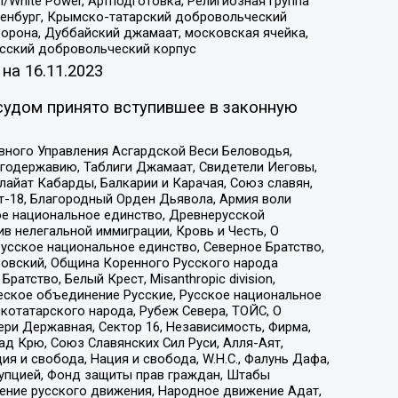
/White Power, Артподготовка, Религиозная группа
Оренбург, Крымско-татарский добровольческий
орона, Дуббайский джамаат, московская ячейка,
усский добровольческий корпус
 на
16.11.2023
судом принято вступившее в законную
вного Управления Асгардской Веси Беловодья,
годержавию, Таблиги Джамаат, Свидетели Иеговы,
айат Кабарды, Балкарии и Карачая, Союз славян,
т-18, Благородный Орден Дьявола, Армия воли
ое национальное единство, Древнерусской
 нелегальной иммиграции, Кровь и Честь, О
усское национальное единство, Северное Братство,
ровский, Община Коренного Русского народа
атство, Белый Крест, Misanthropic division,
еское объединение Русские, Русское национальное
котатарского народа, Рубеж Севера, ТОЙС, О
ри Державная, Сектор 16, Независимость, Фирма,
д Крю, Союз Славянских Сил Руси, Алля-Аят,
я и свобода, Нация и свобода, W.H.С., Фалунь Дафа,
рупцией, Фонд защиты прав граждан, Штабы
ение русского движения, Народное движение Адат,