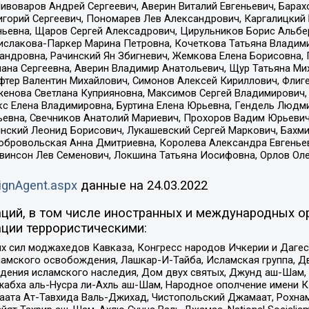
Пивоваров Андрей Сергеевич, Аверин Виталий Евгеньевич, Бара
горий Сергеевич, Пономарев Лев Александрович, Каргалицкий 
ньевна, Щаров Сергей Алексадрович, Цирульников Борис Альбер
ислакова-Паркер Марина Петровна, Кочеткова Татьяна Владими
сандровна, Рачинский Ян Збигневич, Жемкова Елена Борисовна,
лана Сергеевна, Аверин Владимир Анатольевич, Щур Татьяна М
фтер Валентин Михайлович, Симонов Алексей Кириллович, Флиг
женова Светлана Куприяновна, Максимов Сергей Владимирович, 
кс Елена Владимировна, Буртина Елена Юрьевна, Гендель Людм
евна, Свечников Анатолий Мариевич, Прохоров Вадим Юрьевич
инский Леонид Борисович, Лукашевский Сергей Маркович, Бахм
Добровольская Анна Дмитриевна, Королева Александра Евгенье
евинсон Лев Семенович, Локшина Татьяна Иосифовна, Орлов Ол
ignAgent.aspx
данные на
24.03.2022
ций, в том числе иностранных и международных ор
ции террористическими:
ил моджахедов Кавказа, Конгресс народов Ичкерии и Дагеста
ламского освобождения, Лашкар-И-Тайба, Исламская группа, Дв
ения исламского наследия, Дом двух святых, Джунд аш-Шам, 
жабха аль-Нусра ли-Ахль аш-Шам, Народное ополчение имени К.
ата Ат-Тавхида Валь-Джихад, Чистопольский Джамаат, Рохнам