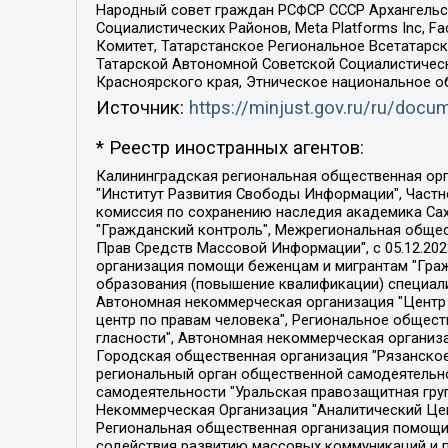
Народный совет граждан РСФСР СССР Архангельск
Социалистических Районов, Meta Platforms Inc, 
Комитет, Татарстанское Региональное Всетатар
Татарской Автономной Советской Социалистическ
Красноярского края, Этническое национальное о
Источник:
https://minjust.gov.ru/ru/doc
* Реестр иностранных агентов:
Калининградская региональная общественная организация "Экозащита!-Женсовет", Фонд содействия защите прав и свобод граждан "Общественный вердикт", Фонд "Институт Развития Свободы Информации", Частное учреждение "Информационное агентство МЕМО. РУ", Региональная общественная организация "Общественная комиссия по сохранению наследия академика Сахарова", Фонд поддержки свободы прессы, Санкт-Петербургская общественная правозащитная организация "Гражданский контроль", Межрегиональная общественная организация "Информационно-просветительский центр "Мемориал", Региональный Фонд "Центр Защиты Прав Средств Массовой Информации", с 05.12.2023 Фонд "Центр Защиты Прав Средств массовой информации", Региональная общественная благотворительная организация помощи беженцам и мигрантам "Гражданское содействие", Негосударственное образовательное учреждение дополнительного профессионального образования (повышение квалификации) специалистов "АКАДЕМИЯ ПО ПРАВАМ ЧЕЛОВЕКА", Свердловская региональная общественная организация "Сутяжник", Автономная некоммерческая организация "Центр независимых социологических исследований", Союз общественных объединений "Российский исследовательский центр по правам человека", Региональное общественное учреждение научно-информационный центр "МЕМОРИАЛ", Некоммерческая организация "Фонд защиты гласности", Автономная некоммерческая организация "Институт прав человека", Городская общественная организация "Екатеринбургское общество "МЕМОРИАЛ", Городская общественная организация "Рязанское историко-просветительское и правозащитное общество "Мемориал" (Рязанский Мемориал), Челябинский региональный орган общественной самодеятельности – женское общественное объединение "Женщины Евразии", Челябинский региональный орган общественной самодеятельности "Уральская правозащитная группа", Фонд содействия защите здоровья и социальной справедливости имени Андрея Рылькова, Автономная Некоммерческая Организация "Аналитический Центр Юрия Левады", Автономная некоммерческая организация социальной поддержки населения "Проект Апрель", Региональная общественная организация помощи женщинам и детям, находящимся в кризисной ситуации "Информационно-методический центр "Анна", Фонд содействия развитию массовых коммуникаций и правовому просвещению "Так-так-Так", Фонд содействия устойчивому развитию "Серебряная тайга", Свердловский региональный общественный фонд социальных проектов "Новое время", "Idel.Реалии", Кавказ.Реалии, Крым.Реалии, Телеканал Настоящее Время, Татаро-башкирская служба Радио Свобода (Azatliq Radiosi), Радио Свободная Европа/Радио Свобода (PCE/PC), "Сибирь.Реалии", "Фактограф", Благотворительный фонд помощи осужденным и их семьям, Автономная некоммерческая организация "Институт глобализации и социальных движений", Фонд "В защиту прав заключенных", Частное учреждение "Центр поддержки и содействия развитию средств массовой информации", Пензенский региональный общественный благотворительный фонд "Гражданский союз", "Север.Реалии", Некоммерческая организация Фонд "Правовая инициатива", 