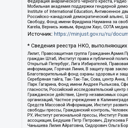
Федерация анархического черного креста, Радио
Мобильная академия поддержки гендерной демократи
Institute of International Education, Антивоенн
Российско-канадский демократический альянс, 
Свободу, Фонд имени Фридриха Науманна за свобо
Karelia, Вернись живым, Фридом Хаус, СОТА меди
Источник:
https://minjust.gov.ru/ru/doc
* Сведения реестра НКО, выполняющих 
Лилит, Правозащитная группа Гражданин.Армия.П
граждан Штаб, Институт права и публичной поли
Открытый Петербург, Лига Избирателей, Правова
информации, Горячая Линия, В защиту прав закл
Благотворительный фонд охраны здоровья и защи
Серебряная тайга, Так-Так-Так, Сова, центр Анн
Парк Гагарина, Фонд имени Андрея Рылькова, Сф
гласности, Российский исследовательский центр 
Гражданское действие, Центр независимых соци
организаций, Частное учреждение в Калининград
Средств Массовой Информации, Институт развити
свободы прессы, Гражданский контроль, Человек
РУ, Институт региональной прессы, Институт Ра
ассоциация, Бедушев Петр Петрович, Дзугкоева 
Чанышева Лилия Айратовна, Сидорович Ольга Бори