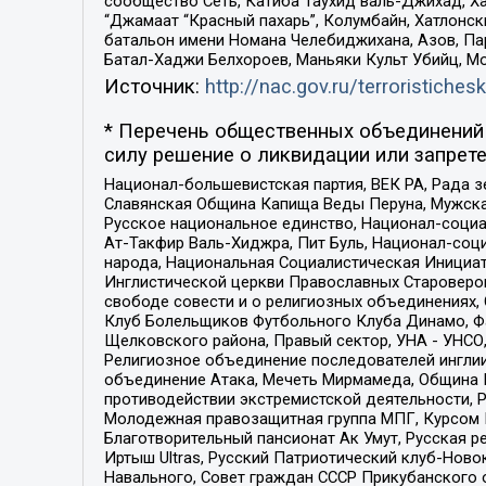
сообщество Сеть, Катиба Таухид валь-Джихад, Хай
“Джамаат “Красный пахарь”, Колумбайн, Хатлонск
батальон имени Номана Челебиджихана, Азов, Па
Батал-Хаджи Белхороев, Маньяки Культ Убийц, М
Источник:
http://nac.gov.ru/terroristichesk
* Перечень общественных объединений 
силу решение о ликвидации или запрете
Национал-большевистская партия, ВЕК РА, Рада 
Славянская Община Капища Веды Перуна, Мужская
Русское национальное единство, Национал-социа
Ат-Такфир Валь-Хиджра, Пит Буль, Национал-соц
народа, Национальная Социалистическая Инициат
Инглистической церкви Православных Староверов
свободе совести и о религиозных объединениях,
Клуб Болельщиков Футбольного Клуба Динамо, Фа
Щелковского района, Правый сектор, УНА - УНСО, У
Религиозное объединение последователей инглии
объединение Атака, Мечеть Мирмамеда, Община К
противодействии экстремистской деятельности, 
Молодежная правозащитная группа МПГ, Курсом П
Благотворительный пансионат Ак Умут, Русская ре
Иртыш Ultras, Русский Патриотический клуб-Нов
Навального, Совет граждан СССР Прикубанского 