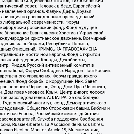
 Маршалла Соединенных Штатов, Тихоокеанский
нтический совет, Человек в беде, Европейский
 извлечения органов, Фалунь Дафа, Друзья
рганизация по расследованию преследований
тр либеральной современности, Форум
 Оксфордский российский фонд, Фонд Будущее
е Управление Евангельских Христиан Украинской
еждународное христианское движение, Всемирный
людению за выборами, Республика Польша,
народных Отношений, КРИМСЬКА ПРАВОЗАХИСНА
ы Центральной и Восточной Европы, Фонд Открытой
иональная федерация Канады, Декабристы,
тр , Риддл, Русский антивоенный комитет в
nternational, Форум Свободных Народов ПостРоссии,
дарственного управления, Форум гражданского
рнешнл, Фонд борьбы с коррупцией Инк, Завет
прав человека Чернигов, Фонд Дом Прав Человека,
н, Дом прав человека Крым, Центр дикого лосося,
стов расследователей, АЛЛАТРА, За свободную
д, Гудзоновский институт, Фонд Демократического
сследований, Общество Сторожевой башни, Библии и
сточная Европа, Российский комитет действия,
-расследователей, Служба поддержки, Свободная
 Russie-Libertes, La Asocicion de Rusos Libres,
an Election Monitor, Article 19, Мнение медиа,