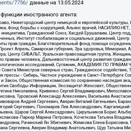
uments/7756/
данные на
13.05.2024
функции иностранного агента:
раво, Нижегородский центр немецкой и европейской культуры,
тики, Фонд борьбы с коррупцией, Альянс врачей, НАСИЛИЮ.НЕТ,
я инициатива, Гражданский Союз, Хасдей Ерушалаим, Центр по
юченных, Институт глобализации и социальных движений, Цент
ты прав граждан, Благотворительный фонд помощи осужденным
а, Проект Апрель, Самарская губерния, Эра здоровья, Мемориал
ера, Центр СИБАЛЬТ, Уральская правозащитная группа, Женщины
по правам человека, Дальневосточный центр развития гражданс
ологических исследований, Сутяжник, АКАДЕМИЯ ПО ПРАВАМ Ч
е Совета Министров северных стран, Гражданское содействие,
я прессы - Сибирь, Частное учреждение в Санкт-Петербурге С
 и Закон, Общественная комиссия по сохранению наследия ак
звития Свободы Информации, Экозащита!-Женсовет, Общественн
Регина Николаевна, Кривенко Сергей Владимирович, Милославс
совна, Туровский Александр Алексеевич, Васильева Анастасия
Пивоваров Андрей Сергеевич, Аверин Виталий Евгеньевич, Бара
горий Сергеевич, Пономарев Лев Александрович, Каргалицкий 
ньевна, Щаров Сергей Алексадрович, Цирульников Борис Альбер
ислакова-Паркер Марина Петровна, Кочеткова Татьяна Владими
сандровна, Рачинский Ян Збигневич, Жемкова Елена Борисовна,
лана Сергеевна, Аверин Владимир Анатольевич, Щур Татьяна М