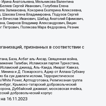
е Ирина Анатольевна, Мельникова Валентина
Беляев Сергей Иванович, Голубева Елена
ила Залмановна, Кокорина Екатерина Алексеевна,
, Шахова Елена Владимировна, Подузов Сергей
ин Вячеслав Иванович, Шабад Анатолий Ефимович,
вна, Смирнов Владимир Александрович, Вицин
ег Петрович, Полякова Мара Федоровна, Резник
ганизаций, признанных в соответствии с
на, База, Асбат аль-Ансар, Священная война,
ижение Талибан, Исламская партия Туркестана,
Исламский джихад, Аль-Каида, Имарат Кавказ,
 Минина и Д. Пожарского, Аджр от Аллаха Субхану
о ба суи давлати исломи, Террористическое
/White Power, Артподготовка, Религиозная группа
Оренбург, Крымско-татарский добровольческий
орона, Дуббайский джамаат, московская ячейка,
усский добровольческий корпус
 на
16.11.2023