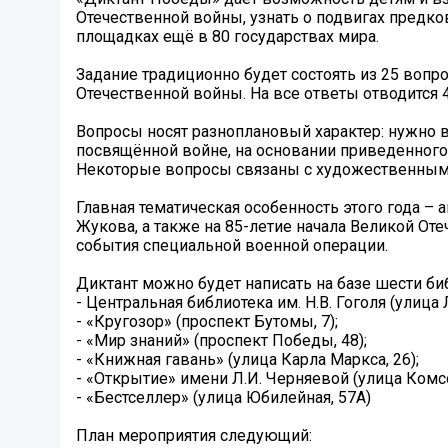
Отечественной войны, узнать о подвигах предков
площадках ещё в 80 государствах мира.
Задание традиционно будет состоять из 25 воп
Отечественной войны. На все ответы отводится 4
Вопросы носят разноплановый характер: нужно в
посвящённой войне, на основании приведенного 
Некоторые вопросы связаны с художественным
Главная тематическая особенность этого года –
Жукова, а также на 85-летие начала Великой От
события специальной военной операции.
Диктант можно будет написать на базе шести би
- Центральная библиотека им. Н.В. Гоголя (улица
- «Кругозор» (проспект Бутомы, 7);
- «Мир знаний» (проспект Победы, 48);
- «Книжная гавань» (улица Карла Маркса, 26);
- «Открытие» имени Л.И. Черняевой (улица Комсо
- «Бестселлер» (улица Юбилейная, 57А)
План мероприятия следующий: