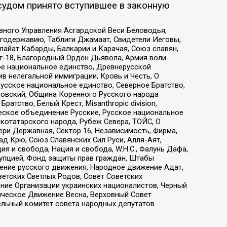
судом принято вступившее в законную
вного Управления Асгардской Веси Беловодья,
годержавию, Таблиги Джамаат, Свидетели Иеговы,
айат Кабарды, Балкарии и Карачая, Союз славян,
т-18, Благородный Орден Дьявола, Армия воли
ое национальное единство, Древнерусской
 нелегальной иммиграции, Кровь и Честь, О
усское национальное единство, Северное Братство,
ровский, Община Коренного Русского народа
атство, Белый Крест, Misanthropic division,
еское объединение Русские, Русское национальное
котатарского народа, Рубеж Севера, ТОЙС, О
ри Державная, Сектор 16, Независимость, Фирма,
д Крю, Союз Славянских Сил Руси, Алля-Аят,
я и свобода, Нация и свобода, W.H.С., Фалунь Дафа,
рупцией, Фонд защиты прав граждан, Штабы
ение русского движения, Народное движение Адат,
етских Светлых Родов, Совет Советских
ение Организации украинских националистов, Черный
ическое Движение Весна, Верховный Совет
ельный комитет совета народных депутатов