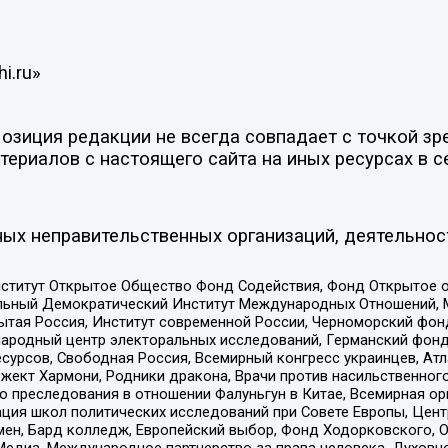
i.ru»
зиция редакции не всегда совпадает с точкой зре
ериалов с настоящего сайта на иных ресурсах в с
ых неправительственных организаций, деятельнос
ститут Открытое Общество Фонд Содействия, Фонд Открытое 
альный Демократический Институт Международных Отношений,
тая Россия, Институт современной России, Черноморский фонд
родный центр электоральных исследований, Германский фонд
рсов, Свободная Россия, Всемирный конгресс украинцев, Атла
ект Хармони, Родники дракона, Врачи против насильственного
ию преследования в отношении Фалуньгун в Китае, Всемирная о
ация школ политических исследований при Совете Европы, Цен
мен, Бард колледж, Европейский выбор, Фонд Ходорковского,
едиа, Международное партнерство за права человека, Духовно