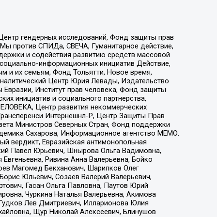
 Центр гендерных исследований, Фонд защиты прав
 Мы против СПИДа, СВЕЧА, Гуманитарное действие,
ддержки и содействия развитию средств массовой
р социально-информационных инициатив Действие,
 и их семьям, Фонд Тольятти, Новое время,
, Аналитический Центр Юрия Левады, Издательство
 Евразии, Институт прав человека, Фонд защиты
ких инициатив и социального партнерства,
ЕЛОВЕКА, Центр развития некоммерческих
 Трансперенси Интернешнл-Р, Центр Защиты Прав
овета Министров Северных Стран, Фонд поддержки
адемика Сахарова, Информационное агентство МЕМО.
ый вердикт, Евразийская антимонопольная
кий Павел Юрьевич, Шнырова Ольга Вадимовна,
 Евгеньевна, Ривина Анна Валерьевна, Бойко
хоев Магомед Бекханович, Шарипков Олег
Борис Юльевич, Созаев Валерий Валерьевич,
тович, Гасан Ольга Павловна, Паутов Юрий
ровна, Чуркина Наталья Валерьевна, Акимова
 Гудков Лев Дмитриевич, Илларионова Юлия
ихайловна, Щур Николай Алексеевич, Блинушов