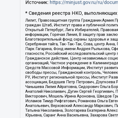
Источник:
https://minjust.gov.ru/ru/doc
* Сведения реестра НКО, выполняющих 
Лилит, Правозащитная группа Гражданин.Армия.П
граждан Штаб, Институт права и публичной поли
Открытый Петербург, Лига Избирателей, Правова
информации, Горячая Линия, В защиту прав закл
Благотворительный фонд охраны здоровья и защи
Серебряная тайга, Так-Так-Так, Сова, центр Анн
Парк Гагарина, Фонд имени Андрея Рылькова, Сф
гласности, Российский исследовательский центр 
Гражданское действие, Центр независимых соци
организаций, Частное учреждение в Калининград
Средств Массовой Информации, Институт развити
свободы прессы, Гражданский контроль, Человек
РУ, Институт региональной прессы, Институт Ра
ассоциация, Бедушев Петр Петрович, Дзугкоева 
Чанышева Лилия Айратовна, Сидорович Ольга Бори
Анатолий Николаевич, Дугин Сергей Георгиевич, 
Викторович, Мошель Ирина Ароновна, Шведов Гри
Исламов Тимур Рифгатович, Романова Ольга Евге
Анатольевич, Верховский Александр Маркович, П
Татьяна Николаевна, Золотарева Екатерина Алек
Юрьевна, Саранг Анна Васильевна, Захарова Свет