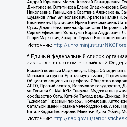
Андрей Юрьевич, Мосин Алексей Геннадьевич, Ге
Дмитриевна, Вититинова Елена Владимировна, Ба
Николаевна, Ганнушкина Светлана Алексеевна, За
Шуманов Илья Вячеславович, Арапова Галина Юрь
Васильевич, Протасова Ирина Вячеславовна, Лит
Сухих Дарья Николаевна, Орлов Олег Петрович, 
Сергей Ефимович, Золотухин Борис Андреевич, Л
Генри Маркович, Захаров Герман Константинович
Источник:
http://unro.minjust.ru/NKOFore
* Единый федеральный список организа
законодательством Российской Федера
Высший военный Маджлисуль Шура Объединенных с
Исламская группа, Братья-мусульмане, Партия ис
Общество социальных реформ, Общество возрожд
АБТО, Правый сектор, Исламское государство, Д
уа Тагьаля SHAM, АУМ Синрике, Муджахеды джама
сообщество Сеть, Катиба Таухид валь-Джихад, Хай
“Джамаат “Красный пахарь”, Колумбайн, Хатлонск
батальон имени Номана Челебиджихана, Азов, Па
Батал-Хаджи Белхороев, Маньяки Культ Убийц, М
Источник:
http://nac.gov.ru/terroristichesk