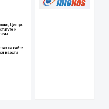
нске, Центре
ституте и
тном
тах на сайте:
тся ввести