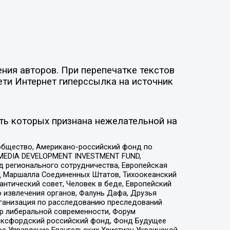
ния авторов. При перепечатке текстов
ети Интернет гиперссылка на источник
ть которых признана нежелательной на
общество, Американо-российский фонд по
 MEDIA DEVELOPMENT INVESTMENT FUND,
 регионального сотрудничества, Европейская
 Маршалла Соединенных Штатов, Тихоокеанский
нтический совет, Человек в беде, Европейский
 извлечения органов, Фалунь Дафа, Друзья
рганизация по расследованию преследований
тр либеральной современности, Форум
 Оксфордский российский фонд, Фонд Будущее
е Управление Евангельских Христиан Украинской