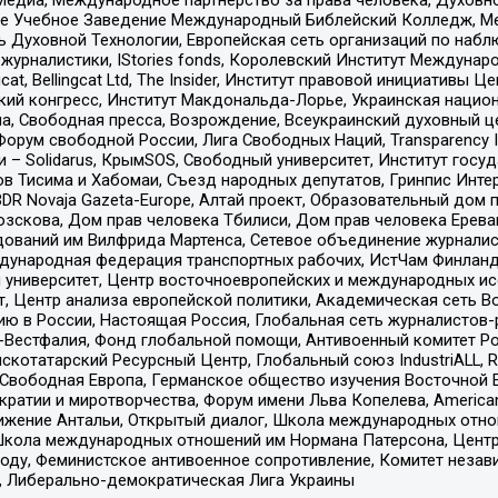
ое Учебное Заведение Международный Библейский Колледж, М
ь Духовной Технологии, Европейская сеть организаций по наб
урналистики, IStories fonds, Королевский Институт Между
gcat, Bellingcat Ltd, The Insider, Институт правовой инициатив
инский конгресс, Институт Макдональда-Лорье, Украинская нац
, Свободная пресса, Возрождение, Всеукраинский духовный цен
орум свободной России, Лига Свободных Наций, Transparеncy I
– Solidarus, КрымSOS, Свободный университет, Институт госу
в Тисима и Хабомаи, Съезд народных депутатов, Гринпис Инте
DR Novaja Gazeta-Europe, Алтай проект, Образовательный дом 
зскова, Дом прав человека Тбилиси, Дом прав человека Ерева
едований им Вилфрида Мартенса, Сетевое объединение журнали
Международная федерация транспортных рабочих, ИстЧам Финлан
й университет, Центр восточноевропейских и международных и
, Центр анализа европейской политики, Академическая сеть Во
ю в России, Настоящая Россия, Глобальная сеть журналистов
естфалия, Фонд глобальной помощи, Антивоенный комитет России,
татарский Ресурсный Центр, Глобальный союз IndustriALL, Russi
 Свободная Европа, Германское общество изучения Восточной 
и и миротворчества, Форум имени Льва Копелева, American Counci
ое движение Антальи, Открытый диалог, Школа международных отн
Школа международных отношений им Нормана Патерсона, Центр
ду, Феминистское антивоенное сопротивление, Комитет независ
а, Либерально-демократическая Лига Украины