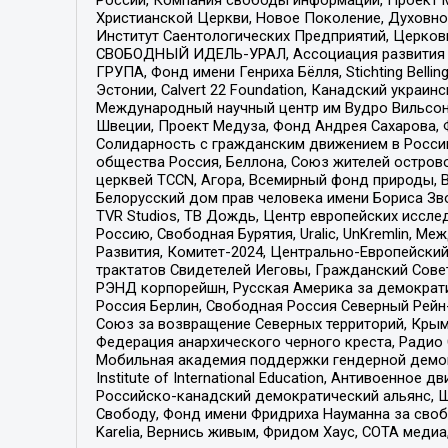
Христианской Церкви, Новое Поколение, Духовн
Институт Саентологических Предприятий, Церков
СВОБОДНЫЙ ИДЕЛЬ-УРАЛ, Ассоциация развития ж
ГРУПА, Фонд имени Генриха Бёлля, Stichting Bellin
Эстонии, Calvert 22 Foundation, Канадский укра
Международный научный центр им Вудро Вильсона
Швеции, Проект Медуза, Фонд Андрея Сахарова, Ф
Солидарность с гражданским движением в России 
общества Россия, Беллона, Союз жителей острово
церквей TCCN, Агора, Всемирный фонд природы, B
Белорусский дом прав человека имени Бориса Зво
TVR Studios, ТВ Дождь, Центр европейских иссл
Россию, Свободная Бурятия, Uralic, UnKremlin, 
Развития, Комитет-2024, Центрально-Европейски
трактатов Свидетелей Иеговы, Гражданский Совет
РЭНД корпорейшн, Русская Америка за демократи
Россия Берлин, Свободная Россия Северный Рейн-В
Союз за возвращение Северных территорий, Крымско
Федерация анархического черного креста, Радио
Мобильная академия поддержки гендерной демократи
Institute of International Education, Антивоенн
Российско-канадский демократический альянс, 
Свободу, Фонд имени Фридриха Науманна за свобо
Karelia, Вернись живым, Фридом Хаус, СОТА меди