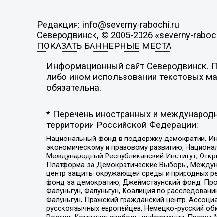
Редакция: info@severny-rabochi.ru
Северодвинск, © 2005-2026 «severny-raboch
ПОКАЗАТЬ БАННЕРНЫЕ МЕСТА
Информационный сайт Северодвинск. По
либо ином использовании текстовых мат
обязательна.
* Перечень иностранных и международн
территории Российской Федерации:
Национальный фонд в поддержку демократии, Ин
экономическому и правовому развитию, Национ
Международный Республиканский Институт, Откры
Платформа за Демократические Выборы, Междуна
центр защиты окружающей среды и природных ресу
фонд за демократию, Джеймстаунский фонд, Прож
Фалуньгун, Фалуньгун, Коалиция по расследован
Фалуньгун, Пражский гражданский центр, Ассоци
русскоязычных европейцев, Немецко-русский об
России, Компания свободы информации, Проект М