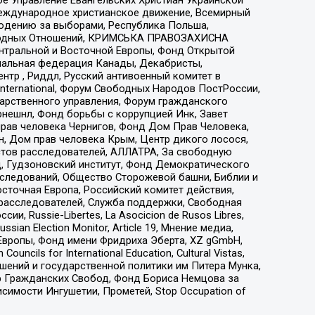
еждународное христианское движение, Всемирный
людению за выборами, Республика Польша,
народных Отношений, КРИМСЬКА ПРАВОЗАХИСНА
ы Центральной и Восточной Европы, Фонд Открытой
иональная федерация Канады, Декабристы,
тр , Риддл, Русский антивоенный комитет в
nternational, Форум Свободных Народов ПостРоссии,
дарственного управления, Форум гражданского
рнешнл, Фонд борьбы с коррупцией Инк, Завет
прав человека Чернигов, Фонд Дом Прав Человека,
н, Дом прав человека Крым, Центр дикого лосося,
стов расследователей, АЛЛАТРА, За свободную
д, Гудзоновский институт, Фонд Демократического
сследований, Общество Сторожевой башни, Библии и
сточная Европа, Российский комитет действия,
-расследователей, Служба поддержки, Свободная
 Russie-Libertes, La Asocicion de Rusos Libres,
an Election Monitor, Article 19, Мнение медиа,
Европы, Фонд имени Фридриха Эберта, XZ gGmbH,
ls for International Education, Cultural Vistas,
ошений и государственной политики им Питера Мунка,
 Гражданских Свобод, Фонд Бориса Немцова за
имости Ингушетии, Прометей, Stop Occupation of