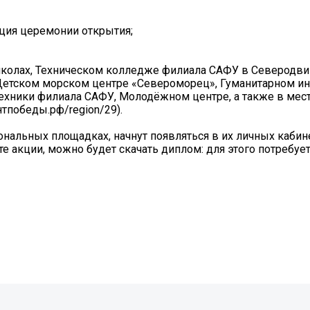
ляция церемонии открытия;
школах, Техническом колледже филиала САФУ в Северодви
Детском морском центре «Североморец», Гуманитарном ин
 техники филиала САФУ, Молодёжном центре, а также в мес
нтпобеды.рф/region/29).
нальных площадках, начнут появляться в их личных кабине
йте акции, можно будет скачать диплом: для этого потребуе