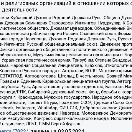
и религиозных организаций в отношении которых 
 деятельности:
земли Кубанской Духовно Родовой Державы Русь, Община Духо
 Духовная Семинария Староверов-Инглингов, Нурджулар, К Бо
листическое общество, Джамаат мувахидов, Объединенный Вил
иалистическая рабочая партия России, Славянский союз, Форма
ива города Череповца, Духовно-Родовая Держава Русь, Русск
-Инглингов, Русский общенациональный союз, Движение против
 Омская организация общественного политического движения Р
йзрахманисты, Мусульманская религиозная организация п. Бо
краинская повстанческая армия, Тризуб им. Степана Бандеры, Бр
зма, Народная Социальная Инициатива, TulaSkins, Этнополитич
оренного Русского народа г. Астрахани, ВОЛЯ, Меджлис крымс
РЕВТАТПОД, Артподготовка, Штольц, В честь иконы Божией Мате
равды и Единения, Каракольская инициативная группа, Автогра
спублика Русь, Арестантское уголовное единство, Башкорт, Наци
окузнецк/РПК, Сибирский державный союз, Фонд борьбы с кор
округа г. Краснодара, Мужское государство, Народное объедин
ой области, Проект Штурм, Граждане СССР, Держава Союз Сов
Facebook, Instagram, WhatsApp, СИЧ-С14, Добровольческое Движ
ское общественное движение, Невоград, Молодежное Демократ
ой Республики, Конгресс ойрат-калмыцкого народа, Исполнит
бъединение, ЛГБТ, Я.МЫ Сергей Фургал
uments/7822/
данные на
03.05.2024