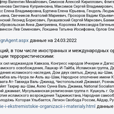
фтер Валентин Михайлович, Симонов Алексей Кириллович, Флиг
женова Светлана Куприяновна, Максимов Сергей Владимирович, 
кс Елена Владимировна, Буртина Елена Юрьевна, Гендель Людм
евна, Свечников Анатолий Мариевич, Прохоров Вадим Юрьевич
инский Леонид Борисович, Лукашевский Сергей Маркович, Бахм
Добровольская Анна Дмитриевна, Королева Александра Евгенье
евинсон Лев Семенович, Локшина Татьяна Иосифовна, Орлов Ол
ignAgent.aspx
данные на
24.03.2022
ций, в том числе иностранных и международных ор
ции террористическими:
ил моджахедов Кавказа, Конгресс народов Ичкерии и Дагеста
ламского освобождения, Лашкар-И-Тайба, Исламская группа, Дв
ения исламского наследия, Дом двух святых, Джунд аш-Шам, 
жабха аль-Нусра ли-Ахль аш-Шам, Народное ополчение имени К.
ата Ат-Тавхида Валь-Джихад, Чистопольский Джамаат, Рохнам
ят Тахрир аш-Шам, Ахлю Сунна Валь Джамаа, National Socialism
ий джамаат, Мусульманская религиозная группа п. Кушкуль г. 
ртия исламского возрождения Таджикистана, Народная самооб
олодёжь Которая Улыбается, Легион Свобода России, Айдар, Р
ie-i-ekstremistskie-organizacii-i-materialy.html
данные