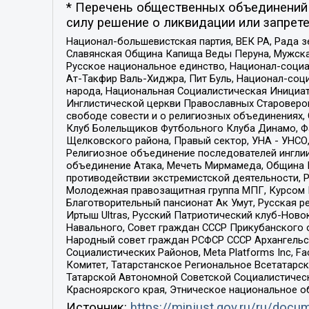
* Перечень общественных объединений 
силу решение о ликвидации или запрете
Национал-большевистская партия, ВЕК РА, Рада 
Славянская Община Капища Веды Перуна, Мужская
Русское национальное единство, Национал-социа
Ат-Такфир Валь-Хиджра, Пит Буль, Национал-соц
народа, Национальная Социалистическая Инициат
Инглистической церкви Православных Староверов
свободе совести и о религиозных объединениях,
Клуб Болельщиков Футбольного Клуба Динамо, Фа
Щелковского района, Правый сектор, УНА - УНСО, У
Религиозное объединение последователей инглии
объединение Атака, Мечеть Мирмамеда, Община К
противодействии экстремистской деятельности, 
Молодежная правозащитная группа МПГ, Курсом П
Благотворительный пансионат Ак Умут, Русская ре
Иртыш Ultras, Русский Патриотический клуб-Нов
Навального, Совет граждан СССР Прикубанского 
Народный совет граждан РСФСР СССР Архангельск
Социалистических Районов, Meta Platforms Inc, 
Комитет, Татарстанское Региональное Всетатар
Татарской Автономной Советской Социалистическ
Красноярского края, Этническое национальное о
Источник:
https://minjust.gov.ru/ru/doc