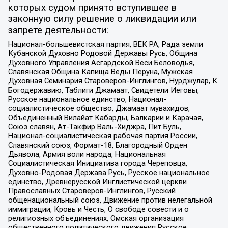
которых судом принято вступившее в
законную силу решение о ликвидации или
запрете деятельности:
Национал-большевистская партия, ВЕК РА, Рада земли
Кубанской Духовно Родовой Державы Русь, Община
Духовного Управления Асгардской Веси Беловодья,
Славянская Община Капища Веды Перуна, Мужская
Духовная Семинария Староверов-Инглингов, Нурджулар, К
Богодержавию, Таблиги Джамаат, Свидетели Иеговы,
Русское национальное единство, Национал-
социалистическое общество, Джамаат мувахидов,
Объединенный Вилайат Кабарды, Балкарии и Карачая,
Союз славян, Ат-Такфир Валь-Хиджра, Пит Буль,
Национал-социалистическая рабочая партия России,
Славянский союз, Формат-18, Благородный Орден
Дьявола, Армия воли народа, Национальная
Социалистическая Инициатива города Череповца,
Духовно-Родовая Держава Русь, Русское национальное
единство, Древнерусской Инглистической церкви
Православных Староверов-Инглингов, Русский
общенациональный союз, Движение против нелегальной
иммиграции, Кровь и Честь, О свободе совести и о
религиозных объединениях, Омская организация
общественного политического движения Русское