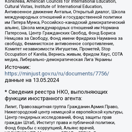
Копелева, American Councils for International Education,
Cultural Vistas, Institute of International Education,
Антивоенное движение Антальи, Открытый диалог, Школа
международных отношений и государственной политики
им Питера Мунка, Российско-канадский демократический
альянс, Школа международных отношений им Нормана
Патерсона, Центр Гражданских Свобод, Фонд Бориса
Немцова за Свободу, Фонд имени Фридриха Науманна за
свободу, Феминистское антивоенное сопротивление,
Комитет независимости Ингушетии, Прометей, Stop
Occupation of Karelia, Вернись живым, Фридом Хаус, СОТА
медиа, Либерально-демократическая Лига Украины
Источник:
https://minjust.gov.ru/ru/documents/7756/
данные на
13.05.2024
* Сведения реестра НКО, выполняющих
функции иностранного агента:
Лилит, Правозащитная группа Гражданин.Армия.Право,
Нижегородский центр немецкой и европейской культуры,
Центр гендерных исследований, Фонд защиты прав
граждан Штаб, Институт права и публичной политики,
Фонд борьбы с коррупцией, Альянс врачей,