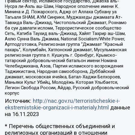
Правый сектор, Исламское государство, Джабха аль-
Нусра ли-Ахль аш-Шам, Народное ополчение имени К.
Минина и Д. Пожарского, Аджр от Аллаха Субхану уа
Тагьаля SHAM, АУМ Синрике, Муджахеды джамаата Ат-
Тавхида Валь-Джихад, Чистопольский Джамаат, Рохнамо
ба суи давлати исломи, Террористическое сообщество
Сеть, Катиба Таухид валь-Джихад, Хайят Тахрир аш-Шам,
Ахлю Сунна Валь Джамаа, National Socialism/White Power,
Артподготовка, Религиозная группа “Джамаат “Красный
пахарь”, Колумбайн, Хатлонский джамаат, Мусульманская
религиозная группа п. Кушкуль г. Оренбург, Крымско-
татарский добровольческий батальон имени Номана
Челебиджихана, Азов, Партия исламского возрождения
Таджикистана, Народная самооборона, Дуббайский
джамаат, московская ячейка, Батал-Хаджи Белхороев,
Маньяки Культ Убийц, Молодёжь Которая Улыбается,
Легион Свобода России, Айдар, Русский добровольческий
корпус
Источник:
http://nac.gov.ru/terroristicheskie-i-
ekstremistskie-organizacii-i-materialy.html
данные
на
16.11.2023
* Перечень общественных объединений и
религиозных организаций в отношении