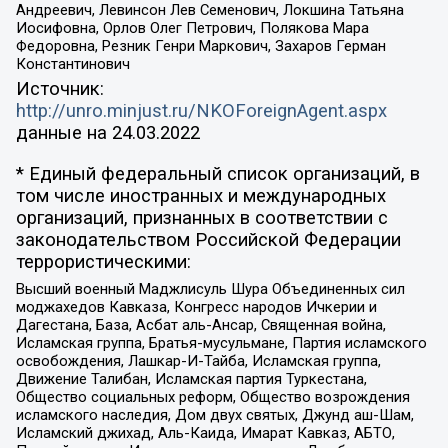
Андреевич, Левинсон Лев Семенович, Локшина Татьяна
Иосифовна, Орлов Олег Петрович, Полякова Мара
Федоровна, Резник Генри Маркович, Захаров Герман
Константинович
Источник:
http://unro.minjust.ru/NKOForeignAgent.aspx
данные на
24.03.2022
* Единый федеральный список организаций, в
том числе иностранных и международных
организаций, признанных в соответствии с
законодательством Российской Федерации
террористическими:
Высший военный Маджлисуль Шура Объединенных сил
моджахедов Кавказа, Конгресс народов Ичкерии и
Дагестана, База, Асбат аль-Ансар, Священная война,
Исламская группа, Братья-мусульмане, Партия исламского
освобождения, Лашкар-И-Тайба, Исламская группа,
Движение Талибан, Исламская партия Туркестана,
Общество социальных реформ, Общество возрождения
исламского наследия, Дом двух святых, Джунд аш-Шам,
Исламский джихад, Аль-Каида, Имарат Кавказ, АБТО,