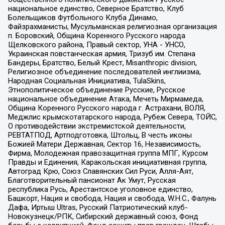
национальное единство, Северное Братство, Клуб
Болельщиков Футбольного Клуба Динамо,
Файзрахманисты, Мусульманская религиозная организация
п. Боровский, Община Коренного Русского народа
Щелковского района, Правый сектор, УНА - УНСО,
Украинская повстанческая армия, Тризуб им. Степана
Бандеры, Братство, Белый Крест, Misanthropic division,
Религиозное объединение последователей инглиизма,
Народная Социальная Инициатива, TulaSkins,
Этнополитическое объединение Русские, Русское
национальное объединение Атака, Мечеть Мирмамеда,
Община Коренного Русского народа г. Астрахани, ВОЛЯ,
Меджлис крымскотатарского народа, Рубеж Севера, ТОЙС,
О противодействии экстремистской деятельности,
РЕВТАТПОД, Артподготовка, Штольц, В честь иконы
Божией Матери Державная, Сектор 16, Независимость,
Фирма, Молодежная правозащитная группа МПГ, Курсом
Правды и Единения, Каракольская инициативная группа,
Автоград Крю, Союз Славянских Сил Руси, Алля-Аят,
Благотворительный пансионат Ак Умут, Русская
республика Русь, Арестантское уголовное единство,
Башкорт, Нация и свобода, Нация и свобода, W.H.С., Фалунь
Дафа, Иртыш Ultras, Русский Патриотический клуб-
Новокузнецк/РПК, Сибирский державный союз, Фонд