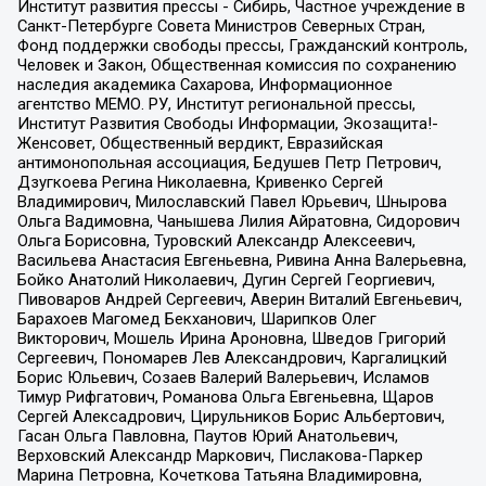
Институт развития прессы - Сибирь, Частное учреждение в
Санкт-Петербурге Совета Министров Северных Стран,
Фонд поддержки свободы прессы, Гражданский контроль,
Человек и Закон, Общественная комиссия по сохранению
наследия академика Сахарова, Информационное
агентство МЕМО. РУ, Институт региональной прессы,
Институт Развития Свободы Информации, Экозащита!-
Женсовет, Общественный вердикт, Евразийская
антимонопольная ассоциация, Бедушев Петр Петрович,
Дзугкоева Регина Николаевна, Кривенко Сергей
Владимирович, Милославский Павел Юрьевич, Шнырова
Ольга Вадимовна, Чанышева Лилия Айратовна, Сидорович
Ольга Борисовна, Туровский Александр Алексеевич,
Васильева Анастасия Евгеньевна, Ривина Анна Валерьевна,
Бойко Анатолий Николаевич, Дугин Сергей Георгиевич,
Пивоваров Андрей Сергеевич, Аверин Виталий Евгеньевич,
Барахоев Магомед Бекханович, Шарипков Олег
Викторович, Мошель Ирина Ароновна, Шведов Григорий
Сергеевич, Пономарев Лев Александрович, Каргалицкий
Борис Юльевич, Созаев Валерий Валерьевич, Исламов
Тимур Рифгатович, Романова Ольга Евгеньевна, Щаров
Сергей Алексадрович, Цирульников Борис Альбертович,
Гасан Ольга Павловна, Паутов Юрий Анатольевич,
Верховский Александр Маркович, Пислакова-Паркер
Марина Петровна, Кочеткова Татьяна Владимировна,