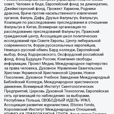
совет, Человек в беде, Европейский фонд за демократию,
Джеймстаунский фонд, Прожект Хармони, Родники
дракона, Врачи против насильственного извлечения
органов, Фалунь Дафа, Друзья Фалуньгун, Фалуньгун,
Коалиция по расследованию преследования в отношении
Фалуньгун в Китае, Всемирная организация по
расследованию преследований Фалуньгун, Пражский
гражданский центр, Ассоциация школ политических
исследований при Совете Европы, Центр либеральной
современности, Форум русскоязычных европейцев,
Немецко-русский обмен, Бард колледж, Европейский
выбор, Фонд Ходорковского, Оксфордский российский
фонд, Фонд Будущее России, Компания свободы
информации, Проект Медиа, Международное партнерство
за права человека, Духовное Управление Евангельских
Христиан Украинской Христианской Церкви, Новое
Поколение, Духовное Учебное Заведение Международный
Библейский Колледж, Международное христианское
движение, Всемирный Институт Саентологических
Предприятий, Церковь Духовной Технологии, Европейская
сеть организаций по наблюдению за выборами,
Республика Польша, СВОБОДНЫЙ ИДЕЛЬ-УРАЛ,
Ассоциация развития журналистики, IStories fonds,
Королевский Институт Международных Отношений,