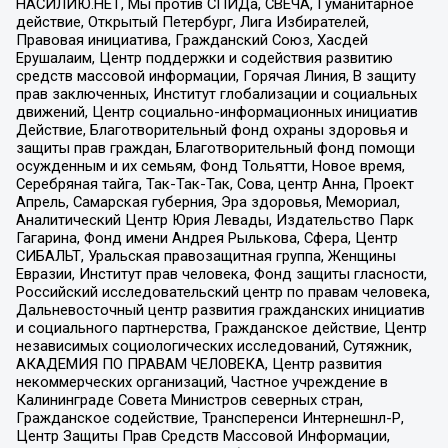
НАСИЛИЮ.НЕТ, Мы против СПИДа, СВЕЧА, Гуманитарное
действие, Открытый Петербург, Лига Избирателей,
Правовая инициатива, Гражданский Союз, Хасдей
Ерушалаим, Центр поддержки и содействия развитию
средств массовой информации, Горячая Линия, В защиту
прав заключенных, Институт глобализации и социальных
движений, Центр социально-информационных инициатив
Действие, Благотворительный фонд охраны здоровья и
защиты прав граждан, Благотворительный фонд помощи
осужденным и их семьям, Фонд Тольятти, Новое время,
Серебряная тайга, Так-Так-Так, Сова, центр Анна, Проект
Апрель, Самарская губерния, Эра здоровья, Мемориал,
Аналитический Центр Юрия Левады, Издательство Парк
Гагарина, Фонд имени Андрея Рылькова, Сфера, Центр
СИБАЛЬТ, Уральская правозащитная группа, Женщины
Евразии, Институт прав человека, Фонд защиты гласности,
Российский исследовательский центр по правам человека,
Дальневосточный центр развития гражданских инициатив
и социального партнерства, Гражданское действие, Центр
независимых социологических исследований, Сутяжник,
АКАДЕМИЯ ПО ПРАВАМ ЧЕЛОВЕКА, Центр развития
некоммерческих организаций, Частное учреждение в
Калининграде Совета Министров северных стран,
Гражданское содействие, Трансперенси Интернешнл-Р,
Центр Защиты Прав Средств Массовой Информации,