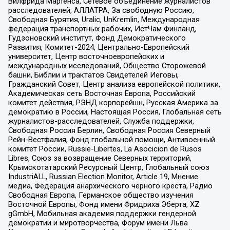
Вилфрида Мартенса, Сетевое объединение журналистов
расследователей, АЛЛАТРА, За свободную Россию,
Свободная Бурятия, Uralic, UnKremlin, Международная
федерация транспортных рабочих, ИстЧам Финланд,
Гудзоновский институт, Фонд Демократического
Развития, Комитет-2024, Центрально-Европейский
университет, Центр восточноевропейских и
международных исследований, Общество Сторожевой
башни, Библии и трактатов Свидетелей Иеговы,
Гражданский Совет, Центр анализа европейской политики,
Академическая сеть Восточная Европа, Российский
комитет действия, РЭНД корпорейшн, Русская Америка за
демократию в России, Настоящая Россия, Глобальная сеть
журналистов-расследователей, Служба поддержки,
Свободная Россия Берлин, Свободная Россия Северный
Рейн-Вестфалия, Фонд глобальной помощи, Антивоенный
комитет России, Russie-Libertes, La Asocicion de Rusos
Libres, Союз за возвращение Северных территорий,
Крымскотатарский Ресурсный Центр, Глобальный союз
IndustriALL, Russian Election Monitor, Article 19, Мнение
медиа, Федерация анархического черного креста, Радио
Свободная Европа, Германское общество изучения
Восточной Европы, Фонд имени Фридриха Эберта, XZ
gGmbH, Мобильная академия поддержки гендерной
демократии и миротворчества, Форум имени Льва