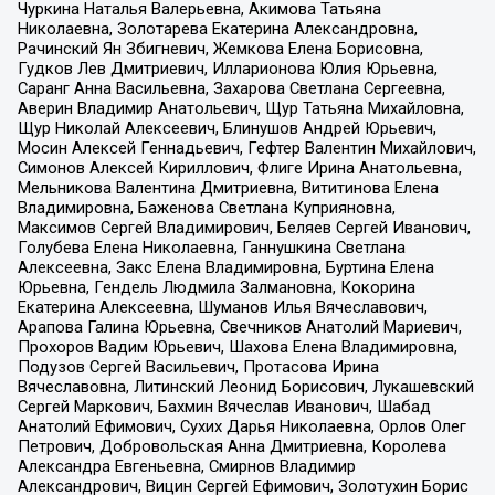
Чуркина Наталья Валерьевна, Акимова Татьяна
Николаевна, Золотарева Екатерина Александровна,
Рачинский Ян Збигневич, Жемкова Елена Борисовна,
Гудков Лев Дмитриевич, Илларионова Юлия Юрьевна,
Саранг Анна Васильевна, Захарова Светлана Сергеевна,
Аверин Владимир Анатольевич, Щур Татьяна Михайловна,
Щур Николай Алексеевич, Блинушов Андрей Юрьевич,
Мосин Алексей Геннадьевич, Гефтер Валентин Михайлович,
Симонов Алексей Кириллович, Флиге Ирина Анатольевна,
Мельникова Валентина Дмитриевна, Вититинова Елена
Владимировна, Баженова Светлана Куприяновна,
Максимов Сергей Владимирович, Беляев Сергей Иванович,
Голубева Елена Николаевна, Ганнушкина Светлана
Алексеевна, Закс Елена Владимировна, Буртина Елена
Юрьевна, Гендель Людмила Залмановна, Кокорина
Екатерина Алексеевна, Шуманов Илья Вячеславович,
Арапова Галина Юрьевна, Свечников Анатолий Мариевич,
Прохоров Вадим Юрьевич, Шахова Елена Владимировна,
Подузов Сергей Васильевич, Протасова Ирина
Вячеславовна, Литинский Леонид Борисович, Лукашевский
Сергей Маркович, Бахмин Вячеслав Иванович, Шабад
Анатолий Ефимович, Сухих Дарья Николаевна, Орлов Олег
Петрович, Добровольская Анна Дмитриевна, Королева
Александра Евгеньевна, Смирнов Владимир
Александрович, Вицин Сергей Ефимович, Золотухин Борис