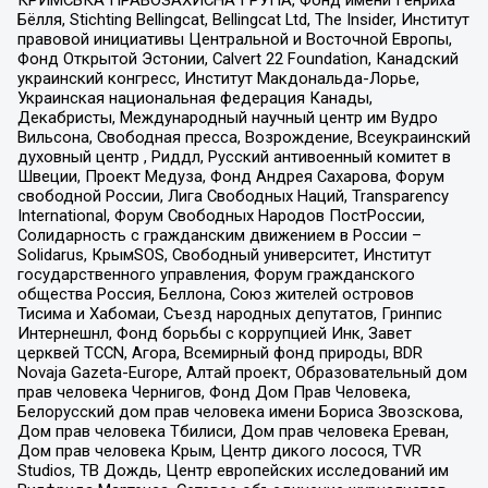
КРИМСЬКА ПРАВОЗАХИСНА ГРУПА, Фонд имени Генриха
Бёлля, Stichting Bellingcat, Bellingcat Ltd, The Insider, Институт
правовой инициативы Центральной и Восточной Европы,
Фонд Открытой Эстонии, Calvert 22 Foundation, Канадский
украинский конгресс, Институт Макдональда-Лорье,
Украинская национальная федерация Канады,
Декабристы, Международный научный центр им Вудро
Вильсона, Свободная пресса, Возрождение, Всеукраинский
духовный центр , Риддл, Русский антивоенный комитет в
Швеции, Проект Медуза, Фонд Андрея Сахарова, Форум
свободной России, Лига Свободных Наций, Transparеncy
International, Форум Свободных Народов ПостРоссии,
Солидарность с гражданским движением в России –
Solidarus, КрымSOS, Свободный университет, Институт
государственного управления, Форум гражданского
общества Россия, Беллона, Союз жителей островов
Тисима и Хабомаи, Съезд народных депутатов, Гринпис
Интернешнл, Фонд борьбы с коррупцией Инк, Завет
церквей TCCN, Агора, Всемирный фонд природы, BDR
Novaja Gazeta-Europe, Алтай проект, Образовательный дом
прав человека Чернигов, Фонд Дом Прав Человека,
Белорусский дом прав человека имени Бориса Звозскова,
Дом прав человека Тбилиси, Дом прав человека Ереван,
Дом прав человека Крым, Центр дикого лосося, TVR
Studios, ТВ Дождь, Центр европейских исследований им