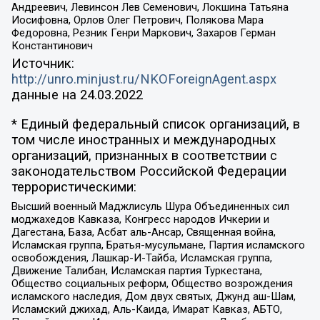
Андреевич, Левинсон Лев Семенович, Локшина Татьяна
Иосифовна, Орлов Олег Петрович, Полякова Мара
Федоровна, Резник Генри Маркович, Захаров Герман
Константинович
Источник:
http://unro.minjust.ru/NKOForeignAgent.aspx
данные на
24.03.2022
* Единый федеральный список организаций, в
том числе иностранных и международных
организаций, признанных в соответствии с
законодательством Российской Федерации
террористическими:
Высший военный Маджлисуль Шура Объединенных сил
моджахедов Кавказа, Конгресс народов Ичкерии и
Дагестана, База, Асбат аль-Ансар, Священная война,
Исламская группа, Братья-мусульмане, Партия исламского
освобождения, Лашкар-И-Тайба, Исламская группа,
Движение Талибан, Исламская партия Туркестана,
Общество социальных реформ, Общество возрождения
исламского наследия, Дом двух святых, Джунд аш-Шам,
Исламский джихад, Аль-Каида, Имарат Кавказ, АБТО,