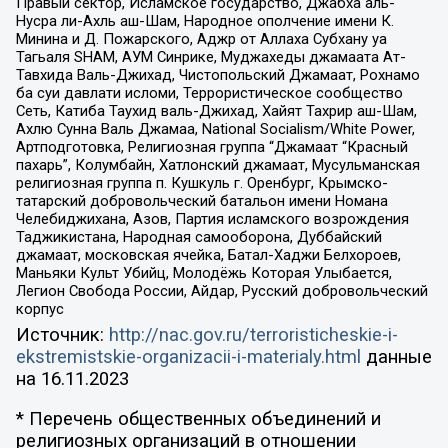
Правый сектор, Исламское государство, Джабха аль-
Нусра ли-Ахль аш-Шам, Народное ополчение имени К.
Минина и Д. Пожарского, Аджр от Аллаха Субхану уа
Тагьаля SHAM, АУМ Синрике, Муджахеды джамаата Ат-
Тавхида Валь-Джихад, Чистопольский Джамаат, Рохнамо
ба суи давлати исломи, Террористическое сообщество
Сеть, Катиба Таухид валь-Джихад, Хайят Тахрир аш-Шам,
Ахлю Сунна Валь Джамаа, National Socialism/White Power,
Артподготовка, Религиозная группа “Джамаат “Красный
пахарь”, Колумбайн, Хатлонский джамаат, Мусульманская
религиозная группа п. Кушкуль г. Оренбург, Крымско-
татарский добровольческий батальон имени Номана
Челебиджихана, Азов, Партия исламского возрождения
Таджикистана, Народная самооборона, Дуббайский
джамаат, московская ячейка, Батал-Хаджи Белхороев,
Маньяки Культ Убийц, Молодёжь Которая Улыбается,
Легион Свобода России, Айдар, Русский добровольческий
корпус
Источник:
http://nac.gov.ru/terroristicheskie-i-
ekstremistskie-organizacii-i-materialy.html
данные
на
16.11.2023
* Перечень общественных объединений и
религиозных организаций в отношении