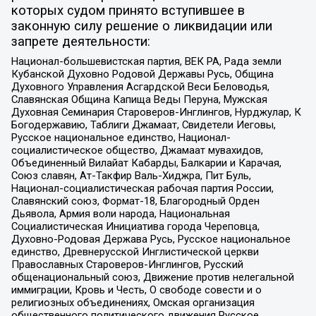
которых судом принято вступившее в
законную силу решение о ликвидации или
запрете деятельности:
Национал-большевистская партия, ВЕК РА, Рада земли
Кубанской Духовно Родовой Державы Русь, Община
Духовного Управления Асгардской Веси Беловодья,
Славянская Община Капища Веды Перуна, Мужская
Духовная Семинария Староверов-Инглингов, Нурджулар, К
Богодержавию, Таблиги Джамаат, Свидетели Иеговы,
Русское национальное единство, Национал-
социалистическое общество, Джамаат мувахидов,
Объединенный Вилайат Кабарды, Балкарии и Карачая,
Союз славян, Ат-Такфир Валь-Хиджра, Пит Буль,
Национал-социалистическая рабочая партия России,
Славянский союз, Формат-18, Благородный Орден
Дьявола, Армия воли народа, Национальная
Социалистическая Инициатива города Череповца,
Духовно-Родовая Держава Русь, Русское национальное
единство, Древнерусской Инглистической церкви
Православных Староверов-Инглингов, Русский
общенациональный союз, Движение против нелегальной
иммиграции, Кровь и Честь, О свободе совести и о
религиозных объединениях, Омская организация
общественного политического движения Русское