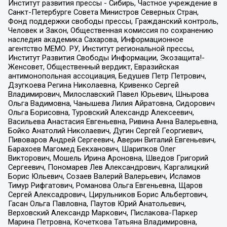
Институт развития прессы - Сибирь, Частное учреждение в
Санкт-Петербурге Совета Министров Северных Стран,
Фонд поддержки свободы прессы, Гражданский контроль,
Человек и Закон, Общественная комиссия по сохранению
наследия академика Сахарова, Информационное
агентство МЕМО. РУ, Институт региональной прессы,
Институт Развития Свободы Информации, Экозащита!-
Женсовет, Общественный вердикт, Евразийская
антимонопольная ассоциация, Бедушев Петр Петрович,
Дзугкоева Регина Николаевна, Кривенко Сергей
Владимирович, Милославский Павел Юрьевич, Шнырова
Ольга Вадимовна, Чанышева Лилия Айратовна, Сидорович
Ольга Борисовна, Туровский Александр Алексеевич,
Васильева Анастасия Евгеньевна, Ривина Анна Валерьевна,
Бойко Анатолий Николаевич, Дугин Сергей Георгиевич,
Пивоваров Андрей Сергеевич, Аверин Виталий Евгеньевич,
Барахоев Магомед Бекханович, Шарипков Олег
Викторович, Мошель Ирина Ароновна, Шведов Григорий
Сергеевич, Пономарев Лев Александрович, Каргалицкий
Борис Юльевич, Созаев Валерий Валерьевич, Исламов
Тимур Рифгатович, Романова Ольга Евгеньевна, Щаров
Сергей Алексадрович, Цирульников Борис Альбертович,
Гасан Ольга Павловна, Паутов Юрий Анатольевич,
Верховский Александр Маркович, Пислакова-Паркер
Марина Петровна, Кочеткова Татьяна Владимировна,