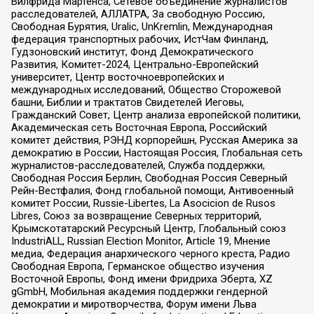
Вилфрида Мартенса, Сетевое объединение журналистов
расследователей, АЛЛАТРА, За свободную Россию,
Свободная Бурятия, Uralic, UnKremlin, Международная
федерация транспортных рабочих, ИстЧам Финланд,
Гудзоновский институт, Фонд Демократического
Развития, Комитет-2024, Центрально-Европейский
университет, Центр восточноевропейских и
международных исследований, Общество Сторожевой
башни, Библии и трактатов Свидетелей Иеговы,
Гражданский Совет, Центр анализа европейской политики,
Академическая сеть Восточная Европа, Российский
комитет действия, РЭНД корпорейшн, Русская Америка за
демократию в России, Настоящая Россия, Глобальная сеть
журналистов-расследователей, Служба поддержки,
Свободная Россия Берлин, Свободная Россия Северный
Рейн-Вестфалия, Фонд глобальной помощи, Антивоенный
комитет России, Russie-Libertes, La Asocicion de Rusos
Libres, Союз за возвращение Северных территорий,
Крымскотатарский Ресурсный Центр, Глобальный союз
IndustriALL, Russian Election Monitor, Article 19, Мнение
медиа, Федерация анархического черного креста, Радио
Свободная Европа, Германское общество изучения
Восточной Европы, Фонд имени Фридриха Эберта, XZ
gGmbH, Мобильная академия поддержки гендерной
демократии и миротворчества, Форум имени Льва