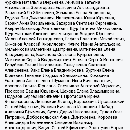
Чуркина Наталья Валерьевна, Акимова Татьяна
Николаевна, Золотарева Екатерина Александровна,
Рачинский Ян Збигневич, Жемкова Елена Борисовна,
Гудков Лев Дмитриевич, Илларионова Юлия Юрьевна,
Саранг Анна Васильевна, Захарова Светлана Сергеевна,
Аверин Владимир Анатольевич, Щур Татьяна Михайловна,
Щур Николай Алексеевич, Блинушов Андрей Юрьевич,
Мосин Алексей Геннадьевич, Гефтер Валентин Михайлович,
Симонов Алексей Кириллович, Флиге Ирина Анатольевна,
Мельникова Валентина Дмитриевна, Вититинова Елена
Владимировна, Баженова Светлана Куприяновна,
Максимов Сергей Владимирович, Беляев Сергей Иванович,
Голубева Елена Николаевна, Ганнушкина Светлана
Алексеевна, Закс Елена Владимировна, Буртина Елена
Юрьевна, Гендель Людмила Залмановна, Кокорина
Екатерина Алексеевна, Шуманов Илья Вячеславович,
Арапова Галина Юрьевна, Свечников Анатолий Мариевич,
Прохоров Вадим Юрьевич, Шахова Елена Владимировна,
Подузов Сергей Васильевич, Протасова Ирина
Вячеславовна, Литинский Леонид Борисович, Лукашевский
Сергей Маркович, Бахмин Вячеслав Иванович, Шабад
Анатолий Ефимович, Сухих Дарья Николаевна, Орлов Олег
Петрович, Добровольская Анна Дмитриевна, Королева
Александра Евгеньевна, Смирнов Владимир
Александрович, Вицин Сергей Ефимович, Золотухин Борис