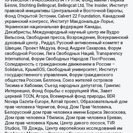
КРИМСЬКА ПРАВОЗАХИСНА ГРУПА, Фонд имени Генриха
Бёлля, Stichting Bellingcat, Bellingcat Ltd, The Insider, Институт
правовой инициативы Центральной и Восточной Европы,
Фонд Открытой Эстонии, Calvert 22 Foundation, Канадский
украинский конгресс, Институт Макдональда-Лорье,
Украинская национальная федерация Канады,
Декабристы, Международный научный центр им Вудро
Вильсона, Свободная пресса, Возрождение, Всеукраинский
духовный центр , Риддл, Русский антивоенный комитет в
Швеции, Проект Медуза, Фонд Андрея Сахарова, Форум
свободной России, Лига Свободных Наций, Transparеncy
International, Форум Свободных Народов ПостРоссии,
Солидарность с гражданским движением в России –
Solidarus, КрымSOS, Свободный университет, Институт
государственного управления, Форум гражданского
общества Россия, Беллона, Союз жителей островов
Тисима и Хабомаи, Съезд народных депутатов, Гринпис
Интернешнл, Фонд борьбы с коррупцией Инк, Завет
церквей TCCN, Агора, Всемирный фонд природы, BDR
Novaja Gazeta-Europe, Алтай проект, Образовательный дом
прав человека Чернигов, Фонд Дом Прав Человека,
Белорусский дом прав человека имени Бориса Звозскова,
Дом прав человека Тбилиси, Дом прав человека Ереван,
Дом прав человека Крым, Центр дикого лосося, TVR
Studios, ТВ Дождь, Центр европейских исследований им