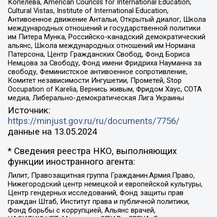
Копелева, American Councils for International Education,
Cultural Vistas, Institute of International Education,
Антивоенное движение Антальи, Открытый диалог, Школа
международных отношений и государственной политики
им Питера Мунка, Российско-канадский демократический
альянс, Школа международных отношений им Нормана
Патерсона, Центр Гражданских Свобод, Фонд Бориса
Немцова за Свободу, Фонд имени Фридриха Науманна за
свободу, Феминистское антивоенное сопротивление,
Комитет независимости Ингушетии, Прометей, Stop
Occupation of Karelia, Вернись живым, Фридом Хаус, СОТА
медиа, Либерально-демократическая Лига Украины
Источник:
https://minjust.gov.ru/ru/documents/7756/
данные на
13.05.2024
* Сведения реестра НКО, выполняющих
функции иностранного агента:
Лилит, Правозащитная группа Гражданин.Армия.Право,
Нижегородский центр немецкой и европейской культуры,
Центр гендерных исследований, Фонд защиты прав
граждан Штаб, Институт права и публичной политики,
Фонд борьбы с коррупцией, Альянс врачей,