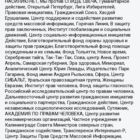
НАСИЛИЮ.НЕТ, Мы против СПИДа, СВЕЧА, Гуманитарное
действие, Открытый Петербург, Лига Избирателей,
Правовая инициатива, Гражданский Союз, Хасдей
Ерушалаим, Центр поддержки и содействия развитию
средств массовой информации, Горячая Линия, В защиту
прав заключенных, Институт глобализации и социальных
движений, Центр социально-информационных инициатив
Действие, Благотворительный фонд охраны здоровья и
защиты прав граждан, Благотворительный фонд помощи
осужденным и их семьям, Фонд Тольятти, Новое время,
Серебряная тайга, Так-Так-Так, Сова, центр Анна, Проект
Апрель, Самарская губерния, Эра здоровья, Мемориал,
Аналитический Центр Юрия Левады, Издательство Парк
Гагарина, Фонд имени Андрея Рылькова, Сфера, Центр
СИБАЛЬТ, Уральская правозащитная группа, Женщины
Евразии, Институт прав человека, Фонд защиты гласности,
Российский исследовательский центр по правам человека,
Дальневосточный центр развития гражданских инициатив
и социального партнерства, Гражданское действие, Центр
независимых социологических исследований, Сутяжник,
АКАДЕМИЯ ПО ПРАВАМ ЧЕЛОВЕКА, Центр развития
некоммерческих организаций, Частное учреждение в
Калининграде Совета Министров северных стран,
Гражданское содействие, Трансперенси Интернешнл-Р,
Центр Защиты Прав Средств Массовой Информации,