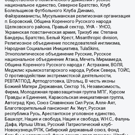
национальное единство, Северное Братство, Клуб
Болельщиков Футбольного Клуба Динамо,
Файзрахманисты, Мусульманская религиозная организация
п. Боровский, Община Коренного Русского народа
Щелковского района, Правый сектор, УНА - УНСО,
Украинская повстанческая армия, Тризуб им. Степана
Бандеры, Братство, Белый Крест, Misanthropic division,
Религиозное объединение последователей инглиизма,
Народная Социальная Инициатива, TulaSkins,
Этнополитическое объединение Русские, Русское
национальное объединение Атака, Мечеть Мирмамеда,
Община Коренного Русского народа г. Астрахани, ВОЛЯ,
Меджлис крымскотатарского народа, Рубеж Севера, ТОЙС,
О противодействии экстремистской деятельности,
РЕВТАТПОД, Артподготовка, Штольц, В честь иконы
Божией Матери Державная, Сектор 16, Независимость,
Фирма, Молодежная правозащитная группа МПГ, Курсом
Правды и Единения, Каракольская инициативная группа,
Автоград Крю, Союз Славянских Сил Руси, Алля-Аят,
Благотворительный пансионат Ак Умут, Русская
республика Русь, Арестантское уголовное единство,
Башкорт, Нация и свобода, Нация и свобода, W.H.С., Фалунь
Дафа, Иртыш Ultras, Русский Патриотический клуб-
Новокузнецк/РПК, Сибирский державный союз, Фонд