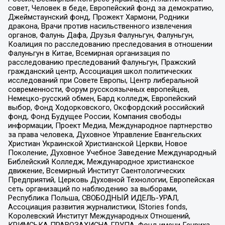
совет, Человек в беде, Европейский фонд за демократию,
Джеймстаунский фонд, Прожект Хармони, Родники
дракона, Врачи против насильственного извлечения
органов, Фалунь Дафа, Друзья Фалуньгун, Фалуньгун,
Коалиция по расследованию преследования в отношении
Фалуньгун в Китае, Всемирная организация по
расследованию преследований Фалуньгун, Пражский
гражданский центр, Ассоциация школ политических
исследований при Совете Европы, Центр либеральной
современности, Форум русскоязычных европейцев,
Немецко-русский обмен, Бард колледж, Европейский
выбор, Фонд Ходорковского, Оксфордский российский
фонд, Фонд Будущее России, Компания свободы
информации, Проект Медиа, Международное партнерство
за права человека, Духовное Управление Евангельских
Христиан Украинской Христианской Церкви, Новое
Поколение, Духовное Учебное Заведение Международный
Библейский Колледж, Международное христианское
движение, Всемирный Институт Саентологических
Предприятий, Церковь Духовной Технологии, Европейская
сеть организаций по наблюдению за выборами,
Республика Польша, СВОБОДНЫЙ ИДЕЛЬ-УРАЛ,
Ассоциация развития журналистики, IStories fonds,
Королевский Институт Международных Отношений,