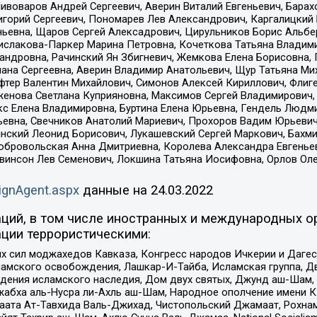
Пивоваров Андрей Сергеевич, Аверин Виталий Евгеньевич, Бара
горий Сергеевич, Пономарев Лев Александрович, Каргалицкий 
ньевна, Щаров Сергей Алексадрович, Цирульников Борис Альбер
ислакова-Паркер Марина Петровна, Кочеткова Татьяна Владими
сандровна, Рачинский Ян Збигневич, Жемкова Елена Борисовна,
лана Сергеевна, Аверин Владимир Анатольевич, Щур Татьяна М
фтер Валентин Михайлович, Симонов Алексей Кириллович, Флиг
женова Светлана Куприяновна, Максимов Сергей Владимирович, 
кс Елена Владимировна, Буртина Елена Юрьевна, Гендель Людм
евна, Свечников Анатолий Мариевич, Прохоров Вадим Юрьевич
инский Леонид Борисович, Лукашевский Сергей Маркович, Бахм
Добровольская Анна Дмитриевна, Королева Александра Евгенье
евинсон Лев Семенович, Локшина Татьяна Иосифовна, Орлов Ол
ignAgent.aspx
данные на
24.03.2022
ций, в том числе иностранных и международных ор
ции террористическими:
ил моджахедов Кавказа, Конгресс народов Ичкерии и Дагеста
ламского освобождения, Лашкар-И-Тайба, Исламская группа, Дв
ения исламского наследия, Дом двух святых, Джунд аш-Шам, 
жабха аль-Нусра ли-Ахль аш-Шам, Народное ополчение имени К.
ата Ат-Тавхида Валь-Джихад, Чистопольский Джамаат, Рохнам