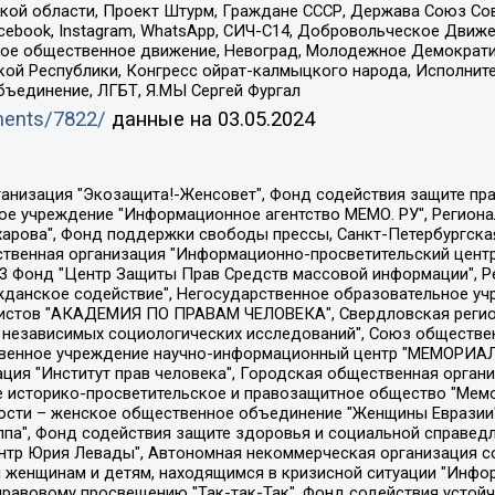
ой области, Проект Штурм, Граждане СССР, Держава Союз Сов
Facebook, Instagram, WhatsApp, СИЧ-С14, Добровольческое Движ
ское общественное движение, Невоград, Молодежное Демократ
ой Республики, Конгресс ойрат-калмыцкого народа, Исполнит
бъединение, ЛГБТ, Я.МЫ Сергей Фургал
uments/7822/
данные на
03.05.2024
Общество с ограниченной ответственностью "Радио Свободная Европа/Радио Свобода", Чешское информационное агентство "MEDIUM-ORIENT", Красноярская региональная общественная организация "Мы против СПИДа", Камалягин Денис Николаевич, Маркелов Сергей Евгеньевич, Пономарев Лев Александрович, Савицкая Людмила Алексеевна, Автономная некоммерческая организация "Центр по работе с проблемой насилия "НАСИЛИЮ.НЕТ", Межрегиональный профессиональный союз работников здравоохранения "Альянс врачей", Юридическое лицо, зарегистрированное в Латвийской Республике, SIA "Medusa Project" (регистрационный номер 40103797863, дата регистрации 10.06.2014), Некоммерческая организация "Фонд по борьбе с коррупцией", Автономная некоммерческая организация "Институт права и публичной политики", Баданин Роман Сергеевич, Гликин Максим Александрович, Железнова Мария Михайловна, Лукьянова Юлия Сергеевна, Маетная Елизавета Витальевна, Маняхин Петр Борисович, Чуракова Ольга Владимировна, Ярош Юлия Петровна, Юридическое лицо "The Insider SIA", зарегистрированное в Риге, Латвийская Республика (дата регистрации 26.06.2015), являющееся администратором доменного имени интернет-издания "The Insider SIA", https://theins.ru, Постернак Алексей Евгеньевич, Рубин Михаил Аркадьевич, Анин Роман Александрович, Юридическое лицо Istories fonds, зарегистрированное в Латвийской Республике (регистрационный номер 50008295751, дата регистрации 24.02.2020), Великовский Дмитрий Александрович, Долинина Ирина Николаевна, Мароховская Алеся Алексеевна, Шлейнов Роман Юрьевич, Шмагун Олеся Валентиновна, Общество с ограниченной ответственностью "Альтаир 2021", Общество с ограниченной ответственностью "Вега 2021", Общество с ограниченной ответственностью "Главный редактор 2021", Общество с ограниченной ответственностью "Ромашки монолит", Важенков Артем Валерьевич, Ивановская областная общественная организация "Центр гендерных исследований", Гурман Юрий Альбертович, Медиапроект "ОВД-Инфо", Егоров Владимир Владимирович, Жилинский Владимир Александрович, Общество с ограниченной ответственностью "ЗП", Иванова София Юрьевна, Карезина Инна Павловна, Кильтау Екатерина Викторовна, Петров Алексей Викторович, Пискунов Сергей Евгеньевич, Смирнов Сергей Сергеевич, Тихонов Михаил Сергеевич, Общество с ограниченной ответственностью "ЖУРНАЛИСТ-ИНОСТРАННЫЙ АГЕНТ", Арапова Галина Юрьевна, Вольтская Татьяна Анатольевна, Американская компания "Mason G.E.S. Anonymous Foundation" (США), являющаяся владельцем интернет-издания https://mnews.world/, Компания "Stichting Bellingcat", зарегистрированная в Нидерландах (дата регистрации 11.07.2018), Захаров Андрей Вячеславович, Клепиковская Екатерина Дмитриевна, Общество с ограниченной ответственностью "МЕМО", Перл Роман Александрович, Симонов Евгений Алексеевич, Соловьева Елена Анатольевна, Сотников Даниил Владимирович, Сурначева Елизавета Дмитриевна, Автономная некоммерческая организация по защите прав человека и информированию населения "Якутия – Наше Мнение", Общество с ограниченной ответственностью "Москоу диджитал медиа", с 26.01.2023 Общество с ограниченной ответственностью "Чайка Белые сады", Ветошкина Валерия Валерьевна, Заговора Максим Александрович, Межрегиональное общественное движение "Российская ЛГБТ - сеть", Оленичев Максим Владимирович, Павлов Иван Юрьевич, Скворцова Елена Сергеевна, Общество с ограниченной ответственностью "Как бы инагент", Кочетков Игорь Викторович, Общество с ограниченной ответственностью "Честные выборы", Еланчик Олег Александрович, Общество с ограниченной ответственностью "Нобелевский призыв", Гималова Регина Эмилевна, Григорьев Андрей Валерьевич, Григорьева Алина Александровна, Ассоциация по содействию защите прав призывников, альтернативнослужащих и военнослужащих "Правозащитная группа "Гражданин.Армия.Право", Хисамова Регина Фаритовна, Автономная некоммерческая организация по реализа