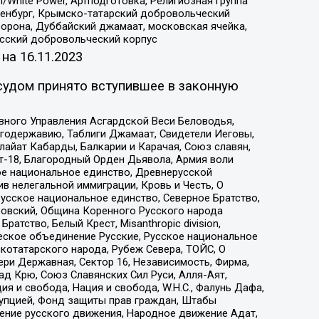
/White Power, Артподготовка, Религиозная группа
Оренбург, Крымско-татарский добровольческий
орона, Дуббайский джамаат, московская ячейка,
усский добровольческий корпус
 на
16.11.2023
судом принято вступившее в законную
вного Управления Асгардской Веси Беловодья,
годержавию, Таблиги Джамаат, Свидетели Иеговы,
айат Кабарды, Балкарии и Карачая, Союз славян,
т-18, Благородный Орден Дьявола, Армия воли
ое национальное единство, Древнерусской
 нелегальной иммиграции, Кровь и Честь, О
усское национальное единство, Северное Братство,
ровский, Община Коренного Русского народа
атство, Белый Крест, Misanthropic division,
еское объединение Русские, Русское национальное
котатарского народа, Рубеж Севера, ТОЙС, О
ри Державная, Сектор 16, Независимость, Фирма,
д Крю, Союз Славянских Сил Руси, Алля-Аят,
я и свобода, Нация и свобода, W.H.С., Фалунь Дафа,
рупцией, Фонд защиты прав граждан, Штабы
ение русского движения, Народное движение Адат,