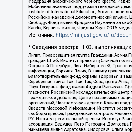
Федерация анархического черного креста, Радио
Мобильная академия поддержки гендерной демократи
Institute of International Education, Антивоенн
Российско-канадский демократический альянс, 
Свободу, Фонд имени Фридриха Науманна за свобо
Karelia, Вернись живым, Фридом Хаус, СОТА меди
Источник:
https://minjust.gov.ru/ru/doc
* Сведения реестра НКО, выполняющих 
Лилит, Правозащитная группа Гражданин.Армия.П
граждан Штаб, Институт права и публичной поли
Открытый Петербург, Лига Избирателей, Правова
информации, Горячая Линия, В защиту прав закл
Благотворительный фонд охраны здоровья и защи
Серебряная тайга, Так-Так-Так, Сова, центр Анн
Парк Гагарина, Фонд имени Андрея Рылькова, Сф
гласности, Российский исследовательский центр 
Гражданское действие, Центр независимых соци
организаций, Частное учреждение в Калининград
Средств Массовой Информации, Институт развити
свободы прессы, Гражданский контроль, Человек
РУ, Институт региональной прессы, Институт Ра
ассоциация, Бедушев Петр Петрович, Дзугкоева 
Чанышева Лилия Айратовна, Сидорович Ольга Бори