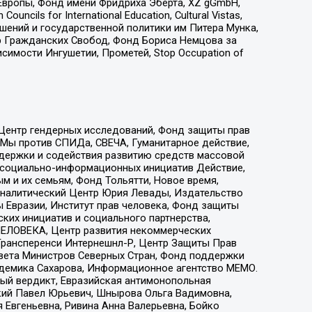
Европы, Фонд имени Фридриха Эберта, XZ gGmbH,
ls for International Education, Cultural Vistas,
ошений и государственной политики им Питера Мунка,
 Гражданских Свобод, Фонд Бориса Немцова за
имости Ингушетии, Прометей, Stop Occupation of
 Центр гендерных исследований, Фонд защиты прав
 Мы против СПИДа, СВЕЧА, Гуманитарное действие,
ддержки и содействия развитию средств массовой
р социально-информационных инициатив Действие,
 и их семьям, Фонд Тольятти, Новое время,
, Аналитический Центр Юрия Левады, Издательство
 Евразии, Институт прав человека, Фонд защиты
ких инициатив и социального партнерства,
ЕЛОВЕКА, Центр развития некоммерческих
 Трансперенси Интернешнл-Р, Центр Защиты Прав
овета Министров Северных Стран, Фонд поддержки
адемика Сахарова, Информационное агентство МЕМО.
ый вердикт, Евразийская антимонопольная
кий Павел Юрьевич, Шнырова Ольга Вадимовна,
 Евгеньевна, Ривина Анна Валерьевна, Бойко