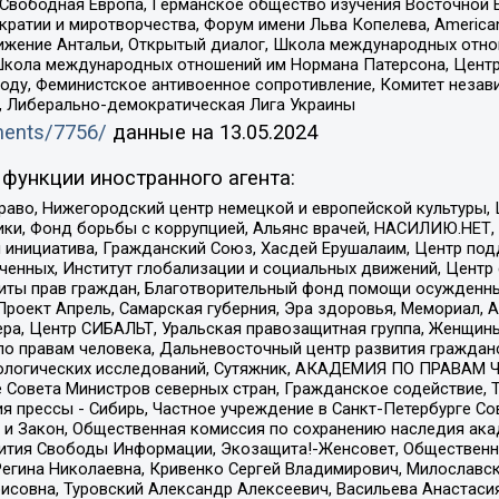
 Свободная Европа, Германское общество изучения Восточной 
и и миротворчества, Форум имени Льва Копелева, American Counci
ое движение Антальи, Открытый диалог, Школа международных отн
Школа международных отношений им Нормана Патерсона, Центр
ду, Феминистское антивоенное сопротивление, Комитет независ
а, Либерально-демократическая Лига Украины
uments/7756/
данные на
13.05.2024
функции иностранного агента:
раво, Нижегородский центр немецкой и европейской культуры,
тики, Фонд борьбы с коррупцией, Альянс врачей, НАСИЛИЮ.НЕТ,
я инициатива, Гражданский Союз, Хасдей Ерушалаим, Центр по
юченных, Институт глобализации и социальных движений, Цент
ты прав граждан, Благотворительный фонд помощи осужденным
а, Проект Апрель, Самарская губерния, Эра здоровья, Мемориал
ера, Центр СИБАЛЬТ, Уральская правозащитная группа, Женщины
по правам человека, Дальневосточный центр развития гражданс
ологических исследований, Сутяжник, АКАДЕМИЯ ПО ПРАВАМ Ч
е Совета Министров северных стран, Гражданское содействие,
я прессы - Сибирь, Частное учреждение в Санкт-Петербурге С
 и Закон, Общественная комиссия по сохранению наследия ак
звития Свободы Информации, Экозащита!-Женсовет, Общественн
Регина Николаевна, Кривенко Сергей Владимирович, Милославс
совна, Туровский Александр Алексеевич, Васильева Анастасия