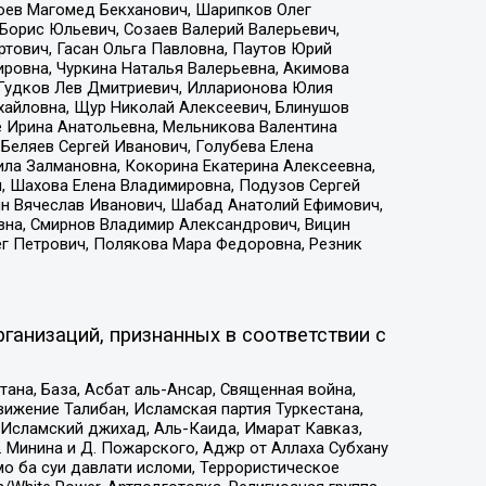
хоев Магомед Бекханович, Шарипков Олег
Борис Юльевич, Созаев Валерий Валерьевич,
тович, Гасан Ольга Павловна, Паутов Юрий
ровна, Чуркина Наталья Валерьевна, Акимова
 Гудков Лев Дмитриевич, Илларионова Юлия
ихайловна, Щур Николай Алексеевич, Блинушов
е Ирина Анатольевна, Мельникова Валентина
Беляев Сергей Иванович, Голубева Елена
ила Залмановна, Кокорина Екатерина Алексеевна,
, Шахова Елена Владимировна, Подузов Сергей
ин Вячеслав Иванович, Шабад Анатолий Ефимович,
вна, Смирнов Владимир Александрович, Вицин
ег Петрович, Полякова Мара Федоровна, Резник
ганизаций, признанных в соответствии с
на, База, Асбат аль-Ансар, Священная война,
ижение Талибан, Исламская партия Туркестана,
Исламский джихад, Аль-Каида, Имарат Кавказ,
 Минина и Д. Пожарского, Аджр от Аллаха Субхану
о ба суи давлати исломи, Террористическое