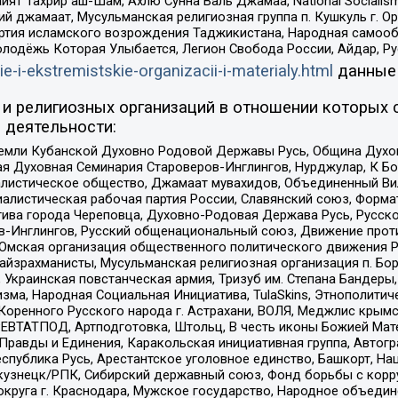
ят Тахрир аш-Шам, Ахлю Сунна Валь Джамаа, National Socialism
ий джамаат, Мусульманская религиозная группа п. Кушкуль г. 
ртия исламского возрождения Таджикистана, Народная самооб
олодёжь Которая Улыбается, Легион Свобода России, Айдар, Р
ie-i-ekstremistskie-organizacii-i-materialy.html
данные
и религиозных организаций в отношении которых 
 деятельности:
земли Кубанской Духовно Родовой Державы Русь, Община Духо
 Духовная Семинария Староверов-Инглингов, Нурджулар, К Бо
листическое общество, Джамаат мувахидов, Объединенный Вил
иалистическая рабочая партия России, Славянский союз, Форма
ива города Череповца, Духовно-Родовая Держава Русь, Русск
-Инглингов, Русский общенациональный союз, Движение против
 Омская организация общественного политического движения Р
йзрахманисты, Мусульманская религиозная организация п. Бо
краинская повстанческая армия, Тризуб им. Степана Бандеры, Бр
зма, Народная Социальная Инициатива, TulaSkins, Этнополитич
оренного Русского народа г. Астрахани, ВОЛЯ, Меджлис крымс
РЕВТАТПОД, Артподготовка, Штольц, В честь иконы Божией Мате
равды и Единения, Каракольская инициативная группа, Автогра
спублика Русь, Арестантское уголовное единство, Башкорт, Наци
окузнецк/РПК, Сибирский державный союз, Фонд борьбы с кор
округа г. Краснодара, Мужское государство, Народное объедин