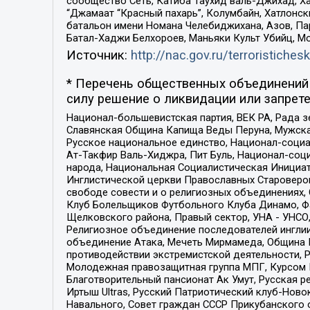
сообщество Сеть, Катиба Таухид валь-Джихад, Хай
“Джамаат “Красный пахарь”, Колумбайн, Хатлонск
батальон имени Номана Челебиджихана, Азов, Па
Батал-Хаджи Белхороев, Маньяки Культ Убийц, М
Источник:
http://nac.gov.ru/terroristichesk
* Перечень общественных объединений 
силу решение о ликвидации или запрете
Национал-большевистская партия, ВЕК РА, Рада 
Славянская Община Капища Веды Перуна, Мужская
Русское национальное единство, Национал-социа
Ат-Такфир Валь-Хиджра, Пит Буль, Национал-соц
народа, Национальная Социалистическая Инициат
Инглистической церкви Православных Староверов
свободе совести и о религиозных объединениях,
Клуб Болельщиков Футбольного Клуба Динамо, Фа
Щелковского района, Правый сектор, УНА - УНСО, У
Религиозное объединение последователей инглии
объединение Атака, Мечеть Мирмамеда, Община К
противодействии экстремистской деятельности, 
Молодежная правозащитная группа МПГ, Курсом П
Благотворительный пансионат Ак Умут, Русская ре
Иртыш Ultras, Русский Патриотический клуб-Нов
Навального, Совет граждан СССР Прикубанского 