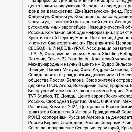
Платформа за Демократические Выборы, Междуна
центр защиты окружающей среды и природных ресу
фонд за демократию, Джеймстаунский фонд, Прож
Фалуньгун, Фалуньгун, Коалиция по расследован
Фалуньгун, Пражский гражданский центр, Ассоци
русскоязычных европейцев, Немецко-русский об
России, Компания свободы информации, Проект М
Христианской Церкви, Новое Поколение, Духовн
Институт Саентологических Предприятий, Церков
СВОБОДНЫЙ ИДЕЛЬ-УРАЛ, Ассоциация развития ж
ГРУПА, Фонд имени Генриха Бёлля, Stichting Bellin
Эстонии, Calvert 22 Foundation, Канадский укра
Международный научный центр им Вудро Вильсона
Швеции, Проект Медуза, Фонд Андрея Сахарова, Ф
Солидарность с гражданским движением в России 
общества Россия, Беллона, Союз жителей острово
церквей TCCN, Агора, Всемирный фонд природы, B
Белорусский дом прав человека имени Бориса Зво
TVR Studios, ТВ Дождь, Центр европейских иссл
Россию, Свободная Бурятия, Uralic, UnKremlin, 
Развития, Комитет-2024, Центрально-Европейски
трактатов Свидетелей Иеговы, Гражданский Совет
РЭНД корпорейшн, Русская Америка за демократи
Россия Берлин, Свободная Россия Северный Рейн-В
Союз за возвращение Северных территорий, Крымско