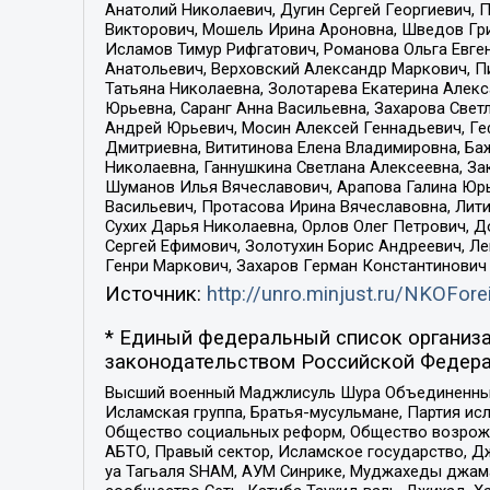
Анатолий Николаевич, Дугин Сергей Георгиевич, 
Викторович, Мошель Ирина Ароновна, Шведов Гри
Исламов Тимур Рифгатович, Романова Ольга Евге
Анатольевич, Верховский Александр Маркович, П
Татьяна Николаевна, Золотарева Екатерина Алек
Юрьевна, Саранг Анна Васильевна, Захарова Свет
Андрей Юрьевич, Мосин Алексей Геннадьевич, Ге
Дмитриевна, Вититинова Елена Владимировна, Ба
Николаевна, Ганнушкина Светлана Алексеевна, За
Шуманов Илья Вячеславович, Арапова Галина Юрь
Васильевич, Протасова Ирина Вячеславовна, Лит
Сухих Дарья Николаевна, Орлов Олег Петрович, 
Сергей Ефимович, Золотухин Борис Андреевич, Л
Генри Маркович, Захаров Герман Константинович
Источник:
http://unro.minjust.ru/NKOFore
* Единый федеральный список организа
законодательством Российской Федера
Высший военный Маджлисуль Шура Объединенных с
Исламская группа, Братья-мусульмане, Партия ис
Общество социальных реформ, Общество возрожд
АБТО, Правый сектор, Исламское государство, Д
уа Тагьаля SHAM, АУМ Синрике, Муджахеды джама