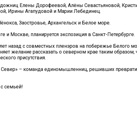
удожниц Елены Дорофеевой, Алёны Севастьяновой, Крист
ной, Ирины Агапудовой и Марии Лебединец.
Нёнокса, Заостровье, Архангельск и Белое море.
е и Москве, планируется экспозиция в Санкт-Петербурге.
лет назад с совместных пленэров на побережье Белого мо
яет желание рассказать о северном крае таким образом, 
еского присутствия.
й Север» – команда единомышленниц, решивших преврати
 с семьей!