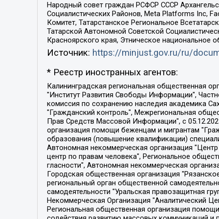
Народный совет граждан РСФСР СССР Архангельск
Социалистических Районов, Meta Platforms Inc, 
Комитет, Татарстанское Региональное Всетатар
Татарской Автономной Советской Социалистическ
Красноярского края, Этническое национальное о
Источник:
https://minjust.gov.ru/ru/doc
* Реестр иностранных агентов:
Калининградская региональная общественная организация "Экозащита!-Женсовет", Фонд содействия защите прав и свобод граждан "Общественный вердикт", Фонд "Институт Развития Свободы Информации", Частное учреждение "Информационное агентство МЕМО. РУ", Региональная общественная организация "Общественная комиссия по сохранению наследия академика Сахарова", Фонд поддержки свободы прессы, Санкт-Петербургская общественная правозащитная организация "Гражданский контроль", Межрегиональная общественная организация "Информационно-просветительский центр "Мемориал", Региональный Фонд "Центр Защиты Прав Средств Массовой Информации", с 05.12.2023 Фонд "Центр Защиты Прав Средств массовой информации", Региональная общественная благотворительная организация помощи беженцам и мигрантам "Гражданское содействие", Негосударственное образовательное учреждение дополнительного профессионального образования (повышение квалификации) специалистов "АКАДЕМИЯ ПО ПРАВАМ ЧЕЛОВЕКА", Свердловская региональная общественная организация "Сутяжник", Автономная некоммерческая организация "Центр независимых социологических исследований", Союз общественных объединений "Российский исследовательский центр по правам человека", Региональное общественное учреждение научно-информационный центр "МЕМОРИАЛ", Некоммерческая организация "Фонд защиты гласности", Автономная некоммерческая организация "Институт прав человека", Городская общественная организация "Екатеринбургское общество "МЕМОРИАЛ", Городская общественная организация "Рязанское историко-просветительское и правозащитное общество "Мемориал" (Рязанский Мемориал), Челябинский региональный орган общественной самодеятельности – женское общественное объединение "Женщины Евразии", Челябинский региональный орган общественной самодеятельности "Уральская правозащитная группа", Фонд содействия защите здоровья и социальной справедливости имени Андрея Рылькова, Автономная Некоммерческая Организация "Аналитический Центр Юрия Левады", Автономная некоммерческая организация социальной поддержки населения "Проект Апрель", Региональная общественная организация помощи женщинам и детям, находящимся в кризисной ситуации "Информационно-методический центр "Анна", Фонд содействия развитию массовых коммуникаций и правовому просвещению "Так-так-Так", Фонд содействия устойчивому развитию "Серебряная тайга", Свердловский региональный общественный фонд социальных проектов "Новое время", "Idel.Реалии", Кавказ.Реалии, Крым.Реалии, Телеканал Настоящее Время, Татаро-башкирская служба Радио Свобода (Azatliq Radiosi), Радио Свободная Европа/Радио Свобода (PCE/PC), "Сибирь.Реалии", "Фактограф", Благотворительный фонд помощи осужденным и их семьям, Автономная некоммерческая организация "Институт глобализации и социальных движений", Фонд "В защиту прав заключенных", Частное учреждение "Центр поддержки и содействия развитию средств массовой информации", Пензенский региональный общественный благотворительный фонд "Гражданский союз", "Север.Реалии", Некоммерческая организация Фонд "Правовая инициатива", 