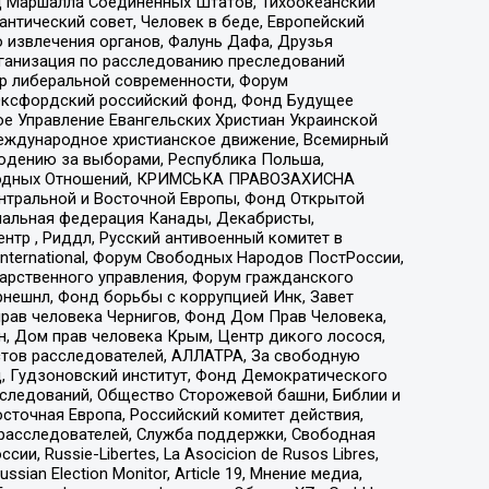
 Маршалла Соединенных Штатов, Тихоокеанский
нтический совет, Человек в беде, Европейский
 извлечения органов, Фалунь Дафа, Друзья
рганизация по расследованию преследований
тр либеральной современности, Форум
 Оксфордский российский фонд, Фонд Будущее
е Управление Евангельских Христиан Украинской
еждународное христианское движение, Всемирный
людению за выборами, Республика Польша,
народных Отношений, КРИМСЬКА ПРАВОЗАХИСНА
ы Центральной и Восточной Европы, Фонд Открытой
иональная федерация Канады, Декабристы,
тр , Риддл, Русский антивоенный комитет в
nternational, Форум Свободных Народов ПостРоссии,
дарственного управления, Форум гражданского
рнешнл, Фонд борьбы с коррупцией Инк, Завет
прав человека Чернигов, Фонд Дом Прав Человека,
н, Дом прав человека Крым, Центр дикого лосося,
стов расследователей, АЛЛАТРА, За свободную
д, Гудзоновский институт, Фонд Демократического
сследований, Общество Сторожевой башни, Библии и
сточная Европа, Российский комитет действия,
-расследователей, Служба поддержки, Свободная
 Russie-Libertes, La Asocicion de Rusos Libres,
an Election Monitor, Article 19, Мнение медиа,