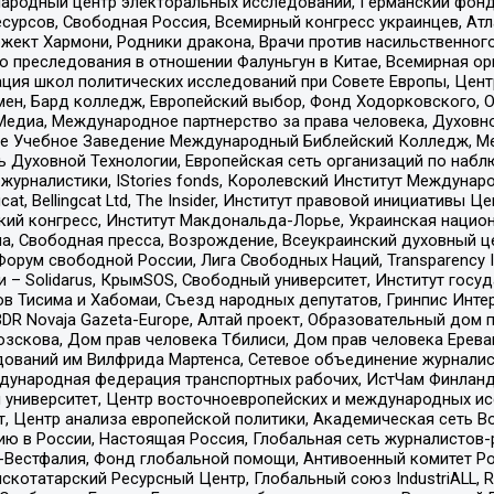
родный центр электоральных исследований, Германский фонд
рсов, Свободная Россия, Всемирный конгресс украинцев, Атла
ект Хармони, Родники дракона, Врачи против насильственного
ию преследования в отношении Фалуньгун в Китае, Всемирная о
ация школ политических исследований при Совете Европы, Цен
мен, Бард колледж, Европейский выбор, Фонд Ходорковского,
едиа, Международное партнерство за права человека, Духовно
ое Учебное Заведение Международный Библейский Колледж, М
ь Духовной Технологии, Европейская сеть организаций по наб
урналистики, IStories fonds, Королевский Институт Между
gcat, Bellingcat Ltd, The Insider, Институт правовой инициатив
инский конгресс, Институт Макдональда-Лорье, Украинская нац
, Свободная пресса, Возрождение, Всеукраинский духовный цен
орум свободной России, Лига Свободных Наций, Transparеncy I
– Solidarus, КрымSOS, Свободный университет, Институт госу
в Тисима и Хабомаи, Съезд народных депутатов, Гринпис Инте
DR Novaja Gazeta-Europe, Алтай проект, Образовательный дом 
зскова, Дом прав человека Тбилиси, Дом прав человека Ерева
едований им Вилфрида Мартенса, Сетевое объединение журнали
Международная федерация транспортных рабочих, ИстЧам Финлан
й университет, Центр восточноевропейских и международных и
, Центр анализа европейской политики, Академическая сеть Во
ю в России, Настоящая Россия, Глобальная сеть журналистов
естфалия, Фонд глобальной помощи, Антивоенный комитет России,
татарский Ресурсный Центр, Глобальный союз IndustriALL, Russi