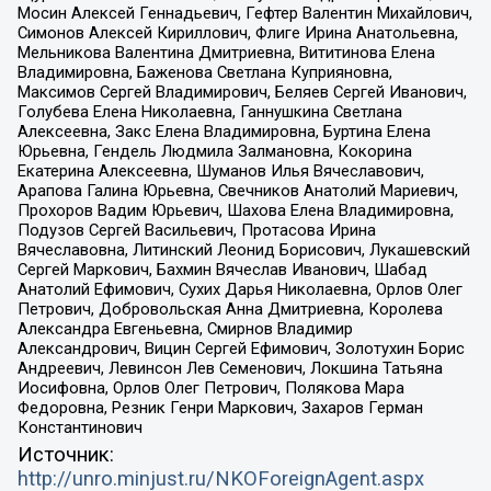
Мосин Алексей Геннадьевич, Гефтер Валентин Михайлович,
Симонов Алексей Кириллович, Флиге Ирина Анатольевна,
Мельникова Валентина Дмитриевна, Вититинова Елена
Владимировна, Баженова Светлана Куприяновна,
Максимов Сергей Владимирович, Беляев Сергей Иванович,
Голубева Елена Николаевна, Ганнушкина Светлана
Алексеевна, Закс Елена Владимировна, Буртина Елена
Юрьевна, Гендель Людмила Залмановна, Кокорина
Екатерина Алексеевна, Шуманов Илья Вячеславович,
Арапова Галина Юрьевна, Свечников Анатолий Мариевич,
Прохоров Вадим Юрьевич, Шахова Елена Владимировна,
Подузов Сергей Васильевич, Протасова Ирина
Вячеславовна, Литинский Леонид Борисович, Лукашевский
Сергей Маркович, Бахмин Вячеслав Иванович, Шабад
Анатолий Ефимович, Сухих Дарья Николаевна, Орлов Олег
Петрович, Добровольская Анна Дмитриевна, Королева
Александра Евгеньевна, Смирнов Владимир
Александрович, Вицин Сергей Ефимович, Золотухин Борис
Андреевич, Левинсон Лев Семенович, Локшина Татьяна
Иосифовна, Орлов Олег Петрович, Полякова Мара
Федоровна, Резник Генри Маркович, Захаров Герман
Константинович
Источник:
http://unro.minjust.ru/NKOForeignAgent.aspx