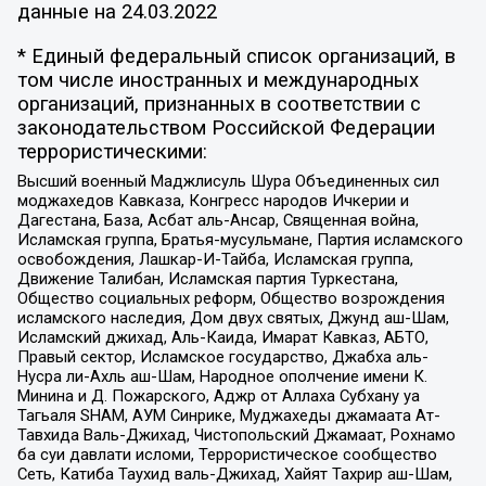
данные на
24.03.2022
* Единый федеральный список организаций, в
том числе иностранных и международных
организаций, признанных в соответствии с
законодательством Российской Федерации
террористическими:
Высший военный Маджлисуль Шура Объединенных сил
моджахедов Кавказа, Конгресс народов Ичкерии и
Дагестана, База, Асбат аль-Ансар, Священная война,
Исламская группа, Братья-мусульмане, Партия исламского
освобождения, Лашкар-И-Тайба, Исламская группа,
Движение Талибан, Исламская партия Туркестана,
Общество социальных реформ, Общество возрождения
исламского наследия, Дом двух святых, Джунд аш-Шам,
Исламский джихад, Аль-Каида, Имарат Кавказ, АБТО,
Правый сектор, Исламское государство, Джабха аль-
Нусра ли-Ахль аш-Шам, Народное ополчение имени К.
Минина и Д. Пожарского, Аджр от Аллаха Субхану уа
Тагьаля SHAM, АУМ Синрике, Муджахеды джамаата Ат-
Тавхида Валь-Джихад, Чистопольский Джамаат, Рохнамо
ба суи давлати исломи, Террористическое сообщество
Сеть, Катиба Таухид валь-Джихад, Хайят Тахрир аш-Шам,