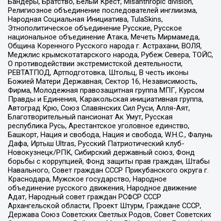
Бандеры, Братство, Белый Крест, Misanthropic division,
Религиозное объединение последователей инглиизма,
Народная Социальная Инициатива, TulaSkins,
Этнополитическое объединение Русские, Русское
национальное объединение Атака, Мечеть Мирмамеда,
Община Коренного Русского народа г. Астрахани, ВОЛЯ,
Меджлис крымскотатарского народа, Рубеж Севера, ТОЙС,
О противодействии экстремистской деятельности,
РЕВТАТПОД, Артподготовка, Штольц, В честь иконы
Божией Матери Державная, Сектор 16, Независимость,
Фирма, Молодежная правозащитная группа МПГ, Курсом
Правды и Единения, Каракольская инициативная группа,
Автоград Крю, Союз Славянских Сил Руси, Алля-Аят,
Благотворительный пансионат Ак Умут, Русская
республика Русь, Арестантское уголовное единство,
Башкорт, Нация и свобода, Нация и свобода, W.H.С., Фалунь
Дафа, Иртыш Ultras, Русский Патриотический клуб-
Новокузнецк/РПК, Сибирский державный союз, Фонд
борьбы с коррупцией, Фонд защиты прав граждан, Штабы
Навального, Совет граждан СССР Прикубанского округа г.
Краснодара, Мужское государство, Народное
объединение русского движения, Народное движение
Адат, Народный совет граждан РСФСР СССР
Архангельской области, Проект Штурм, Граждане СССР,
Держава Союз Советских Светлых Родов, Совет Советских