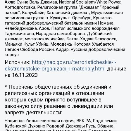
Ахлю Сунна Валь Джамаа, National Socialism/White Power,
Артподготовка, Религиозная группа “Джамаат “Красный
пахарь”, Колумбайн, Хатлонский джамаат, Мусульманская
религиозная группа п. Кушкуль г. Оренбург, Крымско-
татарский добровольческий батальон имени Номана
Челебиджихана, Азов, Партия исламского возрождения
Таджикистана, Народная самооборона, Дуббайский
джамаат, московская ячейка, Батал-Хаджи Белхороев,
Маньяки Культ Убийц, Молодёжь Которая Улыбается,
Легион Свобода России, Айдар, Русский добровольческий
корпус
Источник:
http://nac.gov.ru/terroristicheskie-i-
ekstremistskie-organizacii-i-materialy.html
данные
на
16.11.2023
* Перечень общественных объединений и
религиозных организаций в отношении
которых судом принято вступившее в
законную силу решение о ликвидации или
запрете деятельности:
Национал-большевистская партия, ВЕК РА, Рада земли
Кубанской Духовно Родовой Державы Русь, Община