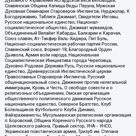
Духовного Управления Асгардской Веси Беловодья,
Славянская Община Капища Веды Перуна, Мужская
Духовная Семинария Староверов-Инглингов, Нурджулар, К
Богодержавию, Таблиги Джамаат, Свидетели Иеговы,
Русское национальное единство, Национал-
социалистическое общество, Джамаат мувахидов,
Объединенный Вилайат Кабарды, Балкарии и Карачая,
Союз славян, Ат-Такфир Валь-Хиджра, Пит Буль,
Национал-социалистическая рабочая партия России,
Славянский союз, Формат-18, Благородный Орден
Дьявола, Армия воли народа, Национальная
Социалистическая Инициатива города Череповца,
Духовно-Родовая Держава Русь, Русское национальное
единство, Древнерусской Инглистической церкви
Православных Староверов-Инглингов, Русский
общенациональный союз, Движение против нелегальной
иммиграции, Кровь и Честь, О свободе совести и о
религиозных объединениях, Омская организация
общественного политического движения Русское
национальное единство, Северное Братство, Клуб
Болельщиков Футбольного Клуба Динамо,
Файзрахманисты, Мусульманская религиозная организация
п. Боровский, Община Коренного Русского народа
Щелковского района, Правый сектор, УНА - УНСО,
Украинская повстанческая армия, Тризуб им. Степана