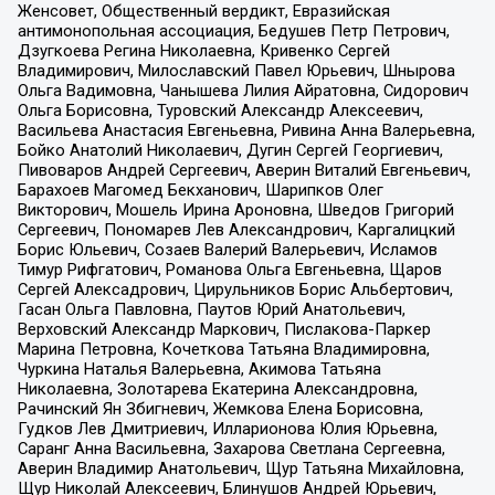
Женсовет, Общественный вердикт, Евразийская
антимонопольная ассоциация, Бедушев Петр Петрович,
Дзугкоева Регина Николаевна, Кривенко Сергей
Владимирович, Милославский Павел Юрьевич, Шнырова
Ольга Вадимовна, Чанышева Лилия Айратовна, Сидорович
Ольга Борисовна, Туровский Александр Алексеевич,
Васильева Анастасия Евгеньевна, Ривина Анна Валерьевна,
Бойко Анатолий Николаевич, Дугин Сергей Георгиевич,
Пивоваров Андрей Сергеевич, Аверин Виталий Евгеньевич,
Барахоев Магомед Бекханович, Шарипков Олег
Викторович, Мошель Ирина Ароновна, Шведов Григорий
Сергеевич, Пономарев Лев Александрович, Каргалицкий
Борис Юльевич, Созаев Валерий Валерьевич, Исламов
Тимур Рифгатович, Романова Ольга Евгеньевна, Щаров
Сергей Алексадрович, Цирульников Борис Альбертович,
Гасан Ольга Павловна, Паутов Юрий Анатольевич,
Верховский Александр Маркович, Пислакова-Паркер
Марина Петровна, Кочеткова Татьяна Владимировна,
Чуркина Наталья Валерьевна, Акимова Татьяна
Николаевна, Золотарева Екатерина Александровна,
Рачинский Ян Збигневич, Жемкова Елена Борисовна,
Гудков Лев Дмитриевич, Илларионова Юлия Юрьевна,
Саранг Анна Васильевна, Захарова Светлана Сергеевна,
Аверин Владимир Анатольевич, Щур Татьяна Михайловна,
Щур Николай Алексеевич, Блинушов Андрей Юрьевич,