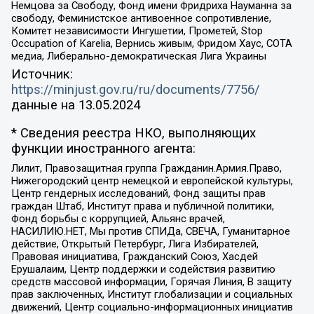
Немцова за Свободу, Фонд имени Фридриха Науманна за
свободу, Феминистское антивоенное сопротивление,
Комитет независимости Ингушетии, Прометей, Stop
Occupation of Karelia, Вернись живым, Фридом Хаус, СОТА
медиа, Либерально-демократическая Лига Украины
Источник:
https://minjust.gov.ru/ru/documents/7756/
данные на
13.05.2024
* Сведения реестра НКО, выполняющих
функции иностранного агента:
Лилит, Правозащитная группа Гражданин.Армия.Право,
Нижегородский центр немецкой и европейской культуры,
Центр гендерных исследований, Фонд защиты прав
граждан Штаб, Институт права и публичной политики,
Фонд борьбы с коррупцией, Альянс врачей,
НАСИЛИЮ.НЕТ, Мы против СПИДа, СВЕЧА, Гуманитарное
действие, Открытый Петербург, Лига Избирателей,
Правовая инициатива, Гражданский Союз, Хасдей
Ерушалаим, Центр поддержки и содействия развитию
средств массовой информации, Горячая Линия, В защиту
прав заключенных, Институт глобализации и социальных
движений, Центр социально-информационных инициатив