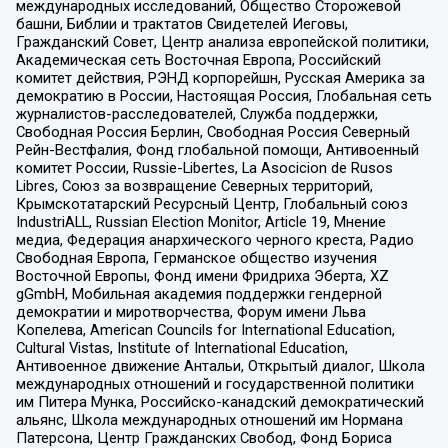
международных исследований, Общество Сторожевой
башни, Библии и трактатов Свидетелей Иеговы,
Гражданский Совет, Центр анализа европейской политики,
Академическая сеть Восточная Европа, Российский
комитет действия, РЭНД корпорейшн, Русская Америка за
демократию в России, Настоящая Россия, Глобальная сеть
журналистов-расследователей, Служба поддержки,
Свободная Россия Берлин, Свободная Россия Северный
Рейн-Вестфалия, Фонд глобальной помощи, Антивоенный
комитет России, Russie-Libertes, La Asocicion de Rusos
Libres, Союз за возвращение Северных территорий,
Крымскотатарский Ресурсный Центр, Глобальный союз
IndustriALL, Russian Election Monitor, Article 19, Мнение
медиа, Федерация анархического черного креста, Радио
Свободная Европа, Германское общество изучения
Восточной Европы, Фонд имени Фридриха Эберта, XZ
gGmbH, Мобильная академия поддержки гендерной
демократии и миротворчества, Форум имени Льва
Копелева, American Councils for International Education,
Cultural Vistas, Institute of International Education,
Антивоенное движение Антальи, Открытый диалог, Школа
международных отношений и государственной политики
им Питера Мунка, Российско-канадский демократический
альянс, Школа международных отношений им Нормана
Патерсона, Центр Гражданских Свобод, Фонд Бориса