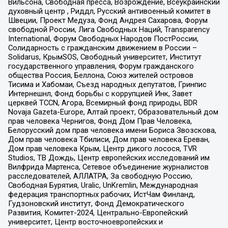
Вильсона, Свободная пресса, Возрождение, Всеукраинский
духовный центр , Риддл, Русский антивоенный комитет в
Швеции, Проект Медуза, Фонд Андрея Сахарова, Форум
свободной России, Лига Свободных Наций, Transparеncy
International, Форум Свободных Народов ПостРоссии,
Солидарность с гражданским движением в России –
Solidarus, КрымSOS, Свободный университет, Институт
государственного управления, Форум гражданского
общества Россия, Беллона, Союз жителей островов
Тисима и Хабомаи, Съезд народных депутатов, Гринпис
Интернешнл, Фонд борьбы с коррупцией Инк, Завет
церквей TCCN, Агора, Всемирный фонд природы, BDR
Novaja Gazeta-Europe, Алтай проект, Образовательный дом
прав человека Чернигов, Фонд Дом Прав Человека,
Белорусский дом прав человека имени Бориса Звозскова,
Дом прав человека Тбилиси, Дом прав человека Ереван,
Дом прав человека Крым, Центр дикого лосося, TVR
Studios, ТВ Дождь, Центр европейских исследований им
Вилфрида Мартенса, Сетевое объединение журналистов
расследователей, АЛЛАТРА, За свободную Россию,
Свободная Бурятия, Uralic, UnKremlin, Международная
федерация транспортных рабочих, ИстЧам Финланд,
Гудзоновский институт, Фонд Демократического
Развития, Комитет-2024, Центрально-Европейский
университет, Центр восточноевропейских и