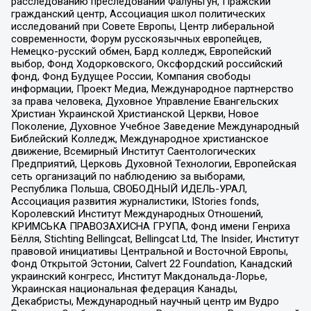
расследованию преследований Фалуньгун, Пражский
гражданский центр, Ассоциация школ политических
исследований при Совете Европы, Центр либеральной
современности, Форум русскоязычных европейцев,
Немецко-русский обмен, Бард колледж, Европейский
выбор, Фонд Ходорковского, Оксфордский российский
фонд, Фонд Будущее России, Компания свободы
информации, Проект Медиа, Международное партнерство
за права человека, Духовное Управление Евангельских
Христиан Украинской Христианской Церкви, Новое
Поколение, Духовное Учебное Заведение Международный
Библейский Колледж, Международное христианское
движение, Всемирный Институт Саентологических
Предприятий, Церковь Духовной Технологии, Европейская
сеть организаций по наблюдению за выборами,
Республика Польша, СВОБОДНЫЙ ИДЕЛЬ-УРАЛ,
Ассоциация развития журналистики, IStories fonds,
Королевский Институт Международных Отношений,
КРИМСЬКА ПРАВОЗАХИСНА ГРУПА, Фонд имени Генриха
Бёлля, Stichting Bellingcat, Bellingcat Ltd, The Insider, Институт
правовой инициативы Центральной и Восточной Европы,
Фонд Открытой Эстонии, Calvert 22 Foundation, Канадский
украинский конгресс, Институт Макдональда-Лорье,
Украинская национальная федерация Канады,
Декабристы, Международный научный центр им Вудро