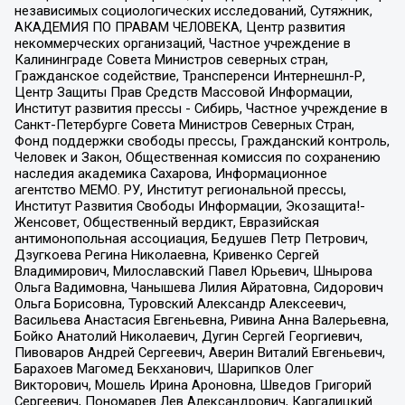
независимых социологических исследований, Сутяжник,
АКАДЕМИЯ ПО ПРАВАМ ЧЕЛОВЕКА, Центр развития
некоммерческих организаций, Частное учреждение в
Калининграде Совета Министров северных стран,
Гражданское содействие, Трансперенси Интернешнл-Р,
Центр Защиты Прав Средств Массовой Информации,
Институт развития прессы - Сибирь, Частное учреждение в
Санкт-Петербурге Совета Министров Северных Стран,
Фонд поддержки свободы прессы, Гражданский контроль,
Человек и Закон, Общественная комиссия по сохранению
наследия академика Сахарова, Информационное
агентство МЕМО. РУ, Институт региональной прессы,
Институт Развития Свободы Информации, Экозащита!-
Женсовет, Общественный вердикт, Евразийская
антимонопольная ассоциация, Бедушев Петр Петрович,
Дзугкоева Регина Николаевна, Кривенко Сергей
Владимирович, Милославский Павел Юрьевич, Шнырова
Ольга Вадимовна, Чанышева Лилия Айратовна, Сидорович
Ольга Борисовна, Туровский Александр Алексеевич,
Васильева Анастасия Евгеньевна, Ривина Анна Валерьевна,
Бойко Анатолий Николаевич, Дугин Сергей Георгиевич,
Пивоваров Андрей Сергеевич, Аверин Виталий Евгеньевич,
Барахоев Магомед Бекханович, Шарипков Олег
Викторович, Мошель Ирина Ароновна, Шведов Григорий
Сергеевич, Пономарев Лев Александрович, Каргалицкий