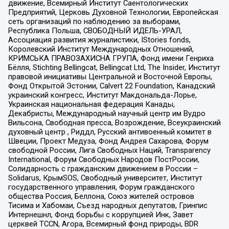
движение, Всемирный Институт Саентологических
Предприятий, Церковь Духовной Технологии, Европейская
сеть организаций по наблюдению за выборами,
Республика Польша, СВОБОДНЫЙ ИДЕЛЬ-УРАЛ,
Ассоциация развития журналистики, IStories fonds,
Королевский Институт Международных Отношений,
КРИМСЬКА ПРАВОЗАХИСНА ГРУПА, Фонд имени Генриха
Бёлля, Stichting Bellingcat, Bellingcat Ltd, The Insider, Институт
правовой инициативы Центральной и Восточной Европы,
Фонд Открытой Эстонии, Calvert 22 Foundation, Канадский
украинский конгресс, Институт Макдональда-Лорье,
Украинская национальная федерация Канады,
Декабристы, Международный научный центр им Вудро
Вильсона, Свободная пресса, Возрождение, Всеукраинский
духовный центр , Риддл, Русский антивоенный комитет в
Швеции, Проект Медуза, Фонд Андрея Сахарова, Форум
свободной России, Лига Свободных Наций, Transparеncy
International, Форум Свободных Народов ПостРоссии,
Солидарность с гражданским движением в России –
Solidarus, КрымSOS, Свободный университет, Институт
государственного управления, Форум гражданского
общества Россия, Беллона, Союз жителей островов
Тисима и Хабомаи, Съезд народных депутатов, Гринпис
Интернешнл, Фонд борьбы с коррупцией Инк, Завет
церквей TCCN, Агора, Всемирный фонд природы, BDR