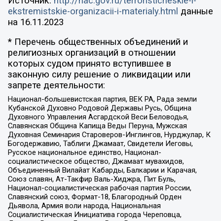
Источник:
http://nac.gov.ru/terroristicheskie-i-
ekstremistskie-organizacii-i-materialy.html
данные
на
16.11.2023
* Перечень общественных объединений и
религиозных организаций в отношении
которых судом принято вступившее в
законную силу решение о ликвидации или
запрете деятельности:
Национал-большевистская партия, ВЕК РА, Рада земли
Кубанской Духовно Родовой Державы Русь, Община
Духовного Управления Асгардской Веси Беловодья,
Славянская Община Капища Веды Перуна, Мужская
Духовная Семинария Староверов-Инглингов, Нурджулар, К
Богодержавию, Таблиги Джамаат, Свидетели Иеговы,
Русское национальное единство, Национал-
социалистическое общество, Джамаат мувахидов,
Объединенный Вилайат Кабарды, Балкарии и Карачая,
Союз славян, Ат-Такфир Валь-Хиджра, Пит Буль,
Национал-социалистическая рабочая партия России,
Славянский союз, Формат-18, Благородный Орден
Дьявола, Армия воли народа, Национальная
Социалистическая Инициатива города Череповца,