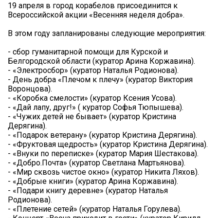
19 апреля в город корабелов присоединится к
Всероссийской акции «Весенняя неделя добра».
В этом году запланированы следующие мероприятия:
- сбор гуманитарной помощи для Курской и
Белгородской области (куратор Арина Коржавина).
- «Электросбор» (куратор Наталья Родионова).
- День добра «Плечом к плечу» (куратор Виктория
Воронцова).
- «Коробка смелости» (куратор Ксения Усова).
- «Дай лапу, друг!» ( куратор Софья Тюпышева).
- «Чужих детей не бывает» (куратор Кристина
Дерягина).
- «Подарок ветерану» (куратор Кристина Дерягина).
- «Фруктовая щедрость» (куратор Кристина Дерягина).
- «Внуки по переписке» (куратор Мария Шестакова).
- «Добро.Почта» (куратор Светлана Мартьянова).
- «Мир сквозь чистое окно» (куратор Никита Ляхов).
- «Добрые книги» (куратор Арина Коржавина).
- «Подари книгу деревне» (куратор Наталья
Родионова).
- «Плетение сетей» (куратор Наталья Горулева).