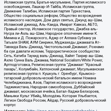
Исламская группа, Братья-мусульмане, Партия исламского
освобождения, Лашкар-И-Тайба, Исламская группа,
Движение Талибан, Исламская партия Туркестана,
Общество социальных реформ, Общество возрождения
исламского наследия, Дом двух святых, Джунд аш-Шам,
Исламский джихад, Аль-Каида, Имарат Кавказ, АБТО,
Правый сектор, Исламское государство, Джабха аль-
Нусра ли-Ахль аш-Шам, Народное ополчение имени К.
Минина и Д. Пожарского, Аджр от Аллаха Субхану уа
Тагьаля SHAM, АУМ Синрике, Муджахеды джамаата Ат-
Тавхида Валь-Джихад, Чистопольский Джамаат, Рохнамо
ба суи давлати исломи, Террористическое сообщество
Сеть, Катиба Таухид валь-Джихад, Хайят Тахрир аш-Шам,
Ахлю Сунна Валь Джамаа, National Socialism/White Power,
Артподготовка, Религиозная группа “Джамаат “Красный
пахарь”, Колумбайн, Хатлонский джамаат, Мусульманская
религиозная группа п. Кушкуль г. Оренбург, Крымско-
татарский добровольческий батальон имени Номана
Челебиджихана, Азов, Партия исламского возрождения
Таджикистана, Народная самооборона, Дуббайский
джамаат, московская ячейка, Батал-Хаджи Белхороев,
Маньяки Культ Убийц, Молодёжь Которая Улыбается,
Легион Свобода России, Айдар, Русский добровольческий
корпус