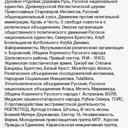
Духовно-Родовая Держава Русь, Русское национальное
единство, Древнерусской Инглистической церкви
Православных Староверов-Инглингов, Русский
общенациональный союз, Движение против нелегальной
иммиграции, Кровь и Честь, О свободе совести и о
религиозных объединениях, Омская организация
общественного политического движения Русское
национальное единство, Северное Братство, Клуб
Болельщиков Футбольного Клуба Динамо,
Файзрахманисты, Мусульманская религиозная организация
п. Боровский, Община Коренного Русского народа
Щелковского района, Правый сектор, УНА - УНСО,
Украинская повстанческая армия, Тризуб им. Степана
Бандеры, Братство, Белый Крест, Misanthropic division,
Религиозное объединение последователей инглиизма,
Народная Социальная Инициатива, TulaSkins,
Этнополитическое объединение Русские, Русское
национальное объединение Атака, Мечеть Мирмамеда,
Община Коренного Русского народа г. Астрахани, ВОЛЯ,
Меджлис крымскотатарского народа, Рубеж Севера, ТОЙС,
О противодействии экстремистской деятельности,
РЕВТАТПОД, Артподготовка, Штольц, В честь иконы
Божией Матери Державная, Сектор 16, Независимость,
Фирма, Молодежная правозащитная группа МПГ, Курсом
Правды и Единения, Каракольская инициативная группа,