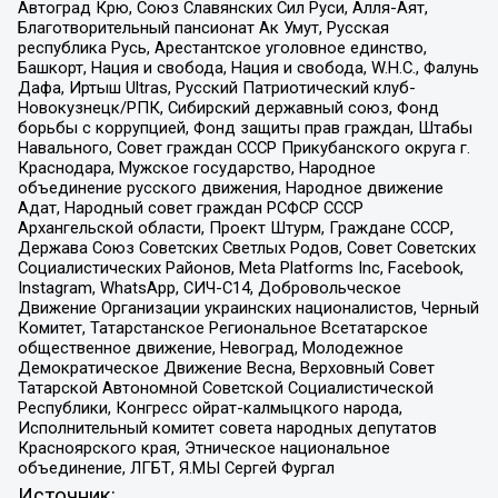
Автоград Крю, Союз Славянских Сил Руси, Алля-Аят,
Благотворительный пансионат Ак Умут, Русская
республика Русь, Арестантское уголовное единство,
Башкорт, Нация и свобода, Нация и свобода, W.H.С., Фалунь
Дафа, Иртыш Ultras, Русский Патриотический клуб-
Новокузнецк/РПК, Сибирский державный союз, Фонд
борьбы с коррупцией, Фонд защиты прав граждан, Штабы
Навального, Совет граждан СССР Прикубанского округа г.
Краснодара, Мужское государство, Народное
объединение русского движения, Народное движение
Адат, Народный совет граждан РСФСР СССР
Архангельской области, Проект Штурм, Граждане СССР,
Держава Союз Советских Светлых Родов, Совет Советских
Социалистических Районов, Meta Platforms Inc, Facebook,
Instagram, WhatsApp, СИЧ-С14, Добровольческое
Движение Организации украинских националистов, Черный
Комитет, Татарстанское Региональное Всетатарское
общественное движение, Невоград, Молодежное
Демократическое Движение Весна, Верховный Совет
Татарской Автономной Советской Социалистической
Республики, Конгресс ойрат-калмыцкого народа,
Исполнительный комитет совета народных депутатов
Красноярского края, Этническое национальное
объединение, ЛГБТ, Я.МЫ Сергей Фургал
Источник: