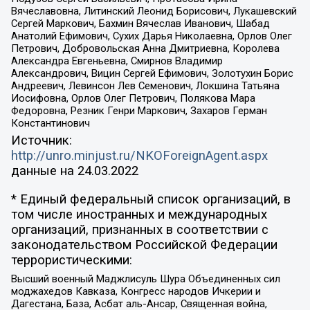
Вячеславовна, Литинский Леонид Борисович, Лукашевский
Сергей Маркович, Бахмин Вячеслав Иванович, Шабад
Анатолий Ефимович, Сухих Дарья Николаевна, Орлов Олег
Петрович, Добровольская Анна Дмитриевна, Королева
Александра Евгеньевна, Смирнов Владимир
Александрович, Вицин Сергей Ефимович, Золотухин Борис
Андреевич, Левинсон Лев Семенович, Локшина Татьяна
Иосифовна, Орлов Олег Петрович, Полякова Мара
Федоровна, Резник Генри Маркович, Захаров Герман
Константинович
Источник:
http://unro.minjust.ru/NKOForeignAgent.aspx
данные на
24.03.2022
* Единый федеральный список организаций, в
том числе иностранных и международных
организаций, признанных в соответствии с
законодательством Российской Федерации
террористическими:
Высший военный Маджлисуль Шура Объединенных сил
моджахедов Кавказа, Конгресс народов Ичкерии и
Дагестана, База, Асбат аль-Ансар, Священная война,