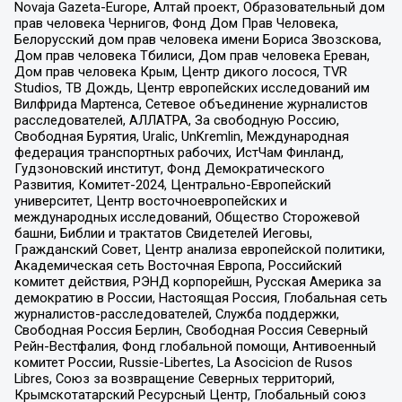
Novaja Gazeta-Europe, Алтай проект, Образовательный дом
прав человека Чернигов, Фонд Дом Прав Человека,
Белорусский дом прав человека имени Бориса Звозскова,
Дом прав человека Тбилиси, Дом прав человека Ереван,
Дом прав человека Крым, Центр дикого лосося, TVR
Studios, ТВ Дождь, Центр европейских исследований им
Вилфрида Мартенса, Сетевое объединение журналистов
расследователей, АЛЛАТРА, За свободную Россию,
Свободная Бурятия, Uralic, UnKremlin, Международная
федерация транспортных рабочих, ИстЧам Финланд,
Гудзоновский институт, Фонд Демократического
Развития, Комитет-2024, Центрально-Европейский
университет, Центр восточноевропейских и
международных исследований, Общество Сторожевой
башни, Библии и трактатов Свидетелей Иеговы,
Гражданский Совет, Центр анализа европейской политики,
Академическая сеть Восточная Европа, Российский
комитет действия, РЭНД корпорейшн, Русская Америка за
демократию в России, Настоящая Россия, Глобальная сеть
журналистов-расследователей, Служба поддержки,
Свободная Россия Берлин, Свободная Россия Северный
Рейн-Вестфалия, Фонд глобальной помощи, Антивоенный
комитет России, Russie-Libertes, La Asocicion de Rusos
Libres, Союз за возвращение Северных территорий,
Крымскотатарский Ресурсный Центр, Глобальный союз