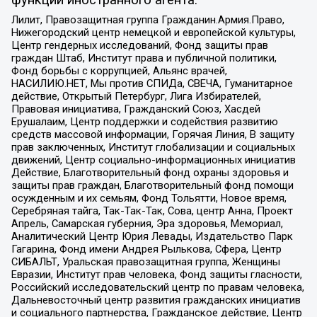
функции иностранного агента:
Лилит, Правозащитная группа Гражданин.Армия.Право,
Нижегородский центр немецкой и европейской культуры,
Центр гендерных исследований, Фонд защиты прав
граждан Штаб, Институт права и публичной политики,
Фонд борьбы с коррупцией, Альянс врачей,
НАСИЛИЮ.НЕТ, Мы против СПИДа, СВЕЧА, Гуманитарное
действие, Открытый Петербург, Лига Избирателей,
Правовая инициатива, Гражданский Союз, Хасдей
Ерушалаим, Центр поддержки и содействия развитию
средств массовой информации, Горячая Линия, В защиту
прав заключенных, Институт глобализации и социальных
движений, Центр социально-информационных инициатив
Действие, Благотворительный фонд охраны здоровья и
защиты прав граждан, Благотворительный фонд помощи
осужденным и их семьям, Фонд Тольятти, Новое время,
Серебряная тайга, Так-Так-Так, Сова, центр Анна, Проект
Апрель, Самарская губерния, Эра здоровья, Мемориал,
Аналитический Центр Юрия Левады, Издательство Парк
Гагарина, Фонд имени Андрея Рылькова, Сфера, Центр
СИБАЛЬТ, Уральская правозащитная группа, Женщины
Евразии, Институт прав человека, Фонд защиты гласности,
Российский исследовательский центр по правам человека,
Дальневосточный центр развития гражданских инициатив
и социального партнерства, Гражданское действие, Центр