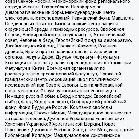
современной России, Черноморский фонд регионального
сотрудничества, Европейская Платформа за
Демократические Выборы, Международный центр
электоральных исследований, Германский фонд Маршалла
Соединенных Штатов, Тихоокеанский центр защиты
окружающей среды и природных ресурсов, Свободная
Россия, Всемирный конгресс украинцев, Атлантический
совет, Человек в беде, Европейский фонд за демократию,
Джеймстаунский фонд, Прожект Хармони, Родники
дракона, Врачи против насильственного извлечения
органов, Фалунь Дафа, Друзья Фалуньгун, Фалуньгун,
Коалиция по расследованию преследования в отношении
Фалуньгун в Китае, Всемирная организация по
расследованию преследований Фалуньгун, Пражский
гражданский центр, Ассоциация школ политических
исследований при Совете Европы, Центр либеральной
современности, Форум русскоязычных европейцев,
Немецко-русский обмен, Бард колледж, Европейский
выбор, Фонд Ходорковского, Оксфордский российский
фонд, Фонд Будущее России, Компания свободы
информации, Проект Медиа, Международное партнерство
за права человека, Духовное Управление Евангельских
Христиан Украинской Христианской Церкви, Новое
Поколение, Духовное Учебное Заведение Международный
Библейский Колледж, Международное христианское