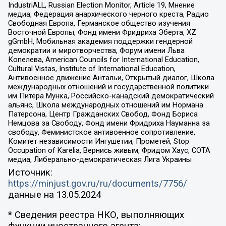
IndustriALL, Russian Election Monitor, Article 19, Мнение
медиа, Федерация анархического черного креста, Радио
Свободная Европа, Германское общество изучения
Восточной Европы, Фонд имени Фридриха Эберта, XZ
gGmbH, Мобильная академия поддержки гендерной
демократии и миротворчества, Форум имени Льва
Копелева, American Councils for International Education,
Cultural Vistas, Institute of International Education,
Антивоенное движение Антальи, Открытый диалог, Школа
международных отношений и государственной политики
им Питера Мунка, Российско-канадский демократический
альянс, Школа международных отношений им Нормана
Патерсона, Центр Гражданских Свобод, Фонд Бориса
Немцова за Свободу, Фонд имени Фридриха Науманна за
свободу, Феминистское антивоенное сопротивление,
Комитет независимости Ингушетии, Прометей, Stop
Occupation of Karelia, Вернись живым, Фридом Хаус, СОТА
медиа, Либерально-демократическая Лига Украины
Источник:
https://minjust.gov.ru/ru/documents/7756/
данные на
13.05.2024
* Сведения реестра НКО, выполняющих