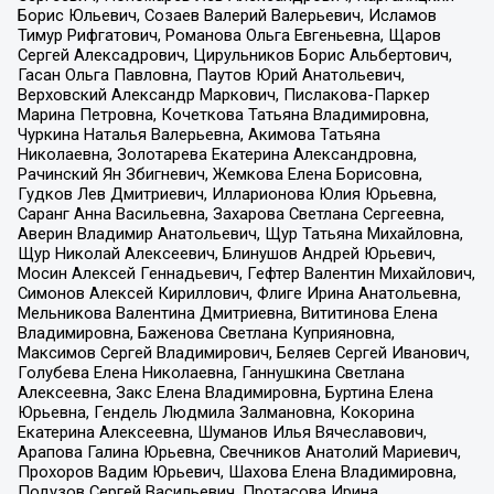
Борис Юльевич, Созаев Валерий Валерьевич, Исламов
Тимур Рифгатович, Романова Ольга Евгеньевна, Щаров
Сергей Алексадрович, Цирульников Борис Альбертович,
Гасан Ольга Павловна, Паутов Юрий Анатольевич,
Верховский Александр Маркович, Пислакова-Паркер
Марина Петровна, Кочеткова Татьяна Владимировна,
Чуркина Наталья Валерьевна, Акимова Татьяна
Николаевна, Золотарева Екатерина Александровна,
Рачинский Ян Збигневич, Жемкова Елена Борисовна,
Гудков Лев Дмитриевич, Илларионова Юлия Юрьевна,
Саранг Анна Васильевна, Захарова Светлана Сергеевна,
Аверин Владимир Анатольевич, Щур Татьяна Михайловна,
Щур Николай Алексеевич, Блинушов Андрей Юрьевич,
Мосин Алексей Геннадьевич, Гефтер Валентин Михайлович,
Симонов Алексей Кириллович, Флиге Ирина Анатольевна,
Мельникова Валентина Дмитриевна, Вититинова Елена
Владимировна, Баженова Светлана Куприяновна,
Максимов Сергей Владимирович, Беляев Сергей Иванович,
Голубева Елена Николаевна, Ганнушкина Светлана
Алексеевна, Закс Елена Владимировна, Буртина Елена
Юрьевна, Гендель Людмила Залмановна, Кокорина
Екатерина Алексеевна, Шуманов Илья Вячеславович,
Арапова Галина Юрьевна, Свечников Анатолий Мариевич,
Прохоров Вадим Юрьевич, Шахова Елена Владимировна,
Подузов Сергей Васильевич, Протасова Ирина