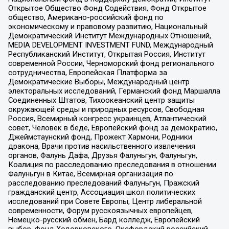
Открытое Общество Фонд Содействия, Фонд Открытое
общество, Американо-российский фонд по
экономическому и правовому развитию, Национальный
Демократический Институт Международных Отношений,
MEDIA DEVELOPMENT INVESTMENT FUND, Международный
Республиканский Институт, Открытая Россия, Институт
современной России, Черноморский фонд регионального
сотрудничества, Европейская Платформа за
Демократические Выборы, Международный центр
электоральных исследований, Германский фонд Маршалла
Соединенных Штатов, Тихоокеанский центр защиты
окружающей среды и природных ресурсов, Свободная
Россия, Всемирный конгресс украинцев, Атлантический
совет, Человек в беде, Европейский фонд за демократию,
Джеймстаунский фонд, Прожект Хармони, Родники
дракона, Врачи против насильственного извлечения
органов, Фалунь Дафа, Друзья Фалуньгун, Фалуньгун,
Коалиция по расследованию преследования в отношении
Фалуньгун в Китае, Всемирная организация по
расследованию преследований Фалуньгун, Пражский
гражданский центр, Ассоциация школ политических
исследований при Совете Европы, Центр либеральной
современности, Форум русскоязычных европейцев,
Немецко-русский обмен, Бард колледж, Европейский