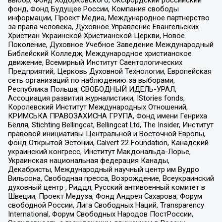
выбор, Фонд Ходорковского, Оксфордский российский
фонд, Фонд Будущее России, Компания свободы
информации, Проект Медиа, Международное партнерство
за права человека, Духовное Управление Евангельских
Христиан Украинской Христианской Церкви, Новое
Поколение, Духовное Учебное Заведение Международный
Библейский Колледж, Международное христианское
движение, Всемирный Институт Саентологических
Предприятий, Церковь Духовной Технологии, Европейская
сеть организаций по наблюдению за выборами,
Республика Польша, СВОБОДНЫЙ ИДЕЛЬ-УРАЛ,
Ассоциация развития журналистики, IStories fonds,
Королевский Институт Международных Отношений,
КРИМСЬКА ПРАВОЗАХИСНА ГРУПА, Фонд имени Генриха
Бёлля, Stichting Bellingcat, Bellingcat Ltd, The Insider, Институт
правовой инициативы Центральной и Восточной Европы,
Фонд Открытой Эстонии, Calvert 22 Foundation, Канадский
украинский конгресс, Институт Макдональда-Лорье,
Украинская национальная федерация Канады,
Декабристы, Международный научный центр им Вудро
Вильсона, Свободная пресса, Возрождение, Всеукраинский
духовный центр , Риддл, Русский антивоенный комитет в
Швеции, Проект Медуза, Фонд Андрея Сахарова, Форум
свободной России, Лига Свободных Наций, Transparеncy
International, Форум Свободных Народов ПостРоссии,