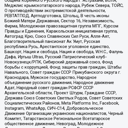
Община Коренного Русского народа г. Астрахани, ВОЛЯ,
Меджлис крымскотатарского народа, Рубеж Севера, ТОЙС,
О противодействии экстремистской деятельности,
РЕВТАТПОД, Артподготовка, Штольц, В честь иконы
Божией Матери Державная, Сектор 16, Независимость,
Фирма, Молодежная правозащитная группа МПГ, Курсом
Правды и Единения, Каракольская инициативная группа,
Автоград Крю, Союз Славянских Сил Руси, Алля-Аят,
Благотворительный пансионат Ак Умут, Русская
республика Русь, Арестантское уголовное единство,
Башкорт, Нация и свобода, Нация и свобода, W.H.С., Фалунь
Дафа, Иртыш Ultras, Русский Патриотический клуб-
Новокузнецк/РПК, Сибирский державный союз, Фонд
борьбы с коррупцией, Фонд защиты прав граждан, Штабы
Навального, Совет граждан СССР Прикубанского округа г.
Краснодара, Мужское государство, Народное
объединение русского движения, Народное движение
Адат, Народный совет граждан РСФСР СССР
Архангельской области, Проект Штурм, Граждане СССР,
Держава Союз Советских Светлых Родов, Совет Советских
Социалистических Районов, Meta Platforms Inc, Facebook,
Instagram, WhatsApp, СИЧ-С14, Добровольческое
Движение Организации украинских националистов, Черный
Комитет, Татарстанское Региональное Всетатарское
общественное движение, Невоград, Молодежное