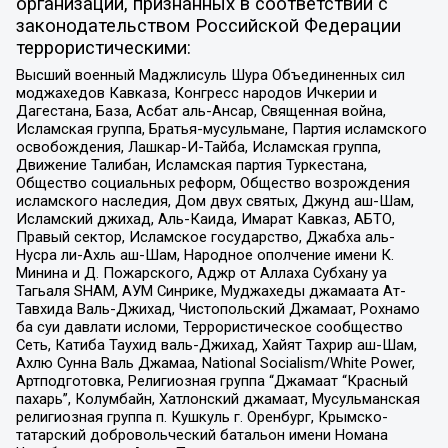
организаций, признанных в соответствии с
законодательством Российской Федерации
террористическими:
Высший военный Маджлисуль Шура Объединенных сил
моджахедов Кавказа, Конгресс народов Ичкерии и
Дагестана, База, Асбат аль-Ансар, Священная война,
Исламская группа, Братья-мусульмане, Партия исламского
освобождения, Лашкар-И-Тайба, Исламская группа,
Движение Талибан, Исламская партия Туркестана,
Общество социальных реформ, Общество возрождения
исламского наследия, Дом двух святых, Джунд аш-Шам,
Исламский джихад, Аль-Каида, Имарат Кавказ, АБТО,
Правый сектор, Исламское государство, Джабха аль-
Нусра ли-Ахль аш-Шам, Народное ополчение имени К.
Минина и Д. Пожарского, Аджр от Аллаха Субхану уа
Тагьаля SHAM, АУМ Синрике, Муджахеды джамаата Ат-
Тавхида Валь-Джихад, Чистопольский Джамаат, Рохнамо
ба суи давлати исломи, Террористическое сообщество
Сеть, Катиба Таухид валь-Джихад, Хайят Тахрир аш-Шам,
Ахлю Сунна Валь Джамаа, National Socialism/White Power,
Артподготовка, Религиозная группа “Джамаат “Красный
пахарь”, Колумбайн, Хатлонский джамаат, Мусульманская
религиозная группа п. Кушкуль г. Оренбург, Крымско-
татарский добровольческий батальон имени Номана