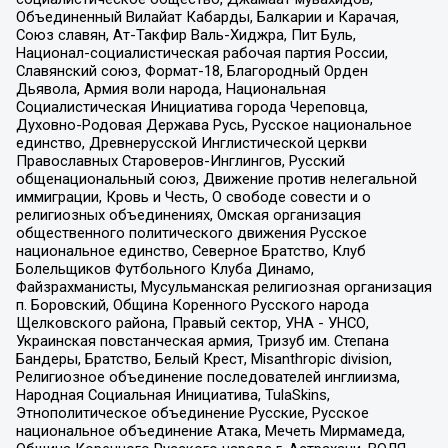
Объединенный Вилайат Кабарды, Балкарии и Карачая,
Союз славян, Ат-Такфир Валь-Хиджра, Пит Буль,
Национал-социалистическая рабочая партия России,
Славянский союз, Формат-18, Благородный Орден
Дьявола, Армия воли народа, Национальная
Социалистическая Инициатива города Череповца,
Духовно-Родовая Держава Русь, Русское национальное
единство, Древнерусской Инглистической церкви
Православных Староверов-Инглингов, Русский
общенациональный союз, Движение против нелегальной
иммиграции, Кровь и Честь, О свободе совести и о
религиозных объединениях, Омская организация
общественного политического движения Русское
национальное единство, Северное Братство, Клуб
Болельщиков Футбольного Клуба Динамо,
Файзрахманисты, Мусульманская религиозная организация
п. Боровский, Община Коренного Русского народа
Щелковского района, Правый сектор, УНА - УНСО,
Украинская повстанческая армия, Тризуб им. Степана
Бандеры, Братство, Белый Крест, Misanthropic division,
Религиозное объединение последователей инглиизма,
Народная Социальная Инициатива, TulaSkins,
Этнополитическое объединение Русские, Русское
национальное объединение Атака, Мечеть Мирмамеда,