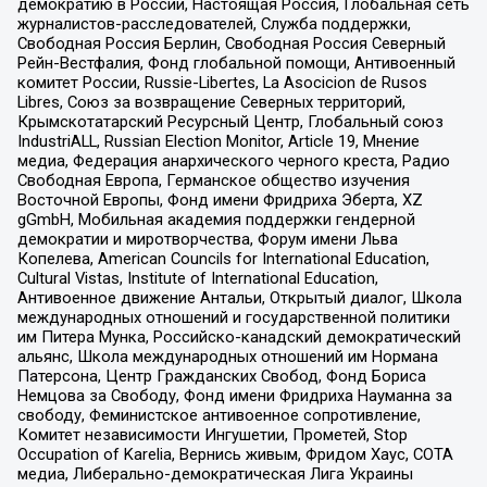
демократию в России, Настоящая Россия, Глобальная сеть
журналистов-расследователей, Служба поддержки,
Свободная Россия Берлин, Свободная Россия Северный
Рейн-Вестфалия, Фонд глобальной помощи, Антивоенный
комитет России, Russie-Libertes, La Asocicion de Rusos
Libres, Союз за возвращение Северных территорий,
Крымскотатарский Ресурсный Центр, Глобальный союз
IndustriALL, Russian Election Monitor, Article 19, Мнение
медиа, Федерация анархического черного креста, Радио
Свободная Европа, Германское общество изучения
Восточной Европы, Фонд имени Фридриха Эберта, XZ
gGmbH, Мобильная академия поддержки гендерной
демократии и миротворчества, Форум имени Льва
Копелева, American Councils for International Education,
Cultural Vistas, Institute of International Education,
Антивоенное движение Антальи, Открытый диалог, Школа
международных отношений и государственной политики
им Питера Мунка, Российско-канадский демократический
альянс, Школа международных отношений им Нормана
Патерсона, Центр Гражданских Свобод, Фонд Бориса
Немцова за Свободу, Фонд имени Фридриха Науманна за
свободу, Феминистское антивоенное сопротивление,
Комитет независимости Ингушетии, Прометей, Stop
Occupation of Karelia, Вернись живым, Фридом Хаус, СОТА
медиа, Либерально-демократическая Лига Украины