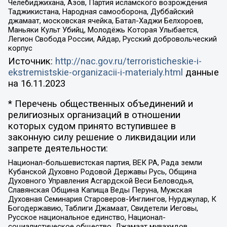
Челебиджихана, Азов, Партия исламского возрождения
Таджикистана, Народная самооборона, Дуббайский
джамаат, московская ячейка, Батал-Хаджи Белхороев,
Маньяки Культ Убийц, Молодёжь Которая Улыбается,
Легион Свобода России, Айдар, Русский добровольческий
корпус
Источник:
http://nac.gov.ru/terroristicheskie-i-
ekstremistskie-organizacii-i-materialy.html
данные
на
16.11.2023
* Перечень общественных объединений и
религиозных организаций в отношении
которых судом принято вступившее в
законную силу решение о ликвидации или
запрете деятельности:
Национал-большевистская партия, ВЕК РА, Рада земли
Кубанской Духовно Родовой Державы Русь, Община
Духовного Управления Асгардской Веси Беловодья,
Славянская Община Капища Веды Перуна, Мужская
Духовная Семинария Староверов-Инглингов, Нурджулар, К
Богодержавию, Таблиги Джамаат, Свидетели Иеговы,
Русское национальное единство, Национал-
социалистическое общество, Джамаат мувахидов,