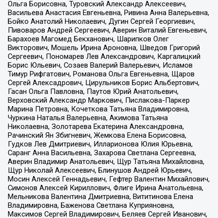
Ольга Борисовна, Туровский Александр Алексеевич,
Васильева Анастасия Евгеньевна, Ривина Анна Валерьевна,
Бойко Анатолий Николаевич, Дугин Сергей Георгиевич,
Пивоваров Андрей Сергеевич, Аверин Виталий Евгеньевич,
Барахоев Магомед Бекханович, Шарипков Олег
Викторович, Мошель Ирина Ароновна, Шведов Григорий
Сергеевич, Пономарев Лев Александрович, Каргалицкий
Борис Юльевич, Созаев Валерий Валерьевич, Исламов
Тимур Рифгатович, Романова Ольга Евгеньевна, Щаров
Сергей Алексадрович, Цирульников Борис Альбертович,
Гасан Ольга Павловна, Паутов Юрий Анатольевич,
Верховский Александр Маркович, Пислакова-Паркер
Марина Петровна, Кочеткова Татьяна Владимировна,
Чуркина Наталья Валерьевна, Акимова Татьяна
Николаевна, Золотарева Екатерина Александровна,
Рачинский Ян Збигневич, Жемкова Елена Борисовна,
Гудков Лев Дмитриевич, Илларионова Юлия Юрьевна,
Саранг Анна Васильевна, Захарова Светлана Сергеевна,
Аверин Владимир Анатольевич, Щур Татьяна Михайловна,
Щур Николай Алексеевич, Блинушов Андрей Юрьевич,
Мосин Алексей Геннадьевич, Гефтер Валентин Михайлович,
Симонов Алексей Кириллович, Флиге Ирина Анатольевна,
Мельникова Валентина Дмитриевна, Вититинова Елена
Владимировна, Баженова Светлана Куприяновна,
Максимов Сергей Владимирович, Беляев Сергей Иванович,