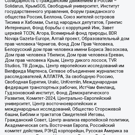
Солидарность с гражданским движением в России –
Solidarus, КрымSOS, Свободный университет, Институт
государственного управления, Форум гражданского
общества Россия, Беллона, Союз жителей островов
Тисима и Хабомаи, Съезд народных депутатов, Гринпис
Интернешнл, Фонд борьбы с коррупцией Инк, Завет
церквей TCCN, Агора, Всемирный фонд природы, BDR
Novaja Gazeta-Europe, Алтай проект, Образовательный дом
прав человека Чернигов, Фонд Дом Прав Человека,
Белорусский дом прав человека имени Бориса Звозскова,
Дом прав человека Тбилиси, Дом прав человека Ереван,
Дом прав человека Крым, Центр дикого лосося, TVR
Studios, ТВ Дождь, Центр европейских исследований им
Вилфрида Мартенса, Сетевое объединение журналистов
расследователей, АЛЛАТРА, За свободную Россию,
Свободная Бурятия, Uralic, UnKremlin, Международная
федерация транспортных рабочих, ИстЧам Финланд,
Гудзоновский институт, Фонд Демократического
Развития, Комитет-2024, Центрально-Европейский
университет, Центр восточноевропейских и
международных исследований, Общество Сторожевой
башни, Библии и трактатов Свидетелей Иеговы,
Гражданский Совет, Центр анализа европейской политики,
Академическая сеть Восточная Европа, Российский
комитет действия, РЭНД корпорейшн, Русская Америка за