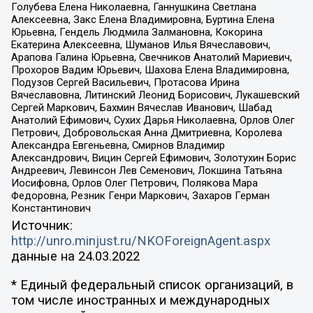
Голубева Елена Николаевна, Ганнушкина Светлана
Алексеевна, Закс Елена Владимировна, Буртина Елена
Юрьевна, Гендель Людмила Залмановна, Кокорина
Екатерина Алексеевна, Шуманов Илья Вячеславович,
Арапова Галина Юрьевна, Свечников Анатолий Мариевич,
Прохоров Вадим Юрьевич, Шахова Елена Владимировна,
Подузов Сергей Васильевич, Протасова Ирина
Вячеславовна, Литинский Леонид Борисович, Лукашевский
Сергей Маркович, Бахмин Вячеслав Иванович, Шабад
Анатолий Ефимович, Сухих Дарья Николаевна, Орлов Олег
Петрович, Добровольская Анна Дмитриевна, Королева
Александра Евгеньевна, Смирнов Владимир
Александрович, Вицин Сергей Ефимович, Золотухин Борис
Андреевич, Левинсон Лев Семенович, Локшина Татьяна
Иосифовна, Орлов Олег Петрович, Полякова Мара
Федоровна, Резник Генри Маркович, Захаров Герман
Константинович
Источник:
http://unro.minjust.ru/NKOForeignAgent.aspx
данные на
24.03.2022
* Единый федеральный список организаций, в
том числе иностранных и международных