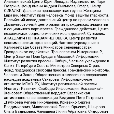
Аналитический Центр Юрия Левады, Издательство Парк
Гагарина, Фонд имени Андрея Рылькова, Сфера, Центр
СИБАЛЬТ, Уральская правозащитная группа, Женщины
Евразии, Институт прав человека, Фонд защиты гласности,
Российский исследовательский центр по правам человека,
Дальневосточный центр развития гражданских инициатив
и социального партнерства, Гражданское действие, Центр
независимых социологических исследований, Сутяжник,
АКАДЕМИЯ ПО ПРАВАМ ЧЕЛОВЕКА, Центр развития
некоммерческих организаций, Частное учреждение в
Калининграде Совета Министров северных стран,
Гражданское содействие, Трансперенси Интернешнл-Р,
Центр Защиты Прав Средств Массовой Информации,
Институт развития прессы - Сибирь, Частное учреждение в
Санкт-Петербурге Совета Министров Северных Стран,
Фонд поддержки свободы прессы, Гражданский контроль,
Человек и Закон, Общественная комиссия по сохранению
наследия академика Сахарова, Информационное
агентство МЕМО. РУ, Институт региональной прессы,
Институт Развития Свободы Информации, Экозащита!-
Женсовет, Общественный вердикт, Евразийская
антимонопольная ассоциация, Бедушев Петр Петрович,
Дзугкоева Регина Николаевна, Кривенко Сергей
Владимирович, Милославский Павел Юрьевич, Шнырова
Ольга Вадимовна, Чанышева Лилия Айратовна, Сидорович