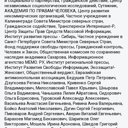
и социального партнерства, Гражданское действие, Центр
независимых социологических исследований, Сутяжник,
АКАДЕМИЯ ПО ПРАВАМ ЧЕЛОВЕКА, Центр развития
некоммерческих организаций, Частное учреждение в
Калининграде Совета Министров северных стран,
Гражданское содействие, Трансперенси Интернешнл-Р,
Центр Защиты Прав Средств Массовой Информации,
Институт развития прессы - Сибирь, Частное учреждение в
Санкт-Петербурге Совета Министров Северных Стран,
Фонд поддержки свободы прессы, Гражданский контроль,
Человек и Закон, Общественная комиссия по сохранению
наследия академика Сахарова, Информационное
агентство МЕМО. РУ, Институт региональной прессы,
Институт Развития Свободы Информации, Экозащита!-
Женсовет, Общественный вердикт, Евразийская
антимонопольная ассоциация, Бедушев Петр Петрович,
Дзугкоева Регина Николаевна, Кривенко Сергей
Владимирович, Милославский Павел Юрьевич, Шнырова
Ольга Вадимовна, Чанышева Лилия Айратовна, Сидорович
Ольга Борисовна, Туровский Александр Алексеевич,
Васильева Анастасия Евгеньевна, Ривина Анна Валерьевна,
Бойко Анатолий Николаевич, Дугин Сергей Георгиевич,
Пивоваров Андрей Сергеевич, Аверин Виталий Евгеньевич,
Барахоев Магомед Бекханович, Шарипков Олег
Викторович, Мошель Ирина Ароновна, Шведов Григорий