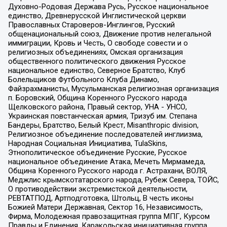
Духовно-Родовая Держава Русь, Русское национальное
единство, Древнерусской Инглистической церкви
Православных Староверов-Инглингов, Русский
общенациональный союз, Движение против нелегальной
иммиграции, Кровь и Честь, О свободе совести и о
религиозных объединениях, Омская организация
общественного политического движения Русское
национальное единство, Северное Братство, Клуб
Болельщиков Футбольного Клуба Динамо,
Файзрахманисты, Мусульманская религиозная организация
п. Боровский, Община Коренного Русского народа
Щелковского района, Правый сектор, УНА - УНСО,
Украинская повстанческая армия, Тризуб им. Степана
Бандеры, Братство, Белый Крест, Misanthropic division,
Религиозное объединение последователей инглиизма,
Народная Социальная Инициатива, TulaSkins,
Этнополитическое объединение Русские, Русское
национальное объединение Атака, Мечеть Мирмамеда,
Община Коренного Русского народа г. Астрахани, ВОЛЯ,
Меджлис крымскотатарского народа, Рубеж Севера, ТОЙС,
О противодействии экстремистской деятельности,
РЕВТАТПОД, Артподготовка, Штольц, В честь иконы
Божией Матери Державная, Сектор 16, Независимость,
Фирма, Молодежная правозащитная группа МПГ, Курсом
Правды и Единения, Каракольская инициативная группа,