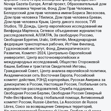
Novaja Gazeta-Europe, Алтай проект, Образовательный дом
прав человека Чернигов, Фонд Дом Прав Человека,
Белорусский дом прав человека имени Бориса Звозскова,
Дом прав человека Тбилиси, Дом прав человека Ереван,
Дом прав человека Крым, Центр дикого лосося, TVR
Studios, ТВ Дождь, Центр европейских исследований им
Вилфрида Мартенса, Сетевое объединение журналистов
расследователей, АЛЛАТРА, За свободную Россию,
Свободная Бурятия, Uralic, UnKremlin, Международная
федерация транспортных рабочих, ИстЧам Финланд,
Гудзоновский институт, Фонд Демократического
Развития, Комитет-2024, Центрально-Европейский
университет, Центр восточноевропейских и
международных исследований, Общество Сторожевой
башни, Библии и трактатов Свидетелей Иеговы,
Гражданский Совет, Центр анализа европейской политики,
Академическая сеть Восточная Европа, Российский
комитет действия, РЭНД корпорейшн, Русская Америка за
демократию в России, Настоящая Россия, Глобальная сеть
журналистов-расследователей, Служба поддержки,
Свободная Россия Берлин, Свободная Россия Северный
Рейн-Вестфалия, Фонд глобальной помощи, Антивоенный
комитет России, Russie-Libertes, La Asocicion de Rusos
Libres, Союз за возвращение Северных территорий,