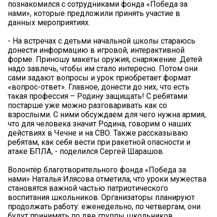
познакомился с сотрудниками фонда «Победа за
нами», которые предложили принять участие в
данных мероприятиях.
- На встречах с детьми начальной школы стараюсь
донести информацию в игровой, интерактивной
форме. Приношу макеты оружия, снаряжение. Детей
надо завлечь, чтобы им стало интересно. Потом они
сами задают вопросы и урок приобретает формат
«вопрос-ответ». Главное, донести до них, что есть
такая профессия – Родину защищать! С ребятами
постарше уже можно разговаривать как со
взрослыми. С ними обсуждаем для чего нужна армия,
что для человека значит Родина, говорим о наших
действиях в Чечне и на СВО. Также рассказываю
ребятам, как себя вести при ракетной опасности и
атаке БПЛА, - поделился Сергей Шарашов.
Волонтёр благотворительного фонда «Победа за
нами» Наталья Илясова отметила, что уроки мужества
становятся важной частью патриотического
воспитания школьников. Организаторы планируют
продолжать работу: еженедельно, по четвергам, они
будут принимать по две группы школьников.