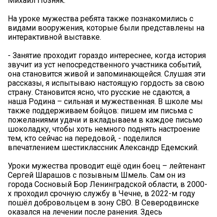
Михаил Позняк.
На уроке мужества ребята также познакомились с
видами вооружения, которые были представлены на
интерактивной выставке.
- Занятие проходит гораздо интереснее, когда история
звучит из уст непосредственного участника событий,
она становится живой и запоминающейся. Слушая эти
рассказы, я испытываю настоящую гордость за свою
страну. Становится ясно, что русские не сдаются, а
наша Родина – сильная и мужественная. В школе мы
также поддерживаем бойцов: пишем им письма с
пожеланиями удачи и вкладываем в каждое письмо
шоколадку, чтобы хоть немного поднять настроение
тем, кто сейчас на передовой, - поделился
впечатлением шестиклассник Александр Едемский.
Уроки мужества проводит ещё один боец – лейтенант
Сергей Шарашов с позывным Шмель. Сам он из
города Сосновый Бор Ленинградской области, в 2000-
х проходил срочную службу в Чечне, в 2022-м году
пошёл добровольцем в зону СВО. В Северодвинске
оказался на лечении после ранения. Здесь