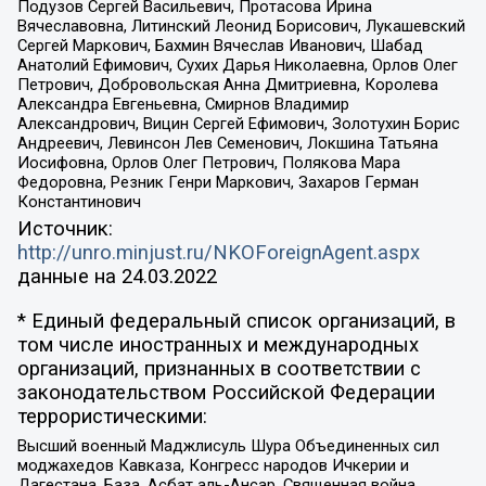
Подузов Сергей Васильевич, Протасова Ирина
Вячеславовна, Литинский Леонид Борисович, Лукашевский
Сергей Маркович, Бахмин Вячеслав Иванович, Шабад
Анатолий Ефимович, Сухих Дарья Николаевна, Орлов Олег
Петрович, Добровольская Анна Дмитриевна, Королева
Александра Евгеньевна, Смирнов Владимир
Александрович, Вицин Сергей Ефимович, Золотухин Борис
Андреевич, Левинсон Лев Семенович, Локшина Татьяна
Иосифовна, Орлов Олег Петрович, Полякова Мара
Федоровна, Резник Генри Маркович, Захаров Герман
Константинович
Источник:
http://unro.minjust.ru/NKOForeignAgent.aspx
данные на
24.03.2022
* Единый федеральный список организаций, в
том числе иностранных и международных
организаций, признанных в соответствии с
законодательством Российской Федерации
террористическими:
Высший военный Маджлисуль Шура Объединенных сил
моджахедов Кавказа, Конгресс народов Ичкерии и
Дагестана, База, Асбат аль-Ансар, Священная война,