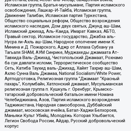
Исламская группа, Братья-мусульмане, Партия исламского
освобождения, Лашкар-И-Тайба, Исламская группа,
Движение Талибан, Исламская партия Туркестана,
Общество социальных реформ, Общество возрождения
исламского наследия, Дом двух святых, Джунд аш-Шам,
Исламский джихад, Аль-Каида, Имарат Кавказ, АБТО,
Правый сектор, Исламское государство, Джабха аль-
Нусра ли-Ахль аш-Шам, Народное ополчение имени К.
Минина и Д. Пожарского, Аджр от Аллаха Субхану уа
Тагьаля SHAM, АУМ Синрике, Муджахеды джамаата Ат-
Тавхида Валь-Джихад, Чистопольский Джамаат, Рохнамо
ба суи давлати исломи, Террористическое сообщество
Сеть, Катиба Таухид валь-Джихад, Хайят Тахрир аш-Шам,
Ахлю Сунна Валь Джамаа, National Socialism/White Power,
Артподготовка, Религиозная группа “Джамаат “Красный
пахарь”, Колумбайн, Хатлонский джамаат, Мусульманская
религиозная группа п. Кушкуль г. Оренбург, Крымско-
татарский добровольческий батальон имени Номана
Челебиджихана, Азов, Партия исламского возрождения
Таджикистана, Народная самооборона, Дуббайский
джамаат, московская ячейка, Батал-Хаджи Белхороев,
Маньяки Культ Убийц, Молодёжь Которая Улыбается,
Легион Свобода России, Айдар, Русский добровольческий
корпус