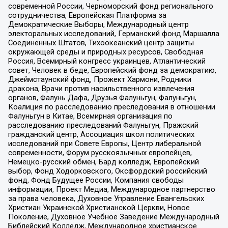
современной России, Черноморский фонд регионального
сотрудничества, Европейская Платформа за
Демократические Выборы, Международный центр
электоральных исследований, Германский фонд Маршалла
Соединенных Штатов, Тихоокеанский центр защиты
окружающей среды и природных ресурсов, Свободная
Россия, Всемирный конгресс украинцев, Атлантический
совет, Человек в беде, Европейский фонд за демократию,
Джеймстаунский фонд, Прожект Хармони, Родники
дракона, Врачи против насильственного извлечения
органов, Фалунь Дафа, Друзья Фалуньгун, Фалуньгун,
Коалиция по расследованию преследования в отношении
Фалуньгун в Китае, Всемирная организация по
расследованию преследований Фалуньгун, Пражский
гражданский центр, Ассоциация школ политических
исследований при Совете Европы, Центр либеральной
современности, Форум русскоязычных европейцев,
Немецко-русский обмен, Бард колледж, Европейский
выбор, Фонд Ходорковского, Оксфордский российский
фонд, Фонд Будущее России, Компания свободы
информации, Проект Медиа, Международное партнерство
за права человека, Духовное Управление Евангельских
Христиан Украинской Христианской Церкви, Новое
Поколение, Духовное Учебное Заведение Международный
Библейский Колледж, Международное христианское