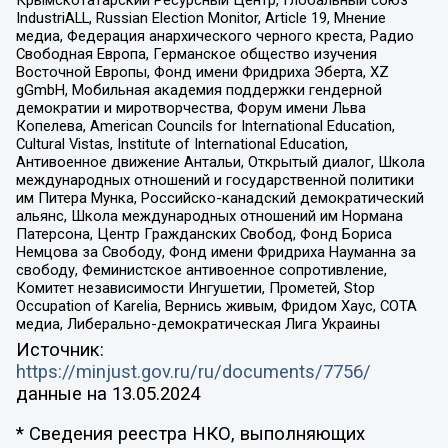
Крымскотатарский Ресурсный Центр, Глобальный союз
IndustriALL, Russian Election Monitor, Article 19, Мнение
медиа, Федерация анархического черного креста, Радио
Свободная Европа, Германское общество изучения
Восточной Европы, Фонд имени Фридриха Эберта, XZ
gGmbH, Мобильная академия поддержки гендерной
демократии и миротворчества, Форум имени Льва
Копелева, American Councils for International Education,
Cultural Vistas, Institute of International Education,
Антивоенное движение Антальи, Открытый диалог, Школа
международных отношений и государственной политики
им Питера Мунка, Российско-канадский демократический
альянс, Школа международных отношений им Нормана
Патерсона, Центр Гражданских Свобод, Фонд Бориса
Немцова за Свободу, Фонд имени Фридриха Науманна за
свободу, Феминистское антивоенное сопротивление,
Комитет независимости Ингушетии, Прометей, Stop
Occupation of Karelia, Вернись живым, Фридом Хаус, СОТА
медиа, Либерально-демократическая Лига Украины
Источник:
https://minjust.gov.ru/ru/documents/7756/
данные на
13.05.2024
* Сведения реестра НКО, выполняющих