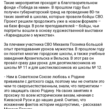
Такие мероприятия проходят в благотворительном
фонде «Победа за нами». В прошлом году был
получен губернаторский гранд на проведение 80-ти
таких занятий в школах, которые провели бойцы СВО.
Проект решили продолжить уже в новом формате –
на базе фонда. В роли преподавателей – бойцы, чьи
портреты вошли в основу художественной выставки
«Карандашом о мужестве».
За плечами участника СВО Михаила Позняка большой
опыт преподавания уроков мужества. В прошлом году
он посетил многие городские школы, а также учебные
заведения Архангельска и Вельска. В этот раз он
провёл сразу два урока: для десятиклассников из
школы № 11 и для шестиклассников из школы № 12.
- Нам в Советском Союзе любовь к Родине
прививали с детского сада, поэтому мы не считали это
чем-то сверхъестественным, знали, что патриотизм –
это защищать свою Родину. На своих занятиях я
прохожу по всем историческим вехам, начиная с
Киевской Руси и до наших дней. Считаю, что
искажение фактов истории недопустимо, - рассказал