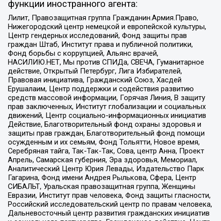
функции иностранного агента:
Лилит, Правозащитная группа Гражданин.Армия.Право,
Нижегородский центр немецкой и европейской культуры,
Центр гендерных исследований, Фонд защиты прав
граждан Штаб, Институт права и публичной политики,
Фонд борьбы с коррупцией, Альянс врачей,
НАСИЛИЮ.НЕТ, Мы против СПИДа, СВЕЧА, Гуманитарное
действие, Открытый Петербург, Лига Избирателей,
Правовая инициатива, Гражданский Союз, Хасдей
Ерушалаим, Центр поддержки и содействия развитию
средств массовой информации, Горячая Линия, В защиту
прав заключенных, Институт глобализации и социальных
движений, Центр социально-информационных инициатив
Действие, Благотворительный фонд охраны здоровья и
защиты прав граждан, Благотворительный фонд помощи
осужденным и их семьям, Фонд Тольятти, Новое время,
Серебряная тайга, Так-Так-Так, Сова, центр Анна, Проект
Апрель, Самарская губерния, Эра здоровья, Мемориал,
Аналитический Центр Юрия Левады, Издательство Парк
Гагарина, Фонд имени Андрея Рылькова, Сфера, Центр
СИБАЛЬТ, Уральская правозащитная группа, Женщины
Евразии, Институт прав человека, Фонд защиты гласности,
Российский исследовательский центр по правам человека,
Дальневосточный центр развития гражданских инициатив