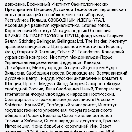
движение, Всемирный Институт Саентологических
Предприятий, Церковь Духовной Технологии, Европейская
сеть организаций по наблюдению за выборами,
Республика Польша, СВОБОДНЫЙ ИДЕЛЬ-УРАЛ,
Ассоциация развития журналистики, IStories fonds,
Королевский Институт Международных Отношений,
КРИМСЬКА ПРАВОЗАХИСНА ГРУПА, Фонд имени Генриха
Бёлля, Stichting Bellingcat, Bellingcat Ltd, The Insider, Институт
правовой инициативы Центральной и Восточной Европы,
Фонд Открытой Эстонии, Calvert 22 Foundation, Канадский
украинский конгресс, Институт Макдональда-Лорье,
Украинская национальная федерация Канады,
Декабристы, Международный научный центр им Вудро
Вильсона, Свободная пресса, Возрождение, Всеукраинский
духовный центр , Риддл, Русский антивоенный комитет в
Швеции, Проект Медуза, Фонд Андрея Сахарова, Форум
свободной России, Лига Свободных Наций, Transparеncy
International, Форум Свободных Народов ПостРоссии,
Солидарность с гражданским движением в России –
Solidarus, КрымSOS, Свободный университет, Институт
государственного управления, Форум гражданского
общества Россия, Беллона, Союз жителей островов
Тисима и Хабомаи, Съезд народных депутатов, Гринпис
Интернешнл, Фонд борьбы с коррупцией Инк, Завет
церквей TCCN, Агора, Всемирный фонд природы, BDR