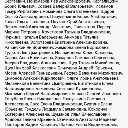
Сергеевич, Пономарев Лев Александрович, Каргалицкий
Борис Юльевич, Созаев Валерий Валерьевич, Исламов
Тимур Рифгатович, Романова Ольга Евгеньевна, Щаров
Сергей Алексадрович, Цирульников Борис Альбертович,
Гасан Ольга Павловна, Паутов Юрий Анатольевич,
Верховский Александр Маркович, Пислакова-Паркер
Марина Петровна, Кочеткова Татьяна Владимировна,
Чуркина Наталья Валерьевна, Акимова Татьяна
Николаевна, Золотарева Екатерина Александровна,
Рачинский Ян Збигневич, Жемкова Елена Борисовна,
Гудков Лев Дмитриевич, Илларионова Юлия Юрьевна,
Саранг Анна Васильевна, Захарова Светлана Сергеевна,
Аверин Владимир Анатольевич, Щур Татьяна Михайловна,
Щур Николай Алексеевич, Блинушов Андрей Юрьевич,
Мосин Алексей Геннадьевич, Гефтер Валентин Михайлович,
Симонов Алексей Кириллович, Флиге Ирина Анатольевна,
Мельникова Валентина Дмитриевна, Вититинова Елена
Владимировна, Баженова Светлана Куприяновна,
Максимов Сергей Владимирович, Беляев Сергей Иванович,
Голубева Елена Николаевна, Ганнушкина Светлана
Алексеевна, Закс Елена Владимировна, Буртина Елена
Юрьевна, Гендель Людмила Залмановна, Кокорина
Екатерина Алексеевна, Шуманов Илья Вячеславович,
Арапова Галина Юрьевна, Свечников Анатолий Мариевич,
Прохоров Вадим Юрьевич, Шахова Елена Владимировна,