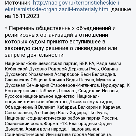
Источник:
http://nac.gov.ru/terroristicheskie-i-
ekstremistskie-organizacii-i-materialy.html
данные
на
16.11.2023
* Перечень общественных объединений и
религиозных организаций в отношении
которых судом принято вступившее в
законную силу решение о ликвидации или
запрете деятельности:
Национал-большевистская партия, ВЕК РА, Рада земли
Кубанской Духовно Родовой Державы Русь, Община
Духовного Управления Асгардской Веси Беловодья,
Славянская Община Капища Веды Перуна, Мужская
Духовная Семинария Староверов-Инглингов, Нурджулар, К
Богодержавию, Таблиги Джамаат, Свидетели Иеговы,
Русское национальное единство, Национал-
социалистическое общество, Джамаат мувахидов,
Объединенный Вилайат Кабарды, Балкарии и Карачая,
Союз славян, Ат-Такфир Валь-Хиджра, Пит Буль,
Национал-социалистическая рабочая партия России,
Славянский союз, Формат-18, Благородный Орден
Дьявола, Армия воли народа, Национальная
Социалистическая Инициатива города Череповца,