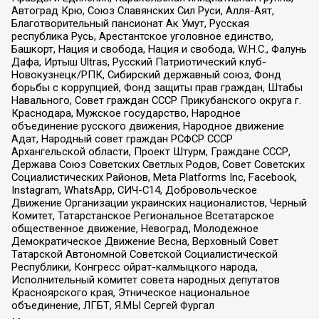
Автоград Крю, Союз Славянских Сил Руси, Алля-Аят,
Благотворительный пансионат Ак Умут, Русская
республика Русь, Арестантское уголовное единство,
Башкорт, Нация и свобода, Нация и свобода, W.H.С., Фалунь
Дафа, Иртыш Ultras, Русский Патриотический клуб-
Новокузнецк/РПК, Сибирский державный союз, Фонд
борьбы с коррупцией, Фонд защиты прав граждан, Штабы
Навального, Совет граждан СССР Прикубанского округа г.
Краснодара, Мужское государство, Народное
объединение русского движения, Народное движение
Адат, Народный совет граждан РСФСР СССР
Архангельской области, Проект Штурм, Граждане СССР,
Держава Союз Советских Светлых Родов, Совет Советских
Социалистических Районов, Meta Platforms Inc, Facebook,
Instagram, WhatsApp, СИЧ-С14, Добровольческое
Движение Организации украинских националистов, Черный
Комитет, Татарстанское Региональное Всетатарское
общественное движение, Невоград, Молодежное
Демократическое Движение Весна, Верховный Совет
Татарской Автономной Советской Социалистической
Республики, Конгресс ойрат-калмыцкого народа,
Исполнительный комитет совета народных депутатов
Красноярского края, Этническое национальное
объединение, ЛГБТ, Я.МЫ Сергей Фургал