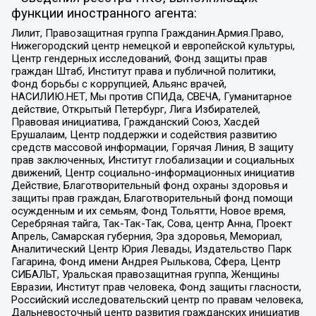
функции иностранного агента:
Лилит, Правозащитная группа Гражданин.Армия.Право,
Нижегородский центр немецкой и европейской культуры,
Центр гендерных исследований, Фонд защиты прав
граждан Штаб, Институт права и публичной политики,
Фонд борьбы с коррупцией, Альянс врачей,
НАСИЛИЮ.НЕТ, Мы против СПИДа, СВЕЧА, Гуманитарное
действие, Открытый Петербург, Лига Избирателей,
Правовая инициатива, Гражданский Союз, Хасдей
Ерушалаим, Центр поддержки и содействия развитию
средств массовой информации, Горячая Линия, В защиту
прав заключенных, Институт глобализации и социальных
движений, Центр социально-информационных инициатив
Действие, Благотворительный фонд охраны здоровья и
защиты прав граждан, Благотворительный фонд помощи
осужденным и их семьям, Фонд Тольятти, Новое время,
Серебряная тайга, Так-Так-Так, Сова, центр Анна, Проект
Апрель, Самарская губерния, Эра здоровья, Мемориал,
Аналитический Центр Юрия Левады, Издательство Парк
Гагарина, Фонд имени Андрея Рылькова, Сфера, Центр
СИБАЛЬТ, Уральская правозащитная группа, Женщины
Евразии, Институт прав человека, Фонд защиты гласности,
Российский исследовательский центр по правам человека,
Дальневосточный центр развития гражданских инициатив