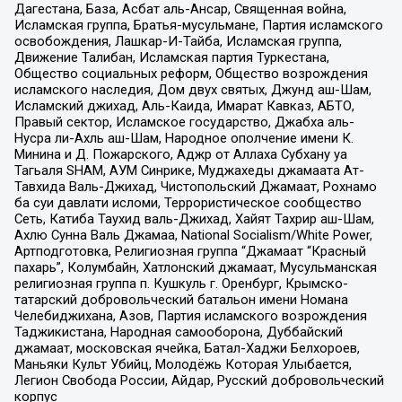
Дагестана, База, Асбат аль-Ансар, Священная война,
Исламская группа, Братья-мусульмане, Партия исламского
освобождения, Лашкар-И-Тайба, Исламская группа,
Движение Талибан, Исламская партия Туркестана,
Общество социальных реформ, Общество возрождения
исламского наследия, Дом двух святых, Джунд аш-Шам,
Исламский джихад, Аль-Каида, Имарат Кавказ, АБТО,
Правый сектор, Исламское государство, Джабха аль-
Нусра ли-Ахль аш-Шам, Народное ополчение имени К.
Минина и Д. Пожарского, Аджр от Аллаха Субхану уа
Тагьаля SHAM, АУМ Синрике, Муджахеды джамаата Ат-
Тавхида Валь-Джихад, Чистопольский Джамаат, Рохнамо
ба суи давлати исломи, Террористическое сообщество
Сеть, Катиба Таухид валь-Джихад, Хайят Тахрир аш-Шам,
Ахлю Сунна Валь Джамаа, National Socialism/White Power,
Артподготовка, Религиозная группа “Джамаат “Красный
пахарь”, Колумбайн, Хатлонский джамаат, Мусульманская
религиозная группа п. Кушкуль г. Оренбург, Крымско-
татарский добровольческий батальон имени Номана
Челебиджихана, Азов, Партия исламского возрождения
Таджикистана, Народная самооборона, Дуббайский
джамаат, московская ячейка, Батал-Хаджи Белхороев,
Маньяки Культ Убийц, Молодёжь Которая Улыбается,
Легион Свобода России, Айдар, Русский добровольческий
корпус