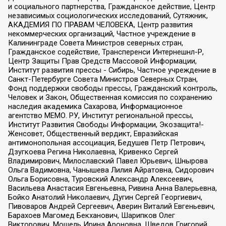
и социального партнерства, Гражданское действие, Центр
независимых социологических исследований, Сутяжник,
АКАДЕМИЯ ПО ПРАВАМ ЧЕЛОВЕКА, Центр развития
некоммерческих организаций, Частное учреждение в
Калининграде Совета Министров северных стран,
Гражданское содействие, Трансперенси Интернешнл-Р,
Центр Защиты Прав Средств Массовой Информации,
Институт развития прессы - Сибирь, Частное учреждение в
Санкт-Петербурге Совета Министров Северных Стран,
Фонд поддержки свободы прессы, Гражданский контроль,
Человек и Закон, Общественная комиссия по сохранению
наследия академика Сахарова, Информационное
агентство МЕМО. РУ, Институт региональной прессы,
Институт Развития Свободы Информации, Экозащита!-
Женсовет, Общественный вердикт, Евразийская
антимонопольная ассоциация, Бедушев Петр Петрович,
Дзугкоева Регина Николаевна, Кривенко Сергей
Владимирович, Милославский Павел Юрьевич, Шнырова
Ольга Вадимовна, Чанышева Лилия Айратовна, Сидорович
Ольга Борисовна, Туровский Александр Алексеевич,
Васильева Анастасия Евгеньевна, Ривина Анна Валерьевна,
Бойко Анатолий Николаевич, Дугин Сергей Георгиевич,
Пивоваров Андрей Сергеевич, Аверин Виталий Евгеньевич,
Барахоев Магомед Бекханович, Шарипков Олег
Викторович, Мошель Ирина Ароновна, Шведов Григорий