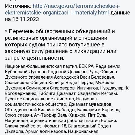
Источник:
http://nac.gov.ru/terroristicheskie-i-
ekstremistskie-organizacii-i-materialy.html
данные
на
16.11.2023
* Перечень общественных объединений и
религиозных организаций в отношении
которых судом принято вступившее в
законную силу решение о ликвидации или
запрете деятельности:
Национал-большевистская партия, ВЕК РА, Рада земли
Кубанской Духовно Родовой Державы Русь, Община
Духовного Управления Асгардской Веси Беловодья,
Славянская Община Капища Веды Перуна, Мужская
Духовная Семинария Староверов-Инглингов, Нурджулар, К
Богодержавию, Таблиги Джамаат, Свидетели Иеговы,
Русское национальное единство, Национал-
социалистическое общество, Джамаат мувахидов,
Объединенный Вилайат Кабарды, Балкарии и Карачая,
Союз славян, Ат-Такфир Валь-Хиджра, Пит Буль,
Национал-социалистическая рабочая партия России,
Славянский союз, Формат-18, Благородный Орден
Дьявола, Армия воли народа, Национальная