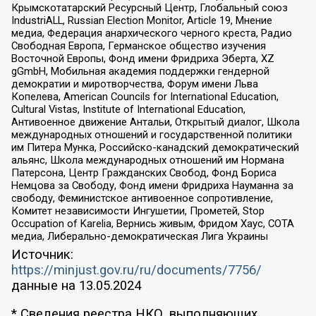
Крымскотатарский Ресурсный Центр, Глобальный союз
IndustriALL, Russian Election Monitor, Article 19, Мнение
медиа, Федерация анархического черного креста, Радио
Свободная Европа, Германское общество изучения
Восточной Европы, Фонд имени Фридриха Эберта, XZ
gGmbH, Мобильная академия поддержки гендерной
демократии и миротворчества, Форум имени Льва
Копелева, American Councils for International Education,
Cultural Vistas, Institute of International Education,
Антивоенное движение Антальи, Открытый диалог, Школа
международных отношений и государственной политики
им Питера Мунка, Российско-канадский демократический
альянс, Школа международных отношений им Нормана
Патерсона, Центр Гражданских Свобод, Фонд Бориса
Немцова за Свободу, Фонд имени Фридриха Науманна за
свободу, Феминистское антивоенное сопротивление,
Комитет независимости Ингушетии, Прометей, Stop
Occupation of Karelia, Вернись живым, Фридом Хаус, СОТА
медиа, Либерально-демократическая Лига Украины
Источник:
https://minjust.gov.ru/ru/documents/7756/
данные на
13.05.2024
* Сведения реестра НКО, выполняющих