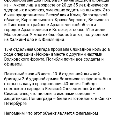
сформирована для прорыва Ленинградской блокады
из «…числа лиц в возрасте от 20 до 35 лет, физически
здоровых и крепких, умеющих ходить на лыжах». Это
были представители Республики Коми, Вологодской
области, Каргопольского, Красноборского, Вельского
и Пинежского районов Архангельской области,
городов Архангельска и Котласа, а также 51 житель
Молотовска. У многих был боевой опыт, полученный
на Халхин-Голе и в Финляндии.
13‑я отдельная бригада прорвала блокадное кольцо в
ходе операции «Искра» вместе с другими частями
Волховского фронта. Погибли почти все солдаты и
офицеры.
Памятный знак «В честь 13-й отдельной лыжной
бригады 2-й ударной армии Волховского фронта» был
открыт в канун празднования 40-летия Победы
советского народа в Великой Отечественной войне.
Символично, что пилоны с именами северян –
защитников Ленинграда – были изготовлены в Санкт-
Петербурге.
Напомним, что этот объект является флагманом