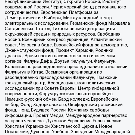
Республиканский Институт, Открытая Россия, Институт
современной России, Черноморский фонд регионального
сотрудничества, Европейская Платформа за
Демократические Выборы, Международный центр
электоральных исследований, Германский фонд Маршалла
Соединенных Штатов, Тихоокеанский центр защиты
окружающей среды и природных ресурсов, Свободная
Россия, Всемирный конгресс украинцев, Атлантический
совет, Человек в беде, Европейский фонд за демократию,
Джеймстаунский фонд, Прожект Хармони, Родники
дракона, Врачи против насильственного извлечения
органов, Фалунь Дафа, Друзья Фалуньгун, Фалуньгун,
Коалиция по расследованию преследования в отношении
Фалуньгун в Китае, Всемирная организация по
расследованию преследований Фалуньгун, Пражский
гражданский центр, Ассоциация школ политических
исследований при Совете Европы, Центр либеральной
современности, Форум русскоязычных европейцев,
Немецко-русский обмен, Бард колледж, Европейский
выбор, Фонд Ходорковского, Оксфордский российский
фонд, Фонд Будущее России, Компания свободы
информации, Проект Медиа, Международное партнерство
за права человека, Духовное Управление Евангельских
Христиан Украинской Христианской Церкви, Новое
Поколение, Духовное Учебное Заведение Международный