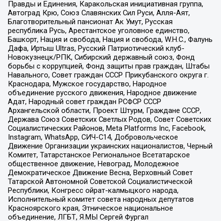
Правды и Единения, Каракольская инициативная группа,
Автоград Крю, Союз Славянских Сил Руси, Алля-Аят,
Благотворительный пансионат Ак Умут, Русская
республика Русь, Арестантское уголовное единство,
Башкорт, Нация и свобода, Нация и свобода, W.H.С., Фалунь
Дафа, Иртыш Ultras, Русский Патриотический клуб-
Новокузнецк/РПК, Сибирский державный союз, Фонд
борьбы с коррупцией, Фонд защиты прав граждан, Штабы
Навального, Совет граждан СССР Прикубанского округа г.
Краснодара, Мужское государство, Народное
объединение русского движения, Народное движение
Адат, Народный совет граждан РСФСР СССР
Архангельской области, Проект Штурм, Граждане СССР,
Держава Союз Советских Светлых Родов, Совет Советских
Социалистических Районов, Meta Platforms Inc, Facebook,
Instagram, WhatsApp, СИЧ-С14, Добровольческое
Движение Организации украинских националистов, Черный
Комитет, Татарстанское Региональное Всетатарское
общественное движение, Невоград, Молодежное
Демократическое Движение Весна, Верховный Совет
Татарской Автономной Советской Социалистической
Республики, Конгресс ойрат-калмыцкого народа,
Исполнительный комитет совета народных депутатов
Красноярского края, Этническое национальное
объединение, ЛГБТ, Я.МЫ Сергей Фургал