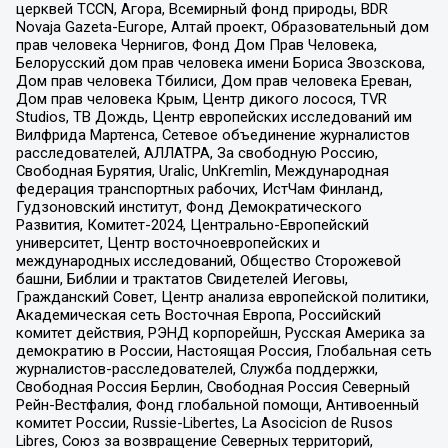
церквей TCCN, Агора, Всемирный фонд природы, BDR
Novaja Gazeta-Europe, Алтай проект, Образовательный дом
прав человека Чернигов, Фонд Дом Прав Человека,
Белорусский дом прав человека имени Бориса Звозскова,
Дом прав человека Тбилиси, Дом прав человека Ереван,
Дом прав человека Крым, Центр дикого лосося, TVR
Studios, ТВ Дождь, Центр европейских исследований им
Вилфрида Мартенса, Сетевое объединение журналистов
расследователей, АЛЛАТРА, За свободную Россию,
Свободная Бурятия, Uralic, UnKremlin, Международная
федерация транспортных рабочих, ИстЧам Финланд,
Гудзоновский институт, Фонд Демократического
Развития, Комитет-2024, Центрально-Европейский
университет, Центр восточноевропейских и
международных исследований, Общество Сторожевой
башни, Библии и трактатов Свидетелей Иеговы,
Гражданский Совет, Центр анализа европейской политики,
Академическая сеть Восточная Европа, Российский
комитет действия, РЭНД корпорейшн, Русская Америка за
демократию в России, Настоящая Россия, Глобальная сеть
журналистов-расследователей, Служба поддержки,
Свободная Россия Берлин, Свободная Россия Северный
Рейн-Вестфалия, Фонд глобальной помощи, Антивоенный
комитет России, Russie-Libertes, La Asocicion de Rusos
Libres, Союз за возвращение Северных территорий,