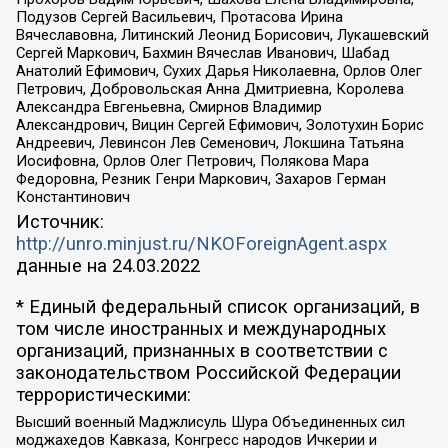
Подузов Сергей Васильевич, Протасова Ирина
Вячеславовна, Литинский Леонид Борисович, Лукашевский
Сергей Маркович, Бахмин Вячеслав Иванович, Шабад
Анатолий Ефимович, Сухих Дарья Николаевна, Орлов Олег
Петрович, Добровольская Анна Дмитриевна, Королева
Александра Евгеньевна, Смирнов Владимир
Александрович, Вицин Сергей Ефимович, Золотухин Борис
Андреевич, Левинсон Лев Семенович, Локшина Татьяна
Иосифовна, Орлов Олег Петрович, Полякова Мара
Федоровна, Резник Генри Маркович, Захаров Герман
Константинович
Источник:
http://unro.minjust.ru/NKOForeignAgent.aspx
данные на
24.03.2022
* Единый федеральный список организаций, в
том числе иностранных и международных
организаций, признанных в соответствии с
законодательством Российской Федерации
террористическими:
Высший военный Маджлисуль Шура Объединенных сил
моджахедов Кавказа, Конгресс народов Ичкерии и