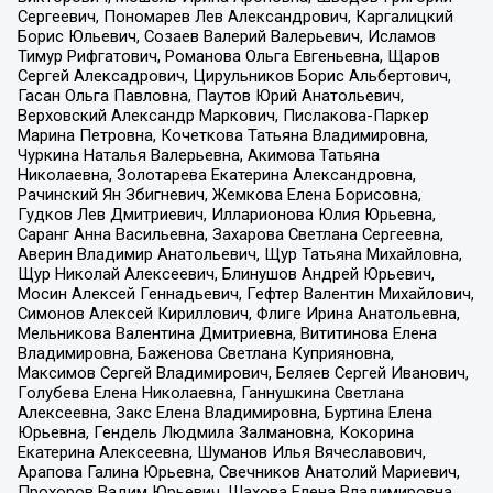
Сергеевич, Пономарев Лев Александрович, Каргалицкий
Борис Юльевич, Созаев Валерий Валерьевич, Исламов
Тимур Рифгатович, Романова Ольга Евгеньевна, Щаров
Сергей Алексадрович, Цирульников Борис Альбертович,
Гасан Ольга Павловна, Паутов Юрий Анатольевич,
Верховский Александр Маркович, Пислакова-Паркер
Марина Петровна, Кочеткова Татьяна Владимировна,
Чуркина Наталья Валерьевна, Акимова Татьяна
Николаевна, Золотарева Екатерина Александровна,
Рачинский Ян Збигневич, Жемкова Елена Борисовна,
Гудков Лев Дмитриевич, Илларионова Юлия Юрьевна,
Саранг Анна Васильевна, Захарова Светлана Сергеевна,
Аверин Владимир Анатольевич, Щур Татьяна Михайловна,
Щур Николай Алексеевич, Блинушов Андрей Юрьевич,
Мосин Алексей Геннадьевич, Гефтер Валентин Михайлович,
Симонов Алексей Кириллович, Флиге Ирина Анатольевна,
Мельникова Валентина Дмитриевна, Вититинова Елена
Владимировна, Баженова Светлана Куприяновна,
Максимов Сергей Владимирович, Беляев Сергей Иванович,
Голубева Елена Николаевна, Ганнушкина Светлана
Алексеевна, Закс Елена Владимировна, Буртина Елена
Юрьевна, Гендель Людмила Залмановна, Кокорина
Екатерина Алексеевна, Шуманов Илья Вячеславович,
Арапова Галина Юрьевна, Свечников Анатолий Мариевич,
Прохоров Вадим Юрьевич, Шахова Елена Владимировна,