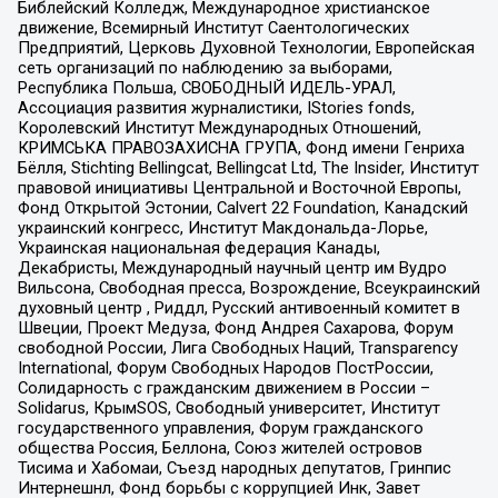
Библейский Колледж, Международное христианское
движение, Всемирный Институт Саентологических
Предприятий, Церковь Духовной Технологии, Европейская
сеть организаций по наблюдению за выборами,
Республика Польша, СВОБОДНЫЙ ИДЕЛЬ-УРАЛ,
Ассоциация развития журналистики, IStories fonds,
Королевский Институт Международных Отношений,
КРИМСЬКА ПРАВОЗАХИСНА ГРУПА, Фонд имени Генриха
Бёлля, Stichting Bellingcat, Bellingcat Ltd, The Insider, Институт
правовой инициативы Центральной и Восточной Европы,
Фонд Открытой Эстонии, Calvert 22 Foundation, Канадский
украинский конгресс, Институт Макдональда-Лорье,
Украинская национальная федерация Канады,
Декабристы, Международный научный центр им Вудро
Вильсона, Свободная пресса, Возрождение, Всеукраинский
духовный центр , Риддл, Русский антивоенный комитет в
Швеции, Проект Медуза, Фонд Андрея Сахарова, Форум
свободной России, Лига Свободных Наций, Transparеncy
International, Форум Свободных Народов ПостРоссии,
Солидарность с гражданским движением в России –
Solidarus, КрымSOS, Свободный университет, Институт
государственного управления, Форум гражданского
общества Россия, Беллона, Союз жителей островов
Тисима и Хабомаи, Съезд народных депутатов, Гринпис
Интернешнл, Фонд борьбы с коррупцией Инк, Завет