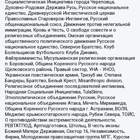
Социалистическая Инициатива города Череповца,
Духовно-Родовая Держава Русь, Русское национальное
единство, Древнерусской Инглистической церкви
Православных Староверов-Инглингов, Русский
общенациональный союз, Движение против нелегальной
иммиграции, Кровь и Честь, О свободе совести и о
религиозных объединениях, Омская организация
общественного политического движения Русское
национальное единство, Северное Братство, Клуб
Болельщиков Футбольного Клуба Динамо,
Файзрахманисты, Мусульманская религиозная организация
п. Боровский, Община Коренного Русского народа
Щелковского района, Правый сектор, УНА - УНСО,
Украинская повстанческая армия, Тризуб им. Степана
Бандеры, Братство, Белый Крест, Misanthropic division,
Религиозное объединение последователей инглиизма,
Народная Социальная Инициатива, TulaSkins,
Этнополитическое объединение Русские, Русское
национальное объединение Атака, Мечеть Мирмамеда,
Община Коренного Русского народа г. Астрахани, ВОЛЯ,
Меджлис крымскотатарского народа, Рубеж Севера, ТОЙС,
О противодействии экстремистской деятельности,
РЕВТАТПОД, Артподготовка, Штольц, В честь иконы
Божией Матери Державная, Сектор 16, Независимость,
Фирма, Молодежная правозащитная группа МПГ, Курсом