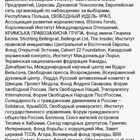
Предприятий, Церковь Духовной Технологии, Европейская
сеть организаций по наблюдению за выборами,
Республика Польша, СВОБОДНЫЙ ИДЕЛЬ-УРАЛ,
Ассоциация развития журналистики, IStories fonds,
Королевский Институт Международных Отношений,
КРИМСЬКА ПРАВОЗАХИСНА ГРУПА, Фонд имени Генриха
Бёлля, Stichting Bellingcat, Bellingcat Ltd, The Insider, Институт
правовой инициативы Центральной и Восточной Европы,
Фонд Открытой Эстонии, Calvert 22 Foundation, Канадский
украинский конгресс, Институт Макдональда-Лорье,
Украинская национальная федерация Канады,
Декабристы, Международный научный центр им Вудро
Вильсона, Свободная пресса, Возрождение, Всеукраинский
духовный центр , Риддл, Русский антивоенный комитет в
Швеции, Проект Медуза, Фонд Андрея Сахарова, Форум
свободной России, Лига Свободных Наций, Transparеncy
International, Форум Свободных Народов ПостРоссии,
Солидарность с гражданским движением в России –
Solidarus, КрымSOS, Свободный университет, Институт
государственного управления, Форум гражданского
общества Россия, Беллона, Союз жителей островов
Тисима и Хабомаи, Съезд народных депутатов, Гринпис
Интернешнл, Фонд борьбы с коррупцией Инк, Завет
церквей TCCN, Агора, Всемирный фонд природы, BDR