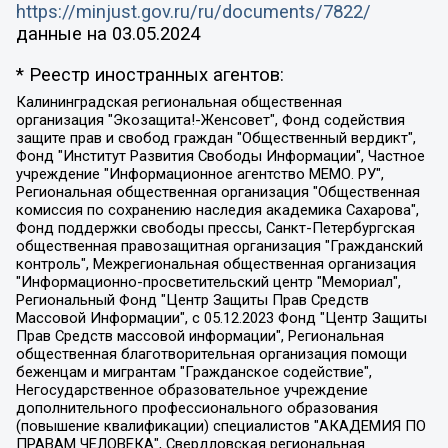
https://minjust.gov.ru/ru/documents/7822/
данные на
03.05.2024
* Реестр иностранных агентов:
Калининградская региональная общественная организация "Экозащита!-Женсовет", Фонд содействия защите прав и свобод граждан "Общественный вердикт", Фонд "Институт Развития Свободы Информации", Частное учреждение "Информационное агентство МЕМО. РУ", Региональная общественная организация "Общественная комиссия по сохранению наследия академика Сахарова", Фонд поддержки свободы прессы, Санкт-Петербургская общественная правозащитная организация "Гражданский контроль", Межрегиональная общественная организация "Информационно-просветительский центр "Мемориал", Региональный Фонд "Центр Защиты Прав Средств Массовой Информации", с 05.12.2023 Фонд "Центр Защиты Прав Средств массовой информации", Региональная общественная благотворительная организация помощи беженцам и мигрантам "Гражданское содействие", Негосударственное образовательное учреждение дополнительного профессионального образования (повышение квалификации) специалистов "АКАДЕМИЯ ПО ПРАВАМ ЧЕЛОВЕКА", Свердловская региональная общественная организация "Сутяжник", Автономная некоммерческая организация "Центр независимых социологических исследований", Союз общественных объединений "Российский исследовательский центр по правам человека", Региональное общественное учреждение научно-информационный центр "МЕМОРИАЛ", Некоммерческая организация "Фонд защиты гласности", Автономная некоммерческая организация "Институт прав человека", Городская общественная организация "Екатеринбургское общество "МЕМОРИАЛ", Городская общественная организация "Рязанское историко-просветительское и правозащитное общество "Мемориал" (Рязанский Мемориал), Челябинский региональный орган общественной самодеятельности – женское общественное объединение "Женщины Евразии", Челябинский региональный орган общественной самодеятельности "Уральская правозащитная группа", Фонд содействия защите здоровья и социальной справедливости имени Андрея Рылькова, Автономная Некоммерческая Организация "Аналитический Центр Юрия Левады", Автономная некоммерческая организация социальной поддержки населения "Проект Апрель", Региональная общественная организация помощи женщинам и детям, находящимся в кризисной ситуации "Информационно-методический центр "Анна", Фонд содействия развитию массовых коммуникаций и правовому просвещению "Так-так-Так", Фонд содействия устойчивому развитию "Серебряная тайга", Свердловский региональный общественный фонд социальных проектов "Новое время", "Idel.Реалии", Кавказ.Реалии, Крым.Реалии, Телеканал Настоящее Время, Татаро-башкирская служба Радио Свобода (Azatliq Radiosi), Радио Свободная Европа/Радио Свобода (PCE/PC), "Сибирь.Реалии", "Фактограф", Благотворительный фонд помощи осужденным и их семьям, Автономная некоммерческая организация "Институт глобализации и социальных движений", Фонд "В защиту прав заключенных", Частное учреждение "Центр поддержки и содействия развитию средств массовой информации", Пензенский региональный общественный благотворительный фонд "Гражданский союз", "Север.Реалии", Некоммерческая организация Фонд "Правовая инициатива", Общество с ограниченной ответственностью "Радио Свободная Европа/Радио Свобода", Чешское информационное агентство "MEDIUM-ORIENT", Красноярская региональная общественная организация "Мы против СПИДа", Камалягин Денис Николаевич, Маркелов Сергей Евгеньевич, Пономарев Лев Александрович, Савицкая Людмила Алексеевна, Автономная некоммерческая организация "Центр по работе с проблемой насилия "НАСИЛИЮ.НЕТ", Межрегиональный профессиональный союз работников здравоохранения "Альянс врачей", Юридическое лицо, зарегистрированное в Латвийской Республике, SIA "Medusa Project" (регистрационный номер 40103797863, дата регистрации 10.06.2014), Некоммерческая организация "Фонд по борьбе с коррупцией", Автономная некоммерческая организация "Институт права и публичной политики", Баданин Роман Сергеевич, Гликин Максим Александрович, Железнова Мария Михайловна, Лукьянова Юлия Сергеевна, Маетная Елизавета Витальевна, Маняхин Петр Борисович, Чуракова Ольга Владимировна, Ярош Юлия Петровна, Юридическое лицо "The Insider SIA", зарегистрированное в Риге, Латвийская Республика (дата регистрации 26.06.2015), являющееся администратором доменного имени интернет-издания "The Insider SIA", https://theins.ru, Постернак Алексей Евгеньевич, Рубин Михаил Аркадьевич, Анин Роман Александрович, Юридическое лицо Istories fonds, зарегистрированное в Латвийской Республике (регистрационный номер 50008295751, дата регистрации 24.02.2020), Великовский Дмитрий Александрович, Долинина Ирина Николаевна, Мароховская Алеся Алексеевна, Шлейнов Роман Юрьевич, Шмагун Олеся Валентиновна, Общество с ограниченной ответственностью "Альтаир 2021", Общество с ограниченной ответственностью "Вега 2021", Общество с ограниченной ответственностью "Главный редактор 2021", Общество с ограниченной ответственностью "Ромашки монолит", Важенков Артем Валерьевич, Ивановская областная общественная организация "Центр гендерных исследований", Гурман Юрий Альбертович, Медиапроект "ОВД-Инфо", Егоров Владимир Владимирович, Жилинский Владимир Александрович, Общество с ограниченной ответственностью "ЗП", Иванова София Юрьевна, Карезина Инна Павловна, Кильтау Екатерина Викторовна, Петров Алексей Викторович, Пискунов Сергей Евгеньевич, Смирнов Сергей Сергеевич, Тихонов Михаил Сергеевич, Общество с ограниченной ответственностью "ЖУРНАЛИСТ-ИНОСТРАННЫЙ АГЕНТ", Арапова Галина Юрьевна, Вольтская Татьяна Анатольевна, Американская компания "Mason G.E.S. Anonymous Foundation" (США), являющаяся владельцем интернет-издания https://mnews.world/, Компания "Stichting Bellingcat", зарегистрированная в Нидерландах (дата регистрации 11.07.2018), Захаров Андрей Вячеславович, Клепиковская Екатерина Дмитриевна, Общество с ограниченной ответственностью "МЕМО", Перл Роман Александрович, Симонов Евгений Алексеевич, Соловьева Елена Анатольевна, Сотников Даниил Владимирович, Сурначева Елизавета Дмитриевна, Автономная некоммерческая организация по защите прав человека и информированию населения "Якутия – Наше Мнение", Общество с ограниченной ответственностью "Москоу диджитал медиа", с 26.01.2023 Общество с ограниченной ответственностью "Чайка Белые сады", Ветошкина Валерия Валерьевна, Заговора Максим Александрович, Межрегиональное общественное движение "Российская ЛГБТ - сеть", Оленичев Максим Владимирович, Павлов Иван Юрьевич, Скворцова Елена Сергеевна, Общество с ограниченной ответственностью "Как бы инагент", Кочетков Игорь Викторович, Общество с ограниченной ответственностью "Честные выборы", Еланчик Олег Александрович, Общество с ограниченной ответственностью "Нобелевский призыв", Гималова Регина Эмилевна, Григорьев Андрей Валерьевич, Григорьева Алина Александровна, Ассоциация по содействию защите прав призывников, альтернативнослужащих и военнослужащих "Правозащитная группа "Гражданин.Армия.Право", Хисамова Регина Фаритовна, Автономная некоммерческая организация по реализации социально-правовых программ "Лилит", Дальневосточное общественное движение "Маяк", Санкт-Петербургская ЛГБТ-инициативная группа "Выход", Инициативная группа ЛГБТ+ "Реверс", Алексеев Андрей Викторович, Бекбулатова Таисия Львовна, Беляев Иван Михайлович, Владыкина Елена Сергеевна, Гельман Марат Александрович, Никульшина Вероника Юрьевна, Толоконникова Надежда Андреевна, Шендерович Виктор Анатольевич, Общество с ограниченной ответственностью "Данное сообщение", Общество с ограниченной ответственностью Издательский дом "Новая глава", Айнбиндер Александра Александровна, Московский комьюнити-центр для ЛГБТ+инициатив, Благотворительный фонд развития филантропии, Deutsche Welle (Германия, Kurt-Schumacher-Strasse 3, 53113 Bonn), Борзунова Мария Михайловна, Воробьев Виктор Викторович, Голубева Анна Львовна, Константинова Алла Михайловна, Малкова Ирина Владимировна, Мурадов Мурад Абдулгалимович, Осетинская Елизавета Николаевна, Понасенков Евгений Николаевич, Ганапольский Матвей Юрьевич, Киселев Евгений Алексеевич, Борухович Ирина Григорьевна, Дремин Иван Тимофеевич, Дубровский Дмитрий Викторович, Красноярская региональная общественная организация поддержки и развития альтернативных образовательных технологий и межкультурных коммуникаций "ИНТЕРРА", Маяковская Екатерина Алексеевна, Фейгин Марк Захарович, Филимонов Андрей Викторович, Дзугкоева Регина Николаевна, Доброхотов Роман Александрович, Дудь Юрий Александрович, Елкин Сергей Владимирович, Кругликов Кирилл Игоревич, Сабунаева Мария Леонидовна, Семенов Алексей Владимирович, Шаинян Карен Багратович, Шульман Екатерина Михайловна, Асафьев Артур Валерьевич, Вахштайн Виктор Семенович, Венедиктов Алексей Алексеевич, Лушникова Екатерина Евгеньевна, Волков Леонид Михайлович, Невзоров Александр Глебович, Пархоменко Сергей Борисович, Сироткин Ярослав Николаевич, Кара-Мурза Владимир Владимирович, Баранова Наталья Владимировна, Гозман Леонид Яковлевич, Кагарлицкий Борис Юльевич, Климарев Михаил Валерьевич, Милов Владимир Станиславович, Автономная некоммерческая организация Краснодарский центр современного искусства "Типография", Моргенштерн Алишер Тагирович, Соболь Любовь Эдуардовна, Общество с ограниченной ответственностью "ЛИЗА НОРМ", Каспаров Гарри Кимович, Ходорковский Михаил Борисович, Общество с ограниченной ответственностью "Апрельские тезисы", Данилович Ирина Брониславовна, Кашин Олег Владимирович, Петров Николай Владимирович, Пивоваров Алексей Владимирович, Соколов Михаил Владимирович, Цветкова Юлия Владимировна, Чичваркин Евгений Александрович, Комитет против пыток/Команда против пыток, Общество с ограниченной ответственностью "Первый научный", Общество с ограниченной ответственностью "Вертолет и ко", Белоцерковская Вероника Борисовна, Кац Максим Евгеньевич, Лазарева Татьяна Юрьевна, Шаведдинов Руслан Табризович, Яшин Илья Валерьевич, Общество с ограниченной ответственностью "Иноагент ААВ", Алешковский Дмитрий Петрович, Альбац Евгения Марковна, Быков Дмитрий Львович, Галямина Юлия Евгеньевна, Лойко Сергей Леонидович, Мартынов Кирилл Константинович, Медведев Сергей Александрович, Крашенинников Федор Геннадиевич, Гордеева Катерина Вл