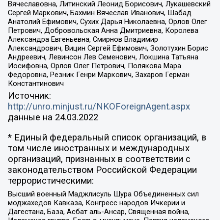
Вячеславовна, Литинский Леонид Борисович, Лукашевский
Сергей Маркович, Бахмин Вячеслав Иванович, Шабад
Анатолий Ефимович, Сухих Дарья Николаевна, Орлов Олег
Петрович, Добровольская Анна Дмитриевна, Королева
Александра Евгеньевна, Смирнов Владимир
Александрович, Вицин Сергей Ефимович, Золотухин Борис
Андреевич, Левинсон Лев Семенович, Локшина Татьяна
Иосифовна, Орлов Олег Петрович, Полякова Мара
Федоровна, Резник Генри Маркович, Захаров Герман
Константинович
Источник:
http://unro.minjust.ru/NKOForeignAgent.aspx
данные на
24.03.2022
* Единый федеральный список организаций, в
том числе иностранных и международных
организаций, признанных в соответствии с
законодательством Российской Федерации
террористическими:
Высший военный Маджлисуль Шура Объединенных сил
моджахедов Кавказа, Конгресс народов Ичкерии и
Дагестана, База, Асбат аль-Ансар, Священная война,