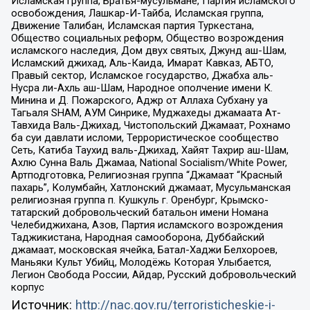
Исламская группа, Братья-мусульмане, Партия исламского
освобождения, Лашкар-И-Тайба, Исламская группа,
Движение Талибан, Исламская партия Туркестана,
Общество социальных реформ, Общество возрождения
исламского наследия, Дом двух святых, Джунд аш-Шам,
Исламский джихад, Аль-Каида, Имарат Кавказ, АБТО,
Правый сектор, Исламское государство, Джабха аль-
Нусра ли-Ахль аш-Шам, Народное ополчение имени К.
Минина и Д. Пожарского, Аджр от Аллаха Субхану уа
Тагьаля SHAM, АУМ Синрике, Муджахеды джамаата Ат-
Тавхида Валь-Джихад, Чистопольский Джамаат, Рохнамо
ба суи давлати исломи, Террористическое сообщество
Сеть, Катиба Таухид валь-Джихад, Хайят Тахрир аш-Шам,
Ахлю Сунна Валь Джамаа, National Socialism/White Power,
Артподготовка, Религиозная группа “Джамаат “Красный
пахарь”, Колумбайн, Хатлонский джамаат, Мусульманская
религиозная группа п. Кушкуль г. Оренбург, Крымско-
татарский добровольческий батальон имени Номана
Челебиджихана, Азов, Партия исламского возрождения
Таджикистана, Народная самооборона, Дуббайский
джамаат, московская ячейка, Батал-Хаджи Белхороев,
Маньяки Культ Убийц, Молодёжь Которая Улыбается,
Легион Свобода России, Айдар, Русский добровольческий
корпус
Источник:
http://nac.gov.ru/terroristicheskie-i-