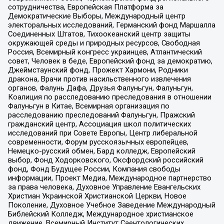
сотрудничества, Европейская Платформа за
Демократические Выборы, Международный центр
электоральных исследований, Германский фонд Маршалла
Соединенных Штатов, Тихоокеанский центр защиты
окружающей среды и природных ресурсов, Свободная
Россия, Всемирный конгресс украинцев, Атлантический
совет, Человек в беде, Европейский фонд за демократию,
Джеймстаунский фонд, Прожект Хармони, Родники
дракона, Врачи против насильственного извлечения
органов, Фалунь Дафа, Друзья Фалуньгун, Фалуньгун,
Коалиция по расследованию преследования в отношении
Фалуньгун в Китае, Всемирная организация по
расследованию преследований Фалуньгун, Пражский
гражданский центр, Ассоциация школ политических
исследований при Совете Европы, Центр либеральной
современности, Форум русскоязычных европейцев,
Немецко-русский обмен, Бард колледж, Европейский
выбор, Фонд Ходорковского, Оксфордский российский
фонд, Фонд Будущее России, Компания свободы
информации, Проект Медиа, Международное партнерство
за права человека, Духовное Управление Евангельских
Христиан Украинской Христианской Церкви, Новое
Поколение, Духовное Учебное Заведение Международный
Библейский Колледж, Международное христианское
движение, Всемирный Институт Саентологических