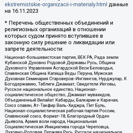
ekstremistskie-organizacii-i-materialy.html
данные
на
16.11.2023
* Перечень общественных объединений и
религиозных организаций в отношении
которых судом принято вступившее в
законную силу решение о ликвидации или
запрете деятельности:
Национал-большевистская партия, ВЕК РА, Рада земли
Кубанской Духовно Родовой Державы Русь, Община
Духовного Управления Асгардской Веси Беловодья,
Славянская Община Капища Веды Перуна, Мужская
Духовная Семинария Староверов-Инглингов, Нурджулар, К
Богодержавию, Таблиги Джамаат, Свидетели Иеговы,
Русское национальное единство, Национал-
социалистическое общество, Джамаат мувахидов,
Объединенный Вилайат Кабарды, Балкарии и Карачая,
Союз славян, Ат-Такфир Валь-Хиджра, Пит Буль,
Национал-социалистическая рабочая партия России,
Славянский союз, Формат-18, Благородный Орден
Дьявола, Армия воли народа, Национальная
Социалистическая Инициатива города Череповца,
Духовно-Родовая Держава Русь, Русское национальное