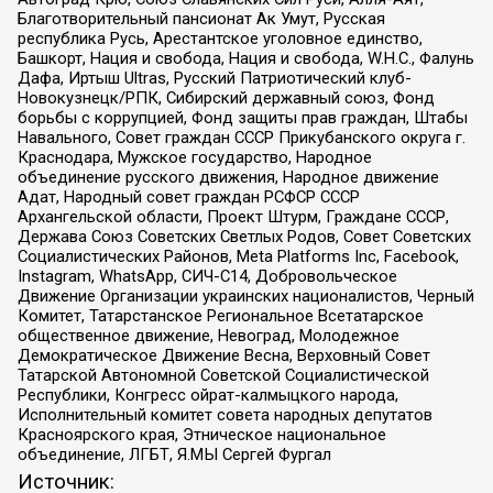
Благотворительный пансионат Ак Умут, Русская
республика Русь, Арестантское уголовное единство,
Башкорт, Нация и свобода, Нация и свобода, W.H.С., Фалунь
Дафа, Иртыш Ultras, Русский Патриотический клуб-
Новокузнецк/РПК, Сибирский державный союз, Фонд
борьбы с коррупцией, Фонд защиты прав граждан, Штабы
Навального, Совет граждан СССР Прикубанского округа г.
Краснодара, Мужское государство, Народное
объединение русского движения, Народное движение
Адат, Народный совет граждан РСФСР СССР
Архангельской области, Проект Штурм, Граждане СССР,
Держава Союз Советских Светлых Родов, Совет Советских
Социалистических Районов, Meta Platforms Inc, Facebook,
Instagram, WhatsApp, СИЧ-С14, Добровольческое
Движение Организации украинских националистов, Черный
Комитет, Татарстанское Региональное Всетатарское
общественное движение, Невоград, Молодежное
Демократическое Движение Весна, Верховный Совет
Татарской Автономной Советской Социалистической
Республики, Конгресс ойрат-калмыцкого народа,
Исполнительный комитет совета народных депутатов
Красноярского края, Этническое национальное
объединение, ЛГБТ, Я.МЫ Сергей Фургал
Источник: