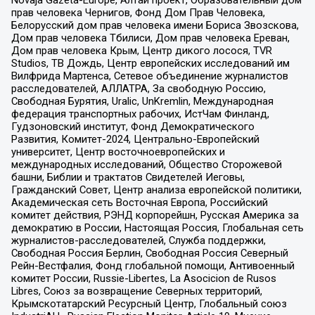
Novaja Gazeta-Europe, Алтай проект, Образовательный дом
прав человека Чернигов, Фонд Дом Прав Человека,
Белорусский дом прав человека имени Бориса Звозскова,
Дом прав человека Тбилиси, Дом прав человека Ереван,
Дом прав человека Крым, Центр дикого лосося, TVR
Studios, ТВ Дождь, Центр европейских исследований им
Вилфрида Мартенса, Сетевое объединение журналистов
расследователей, АЛЛАТРА, За свободную Россию,
Свободная Бурятия, Uralic, UnKremlin, Международная
федерация транспортных рабочих, ИстЧам Финланд,
Гудзоновский институт, Фонд Демократического
Развития, Комитет-2024, Центрально-Европейский
университет, Центр восточноевропейских и
международных исследований, Общество Сторожевой
башни, Библии и трактатов Свидетелей Иеговы,
Гражданский Совет, Центр анализа европейской политики,
Академическая сеть Восточная Европа, Российский
комитет действия, РЭНД корпорейшн, Русская Америка за
демократию в России, Настоящая Россия, Глобальная сеть
журналистов-расследователей, Служба поддержки,
Свободная Россия Берлин, Свободная Россия Северный
Рейн-Вестфалия, Фонд глобальной помощи, Антивоенный
комитет России, Russie-Libertes, La Asocicion de Rusos
Libres, Союз за возвращение Северных территорий,
Крымскотатарский Ресурсный Центр, Глобальный союз