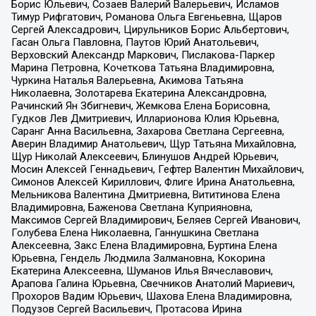
Борис Юльевич, Созаев Валерий Валерьевич, Исламов
Тимур Рифгатович, Романова Ольга Евгеньевна, Щаров
Сергей Алексадрович, Цирульников Борис Альбертович,
Гасан Ольга Павловна, Паутов Юрий Анатольевич,
Верховский Александр Маркович, Пислакова-Паркер
Марина Петровна, Кочеткова Татьяна Владимировна,
Чуркина Наталья Валерьевна, Акимова Татьяна
Николаевна, Золотарева Екатерина Александровна,
Рачинский Ян Збигневич, Жемкова Елена Борисовна,
Гудков Лев Дмитриевич, Илларионова Юлия Юрьевна,
Саранг Анна Васильевна, Захарова Светлана Сергеевна,
Аверин Владимир Анатольевич, Щур Татьяна Михайловна,
Щур Николай Алексеевич, Блинушов Андрей Юрьевич,
Мосин Алексей Геннадьевич, Гефтер Валентин Михайлович,
Симонов Алексей Кириллович, Флиге Ирина Анатольевна,
Мельникова Валентина Дмитриевна, Вититинова Елена
Владимировна, Баженова Светлана Куприяновна,
Максимов Сергей Владимирович, Беляев Сергей Иванович,
Голубева Елена Николаевна, Ганнушкина Светлана
Алексеевна, Закс Елена Владимировна, Буртина Елена
Юрьевна, Гендель Людмила Залмановна, Кокорина
Екатерина Алексеевна, Шуманов Илья Вячеславович,
Арапова Галина Юрьевна, Свечников Анатолий Мариевич,
Прохоров Вадим Юрьевич, Шахова Елена Владимировна,
Подузов Сергей Васильевич, Протасова Ирина