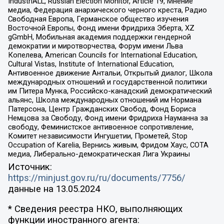
IndustriALL, Russian Election Monitor, Article 19, Мнение
медиа, Федерация анархического черного креста, Радио
Свободная Европа, Германское общество изучения
Восточной Европы, Фонд имени Фридриха Эберта, XZ
gGmbH, Мобильная академия поддержки гендерной
демократии и миротворчества, Форум имени Льва
Копелева, American Councils for International Education,
Cultural Vistas, Institute of International Education,
Антивоенное движение Антальи, Открытый диалог, Школа
международных отношений и государственной политики
им Питера Мунка, Российско-канадский демократический
альянс, Школа международных отношений им Нормана
Патерсона, Центр Гражданских Свобод, Фонд Бориса
Немцова за Свободу, Фонд имени Фридриха Науманна за
свободу, Феминистское антивоенное сопротивление,
Комитет независимости Ингушетии, Прометей, Stop
Occupation of Karelia, Вернись живым, Фридом Хаус, СОТА
медиа, Либерально-демократическая Лига Украины
Источник:
https://minjust.gov.ru/ru/documents/7756/
данные на
13.05.2024
* Сведения реестра НКО, выполняющих
функции иностранного агента: