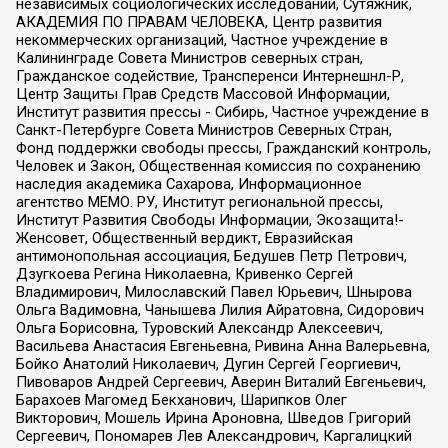
независимых социологических исследований, Сутяжник,
АКАДЕМИЯ ПО ПРАВАМ ЧЕЛОВЕКА, Центр развития
некоммерческих организаций, Частное учреждение в
Калининграде Совета Министров северных стран,
Гражданское содействие, Трансперенси Интернешнл-Р,
Центр Защиты Прав Средств Массовой Информации,
Институт развития прессы - Сибирь, Частное учреждение в
Санкт-Петербурге Совета Министров Северных Стран,
Фонд поддержки свободы прессы, Гражданский контроль,
Человек и Закон, Общественная комиссия по сохранению
наследия академика Сахарова, Информационное
агентство МЕМО. РУ, Институт региональной прессы,
Институт Развития Свободы Информации, Экозащита!-
Женсовет, Общественный вердикт, Евразийская
антимонопольная ассоциация, Бедушев Петр Петрович,
Дзугкоева Регина Николаевна, Кривенко Сергей
Владимирович, Милославский Павел Юрьевич, Шнырова
Ольга Вадимовна, Чанышева Лилия Айратовна, Сидорович
Ольга Борисовна, Туровский Александр Алексеевич,
Васильева Анастасия Евгеньевна, Ривина Анна Валерьевна,
Бойко Анатолий Николаевич, Дугин Сергей Георгиевич,
Пивоваров Андрей Сергеевич, Аверин Виталий Евгеньевич,
Барахоев Магомед Бекханович, Шарипков Олег
Викторович, Мошель Ирина Ароновна, Шведов Григорий
Сергеевич, Пономарев Лев Александрович, Каргалицкий