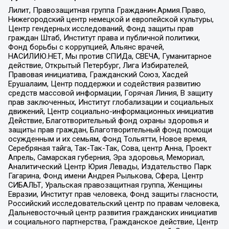
Лилит, Правозащитная группа Гражданин.Армия.Право,
Нижегородский центр немецкой и европейской культуры,
Центр гендерных исследований, Фонд защиты прав
граждан Штаб, Институт права и публичной политики,
Фонд борьбы с коррупцией, Альянс врачей,
НАСИЛИЮ.НЕТ, Мы против СПИДа, СВЕЧА, Гуманитарное
действие, Открытый Петербург, Лига Избирателей,
Правовая инициатива, Гражданский Союз, Хасдей
Ерушалаим, Центр поддержки и содействия развитию
средств массовой информации, Горячая Линия, В защиту
прав заключенных, Институт глобализации и социальных
движений, Центр социально-информационных инициатив
Действие, Благотворительный фонд охраны здоровья и
защиты прав граждан, Благотворительный фонд помощи
осужденным и их семьям, Фонд Тольятти, Новое время,
Серебряная тайга, Так-Так-Так, Сова, центр Анна, Проект
Апрель, Самарская губерния, Эра здоровья, Мемориал,
Аналитический Центр Юрия Левады, Издательство Парк
Гагарина, Фонд имени Андрея Рылькова, Сфера, Центр
СИБАЛЬТ, Уральская правозащитная группа, Женщины
Евразии, Институт прав человека, Фонд защиты гласности,
Российский исследовательский центр по правам человека,
Дальневосточный центр развития гражданских инициатив
и социального партнерства, Гражданское действие, Центр