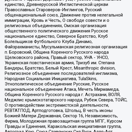
единство, Древнерусской Инглистической церкви
Православных Староверов-Инглингов, Русский
общенациональный союз, Движение против нелегальной
иммиграции, Кровь и Честь, О свободе совести и о
религиозных объединениях, Омская организация
общественного политического движения Русское
национальное единство, Северное Братство, Клуб
Болельщиков Футбольного Клуба Динамо,
Файзрахманисты, Мусульманская религиозная организация
п. Боровский, Община Коренного Русского народа
Щелковского района, Правый сектор, УНА - УНСО,
Украинская повстанческая армия, Тризуб им. Степана
Бандеры, Братство, Белый Крест, Misanthropic division,
Религиозное объединение последователей инглиизма,
Народная Социальная Инициатива, TulaSkins,
Этнополитическое объединение Русские, Русское
национальное объединение Атака, Мечеть Мирмамеда,
Община Коренного Русского народа г. Астрахани, ВОЛЯ,
Меджлис крымскотатарского народа, Рубеж Севера, ТОЙС,
О противодействии экстремистской деятельности,
РЕВТАТПОД, Артподготовка, Штольц, В честь иконы
Божией Матери Державная, Сектор 16, Независимость,
Фирма, Молодежная правозащитная группа МПГ, Курсом
Правды и Единения, Каракольская инициативная группа,
Автоград Крю, Союз Славянских Сил Руси, Алля-Аят,