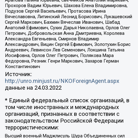
Прохоров Вадим Юрьевич, Шахова Елена Владимировна,
Подузов Сергей Васильевич, Протасова Ирина
Вячеславовна, Литинский Леонид Борисович, Лукашевский
Сергей Маркович, Бахмин Вячеслав Иванович, Шабад
Анатолий Ефимович, Сухих Дарья Николаевна, Орлов Олег
Петрович, Добровольская Анна Дмитриевна, Королева
Александра Евгеньевна, Смирнов Владимир
Александрович, Вицин Сергей Ефимович, Золотухин Борис
Андреевич, Левинсон Лев Семенович, Локшина Татьяна
Иосифовна, Орлов Олег Петрович, Полякова Мара
Федоровна, Резник Генри Маркович, Захаров Герман
Константинович
Источник:
http://unro.minjust.ru/NKOForeignAgent.aspx
данные на
24.03.2022
* Единый федеральный список организаций, в
том числе иностранных и международных
организаций, признанных в соответствии с
законодательством Российской Федерации
террористическими:
Высший военный Маджлисуль Шура Объединенных сил