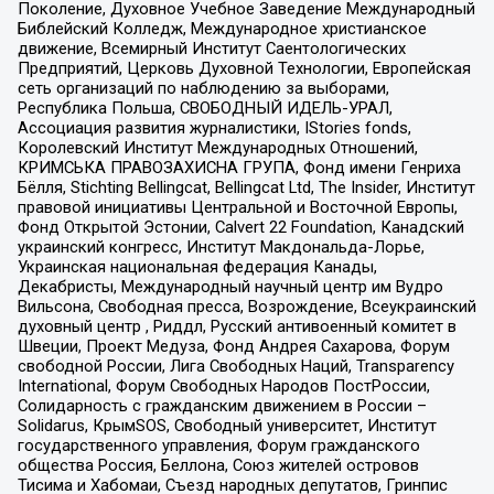
Поколение, Духовное Учебное Заведение Международный
Библейский Колледж, Международное христианское
движение, Всемирный Институт Саентологических
Предприятий, Церковь Духовной Технологии, Европейская
сеть организаций по наблюдению за выборами,
Республика Польша, СВОБОДНЫЙ ИДЕЛЬ-УРАЛ,
Ассоциация развития журналистики, IStories fonds,
Королевский Институт Международных Отношений,
КРИМСЬКА ПРАВОЗАХИСНА ГРУПА, Фонд имени Генриха
Бёлля, Stichting Bellingcat, Bellingcat Ltd, The Insider, Институт
правовой инициативы Центральной и Восточной Европы,
Фонд Открытой Эстонии, Calvert 22 Foundation, Канадский
украинский конгресс, Институт Макдональда-Лорье,
Украинская национальная федерация Канады,
Декабристы, Международный научный центр им Вудро
Вильсона, Свободная пресса, Возрождение, Всеукраинский
духовный центр , Риддл, Русский антивоенный комитет в
Швеции, Проект Медуза, Фонд Андрея Сахарова, Форум
свободной России, Лига Свободных Наций, Transparеncy
International, Форум Свободных Народов ПостРоссии,
Солидарность с гражданским движением в России –
Solidarus, КрымSOS, Свободный университет, Институт
государственного управления, Форум гражданского
общества Россия, Беллона, Союз жителей островов
Тисима и Хабомаи, Съезд народных депутатов, Гринпис