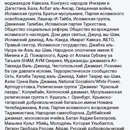
моджахедов Кавказа, Конгресс народов Ичкерии и
Дагестана, База, Асбат аль-Ансар, Священная война,
Исламская группа, Братья-мусульмане, Партия исламского
освобождения, Лашкар-И-Тайба, Исламская группа,
Движение Талибан, Исламская партия Туркестана,
Общество социальных реформ, Общество возрождения
исламского наследия, Дом двух святых, Джунд аш-Шам,
Исламский джихад, Аль-Каида, Имарат Кавказ, АБТО,
Правый сектор, Исламское государство, Джабха аль-
Нусра ли-Ахль аш-Шам, Народное ополчение имени К.
Минина и Д. Пожарского, Аджр от Аллаха Субхану уа
Тагьаля SHAM, АУМ Синрике, Муджахеды джамаата Ат-
Тавхида Валь-Джихад, Чистопольский Джамаат, Рохнамо
ба суи давлати исломи, Террористическое сообщество
Сеть, Катиба Таухид валь-Джихад, Хайят Тахрир аш-Шам,
Ахлю Сунна Валь Джамаа, National Socialism/White Power,
Артподготовка, Религиозная группа “Джамаат “Красный
пахарь”, Колумбайн, Хатлонский джамаат, Мусульманская
религиозная группа п. Кушкуль г. Оренбург, Крымско-
татарский добровольческий батальон имени Номана
Челебиджихана, Азов, Партия исламского возрождения
Таджикистана, Народная самооборона, Дуббайский
джамаат, московская ячейка, Батал-Хаджи Белхороев,
Маньяки Культ Убийц, Молодёжь Которая Улыбается,
Легион Свобода России, Айдар, Русский добровольческий