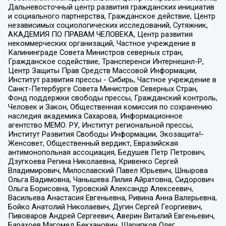
Дальневосточный центр развития гражданских инициатив
и социального партнерства, Гражданское действие, Центр
независимых социологических исследований, Сутяжник,
АКАДЕМИЯ ПО ПРАВАМ ЧЕЛОВЕКА, Центр развития
некоммерческих организаций, Частное учреждение в
Калининграде Совета Министров северных стран,
Гражданское содействие, Трансперенси Интернешнл-Р,
Центр Защиты Прав Средств Массовой Информации,
Институт развития прессы - Сибирь, Частное учреждение в
Санкт-Петербурге Совета Министров Северных Стран,
Фонд поддержки свободы прессы, Гражданский контроль,
Человек и Закон, Общественная комиссия по сохранению
наследия академика Сахарова, Информационное
агентство МЕМО. РУ, Институт региональной прессы,
Институт Развития Свободы Информации, Экозащита!-
Женсовет, Общественный вердикт, Евразийская
антимонопольная ассоциация, Бедушев Петр Петрович,
Дзугкоева Регина Николаевна, Кривенко Сергей
Владимирович, Милославский Павел Юрьевич, Шнырова
Ольга Вадимовна, Чанышева Лилия Айратовна, Сидорович
Ольга Борисовна, Туровский Александр Алексеевич,
Васильева Анастасия Евгеньевна, Ривина Анна Валерьевна,
Бойко Анатолий Николаевич, Дугин Сергей Георгиевич,
Пивоваров Андрей Сергеевич, Аверин Виталий Евгеньевич,
Барахоев Магомед Бекханович, Шарипков Олег