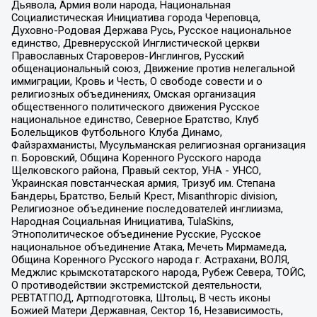
Дьявола, Армия воли народа, Национальная
Социалистическая Инициатива города Череповца,
Духовно-Родовая Держава Русь, Русское национальное
единство, Древнерусской Инглистической церкви
Православных Староверов-Инглингов, Русский
общенациональный союз, Движение против нелегальной
иммиграции, Кровь и Честь, О свободе совести и о
религиозных объединениях, Омская организация
общественного политического движения Русское
национальное единство, Северное Братство, Клуб
Болельщиков Футбольного Клуба Динамо,
Файзрахманисты, Мусульманская религиозная организация
п. Боровский, Община Коренного Русского народа
Щелковского района, Правый сектор, УНА - УНСО,
Украинская повстанческая армия, Тризуб им. Степана
Бандеры, Братство, Белый Крест, Misanthropic division,
Религиозное объединение последователей инглиизма,
Народная Социальная Инициатива, TulaSkins,
Этнополитическое объединение Русские, Русское
национальное объединение Атака, Мечеть Мирмамеда,
Община Коренного Русского народа г. Астрахани, ВОЛЯ,
Меджлис крымскотатарского народа, Рубеж Севера, ТОЙС,
О противодействии экстремистской деятельности,
РЕВТАТПОД, Артподготовка, Штольц, В честь иконы
Божией Матери Державная, Сектор 16, Независимость,