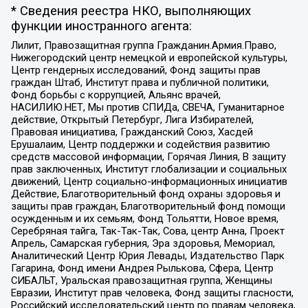
* Сведения реестра НКО, выполняющих
функции иностранного агента:
Лилит, Правозащитная группа Гражданин.Армия.Право,
Нижегородский центр немецкой и европейской культуры,
Центр гендерных исследований, Фонд защиты прав
граждан Штаб, Институт права и публичной политики,
Фонд борьбы с коррупцией, Альянс врачей,
НАСИЛИЮ.НЕТ, Мы против СПИДа, СВЕЧА, Гуманитарное
действие, Открытый Петербург, Лига Избирателей,
Правовая инициатива, Гражданский Союз, Хасдей
Ерушалаим, Центр поддержки и содействия развитию
средств массовой информации, Горячая Линия, В защиту
прав заключенных, Институт глобализации и социальных
движений, Центр социально-информационных инициатив
Действие, Благотворительный фонд охраны здоровья и
защиты прав граждан, Благотворительный фонд помощи
осужденным и их семьям, Фонд Тольятти, Новое время,
Серебряная тайга, Так-Так-Так, Сова, центр Анна, Проект
Апрель, Самарская губерния, Эра здоровья, Мемориал,
Аналитический Центр Юрия Левады, Издательство Парк
Гагарина, Фонд имени Андрея Рылькова, Сфера, Центр
СИБАЛЬТ, Уральская правозащитная группа, Женщины
Евразии, Институт прав человека, Фонд защиты гласности,
Российский исследовательский центр по правам человека,