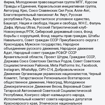
Фирма, Молодежная правозащитная группа МПГ, Курсом
Правды и Единения, Каракольская инициативная группа,
Автоград Крю, Союз Славянских Сил Руси, Алля-Аят,
Благотворительный пансионат Ак Умут, Русская
республика Русь, Арестантское уголовное единство,
Башкорт, Нация и свобода, Нация и свобода, W.H.С., Фалунь
Дафа, Иртыш Ultras, Русский Патриотический клуб-
Новокузнецк/РПК, Сибирский державный союз, Фонд
борьбы с коррупцией, Фонд защиты прав граждан, Штабы
Навального, Совет граждан СССР Прикубанского округа г.
Краснодара, Мужское государство, Народное
объединение русского движения, Народное движение
Адат, Народный совет граждан РСФСР СССР
Архангельской области, Проект Штурм, Граждане СССР,
Держава Союз Советских Светлых Родов, Совет Советских
Социалистических Районов, Meta Platforms Inc, Facebook,
Instagram, WhatsApp, СИЧ-С14, Добровольческое
Движение Организации украинских националистов, Черный
Комитет, Татарстанское Региональное Всетатарское
общественное движение, Невоград, Молодежное
Демократическое Движение Весна, Верховный Совет
Татарской Автономной Советской Социалистической
Республики, Конгресс ойрат-калмыцкого народа,
Исполнительный комитет совета народных депутатов
Красноярского края, Этническое национальное