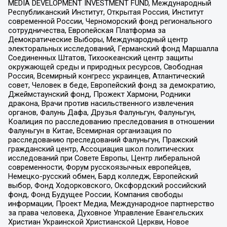
MEDIA DEVELOPMENT INVESTMENT FUND, Международный
Республиканский Институт, Открытая Россия, Институт
современной России, Черноморский фонд регионального
сотрудничества, Европейская Платформа за
Демократические Выборы, Международный центр
электоральных исследований, Германский фонд Маршалла
Соединенных Штатов, Тихоокеанский центр защиты
окружающей среды и природных ресурсов, Свободная
Россия, Всемирный конгресс украинцев, Атлантический
совет, Человек в беде, Европейский фонд за демократию,
Джеймстаунский фонд, Прожект Хармони, Родники
дракона, Врачи против насильственного извлечения
органов, Фалунь Дафа, Друзья Фалуньгун, Фалуньгун,
Коалиция по расследованию преследования в отношении
Фалуньгун в Китае, Всемирная организация по
расследованию преследований Фалуньгун, Пражский
гражданский центр, Ассоциация школ политических
исследований при Совете Европы, Центр либеральной
современности, Форум русскоязычных европейцев,
Немецко-русский обмен, Бард колледж, Европейский
выбор, Фонд Ходорковского, Оксфордский российский
фонд, Фонд Будущее России, Компания свободы
информации, Проект Медиа, Международное партнерство
за права человека, Духовное Управление Евангельских
Христиан Украинской Христианской Церкви, Новое