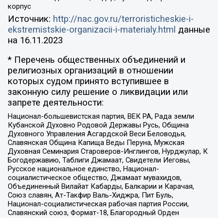
корпус
Источник:
http://nac.gov.ru/terroristicheskie-i-
ekstremistskie-organizacii-i-materialy.html
данные
на
16.11.2023
* Перечень общественных объединений и
религиозных организаций в отношении
которых судом принято вступившее в
законную силу решение о ликвидации или
запрете деятельности:
Национал-большевистская партия, ВЕК РА, Рада земли
Кубанской Духовно Родовой Державы Русь, Община
Духовного Управления Асгардской Веси Беловодья,
Славянская Община Капища Веды Перуна, Мужская
Духовная Семинария Староверов-Инглингов, Нурджулар, К
Богодержавию, Таблиги Джамаат, Свидетели Иеговы,
Русское национальное единство, Национал-
социалистическое общество, Джамаат мувахидов,
Объединенный Вилайат Кабарды, Балкарии и Карачая,
Союз славян, Ат-Такфир Валь-Хиджра, Пит Буль,
Национал-социалистическая рабочая партия России,
Славянский союз, Формат-18, Благородный Орден