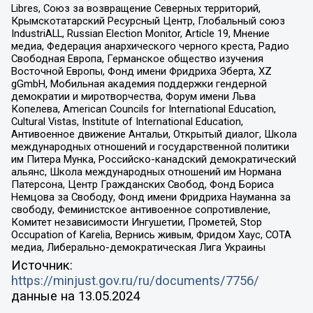
Libres, Союз за возвращение Северных территорий,
Крымскотатарский Ресурсный Центр, Глобальный союз
IndustriALL, Russian Election Monitor, Article 19, Мнение
медиа, Федерация анархического черного креста, Радио
Свободная Европа, Германское общество изучения
Восточной Европы, Фонд имени Фридриха Эберта, XZ
gGmbH, Мобильная академия поддержки гендерной
демократии и миротворчества, Форум имени Льва
Копелева, American Councils for International Education,
Cultural Vistas, Institute of International Education,
Антивоенное движение Антальи, Открытый диалог, Школа
международных отношений и государственной политики
им Питера Мунка, Российско-канадский демократический
альянс, Школа международных отношений им Нормана
Патерсона, Центр Гражданских Свобод, Фонд Бориса
Немцова за Свободу, Фонд имени Фридриха Науманна за
свободу, Феминистское антивоенное сопротивление,
Комитет независимости Ингушетии, Прометей, Stop
Occupation of Karelia, Вернись живым, Фридом Хаус, СОТА
медиа, Либерально-демократическая Лига Украины
Источник:
https://minjust.gov.ru/ru/documents/7756/
данные на
13.05.2024