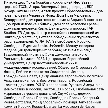
Интернешнл, Фонд борьбы с коррупцией Инк, Завет
церквей TCCN, Агора, Всемирный фонд природы, BDR
Novaja Gazeta-Europe, Алтай проект, Образовательный дом
прав человека Чернигов, Фонд Дом Прав Человека,
Белорусский дом прав человека имени Бориса Звозскова,
Дом прав человека Тбилиси, Дом прав человека Ереван,
Дом прав человека Крым, Центр дикого лосося, TVR
Studios, ТВ Дождь, Центр европейских исследований им
Вилфрида Мартенса, Сетевое объединение журналистов
расследователей, АЛЛАТРА, За свободную Россию,
Свободная Бурятия, Uralic, UnKremlin, Международная
федерация транспортных рабочих, ИстЧам Финланд,
Гудзоновский институт, Фонд Демократического
Развития, Комитет-2024, Центрально-Европейский
университет, Центр восточноевропейских и
международных исследований, Общество Сторожевой
башни, Библии и трактатов Свидетелей Иеговы,
Гражданский Совет, Центр анализа европейской политики,
Академическая сеть Восточная Европа, Российский
комитет действия, РЭНД корпорейшн, Русская Америка за
демократию в России, Настоящая Россия, Глобальная сеть
журналистов-расследователей, Служба поддержки,
Свободная Россия Берлин, Свободная Россия Северный
Рейн-Вестфалия, Фонд глобальной помощи, Антивоенный
комитет России, Russie-Libertes, La Asocicion de Rusos