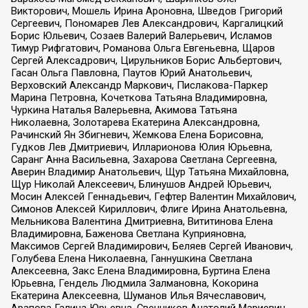
Викторович, Мошель Ирина Ароновна, Шведов Григорий
Сергеевич, Пономарев Лев Александрович, Каргалицкий
Борис Юльевич, Созаев Валерий Валерьевич, Исламов
Тимур Рифгатович, Романова Ольга Евгеньевна, Щаров
Сергей Алексадрович, Цирульников Борис Альбертович,
Гасан Ольга Павловна, Паутов Юрий Анатольевич,
Верховский Александр Маркович, Пислакова-Паркер
Марина Петровна, Кочеткова Татьяна Владимировна,
Чуркина Наталья Валерьевна, Акимова Татьяна
Николаевна, Золотарева Екатерина Александровна,
Рачинский Ян Збигневич, Жемкова Елена Борисовна,
Гудков Лев Дмитриевич, Илларионова Юлия Юрьевна,
Саранг Анна Васильевна, Захарова Светлана Сергеевна,
Аверин Владимир Анатольевич, Щур Татьяна Михайловна,
Щур Николай Алексеевич, Блинушов Андрей Юрьевич,
Мосин Алексей Геннадьевич, Гефтер Валентин Михайлович,
Симонов Алексей Кириллович, Флиге Ирина Анатольевна,
Мельникова Валентина Дмитриевна, Вититинова Елена
Владимировна, Баженова Светлана Куприяновна,
Максимов Сергей Владимирович, Беляев Сергей Иванович,
Голубева Елена Николаевна, Ганнушкина Светлана
Алексеевна, Закс Елена Владимировна, Буртина Елена
Юрьевна, Гендель Людмила Залмановна, Кокорина
Екатерина Алексеевна, Шуманов Илья Вячеславович,
Арапова Галина Юрьевна, Свечников Анатолий Мариевич,