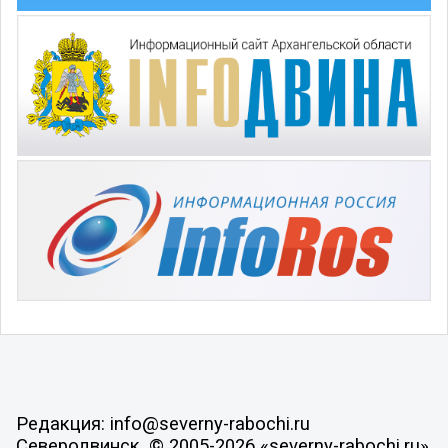
Редакция: info@severny-rabochi.ru
Северодвинск, © 2005-2026 «severny-rabochi.ru»