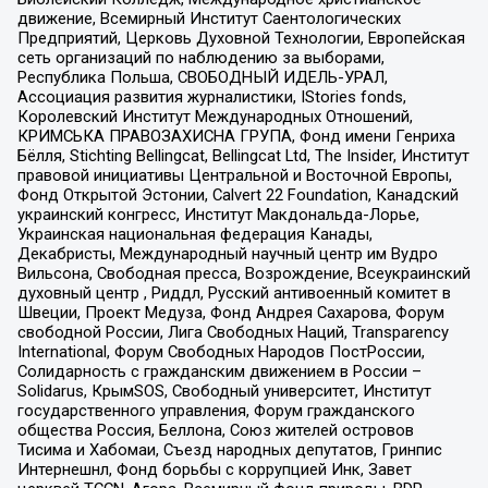
движение, Всемирный Институт Саентологических
Предприятий, Церковь Духовной Технологии, Европейская
сеть организаций по наблюдению за выборами,
Республика Польша, СВОБОДНЫЙ ИДЕЛЬ-УРАЛ,
Ассоциация развития журналистики, IStories fonds,
Королевский Институт Международных Отношений,
КРИМСЬКА ПРАВОЗАХИСНА ГРУПА, Фонд имени Генриха
Бёлля, Stichting Bellingcat, Bellingcat Ltd, The Insider, Институт
правовой инициативы Центральной и Восточной Европы,
Фонд Открытой Эстонии, Calvert 22 Foundation, Канадский
украинский конгресс, Институт Макдональда-Лорье,
Украинская национальная федерация Канады,
Декабристы, Международный научный центр им Вудро
Вильсона, Свободная пресса, Возрождение, Всеукраинский
духовный центр , Риддл, Русский антивоенный комитет в
Швеции, Проект Медуза, Фонд Андрея Сахарова, Форум
свободной России, Лига Свободных Наций, Transparеncy
International, Форум Свободных Народов ПостРоссии,
Солидарность с гражданским движением в России –
Solidarus, КрымSOS, Свободный университет, Институт
государственного управления, Форум гражданского
общества Россия, Беллона, Союз жителей островов
Тисима и Хабомаи, Съезд народных депутатов, Гринпис
Интернешнл, Фонд борьбы с коррупцией Инк, Завет