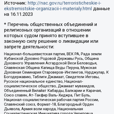
Источник:
http://nac.gov.ru/terroristicheskie-i-
ekstremistskie-organizacii-i-materialy.html
данные
на
16.11.2023
* Перечень общественных объединений и
религиозных организаций в отношении
которых судом принято вступившее в
законную силу решение о ликвидации или
запрете деятельности:
Национал-большевистская партия, ВЕК РА, Рада земли
Кубанской Духовно Родовой Державы Русь, Община
Духовного Управления Асгардской Веси Беловодья,
Славянская Община Капища Веды Перуна, Мужская
Духовная Семинария Староверов-Инглингов, Нурджулар, К
Богодержавию, Таблиги Джамаат, Свидетели Иеговы,
Русское национальное единство, Национал-
социалистическое общество, Джамаат мувахидов,
Объединенный Вилайат Кабарды, Балкарии и Карачая,
Союз славян, Ат-Такфир Валь-Хиджра, Пит Буль,
Национал-социалистическая рабочая партия России,
Славянский союз, Формат-18, Благородный Орден
Дьявола, Армия воли народа, Национальная
Социалистическая Инициатива города Череповца,