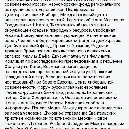
современной России, Черноморский фонд регионального
сотрудничества, Европейская Платформа за
Демократические Выборы, Международный центр
электоральных исследований, Германский фонд Маршалла
Соединенных Штатов, Тихоокеанский центр защиты
окружающей среды и природных ресурсов, Свободная
Россия, Всемирный конгресс украинцев, Атлантический
совет, Человек в беде, Европейский фонд за демократию,
Джеймстаунский фонд, Прожект Хармони, Родники
дракона, Врачи против насильственного извлечения
органов, Фалунь Дафа, Друзья Фалуньгун, Фалуньгун,
Коалиция по расследованию преследования в отношении
Фалуньгун в Китае, Всемирная организация по
расследованию преследований Фалуньгун, Пражский
гражданский центр, Ассоциация школ политических
исследований при Совете Европы, Центр либеральной
современности, Форум русскоязычных европейцев,
Немецко-русский обмен, Бард колледж, Европейский
выбор, Фонд Ходорковского, Оксфордский российский
фонд, Фонд Будущее России, Компания свободы
информации, Проект Медиа, Международное партнерство
за права человека, Духовное Управление Евангельских
Христиан Украинской Христианской Церкви, Новое
Поколение, Духовное Учебное Заведение Международный
Библейский Колледж, Международное христианское