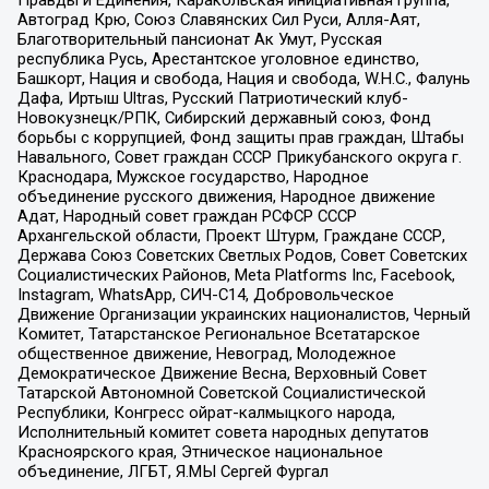
Автоград Крю, Союз Славянских Сил Руси, Алля-Аят,
Благотворительный пансионат Ак Умут, Русская
республика Русь, Арестантское уголовное единство,
Башкорт, Нация и свобода, Нация и свобода, W.H.С., Фалунь
Дафа, Иртыш Ultras, Русский Патриотический клуб-
Новокузнецк/РПК, Сибирский державный союз, Фонд
борьбы с коррупцией, Фонд защиты прав граждан, Штабы
Навального, Совет граждан СССР Прикубанского округа г.
Краснодара, Мужское государство, Народное
объединение русского движения, Народное движение
Адат, Народный совет граждан РСФСР СССР
Архангельской области, Проект Штурм, Граждане СССР,
Держава Союз Советских Светлых Родов, Совет Советских
Социалистических Районов, Meta Platforms Inc, Facebook,
Instagram, WhatsApp, СИЧ-С14, Добровольческое
Движение Организации украинских националистов, Черный
Комитет, Татарстанское Региональное Всетатарское
общественное движение, Невоград, Молодежное
Демократическое Движение Весна, Верховный Совет
Татарской Автономной Советской Социалистической
Республики, Конгресс ойрат-калмыцкого народа,
Исполнительный комитет совета народных депутатов
Красноярского края, Этническое национальное
объединение, ЛГБТ, Я.МЫ Сергей Фургал