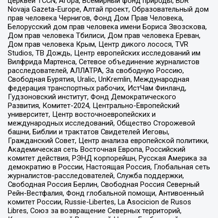
церквей TCCN, Агора, Всемирный фонд природы, BDR
Novaja Gazeta-Europe, Алтай проект, Образовательный дом
прав человека Чернигов, Фонд Дом Прав Человека,
Белорусский дом прав человека имени Бориса Звозскова,
Дом прав человека Тбилиси, Дом прав человека Ереван,
Дом прав человека Крым, Центр дикого лосося, TVR
Studios, ТВ Дождь, Центр европейских исследований им
Вилфрида Мартенса, Сетевое объединение журналистов
расследователей, АЛЛАТРА, За свободную Россию,
Свободная Бурятия, Uralic, UnKremlin, Международная
федерация транспортных рабочих, ИстЧам Финланд,
Гудзоновский институт, Фонд Демократического
Развития, Комитет-2024, Центрально-Европейский
университет, Центр восточноевропейских и
международных исследований, Общество Сторожевой
башни, Библии и трактатов Свидетелей Иеговы,
Гражданский Совет, Центр анализа европейской политики,
Академическая сеть Восточная Европа, Российский
комитет действия, РЭНД корпорейшн, Русская Америка за
демократию в России, Настоящая Россия, Глобальная сеть
журналистов-расследователей, Служба поддержки,
Свободная Россия Берлин, Свободная Россия Северный
Рейн-Вестфалия, Фонд глобальной помощи, Антивоенный
комитет России, Russie-Libertes, La Asocicion de Rusos
Libres, Союз за возвращение Северных территорий,