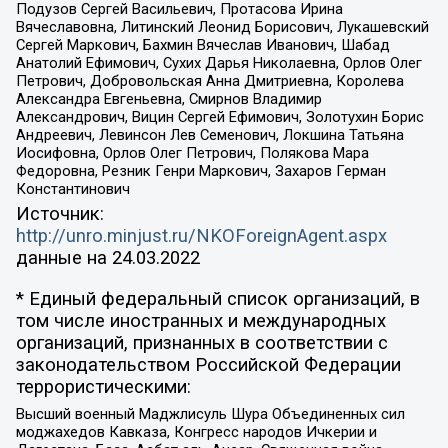
Подузов Сергей Васильевич, Протасова Ирина
Вячеславовна, Литинский Леонид Борисович, Лукашевский
Сергей Маркович, Бахмин Вячеслав Иванович, Шабад
Анатолий Ефимович, Сухих Дарья Николаевна, Орлов Олег
Петрович, Добровольская Анна Дмитриевна, Королева
Александра Евгеньевна, Смирнов Владимир
Александрович, Вицин Сергей Ефимович, Золотухин Борис
Андреевич, Левинсон Лев Семенович, Локшина Татьяна
Иосифовна, Орлов Олег Петрович, Полякова Мара
Федоровна, Резник Генри Маркович, Захаров Герман
Константинович
Источник:
http://unro.minjust.ru/NKOForeignAgent.aspx
данные на
24.03.2022
* Единый федеральный список организаций, в
том числе иностранных и международных
организаций, признанных в соответствии с
законодательством Российской Федерации
террористическими:
Высший военный Маджлисуль Шура Объединенных сил
моджахедов Кавказа, Конгресс народов Ичкерии и