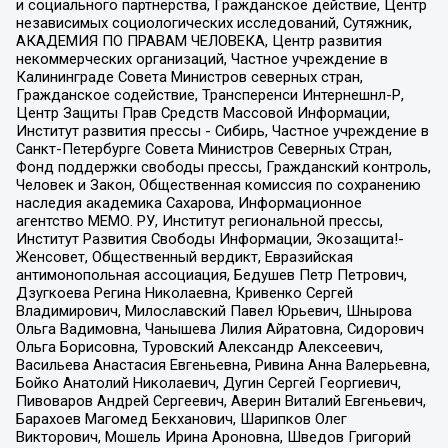
и социального партнерства, Гражданское действие, Центр
независимых социологических исследований, Сутяжник,
АКАДЕМИЯ ПО ПРАВАМ ЧЕЛОВЕКА, Центр развития
некоммерческих организаций, Частное учреждение в
Калининграде Совета Министров северных стран,
Гражданское содействие, Трансперенси Интернешнл-Р,
Центр Защиты Прав Средств Массовой Информации,
Институт развития прессы - Сибирь, Частное учреждение в
Санкт-Петербурге Совета Министров Северных Стран,
Фонд поддержки свободы прессы, Гражданский контроль,
Человек и Закон, Общественная комиссия по сохранению
наследия академика Сахарова, Информационное
агентство МЕМО. РУ, Институт региональной прессы,
Институт Развития Свободы Информации, Экозащита!-
Женсовет, Общественный вердикт, Евразийская
антимонопольная ассоциация, Бедушев Петр Петрович,
Дзугкоева Регина Николаевна, Кривенко Сергей
Владимирович, Милославский Павел Юрьевич, Шнырова
Ольга Вадимовна, Чанышева Лилия Айратовна, Сидорович
Ольга Борисовна, Туровский Александр Алексеевич,
Васильева Анастасия Евгеньевна, Ривина Анна Валерьевна,
Бойко Анатолий Николаевич, Дугин Сергей Георгиевич,
Пивоваров Андрей Сергеевич, Аверин Виталий Евгеньевич,
Барахоев Магомед Бекханович, Шарипков Олег
Викторович, Мошель Ирина Ароновна, Шведов Григорий