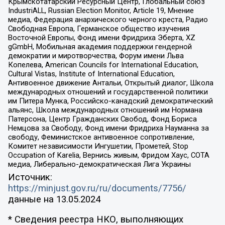
Крымскотатарский Ресурсный Центр, Глобальный союз
IndustriALL, Russian Election Monitor, Article 19, Мнение
медиа, Федерация анархического черного креста, Радио
Свободная Европа, Германское общество изучения
Восточной Европы, Фонд имени Фридриха Эберта, XZ
gGmbH, Мобильная академия поддержки гендерной
демократии и миротворчества, Форум имени Льва
Копелева, American Councils for International Education,
Cultural Vistas, Institute of International Education,
Антивоенное движение Антальи, Открытый диалог, Школа
международных отношений и государственной политики
им Питера Мунка, Российско-канадский демократический
альянс, Школа международных отношений им Нормана
Патерсона, Центр Гражданских Свобод, Фонд Бориса
Немцова за Свободу, Фонд имени Фридриха Науманна за
свободу, Феминистское антивоенное сопротивление,
Комитет независимости Ингушетии, Прометей, Stop
Occupation of Karelia, Вернись живым, Фридом Хаус, СОТА
медиа, Либерально-демократическая Лига Украины
Источник:
https://minjust.gov.ru/ru/documents/7756/
данные на
13.05.2024
* Сведения реестра НКО, выполняющих