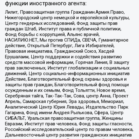
функции иностранного агента:
Лилит, Правозащитная группа Гражданин.Армия.Право,
Нижегородский центр немецкой и европейской культуры,
Центр гендерных исследований, Фонд защиты прав
граждан Штаб, Институт права и публичной политики,
Фонд борьбы с коррупцией, Альянс врачей,
НАСИЛИЮ.НЕТ, Мы против СПИДа, СВЕЧА, Гуманитарное
действие, Открытый Петербург, Лига Избирателей,
Правовая инициатива, Гражданский Союз, Хасдей
Ерушалаим, Центр поддержки и содействия развитию
средств массовой информации, Горячая Линия, В защиту
прав заключенных, Институт глобализации и социальных
движений, Центр социально-информационных инициатив
Действие, Благотворительный фонд охраны здоровья и
защиты прав граждан, Благотворительный фонд помощи
осужденным и их семьям, Фонд Тольятти, Новое время,
Серебряная тайга, Так-Так-Так, Сова, центр Анна, Проект
Апрель, Самарская губерния, Эра здоровья, Мемориал,
Аналитический Центр Юрия Левады, Издательство Парк
Гагарина, Фонд имени Андрея Рылькова, Сфера, Центр
СИБАЛЬТ, Уральская правозащитная группа, Женщины
Евразии, Институт прав человека, Фонд защиты гласности,
Российский исследовательский центр по правам человека,
Дальневосточный центр развития гражданских инициатив