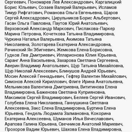
Сергеевич, Пономарев Лев Александрович, Каргалицкий
Борис Юльевич, Созаев Валерий Валерьевич, Исламов
Тимур Рифгатович, Романова Ольга Евгеньевна, Щаров
Сергей Алексадрович, Цирульников Борис Альбертович,
Гасан Ольга Павловна, Паутов Юрий Анатольевич,
Верховский Александр Маркович, Пислакова-Паркер
Марина Петровна, Кочеткова Татьяна Владимировна,
Чуркина Наталья Валерьевна, Акимова Татьяна
Николаевна, Золотарева Екатерина Александровна,
Рачинский Ян Збигневич, Жемкова Елена Борисовна,
Гудков Лев Дмитриевич, Илларионова Юлия Юрьевна,
Саранг Анна Васильевна, Захарова Светлана Сергеевна,
Аверин Владимир Анатольевич, Щур Татьяна Михайловна,
Щур Николай Алексеевич, Блинушов Андрей Юрьевич,
Мосин Алексей Геннадьевич, Гефтер Валентин Михайлович,
Симонов Алексей Кириллович, Флиге Ирина Анатольевна,
Мельникова Валентина Дмитриевна, Вититинова Елена
Владимировна, Баженова Светлана Куприяновна,
Максимов Сергей Владимирович, Беляев Сергей Иванович,
Голубева Елена Николаевна, Ганнушкина Светлана
Алексеевна, Закс Елена Владимировна, Буртина Елена
Юрьевна, Гендель Людмила Залмановна, Кокорина
Екатерина Алексеевна, Шуманов Илья Вячеславович,
Арапова Галина Юрьевна, Свечников Анатолий Мариевич,
Прохоров Вадим Юрьевич, Шахова Елена Владимировна,