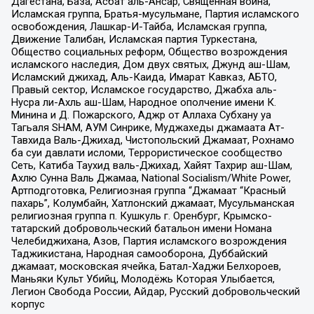
Дагестана, База, Асбат аль-Ансар, Священная война,
Исламская группа, Братья-мусульмане, Партия исламского
освобождения, Лашкар-И-Тайба, Исламская группа,
Движение Талибан, Исламская партия Туркестана,
Общество социальных реформ, Общество возрождения
исламского наследия, Дом двух святых, Джунд аш-Шам,
Исламский джихад, Аль-Каида, Имарат Кавказ, АБТО,
Правый сектор, Исламское государство, Джабха аль-
Нусра ли-Ахль аш-Шам, Народное ополчение имени К.
Минина и Д. Пожарского, Аджр от Аллаха Субхану уа
Тагьаля SHAM, АУМ Синрике, Муджахеды джамаата Ат-
Тавхида Валь-Джихад, Чистопольский Джамаат, Рохнамо
ба суи давлати исломи, Террористическое сообщество
Сеть, Катиба Таухид валь-Джихад, Хайят Тахрир аш-Шам,
Ахлю Сунна Валь Джамаа, National Socialism/White Power,
Артподготовка, Религиозная группа “Джамаат “Красный
пахарь”, Колумбайн, Хатлонский джамаат, Мусульманская
религиозная группа п. Кушкуль г. Оренбург, Крымско-
татарский добровольческий батальон имени Номана
Челебиджихана, Азов, Партия исламского возрождения
Таджикистана, Народная самооборона, Дуббайский
джамаат, московская ячейка, Батал-Хаджи Белхороев,
Маньяки Культ Убийц, Молодёжь Которая Улыбается,
Легион Свобода России, Айдар, Русский добровольческий
корпус