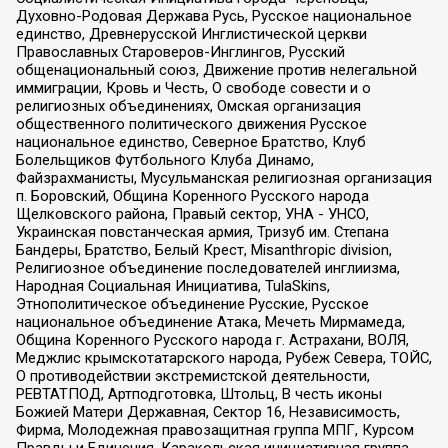
Духовно-Родовая Держава Русь, Русское национальное
единство, Древнерусской Инглистической церкви
Православных Староверов-Инглингов, Русский
общенациональный союз, Движение против нелегальной
иммиграции, Кровь и Честь, О свободе совести и о
религиозных объединениях, Омская организация
общественного политического движения Русское
национальное единство, Северное Братство, Клуб
Болельщиков Футбольного Клуба Динамо,
Файзрахманисты, Мусульманская религиозная организация
п. Боровский, Община Коренного Русского народа
Щелковского района, Правый сектор, УНА - УНСО,
Украинская повстанческая армия, Тризуб им. Степана
Бандеры, Братство, Белый Крест, Misanthropic division,
Религиозное объединение последователей инглиизма,
Народная Социальная Инициатива, TulaSkins,
Этнополитическое объединение Русские, Русское
национальное объединение Атака, Мечеть Мирмамеда,
Община Коренного Русского народа г. Астрахани, ВОЛЯ,
Меджлис крымскотатарского народа, Рубеж Севера, ТОЙС,
О противодействии экстремистской деятельности,
РЕВТАТПОД, Артподготовка, Штольц, В честь иконы
Божией Матери Державная, Сектор 16, Независимость,
Фирма, Молодежная правозащитная группа МПГ, Курсом
Правды и Единения, Каракольская инициативная группа,