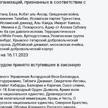
ганизаций, признанных в соответствии с
на, База, Асбат аль-Ансар, Священная война,
ижение Талибан, Исламская партия Туркестана,
Исламский джихад, Аль-Каида, Имарат Кавказ,
 Минина и Д. Пожарского, Аджр от Аллаха Субхану
о ба суи давлати исломи, Террористическое
/White Power, Артподготовка, Религиозная группа
Оренбург, Крымско-татарский добровольческий
орона, Дуббайский джамаат, московская ячейка,
усский добровольческий корпус
 на
16.11.2023
судом принято вступившее в законную
вного Управления Асгардской Веси Беловодья,
годержавию, Таблиги Джамаат, Свидетели Иеговы,
айат Кабарды, Балкарии и Карачая, Союз славян,
т-18, Благородный Орден Дьявола, Армия воли
ое национальное единство, Древнерусской
 нелегальной иммиграции, Кровь и Честь, О
усское национальное единство, Северное Братство,
ровский, Община Коренного Русского народа