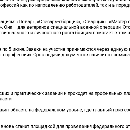
рофессий как по направлению работодателей, так и в поряд
нациям: «Повар», «Слесарь-сборщик», «Сварщик», «Мастер
». Она – для ветеранов специальной военной операции. Это
ионального и личностного роста бойцам помогает в том ч
я по 5 июня. Заявки на участие принимаются через едину
о профессии». Срок подачи документов зависит от номина
ких и практических заданий и проходят на профильных п
ласти.
вят область на федеральном уровне, где главный приз со
ь вновь станет площадкой для проведения федерального эт