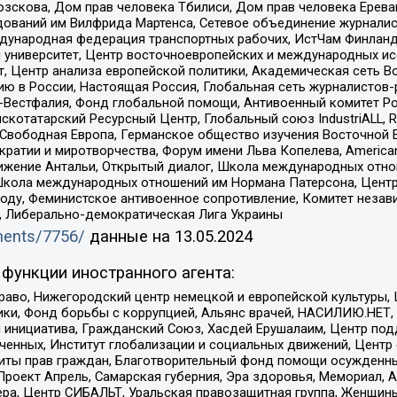
зскова, Дом прав человека Тбилиси, Дом прав человека Ерева
едований им Вилфрида Мартенса, Сетевое объединение журнали
Международная федерация транспортных рабочих, ИстЧам Финлан
й университет, Центр восточноевропейских и международных и
, Центр анализа европейской политики, Академическая сеть Во
ю в России, Настоящая Россия, Глобальная сеть журналистов
естфалия, Фонд глобальной помощи, Антивоенный комитет России,
татарский Ресурсный Центр, Глобальный союз IndustriALL, Russi
 Свободная Европа, Германское общество изучения Восточной 
и и миротворчества, Форум имени Льва Копелева, American Counci
ое движение Антальи, Открытый диалог, Школа международных отн
Школа международных отношений им Нормана Патерсона, Центр
ду, Феминистское антивоенное сопротивление, Комитет независ
а, Либерально-демократическая Лига Украины
uments/7756/
данные на
13.05.2024
функции иностранного агента:
раво, Нижегородский центр немецкой и европейской культуры,
тики, Фонд борьбы с коррупцией, Альянс врачей, НАСИЛИЮ.НЕТ,
я инициатива, Гражданский Союз, Хасдей Ерушалаим, Центр по
юченных, Институт глобализации и социальных движений, Цент
ты прав граждан, Благотворительный фонд помощи осужденным
а, Проект Апрель, Самарская губерния, Эра здоровья, Мемориал
ера, Центр СИБАЛЬТ, Уральская правозащитная группа, Женщины