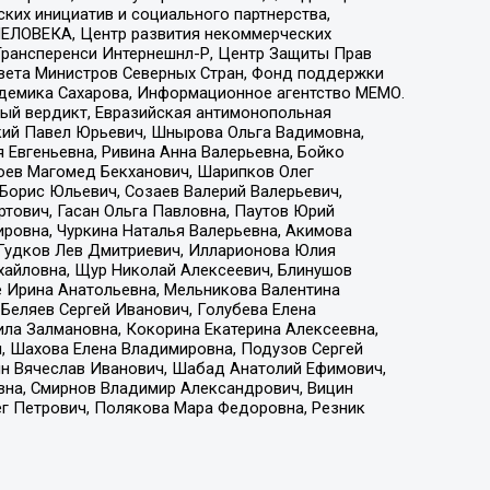
ких инициатив и социального партнерства,
ЕЛОВЕКА, Центр развития некоммерческих
 Трансперенси Интернешнл-Р, Центр Защиты Прав
овета Министров Северных Стран, Фонд поддержки
адемика Сахарова, Информационное агентство МЕМО.
ый вердикт, Евразийская антимонопольная
кий Павел Юрьевич, Шнырова Ольга Вадимовна,
 Евгеньевна, Ривина Анна Валерьевна, Бойко
хоев Магомед Бекханович, Шарипков Олег
Борис Юльевич, Созаев Валерий Валерьевич,
тович, Гасан Ольга Павловна, Паутов Юрий
ровна, Чуркина Наталья Валерьевна, Акимова
 Гудков Лев Дмитриевич, Илларионова Юлия
ихайловна, Щур Николай Алексеевич, Блинушов
е Ирина Анатольевна, Мельникова Валентина
Беляев Сергей Иванович, Голубева Елена
ила Залмановна, Кокорина Екатерина Алексеевна,
, Шахова Елена Владимировна, Подузов Сергей
ин Вячеслав Иванович, Шабад Анатолий Ефимович,
вна, Смирнов Владимир Александрович, Вицин
ег Петрович, Полякова Мара Федоровна, Резник