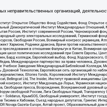
ых неправительственных организаций, деятельнос
ститут Открытое Общество Фонд Содействия, Фонд Открытое 
альный Демократический Институт Международных Отношений,
тая Россия, Институт современной России, Черноморский фонд
родный центр электоральных исследований, Германский фонд
рсов, Свободная Россия, Всемирный конгресс украинцев, Атла
ект Хармони, Родники дракона, Врачи против насильственного
ию преследования в отношении Фалуньгун в Китае, Всемирная о
ация школ политических исследований при Совете Европы, Цен
мен, Бард колледж, Европейский выбор, Фонд Ходорковского,
едиа, Международное партнерство за права человека, Духовно
ое Учебное Заведение Международный Библейский Колледж, М
ь Духовной Технологии, Европейская сеть организаций по наб
урналистики, IStories fonds, Королевский Институт Между
gcat, Bellingcat Ltd, The Insider, Институт правовой инициатив
инский конгресс, Институт Макдональда-Лорье, Украинская нац
, Свободная пресса, Возрождение, Всеукраинский духовный цен
орум свободной России, Лига Свободных Наций, Transparеncy I
– Solidarus, КрымSOS, Свободный университет, Институт госу
в Тисима и Хабомаи, Съезд народных депутатов, Гринпис Инте
DR Novaja Gazeta-Europe, Алтай проект, Образовательный дом 