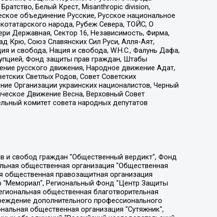
атство, Белый Крест, Misanthropic division,
еское объединение Русские, Русское национальное
котатарского народа, Рубеж Севера, ТОЙС, О
ри Державная, Сектор 16, Независимость, Фирма,
д Крю, Союз Славянских Сил Руси, Алля-Аят,
я и свобода, Нация и свобода, W.H.С., Фалунь Дафа,
рупцией, Фонд защиты прав граждан, Штабы
ение русского движения, Народное движение Адат,
етских Светлых Родов, Совет Советских
ение Организации украинских националистов, Черный
ическое Движение Весна, Верховный Совет
ельный комитет совета народных депутатов
ции социально-правовых программ "Лилит", Дальневосточное общественное движение "Маяк", Санкт-Петербургская ЛГБТ-инициативная группа "Выход", Инициативная группа ЛГБТ+ "Реверс", Алексеев Андрей Викторович, Бекбулатова Таисия Львовна, Беляев Иван Михайлович, Владыкина Елена Сергеевна, Гельман Марат Александрович, Никульшина Вероника Юрьевна, Толоконникова Надежда Андреевна, Шендерович Виктор Анатольевич, Общество с ограниченной ответственностью "Данное сообщение", Общество с ограниченной ответственностью Издательский дом "Новая глава", Айнбиндер Александра Александровна, Московский комьюнити-центр для ЛГБТ+инициатив, Благотворительный фонд развития филантропии, Deutsche Welle (Германия, Kurt-Schumacher-Strasse 3, 53113 Bonn), Борзунова Мария Михайловна, Воробьев Виктор Викторович, Голубева Анна Львовна, Константинова Алла Михайловна, Малкова Ирина Владимировна, Мурадов Мурад Абдулгалимович, Осетинская Елизавета Николаевна, Понасенков Евгений Николаевич, Ганапольский Матвей Юрьевич, Киселев Евгений Алексеевич, Борухович Ирина Григорьевна, Дремин Иван Тимофеевич, Дубровский Дмитрий Викторович, Красноярская региональная общественная организация поддержки и развития альтернативных образовательных технологий и межкультурных коммуникаций "ИНТЕРРА", Маяковская Екатерина Алексеевна, Фейгин Марк Захарович, Филимонов Андрей Викторович, Дзугкоева Регина Николаевна, Доброхотов Роман Александрович, Дудь Юрий Александрович, Елкин Сергей Владимирович, Кругликов Кирилл Игоревич, Сабунаева Мария Леонидовна, Семенов Алексей Владимирович, Шаинян Карен Багратович, Шульман Екатерина Михайловна, Асафьев Артур Валерьевич, Вахштайн Виктор Семенович, Венедиктов Алексей Алексеевич, Лушникова Екатерина Евгеньевна, Волков Леонид Михайлович, Невзоров Александр Глебович, Пархоменко Сергей Борисович, Сироткин Ярослав Николаевич, Кара-Мурза Владимир Владимирович, Баранова Наталья Владимировна, Гозман Леонид Яковлевич, Кагарлицкий Борис Юльевич, Климарев Михаил Валерьевич, Милов Владимир Станиславович, Автономная некоммерческая организация Краснодарский центр современного искусства "Типография", Моргенштерн Алишер Тагирович, Соболь Любовь Эдуардовна, Общество с ограниченной ответственностью "ЛИЗА НОРМ", Каспаров Гарри Кимович, Ходорковский Михаил Борисович, Общество с ограниченной ответственностью "Апрельские тезисы", Данилович Ирина Брониславовна, Кашин Олег Владимирович, Петров Николай Владимирович, Пивоваров Алексей Владимирович, Соколов Михаил Владимирович, Цветкова Юлия Владимировна, Чичваркин Евгений Александрович, Комитет против пыток/Команда против пыток, Общество с ограниченной ответственностью "Первый научный", Общество с ограниченной ответственностью "Вертолет и ко", Белоцерковская Вероника Борисовна, Кац Максим Евгеньевич, Лазарева Татьяна Юрьевна, Шаведдинов Руслан Табризович, Яшин Илья Валерьевич, Общество с ограниченной ответственностью "Иноагент ААВ", Алешковский Дмитрий Петрович, Альбац Евгения Марковна, Быков Дмитрий Львович, Галямина Юлия Евгеньевна, Лойко Сергей Леонидович, Мартынов Кирилл Константинович, Медведев Сергей Александрович, Крашенинников Федор Геннадиевич, Гордеева Катерина Вл