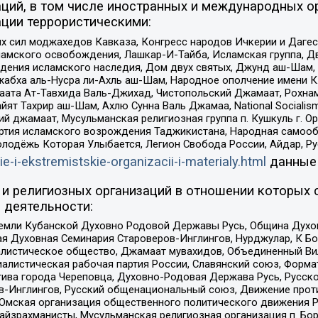
ций, в том числе иностранных и международных ор
ции террористическими:
ил моджахедов Кавказа, Конгресс народов Ичкерии и Дагеста
ламского освобождения, Лашкар-И-Тайба, Исламская группа, Дв
ения исламского наследия, Дом двух святых, Джунд аш-Шам, 
жабха аль-Нусра ли-Ахль аш-Шам, Народное ополчение имени К.
ата Ат-Тавхида Валь-Джихад, Чистопольский Джамаат, Рохнам
ят Тахрир аш-Шам, Ахлю Сунна Валь Джамаа, National Socialism
ий джамаат, Мусульманская религиозная группа п. Кушкуль г. 
ртия исламского возрождения Таджикистана, Народная самооб
олодёжь Которая Улыбается, Легион Свобода России, Айдар, Р
ie-i-ekstremistskie-organizacii-i-materialy.html
данные
и религиозных организаций в отношении которых 
 деятельности:
земли Кубанской Духовно Родовой Державы Русь, Община Духо
 Духовная Семинария Староверов-Инглингов, Нурджулар, К Бо
листическое общество, Джамаат мувахидов, Объединенный Вил
иалистическая рабочая партия России, Славянский союз, Форма
ива города Череповца, Духовно-Родовая Держава Русь, Русск
-Инглингов, Русский общенациональный союз, Движение против
 Омская организация общественного политического движения Р
йзрахманисты, Мусульманская религиозная организация п. Бо