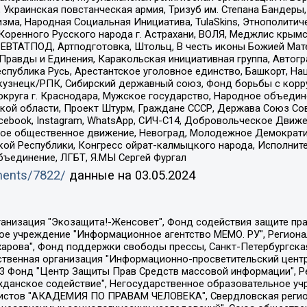
краинская повстанческая армия, Тризуб им. Степана Бандеры, Бр
зма, Народная Социальная Инициатива, TulaSkins, Этнополитич
оренного Русского народа г. Астрахани, ВОЛЯ, Меджлис крымс
РЕВТАТПОД, Артподготовка, Штольц, В честь иконы Божией Мате
равды и Единения, Каракольская инициативная группа, Автогра
спублика Русь, Арестантское уголовное единство, Башкорт, Наци
окузнецк/РПК, Сибирский державный союз, Фонд борьбы с кор
округа г. Краснодара, Мужское государство, Народное объедин
ой области, Проект Штурм, Граждане СССР, Держава Союз Сов
Facebook, Instagram, WhatsApp, СИЧ-С14, Добровольческое Движ
ское общественное движение, Невоград, Молодежное Демократ
ой Республики, Конгресс ойрат-калмыцкого народа, Исполнит
бъединение, ЛГБТ, Я.МЫ Сергей Фургал
uments/7822/
данные на
03.05.2024
Общество с ограниченной ответственностью "Радио Свободная Европа/Радио Свобода", Чешское информационное агентство "MEDIUM-ORIENT", Красноярская региональная общественная организация "Мы против СПИДа", Камалягин Денис Николаевич, Маркелов Сергей Евгеньевич, Пономарев Лев Александрович, Савицкая Людмила Алексеевна, Автономная некоммерческая организация "Центр по работе с проблемой насилия "НАСИЛИЮ.НЕТ", Межрегиональный профессиональный союз работников здравоохранения "Альянс врачей", Юридическое лицо, зарегистрированное в Латвийской Республике, SIA "Medusa Project" (регистрационный номер 40103797863, дата регистрации 10.06.2014), Некоммерческая организация "Фонд по борьбе с коррупцией", Автономная некоммерческая организация "Институт права и публичной политики", Баданин Роман Сергеевич, Гликин Максим Александрович, Железнова Мария Михайловна, Лукьянова Юлия Сергеевна, Маетная Елизавета Витальевна, Маняхин Петр Борисович, Чуракова Ольга Владимировна, Ярош Юлия Петровна, Юридическое лицо "The Insider SIA", зарегистрированное в Риге, Латвийская Республика (дата регистрации 26.06.2015), являющееся администратором доменного имени интернет-издания "The Insider SIA", https://theins.ru, Постернак Алексей Евгеньевич, Рубин Михаил Аркадьевич, Анин Роман Александрович, Юридическое лицо Istories fonds, зарегистрированное в Латвийской Республике (регистрационный номер 50008295751, дата регистрации 24.02.2020), Великовский Дмитрий Александрович, Долинина Ирина Николаевна, Мароховская Алеся Алексеевна, Шлейнов Роман Юрьевич, Шмагун Олеся Валентиновна, Общество с ограниченной ответственностью "Альтаир 2021", Общество с ограниченной ответственностью "Вега 2021", Общество с ограниченной ответственностью "Главный редактор 2021", Общество с ограниченной ответственностью "Ромашки монолит", Важенков Артем Валерьевич, Ивановская областная общественная организация "Центр гендерных исследований", Гурман Юрий Альбертович, Медиапроект "ОВД-Инфо", Егоров Владимир Владимирович, Жилинский Владимир Александрович, Общество с ограниченной ответственностью "ЗП", Иванова София Юрьевна, Карезина Инна Павловна, Кильтау Екатерина Викторовна, Петров Алексей Викторович, Пискунов Сергей Евгеньевич, Смирнов Сергей Сергеевич, Тихонов Михаил Сергеевич, Общество с ограниченной ответственностью "ЖУРНАЛИСТ-ИНОСТРАННЫЙ АГЕНТ", Арапова Галина Юрьевна, Вольтская Татьяна Анатольевна, Американская компания "Mason G.E.S. Anonymous Foundation" (США), являющаяся владельцем интернет-издания https://mnews.world/, Компания "Stichting Bellingcat", зарегистрированная в Нидерландах (дата регистрации 11.07.2018), Захаров Андрей Вячеславович, Клепиковская Екатерина Дмитриевна, Общество с ограниченной ответственностью "МЕМО", Перл Роман Александрович, Симонов Евгений Алексеевич, Соловьева Елена Анатольевна, Сотников Даниил Владимирович, Сурначева Елизавета Дмитриевна, Автономная некоммерческая организация по защите прав человека и информированию населения "Якутия – Наше Мнение", Общество с ограниченной ответственностью "Москоу диджитал медиа", с 26.01.2023 Общество с ограниченной ответственностью "Чайка Белые сады", Ветошкина Валерия Валерьевна, Заговора Максим Александрович, Межрегиональное общественное движение "Российская ЛГБТ - сеть", Оленичев Максим Владимирович, Павлов Иван Юрьевич, Скворцова Елена Сергеевна, Общество с ограниченной ответственностью "Как бы инагент", Кочетков Игорь Викторович, Общество с ограниченной ответственностью "Честные выборы", Еланчик Олег Александрович, Общество с ограниченной ответственностью "Нобелевский призыв", Гималова Регина Эмилевна, Григорьев Андрей Валерьевич, Григорьева Алина Александровна, Ассоциация по содействию защите прав призывников, альтернативнослужащих и военнослужащих "Правозащитная группа "Гражданин.Армия.Право", Хисамова Регина Фаритовна, Автономная некоммерческая организация по реализа