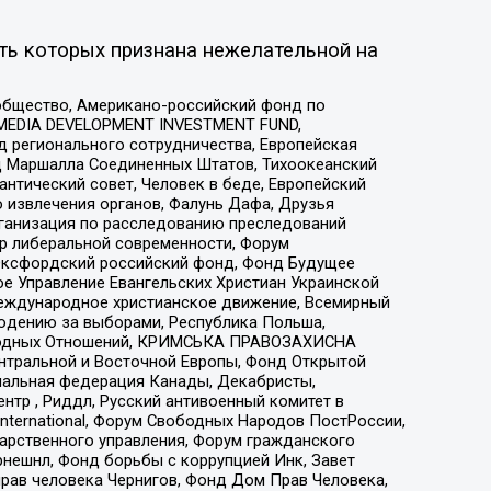
ть которых признана нежелательной на
общество, Американо-российский фонд по
 MEDIA DEVELOPMENT INVESTMENT FUND,
 регионального сотрудничества, Европейская
 Маршалла Соединенных Штатов, Тихоокеанский
нтический совет, Человек в беде, Европейский
 извлечения органов, Фалунь Дафа, Друзья
рганизация по расследованию преследований
тр либеральной современности, Форум
 Оксфордский российский фонд, Фонд Будущее
е Управление Евангельских Христиан Украинской
еждународное христианское движение, Всемирный
людению за выборами, Республика Польша,
народных Отношений, КРИМСЬКА ПРАВОЗАХИСНА
ы Центральной и Восточной Европы, Фонд Открытой
иональная федерация Канады, Декабристы,
тр , Риддл, Русский антивоенный комитет в
nternational, Форум Свободных Народов ПостРоссии,
дарственного управления, Форум гражданского
рнешнл, Фонд борьбы с коррупцией Инк, Завет
прав человека Чернигов, Фонд Дом Прав Человека,