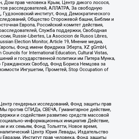
н, Дом прав человека Крым, Центр дикого лосося,
стов расследователей, АЛЛАТРА, За свободную
д, Гудзоновский институт, Фонд Демократического
сследований, Общество Сторожевой башни, Библии и
сточная Европа, Российский комитет действия,
-расследователей, Служба поддержки, Свободная
 Russie-Libertes, La Asocicion de Rusos Libres,
an Election Monitor, Article 19, Мнение медиа,
Европы, Фонд имени Фридриха Эберта, XZ gGmbH,
ls for International Education, Cultural Vistas,
ошений и государственной политики им Питера Мунка,
 Гражданских Свобод, Фонд Бориса Немцова за
имости Ингушетии, Прометей, Stop Occupation of
 Центр гендерных исследований, Фонд защиты прав
 Мы против СПИДа, СВЕЧА, Гуманитарное действие,
ддержки и содействия развитию средств массовой
р социально-информационных инициатив Действие,
 и их семьям, Фонд Тольятти, Новое время,
, Аналитический Центр Юрия Левады, Издательство
 Евразии, Институт прав человека, Фонд защиты