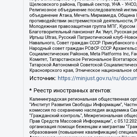
Щелковского района, Правый сектор, УНА - УНСО, У
Религиозное объединение последователей инглии
объединение Атака, Мечеть Мирмамеда, Община К
противодействии экстремистской деятельности, 
Молодежная правозащитная группа МПГ, Курсом П
Благотворительный пансионат Ак Умут, Русская ре
Иртыш Ultras, Русский Патриотический клуб-Нов
Навального, Совет граждан СССР Прикубанского 
Народный совет граждан РСФСР СССР Архангельск
Социалистических Районов, Meta Platforms Inc, 
Комитет, Татарстанское Региональное Всетатар
Татарской Автономной Советской Социалистическ
Красноярского края, Этническое национальное о
Источник:
https://minjust.gov.ru/ru/doc
* Реестр иностранных агентов:
Калининградская региональная общественная организация "Экозащита!-Женсовет", Фонд содействия защите прав и свобод граждан "Общественный вердикт", Фонд "Институт Развития Свободы Информации", Частное учреждение "Информационное агентство МЕМО. РУ", Региональная общественная организация "Общественная комиссия по сохранению наследия академика Сахарова", Фонд поддержки свободы прессы, Санкт-Петербургская общественная правозащитная организация "Гражданский контроль", Межрегиональная общественная организация "Информационно-просветительский центр "Мемориал", Региональный Фонд "Центр Защиты Прав Средств Массовой Информации", с 05.12.2023 Фонд "Центр Защиты Прав Средств массовой информации", Региональная общественная благотворительная организация помощи беженцам и мигрантам "Гражданское содействие", Негосударственное образовательное учреждение дополнительного профессионального образования (повышение квалификации) специалистов "АКАДЕМИЯ ПО ПРАВАМ ЧЕЛОВЕКА", Свердловская региональная общественная организация "Сутяжник", Автономная некоммерческая организация "Центр независимых социологических исследований", Союз общественных объединений "Российский исследовательский центр по правам человека", Региональное общественное учреждение научно-информационный центр "МЕМОРИАЛ", Некоммерческая организация "Фонд защиты гласности", Автономная некоммерческая организация "Институт прав человека", Городская общественная организация "Екатеринбургское общество "МЕМОРИАЛ", Городская общественная организация "Рязанское историко-просветительское и правозащитное общество "Мемориал" (Рязанский Мемориал), Челябинский региональный орган общественной самодеятельности – женское общественное объединение "Женщины Евразии", Челябинский региональный орган общественной самодеятельности "Уральская правозащитная группа", Фонд содействия защите здоровья и социальной справедливости имени Андрея Рылькова, Автономная Некоммерческая Организация "Аналитический Центр Юрия Левады", Автономная некоммерческая организация социальной поддержки населения "Проект Апрель", Региональная общественная организация помощи женщинам и детям, находящимся в кризисной ситуации "Информационно-методический центр "Анна", Фонд содействия развитию массовых коммуникаций и правовому просвещению "Так-так-Так", Фонд содействия устойчивому развитию "Серебряная тайга", Свердловский региональный общественный фонд социальных проектов "Новое время", "Idel.Реалии", Кавказ.Реалии, Крым.Реалии, Телеканал Настоящее Время, Татаро-башкирская служба Радио Свобода (Azatliq Radiosi), Радио Свободная Европа/Радио Свобода (PCE/PC), "Сибирь.Реалии", "Фактограф", Благотворительный фонд помощи осужденным и их семьям, Автономная некоммерческая организация "Институт глобализации и социальных движений", Фонд "В защиту прав заключенных", Частное учреждение "Центр поддержки и содействия развитию средств массовой информации", Пензенский региональный общественный благотворительный фонд "Гражданский союз", "Север.Реалии", Некоммерческая организация Фонд "Правовая инициатива", 