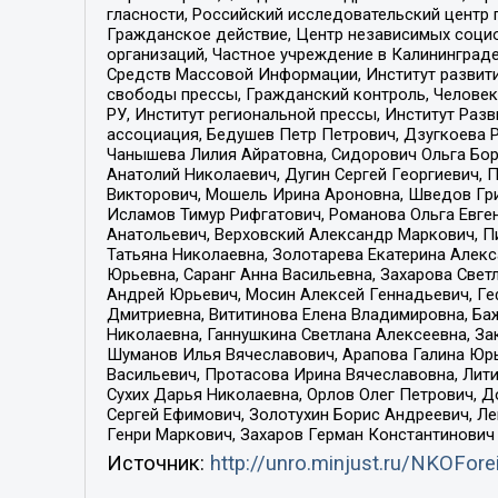
гласности, Российский исследовательский центр 
Гражданское действие, Центр независимых соци
организаций, Частное учреждение в Калининград
Средств Массовой Информации, Институт развити
свободы прессы, Гражданский контроль, Человек
РУ, Институт региональной прессы, Институт Ра
ассоциация, Бедушев Петр Петрович, Дзугкоева 
Чанышева Лилия Айратовна, Сидорович Ольга Бори
Анатолий Николаевич, Дугин Сергей Георгиевич, 
Викторович, Мошель Ирина Ароновна, Шведов Гри
Исламов Тимур Рифгатович, Романова Ольга Евге
Анатольевич, Верховский Александр Маркович, П
Татьяна Николаевна, Золотарева Екатерина Алек
Юрьевна, Саранг Анна Васильевна, Захарова Свет
Андрей Юрьевич, Мосин Алексей Геннадьевич, Ге
Дмитриевна, Вититинова Елена Владимировна, Ба
Николаевна, Ганнушкина Светлана Алексеевна, За
Шуманов Илья Вячеславович, Арапова Галина Юрь
Васильевич, Протасова Ирина Вячеславовна, Лит
Сухих Дарья Николаевна, Орлов Олег Петрович, 
Сергей Ефимович, Золотухин Борис Андреевич, Л
Генри Маркович, Захаров Герман Константинович
Источник:
http://unro.minjust.ru/NKOFore