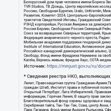
Белорусский дом прав человека имени Бориса Зво
TVR Studios, ТВ Дождь, Центр европейских иссл
Россию, Свободная Бурятия, Uralic, UnKremlin, 
Развития, Комитет-2024, Центрально-Европейски
трактатов Свидетелей Иеговы, Гражданский Совет
РЭНД корпорейшн, Русская Америка за демократи
Россия Берлин, Свободная Россия Северный Рейн-В
Союз за возвращение Северных территорий, Крымско
Федерация анархического черного креста, Радио
Мобильная академия поддержки гендерной демократи
Institute of International Education, Антивоенн
Российско-канадский демократический альянс, 
Свободу, Фонд имени Фридриха Науманна за свобо
Karelia, Вернись живым, Фридом Хаус, СОТА меди
Источник:
https://minjust.gov.ru/ru/doc
* Сведения реестра НКО, выполняющих 
Лилит, Правозащитная группа Гражданин.Армия.П
граждан Штаб, Институт права и публичной поли
Открытый Петербург, Лига Избирателей, Правова
информации, Горячая Линия, В защиту прав закл
Благотворительный фонд охраны здоровья и защи
Серебряная тайга, Так-Так-Так, Сова, центр Анн
Парк Гагарина, Фонд имени Андрея Рылькова, Сф