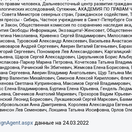
по правам человека, Дальневосточный центр развития гражданс
ологических исследований, Сутяжник, АКАДЕМИЯ ПО ПРАВАМ Ч
е Совета Министров северных стран, Гражданское содействие,
я прессы - Сибирь, Частное учреждение в Санкт-Петербурге С
 и Закон, Общественная комиссия по сохранению наследия ак
звития Свободы Информации, Экозащита!-Женсовет, Общественн
Регина Николаевна, Кривенко Сергей Владимирович, Милославс
совна, Туровский Александр Алексеевич, Васильева Анастасия
Пивоваров Андрей Сергеевич, Аверин Виталий Евгеньевич, Бара
горий Сергеевич, Пономарев Лев Александрович, Каргалицкий 
ньевна, Щаров Сергей Алексадрович, Цирульников Борис Альбер
ислакова-Паркер Марина Петровна, Кочеткова Татьяна Владими
сандровна, Рачинский Ян Збигневич, Жемкова Елена Борисовна,
лана Сергеевна, Аверин Владимир Анатольевич, Щур Татьяна М
фтер Валентин Михайлович, Симонов Алексей Кириллович, Флиг
женова Светлана Куприяновна, Максимов Сергей Владимирович, 
кс Елена Владимировна, Буртина Елена Юрьевна, Гендель Людм
евна, Свечников Анатолий Мариевич, Прохоров Вадим Юрьевич
инский Леонид Борисович, Лукашевский Сергей Маркович, Бахм
Добровольская Анна Дмитриевна, Королева Александра Евгенье
евинсон Лев Семенович, Локшина Татьяна Иосифовна, Орлов Ол
ignAgent.aspx
данные на
24.03.2022