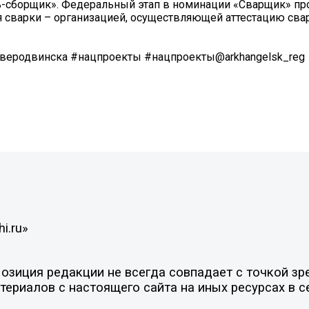
ь-сборщик». Федеральный этап в номинации «Сварщик» пр
 сварки – организацией, осуществляющей аттестацию сва
еродвинска #нацпроекты #нацпроекты@arkhangelsk_reg
i.ru»
зиция редакции не всегда совпадает с точкой зре
ериалов с настоящего сайта на иных ресурсах в с