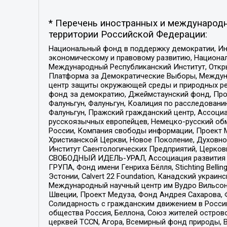
* Перечень иностранных и международн
территории Российской Федерации:
Национальный фонд в поддержку демократии, Ин
экономическому и правовому развитию, Национ
Международный Республиканский Институт, Откры
Платформа за Демократические Выборы, Междуна
центр защиты окружающей среды и природных ресу
фонд за демократию, Джеймстаунский фонд, Прож
Фалуньгун, Фалуньгун, Коалиция по расследован
Фалуньгун, Пражский гражданский центр, Ассоци
русскоязычных европейцев, Немецко-русский об
России, Компания свободы информации, Проект М
Христианской Церкви, Новое Поколение, Духовн
Институт Саентологических Предприятий, Церков
СВОБОДНЫЙ ИДЕЛЬ-УРАЛ, Ассоциация развития ж
ГРУПА, Фонд имени Генриха Бёлля, Stichting Bellin
Эстонии, Calvert 22 Foundation, Канадский укра
Международный научный центр им Вудро Вильсона
Швеции, Проект Медуза, Фонд Андрея Сахарова, Ф
Солидарность с гражданским движением в России 
общества Россия, Беллона, Союз жителей острово
церквей TCCN, Агора, Всемирный фонд природы, B