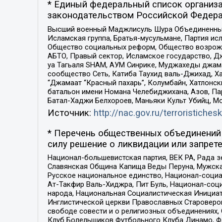
* Единый федеральный список организа
законодательством Российской Федера
Высший военный Маджлисуль Шура Объединенных с
Исламская группа, Братья-мусульмане, Партия ис
Общество социальных реформ, Общество возрожд
АБТО, Правый сектор, Исламское государство, Д
уа Тагьаля SHAM, АУМ Синрике, Муджахеды джама
сообщество Сеть, Катиба Таухид валь-Джихад, Хай
“Джамаат “Красный пахарь”, Колумбайн, Хатлонск
батальон имени Номана Челебиджихана, Азов, Па
Батал-Хаджи Белхороев, Маньяки Культ Убийц, М
Источник:
http://nac.gov.ru/terroristichesk
* Перечень общественных объединений 
силу решение о ликвидации или запрете
Национал-большевистская партия, ВЕК РА, Рада 
Славянская Община Капища Веды Перуна, Мужская
Русское национальное единство, Национал-социа
Ат-Такфир Валь-Хиджра, Пит Буль, Национал-соц
народа, Национальная Социалистическая Инициат
Инглистической церкви Православных Староверов
свободе совести и о религиозных объединениях,
Клуб Болельщиков Футбольного Клуба Динамо, Фа