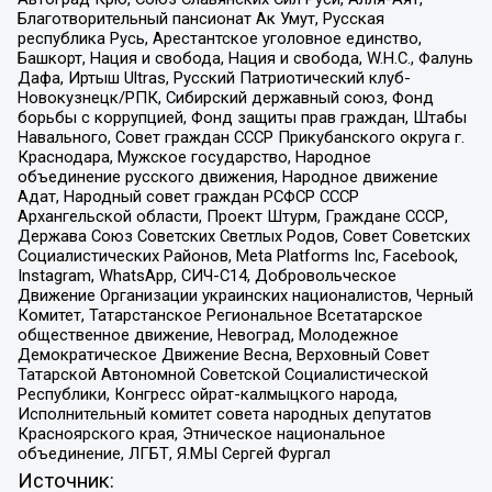
Благотворительный пансионат Ак Умут, Русская
республика Русь, Арестантское уголовное единство,
Башкорт, Нация и свобода, Нация и свобода, W.H.С., Фалунь
Дафа, Иртыш Ultras, Русский Патриотический клуб-
Новокузнецк/РПК, Сибирский державный союз, Фонд
борьбы с коррупцией, Фонд защиты прав граждан, Штабы
Навального, Совет граждан СССР Прикубанского округа г.
Краснодара, Мужское государство, Народное
объединение русского движения, Народное движение
Адат, Народный совет граждан РСФСР СССР
Архангельской области, Проект Штурм, Граждане СССР,
Держава Союз Советских Светлых Родов, Совет Советских
Социалистических Районов, Meta Platforms Inc, Facebook,
Instagram, WhatsApp, СИЧ-С14, Добровольческое
Движение Организации украинских националистов, Черный
Комитет, Татарстанское Региональное Всетатарское
общественное движение, Невоград, Молодежное
Демократическое Движение Весна, Верховный Совет
Татарской Автономной Советской Социалистической
Республики, Конгресс ойрат-калмыцкого народа,
Исполнительный комитет совета народных депутатов
Красноярского края, Этническое национальное
объединение, ЛГБТ, Я.МЫ Сергей Фургал
Источник: