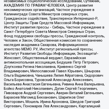
независимых социологических исследований, Сутяжник,
АКАДЕМИЯ ПО ПРАВАМ ЧЕЛОВЕКА, Центр развития
некоммерческих организаций, Частное учреждение в
Калининграде Совета Министров северных стран,
Гражданское содействие, Трансперенси Интернешнл-Р,
Центр Защиты Прав Средств Массовой Информации,
Институт развития прессы - Сибирь, Частное учреждение в
Санкт-Петербурге Совета Министров Северных Стран,
Фонд поддержки свободы прессы, Гражданский контроль,
Человек и Закон, Общественная комиссия по сохранению
наследия академика Сахарова, Информационное
агентство МЕМО. РУ, Институт региональной прессы,
Институт Развития Свободы Информации, Экозащита!-
Женсовет, Общественный вердикт, Евразийская
антимонопольная ассоциация, Бедушев Петр Петрович,
Дзугкоева Регина Николаевна, Кривенко Сергей
Владимирович, Милославский Павел Юрьевич, Шнырова
Ольга Вадимовна, Чанышева Лилия Айратовна, Сидорович
Ольга Борисовна, Туровский Александр Алексеевич,
Васильева Анастасия Евгеньевна, Ривина Анна Валерьевна,
Бойко Анатолий Николаевич, Дугин Сергей Георгиевич,
Пивоваров Андрей Сергеевич, Аверин Виталий Евгеньевич,
Барахоев Магомед Бекханович, Шарипков Олег
Викторович, Мошель Ирина Ароновна, Шведов Григорий
Сергеевич, Пономарев Лев Александрович, Каргалицкий