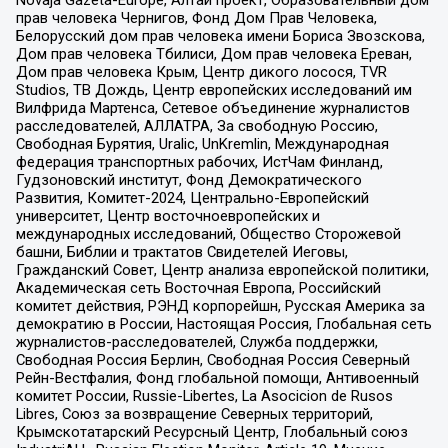
Novaja Gazeta-Europe, Алтай проект, Образовательный дом
прав человека Чернигов, Фонд Дом Прав Человека,
Белорусский дом прав человека имени Бориса Звозскова,
Дом прав человека Тбилиси, Дом прав человека Ереван,
Дом прав человека Крым, Центр дикого лосося, TVR
Studios, ТВ Дождь, Центр европейских исследований им
Вилфрида Мартенса, Сетевое объединение журналистов
расследователей, АЛЛАТРА, За свободную Россию,
Свободная Бурятия, Uralic, UnKremlin, Международная
федерация транспортных рабочих, ИстЧам Финланд,
Гудзоновский институт, Фонд Демократического
Развития, Комитет-2024, Центрально-Европейский
университет, Центр восточноевропейских и
международных исследований, Общество Сторожевой
башни, Библии и трактатов Свидетелей Иеговы,
Гражданский Совет, Центр анализа европейской политики,
Академическая сеть Восточная Европа, Российский
комитет действия, РЭНД корпорейшн, Русская Америка за
демократию в России, Настоящая Россия, Глобальная сеть
журналистов-расследователей, Служба поддержки,
Свободная Россия Берлин, Свободная Россия Северный
Рейн-Вестфалия, Фонд глобальной помощи, Антивоенный
комитет России, Russie-Libertes, La Asocicion de Rusos
Libres, Союз за возвращение Северных территорий,
Крымскотатарский Ресурсный Центр, Глобальный союз