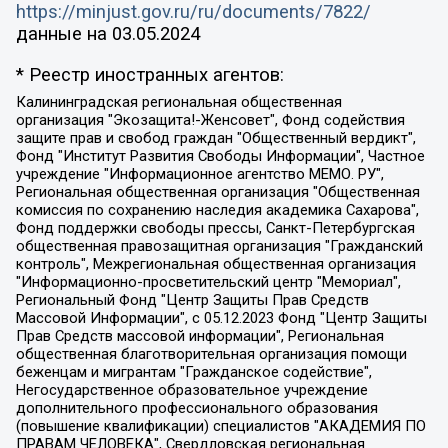
https://minjust.gov.ru/ru/documents/7822/
данные на
03.05.2024
* Реестр иностранных агентов:
Калининградская региональная общественная организация "Экозащита!-Женсовет", Фонд содействия защите прав и свобод граждан "Общественный вердикт", Фонд "Институт Развития Свободы Информации", Частное учреждение "Информационное агентство МЕМО. РУ", Региональная общественная организация "Общественная комиссия по сохранению наследия академика Сахарова", Фонд поддержки свободы прессы, Санкт-Петербургская общественная правозащитная организация "Гражданский контроль", Межрегиональная общественная организация "Информационно-просветительский центр "Мемориал", Региональный Фонд "Центр Защиты Прав Средств Массовой Информации", с 05.12.2023 Фонд "Центр Защиты Прав Средств массовой информации", Региональная общественная благотворительная организация помощи беженцам и мигрантам "Гражданское содействие", Негосударственное образовательное учреждение дополнительного профессионального образования (повышение квалификации) специалистов "АКАДЕМИЯ ПО ПРАВАМ ЧЕЛОВЕКА", Свердловская региональная общественная организация "Сутяжник", Автономная некоммерческая организация "Центр независимых социологических исследований", Союз общественных объединений "Российский исследовательский центр по правам человека", Региональное общественное учреждение научно-информационный центр "МЕМОРИАЛ", Некоммерческая организация "Фонд защиты гласности", Автономная некоммерческая организация "Институт прав человека", Городская общественная организация "Екатеринбургское общество "МЕМОРИАЛ", Городская общественная организация "Рязанское историко-просветительское и правозащитное общество "Мемориал" (Рязанский Мемориал), Челябинский региональный орган общественной самодеятельности – женское общественное объединение "Женщины Евразии", Челябинский региональный орган общественной самодеятельности "Уральская правозащитная группа", Фонд содействия защите здоровья и социальной справедливости имени Андрея Рылькова, Автономная Некоммерческая Организация "Аналитический Центр Юрия Левады", Автономная некоммерческая организация социальной поддержки населения "Проект Апрель", Региональная общественная организация помощи женщинам и детям, находящимся в кризисной ситуации "Информационно-методический центр "Анна", Фонд содействия развитию массовых коммуникаций и правовому просвещению "Так-так-Так", Фонд содействия устойчивому развитию "Серебряная тайга", Свердловский региональный общественный фонд социальных проектов "Новое время", "Idel.Реалии", Кавказ.Реалии, Крым.Реалии, Телеканал Настоящее Время, Татаро-башкирская служба Радио Свобода (Azatliq Radiosi), Радио Свободная Европа/Радио Свобода (PCE/PC), "Сибирь.Реалии", "Фактограф", Благотворительный фонд помощи осужденным и их семьям, Автономная некоммерческая организация "Институт глобализации и социальных движений", Фонд "В защиту прав заключенных", Частное учреждение "Центр поддержки и содействия развитию средств массовой информации", Пензенский региональный общественный благотворительный фонд "Гражданский союз", "Север.Реалии", Некоммерческая организация Фонд "Правовая инициатива", Общество с ограниченной ответственностью "Радио Свободная Европа/Радио Свобода", Чешское информационное агентство "MEDIUM-ORIENT", Красноярская региональная общественная организация "Мы против СПИДа", Камалягин Денис Николаевич, Маркелов Сергей Евгеньевич, Пономарев Лев Александрович, Савицкая Людмила Алексеевна, Автономная некоммерческая организация "Центр по работе с проблемой насилия "НАСИЛИЮ.НЕТ", Межрегиональный профессиональный союз работников здравоохранения "Альянс врачей", Юридическое лицо, зарегистрированное в Латвийской Республике, SIA "Medusa Project" (регистрационный номер 40103797863, дата регистрации 10.06.2014), Некоммерческая организация "Фонд по борьбе с коррупцией", Автономная некоммерческая организация "Институт права и публичной политики", Баданин Роман Сергеевич, Гликин Максим Александрович, Железнова Мария Михайловна, Лукьянова Юлия Сергеевна, Маетная Елизавета Витальевна, Маняхин Петр Борисович, Чуракова Ольга Владимировна, Ярош Юлия Петровна, Юридическое лицо "The Insider SIA", зарегистрированное в Риге, Латвийская Республика (дата регистрации 26.06.2015), являющееся администратором доменного имени интернет-издания "The Insider SIA", https://theins.ru, Постернак Алексей Евгеньевич, Рубин Михаил Аркадьевич, Анин Роман Александрович, Юридическое лицо Istories fonds, зарегистрированное в Латвийской Республике (регистрационный номер 50008295751, дата регистрации 24.02.2020), Великовский Дмитрий Александрович, Долинина Ирина Николаевна, Мароховская Алеся Алексеевна, Шлейнов Роман Юрьевич, Шмагун Олеся Валентиновна, Общество с ограниченной ответственностью "Альтаир 2021", Общество с ограниченной ответственностью "Вега 2021", Общество с ограниченной ответственностью "Главный редактор 2021", Общество с ограниченной ответственностью "Ромашки монолит", Важенков Артем Валерьевич, Ивановская областная общественная организация "Центр гендерных исследований", Гурман Юрий Альбертович, Медиапроект "ОВД-Инфо", Егоров Владимир Владимирович, Жилинский Владимир Александрович, Общество с ограниченной ответственностью "ЗП", Иванова София Юрьевна, Карезина Инна Павловна, Кильтау Екатерина Викторовна, Петров Алексей Викторович, Пискунов Сергей Евгеньевич, Смирнов Сергей Сергеевич, Тихонов Михаил Сергеевич, Общество с ограниченной ответственностью "ЖУРНАЛИСТ-ИНОСТРАННЫЙ АГЕНТ", Арапова Галина Юрьевна, Вольтская Татьяна Анатольевна, Американская компания "Mason G.E.S. Anonymous Foundation" (США), являющаяся владельцем интернет-издания https://mnews.world/, Компания "Stichting Bellingcat", зарегистрированная в Нидерландах (дата регистрации 11.07.2018), Захаров Андрей Вячеславович, Клепиковская Екатерина Дмитриевна, Общество с ограниченной ответственностью "МЕМО", Перл Роман Александрович, Симонов Евгений Алексеевич, Соловьева Елена Анатольевна, Сотников Даниил Владимирович, Сурначева Елизавета Дмитриевна, Автономная некоммерческая организация по защите прав человека и информированию населения "Якутия – Наше Мнение", Общество с ограниченной ответственностью "Москоу диджитал медиа", с 26.01.2023 Общество с ограниченной ответственностью "Чайка Белые сады", Ветошкина Валерия Валерьевна, Заговора Максим Александрович, Межрегиональное общественное движение "Российская ЛГБТ - сеть", Оленичев Максим Владимирович, Павлов Иван Юрьевич, Скворцова Елена Сергеевна, Общество с ограниченной ответственностью "Как бы инагент", Кочетков Игорь Викторович, Общество с ограниченной ответственностью "Честные выборы", Еланчик Олег Александрович, Общество с ограниченной ответственностью "Нобелевский призыв", Гималова Регина Эмилевна, Григорьев Андрей Валерьевич, Григорьева Алина Александровна, Ассоциация по содействию защите прав призывников, альтернативнослужащих и военнослужащих "Правозащитная группа "Гражданин.Армия.Право", Хисамова Регина Фаритовна, Автономная некоммерческая организация по реализации социально-правовых программ "Лилит", Дальневосточное общественное движение "Маяк", Санкт-Петербургская ЛГБТ-инициативная группа "Выход", Инициативная группа ЛГБТ+ "Реверс", Алексеев Андрей Викторович, Бекбулатова Таисия Львовна, Беляев Иван Михайлович, Владыкина Елена Сергеевна, Гельман Марат Александрович, Никульшина Вероника Юрьевна, Толоконникова Надежда Андреевна, Шендерович Виктор Анатольевич, Общество с ограниченной ответственностью "Данное сообщение", Общество с ограниченной ответственностью Издательский дом "Новая глава", Айнбиндер Александра Александровна, Московский комьюнити-центр для ЛГБТ+инициатив, Благотворительный фонд развития филантропии, Deutsche Welle (Германия, Kurt-Schumacher-Strasse 3, 53113 Bonn), Борзунова Мария Михайловна, Воробьев Виктор Викторович, Голубева Анна Львовна, Константинова Алла Михайловна, Малкова Ирина Владимировна, Мурадов Мурад Абдулгалимович, Осетинская Елизавета Николаевна, Понасенков Евгений Николаевич, Ганапольский Матвей Юрьевич, Киселев Евгений Алексеевич, Борухович Ирина Григорьевна, Дремин Иван Тимофеевич, Дубровский Дмитрий Викторович, Красноярская региональная общественная организация поддержки и развития альтернативных образовательных технологий и межкультурных коммуникаций "ИНТЕРРА", Маяковская Екатерина Алексеевна, Фейгин Марк Захарович, Филимонов Андрей Викторович, Дзугкоева Регина Николаевна, Доброхотов Роман Александрович, Дудь Юрий Александрович, Елкин Сергей Владимирович, Кругликов Кирилл Игоревич, Сабунаева Мария Леонидовна, Семенов Алексей Владимирович, Шаинян Карен Багратович, Шульман Екатерина Михайловна, Асафьев Артур Валерьевич, Вахштайн Виктор Семенович, Венедиктов Алексей Алексеевич, Лушникова Екатерина Евгеньевна, Волков Леонид Михайлович, Невзоров Александр Глебович, Пархоменко Сергей Борисович, Сироткин Ярослав Николаевич, Кара-Мурза Владимир Владимирович, Баранова Наталья Владимировна, Гозман Леонид Яковлевич, Кагарлицкий Борис Юльевич, Климарев Михаил Валерьевич, Милов Владимир Станиславович, Автономная некоммерческая организация Краснодарский центр современного искусства "Типография", Моргенштерн Алишер Тагирович, Соболь Любовь Эдуардовна, Общество с ограниченной ответственностью "ЛИЗА НОРМ", Каспаров Гарри Кимович, Ходорковский Михаил Борисович, Общество с ограниченной ответственностью "Апрельские тезисы", Данилович Ирина Брониславовна, Кашин Олег Владимирович, Петров Николай Владимирович, Пивоваров Алексей Владимирович, Соколов Михаил Владимирович, Цветкова Юлия Владимировна, Чичваркин Евгений Александрович, Комитет против пыток/Команда против пыток, Общество с ограниченной ответственностью "Первый научный", Общество с ограниченной ответственностью "Вертолет и ко", Белоцерковская Вероника Борисовна, Кац Максим Евгеньевич, Лазарева Татьяна Юрьевна, Шаведдинов Руслан Табризович, Яшин Илья Валерьевич, Общество с ограниченной ответственностью "Иноагент ААВ", Алешковский Дмитрий Петрович, Альбац Евгения Марковна, Быков Дмитрий Львович, Галямина Юлия Евгеньевна, Лойко Сергей Леонидович, Мартынов Кирилл Константинович, Медведев Сергей Александрович, Крашенинников Федор Геннадиевич, Гордеева Катерина Вл