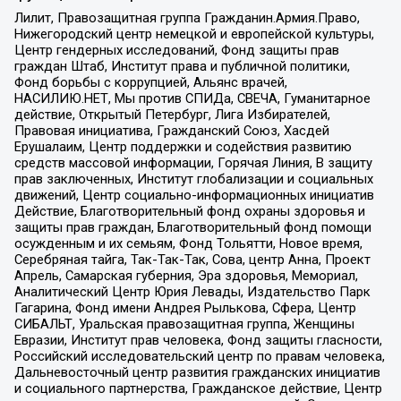
Лилит, Правозащитная группа Гражданин.Армия.Право,
Нижегородский центр немецкой и европейской культуры,
Центр гендерных исследований, Фонд защиты прав
граждан Штаб, Институт права и публичной политики,
Фонд борьбы с коррупцией, Альянс врачей,
НАСИЛИЮ.НЕТ, Мы против СПИДа, СВЕЧА, Гуманитарное
действие, Открытый Петербург, Лига Избирателей,
Правовая инициатива, Гражданский Союз, Хасдей
Ерушалаим, Центр поддержки и содействия развитию
средств массовой информации, Горячая Линия, В защиту
прав заключенных, Институт глобализации и социальных
движений, Центр социально-информационных инициатив
Действие, Благотворительный фонд охраны здоровья и
защиты прав граждан, Благотворительный фонд помощи
осужденным и их семьям, Фонд Тольятти, Новое время,
Серебряная тайга, Так-Так-Так, Сова, центр Анна, Проект
Апрель, Самарская губерния, Эра здоровья, Мемориал,
Аналитический Центр Юрия Левады, Издательство Парк
Гагарина, Фонд имени Андрея Рылькова, Сфера, Центр
СИБАЛЬТ, Уральская правозащитная группа, Женщины
Евразии, Институт прав человека, Фонд защиты гласности,
Российский исследовательский центр по правам человека,
Дальневосточный центр развития гражданских инициатив
и социального партнерства, Гражданское действие, Центр