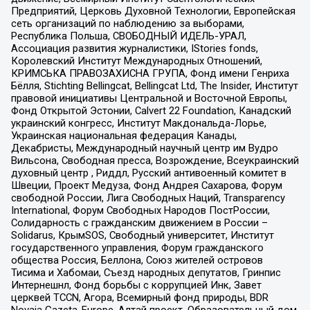
Предприятий, Церковь Духовной Технологии, Европейская
сеть организаций по наблюдению за выборами,
Республика Польша, СВОБОДНЫЙ ИДЕЛЬ-УРАЛ,
Ассоциация развития журналистики, IStories fonds,
Королевский Институт Международных Отношений,
КРИМСЬКА ПРАВОЗАХИСНА ГРУПА, Фонд имени Генриха
Бёлля, Stichting Bellingcat, Bellingcat Ltd, The Insider, Институт
правовой инициативы Центральной и Восточной Европы,
Фонд Открытой Эстонии, Calvert 22 Foundation, Канадский
украинский конгресс, Институт Макдональда-Лорье,
Украинская национальная федерация Канады,
Декабристы, Международный научный центр им Вудро
Вильсона, Свободная пресса, Возрождение, Всеукраинский
духовный центр , Риддл, Русский антивоенный комитет в
Швеции, Проект Медуза, Фонд Андрея Сахарова, Форум
свободной России, Лига Свободных Наций, Transparеncy
International, Форум Свободных Народов ПостРоссии,
Солидарность с гражданским движением в России –
Solidarus, КрымSOS, Свободный университет, Институт
государственного управления, Форум гражданского
общества Россия, Беллона, Союз жителей островов
Тисима и Хабомаи, Съезд народных депутатов, Гринпис
Интернешнл, Фонд борьбы с коррупцией Инк, Завет
церквей TCCN, Агора, Всемирный фонд природы, BDR