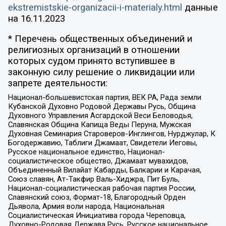
ekstremistskie-organizacii-i-materialy.html
данные
на
16.11.2023
* Перечень общественных объединений и
религиозных организаций в отношении
которых судом принято вступившее в
законную силу решение о ликвидации или
запрете деятельности:
Национал-большевистская партия, ВЕК РА, Рада земли
Кубанской Духовно Родовой Державы Русь, Община
Духовного Управления Асгардской Веси Беловодья,
Славянская Община Капища Веды Перуна, Мужская
Духовная Семинария Староверов-Инглингов, Нурджулар, К
Богодержавию, Таблиги Джамаат, Свидетели Иеговы,
Русское национальное единство, Национал-
социалистическое общество, Джамаат мувахидов,
Объединенный Вилайат Кабарды, Балкарии и Карачая,
Союз славян, Ат-Такфир Валь-Хиджра, Пит Буль,
Национал-социалистическая рабочая партия России,
Славянский союз, Формат-18, Благородный Орден
Дьявола, Армия воли народа, Национальная
Социалистическая Инициатива города Череповца,
Духовно-Родовая Держава Русь, Русское национальное