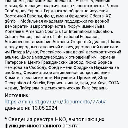
IndustriALL, Russian Election Monitor, Article 19, Мнение
медиа, Федерация анархического черного креста, Радио
Свободная Европа, Германское общество изучения
Восточной Европы, Фонд имени Фридриха Эберта, XZ
gGmbH, Мобильная академия поддержки гендерной
демократии и миротворчества, Форум имени Льва
Копелева, American Councils for International Education,
Cultural Vistas, Institute of International Education,
Антивоенное движение Антальи, Открытый диалог, Школа
международных отношений и государственной политики
им Питера Мунка, Российско-канадский демократический
альянс, Школа международных отношений им Нормана
Патерсона, Центр Гражданских Свобод, Фонд Бориса
Немцова за Свободу, Фонд имени Фридриха Науманна за
свободу, Феминистское антивоенное сопротивление,
Комитет независимости Ингушетии, Прометей, Stop
Occupation of Karelia, Вернись живым, Фридом Хаус, СОТА
медиа, Либерально-демократическая Лига Украины
Источник:
https://minjust.gov.ru/ru/documents/7756/
данные на
13.05.2024
* Сведения реестра НКО, выполняющих
функции иностранного агента: