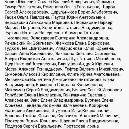
Борис Юльевич, Созаев Валерий Валерьевич, Исламов
Тимур Рифгатович, Романова Ольга Евгеньевна, Щаров
Сергей Алексадрович, Цирульников Борис Альбертович,
Гасан Ольга Павловна, Паутов Юрий Анатольевич,
Верховский Александр Маркович, Пислакова-Паркер
Марина Петровна, Кочеткова Татьяна Владимировна,
Чуркина Наталья Валерьевна, Акимова Татьяна
Николаевна, Золотарева Екатерина Александровна,
Рачинский Ян Збигневич, Жемкова Елена Борисовна,
Гудков Лев Дмитриевич, Илларионова Юлия Юрьевна,
Саранг Анна Васильевна, Захарова Светлана Сергеевна,
Аверин Владимир Анатольевич, Щур Татьяна Михайловна,
Щур Николай Алексеевич, Блинушов Андрей Юрьевич,
Мосин Алексей Геннадьевич, Гефтер Валентин Михайлович,
Симонов Алексей Кириллович, Флиге Ирина Анатольевна,
Мельникова Валентина Дмитриевна, Вититинова Елена
Владимировна, Баженова Светлана Куприяновна,
Максимов Сергей Владимирович, Беляев Сергей Иванович,
Голубева Елена Николаевна, Ганнушкина Светлана
Алексеевна, Закс Елена Владимировна, Буртина Елена
Юрьевна, Гендель Людмила Залмановна, Кокорина
Екатерина Алексеевна, Шуманов Илья Вячеславович,
Арапова Галина Юрьевна, Свечников Анатолий Мариевич,
Прохоров Вадим Юрьевич, Шахова Елена Владимировна,
Подузов Сергей Васильевич, Протасова Ирина