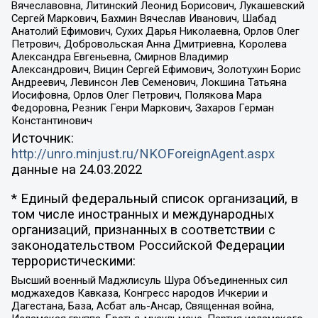
Вячеславовна, Литинский Леонид Борисович, Лукашевский
Сергей Маркович, Бахмин Вячеслав Иванович, Шабад
Анатолий Ефимович, Сухих Дарья Николаевна, Орлов Олег
Петрович, Добровольская Анна Дмитриевна, Королева
Александра Евгеньевна, Смирнов Владимир
Александрович, Вицин Сергей Ефимович, Золотухин Борис
Андреевич, Левинсон Лев Семенович, Локшина Татьяна
Иосифовна, Орлов Олег Петрович, Полякова Мара
Федоровна, Резник Генри Маркович, Захаров Герман
Константинович
Источник:
http://unro.minjust.ru/NKOForeignAgent.aspx
данные на
24.03.2022
* Единый федеральный список организаций, в
том числе иностранных и международных
организаций, признанных в соответствии с
законодательством Российской Федерации
террористическими:
Высший военный Маджлисуль Шура Объединенных сил
моджахедов Кавказа, Конгресс народов Ичкерии и
Дагестана, База, Асбат аль-Ансар, Священная война,