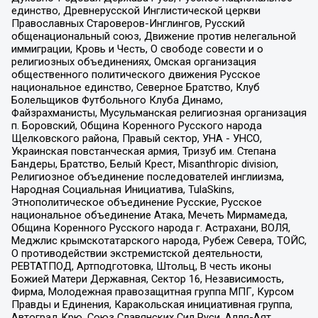
единство, Древнерусской Инглистической церкви
Православных Староверов-Инглингов, Русский
общенациональный союз, Движение против нелегальной
иммиграции, Кровь и Честь, О свободе совести и о
религиозных объединениях, Омская организация
общественного политического движения Русское
национальное единство, Северное Братство, Клуб
Болельщиков Футбольного Клуба Динамо,
Файзрахманисты, Мусульманская религиозная организация
п. Боровский, Община Коренного Русского народа
Щелковского района, Правый сектор, УНА - УНСО,
Украинская повстанческая армия, Тризуб им. Степана
Бандеры, Братство, Белый Крест, Misanthropic division,
Религиозное объединение последователей инглиизма,
Народная Социальная Инициатива, TulaSkins,
Этнополитическое объединение Русские, Русское
национальное объединение Атака, Мечеть Мирмамеда,
Община Коренного Русского народа г. Астрахани, ВОЛЯ,
Меджлис крымскотатарского народа, Рубеж Севера, ТОЙС,
О противодействии экстремистской деятельности,
РЕВТАТПОД, Артподготовка, Штольц, В честь иконы
Божией Матери Державная, Сектор 16, Независимость,
Фирма, Молодежная правозащитная группа МПГ, Курсом
Правды и Единения, Каракольская инициативная группа,
Автоград Крю, Союз Славянских Сил Руси, Алля-Аят,