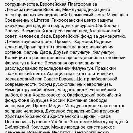
сотрудничества, Европейская Платформа за
Демократические Выборы, Международный центр
электоральных исследований, Германский фонд Маршалла
Соединенных Штатов, Тихоокеанский центр защиты
окружающей среды и природных ресурсов, Свободная
Россия, Всемирный конгресс украинцев, Атлантический
совет, Человек в беде, Европейский фонд за демократию,
Джеймстаунский фонд, Прожект Хармони, Родники
дракона, Врачи против насильственного извлечения
органов, Фалунь Дафа, Друзья Фалуньгун, Фалуньгун,
Коалиция по расследованию преследования в отношении
Фалуньгун в Китае, Всемирная организация по
расследованию преследований Фалуньгун, Пражский
гражданский центр, Ассоциация школ политических
исследований при Совете Европы, Центр либеральной
современности, Форум русскоязычных европейцев,
Немецко-русский обмен, Бард колледж, Европейский
выбор, Фонд Ходорковского, Оксфордский российский
фонд, Фонд Будущее России, Компания свободы
информации, Проект Медиа, Международное партнерство
за права человека, Духовное Управление Евангельских
Христиан Украинской Христианской Церкви, Новое
Поколение, Духовное Учебное Заведение Международный
Библейский Колледж, Международное христианское
движение, Всемирный Институт Саентологических