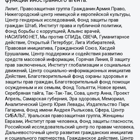
функции иностранного агента:
Лилит, Правозащитная группа Гражданин.Армия.Право,
Нижегородский центр немецкой и европейской культуры,
Центр гендерных исследований, Фонд защиты прав
граждан Штаб, Институт права и публичной политики,
Фонд борьбы с коррупцией, Альянс врачей,
НАСИЛИЮ.НЕТ, Мы против СПИДа, СВЕЧА, Гуманитарное
действие, Открытый Петербург, Лига Избирателей,
Правовая инициатива, Гражданский Союз, Хасдей
Ерушалаим, Центр поддержки и содействия развитию
средств массовой информации, Горячая Линия, В защиту
прав заключенных, Институт глобализации и социальных
движений, Центр социально-информационных инициатив
Действие, Благотворительный фонд охраны здоровья и
защиты прав граждан, Благотворительный фонд помощи
осужденным и их семьям, Фонд Тольятти, Новое время,
Серебряная тайга, Так-Так-Так, Сова, центр Анна, Проект
Апрель, Самарская губерния, Эра здоровья, Мемориал,
Аналитический Центр Юрия Левады, Издательство Парк
Гагарина, Фонд имени Андрея Рылькова, Сфера, Центр
СИБАЛЬТ, Уральская правозащитная группа, Женщины
Евразии, Институт прав человека, Фонд защиты гласности,
Российский исследовательский центр по правам человека,
Дальневосточный центр развития гражданских инициатив
и социального партнерства, Гражданское действие, Центр