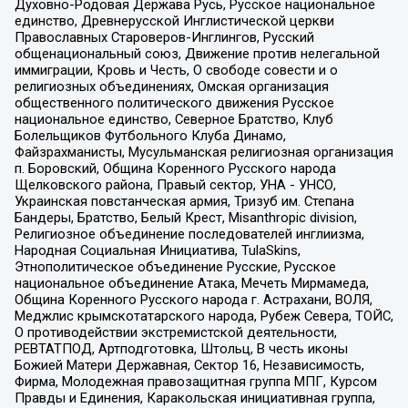
Духовно-Родовая Держава Русь, Русское национальное
единство, Древнерусской Инглистической церкви
Православных Староверов-Инглингов, Русский
общенациональный союз, Движение против нелегальной
иммиграции, Кровь и Честь, О свободе совести и о
религиозных объединениях, Омская организация
общественного политического движения Русское
национальное единство, Северное Братство, Клуб
Болельщиков Футбольного Клуба Динамо,
Файзрахманисты, Мусульманская религиозная организация
п. Боровский, Община Коренного Русского народа
Щелковского района, Правый сектор, УНА - УНСО,
Украинская повстанческая армия, Тризуб им. Степана
Бандеры, Братство, Белый Крест, Misanthropic division,
Религиозное объединение последователей инглиизма,
Народная Социальная Инициатива, TulaSkins,
Этнополитическое объединение Русские, Русское
национальное объединение Атака, Мечеть Мирмамеда,
Община Коренного Русского народа г. Астрахани, ВОЛЯ,
Меджлис крымскотатарского народа, Рубеж Севера, ТОЙС,
О противодействии экстремистской деятельности,
РЕВТАТПОД, Артподготовка, Штольц, В честь иконы
Божией Матери Державная, Сектор 16, Независимость,
Фирма, Молодежная правозащитная группа МПГ, Курсом
Правды и Единения, Каракольская инициативная группа,