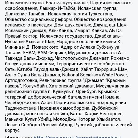
Исламская группа, Братья-мусульмане, Партия исламского
освобождения, Лашкар-И-Тайба, Исламская группа,
Движение Талибан, Исламская партия Туркестана,
Общество социальных реформ, Общество возрождения
исламского наследия, Дом двух святых, Джунд аш-Шам,
Исламский джихад, Аль-Каида, Имарат Кавказ, АБТО,
Правый сектор, Исламское государство, Джабха аль-
Нусра ли-Ахль аш-Шам, Народное ополчение имени К.
Минина и Д. Пожарского, Аджр от Аллаха Субхану уа
Тагьаля SHAM, АУМ Синрике, Муджахеды джамаата Ат-
Тавхида Валь-Джихад, Чистопольский Джамаат, Рохнамо
ба суи давлати исломи, Террористическое сообщество
Сеть, Катиба Таухид валь-Джихад, Хайят Тахрир аш-Шам,
Ахлю Сунна Валь Джамаа, National Socialism/White Power,
Артподготовка, Религиозная группа “Джамаат “Красный
пахарь”, Колумбайн, Хатлонский джамаат, Мусульманская
религиозная группа п. Кушкуль г. Оренбург, Крымско-
татарский добровольческий батальон имени Номана
Челебиджихана, Азов, Партия исламского возрождения
Таджикистана, Народная самооборона, Дуббайский
джамаат, московская ячейка, Батал-Хаджи Белхороев,
Маньяки Культ Убийц, Молодёжь Которая Улыбается,
Легион Свобода России, Айдар, Русский добровольческий
корпус