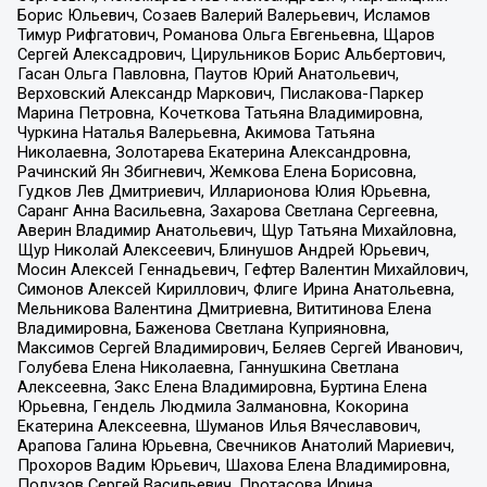
Борис Юльевич, Созаев Валерий Валерьевич, Исламов
Тимур Рифгатович, Романова Ольга Евгеньевна, Щаров
Сергей Алексадрович, Цирульников Борис Альбертович,
Гасан Ольга Павловна, Паутов Юрий Анатольевич,
Верховский Александр Маркович, Пислакова-Паркер
Марина Петровна, Кочеткова Татьяна Владимировна,
Чуркина Наталья Валерьевна, Акимова Татьяна
Николаевна, Золотарева Екатерина Александровна,
Рачинский Ян Збигневич, Жемкова Елена Борисовна,
Гудков Лев Дмитриевич, Илларионова Юлия Юрьевна,
Саранг Анна Васильевна, Захарова Светлана Сергеевна,
Аверин Владимир Анатольевич, Щур Татьяна Михайловна,
Щур Николай Алексеевич, Блинушов Андрей Юрьевич,
Мосин Алексей Геннадьевич, Гефтер Валентин Михайлович,
Симонов Алексей Кириллович, Флиге Ирина Анатольевна,
Мельникова Валентина Дмитриевна, Вититинова Елена
Владимировна, Баженова Светлана Куприяновна,
Максимов Сергей Владимирович, Беляев Сергей Иванович,
Голубева Елена Николаевна, Ганнушкина Светлана
Алексеевна, Закс Елена Владимировна, Буртина Елена
Юрьевна, Гендель Людмила Залмановна, Кокорина
Екатерина Алексеевна, Шуманов Илья Вячеславович,
Арапова Галина Юрьевна, Свечников Анатолий Мариевич,
Прохоров Вадим Юрьевич, Шахова Елена Владимировна,
Подузов Сергей Васильевич, Протасова Ирина