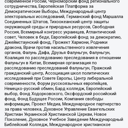
современной России, Черноморский фонд регионального
сотрудничества, Европейская Платформа за
Демократические Выборы, Международный центр
электоральных исследований, Германский фонд Маршалла
Соединенных Штатов, Тихоокеанский центр защиты
окружающей среды и природных ресурсов, Свободная
Россия, Всемирный конгресс украинцев, Атлантический
совет, Человек в беде, Европейский фонд за демократию,
Джеймстаунский фонд, Прожект Хармони, Родники
дракона, Врачи против насильственного извлечения
органов, Фалунь Дафа, Друзья Фалуньгун, Фалуньгун,
Коалиция по расследованию преследования в отношении
Фалуньгун в Китае, Всемирная организация по
расследованию преследований Фалуньгун, Пражский
гражданский центр, Ассоциация школ политических
исследований при Совете Европы, Центр либеральной
современности, Форум русскоязычных европейцев,
Немецко-русский обмен, Бард колледж, Европейский
выбор, Фонд Ходорковского, Оксфордский российский
фонд, Фонд Будущее России, Компания свободы
информации, Проект Медиа, Международное партнерство
за права человека, Духовное Управление Евангельских
Христиан Украинской Христианской Церкви, Новое
Поколение, Духовное Учебное Заведение Международный
Библейский Колледж, Международное христианское