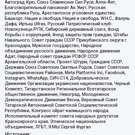
Автоград Крю, Союз Славянских Сил Руси, Алля-Аят,
Благотворительный пансионат Ак Умут, Русская
республика Русь, Арестантское уголовное единство,
Башкорт, Нация и свобода, Нация и свобода, W.H.С., Фалунь
Дафа, Иртыш Ultras, Русский Патриотический клуб-
Новокузнецк/РПК, Сибирский державный союз, Фонд
борьбы с коррупцией, Фонд защиты прав граждан, Штабы
Навального, Совет граждан СССР Прикубанского округа г.
Краснодара, Мужское государство, Народное
объединение русского движения, Народное движение
Адат, Народный совет граждан РСФСР СССР
Архангельской области, Проект Штурм, Граждане СССР,
Держава Союз Советских Светлых Родов, Совет Советских
Социалистических Районов, Meta Platforms Inc, Facebook,
Instagram, WhatsApp, СИЧ-С14, Добровольческое
Движение Организации украинских националистов, Черный
Комитет, Татарстанское Региональное Всетатарское
общественное движение, Невоград, Молодежное
Демократическое Движение Весна, Верховный Совет
Татарской Автономной Советской Социалистической
Республики, Конгресс ойрат-калмыцкого народа,
Исполнительный комитет совета народных депутатов
Красноярского края, Этническое национальное
объединение, ЛГБТ, Я.МЫ Сергей Фургал
Источник: