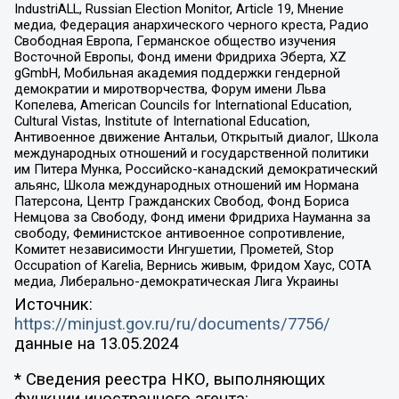
IndustriALL, Russian Election Monitor, Article 19, Мнение
медиа, Федерация анархического черного креста, Радио
Свободная Европа, Германское общество изучения
Восточной Европы, Фонд имени Фридриха Эберта, XZ
gGmbH, Мобильная академия поддержки гендерной
демократии и миротворчества, Форум имени Льва
Копелева, American Councils for International Education,
Cultural Vistas, Institute of International Education,
Антивоенное движение Антальи, Открытый диалог, Школа
международных отношений и государственной политики
им Питера Мунка, Российско-канадский демократический
альянс, Школа международных отношений им Нормана
Патерсона, Центр Гражданских Свобод, Фонд Бориса
Немцова за Свободу, Фонд имени Фридриха Науманна за
свободу, Феминистское антивоенное сопротивление,
Комитет независимости Ингушетии, Прометей, Stop
Occupation of Karelia, Вернись живым, Фридом Хаус, СОТА
медиа, Либерально-демократическая Лига Украины
Источник:
https://minjust.gov.ru/ru/documents/7756/
данные на
13.05.2024
* Сведения реестра НКО, выполняющих