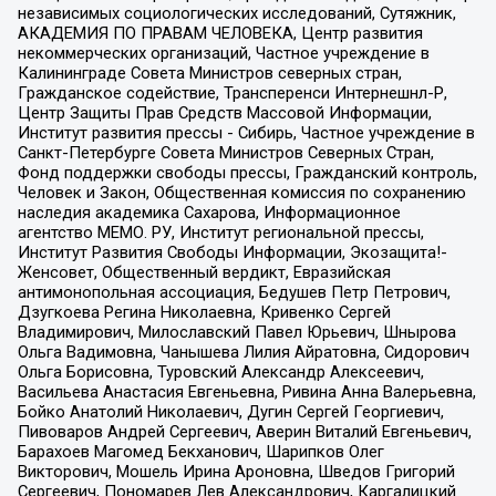
независимых социологических исследований, Сутяжник,
АКАДЕМИЯ ПО ПРАВАМ ЧЕЛОВЕКА, Центр развития
некоммерческих организаций, Частное учреждение в
Калининграде Совета Министров северных стран,
Гражданское содействие, Трансперенси Интернешнл-Р,
Центр Защиты Прав Средств Массовой Информации,
Институт развития прессы - Сибирь, Частное учреждение в
Санкт-Петербурге Совета Министров Северных Стран,
Фонд поддержки свободы прессы, Гражданский контроль,
Человек и Закон, Общественная комиссия по сохранению
наследия академика Сахарова, Информационное
агентство МЕМО. РУ, Институт региональной прессы,
Институт Развития Свободы Информации, Экозащита!-
Женсовет, Общественный вердикт, Евразийская
антимонопольная ассоциация, Бедушев Петр Петрович,
Дзугкоева Регина Николаевна, Кривенко Сергей
Владимирович, Милославский Павел Юрьевич, Шнырова
Ольга Вадимовна, Чанышева Лилия Айратовна, Сидорович
Ольга Борисовна, Туровский Александр Алексеевич,
Васильева Анастасия Евгеньевна, Ривина Анна Валерьевна,
Бойко Анатолий Николаевич, Дугин Сергей Георгиевич,
Пивоваров Андрей Сергеевич, Аверин Виталий Евгеньевич,
Барахоев Магомед Бекханович, Шарипков Олег
Викторович, Мошель Ирина Ароновна, Шведов Григорий
Сергеевич, Пономарев Лев Александрович, Каргалицкий