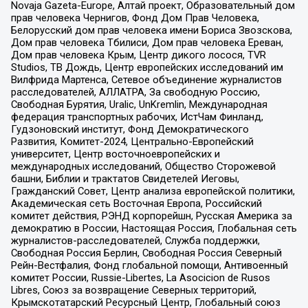
Novaja Gazeta-Europe, Алтай проект, Образовательный дом
прав человека Чернигов, Фонд Дом Прав Человека,
Белорусский дом прав человека имени Бориса Звозскова,
Дом прав человека Тбилиси, Дом прав человека Ереван,
Дом прав человека Крым, Центр дикого лосося, TVR
Studios, ТВ Дождь, Центр европейских исследований им
Вилфрида Мартенса, Сетевое объединение журналистов
расследователей, АЛЛАТРА, За свободную Россию,
Свободная Бурятия, Uralic, UnKremlin, Международная
федерация транспортных рабочих, ИстЧам Финланд,
Гудзоновский институт, Фонд Демократического
Развития, Комитет-2024, Центрально-Европейский
университет, Центр восточноевропейских и
международных исследований, Общество Сторожевой
башни, Библии и трактатов Свидетелей Иеговы,
Гражданский Совет, Центр анализа европейской политики,
Академическая сеть Восточная Европа, Российский
комитет действия, РЭНД корпорейшн, Русская Америка за
демократию в России, Настоящая Россия, Глобальная сеть
журналистов-расследователей, Служба поддержки,
Свободная Россия Берлин, Свободная Россия Северный
Рейн-Вестфалия, Фонд глобальной помощи, Антивоенный
комитет России, Russie-Libertes, La Asocicion de Rusos
Libres, Союз за возвращение Северных территорий,
Крымскотатарский Ресурсный Центр, Глобальный союз