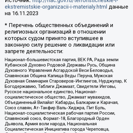
Источник:
http://nac.gov.ru/terroristicheskie-i-
ekstremistskie-organizacii-i-materialy.html
данные
на
16.11.2023
* Перечень общественных объединений и
религиозных организаций в отношении
которых судом принято вступившее в
законную силу решение о ликвидации или
запрете деятельности:
Национал-большевистская партия, ВЕК РА, Рада земли
Кубанской Духовно Родовой Державы Русь, Община
Духовного Управления Асгардской Веси Беловодья,
Славянская Община Капища Веды Перуна, Мужская
Духовная Семинария Староверов-Инглингов, Нурджулар, К
Богодержавию, Таблиги Джамаат, Свидетели Иеговы,
Русское национальное единство, Национал-
социалистическое общество, Джамаат мувахидов,
Объединенный Вилайат Кабарды, Балкарии и Карачая,
Союз славян, Ат-Такфир Валь-Хиджра, Пит Буль,
Национал-социалистическая рабочая партия России,
Славянский союз, Формат-18, Благородный Орден
Дьявола, Армия воли народа, Национальная
Социалистическая Инициатива города Череповца,