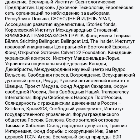
движение, Всемирный Институт Саентологических
Предприятий, Церковь Духовной Технологии, Европейская
сеть организаций по наблюдению за выборами,
Республика Польша, СВОБОДНЫЙ ИДЕЛЬ-УРАЛ,
Ассоциация развития журналистики, IStories fonds,
Королевский Институт Международных Отношений,
КРИМСЬКА ПРАВОЗАХИСНА ГРУПА, Фонд имени Генриха
Бёлля, Stichting Bellingcat, Bellingcat Ltd, The Insider, Институт
правовой инициативы Центральной и Восточной Европы,
Фонд Открытой Эстонии, Calvert 22 Foundation, Канадский
украинский конгресс, Институт Макдональда-Лорье,
Украинская национальная федерация Канады,
Декабристы, Международный научный центр им Вудро
Вильсона, Свободная пресса, Возрождение, Всеукраинский
духовный центр , Риддл, Русский антивоенный комитет в
Швеции, Проект Медуза, Фонд Андрея Сахарова, Форум
свободной России, Лига Свободных Наций, Transparеncy
International, Форум Свободных Народов ПостРоссии,
Солидарность с гражданским движением в России –
Solidarus, КрымSOS, Свободный университет, Институт
государственного управления, Форум гражданского
общества Россия, Беллона, Союз жителей островов
Тисима и Хабомаи, Съезд народных депутатов, Гринпис
Интернешнл, Фонд борьбы с коррупцией Инк, Завет
церквей TCCN, Агора, Всемирный фонд природы, BDR