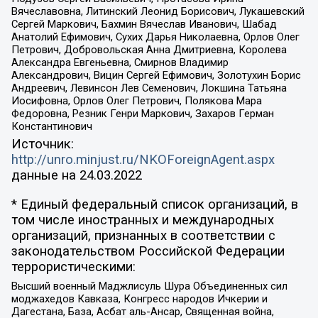
Вячеславовна, Литинский Леонид Борисович, Лукашевский
Сергей Маркович, Бахмин Вячеслав Иванович, Шабад
Анатолий Ефимович, Сухих Дарья Николаевна, Орлов Олег
Петрович, Добровольская Анна Дмитриевна, Королева
Александра Евгеньевна, Смирнов Владимир
Александрович, Вицин Сергей Ефимович, Золотухин Борис
Андреевич, Левинсон Лев Семенович, Локшина Татьяна
Иосифовна, Орлов Олег Петрович, Полякова Мара
Федоровна, Резник Генри Маркович, Захаров Герман
Константинович
Источник:
http://unro.minjust.ru/NKOForeignAgent.aspx
данные на
24.03.2022
* Единый федеральный список организаций, в
том числе иностранных и международных
организаций, признанных в соответствии с
законодательством Российской Федерации
террористическими:
Высший военный Маджлисуль Шура Объединенных сил
моджахедов Кавказа, Конгресс народов Ичкерии и
Дагестана, База, Асбат аль-Ансар, Священная война,