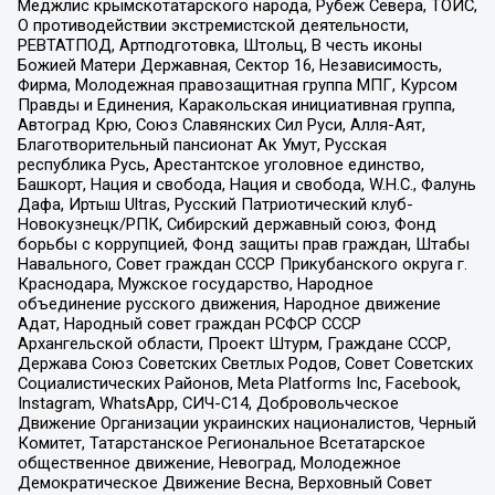
Меджлис крымскотатарского народа, Рубеж Севера, ТОЙС,
О противодействии экстремистской деятельности,
РЕВТАТПОД, Артподготовка, Штольц, В честь иконы
Божией Матери Державная, Сектор 16, Независимость,
Фирма, Молодежная правозащитная группа МПГ, Курсом
Правды и Единения, Каракольская инициативная группа,
Автоград Крю, Союз Славянских Сил Руси, Алля-Аят,
Благотворительный пансионат Ак Умут, Русская
республика Русь, Арестантское уголовное единство,
Башкорт, Нация и свобода, Нация и свобода, W.H.С., Фалунь
Дафа, Иртыш Ultras, Русский Патриотический клуб-
Новокузнецк/РПК, Сибирский державный союз, Фонд
борьбы с коррупцией, Фонд защиты прав граждан, Штабы
Навального, Совет граждан СССР Прикубанского округа г.
Краснодара, Мужское государство, Народное
объединение русского движения, Народное движение
Адат, Народный совет граждан РСФСР СССР
Архангельской области, Проект Штурм, Граждане СССР,
Держава Союз Советских Светлых Родов, Совет Советских
Социалистических Районов, Meta Platforms Inc, Facebook,
Instagram, WhatsApp, СИЧ-С14, Добровольческое
Движение Организации украинских националистов, Черный
Комитет, Татарстанское Региональное Всетатарское
общественное движение, Невоград, Молодежное
Демократическое Движение Весна, Верховный Совет