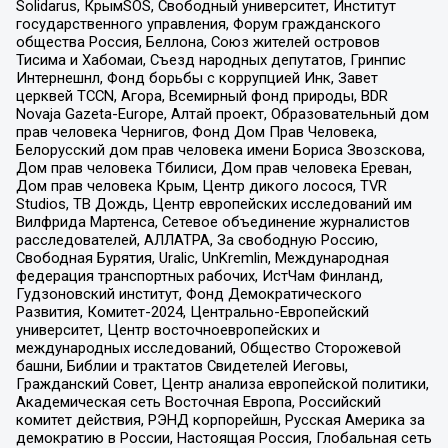
Solidarus, КрымSOS, Свободный университет, Институт
государственного управления, Форум гражданского
общества Россия, Беллона, Союз жителей островов
Тисима и Хабомаи, Съезд народных депутатов, Гринпис
Интернешнл, Фонд борьбы с коррупцией Инк, Завет
церквей TCCN, Агора, Всемирный фонд природы, BDR
Novaja Gazeta-Europe, Алтай проект, Образовательный дом
прав человека Чернигов, Фонд Дом Прав Человека,
Белорусский дом прав человека имени Бориса Звозскова,
Дом прав человека Тбилиси, Дом прав человека Ереван,
Дом прав человека Крым, Центр дикого лосося, TVR
Studios, ТВ Дождь, Центр европейских исследований им
Вилфрида Мартенса, Сетевое объединение журналистов
расследователей, АЛЛАТРА, За свободную Россию,
Свободная Бурятия, Uralic, UnKremlin, Международная
федерация транспортных рабочих, ИстЧам Финланд,
Гудзоновский институт, Фонд Демократического
Развития, Комитет-2024, Центрально-Европейский
университет, Центр восточноевропейских и
международных исследований, Общество Сторожевой
башни, Библии и трактатов Свидетелей Иеговы,
Гражданский Совет, Центр анализа европейской политики,
Академическая сеть Восточная Европа, Российский
комитет действия, РЭНД корпорейшн, Русская Америка за
демократию в России, Настоящая Россия, Глобальная сеть