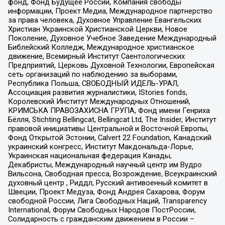
фонд, Фонд Будущее России, Компания свободы
информации, Проект Медиа, Международное партнерство
за права человека, Духовное Управление Евангельских
Христиан Украинской Христианской Церкви, Новое
Поколение, Духовное Учебное Заведение Международный
Библейский Колледж, Международное христианское
движение, Всемирный Институт Саентологических
Предприятий, Церковь Духовной Технологии, Европейская
сеть организаций по наблюдению за выборами,
Республика Польша, СВОБОДНЫЙ ИДЕЛЬ-УРАЛ,
Ассоциация развития журналистики, IStories fonds,
Королевский Институт Международных Отношений,
КРИМСЬКА ПРАВОЗАХИСНА ГРУПА, Фонд имени Генриха
Бёлля, Stichting Bellingcat, Bellingcat Ltd, The Insider, Институт
правовой инициативы Центральной и Восточной Европы,
Фонд Открытой Эстонии, Calvert 22 Foundation, Канадский
украинский конгресс, Институт Макдональда-Лорье,
Украинская национальная федерация Канады,
Декабристы, Международный научный центр им Вудро
Вильсона, Свободная пресса, Возрождение, Всеукраинский
духовный центр , Риддл, Русский антивоенный комитет в
Швеции, Проект Медуза, Фонд Андрея Сахарова, Форум
свободной России, Лига Свободных Наций, Transparеncy
International, Форум Свободных Народов ПостРоссии,
Солидарность с гражданским движением в России –