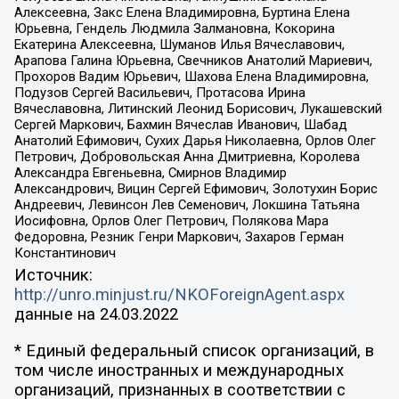
Алексеевна, Закс Елена Владимировна, Буртина Елена
Юрьевна, Гендель Людмила Залмановна, Кокорина
Екатерина Алексеевна, Шуманов Илья Вячеславович,
Арапова Галина Юрьевна, Свечников Анатолий Мариевич,
Прохоров Вадим Юрьевич, Шахова Елена Владимировна,
Подузов Сергей Васильевич, Протасова Ирина
Вячеславовна, Литинский Леонид Борисович, Лукашевский
Сергей Маркович, Бахмин Вячеслав Иванович, Шабад
Анатолий Ефимович, Сухих Дарья Николаевна, Орлов Олег
Петрович, Добровольская Анна Дмитриевна, Королева
Александра Евгеньевна, Смирнов Владимир
Александрович, Вицин Сергей Ефимович, Золотухин Борис
Андреевич, Левинсон Лев Семенович, Локшина Татьяна
Иосифовна, Орлов Олег Петрович, Полякова Мара
Федоровна, Резник Генри Маркович, Захаров Герман
Константинович
Источник:
http://unro.minjust.ru/NKOForeignAgent.aspx
данные на
24.03.2022
* Единый федеральный список организаций, в
том числе иностранных и международных
организаций, признанных в соответствии с