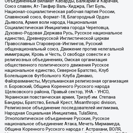
Объединенный Вилайат Кабарды, Балкарии и Карачая,
Союз славян, Ат-Такфир Валь-Хиджра, Пит Буль,
Национал-социалистическая рабочая партия России,
Славянский союз, Формат-18, Благородный Орден
Дьявола, Армия воли народа, Национальная
Социалистическая Инициатива города Череповца,
Духовно-Родовая Держава Русь, Русское национальное
единство, Древнерусской Инглистической церкви
Православных Староверов-Инглингов, Русский
общенациональный союз, Движение против нелегальной
иммиграции, Кровь и Честь, О свободе совести и о
религиозных объединениях, Омская организация
общественного политического движения Русское
национальное единство, Северное Братство, Клуб
Болельщиков Футбольного Клуба Динамо,
Файзрахманисты, Мусульманская религиозная организация
п. Боровский, Община Коренного Русского народа
Щелковского района, Правый сектор, УНА - УНСО,
Украинская повстанческая армия, Тризуб им. Степана
Бандеры, Братство, Белый Крест, Misanthropic division,
Религиозное объединение последователей инглиизма,
Народная Социальная Инициатива, TulaSkins,
Этнополитическое объединение Русские, Русское
национальное объединение Атака, Мечеть Мирмамеда,
Община Коренного Русского народа г. Астрахани, ВОЛЯ,