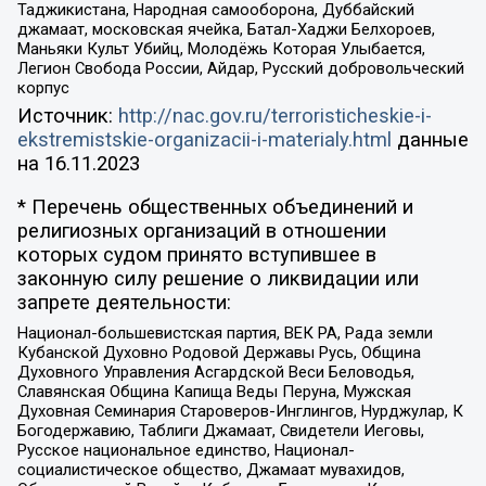
Таджикистана, Народная самооборона, Дуббайский
джамаат, московская ячейка, Батал-Хаджи Белхороев,
Маньяки Культ Убийц, Молодёжь Которая Улыбается,
Легион Свобода России, Айдар, Русский добровольческий
корпус
Источник:
http://nac.gov.ru/terroristicheskie-i-
ekstremistskie-organizacii-i-materialy.html
данные
на
16.11.2023
* Перечень общественных объединений и
религиозных организаций в отношении
которых судом принято вступившее в
законную силу решение о ликвидации или
запрете деятельности:
Национал-большевистская партия, ВЕК РА, Рада земли
Кубанской Духовно Родовой Державы Русь, Община
Духовного Управления Асгардской Веси Беловодья,
Славянская Община Капища Веды Перуна, Мужская
Духовная Семинария Староверов-Инглингов, Нурджулар, К
Богодержавию, Таблиги Джамаат, Свидетели Иеговы,
Русское национальное единство, Национал-
социалистическое общество, Джамаат мувахидов,