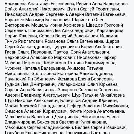
Васильева Анастасия Евгеньевна, Ривина Анна Валерьевна,
Бойко Анатолий Николаевич, Дугин Сергей Георгиевич,
Пивоваров Андрей Сергеевич, Аверин Виталий Евгеньевич,
Барахоев Магомед Бекханович, Шарипков Олег
Викторович, Мошель Ирина Ароновна, Шведов Григорий
Сергеевич, Пономарев Лев Александрович, Каргалицкий
Борис Юльевич, Созаев Валерий Валерьевич, Исламов
Тимур Рифгатович, Романова Ольга Евгеньевна, Щаров
Сергей Алексадрович, Цирульников Борис Альбертович,
Гасан Ольга Павловна, Паутов Юрий Анатольевич,
Верховский Александр Маркович, Пислакова-Паркер
Марина Петровна, Кочеткова Татьяна Владимировна,
Чуркина Наталья Валерьевна, Акимова Татьяна
Николаевна, Золотарева Екатерина Александровна,
Рачинский Ян Збигневич, Жемкова Елена Борисовна,
Гудков Лев Дмитриевич, Илларионова Юлия Юрьевна,
Саранг Анна Васильевна, Захарова Светлана Сергеевна,
Аверин Владимир Анатольевич, Щур Татьяна Михайловна,
Щур Николай Алексеевич, Блинушов Андрей Юрьевич,
Мосин Алексей Геннадьевич, Гефтер Валентин Михайлович,
Симонов Алексей Кириллович, Флиге Ирина Анатольевна,
Мельникова Валентина Дмитриевна, Вититинова Елена
Владимировна, Баженова Светлана Куприяновна,
Максимов Сергей Владимирович, Беляев Сергей Иванович,
Голубева Елена Николаевна, Ганнушкина Светлана