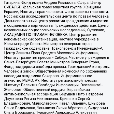
Гагарина, Фонд имени Андрея Рылькова, Сфера, Центр
СИБАЛЬТ, Уральская правозащитная группа, Женщины
Евразии, Институт прав человека, Фонд защиты гласности,
Российский исследовательский центр по правам человека,
Дальневосточный центр развития гражданских инициатив
и социального партнерства, Гражданское действие, Центр
независимых социологических исследований, Сутяжник,
АКАДЕМИЯ ПО ПРАВАМ ЧЕЛОВЕКА, Центр развития
некоммерческих организаций, Частное учреждение в
Калининграде Совета Министров северных стран,
Гражданское содействие, Трансперенси Интернешнл-Р,
Центр Защиты Прав Средств Массовой Информации,
Институт развития прессы - Сибирь, Частное учреждение в
Санкт-Петербурге Совета Министров Северных Стран,
Фонд поддержки свободы прессы, Гражданский контроль,
Человек и Закон, Общественная комиссия по сохранению
наследия академика Сахарова, Информационное
агентство МЕМО. РУ, Институт региональной прессы,
Институт Развития Свободы Информации, Экозащита!-
Женсовет, Общественный вердикт, Евразийская
антимонопольная ассоциация, Бедушев Петр Петрович,
Дзугкоева Регина Николаевна, Кривенко Сергей
Владимирович, Милославский Павел Юрьевич, Шнырова
Ольга Вадимовна, Чанышева Лилия Айратовна, Сидорович
Ольга Борисовна, Туровский Александр Алексеевич,