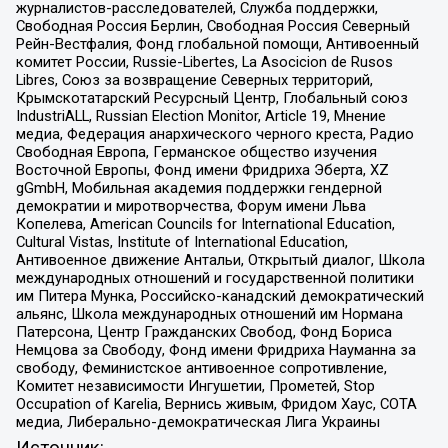
журналистов-расследователей, Служба поддержки,
Свободная Россия Берлин, Свободная Россия Северный
Рейн-Вестфалия, Фонд глобальной помощи, Антивоенный
комитет России, Russie-Libertes, La Asocicion de Rusos
Libres, Союз за возвращение Северных территорий,
Крымскотатарский Ресурсный Центр, Глобальный союз
IndustriALL, Russian Election Monitor, Article 19, Мнение
медиа, Федерация анархического черного креста, Радио
Свободная Европа, Германское общество изучения
Восточной Европы, Фонд имени Фридриха Эберта, XZ
gGmbH, Мобильная академия поддержки гендерной
демократии и миротворчества, Форум имени Льва
Копелева, American Councils for International Education,
Cultural Vistas, Institute of International Education,
Антивоенное движение Антальи, Открытый диалог, Школа
международных отношений и государственной политики
им Питера Мунка, Российско-канадский демократический
альянс, Школа международных отношений им Нормана
Патерсона, Центр Гражданских Свобод, Фонд Бориса
Немцова за Свободу, Фонд имени Фридриха Науманна за
свободу, Феминистское антивоенное сопротивление,
Комитет независимости Ингушетии, Прометей, Stop
Occupation of Karelia, Вернись живым, Фридом Хаус, СОТА
медиа, Либерально-демократическая Лига Украины
Источник: