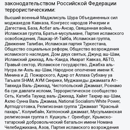
законодательством Российской Федерации
террористическими:
Высший военный Маджлисуль Шура Объединенных сил
моджахедов Кавказа, Конгресс народов Ичкерии и
Дагестана, База, Асбат аль-Ансар, Священная война,
Исламская группа, Братья-мусульмане, Партия исламского
освобождения, Лашкар-И-Тайба, Исламская группа,
Движение Талибан, Исламская партия Туркестана,
Общество социальных реформ, Общество возрождения
исламского наследия, Дом двух святых, Джунд аш-Шам,
Исламский джихад, Аль-Каида, Имарат Кавказ, АБТО,
Правый сектор, Исламское государство, Джабха аль-
Нусра ли-Ахль аш-Шам, Народное ополчение имени К.
Минина и Д. Пожарского, Аджр от Аллаха Субхану уа
Тагьаля SHAM, АУМ Синрике, Муджахеды джамаата Ат-
Тавхида Валь-Джихад, Чистопольский Джамаат, Рохнамо
ба суи давлати исломи, Террористическое сообщество
Сеть, Катиба Таухид валь-Джихад, Хайят Тахрир аш-Шам,
Ахлю Сунна Валь Джамаа, National Socialism/White Power,
Артподготовка, Религиозная группа “Джамаат “Красный
пахарь”, Колумбайн, Хатлонский джамаат, Мусульманская
религиозная группа п. Кушкуль г. Оренбург, Крымско-
татарский добровольческий батальон имени Номана
Челебиджихана, Азов, Партия исламского возрождения