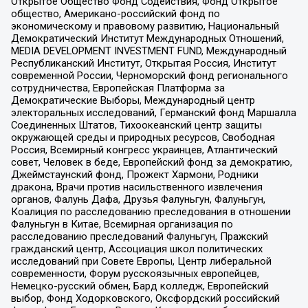
Открытое Общество Фонд Содействия, Фонд Открытое
общество, Американо-российский фонд по
экономическому и правовому развитию, Национальный
Демократический Институт Международных Отношений,
MEDIA DEVELOPMENT INVESTMENT FUND, Международный
Республиканский Институт, Открытая Россия, Институт
современной России, Черноморский фонд регионального
сотрудничества, Европейская Платформа за
Демократические Выборы, Международный центр
электоральных исследований, Германский фонд Маршалла
Соединенных Штатов, Тихоокеанский центр защиты
окружающей среды и природных ресурсов, Свободная
Россия, Всемирный конгресс украинцев, Атлантический
совет, Человек в беде, Европейский фонд за демократию,
Джеймстаунский фонд, Прожект Хармони, Родники
дракона, Врачи против насильственного извлечения
органов, Фалунь Дафа, Друзья Фалуньгун, Фалуньгун,
Коалиция по расследованию преследования в отношении
Фалуньгун в Китае, Всемирная организация по
расследованию преследований Фалуньгун, Пражский
гражданский центр, Ассоциация школ политических
исследований при Совете Европы, Центр либеральной
современности, Форум русскоязычных европейцев,
Немецко-русский обмен, Бард колледж, Европейский
выбор, Фонд Ходорковского, Оксфордский российский