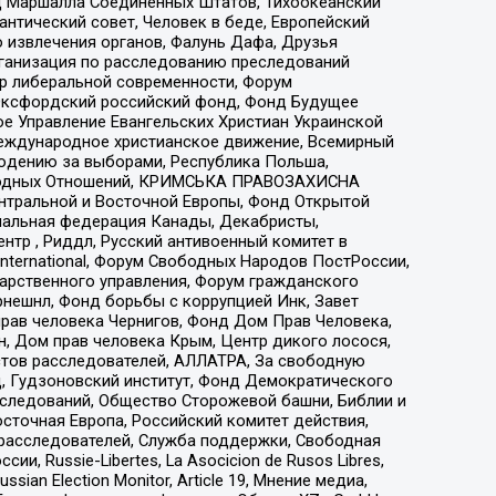
 Маршалла Соединенных Штатов, Тихоокеанский
нтический совет, Человек в беде, Европейский
 извлечения органов, Фалунь Дафа, Друзья
рганизация по расследованию преследований
тр либеральной современности, Форум
 Оксфордский российский фонд, Фонд Будущее
е Управление Евангельских Христиан Украинской
еждународное христианское движение, Всемирный
людению за выборами, Республика Польша,
народных Отношений, КРИМСЬКА ПРАВОЗАХИСНА
ы Центральной и Восточной Европы, Фонд Открытой
иональная федерация Канады, Декабристы,
тр , Риддл, Русский антивоенный комитет в
nternational, Форум Свободных Народов ПостРоссии,
дарственного управления, Форум гражданского
рнешнл, Фонд борьбы с коррупцией Инк, Завет
прав человека Чернигов, Фонд Дом Прав Человека,
н, Дом прав человека Крым, Центр дикого лосося,
стов расследователей, АЛЛАТРА, За свободную
д, Гудзоновский институт, Фонд Демократического
сследований, Общество Сторожевой башни, Библии и
сточная Европа, Российский комитет действия,
-расследователей, Служба поддержки, Свободная
 Russie-Libertes, La Asocicion de Rusos Libres,
an Election Monitor, Article 19, Мнение медиа,