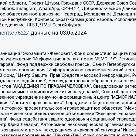
ой области, Проект Штурм, Граждане СССР, Держава Союз Сов
Facebook, Instagram, WhatsApp, СИЧ-С14, Добровольческое Движ
ское общественное движение, Невоград, Молодежное Демократ
ой Республики, Конгресс ойрат-калмыцкого народа, Исполнит
бъединение, ЛГБТ, Я.МЫ Сергей Фургал
uments/7822/
данные на
03.05.2024
Общество с ограниченной ответственностью "Радио Свободная Европа/Радио Свобода", Чешское информационное агентство "MEDIUM-ORIENT", Красноярская региональная общественная организация "Мы против СПИДа", Камалягин Денис Николаевич, Маркелов Сергей Евгеньевич, Пономарев Лев Александрович, Савицкая Людмила Алексеевна, Автономная некоммерческая организация "Центр по работе с проблемой насилия "НАСИЛИЮ.НЕТ", Межрегиональный профессиональный союз работников здравоохранения "Альянс врачей", Юридическое лицо, зарегистрированное в Латвийской Республике, SIA "Medusa Project" (регистрационный номер 40103797863, дата регистрации 10.06.2014), Некоммерческая организация "Фонд по борьбе с коррупцией", Автономная некоммерческая организация "Институт права и публичной политики", Баданин Роман Сергеевич, Гликин Максим Александрович, Железнова Мария Михайловна, Лукьянова Юлия Сергеевна, Маетная Елизавета Витальевна, Маняхин Петр Борисович, Чуракова Ольга Владимировна, Ярош Юлия Петровна, Юридическое лицо "The Insider SIA", зарегистрированное в Риге, Латвийская Республика (дата регистрации 26.06.2015), являющееся администратором доменного имени интернет-издания "The Insider SIA", https://theins.ru, Постернак Алексей Евгеньевич, Рубин Михаил Аркадьевич, Анин Роман Александрович, Юридическое лицо Istories fonds, зарегистрированное в Латвийской Республике (регистрационный номер 50008295751, дата регистрации 24.02.2020), Великовский Дмитрий Александрович, Долинина Ирина Николаевна, Мароховская Алеся Алексеевна, Шлейнов Роман Юрьевич, Шмагун Олеся Валентиновна, Общество с ограниченной ответственностью "Альтаир 2021", Общество с ограниченной ответственностью "Вега 2021", Общество с ограниченной ответственностью "Главный редактор 2021", Общество с ограниченной ответственностью "Ромашки монолит", Важенков Артем Валерьевич, Ивановская областная общественная организация "Центр гендерных исследований", Гурман Юрий Альбертович, Медиапроект "ОВД-Инфо", Егоров Владимир Владимирович, Жилинский Владимир Александрович, Общество с ограниченной ответственностью "ЗП", Иванова София Юрьевна, Карезина Инна Павловна, Кильтау Екатерина Викторовна, Петров Алексей Викторович, Пискунов Сергей Евгеньевич, Смирнов Сергей Сергеевич, Тихонов Михаил Сергеевич, Общество с ограниченной ответственностью "ЖУРНАЛИСТ-ИНОСТРАННЫЙ АГЕНТ", Арапова Галина Юрьевна, Вольтская Татьяна Анатольевна, Американская компания "Mason G.E.S. Anonymous Foundation" (США), являющаяся владельцем интернет-издания https://mnews.world/, Компания "Stichting Bellingcat", зарегистрированная в Нидерландах (дата регистрации 11.07.2018), Захаров Андрей Вячеславович, Клепиковская Екатерина Дмитриевна, Общество с ограниченной ответственностью "МЕМО", Перл Роман Александрович, Симонов Евгений Алексеевич, Соловьева Елена Анатольевна, Сотников Даниил Владимирович, Сурначева Елизавета Дмитриевна, Автономная некоммерческая организация по защите прав человека и информированию населения "Якутия – Наше Мнение", Общество с ограниченной ответственностью "Москоу диджитал медиа", с 26.01.2023 Общество с ограниченной ответственностью "Чайка Белые сады", Ветошкина Валерия Валерьевна, Заговора Максим Александрович, Межрегиональное общественное движение "Российская ЛГБТ - сеть", Оленичев Максим Владимирович, Павлов Иван Юрьевич, Скворцова Елена Сергеевна, Общество с ограниченной ответственностью "Как бы инагент", Кочетков Игорь Викторович, Общество с ограниченной ответственностью "Честные выборы", Еланчик Олег Александрович, Общество с ограниченной ответственностью "Нобелевский призыв", Гималова Регина Эмилевна, Григорьев Андрей Валерьевич, Григорьева Алина Александровна, Ассоциация по содействию защите прав призывников, альтернативнослужащих и военнослужащих "Правозащитная группа "Гражданин.Армия.Право", Хисамова Регина Фаритовна, Автономная некоммерческая организация по реализа