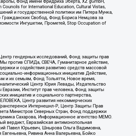
Европы, Фонд имени Фридриха Эберта, XZ gGmbH,
ls for International Education, Cultural Vistas,
ошений и государственной политики им Питера Мунка,
 Гражданских Свобод, Фонд Бориса Немцова за
имости Ингушетии, Прометей, Stop Occupation of
 Центр гендерных исследований, Фонд защиты прав
 Мы против СПИДа, СВЕЧА, Гуманитарное действие,
ддержки и содействия развитию средств массовой
р социально-информационных инициатив Действие,
 и их семьям, Фонд Тольятти, Новое время,
, Аналитический Центр Юрия Левады, Издательство
 Евразии, Институт прав человека, Фонд защиты
ких инициатив и социального партнерства,
ЕЛОВЕКА, Центр развития некоммерческих
 Трансперенси Интернешнл-Р, Центр Защиты Прав
овета Министров Северных Стран, Фонд поддержки
адемика Сахарова, Информационное агентство МЕМО.
ый вердикт, Евразийская антимонопольная
кий Павел Юрьевич, Шнырова Ольга Вадимовна,
 Евгеньевна, Ривина Анна Валерьевна, Бойко