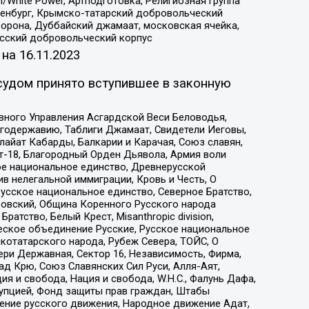
/White Power, Артподготовка, Религиозная группа
Оренбург, Крымско-татарский добровольческий
орона, Дуббайский джамаат, московская ячейка,
усский добровольческий корпус
 на
16.11.2023
судом принято вступившее в законную
вного Управления Асгардской Веси Беловодья,
годержавию, Таблиги Джамаат, Свидетели Иеговы,
айат Кабарды, Балкарии и Карачая, Союз славян,
т-18, Благородный Орден Дьявола, Армия воли
ое национальное единство, Древнерусской
 нелегальной иммиграции, Кровь и Честь, О
усское национальное единство, Северное Братство,
ровский, Община Коренного Русского народа
атство, Белый Крест, Misanthropic division,
еское объединение Русские, Русское национальное
котатарского народа, Рубеж Севера, ТОЙС, О
ри Державная, Сектор 16, Независимость, Фирма,
д Крю, Союз Славянских Сил Руси, Алля-Аят,
я и свобода, Нация и свобода, W.H.С., Фалунь Дафа,
рупцией, Фонд защиты прав граждан, Штабы
ение русского движения, Народное движение Адат,