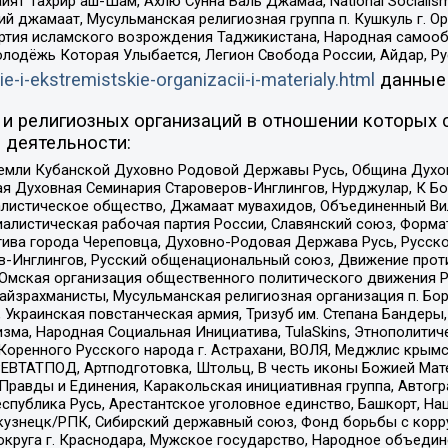
ят Тахрир аш-Шам, Ахлю Сунна Валь Джамаа, National Socialism
ий джамаат, Мусульманская религиозная группа п. Кушкуль г. 
ртия исламского возрождения Таджикистана, Народная самооб
олодёжь Которая Улыбается, Легион Свобода России, Айдар, Р
ie-i-ekstremistskie-organizacii-i-materialy.html
данные
и религиозных организаций в отношении которых 
 деятельности:
земли Кубанской Духовно Родовой Державы Русь, Община Духо
 Духовная Семинария Староверов-Инглингов, Нурджулар, К Бо
листическое общество, Джамаат мувахидов, Объединенный Вил
иалистическая рабочая партия России, Славянский союз, Форма
ива города Череповца, Духовно-Родовая Держава Русь, Русск
-Инглингов, Русский общенациональный союз, Движение против
 Омская организация общественного политического движения Р
йзрахманисты, Мусульманская религиозная организация п. Бо
краинская повстанческая армия, Тризуб им. Степана Бандеры, Бр
зма, Народная Социальная Инициатива, TulaSkins, Этнополитич
оренного Русского народа г. Астрахани, ВОЛЯ, Меджлис крымс
РЕВТАТПОД, Артподготовка, Штольц, В честь иконы Божией Мате
равды и Единения, Каракольская инициативная группа, Автогра
спублика Русь, Арестантское уголовное единство, Башкорт, Наци
окузнецк/РПК, Сибирский державный союз, Фонд борьбы с кор
округа г. Краснодара, Мужское государство, Народное объедин